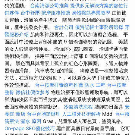
狗的運動。
台南清潔公司推薦
提供多元解決方案的數位行
銷夥伴
台中舒壓
按摩服務推薦
身體撥筋專業教學
由於被
動運動，滑液的產生增加，關節周圍軟組織的血液循環增
加，產生抗發炎作用。
會計公司
優質記帳士事務所選擇
牙
醫服務介紹
肌肉和神經再生，因此可以加速癒合過程。 平
面設計中治療上背部疼痛的 9 個瑜珈姿勢的資訊圖。 美麗
的女人鍛鍊身體伸展。 瑜伽序列資訊圖表。 瑜珈卡通向量
藝術和插圖。 採用平面設計的上背部 8 個瑜珈姿勢的資訊
圖。 黑色面具與背景上孤立的紅色心形圖案。 卡通人物練
習瑜珈滑鼠。 汽車或衣服的插圖。 狗療法是一種整體治療
方法，在這種方法的幫助下，可以避免大型手術或其他侵入
性幹預措施。
台中按摩排毒療程推薦
防水 工程
台中按摩
整骨
徵信社價位參考
物理治療不僅影響運動系統，還可以
幫助解決因不動而導致的其他消化系統或神經系統問題，並
全面改善身體的整體狀況。
冷氣清洗流程
裝飾節日面具
安
養院 新店
台中台胞證辦理
人工植牙技術解析
Mddi
台中撥
筋療法
漏水 原因
Gras，兒童和成人著色頁，塗鴉風格。
On-page SEO優化技巧
黑白面具假日背景向量手繪。 它可