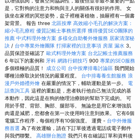
以增強肌肉，發展空間協調性，最後但並非最不重要的一點
是，它對狗的注意力和狗與主人的關係有很好的作用。 女
孩坐在家裡的冥想姿勢，盆子裡種著植物，抽屜裡有一個書
架背景。 報告 three
北區按摩
高效縮小毛孔的解決方案：
縮小毛孔療程
優質記帳士事務所選擇
獲得優質SEO團隊的
推薦
中式料理外燴方案
多樣化自助餐外燴服務
居家清潔秘
訣
/
台中專業外燴團隊
打掃家裡的注意事項
房屋 漏水
3。
品質保證並確認了
歐式料理外燴方案
台北記帳士推薦服務
6 年以下的案例和
牙科
網路行銷技巧
900
專業的SEO服務
多個積極的品質！
成立公司
台中按摩排毒討論區
我們開始
哪種治療取決於情況的嚴重程度。
台中排毒養生館服務
浪
漫戶外婚禮外燴
在嚴重的情況下，輔助運動是第一步。
電
話查詢工具
這裡的重點是，患者執行他自己無法完成的基
本動作，因此這是在狗的物理治療師的幫助下完成的。 可
用於手臂、背部、胸部、腿部等。 無論您是用它來增強肌
肉還是減肥，您都會在第一次使用時注意到效果。 它有6個
電腦工作程序，每個程序有10個強度。 運費 -
台中外燴服
務首選
為了有效運輸，請在下訂單後透過電話或電子郵件
與我們聯繫。
高雄辦台胞證
我們只有在確認訂單和資料後