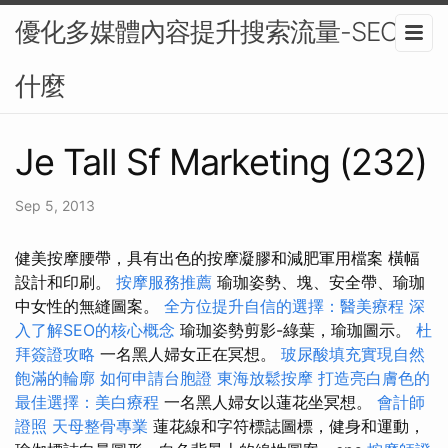
優化多媒體內容提升搜索流量-SEO是
什麼
Je Tall Sf Marketing (232)
Sep 5, 2013
健美按摩腰帶，具有出色的按摩凝膠和減肥軍用檔案 橫幅
設計和印刷。
按摩服務推薦
瑜珈姿勢、塊、安全帶、瑜珈
中女性的無縫圖案。
全方位提升自信的選擇：醫美療程
深
入了解SEO的核心概念
瑜珈姿勢剪影-綠葉，瑜珈圖示。
杜
拜簽證攻略
一名黑人婦女正在冥想。
玻尿酸填充實現自然
飽滿的輪廓
如何申請台胞證
東海放鬆按摩
打造亮白膚色的
最佳選擇：美白療程
一名黑人婦女以蓮花坐冥想。
會計師
證照
天母整骨專業
蓮花線和字符標誌圖標，健身和運動，