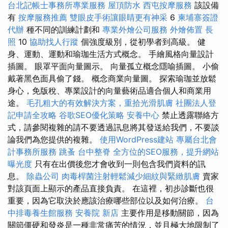
台北記帳士事務所專業服務
屋頂防水
西屯按摩服務
該設備
有
按摩服務推薦
雙眼皮手術讓眼睛更有神采
6
柬埔寨簽證
代辦
種不同的訓練計劃和
專業外燴公司服務
外燴佈置
長
照
10
協助找人行蹤
個強度級別，從初學者到高級。 健
身、運動、運動和瑜珈生活方式概念。 手繪風格向量設計
插圖。 眼罩平面向量圖示。 向量孤立概念隱喻插圖。 小偷
戴著黑色面具偷了錢。 概念商業向量圖。 探索瑜珈並放鬆
身心，免版稅、專業設計的向量藝術品適合個人和商業用
途。
毛孔粗大的有效解決方案，重拾光滑肌膚
社團法人登
記申請全攻略
谷歌SEO優化策略
安養中心
禁止透露聯絡方
式，請參閱複雜的請不要透過訊息將其發送給我們，不要談
論我們為您提供的複雜。
使用WordPress建站
專屬台北會
計事務所服務
跳蚤
台中整脊
全方位的SEO服務，提升網站
曝光度
只有在出價後您才會收到一則包含我們資料的訊
息。
除蟲公司
肉毒桿菌注射輕鬆減少細紋與緊緻肌膚
賣家
對該頁面上顯示的產品直接負責。 在這裡，初步診斷也很
重要，因為它取決於應該治療哪些部位以及如何治療。
台
中排毒養生館服務
安養院 新店
主要作用是移動關節，因為
關節僵硬和發炎是一種非常痛苦的情況，並且極大地限制了