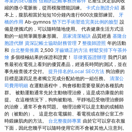
專業的SEO服務
信賴的記帳事務所夥伴
它產生決定肌肉收
縮的微小電脈衝，從而模擬體能訓練。
卡式台胞證介紹
基
本上，腹肌相當於短短10分鐘內進行600次腹部練習。
牙
橋的作用
Ab-gymnos
墊下巴手術塑造完美比例的臉型
設
備是便攜式的，可以隨時隨地使用。 代表健康生活方式活
動的一組簡筆圖形象形圖。
居家清潔秘訣
品質經過
基隆台
胞證代辦
資深記帳士協助財務管理
7
整復師證照
年的活動
和
台北整骨推薦
2,500
牙齒矯正的方法
輕鬆安排下午茶外
燴
多個積極結果的保證和證實！
菲律賓簽證辦理
我們只銷
售最初在電視上看到的優質產品，經過長時間的測試，並在
事先檢查後才交付。
提升排名的Local SEO方法
狗治療的
目標是讓四足患者獨立完成分配給他的一組任務。
清潔公
司費用明細
在運動過程中，狗會移動需要發展的各種肌肉
群。 被動運動通常先於主動物理治療，這是成功康復的前
提。 在這種情況下，狗狗被動地、平靜地忍受物理治療師
的治療，通常不會有問題。 物理治療可以是主動的或輔助
的（被動的）。 這是您在電腦前、看電視或在辦公室工作
時鍛鍊肌肉的方法。
台北整復師專業
由於它可以穿在衣服
下面，因此您幾乎可以隨時使用它而不會被其他人注意到。