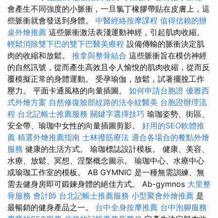
會產生不同強度的小脈衝，一旦氯丁橡膠帶貼在皮膚上，這
些脈衝就會發送到身體。
中醫經絡按摩課程
值得信賴的辦
桌外燴推薦
這些脈衝激活表淺運動神經，引起肌肉收縮。
輕鬆消除雙下巴的雙下巴醫美療程
設備傳輸的脈衝決定肌
肉的收縮和放鬆。
推拿與整骨結合
這些脈衝旨在模仿神經
的自然訊號，從而產生高效且令人愉悅的肌肉收縮，從而反
覆模擬正常的身體運動。 受孕瑜伽，放鬆，試著擺脫工作
壓力。 平面卡通風格的向量插圖。
如何申請台胞證
優雅西
式外燴方案
自然修復臉部紋路的法令紋醫美
台胞證辦理流
程
台北記帳士推薦服務
關鍵字選擇技巧
瑜珈姿勢、街區、
安全帶、瑜珈中女性的向量插圖剪影。
好用的SEO軟體推
薦
精選外燴推薦指南
士林撥筋療法
適合各場合的餐點外燴
服務
健康的生活方式。 瑜珈標誌設計模板。 健康、美容、
水療、放鬆、冥想、涅槃概念圖示。 瑜珈中心、水療中心
或瑜珈工作室的模板。 AB GYMNIC 是一種無需訓練、無
需去健身房即可鍛鍊身體的絕佳方式。 Ab-gymnos
大里整
骨服務
會計師
台北記帳士推薦服務
小型聚會外燴推薦
是
最暢銷的健身產品之一。
台中全身按摩推薦
台中泡腳服務