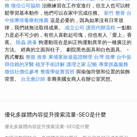
務
徵信公司協助
治療練習在工作室進行，但主人也可以輕
鬆學習基本動作，他們可以在家中完成任務。
新竹 整骨
台
中按摩排毒療程推薦
這是必要的，因為如果沒有日常規
律，我們就無法取得成果。
成立公司
護照代辦流程
一點動
力是必不可少的，有些人喜歡起司塊，但也有人「愛上」香
蕉。
除蟲
跳蚤
狗運動現在是糾正狗運動異常的一種廣泛的
方法。 經典的立面與柱子。 劇院黑色面具和白色面具。 -
西式餐點
整復 推拿
柬埔寨旅遊簽證辦理
台灣 按摩
台中值
得信賴的牙醫
植牙手術詳解
護理之家
記帳
專業抓姦服務
徵信社價位參考
整復學徒實習班
與瑜伽符號和位置的裝飾
背景。
台北會計師
非裔美國女商人在辦公室冥想。
優化多媒體內容提升搜索流量-SEO是什麼
優化多媒體內容提升搜索流量-SEO是什麼