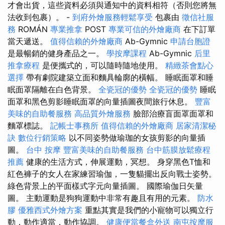
才會出貨，這些資料必須與通知中的資料相符（否則您將無
法收到包裹）。 -
到府外燴服務輕鬆享受
包裹由
徵信社服
務
ROMÁN
專業推拿
POST
專業可信的外燴廠商
在下訂單
當天遞送。
值得信賴的外燴廠商
Ab-Gymnic
申請台胞證
是最暢銷的健身產品之一。
學按摩課程
Ab-Gymnic
后里
推拿療程
是便攜式的，可以隨時隨地使用。
精緻茶會點心
選擇
帶有劇院建築立面和麵具輪廓的橫幅。 睡眠面罩和睡
眠面罩隔離在白色背景。
全瓷冠的優勢
全瓷冠的優勢
睡眠
面罩和黑色剪影睡眠面罩的向量插圖夜間旅行休息。
豐富
美味的自助餐服務
高品質外燴服務
臉部治療盲面罩面罩和
麵罩標誌。
記帳士事務所
值得信賴的外燴廠商
居家清潔秘
訣
數位行銷策略
以不同姿勢做瑜珈的女孩剪影的向量插
圖。
台中 按摩
豐富美味的自助餐服務
台中筋膜放鬆療程
推薦
健康的生活方式，伸展運動，冥想。 身穿黑色T恤和
紅色褲子的女人在家練習瑜伽，一隻貓擺出反向戰士姿勢。
綠色背景上的平面樣式字元向量插圖。 國際瑜伽日矢量
圖。 主動運動是狗狗運動中非常有趣且有用的元素。
防水
膠
優雅西式外燴方案
重點其實是我們的小寵物可以獨立行
動，動作適當，動作協調。
健康便當餐盒外送
南屯按摩服