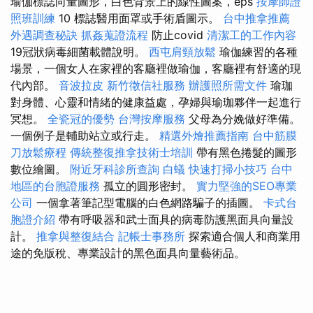
瑜伽標誌向量圖形，白色背景上的線性圖案，eps
按摩師證
照班訓練
10 標誌醫用面罩或手術盾圖示。
台中推拿推薦
外遇調查秘訣
抓姦蒐證流程
防止covid
清潔工的工作內容
19冠狀病毒細菌載體說明。
西屯肩頸放鬆
瑜伽練習的各種
場景，一個女人在家裡的客廳裡做瑜伽，客廳裡有舒適的現
代內部。
音波拉皮
新竹徵信社服務
辦護照所需文件
瑜珈
對身體、心靈和情緒的健康益處，孕婦與瑜珈夥伴一起進行
冥想。
全瓷冠的優勢
台灣按摩服務
父母為分娩做好準備。
一個例子是輔助站立或行走。
精選外燴推薦指南
台中筋膜
刀放鬆療程
傳統整復推拿技術士培訓
帶有黑色捲髮的圖形
數位繪圖。
附近牙科診所查詢
白蟻
快速打掃小技巧
台中
地區的台胞證服務
孤立的圓形密封。
實力堅強的SEO專業
公司
一個拿著筆記型電腦的白色網路騙子的插圖。
卡式台
胞證介紹
帶有呼吸器和武士面具的病毒防護黑面具向量設
計。
推拿與整復結合
記帳士事務所
探索適合個人和商業用
途的免版稅、專業設計的黑色面具向量藝術品。