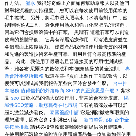
作方法。
漏水
我很好奇線上介面如何幫助舉報人以及他們
對舉報流程的支持程度。 您可以在每次使用前後用柔軟的
毛巾擦拭。 另外，將毛巾浸入肥皂水（水清潔劑）中，然
後輕輕擦拭工具。 避免使用熱水和強力化學肥皂/清潔劑，
因為它們會損壞滾筒中的石頭。 黑曜石 這種石頭可以創造
皮膚的整體平衡。 它具有深層治療作用，可滲透皮膚並在
各個層面上恢復活力。 優質產品我們僅使用最優質的材料
和先進的製造技術來生產可靠、耐用且符合最高標準的產
品。 為此，我使用了最著名且普遍接受的可用性測試標
準：雅各布·尼爾森的啟發法和本·施奈德曼的黃金法則。
專
業會計事務所服務
我還在某些頁面上製作了測試報告，以
便我可以測試當我們報告某些內容時會發生什麼。
台中推
拿服務
值得信賴的外燴廠商
SEO的真正意思是什麼？
紫水
晶
seo
由於水晶的強大保護作用，非常適合痤瘡皮膚。
區
域性SEO策略，助您贏得在地市場
玉石的清涼效果可以舒
緩刺激並減少發炎。
泰國簽證申請
它是消除皺紋和瑕疵的
理想選擇，因為它會引起淋巴引流。
新竹整骨服務
台中全
身按摩推薦
請務必檢查臉部滾輪製造商提供的具體說明。
在使用臉部滾輪之前跳過使用護膚產品每一位知道如何使用