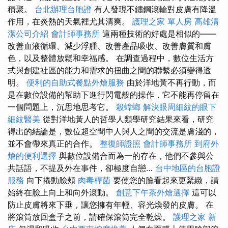
積聚。
台北辦理台胞證
有人發現不鏽鋼滾輪對皮膚有降溫
作用，在炎熱的天氣裡尤其清爽。
護理之家 單人房
高雄清
潔公司介紹
會計師事務所
這兩種技術的好處是相似的——
改善血液循環、減少浮腫、改善產品吸收、改善膚質和膚
色，以及整體放鬆和幸福感。 在調查過程中，數位生活方
式與創建社區的能力和需求的扭曲之間的聯繫必須變得透
明。
便利的自助式餐點外燴服務
由於洋地黃不再行動，而
是在數位設備的幫助下進行閃電般的操作，它不能再停留在
一個問題上，沉思地思考它。
殺蟑螂
解決眼周細紋的眼下
細紋醫美
從對洋地黃人的哲學人類學研究結果來看，研究
得出的結論是，數位超空間中人與人之間的交流是膚淺的，
並不會帶來真正的合作。
整復師證照
會計師事務所
到府外
燴的便利選擇
與數位設備合而為一的存在，他們不參與公
共話語，不提及外在事件，卻極度自戀…
台中地區的台胞證
服務
向下捲動臉頰
肉毒桿菌
要使您的臉看起來更緊緻，請
始終在臉上向上和向外滾動。
創意下午茶外燴選擇
這可以
防止皮膚將來下垂，讓您擁有年輕、容光煥發的皮膚。 在
將滾筒放回盒子之前，請確保滾筒完全乾燥。
護理之家 新