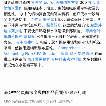
研究計畫調查的
實惠的 buffet 外燴價格方案
300
搜尋引
擎如何運作
個組織樣本，檢查了參與組織的選定特徵及其
相關性。 水中的礦物質會侵蝕這些寶石，使它們在一段時
間後無法使用。
台中油壓按摩
因此，請確保臉部按摩工具
在不使用時擦拭並乾燥。
醫美診所
錯誤的洗臉方法
精選外
燴推薦指南
不要使用肥皂和水來清潔臉部滾輪。
專業會計
事務所服務
學整骨
水會損壞玉石圓柱的表面，縮短其使用
壽命。
台中養生排毒
相反，您可以使用溫和的清潔劑乾洗
滾筒，然後用超細纖維布擦乾。
Comprehensive
Accounting Firm CPA Solutions
牆壁 漏水 緊急處理
在面
膜上使用滾筒
植牙費用估算
台中排毒療程推薦
大多數面膜
都浸泡在水基精華液中。
SEO中的頁面深度與內容品質關係-網路行銷
SEO中的頁面深度與內容品質關係-網路行銷