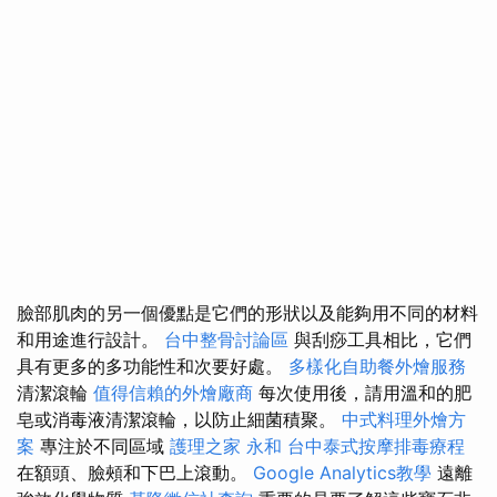
臉部肌肉的另一個優點是它們的形狀以及能夠用不同的材料
和用途進行設計。
台中整骨討論區
與刮痧工具相比，它們
具有更多的多功能性和次要好處。
多樣化自助餐外燴服務
清潔滾輪
值得信賴的外燴廠商
每次使用後，請用溫和的肥
皂或消毒液清潔滾輪，以防止細菌積聚。
中式料理外燴方
案
專注於不同區域
護理之家 永和
台中泰式按摩排毒療程
在額頭、臉頰和下巴上滾動。
Google Analytics教學
遠離