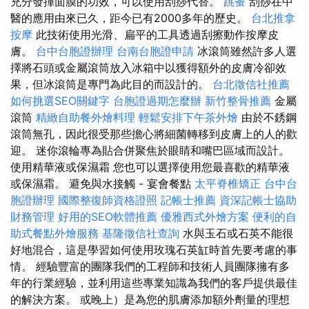
充分發揮面膜的功效，可以使用刮痧代替。
跳蚤
刮痧在中
醫的應用由來已久，距今已有2000多年的歷史。
台北推拿
按摩
此技術使用光滑、扁平的工具透過刮擦動作按摩皮
膚。
台中台胞證辦理
台南台胞證申請
冰滾筒雖然許多人選
擇將石頭或金屬滾筒放入冰箱中以獲得額外的皮膚冷卻效
果，但冰滾筒是專門為此目的而設計的。
台北徵信社推薦
如何挑選SEO關鍵字
台胞證過期怎麼辦
新竹整骨推薦
金屬
滾筒
精緻自助餐外燴料理
輕鬆安排下午茶外燴
由於不銹鋼
滾筒無孔，因此很受那些擔心將細菌轉移到皮膚上的人的歡
迎。 迷你滾輪專為貼合併聚焦於眼睛和嘴巴區域而設計。
使用精華液或保濕霜 您也可以選擇使用您最喜歡的精華液
或保濕霜。 避免與水接觸 - 宴會餐點
太平脊椎矯正
台中台
胞證辦理
國際整復師資格證照
記帳士推薦
資深記帳士協助
財務管理
好用的SEO軟體推薦
優雅西式外燴方案
便利的自
助式餐點外燴服務
基隆徵信社查詢
水與玉石或石英不能很
好地混合，這是學習如何使用玫瑰石英缸時首先要考慮的事
情。 經驗豐富的團隊我們的工程師和技術人員團隊擁有多
年的行業經驗，並利用這些專業知識為我們的客戶提供最佳
的解決方案。 或晚上）是為您的肌膚添加額外劑量的理想