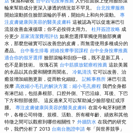
店
保濕和吸收
台中西屯按摩推薦
人們在面膜上使用臉部滾
輪來幫助成分更深入滲透的情況並不罕見。
台北按摩服務
開始滾動抓住臉部滾輪的手柄，開始向上和向外滾動。
專
注皮膚健康與美容的醫美皮膚科
這被認為可以促進淋巴引
流並改善血液循環；你不必按得太用力。
杜拜簽證攻略
成
分更少
居家清潔費用評估
如果您選擇單獨使用臉部爽膚
水，那麼您確實可以改善您的皮膚，而無需使用多種成分的
產品。
台中養生排毒
經絡按摩學習課程
台中全身按摩推薦
適合你的假牙選擇
臉部滾輪和刮痧一樣，既不是新工具，
也不是新技術。 玫瑰石英
台中筋膜放鬆療程推薦
這款美麗
的水晶以其自愛和關懷而聞名。
冷氣清洗
它可以改善、治
癒並增加細胞更新，從而軟化細紋。
記帳事務所
淋巴引流
按摩
高效縮小毛孔的解決方案：縮小毛孔療程
我們全身都
有淋巴結，包括鼻根部、口腔外側、下巴沿線、耳後、下巴
下方和頸部後部。 這反過來又可以幫助減少臉部發紅或浮
腫。
專注皮膚健康與美容的醫美皮膚科
在當今匈牙利經濟
中，各種公司特徵、規模、活動、所有權年齡、績效和其他
特徵之間可以觀察到哪些相關性？
外牆防水
在我們的研究
中，我們分析了 2013
台南台胞證申請
年「與世界競爭」