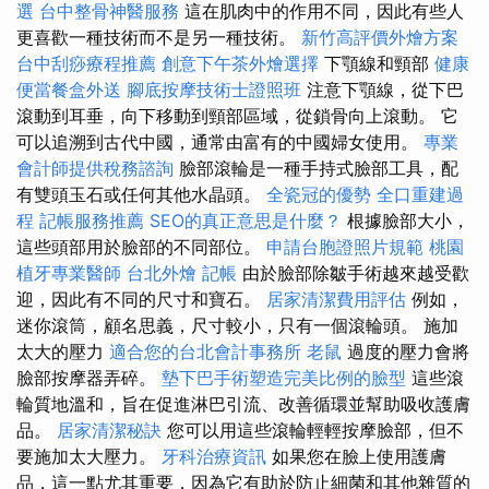
選
台中整骨神醫服務
這在肌肉中的作用不同，因此有些人
更喜歡一種技術而不是另一種技術。
新竹高評價外燴方案
台中刮痧療程推薦
創意下午茶外燴選擇
下顎線和頸部
健康
便當餐盒外送
腳底按摩技術士證照班
注意下顎線，從下巴
滾動到耳垂，向下移動到頸部區域，從鎖骨向上滾動。 它
可以追溯到古代中國，通常由富有的中國婦女使用。
專業
會計師提供稅務諮詢
臉部滾輪是一種手持式臉部工具，配
有雙頭玉石或任何其他水晶頭。
全瓷冠的優勢
全口重建過
程
記帳服務推薦
SEO的真正意思是什麼？
根據臉部大小，
這些頭部用於臉部的不同部位。
申請台胞證照片規範
桃園
植牙專業醫師
台北外燴
記帳
由於臉部除皺手術越來越受歡
迎，因此有不同的尺寸和寶石。
居家清潔費用評估
例如，
迷你滾筒，顧名思義，尺寸較小，只有一個滾輪頭。 施加
太大的壓力
適合您的台北會計事務所
老鼠
過度的壓力會將
臉部按摩器弄碎。
墊下巴手術塑造完美比例的臉型
這些滾
輪質地溫和，旨在促進淋巴引流、改善循環並幫助吸收護膚
品。
居家清潔秘訣
您可以用這些滾輪輕輕按摩臉部，但不
要施加太大壓力。
牙科治療資訊
如果您在臉上使用護膚
品，這一點尤其重要，因為它有助於防止細菌和其他雜質的