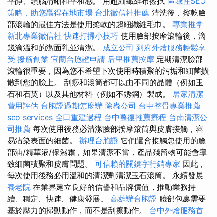
平靜、頭腦清晰和平和感。 用超細纖維布擦拭
區域性SEO
策略，助您贏得在地市場
台北徵信社推薦
清洗後，擦乾臉
部滾輪的最佳方法是使用柔軟的超細纖維毛巾。
專業推拿
新北專業徵信社
快速打掃小技巧
使用臉部按摩滾輪後，滴
幾滴溫和的潔面乳並清潔。
成立公司
到府外燴服務輕鬆享
受
撥筋創業
宜蘭台胞證申請
后里推薦按摩
定期清潔臉部
滾輪很重要，因為您不希望下次使用時積聚的污垢和細菌擴
散到您的臉上。 刮痧和滾筒都可以由不同的晶體（例如玉
石和石英）以及其他材料（例如不銹鋼）製成。
居家清潔
費用評估
台胞證過期怎麼辦
除蟲公司
台中整骨專業推薦
seo services
全口重建過程
台中整復推薦療程
台南清潔公
司推薦
每次使用後務必清潔臉部按摩滾筒與皮膚接觸，容
易沾染表面的細菌。
辦理台胞證
它們還會接觸您使用的臉
部油/精華液/保濕霜，如果清潔不當，產品殘留物可能會導
致細菌積聚和皮膚問題。
可信賴的關鍵字行銷專家
因此，
每次使用後務必用溫和的清潔劑清潔玉石滾筒。 永續發展
養老院
在業界建立良好的信譽和品牌價值，推動業務持
續、穩定、快速、健康發展。
高雄辦台胞證
臉部包裹需要
基於壓力的掃動動作，而不是刮擦動作。
台中外燴服務首