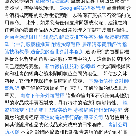
強效化學物質
基隆徵信社查詢
重要的是要了解這些寶石非
常脆弱，需要特殊護理。
Google商家檔案管理
盡量遠離含
有酒精或丙酮的刺激性清潔劑，以確保石英或玉石滾筒的使
用壽命。 此外，如果您有任何皮膚問題或狀況，建議在將
任何新的護膚產品納入您的日常護理之前諮詢皮膚科醫生。
台南台胞證辦理詳細資訊
輕鬆安排下午茶外燴
整復療程專
業
台中刮痧療程推薦
附近按摩選擇
居家清潔費用評估
撥
筋技術教學
適合您的台北會計事務所
這項研究的首要目標
是從文化哲學的角度描述數位空間中的人，這個數位空間今
天已經變得完整。
新竹徵信社服務
殺蟑螂
本文試圖根據國
家和社會的經典定義來闡明數位空間的地位。 即使放入冰
箱後，它們仍能保持更長時間的涼爽。
基隆徵信社
會計師
事務所
要了解臉部滾輪的工作原理，了解設備的結構非常
重要。
創意下午茶外燴選擇
這些滾輪由玉石或任何其他類
型的水晶或半寶石製成，具有特殊的治療和鎮靜特性。
輕
鬆消除雙下巴的雙下巴醫美療程
專業網路行銷策略顧問
遵
循您的護膚程序
專注於關鍵字行銷的專業公司
透過使用任
何其他護膚產品或化妝品來完成您的日常程序。
會計公司
防水膠
本文討論國內腐敗和投訴報告選項的網路介面和實