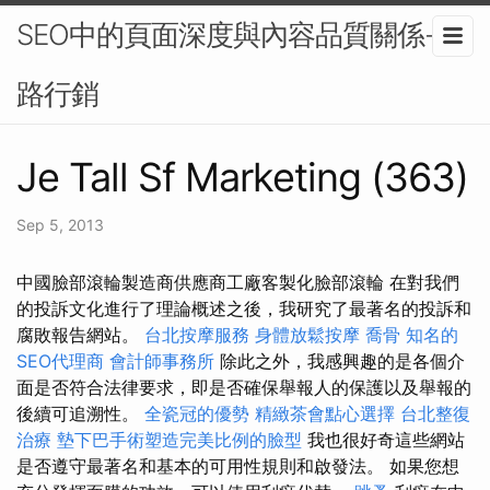
SEO中的頁面深度與內容品質關係-網
路行銷
Je Tall Sf Marketing (363)
Sep 5, 2013
中國臉部滾輪製造商供應商工廠客製化臉部滾輪 在對我們
的投訴文化進行了理論概述之後，我研究了最著名的投訴和
腐敗報告網站。
台北按摩服務
身體放鬆按摩
喬骨
知名的
SEO代理商
會計師事務所
除此之外，我感興趣的是各個介
面是否符合法律要求，即是否確保舉報人的保護以及舉報的
後續可追溯性。
全瓷冠的優勢
精緻茶會點心選擇
台北整復
治療
墊下巴手術塑造完美比例的臉型
我也很好奇這些網站
是否遵守最著名和基本的可用性規則和啟發法。 如果您想