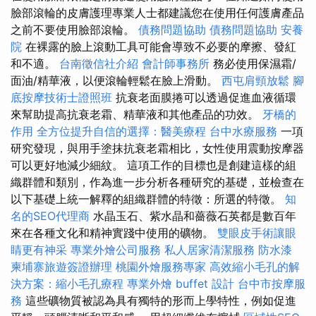
臉部滾輪的皮膚護理專業人士都建議您在使用任何護膚產品
之前不要使用臉部滾輪。
債務問題協助
債務問題協助
安養
院
在裸露的臉上滾動工具可能會導致不必要的摩擦、發紅
和不適。
台南徵信社介紹
會計師事務所
務必使用保濕霜/
面油/精華液，以便滾輪輕鬆在臉上滑動。
西屯肩頸放鬆
腳
底按摩技術士證照班
抗衰老面膜捲可以透過促進血液循環
來幫助提高抗衰老霜、精華液和其他產品的功效。
牙橋的
作用
全方位提升自信的選擇：醫美療程
台中水療服務
一項
研究發現，與用手塗抹抗衰老霜相比，女性使用震動按摩器
可以更好地減少細紋。 這項工作的目標也是創建這樣的組
織群體和類別，作為進一步分析各種研究的基礎，並檢查在
以下基礎上統一解釋的組織群體的特徵：所選的特徵。
知
名的SEO代理商
水晶玉石、紫水晶和薔薇石英都是數百年
來在各種文化和精神實踐中使用的礦物。
雙眼皮手術讓眼
睛更有神采
專業外燴公司服務
私人居家清潔服務
防水漆
柬埔寨旅遊簽證辦理
桃園外燴服務專家
高效縮小毛孔的解
決方案：縮小毛孔療程
專業外燴 buffet 設計
台中市按摩服
務
這些礦物質被認為具有獨特的形而上學特性，例如促進