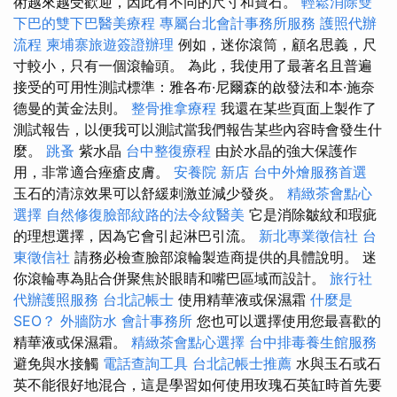
術越來越受歡迎，因此有不同的尺寸和寶石。
輕鬆消除雙
下巴的雙下巴醫美療程
專屬台北會計事務所服務
護照代辦
流程
柬埔寨旅遊簽證辦理
例如，迷你滾筒，顧名思義，尺
寸較小，只有一個滾輪頭。 為此，我使用了最著名且普遍
接受的可用性測試標準：雅各布·尼爾森的啟發法和本·施奈
德曼的黃金法則。
整骨推拿療程
我還在某些頁面上製作了
測試報告，以便我可以測試當我們報告某些內容時會發生什
麼。
跳蚤
紫水晶
台中整復療程
由於水晶的強大保護作
用，非常適合痤瘡皮膚。
安養院 新店
台中外燴服務首選
玉石的清涼效果可以舒緩刺激並減少發炎。
精緻茶會點心
選擇
自然修復臉部紋路的法令紋醫美
它是消除皺紋和瑕疵
的理想選擇，因為它會引起淋巴引流。
新北專業徵信社
台
東徵信社
請務必檢查臉部滾輪製造商提供的具體說明。 迷
你滾輪專為貼合併聚焦於眼睛和嘴巴區域而設計。
旅行社
代辦護照服務
台北記帳士
使用精華液或保濕霜
什麼是
SEO？
外牆防水
會計事務所
您也可以選擇使用您最喜歡的
精華液或保濕霜。
精緻茶會點心選擇
台中排毒養生館服務
避免與水接觸
電話查詢工具
台北記帳士推薦
水與玉石或石
英不能很好地混合，這是學習如何使用玫瑰石英缸時首先要