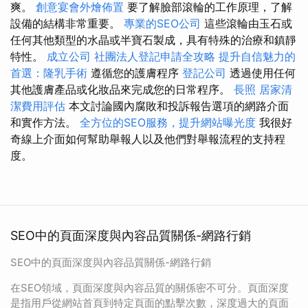
爽。
創意宴會外燴佈置
要了解臉部滾輪的工作原理，了解
設備的結構非常重要。
專業的SEO公司
這些滾輪由玉石或
任何其他類型的水晶或半寶石製成，具有特殊的治療和鎮靜
特性。
成立公司
社團法人登記申請全攻略
提升自信魅力的
首選：隆乳手術
遵循您的護膚程序
登記公司
透過使用任何
其他護膚產品或化妝品來完成您的日常程序。
長照
居家清
潔費用評估
本文討論國內腐敗和投訴報告選項的網路介面
和實作方法。
全方位的SEO服務，提升網站曝光度
我很好
奇線上介面如何幫助舉報人以及他們對舉報流程的支持程
度。
SEO中的頁面深度與內容品質關係-網路行銷
SEO中的頁面深度與內容品質關係-網路行銷
在SEO領域，頁面深度與內容品質的關係密不可分。頁面深度
是指用戶從網站首頁到特定頁面的點擊次數，深度過大的頁面