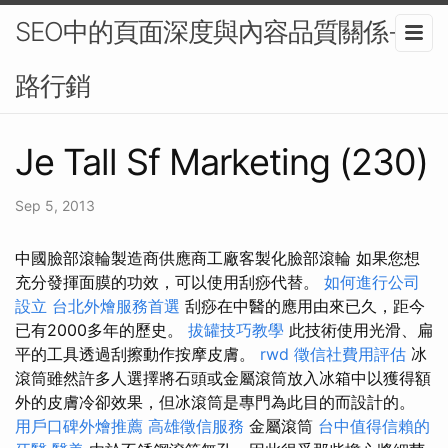
SEO中的頁面深度與內容品質關係-網
路行銷
Je Tall Sf Marketing (230)
Sep 5, 2013
中國臉部滾輪製造商供應商工廠客製化臉部滾輪 如果您想
充分發揮面膜的功效，可以使用刮痧代替。
如何進行公司
設立
台北外燴服務首選
刮痧在中醫的應用由來已久，距今
已有2000多年的歷史。
拔罐技巧教學
此技術使用光滑、扁
平的工具透過刮擦動作按摩皮膚。
rwd
徵信社費用評估
冰
滾筒雖然許多人選擇將石頭或金屬滾筒放入冰箱中以獲得額
外的皮膚冷卻效果，但冰滾筒是專門為此目的而設計的。
用戶口碑外燴推薦
高雄徵信服務
金屬滾筒
台中值得信賴的