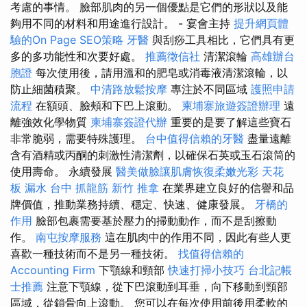
考慮的事情。 臉部肌肉的另一個優點是它們的形狀以及能
夠用不同的材料和用途進行設計。 - 宴會主持
提升網頁體
驗的On Page SEO策略
牙醫
與刮痧工具相比，它們具有更
多的多功能性和次要好處。
推薦徵信社
清潔滾輪
高雄辦台
胞證
每次使用後，請用溫和的肥皂或消毒液清潔滾輪，以
防止細菌積聚。
中清路放鬆按摩
專注於不同區域
護照申請
流程
在額頭、臉頰和下巴上滾動。
柬埔寨旅遊簽證辦理
遠
離強效化學物質
柬埔寨簽證代辦
重要的是要了解這些寶石
非常脆弱，需要特殊護理。
台中值得信賴的牙醫
盡量遠離
含有酒精或丙酮的刺激性清潔劑，以確保石英或玉石滾筒的
使用壽命。 永續發展
醫美做臉讓肌膚恢復柔嫩光彩
天花
板 漏水
台中 抓龍筋
新竹 推拿
在業界建立良好的信譽和品
牌價值，推動業務持續、穩定、快速、健康發展。
牙橋的
作用
臉部包裹需要基於壓力的掃動動作，而不是刮擦動
作。
南屯按摩服務
這在肌肉中的作用不同，因此有些人更
喜歡一種技術而不是另一種技術。
找值得信賴的
Accounting Firm
下顎線和頸部
快速打掃小技巧
台北記帳
士推薦
注意下顎線，從下巴滾動到耳垂，向下移動到頸部
區域，從鎖骨向上滾動。 您可以在每次使用前後用柔軟的