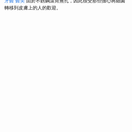
牙醫
醫美
由於不銹鋼滾筒無孔，因此很受那些擔心將細菌
轉移到皮膚上的人的歡迎。