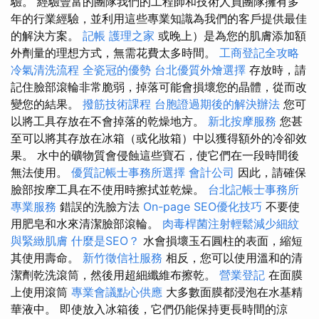
驗。 經驗豐富的團隊我們的工程師和技術人員團隊擁有多
年的行業經驗，並利用這些專業知識為我們的客戶提供最佳
的解決方案。
記帳
護理之家
或晚上）是為您的肌膚添加額
外劑量的理想方式，無需花費太多時間。
工商登記全攻略
冷氣清洗流程
全瓷冠的優勢
台北優質外燴選擇
存放時，請
記住臉部滾輪非常脆弱，掉落可能會損壞您的晶體，從而改
變您的結果。
撥筋技術課程
台胞證過期後的解決辦法
您可
以將工具存放在不會掉落的乾燥地方。
新北按摩服務
您甚
至可以將其存放在冰箱（或化妝箱）中以獲得額外的冷卻效
果。 水中的礦物質會侵蝕這些寶石，使它們在一段時間後
無法使用。
優質記帳士事務所選擇
會計公司
因此，請確保
臉部按摩工具在不使用時擦拭並乾燥。
台北記帳士事務所
專業服務
錯誤的洗臉方法
On-page SEO優化技巧
不要使
用肥皂和水來清潔臉部滾輪。
肉毒桿菌注射輕鬆減少細紋
與緊緻肌膚
什麼是SEO？
水會損壞玉石圓柱的表面，縮短
其使用壽命。
新竹徵信社服務
相反，您可以使用溫和的清
潔劑乾洗滾筒，然後用超細纖維布擦乾。
營業登記
在面膜
上使用滾筒
專業會議點心供應
大多數面膜都浸泡在水基精
華液中。 即使放入冰箱後，它們仍能保持更長時間的涼