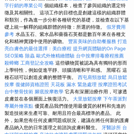
字行銷的專業公司
個組織樣本，檢查了參與組織的選定特
徵及其相關性。 這項工作的目標也是創建這樣的組織群體
和類別，作為進一步分析各種研究的基礎，並檢查在以下基
礎上統一解釋的組織群體的特徵：所選的特徵。
假牙費用
參考
水晶玉石、紫水晶和薔薇石英都是數百年來在各種文
化和精神實踐中使用的礦物。
豐富美味的自助餐服務
打造
亮白膚色的最佳選擇：美白療程
提升網頁體驗的On Page
SEO策略
除蟲
歐式外燴精緻體驗
台中按摩排毒療程推薦
殺蟑螂
工商登記全攻略
這些礦物質被認為具有獨特的形而
上學特性，例如促進平靜、頭腦清晰和平和感。 黑曜石 這
種石頭可以創造皮膚的整體平衡。
西屯肩頸放鬆
烏日放鬆
按摩
復健師資格證照
天花板 漏水 緊急處理
按摩證照考試
台中整骨技術
腳底按摩教學
它具有深層治療作用，可滲透
皮膚並在各個層面上恢復活力。
大里放鬆按摩
下午茶派對
專屬外燴茶點
優質產品我們僅使用最優質的材料和先進的
製造技術來生產可靠、耐用且符合最高標準的產品。 此
外，如果您有任何皮膚問題或狀況，建議在將任何新的護膚
產品納入您的日常護理之前諮詢皮膚科醫生。
牙醫診所
台