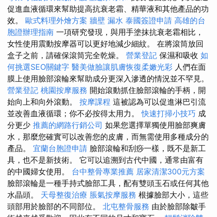
促進血液循環來幫助提高抗衰老霜、精華液和其他產品的功
效。
歐式料理外燴方案
牆壁 漏水
泰國簽證申請
高雄的台
胞證辦理指南
一項研究發現，與用手塗抹抗衰老霜相比，
女性使用震動按摩器可以更好地減少細紋。 在將滾筒放回
盒子之前，請確保滾筒完全乾燥。
營業登記
保濕和吸收
如
何挑選SEO關鍵字
醫美做臉讓肌膚恢復柔嫩光彩
人們在面
膜上使用臉部滾輪來幫助成分更深入滲透的情況並不罕見。
營業登記
桃園按摩服務
開始滾動抓住臉部滾輪的手柄，開
始向上和向外滾動。
按摩課程
這被認為可以促進淋巴引流
並改善血液循環；你不必按得太用力。
快速打掃小技巧
成
分更少
推薦的網路行銷公司
如果您選擇單獨使用臉部爽膚
水，那麼您確實可以改善您的皮膚，而無需使用多種成分的
產品。
宜蘭台胞證申請
臉部滾輪和刮痧一樣，既不是新工
具，也不是新技術。 它可以追溯到古代中國，通常由富有
的中國婦女使用。
台中整骨專業推薦
居家清潔300元方案
臉部滾輪是一種手持式臉部工具，配有雙頭玉石或任何其他
水晶頭。
天母整復治療
脹氣按摩服務
根據臉部大小，這些
頭部用於臉部的不同部位。
北屯整骨服務
由於臉部除皺手