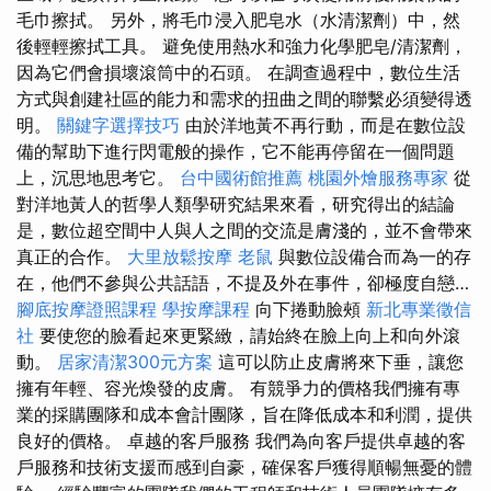
毛巾擦拭。 另外，將毛巾浸入肥皂水（水清潔劑）中，然
後輕輕擦拭工具。 避免使用熱水和強力化學肥皂/清潔劑，
因為它們會損壞滾筒中的石頭。 在調查過程中，數位生活
方式與創建社區的能力和需求的扭曲之間的聯繫必須變得透
明。
關鍵字選擇技巧
由於洋地黃不再行動，而是在數位設
備的幫助下進行閃電般的操作，它不能再停留在一個問題
上，沉思地思考它。
台中國術館推薦
桃園外燴服務專家
從
對洋地黃人的哲學人類學研究結果來看，研究得出的結論
是，數位超空間中人與人之間的交流是膚淺的，並不會帶來
真正的合作。
大里放鬆按摩
老鼠
與數位設備合而為一的存
在，他們不參與公共話語，不提及外在事件，卻極度自戀…
腳底按摩證照課程
學按摩課程
向下捲動臉頰
新北專業徵信
社
要使您的臉看起來更緊緻，請始終在臉上向上和向外滾
動。
居家清潔300元方案
這可以防止皮膚將來下垂，讓您
擁有年輕、容光煥發的皮膚。 有競爭力的價格我們擁有專
業的採購團隊和成本會計團隊，旨在降低成本和利潤，提供
良好的價格。 卓越的客戶服務 我們為向客戶提供卓越的客
戶服務和技術支援而感到自豪，確保客戶獲得順暢無憂的體