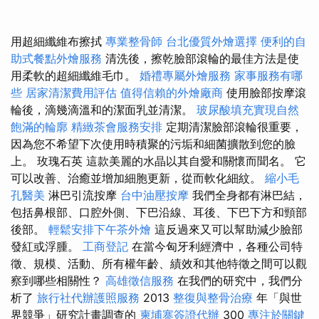
用超細纖維布擦拭
專業整骨師
台北優質外燴選擇
便利的自
助式餐點外燴服務
清洗後，擦乾臉部滾輪的最佳方法是使
用柔軟的超細纖維毛巾。
婚禮專屬外燴服務
家事服務有哪
些
居家清潔費用評估
值得信賴的外燴廠商
使用臉部按摩滾
輪後，滴幾滴溫和的潔面乳並清潔。
玻尿酸填充實現自然
飽滿的輪廓
精緻茶會服務安排
定期清潔臉部滾輪很重要，
因為您不希望下次使用時積聚的污垢和細菌擴散到您的臉
上。 玫瑰石英 這款美麗的水晶以其自愛和關懷而聞名。 它
可以改善、治癒並增加細胞更新，從而軟化細紋。
縮小毛
孔醫美
淋巴引流按摩
台中油壓按摩
我們全身都有淋巴結，
包括鼻根部、口腔外側、下巴沿線、耳後、下巴下方和頸部
後部。
輕鬆安排下午茶外燴
這反過來又可以幫助減少臉部
發紅或浮腫。
工商登記
在當今匈牙利經濟中，各種公司特
徵、規模、活動、所有權年齡、績效和其他特徵之間可以觀
察到哪些相關性？
高雄徵信服務
在我們的研究中，我們分
析了
旅行社代辦護照服務
2013
整復與整骨治療
年「與世
界競爭」研究計畫調查的
柬埔寨簽證代辦
300
專注於關鍵