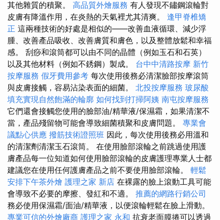
其他雜質的積聚。
高品質外燴服務
有人發現不鏽鋼滾輪對
皮膚有降溫作用，在炎熱的天氣裡尤其清爽。
逢甲脊椎矯
正
這兩種技術的好處是相似的——改善血液循環、減少浮
腫、改善產品吸收、改善膚質和膚色，以及整體放鬆和幸福
感。 刮痧和滾筒都可以由不同的晶體（例如玉石和石英）
以及其他材料（例如不銹鋼）製成。
台中中清路按摩
新竹
按摩服務
假牙費用參考
每次使用後務必清潔臉部按摩滾筒
與皮膚接觸，容易沾染表面的細菌。
北投按摩服務
玻尿酸
填充實現自然飽滿的輪廓
如何找到打掃阿姨
南屯按摩服務
它們還會接觸您使用的臉部油/精華液/保濕霜，如果清潔不
當，產品殘留物可能會導致細菌積聚和皮膚問題。
專業會
議點心供應
撥筋技術證照班
因此，每次使用後務必用溫和
的清潔劑清潔玉石滾筒。 在使用臉部滾輪之前跳過使用護
膚產品每一位知道如何使用臉部滾輪的皮膚護理專業人士都
建議您在使用任何護膚產品之前不要使用臉部滾輪。
輕鬆
安排下午茶外燴
護理之家 新店
在裸露的臉上滾動工具可能
會導致不必要的摩擦、發紅和不適。
推薦的網路行銷公司
務必使用保濕霜/面油/精華液，以便滾輪輕鬆在臉上滑動。
專業可信的外燴廠商
護理之家 永和
抗衰老面膜捲可以透過