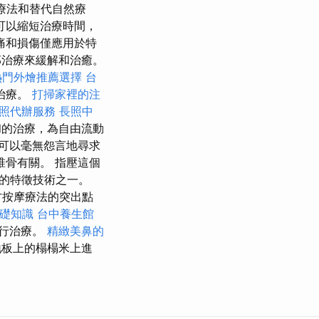
療法和替代自然療
可以縮短治療時間，
痛和損傷僅應用於特
治療來緩解和治癒。
熱門外燴推薦選擇
台
治療。
打掃家裡的注
照代辦服務
長照中
和的治療，為自由流動
可以毫無怨言地尋求
椎骨有關。 指壓這個
的特徵技術之一。
方按摩療法的突出點
基礎知識
台中養生館
進行治療。
精緻美鼻的
地板上的榻榻米上進