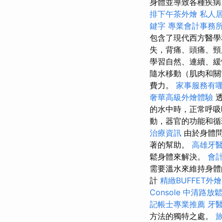
身體並導致各種疾
排下午茶外燴
私人
鍵字
專業會計事務
包含了現代西方醫學
失，背痛、頭痛、
學習自然、連續、
隨水移動（肌肉和
費力。
家事服務有
奢華高級外燴體驗
透
的水中時，正常呼吸
動，器官的功能和循
治療資訊
由於身體問
著的幫助。
高雄牙
鬆身體來解決。
會
需要溫水來維持身體
計
精緻BUFFET外
Console
中清路放
記帳士專業推薦
牙
方法的獨特之處。