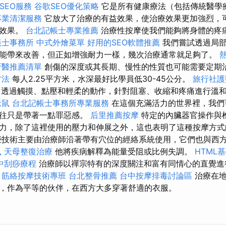
SEO服務
谷歌SEO優化策略
它是所有健康療法（包括傳統醫學
專業清潔服務
它放大了治療的有益效果，使治療效果更加強烈，
面效果。
台北記帳士專業推薦
治療性按摩使我們能夠將身體的疼
帳士事務所
中式外燴菜單
好用的SEO軟體推薦
我們嘗試透過局部
能帶來改善，但正如增強耐力一樣，幾次治療通常就足夠了。
牙醫推薦清單
創傷的深度或其長期、慢性的性質也可能需要定期
方法
每人2.25平方米，水深最好比學員低30-45公分。
旅行社護
透過觸摸、點壓和輕柔的動作，針對阻塞、收縮和疼痛進行溫
老鼠
台北記帳士事務所專業服務
在這個充滿活力的世界裡，我們
往往只是帶著一點罪惡感。
后里推薦按摩
特定的內臟器官操作與
力，除了這裡使用的壓力和伸展之外，這也表明了這種按摩方式
技術主要由治療師沿著帶有穴位的經絡系統使用，它們也與西
鼠
天母整復治療
他將疾病解釋為能量受阻或比例失調。
HTML
中刮痧療程
治療師以禪宗特有的深度關注和富有同情心的直覺
筋絡按摩技術專班
台北整骨推薦
台中按摩排毒討論區
治療在
，作為平等的伙伴，在西方大多穿著舒適的衣服。