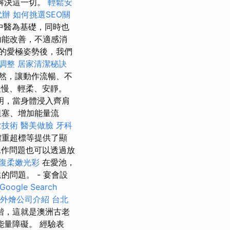
解決這一切。
輕鬆安
代辦
如何挑選SEO關
中醫為基礎，同時也
功能改善，不適感消
的愛極姿勢後，我們
態調整
居家清潔秘訣
然，讓動作流暢、不
慢、輕柔、安靜。
明，當身體浸入齊肩
阻塞、增加能量流
拿技術
醫美做臉
牙科
體重超標等提供了顯
作問題也可以透過放
復柔嫩光彩
在愛池，
問題。 - 宴會設
ogle Search
外燴公司介紹
台北
諧，這就是澳洲古老
量障礙。 經驗表