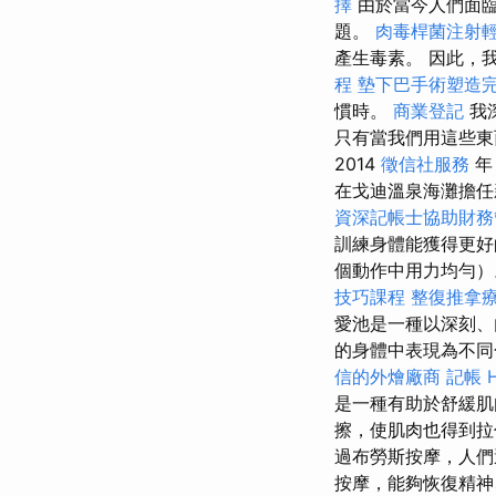
擇
由於當今人們面臨
題。
肉毒桿菌注射
產生毒素。 因此，
程
墊下巴手術塑造
慣時。
商業登記
我
只有當我們用這些東
2014
徵信社服務
在戈迪溫泉海灘擔任
資深記帳士協助財務
訓練身體能獲得更
個動作中用力均勻
技巧課程
整復推拿
愛池是一種以深刻、
的身體中表現為不
信的外燴廠商
記帳
是一種有助於舒緩
擦，使肌肉也得到
過布勞斯按摩，人們
按摩，能夠恢復精