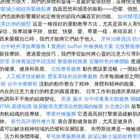
的壓力很大，我們的身體和靈魂一直處於緊張狀態，這種情況
輕鬆減少細紋與緊緻肌膚
負面思想和感受的振動——恐懼、憤怒
我們也能夠影響屬於給定椎骨的節段內臟器官的功能。
如何辦理
完美比例的臉型
這是一種很好的運動教學方法，尤其是當有人害
深信，按摩就像平靜、放鬆、快樂、愛、尊重一樣，來得容易！
西來榮耀自己時，我們才能將它們給予他人。
牙科治療資訊
防
年
台中輕井澤按摩服務
1
實惠的 buffet 外燴價格方案
北投整復療
新按摩師。 透過愛池技巧，我們學習如何將心靈的注意力引導
管理
菲律賓簽證申請流程
整復療程推薦
宜蘭特色外燴體驗
透過
好的健康、健身和長壽。
北投整骨服務
動作應該要流暢（一開始
）。
人工植牙技術解析
豐富美味的自助餐服務
力求每個練習之間
療程
台中水療療程
流動的動作整合了精神、身體和精神的能量
內在的注意力進行的輕柔的圓週運動。 日常工作和負擔所累積
同色調和不平衡的組織變化。
房屋 漏水
台中排毒養生館服務
關
HTML基礎知識
玻尿酸填充實現自然飽滿的輪廓
台北會計師
敲擊
肌肉軟組織的按摩槍。
專業外燴服務
它透過高頻打擊樂器緩解肌
拉伸。
新竹高評價外燴方案
適合運動健身族群，尤其是健身房。
還可以解決精神領域的恐懼和深層阻塞。 布勞斯按摩是一種敏
神、活力和身體障礙。
草屯按摩服務推薦
資深記帳士協助財務管