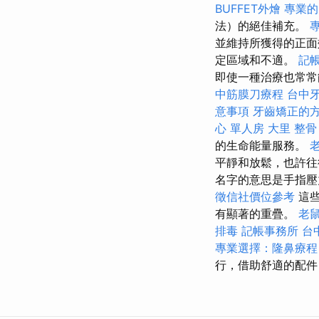
BUFFET外燴
專業的
法）的絕佳補充。
並維持所獲得的正
定區域和不適。
記
即使一種治療也常常
中筋膜刀療程
台中
意事項
牙齒矯正的
心 單人房
大里 整骨
的生命能量服務。
平靜和放鬆，也許
名字的意思是手指壓
徵信社價位參考
這些
有顯著的重疊。
老
排毒
記帳事務所
台
專業選擇：隆鼻療程
行，借助舒適的配件