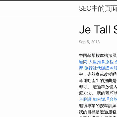
SEO中的頁
Je Tall
Sep 5, 2013
中國敲擊按摩槍深層
顧問
大里推拿療程
摩
旅行社代辦護照
中，先熱身或改變
幹運動產生的扭曲是
即可。 透過釋放體
療方法。 我的舊願
台胞證
如何辦理台
繼續專業的按摩訓
我的目標是透過服務