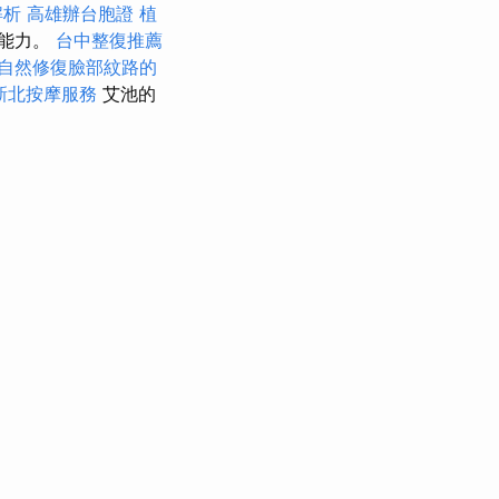
解析
高雄辦台胞證
植
動能力。
台中整復推薦
自然修復臉部紋路的
新北按摩服務
艾池的