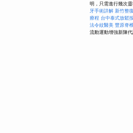
明，只需進行幾次靈
牙手術詳解
新竹整
療程
台中泰式放鬆
法令紋醫美
豐原脊
流動運動增強新陳代