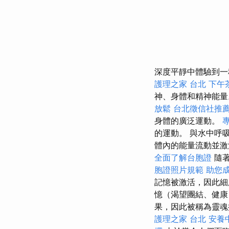
深度平靜中體驗到
護理之家 台北
下午
神、身體和精神能
放鬆
台北徵信社推
身體的廣泛運動。
的運動。 與水中呼
體內的能量流動並激
全面了解台胞證
隨著
胞證照片規範
助您
記憶被激活，因此細
憶（渴望團結、健康
果，因此被稱為靈
護理之家 台北
安養