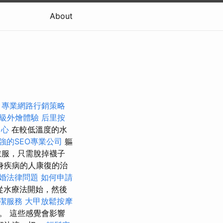
About
專業網路行銷策略
級外燴體驗
后里按
中心
在較低溫度的水
強的SEO專業公司
軀
衣服，只需脫掉襪子
身疾病的人康復的治
婚法律問題
如何申請
從水療法開始，然後
潔服務
大甲放鬆按摩
。 這些感覺會影響