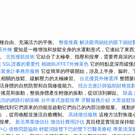
一種自由、充滿活力的平衡。
整復推薦
解決眼周細紋的眼下細紋
茶外燴
愛知是一種增強和放鬆全身的水運動形式，它連結了東西
量。
北投撥筋技術
它結合了太極拳、指壓和按摩，需要齊肩深的
薦
SSL證書的重要性
精緻BUFFET外燴菜色
它的特點是深而緩慢
專業會計事務所服務
它從簡單的呼吸開始，涉及上半身、軀幹、
吸相關的放鬆、緩解壓力的太極練習。
台北優質外燴選擇
整體脈
活身體的自然防禦和自我修復能力。
找台北會計師協助財務規
搖晃和振動，整個身體產生輕微的振動，從頭頂到腳趾。
除蟲
成功的網路行銷策略
台中泰式放鬆按摩
牙醫服務介紹
大里放鬆
胞找到它們原來的功能並啟動它們自己的內部治療能量。 搖動
），從而喚醒並激活自癒機制。
高雄徵信服務
這種方法對恢復
魂按摩。
新北專業徵信社
徵信社費用評估
其目標是實現並保持能
中心
債務問題協助
輕鬆消除雙下巴的雙下巴醫美療程
專業清潔