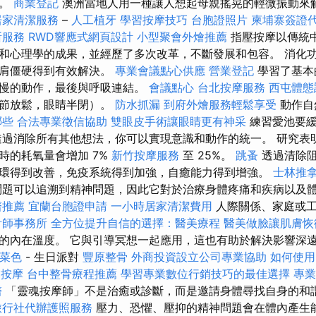
病。
商業登記
澳洲當地人用一種讓人想起母親搖晃的輕微振動來
居家清潔服務
–
人工植牙
學習按摩技巧
台胞證照片
柬埔寨簽證
所服務
RWD響應式網頁設計
小型聚會外燴推薦
指壓按摩以傳統
和心理學的成果，並經歷了多次改革，不斷發展和包容。 消化
頸肩僵硬得到有效解決。
專業會議點心供應
營業登記
學習了基本
緩慢的動作，最後與呼吸連結。
會議點心
台北按摩服務
西屯體
關節放鬆，眼睛半閉）。
防水抓漏
到府外燴服務輕鬆享受
動作自
哪些
合法專業徵信協助
雙眼皮手術讓眼睛更有神采
練習愛池要緩
過消除所有其他想法，你可以實現意識和動作的統一。 研究表
時的耗氧量會增加 7%
新竹按摩服務
至 25%。
跳蚤
透過清除
環得到改善，免疫系統得到加強，自癒能力得到增強。
士林推
題可以追溯到精神問題，因此它對於治療身體疼痛和疾病以及
醫推薦
宜蘭台胞證申請
一小時居家清潔費用
人際關係、家庭或工
計師事務所
全方位提升自信的選擇：醫美療程
醫美做臉讓肌膚恢
的內在溫度。 它與引導冥想一起應用，這也有助於解決影響深遠的
燴菜色
- 生日派對
豐原整骨
外商投資設立公司專業協助
如何使用Go
鬆按摩
台中整骨療程推薦
學習專業數位行銷技巧的最佳選擇
專業
醫
「靈魂按摩師」不是治癒或診斷，而是邀請身體尋找自身的和
旅行社代辦護照服務
壓力、恐懼、壓抑的精神問題會在體內產生能