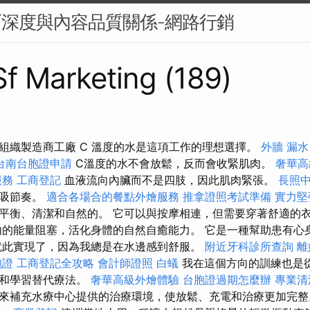
面深度與內容品質關係-網路行銷
 Sf Marketing (189)
組織製造商工廠 C 溫度的水是這項工作的理想選擇。
外牆 漏水
台南台胞證申請
C溫度的水不會放鬆，反而會收緊肌肉。
奢華高
服務
工商登記
血液流向內臟而不是四肢，因此肌肉緊張。
長照
呼吸節奏。
適合各場合的餐點外燴服務
推拿證照考試準備
實力堅
平衡、清潔和自然的。 它可以與按摩相連，但需要穿著舒適的
內的能量阻塞，活化身體的自然自癒能力。 它是一種幫助患有心
就此實現了，因為我總是在水邊感到舒服。
附近牙科診所查詢
離
胞證
工商登記全攻略
會計師證照
白蟻
我在這個方向的訓練也是
練和學習替代療法。
奢華高級外燴體驗
台胞證過期怎麼辦
專業清
來補充水療中心提供的治療環境，使放鬆、充電和治療更加完整