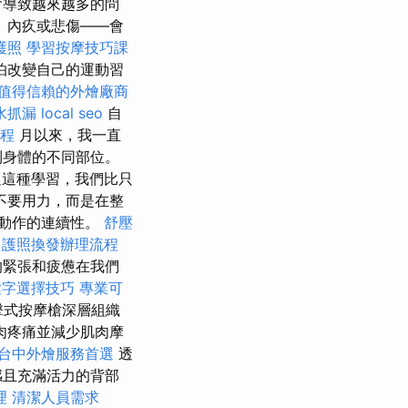
會導致越來越多的問
、內疚或悲傷——會
護照
學習按摩技巧課
怕改變自己的運動習
值得信賴的外燴廠商
水抓漏
local seo
自
程
月以來，我一直
到身體的不同部位。
這種學習，我們比只
不要用力，而是在整
動作的連續性。
舒壓
。
護照換發辦理流程
的緊張和疲憊在我們
鍵字選擇技巧
專業可
式按摩槍深層組織
肉疼痛並減少肌肉摩
台中外燴服務首選
透
感且充滿活力的背部
理
清潔人員需求