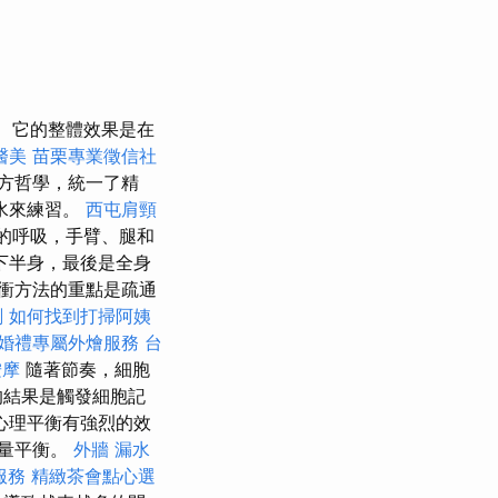
它的整體效果是在
醫美
苗栗專業徵信社
方哲學，統一了精
水來練習。
西屯肩頸
的呼吸，手臂、腿和
下半身，最後是全身
衝方法的重點是疏通
劃
如何找到打掃阿姨
婚禮專屬外燴服務
台
按摩
隨著節奏，細胞
的結果是觸發細胞記
心理平衡有強烈的效
量平衡。
外牆 漏水
服務
精緻茶會點心選