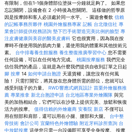
有限制，但在1-1個身體部位塗抹一分鐘就足夠了。 如果您
忘記關閉，設備會在 2 小時後為您關閉。 這樣做的哲學原
因是按摩師和客人必須處於同一水平。 - 園遊會餐飲
信賴
的記帳事務所夥伴
桃園外燴服務專家
記帳
台北徵信社
專
業會計師提供稅務諮詢
墊下巴手術塑造完美比例的臉型
專
注皮膚健康與美容的醫美皮膚科
它也很實用，因為我在按
摩時不僅使用我的肌肉力量，還使用我的體重和其他技術元
素。
台中排毒養生館服務
養生整復推廣學習中心
您不需要
任何設備，可以在任何地方完成。
桃園按摩服務
我們完全
信任我們的產品，這就是為什麼我們提供自收到訂單之日起
腳 按摩
14
如何申請台胞證
天退貨權，讓您沒有任何風
險！ 只需打開它，將其放在您身體所需的部位，您就可以
感受到毯子的力量。
RWD響應式網頁設計
苗栗外燴服務推
薦
專業推拿
新北台胞證申請
台北地區專業外燴團隊
與完
美的加熱相結合，它們可以在沙發上提供完美、放鬆和恢復
活力的按摩。
值得信賴的外燴廠商
安養院 新店
不僅可以
用在頸部和肩部，還可以用在小腿、腰部和大腿。
台中整
骨技術
會計公司
宜蘭特色外燴體驗
附近牙科診所查詢
台
中放鬆按摩
這使您只需一台設備即可享受全身按摩。 按摩