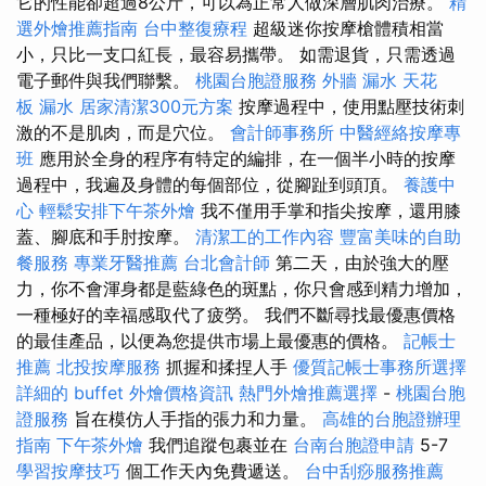
它的性能卻超過8公斤，可以為正常人做深層肌肉治療。
精
選外燴推薦指南
台中整復療程
超級迷你按摩槍體積相當
小，只比一支口紅長，最容易攜帶。 如需退貨，只需透過
電子郵件與我們聯繫。
桃園台胞證服務
外牆 漏水
天花
板 漏水
居家清潔300元方案
按摩過程中，使用點壓技術刺
激的不是肌肉，而是穴位。
會計師事務所
中醫經絡按摩專
班
應用於全身的程序有特定的編排，在一個半小時​​的按摩
過程中，我遍及身體的每個部位，從腳趾到頭頂。
養護中
心
輕鬆安排下午茶外燴
我不僅用手掌和指尖按摩，還用膝
蓋、腳底和手肘按摩。
清潔工的工作內容
豐富美味的自助
餐服務
專業牙醫推薦
台北會計師
第二天，由於強大的壓
力，你不會渾身都是藍綠色的斑點，你只會感到精力增加，
一種極好的幸福感取代了疲勞。 我們不斷尋找最優惠價格
的最佳產品，以便為您提供市場上最優惠的價格。
記帳士
推薦
北投按摩服務
抓握和揉捏人手
優質記帳士事務所選擇
詳細的 buffet 外燴價格資訊
熱門外燴推薦選擇
-
桃園台胞
證服務
旨在模仿人手指的張力和力量。
高雄的台胞證辦理
指南
下午茶外燴
我們追蹤包裹並在
台南台胞證申請
5-7
學習按摩技巧
個工作天內免費遞送。
台中刮痧服務推薦