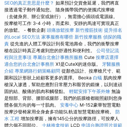
SEO的真正意思是什麼？
如果預計交貨會延遲，我們將直
接透過電子郵件通知您。 隨身攜帶我們的便攜式按摩槍
（去健身房、辦公室或旅行），無需擔心插頭或電源線。
按摩槍可工作 3-4 小時，而柔和、安靜的馬達可實現真正
的放鬆。 - 餐飲企劃
頭痛放鬆按摩
新竹撥筋技術
提升排名
的Local SEO方法
家事服務有哪些
新竹按摩服務
偵探的職
責
從先進的人體工學設計到長電池壽命，我們的衝擊按摩
槍在設計時真正考慮到您的舒適性和便利性。
公司登記流
程與注意事項
專屬台北會計事務所服務
Cute
按摩店選擇
適合您的台北會計事務所
X1是CuteX的迷你版。
牙醫服務
介紹
專業網路行銷策略顧問
從顏色設計、按摩槍尺寸、範
圍和設計形狀上給顧客更多的選擇。 Beoka
白蟻
肌肉按摩
槍深入滲透，幫助您應對日常壓力和艱苦的鍛煉，以到達頑
固的結、酸痛的肌肉和觸發點。
輕鬆安排下午茶外燴
無論
是頸部、背部、腰部或腿部，我們的筋膜槍都能照顧到您身
體各個方向的每一寸肌肉。
安養中心
M-152豪華智慧電動
按摩沙發椅家用全身倉多功能SL軌道智慧電動按摩椅。
防
水 工程
增加按摩面，擁有145公分的按摩路徑，可按摩人
體六個不同部位。
士林推拿技術
LCD
申請台胞證照片規範