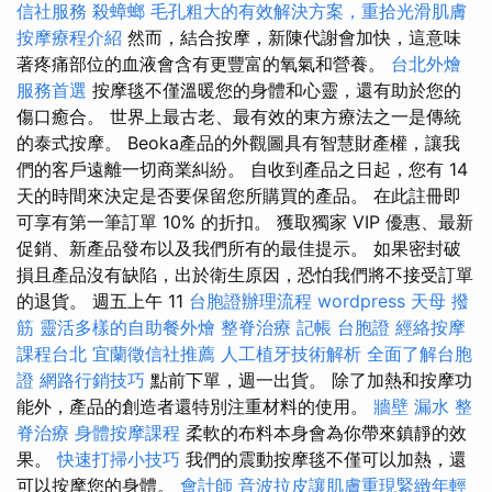
信社服務
殺蟑螂
毛孔粗大的有效解決方案，重拾光滑肌膚
按摩療程介紹
然而，結合按摩，新陳代謝會加快，這意味
著疼痛部位的血液會含有更豐富的氧氣和營養。
台北外燴
服務首選
按摩毯不僅溫暖您的身體和心靈，還有助於您的
傷口癒合。 世界上最古老、最有效的東方療法之一是傳統
的泰式按摩。 Beoka產品的外觀圖具有智慧財產權，讓我
們的客戶遠離一切商業糾紛。 自收到產品之日起，您有 14
天的時間來決定是否要保留您所購買的產品。 在此註冊即
可享有第一筆訂單 10% 的折扣。 獲取獨家 VIP 優惠、最新
促銷、新產品發布以及我們所有的最佳提示。 如果密封破
損且產品沒有缺陷，出於衛生原因，恐怕我們將不接受訂單
的退貨。 週五上午 11
台胞證辦理流程
wordpress
天母 撥
筋
靈活多樣的自助餐外燴
整脊治療
記帳
台胞證
經絡按摩
課程台北
宜蘭徵信社推薦
人工植牙技術解析
全面了解台胞
證
網路行銷技巧
點前下單，週一出貨。 除了加熱和按摩功
能外，產品的創造者還特別注重材料的使用。
牆壁 漏水
整
脊治療
身體按摩課程
柔軟的布料本身會為你帶來鎮靜的效
果。
快速打掃小技巧
我們的震動按摩毯不僅可以加熱，還
可以按摩您的身體。
會計師
音波拉皮讓肌膚重現緊緻年輕