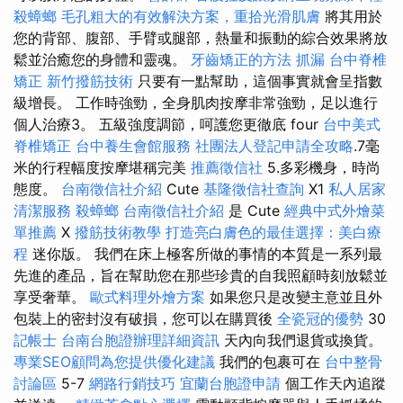
殺蟑螂
毛孔粗大的有效解決方案，重拾光滑肌膚
將其用於
您的背部、腹部、手臂或腿部，熱量和振動的綜合效果將放
鬆並治癒您的身體和靈魂。
牙齒矯正的方法
抓漏
台中脊椎
矯正
新竹撥筋技術
只要有一點幫助，這個事實就會呈指數
級增長。 工作時強勁，全身肌肉按摩非常強勁，足以進行
個人治療3。 五級強度調節，呵護您更徹底 four
台中美式
脊椎矯正
台中養生會館服務
社團法人登記申請全攻略
.7毫
米的行程幅度按摩堪稱完美
推薦徵信社
5.多彩機身，時尚
態度。
台南徵信社介紹
Cute
基隆徵信社查詢
X1
私人居家
清潔服務
殺蟑螂
台南徵信社介紹
是 Cute
經典中式外燴菜
單推薦
X
撥筋技術教學
打造亮白膚色的最佳選擇：美白療
程
迷你版。 我們在床上極客所做的事情的本質是一系列最
先進的產品，旨在幫助您在那些珍貴的自我照顧時刻放鬆並
享受奢華。
歐式料理外燴方案
如果您只是改變主意並且外
包裝上的密封沒有破損，您可以在購買後
全瓷冠的優勢
30
記帳士
台南台胞證辦理詳細資訊
天內向我們退貨或換貨。
專業SEO顧問為您提供優化建議
我們的包裹可在
台中整骨
討論區
5-7
網路行銷技巧
宜蘭台胞證申請
個工作天內追蹤