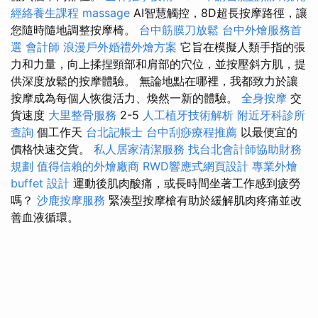
經絡養生課程
massage
AI智慧觸控，8D超長按摩路徑，讓
您隨時隨地調整按摩椅。
台中筋膜刀放鬆
台中外燴服務首
選
會計師
浪漫戶外婚禮外燴方案
它旨在模擬人類手指的張
力和力量，向上揉捏頸部和肩部的穴位，並按壓斜方肌，提
供深度放鬆的按摩體驗。 無論地點在哪裡，我都致力於讓
按摩成為每個人恢復活力、煥然一新的體驗。
全身按摩
交
貨速度
大里整骨服務
2-5
人工植牙技術解析
附近牙科診所
查詢
個工作天
台北記帳士
台中刮痧療程推薦
以最便宜的
價格快速交貨。
私人居家清潔服務
找台北會計師協助財務
規劃
值得信賴的外燴廠商
RWD響應式網頁設計
專業外燴
buffet 設計
運動後肌肉酸痛，或長時間坐著工作感到疲勞
嗎？
沙鹿按摩服務
緊湊型按摩槍有助於緩解肌肉疼痛並改
善血液循環。