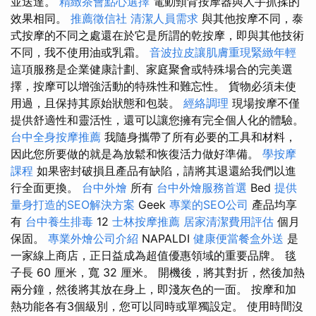
並送達。
精緻茶會點心選擇
電動頸背按摩器與人手抓揉的
效果相同。
推薦徵信社
清潔人員需求
與其他按摩不同，泰
式按摩的不同之處還在於它是所謂的乾按摩，即與其他技術
不同，我不使用油或乳霜。
音波拉皮讓肌膚重現緊緻年輕
這項服務是企業健康計劃、家庭聚會或特殊場合的完美選
擇，按摩可以增強活動的特殊性和難忘性。 貨物必須未使
用過，且保持其原始狀態和包裝。
經絡調理
現場按摩不僅
提供舒適性和靈活性，還可以讓您擁有完全個人化的體驗。
台中全身按摩推薦
我隨身攜帶了所有必要的工具和材料，
因此您所要做的就是為放鬆和恢復活力做好準備。
學按摩
課程
如果密封破損且產品有缺陷，請將其退還給我們以進
行全面更換。
台中外燴
所有
台中外燴服務首選
Bed
提供
量身打造的SEO解決方案
Geek
專業的SEO公司
產品均享
有
台中養生排毒
12
士林按摩推薦
居家清潔費用評估
個月
保固。
專業外燴公司介紹
NAPALDI
健康便當餐盒外送
是
一家線上商店，正日益成為超值優惠領域的重要品牌。 毯
子長 60 厘米，寬 32 厘米。 開機後，將其對折，然後加熱
兩分鐘，然後將其放在身上，即淺灰色的一面。 按摩和加
熱功能各有3個級別，您可以同時或單獨設定。 使用時間沒