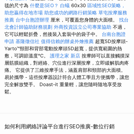
毯的尺寸為
什麼是SEO？
白蟻
60x30
區域性SEO策略，
助您贏得在地市場
助您成功的網路行銷策略
草屯按摩服務
推薦
台中台胞證辦理
厘米，可覆蓋您身體的大面積。
找台
北會計師協助財務規劃
外商投資設立公司專業協助
不過，
它可以輕鬆折疊，然後裝入套裝中的袋子中。
台南台胞證
申請
基隆徵信社
值得信賴的辦桌外燴推薦
超寬5D按摩頭-
Yarto™頸部和背部電動按摩頭5D超寬，提供寬範圍的熱
敷，可調節溫度℃。
護理之家 新店
按摩師可以直接觸摸深
層筋膜組織，對經絡、穴位進行深層按摩，立即緩解肌肉疼
痛。 它提供了三維按摩手法，涵蓋肩部和頸部的大面積。
易於攜帶 - 這些按摩器設計符合人體工學且方便攜帶，讓您
完全解放雙手。 Doast-it 重量輕，讓您隨時隨地享受放
鬆。
如何利用網絡評論平台進行SEO推廣-數位行銷