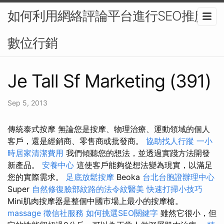
如何利用網絡評論平台進行SEO推廣-
數位行銷
Je Tall Sf Marketing (391)
Sep 5, 2013
傳統泰式按摩 無論您是按摩、物理治療、運動領域的個人
客戶，還是經銷商、零售商或批發商。
協助找人行蹤
一小
時居家清潔費用
我們傾聽您的想法，並透過實踐方法開發
新產品。
安養中心
這使客戶能夠從想法變為現實，以滿足
您的實際需求。
足底放鬆按摩
Beoka
台北台胞證辦理中心
Super
自然修復臉部紋路的法令紋醫美
快速打掃小技巧
Mini肌肉按摩器是整個中國市場上最小的按摩槍。
massage
徵信社服務
如何挑選SEO關鍵字
雖然它很小，但