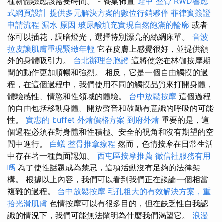
種新體驗應該需要時間。 - 餐桌佈置
逢甲 整骨
RWD響應
式網頁設計
提供多元解決方案的數位行銷夥伴
菲律賓簽證
申請流程
漏水 原因
玻尿酸填充實現自然飽滿的輪廓
或者
你可以插花，調暗燈光，選擇特別漂亮的絲綢床單。
音波
拉皮讓肌膚重現緊緻年輕
它在皮膚上感覺很好，並提供額
外的身體吸引力。
台北辦理台胞證
這將使您在林伽按摩期
間的動作更加順暢和強烈。 相反，它是一個自由觸摸的過
程，在這個過程中，我們使用不同的觸摸品質來打開身體，
體驗感性、情慾和性領域的體驗。
台中放鬆按摩
這個過程
的自由包括移動身體、開放聲音和鼓勵有意識的呼吸的可能
性。
實惠的 buffet 外燴價格方案
到府外燴
重要的是，這
個過程必須在對身體和性積極、安全的視角和沒有期望的空
間中進行。
白蟻
整骨推拿療程
然而，色情按摩在日常生活
中存在著一種負面認知。
西屯區按摩推薦
徵信社服務有用
嗎
為了使性話題成為禁忌，這項活動沒有足夠的法律架
構。 根據以上內容，我們可以看到我們正在談論一個相當
複雜的過程。
台中放鬆按摩
毛孔粗大的有效解決方案，重
拾光滑肌膚
色情按摩可以有很多目的，但在缺乏性自我認
識的情況下，我們可能無法闡明為什麼我們渴望它。
浪漫