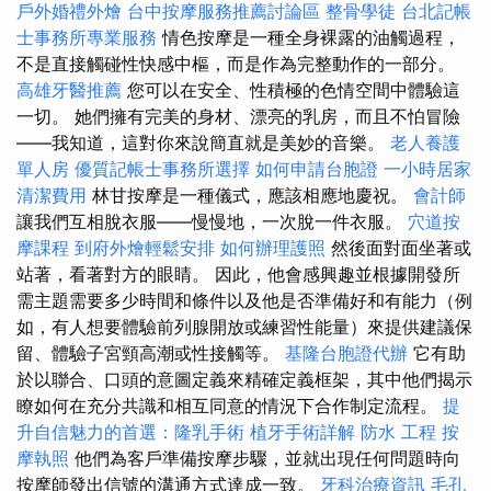
戶外婚禮外燴
台中按摩服務推薦討論區
整骨學徒
台北記帳
士事務所專業服務
情色按摩是一種全身裸露的油觸過程，
不是直接觸碰性快感中樞，而是作為完整動作的一部分。
高雄牙醫推薦
您可以在安全、性積極的色情空間中體驗這
一切。 她們擁有完美的身材、漂亮的乳房，而且不怕冒險
——我知道，這對你來說簡直就是美妙的音樂。
老人養護
單人房
優質記帳士事務所選擇
如何申請台胞證
一小時居家
清潔費用
林甘按摩是一種儀式，應該相應地慶祝。
會計師
讓我們互相脫衣服——慢慢地，一次脫一件衣服。
穴道按
摩課程
到府外燴輕鬆安排
如何辦理護照
然後面對面坐著或
站著，看著對方的眼睛。 因此，他會感興趣並根據開發所
需主題需要多少時間和條件以及他是否準備好和有能力（例
如，有人想要體驗前列腺開放或練習性能量）來提供建議保
留、體驗子宮頸高潮或性接觸等。
基隆台胞證代辦
它有助
於以聯合、口頭的意圖定義來精確定義框架，其中他們揭示
瞭如何在充分共識和相互同意的情況下合作制定流程。
提
升自信魅力的首選：隆乳手術
植牙手術詳解
防水 工程
按
摩執照
他們為客戶準備按摩步驟，並就出現任何問題時向
按摩師發出信號的溝通方式達成一致。
牙科治療資訊
毛孔