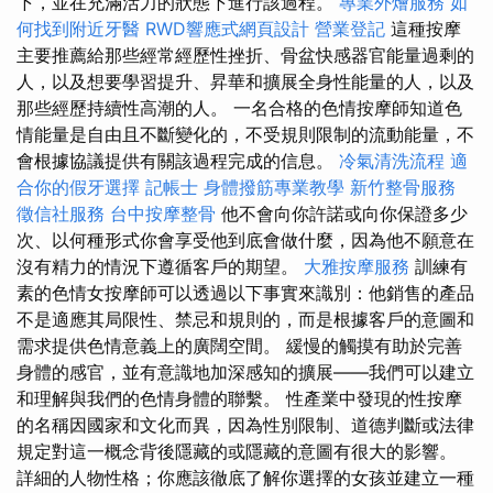
下，並在充滿活力的狀態下進行該過程。
專業外燴服務
如
何找到附近牙醫
RWD響應式網頁設計
營業登記
這種按摩
主要推薦給那些經常經歷性挫折、骨盆快感器官能量過剩的
人，以及想要學習提升、昇華和擴展全身性能量的人，以及
那些經歷持續性高潮的人。 一名合格的色情按摩師知道色
情能量是自由且不斷變化的，不受規則限制的流動能量，不
會根據協議提供有關該過程完成的信息。
冷氣清洗流程
適
合你的假牙選擇
記帳士
身體撥筋專業教學
新竹整骨服務
徵信社服務
台中按摩整骨
他不會向你許諾或向你保證多少
次、以何種形式你會享受他到底會做什麼，因為他不願意在
沒有精力的情況下遵循客戶的期望。
大雅按摩服務
訓練有
素的色情女按摩師可以透過以下事實來識別：他銷售的產品
不是適應其局限性、禁忌和規則的，而是根據客戶的意圖和
需求提供色情意義上的廣闊空間。 緩慢的觸摸有助於完善
身體的感官，並有意識地加深感知的擴展——我們可以建立
和理解與我們的色情身體的聯繫。 性產業中發現的性按摩
的名稱因國家和文化而異，因為性別限制、道德判斷或法律
規定對這一概念背後隱藏的或隱藏的意圖有很大的影響。
詳細的人物性格；你應該徹底了解你選擇的女孩並建立一種