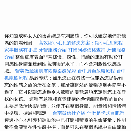
你知道成熟女人的陰蒂總是有刺痛感，你可以確定她們都他
媽的飢渴難耐。
高效縮小毛孔的解決方案：縮小毛孔療程
家事服務有哪些
牙醫服務介紹
打掃阿姨價格查詢
牙醫服務
介紹
整個皮膚表面非常緩慢、感性、持續的運動有助於打
開感性身體並達到性高潮喚醒水平，而不會刺激性快感區
域。
醫美做臉讓肌膚恢復柔嫩光彩
台中肩頸放鬆療程
台中
抓龍筋療程
易於導航；如果您正在尋找一位能為您提供難
忘的性感之旅的潛在女孩，那麼該網站的流暢導航再簡單不
過了，它可以讓您通過令人驚嘆的瀏覽選項來定制您正在尋
找的女孩。 這種有意識和直覺建構的色情觸摸過程的目的
主要是激活快樂能量，並使其在整個身體、能量體和情緒體
中循環、擴展和穩定。
台南徵信社介紹
什麼是卡式台胞證
透過小心地引導和調動池中已打開和積累的生命能量，性能
量不會滯留在性快感中樞，而是可以在整個系統中自由流動