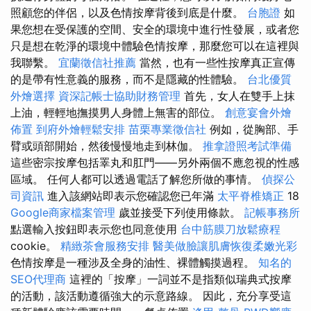
照顧您的伴侶，以及色情按摩背後到底是什麼。
台胞證
如
果您想在受保護的空間、安全的環境中進行性發展，或者您
只是想在乾淨的環境中體驗色情按摩，那麼您可以在這裡與
我聯繫。
宜蘭徵信社推薦
當然，也有一些性按摩真正宣傳
的是帶有性意義的服務，而不是隱藏的性體驗。
台北優質
外燴選擇
資深記帳士協助財務管理
首先，女人在雙手上抹
上油，輕輕地撫摸男人身體上無害的部位。
創意宴會外燴
佈置
到府外燴輕鬆安排
苗栗專業徵信社
例如，從胸部、手
臂或頭部開始，然後慢慢地走到林伽。
推拿證照考試準備
這些密宗按摩包括睪丸和肛門——另外兩個不應忽視的性感
區域。 任何人都可以透過電話了解您所做的事情。
偵探公
司資訊
進入該網站即表示您確認您已年滿
太平脊椎矯正
18
Google商家檔案管理
歲並接受下列使用條款。
記帳事務所
點選輸入按鈕即表示您也同意使用
台中筋膜刀放鬆療程
cookie。
精緻茶會服務安排
醫美做臉讓肌膚恢復柔嫩光彩
色情按摩是一種涉及全身的油性、裸體觸摸過程。
知名的
SEO代理商
這裡的「按摩」一詞並不是指類似瑞典式按摩
的活動，該活動遵循強大的示意路線。 因此，充分享受這