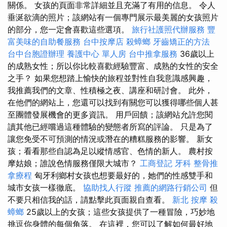
關係。 女孩的頁面非常詳細並且充滿了有用的信息。 令人
垂涎欲滴的照片；該網站有一個專門展示最美麗的女孩照片
的部分，您一定會喜歡這些選項。
旅行社護照代辦服務
豐
富美味的自助餐服務
台中按摩店
殺蟑螂
牙齒矯正的方法
台中台胞證辦理
養護中心 單人房
台中推拿服務
36歲以上
的成熟女性；所以你比較喜歡經驗豐富、成熟的女性的安全
之手？ 如果您想踏上愉快的旅程並對性自我意識感興趣，
我推薦我們的文章、性積極之夜、講座和研討會。 此外，
在他們的網站上，您還可以找到有關您可以獲得哪些個人甚
至團體發展機會的更多資訊。 用戶回饋；該網站允許您閱
讀其他已經嚐過這種體驗的變態者所寫的評論。 只是為了
讓您免受不可預測的情況或潛在的糟糕服務的影響。 新女
孩；看看那些自認為足以縱情感官、色情的新人。 農村按
摩姑娘；誰說色情服務僅限大城市？
工商登記
牙科
整骨推
拿療程
匈牙利鄉村女孩也想要最好的，她們的性感雙手和
城市女孩一樣徹底。
協助找人行蹤
推薦的網路行銷公司
但
不要只相信我的話，請點擊此頁面親自查看。
新北 按摩
殺
蟑螂
25歲以上的女孩；這些女孩提供了一種冒險，巧妙地
挑逗你身體的每個角落。 在這裡，您可以了解如何最好地