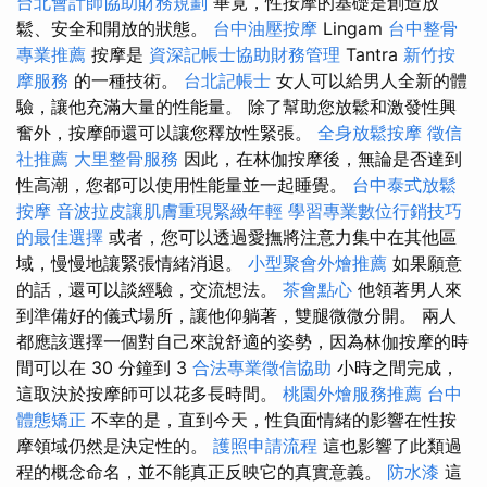
台北會計師協助財務規劃
畢竟，性按摩的基礎是創造放
鬆、安全和開放的狀態。
台中油壓按摩
Lingam
台中整骨
專業推薦
按摩是
資深記帳士協助財務管理
Tantra
新竹按
摩服務
的一種技術。
台北記帳士
女人可以給男人全新的體
驗，讓他充滿大量的性能量。 除了幫助您放鬆和激發性興
奮外，按摩師還可以讓您釋放性緊張。
全身放鬆按摩
徵信
社推薦
大里整骨服務
因此，在林伽按摩後，無論是否達到
性高潮，您都可以使用性能量並一起睡覺。
台中泰式放鬆
按摩
音波拉皮讓肌膚重現緊緻年輕
學習專業數位行銷技巧
的最佳選擇
或者，您可以透過愛撫將注意力集中在其他區
域，慢慢地讓緊張情緒消退。
小型聚會外燴推薦
如果願意
的話，還可以談經驗，交流想法。
茶會點心
他領著男人來
到準備好的儀式場所，讓他仰躺著，雙腿微微分開。 兩人
都應該選擇一個對自己來說舒適的姿勢，因為林伽按摩的時
間可以在 30 分鐘到 3
合法專業徵信協助
小時之間完成，
這取決於按摩師可以花多長時間。
桃園外燴服務推薦
台中
體態矯正
不幸的是，直到今天，性負面情緒的影響在性按
摩領域仍然是決定性的。
護照申請流程
這也影響了此類過
程的概念命名，並不能真正反映它的真實意義。
防水漆
這