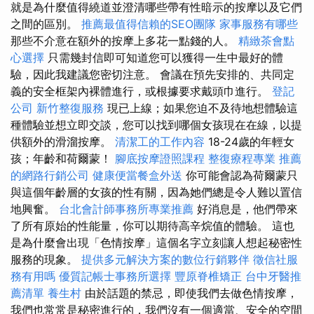
就是為什麼值得繞道並澄清哪些帶有性暗示的按摩以及它們
之間的區別。
推薦最值得信賴的SEO團隊
家事服務有哪些
那些不介意在額外的按摩上多花一點錢的人。
精緻茶會點
心選擇
只需幾封信即可知道您可以獲得一生中最好的體
驗，因此我建議您密切注意。 會議在預先安排的、共同定
義的安全框架內裸體進行，或根據要求戴頭巾進行。
登記
公司
新竹整復服務
現已上線；如果您迫不及待地想體驗這
種體驗並想立即交談，您可以找到哪個女孩現在在線，以提
供額外的滑溜按摩。
清潔工的工作內容
18-24歲的年輕女
孩；年齡和荷爾蒙！
腳底按摩證照課程
整復療程專業
推薦
的網路行銷公司
健康便當餐盒外送
你可能會認為荷爾蒙只
與這個年齡層的女孩的性有關，因為她們總是令人難以置信
地興奮。
台北會計師事務所專業推薦
好消息是，他們帶來
了所有原始的性能量，你可以期待高辛烷值的體驗。 這也
是為什麼會出現「色情按摩」這個名字立刻讓人想起秘密性
服務的現象。
提供多元解決方案的數位行銷夥伴
徵信社服
務有用嗎
優質記帳士事務所選擇
豐原脊椎矯正
台中牙醫推
薦清單
養生村
由於話題的禁忌，即使我們去做色情按摩，
我們也常常是秘密進行的，我們沒有一個適當、安全的空間