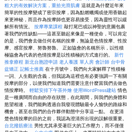
粗大的有效解決方案，重拾光滑肌膚
這就是為什麼近年來
簡單的性按摩變成了密宗按摩，因為點燃蠟燭或使用香聽起
來更神秘，而且作為按摩師也更容易接受，因為靈性可以緩
解所有情況。
按摩專業課程
敲打尾巴或以神聖的意圖包裹
著我們的性缺點——這甚至聽起來像是一種使命，可以肯定
的是，我們會去做任何名稱的按摩，無論是色情按摩、性按
摩、感官按摩、努魯努魯。 正如協會的名稱所示，以性積
極協會為代表的色情按摩是以性積極的方式進行的。
新竹
推拿療程
新北台胞證申請
老人養護 單人房
會計師
台中骨
盆矯正
記帳士推薦
在十月號中，我們向大家解釋了性積極
一詞、人生觀的含義，但我認為這裡也有必要強調一下有關
按摩的部分，以便我們知道我們需要注意什麼當我們去做色
情按摩時。
輕鬆安排下午茶外燴
使用WordPress建站
情色
是一種廣闊而自由的存在狀態，在此期間，與我們的身體和
慾望相連，我們能夠透過自我發現體驗最令人愉快的路線和
機會，甚至在我們的合作夥伴動態中分享這一點。 在更清
楚色情按摩的目的之前，我認為澄清所出現的誤解很重要。
台北撥筋療法
男性尤其承受著巨大的工作壓力，而不僅僅