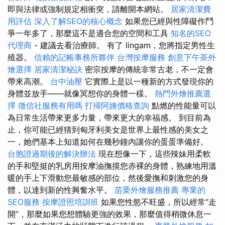
即與法律或強制規定相衝突，請離開本網站。
居家清潔費
用評估
深入了解SEO的核心概念
如果您已經與性障礙作鬥
爭一年多了，那麼這不是適合您的空間和工具
知名的SEO
代理商
- 建議去看治療師。 有了 lingam，您將指定男性生
殖器。
信賴的記帳事務所夥伴
台灣按摩服務
創意下午茶外
燴選擇
居家清潔秘訣
密宗按摩的傳統非常古老，不一定會
帶來高潮。
台中油壓
它實際上是以一種新的方式發現你的
身體並放手——就像冥想你的身體一樣。
熱門外燴推薦選
擇
徵信社服務有用嗎
打掃阿姨價格查詢
點燃的性能量可以
為日常生活帶來更多力量，帶來更大的幸福感。 到目前為
止，你可能已經猜到匈牙利美女是世界上最性感的美女之
一，她們基本上知道如何在幾秒鐘內讓你的蛋蛋準備好。
台胞證過期後的解決辦法
現在想像一下，這些辣妹用柔軟
的手和堅挺的乳房用按摩油撫摸您赤裸的身體，熟練地用溫
暖的手上下滑動您最敏感的部位，然後愛撫和刺激您的身
體，以達到新的性興奮水平。
苗栗外燴服務推薦
專業的
SEO服務
按摩證照培訓班
如果您性慾不旺盛，所以經常“走
開”，那麼如果您想體驗更強的效果，那麼值得稍微休息一