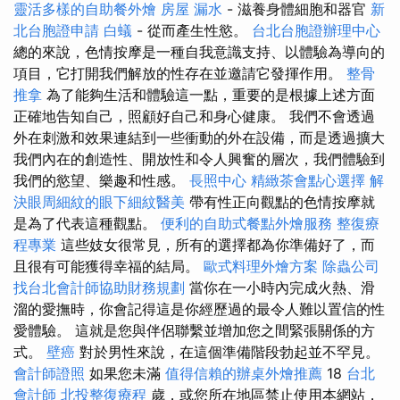
靈活多樣的自助餐外燴
房屋 漏水
- 滋養身體細胞和器官
新
北台胞證申請
白蟻
- 從而產生性慾。
台北台胞證辦理中心
總的來說，色情按摩是一種自我意識支持、以體驗為導向的
項目，它打開我們解放的性存在並邀請它發揮作用。
整骨
推拿
為了能夠生活和體驗這一點，重要的是根據上述方面
正確地告知自己，照顧好自己和身心健康。 我們不會透過
外在刺激和效果連結到一些衝動的外在設備，而是透過擴大
我們內在的創造性、開放性和令人興奮的層次，我們體驗到
我們的慾望、樂趣和性感。
長照中心
精緻茶會點心選擇
解
決眼周細紋的眼下細紋醫美
帶有性正向觀點的色情按摩就
是為了代表這種觀點。
便利的自助式餐點外燴服務
整復療
程專業
這些妓女很常見，所有的選擇都為你準備好了，而
且很有可能獲得幸福的結局。
歐式料理外燴方案
除蟲公司
找台北會計師協助財務規劃
當你在一小時內完成火熱、滑
溜的愛撫時，你會記得這是你經歷過的最令人難以置信的性
愛體驗。 這就是您與伴侶聯繫並增加您之間緊張關係的方
式。
壁癌
對於男性來說，在這個準備階段勃起並不罕見。
會計師證照
如果您未滿
值得信賴的辦桌外燴推薦
18
台北
會計師
北投整復療程
歲，或您所在地區禁止使用本網站，