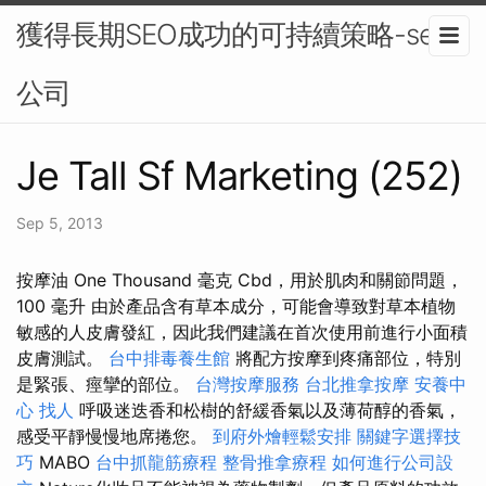
獲得長期SEO成功的可持續策略-seo
公司
Je Tall Sf Marketing (252)
Sep 5, 2013
按摩油 One Thousand 毫克 Cbd，用於肌肉和關節問題，
100 毫升 由於產品含有草本成分，可能會導致對草本植物
敏感的人皮膚發紅，因此我們建議在首次使用前進行小面積
皮膚測試。
台中排毒養生館
將配方按摩到疼痛部位，特別
是緊張、痙攣的部位。
台灣按摩服務
台北推拿按摩
安養中
心
找人
呼吸迷迭香和松樹的舒緩香氣以及薄荷醇的香氣，
感受平靜慢慢地席捲您。
到府外燴輕鬆安排
關鍵字選擇技
巧
MABO
台中抓龍筋療程
整骨推拿療程
如何進行公司設