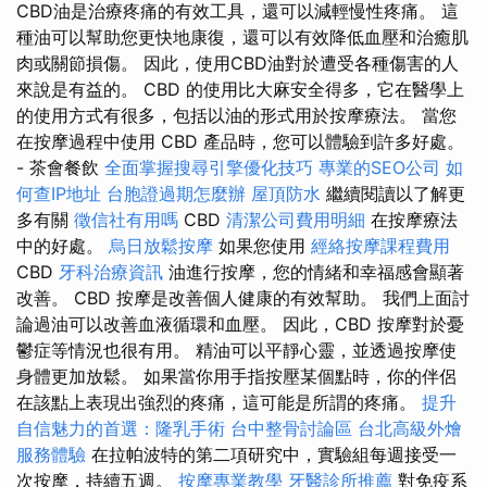
CBD油是治療疼痛的有效工具，還可以減輕慢性疼痛。 這
種油可以幫助您更快地康復，還可以有效降低血壓和治癒肌
肉或關節損傷。 因此，使用CBD油對於遭受各種傷害的人
來說是有益的。 CBD 的使用比大麻安全得多，它在醫學上
的使用方式有很多，包括以油的形式用於按摩療法。 當您
在按摩過程中使用 CBD 產品時，您可以體驗到許多好處。
- 茶會餐飲
全面掌握搜尋引擎優化技巧
專業的SEO公司
如
何查IP地址
台胞證過期怎麼辦
屋頂防水
繼續閱讀以了解更
多有關
徵信社有用嗎
CBD
清潔公司費用明細
在按摩療法
中的好處。
烏日放鬆按摩
如果您使用
經絡按摩課程費用
CBD
牙科治療資訊
油進行按摩，您的情緒和幸福感會顯著
改善。 CBD 按摩是改善個人健康的有效幫助。 我們上面討
論過油可以改善血液循環和血壓。 因此，CBD 按摩對於憂
鬱症等情況也很有用。 精油可以平靜心靈，並透過按摩使
身體更加放鬆。 如果當你用手指按壓某個點時，你的伴侶
在該點上表現出強烈的疼痛，這可能是所謂的疼痛。
提升
自信魅力的首選：隆乳手術
台中整骨討論區
台北高級外燴
服務體驗
在拉帕波特的第二項研究中，實驗組每週接受一
次按摩，持續五週。
按摩專業教學
牙醫診所推薦
對免疫系