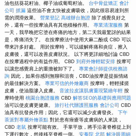
油包括葵花籽油、椰子油或葡萄籽油。
台中骨盆矯正
會計
公司
抓漏
這些油不會太快被皮膚吸收，因此很容易達到所
需的潤滑效果。
營業登記
高雄辦台胞證
除了感覺良好之
外，還有一些按摩油具有其他積極作用。
專業清潔服務
第
一天，我早晚把它塗在疼痛的地方，第二天我最驚訝的結果
是，疼痛消失了。 在按摩療法中使用大麻二酚或 CBD 可以
帶來許多好處。 用於按摩時，可以緩解疼痛和炎症，擦入
皮膚後，還可以改善皮膚狀況。 以下將更詳細地討論 CBD
在按摩過程中的有益作用。 CBD
到府外燴輕鬆安排
按摩可
以讓您感覺肩上的重擔被卸下了。
專業會計師提供稅務諮
詢
因此，如果你感到無聊和沮喪，CBD油按摩是提振情緒
的最佳解決方案。
專業可信的外燴廠商
按摩時，輕輕揉搓
皮膚，使油脂滲入皮膚。
音波拉皮讓肌膚重現緊緻年輕
按
摩時使用
桃園台胞證服務
CBD
解答SEO的基礎與應用問題
油可以使皮膚更健康。
旅行社代辦護照服務
會計公司
CBD
油具有抗發炎作用；因此，它還可以減少皮膚發炎。
下午
茶派對專屬外燴茶點
對於患有痤瘡等皮膚病的人來說，
CBD
老鼠
按摩可能有效。 手掌平放，將手沿著脊椎從上到
下運行數次，然後移至脊椎一側。
安養院 北部
解決眼周細