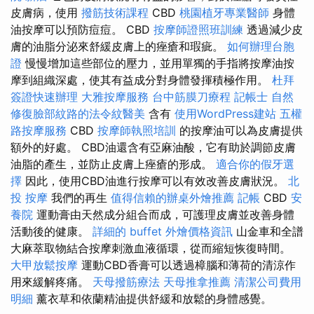
皮膚病，使用
撥筋技術課程
CBD
桃園植牙專業醫師
身體
油按摩可以預防痘痘。 CBD
按摩師證照班訓練
透過減少皮
膚的油脂分泌來舒緩皮膚上的痤瘡和瑕疵。
如何辦理台胞
證
慢慢增加這些部位的壓力，並用單獨的手指將按摩油按
摩到組織深處，使其有益成分對身體發揮積極作用。
杜拜
簽證快速辦理
大雅按摩服務
台中筋膜刀療程
記帳士
自然
修復臉部紋路的法令紋醫美
含有
使用WordPress建站
五權
路按摩服務
CBD
按摩師執照培訓
的按摩油可以為皮膚提供
額外的好處。 CBD油還含有亞麻油酸，它有助於調節皮膚
油脂的產生，並防止皮膚上痤瘡的形成。
適合你的假牙選
擇
因此，使用CBD油進行按摩可以有效改善皮膚狀況。
北
投 按摩
我們的再生
值得信賴的辦桌外燴推薦
記帳
CBD
安
養院
運動膏由天然成分組合而成，可護理皮膚並改善身體
活動後的健康。
詳細的 buffet 外燴價格資訊
山金車和全譜
大麻萃取物結合按摩刺激血液循環，從而縮短恢復時間。
大甲放鬆按摩
運動CBD香膏可以透過樟腦和薄荷的清涼作
用來緩解疼痛。
天母撥筋療法
天母推拿推薦
清潔公司費用
明細
薰衣草和依蘭精油提供舒緩和放鬆的身體感覺。