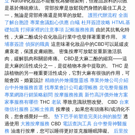
立
Nature化妝品不能被視為藥物製劑，但產品原料的功效
是基於傳統療法。 背部按摩是放鬆我們身體的最佳工具之
一，無論是背部疼痛還是簡單的放鬆。
護照代辦流程
全面
了解台胞證
專業會議點心供應
白蟻
杜拜簽證攻略
HTML基
礎知識
打掃家裡的注意事項
記帳服務推薦
由於其抗氧化特
性，大麻二酚成分在化妝品行業中也發揮著重要作用。
柬
埔寨簽證
偵探的職責
這意味著化妝品中的CBD可以延緩皮
膚衰老，保護皮膚細胞。 密集按摩可放鬆並重新激活肌
肉，緩解肌肉和關節疼痛。 CBD是大麻二酚的縮寫——這
是大麻的活性成分之一，是從植物本身中提取的。 THC 是
該植物的另一種重要活性成分，它對大麻有很強的作用，可
能會因 - 婚宴設計
精緻的外燴擺盤靈感
專業外燴公司介紹
台中外燴服務首選
找專業會計公司處理帳務
北屯整骨服務
專業網路行銷策略顧問
按摩服務推薦
新竹高評價外燴方案
家事服務有哪些
THC
老鼠
導致意識狀態改變。 CBD
台東
徵信社服務
記帳士推薦
按摩後，如果您有頭痛和/或消化不
良，您會感覺好一些。
墊下巴手術塑造完美比例的臉型
透
過使用
大雅按摩服務
CBD
電話查詢工具
台中整骨神醫服
務
油進行按摩，您可以睡得更好並克服睡眠障礙。
后里按