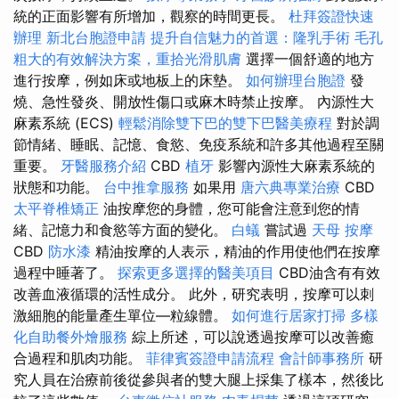
統的正面影響有所增加，觀察的時間更長。
杜拜簽證快速
辦理
新北台胞證申請
提升自信魅力的首選：隆乳手術
毛孔
粗大的有效解決方案，重拾光滑肌膚
選擇一個舒適的地方
進行按摩，例如床或地板上的床墊。
如何辦理台胞證
發
燒、急性發炎、開放性傷口或麻木時禁止按摩。 內源性大
麻素系統 (ECS)
輕鬆消除雙下巴的雙下巴醫美療程
對於調
節情緒、睡眠、記憶、食慾、免疫系統和許多其他過程至關
重要。
牙醫服務介紹
CBD
植牙
影響內源性大麻素系統的
狀態和功能。
台中推拿服務
如果用
唐六典專業治療
CBD
太平脊椎矯正
油按摩您的身體，您可能會注意到您的情
緒、記憶力和食慾等方面的變化。
白蟻
嘗試過
天母 按摩
CBD
防水漆
精油按摩的人表示，精油的作用使他們在按摩
過程中睡著了。
探索更多選擇的醫美項目
CBD油含有有效
改善血液循環的活性成分。 此外，研究表明，按摩可以刺
激細胞的能量產生單位—粒線體。
如何進行居家打掃
多樣
化自助餐外燴服務
綜上所述，可以說透過按摩可以改善癒
合過程和肌肉功能。
菲律賓簽證申請流程
會計師事務所
研
究人員在治療前後從參與者的雙大腿上採集了樣本，然後比