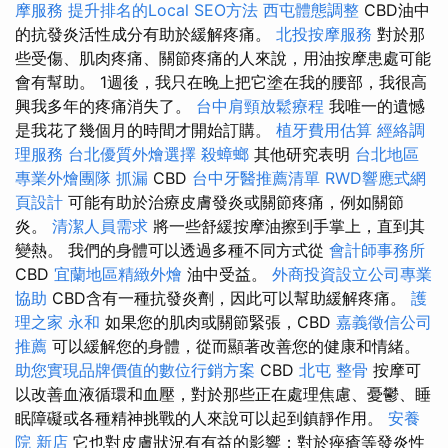
摩服務
提升排名的Local SEO方法
西屯體態調整
CBD油中
的抗發炎活性成分有助於緩解疼痛。
北投按摩服務
對於那
些受傷、肌肉疼痛、關節疼痛的人來說，用油按摩患處可能
會有幫助。 1週後，我只在晚上把它塗在我的腰部，我很高
興我多年的疼痛消失了。
台中肩頸放鬆療程
我唯一的遺憾
是我花了幾個月的時間才開始訂購。
植牙費用估算
經絡調
理服務
台北優質外燴選擇
殺蟑螂
其他研究表明
台北地區
專業外燴團隊
抓漏
CBD
台中牙醫推薦清單
RWD響應式網
頁設計
可能有助於治療皮膚發炎或關節疼痛，例如關節
炎。
清潔人員需求
將一些舒緩按摩油擦到手掌上，直到其
變熱。 我們的身體可以透過多種不同方式從
會計師事務所
CBD
宜蘭地區精緻外燴
油中受益。
外商投資設立公司專業
協助
CBD含有一種抗發炎劑，因此可以幫助緩解疼痛。
護
理之家 永和
如果您的肌肉或關節緊張，CBD
嘉義徵信公司
推薦
可以緩解您的身體，從而顯著改善您的健康和情緒。
助您實現品牌價值的數位行銷方案
CBD
北屯 整骨
按摩可
以改善血液循環和血壓，對於那些正在處理焦慮、憂鬱、睡
眠障礙或各種精神挑戰的人來說可以起到鎮靜作用。
安養
院 新店
它也對皮膚狀況有有益的影響；對於痤瘡等發炎性