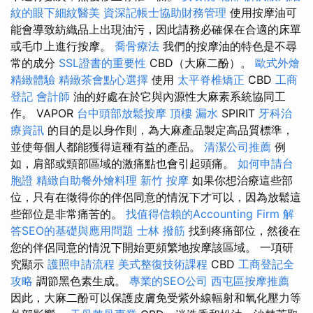
紋的眼下細紋醫美
資深記帳士協助財務管理
使用按摩油可
能會導致紡織品上出現油污，因此請務必確保在合適的床單
或毛巾上進行按摩。
喬骨療法
我們的按摩油的特色是不尋
常的成分
SSL證書的重要性
CBD（大麻二酚）。
歐式外燴
精緻體驗
精緻茶會點心選擇
使用
太平脊椎矯正
CBD
工商
登記
會計師
油的好處在於它與內源性大麻素系統協同工
作。 VAPOR
台中頭部放鬆按摩
頂樓 漏水
SPIRIT
牙科治
療資訊
的目的是以身作則，為大麻產品製定高品質標準，
並使每個人都能獲得這種有益的產品。
清潔公司推薦
例
如，肩部或頸部區域的激痛點也會引起頭痛。
如何申請台
胞證
精緻自助餐外燴料理
新竹 按摩
如果你想治療這些部
位，只有在徵得你的伴侶同意的情況下才可以，因為放鬆這
些部位是非常痛苦的。
找值得信賴的Accounting Firm
解
答SEO的基礎與應用問題
士林 撥筋
找到疼痛部位，然後在
您的伴侶同意的情況下開始更頻繁地按摩該區域。 一項研
究顯示
護照申請流程
美式整復技術課程
CBD
工商登記全
攻略
調節黑色素生成。
專業的SEO公司
西屯區按摩推薦
因此，大麻二酚可以保護皮膚免受紫外線輻射和氧化壓力等