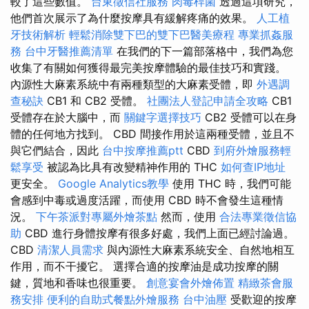
較了這些數值。
台東徵信社服務
肉毒桿菌
透過這項研究，
他們首次展示了為什麼按摩具有緩解疼痛的效果。
人工植
牙技術解析
輕鬆消除雙下巴的雙下巴醫美療程
專業抓姦服
務
台中牙醫推薦清單
在我們的下一篇部落格中，我們為您
收集了有關如何獲得最完美按摩體驗的最佳技巧和實踐。
內源性大麻素系統中有兩種類型的大麻素受體，即
外遇調
查秘訣
CB1 和 CB2 受體。
社團法人登記申請全攻略
CB1
受體存在於大腦中，而
關鍵字選擇技巧
CB2 受體可以在身
體的任何地方找到。 CBD 間接作用於這兩種受體，並且不
與它們結合，因此
台中按摩推薦ptt
CBD
到府外燴服務輕
鬆享受
被認為比具有改變精神作用的 THC
如何查IP地址
更安全。
Google Analytics教學
使用 THC 時，我們可能
會感到中毒或過度活躍，而使用 CBD 時不會發生這種情
況。
下午茶派對專屬外燴茶點
然而，使用
合法專業徵信協
助
CBD 進行身體按摩有很多好處，我們上面已經討論過。
CBD
清潔人員需求
與內源性大麻素系統安全、自然地相互
作用，而不干擾它。 選擇合適的按摩油是成功按摩的關
鍵，質地和香味也很重要。
創意宴會外燴佈置
精緻茶會服
務安排
便利的自助式餐點外燴服務
台中油壓
受歡迎的按摩