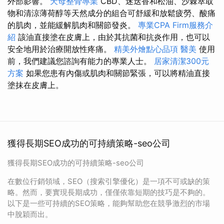
外部影響。
天母整骨專業
CBD、迷迭香和松油、沙棘萃取
物和清涼薄荷醇等天然成分的組合可舒緩和放鬆疲勞、酸痛
的肌肉，並能緩解肌肉和關節發炎。
專業CPA Firm服務介
紹
該油直接塗在皮膚上，由於其抗菌和抗炎作用，也可以
安全地用於治療開放性疼痛。
精美外燴點心品項
醫美
使用
前，我們建議您諮詢有能力的專業人士。
居家清潔300元
方案
如果您患有內傷或肌肉和關節緊張，可以將精油直接
塗抹在皮膚上。
獲得長期SEO成功的可持續策略-seo公司
獲得長期SEO成功的可持續策略-seo公司
在數位行銷領域，SEO（搜索引擎優化）是一項不可或缺的策
略。然而，要實現長期成功，僅僅依靠短期的技巧是不夠的。
以下是一些可持續的SEO策略，能夠幫助您在競爭激烈的市場
中脫穎而出。