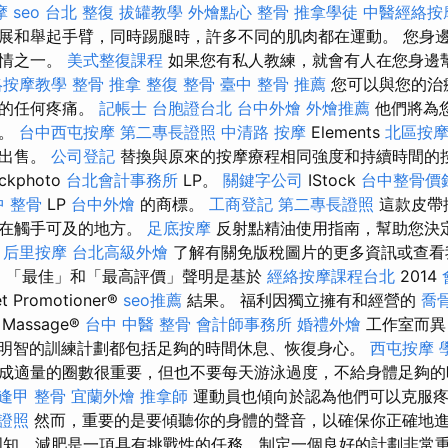
摩
seo
台北 整復
拔罐教學
外燴點心
整骨
推拿學徒
中醫經絡按
展和舉起手臂，同時踢腿時，許多不同的肌肉都在運動。 您身
事情之一。
美式整復課程
如果您有私人教練，就會有人在您身邊
絡按摩教學
整骨 推拿
整復 整骨
臺中 整骨 推薦
您可以與您的治
到的任何疼痛。
記帳士
台胞證台北
台中外燴
外燴推薦
他們將為
油。
台中西屯按摩
第二專長證照
中清路 按摩
Elements
北區按
或出售。
公司登記
替換與原來的按摩療程相同強度和持續時間的按
ockphoto
台北會計事務所
LP。
關鍵字公司
IStock
台中整骨價
中 整骨
LP
台中外燴
的商標。
工商登記
第二專長證照
這款皮帶
放在觸手可及的地方。
足底按摩
反射點精油使用指南，幫助您決
。
后里按摩
台北高級外燴
了解有關免版稅圖片的更多資訊或查看
o
「最佳」和「最高評價」聲明是基於
經絡按摩課程台北
2014
t Promotioner®
seo推薦
結果。 福利因獨立擁有和經營的
喬
Massage®
台中 中醫 整骨
會計師事務所
婚禮外燴
工作室而異
明智的訓練計劃都包括足夠的時間休息、恢復身心。
西屯按摩
成適量的圈數很重要，但也不要每天游泳過度，不給身體足夠的
逢甲 整骨
宜蘭外燴
推拿師
運動員也傾向於認為他們可以克服
 證照
然而，重要的是要傾聽你的身體的聲音，以確保你正確地
周知，減肥是一項具有挑戰性的任務，制定一個良好的計劃非常重