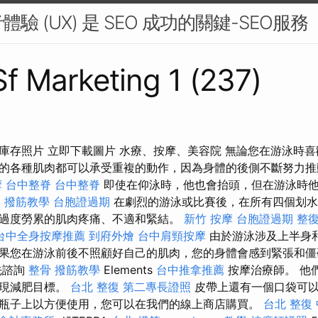
驗 (UX) 是 SEO 成功的關鍵-SEO服務
 Sf Marketing 1 (237)
庫存照片 立即下載圖片 水療、按摩、美容院 無論您在游泳時
的各種肌肉都可以承受重複的動作，因為身體的後側不斷努力
摩
台中整脊
台中整脊
即使在仰泳時，他也會抬頭，但在游泳時
o
撥筋教學
台胞證過期
在劇烈的游泳或比賽後，在所有四個划水
過度勞累的肌肉疼痛、不適和緊結。
新竹 按摩
台胞證過期
整
台中全身按摩推薦
到府外燴
台中肩頸按摩
由於游泳涉及上半身
果您在游泳前後不照顧好自己的肌肉，您的身體會感到緊張和僵
先諮詢
整骨
撥筋教學
Elements
台中推拿推薦
按摩治療師。 他
實現減肥目標。
台北 整復
第二專長證照
皮帶上還有一個口袋可以
瓶子上以方便使用，您可以在我們的線上商店購買。
台北 整復