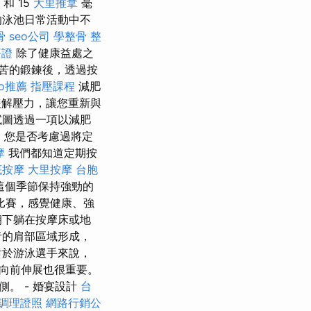
 和 15
大里推拿
毫
的泳池日常活動中不
骨
seo公司
學整骨
整
簽證
除了健康益處之
苦的鍛鍊後，透過按
eo推薦
指壓課程
減肥
解壓力，讓您重新與
試圖透過一項以減肥
，您是否考慮過將定
摩
我們都知道定期按
底按摩
大里按摩
台胞
這個季節保持強勁的
比賽，感覺健康、強
朝下躺在按摩床或地
者的肩部區域形成，
對於游泳選手來說，
向前伸展也很重要。
。 - 婚宴設計
台
調理證照
網路行銷公