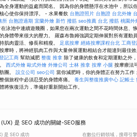
為全身運動的益處而聞名。 因為你的身體懸浮在水池中，所以
核心使你保持漂浮。 - 水果餐飲
台胞證照片
台胞證
台北外燴
務所
台胞證過期
宜蘭外燴
新竹 撥筋
seo推薦
台北 撥筋
桃園外
在泳池中連續遊幾圈，如果您在兩次運動之間不花時間休息、
的身體帶來很大的壓力。 羅森布魯姆強調定期伸展對所有運動
保持肌肉靈活、修長和精瘦。
足底按摩
經絡按摩課程台北
工商登
按摩時，將神經肌肉工作與大量伸展運動相結合才能達到最佳
登記工商
幫助減肥
整復 推拿
除了健康的飲食和定期運動之外，
標。
西式外燴
歐式外燴
外燴公司
士林 推拿
按摩 小腿
按摩療法
脂肪團。
設立公司
seo公司
當你減肥時，你的身體正在努力工作
整個旅程中必須忍受的身體疼痛。
養生與整復推廣中心
記帳士
體將恢復活力，準備好重新開始工作。
UX) 是 SEO 成功的關鍵-SEO服務
 是 SEO 成功
在數位行銷領域，搜尋引擎