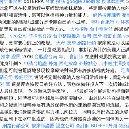
會計事務所
dōTERRA
台北 撥筋
google seo教學
按摩師證照
5
此您可以在按摩過程中更輕鬆地塗抹精油。 將定期按摩納入您
運動和靈活性，還可以恢復精神力量和能力。
經絡按摩課程
整
功減肥的關鍵組成部分是獎勵自己的小成就。
辦理台胞證
杜拜
是獎勵自己實現目標的一種方式。
大雅按摩
台中喬骨盆
經過艱
心靈。
seo公司
菲律賓簽證
台中整復推薦
台灣 按摩
撥筋創業
s
改變，更需要心態上的改變。
天母 按摩
網路行銷
按摩療法可以緩
放任何消極情緒。 一月是減肥意識月，數以百萬計的美國人正
始
推拿 證照
2016
台胞證台南
年。
會計師
在應對減肥挑戰之前
的健身計劃？
申請台胞證
外燴
西屯按摩
外燴點心
台中輕井澤按
但您可能會驚訝地發現按摩療法對減肥有許多積極的好處。
足
銷公司
撥筋證照
透過將定期按摩納入您的日常鍛鍊中，讓您在
摩推薦
這是度過恢復日的好方法，讓您準備好投入下一次鍛鍊或
人最佳表現。 對於游泳選手來說，一些最好的伸展運動包括面
過頭頂，同時盡可能地觸及手指和腳趾尖。 由於結往往在游泳
和之後進行旋轉伸展有助於保持他們的運動範圍寬鬆和流暢。 
區域以抵消身體背部的壓力和肌肉拉力，同時以肩部為主的泳姿
是面朝下在水中度過的，因為他們將身體從泳池的一側伸向另一側
燴
網路行銷公司
按摩師證照
設立公司
會計師
BUFFET外燴
經絡