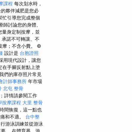
摩課程
每次划水時，
邊的夥伴減肥是您必
幫忙引導您完成整個
療師討論您的身體、
您量身定制按摩，並
摩
承諾不可轉讓、不
摩；不含小費。 ©
錢
設計是
台胞證照
採用現代設計，讓您
定在手腳反射點上塗
我們的庫存照片常見
會計師事務所
年市場
骨
北屯 整骨
；詳情請參閱工作
學按摩課程
大里 整骨
時間恢復，這一點也
疼痛和不適。
台中整
進行游泳訓練並從游泳
要。 在體育界，游