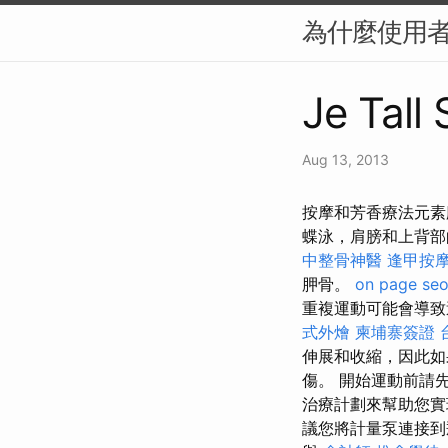
為什麼使用者體
Je Tall
Aug 13, 2013
按摩和芳香療法元素
蝶泳，肩膀和上背部
中整骨神醫
逢甲按
胛骨。
on page se
重複運動可能會導致
式外燴
柬埔寨簽證
伸展和收縮，因此如
傷。 開始運動前請
治療計劃來幫助您
議您將計量泵連接到