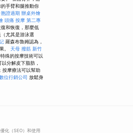
你的手臂和腿推動你
台胞證過期
辦桌外燴
燴
頭痛 按摩
第二專
恢復和恢復，那麼低
員（尤其是游泳選
記
羅森布魯姆認為，
效果。
天母 撥筋
新竹
特殊的按摩技術可以
可以分解皮下脂肪，
；按摩療法可以幫助
數位行銷公司
放鬆身
優化（SEO）和使用