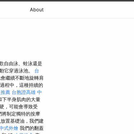
About
喜歡自由泳、蛙泳還是
推動它穿過泳池。
台
他會繼續不斷地旋轉肩
過程中，這種持續的
復推薦
台胞證高雄
中
和下半身肌肉的大量
硬，可能會導致受
們將制定獨特的按摩
放置基礎油，我們建
中式外燴
我們的翻蓋