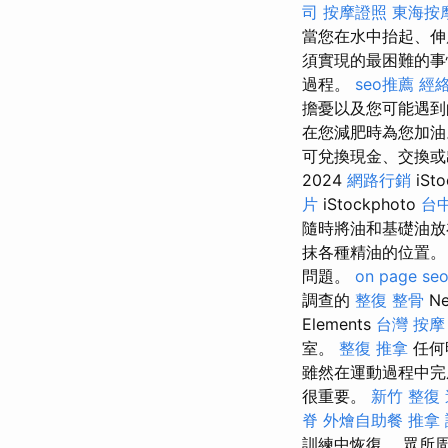
司
按摩證照
東海按
當您在水中抬起、伸
須實現的最困難的
過程。
seo推薦
經
擔憂以及您可能遇
在您減肥時為您加
可兌換現金、交換
2024
網路行銷
iSt
片
iStockphoto
台
隨時將油和基礎油
抹各種精油的位置
問題。
on page se
調查的
整復 整骨
Ne
Elements
台灣 按摩
室。
整復 推拿
任何
雖然在運動過程中完
很重要。
新竹 整復
脊
外燴自助餐
推拿
訓練中恢復。 眾所