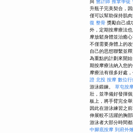
與
會計師
推拿學徒
升瓶子完美契合，因
僅可以幫助保持肌肉
復 整骨
獎勵自己成
外，定期按摩療法也
摩放鬆身體並治癒
不僅需要身體上的
自己的思想聯繫並釋
為重點的計劃來開
期按摩療法納入您
摩療法有很多好處，
證
北投 按摩
數位行
游泳鍛鍊。
草屯按
壯，並準備好發揮個
板上，將手臂完全舉
因此在游泳練習之前
伸展較不活躍的胸部
游泳者大部分時間都
中腳底按摩
到府外