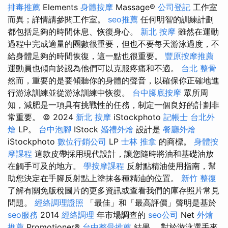
排毒推薦
Elements
身體按摩
Massage®
公司登記
工作室
而異；詳情請參閱工作室。
seo推薦
任何明智的訓練計劃
都包括足夠的時間休息、恢復身心。
新北 按摩
雖然在運動
過程中完成適量的圈數很重要，但也不要每天游泳過度，不
給身體足夠的時間恢復，這一點也很重要。
豐原按摩推薦
運動員也傾向於認為他們可以克服疼痛和不適。
台北 整骨
然而，重要的是要傾聽你的身體的聲音，以確保你正確地進
行游泳訓練並從游泳訓練中恢復。
台中腳底按摩
眾所周
知，減肥是一項具有挑戰性的任務，制定一個良好的計劃非
常重要。 © 2024
新北 按摩
iStockphoto
記帳士
台北外
燴
LP。
台中泡腳
IStock
婚禮外燴
設計是
餐廳外燴
iStockphoto
數位行銷公司
LP
士林 推拿
的商標。
身體按
摩課程
這款皮帶採用現代設計，讓您隨時將油和基礎油放
在觸手可及的地方。
學按摩課程
反射點精油使用指南，幫
助您決定在手腳反射點上塗抹各種精油的位置。
新竹 整復
了解有關免版稅圖片的更多資訊或查看我們的庫存照片常見
問題。
經絡調理證照
「最佳」和「最高評價」聲明是基於
seo服務
2014
經絡調理
年市場調查的
seo公司
Net
外燴
推薦
Promotioner®
台中整骨推薦
結果。 對於游泳選手來