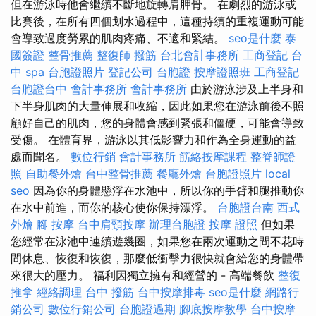
但在游泳時他會繼續不斷地旋轉肩胛骨。 在劇烈的游泳或
比賽後，在所有四個划水過程中，這種持續的重複運動可能
會導致過度勞累的肌肉疼痛、不適和緊結。
seo是什麼
泰
國簽證
整骨推薦
整復師
撥筋
台北會計事務所
工商登記
台
中 spa
台胞證照片
登記公司
台胞證
按摩證照班
工商登記
台胞證台中
會計事務所
會計事務所
由於游泳涉及上半身和
下半身肌肉的大量伸展和收縮，因此如果您在游泳前後不照
顧好自己的肌肉，您的身體會感到緊張和僵硬，可能會導致
受傷。 在體育界，游泳以其低影響力和作為全身運動的益
處而聞名。
數位行銷
會計事務所
筋絡按摩課程
整脊師證
照
自助餐外燴
台中整骨推薦
餐廳外燴
台胞證照片
local
seo
因為你的身體懸浮在水池中，所以你的手臂和腿推動你
在水中前進，而你的核心使你保持漂浮。
台胞證台南
西式
外燴
腳 按摩
台中肩頸按摩
辦理台胞證
按摩 證照
但如果
您經常在泳池中連續遊幾圈，如果您在兩次運動之間不花時
間休息、恢復和恢復，那麼低衝擊力很快就會給您的身體帶
來很大的壓力。 福利因獨立擁有和經營的 - 高端餐飲
整復
推拿
經絡調理
台中 撥筋
台中按摩排毒
seo是什麼
網路行
銷公司
數位行銷公司
台胞證過期
腳底按摩教學
台中按摩