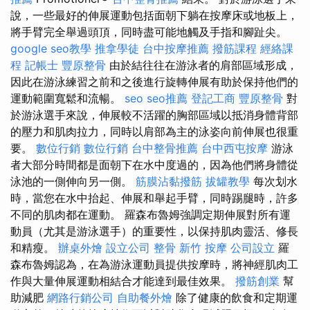
說，一些最好的伸展運動包括面朝下躺在按摩床或地板上，
將手臂完全舉過頭頂，同時盡可能地觸及手指和腳趾尖。
google seo教學
推拿學徒
台中按摩推薦
撥筋課程
經絡課
程
記帳士
豐原整骨
由於結往往在游泳者的肩部區域形成，
因此在游泳練習之前和之後進行旋轉伸展有助於保持他們的
運動範圍寬鬆和流暢。
seo
seo推薦
登記工商
豐原整骨
對
於游泳選手來說，伸展較不活躍的胸部區域以抵消身體背部
的壓力和肌肉拉力，同時以肩部為主的泳姿向前伸展也很重
要。
數位行銷
數位行銷
台中整骨推薦
台中西屯按摩
游泳
者大部分時間都是面朝下在水中度過的，因為他們將身體從
泳池的一側伸向另一側。
筋膜沾黏撥筋
拔罐教學
每次划水
時，當您在水中抬起、伸展和舉起手臂，同時踢腿時，許多
不同的肌肉都在運動。 羅森布魯姆強調定期伸展對所有運
動員（尤其是游泳選手）的重要性，以保持肌肉靈活、修長
和精瘦。
辦桌外燴
設立公司
整骨
新竹 按摩
公司設立
羅
森布魯姆認為，在為游泳運動員提供按摩時，將神經肌肉工
作與大量伸展運動相結合才能達到最佳效果。
撥筋創業
幫
助減肥
網路行銷公司
自助餐外燴
除了健康的飲食和定期運