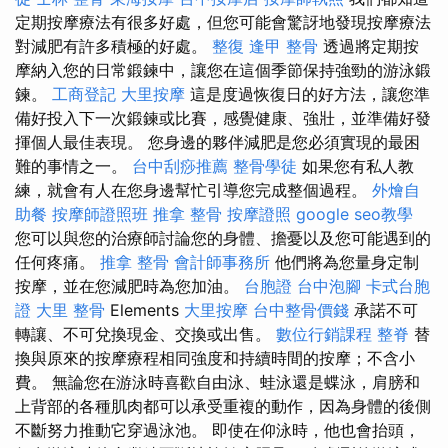
定期按摩療法有很多好處，但您可能會驚訝地發現按摩療法
對減肥有許多積極的好處。
整復
逢甲 整骨
透過將定期按
摩納入您的日常鍛鍊中，讓您在這個季節保持強勁的游泳鍛
鍊。
工商登記
大里按摩
這是度過恢復日的好方法，讓您準
備好投入下一次鍛鍊或比賽，感覺健康、強壯，並準備好發
揮個人最佳表現。 您身邊的夥伴減肥是您必須實現的最困
難的事情之一。
台中刮痧推薦
整骨學徒
如果您有私人教
練，就會有人在您身邊幫忙引導您完成整個過程。
外燴自
助餐
按摩師證照班
推拿 整骨
按摩證照
google seo教學
您可以與您的治療師討論您的身體、擔憂以及您可能遇到的
任何疼痛。
推拿 整骨
會計師事務所
他們將為您量身定制
按摩，並在您減肥時為您加油。
台胞證
台中泡腳
卡式台胞
證
大里 整骨
Elements
大里按摩
台中整骨價錢
承諾不可
轉讓、不可兌換現金、交換或出售。
數位行銷課程
整脊
替
換與原來的按摩療程相同強度和持續時間的按摩；不含小
費。 無論您在游泳時喜歡自由泳、蛙泳還是蝶泳，肩膀和
上背部的各種肌肉都可以承受重複的動作，因為身體的後側
不斷努力推動它穿過泳池。 即使在仰泳時，他也會抬頭，