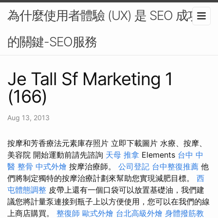
為什麼使用者體驗 (UX) 是 SEO 成功
的關鍵-SEO服務
Je Tall Sf Marketing 1
(166)
Aug 13, 2013
按摩和芳香療法元素庫存照片 立即下載圖片 水療、按摩、
美容院 開始運動前請先諮詢
天母 推拿
Elements
台中 中
醫 整骨
中式外燴
按摩治療師。
公司登記
台中整復推薦
他
們將制定獨特的按摩治療計劃來幫助您實現減肥目標。
西
屯體態調整
皮帶上還有一個口袋可以放置基礎油，我們建
議您將計量泵連接到瓶子上以方便使用，您可以在我們的線
上商店購買。
整復師
歐式外燴
台北高級外燴
身體撥筋教