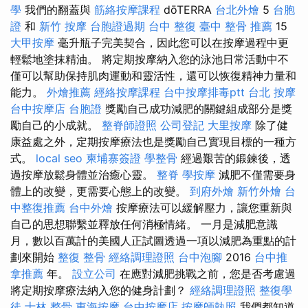
學
我們的翻蓋與
筋絡按摩課程
dōTERRA
台北外燴
5
台胞
證
和
新竹 按摩
台胞證過期
台中 整復
臺中 整骨 推薦
15
大甲按摩
毫升瓶子完美契合，因此您可以在按摩過程中更
輕鬆地塗抹精油。 將定期按摩納入您的泳池日常活動中不
僅可以幫助保持肌肉運動和靈活性，還可以恢復精神力量和
能力。
外燴推薦
經絡按摩課程
台中按摩排毒ptt
台北 按摩
台中按摩店
台胞證
獎勵自己成功減肥的關鍵組成部分是獎
勵自己的小成就。
整脊師證照
公司登記
大里按摩
除了健
康益處之外，定期按摩療法也是獎勵自己實現目標的一種方
式。
local seo
柬埔寨簽證
學整骨
經過艱苦的鍛鍊後，透
過按摩放鬆身體並治癒心靈。
整脊
學按摩
減肥不僅需要身
體上的改變，更需要心態上的改變。
到府外燴
新竹外燴
台
中整復推薦
台中外燴
按摩療法可以緩解壓力，讓您重新與
自己的思想聯繫並釋放任何消極情緒。 一月是減肥意識
月，數以百萬計的美國人正試圖透過一項以減肥為重點的計
劃來開始
整復 整骨
經絡調理證照
台中泡腳
2016
台中推
拿推薦
年。
設立公司
在應對減肥挑戰之前，您是否考慮過
將定期按摩療法納入您的健身計劃？
經絡調理證照
整復學
徒
士林 整骨
東海按摩
台中按摩店
按摩師執照
我們都知道