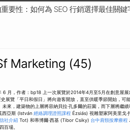
重要性：如何為 SEO 行銷選擇最佳關鍵
 Sf Marketing (45)
2 年 6 月，作者：bp18 上一次展覽於2014年4月至5月在創意
歷史展覽「平日和假日」將向遊客開放，直至供暖季節開始，可能持續
 未來，建築物的上層將容納貝拉·孔多爾的莊園，而下層將繼續
亞斯 (István
經絡調理證照課程
Ézsiás) 視雕塑家阿美里戈
信社介紹
Tot) 和蒂博爾·西基 (Tibor Csiky)
台中肩頸按摩療程
四百場。