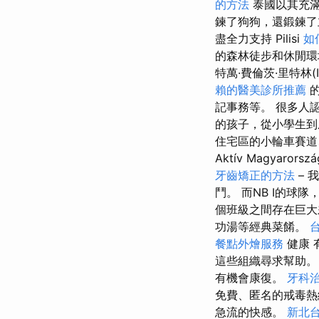
的方法
泰國以其充滿
鍊了狗狗，還鍛鍊了
盡全力支持 Pilisi
如
的森林徒步和休閒環境，
特萬·費倫茨·里特林(Ist
賴的醫美診所推薦
的
記事務等。 很多人
的孩子，從小學生到
住宅區的小輪車賽道
Aktív Magy
牙齒矯正的方法
– 
鬥。 而NB I的
個班級之間存在巨大
功湯等經典菜餚。
餐點外燴服務
健康 
這些組織尋求幫助
有機會康復。
牙科
免費、匿名的戒毒熱
急流的快感。
新北