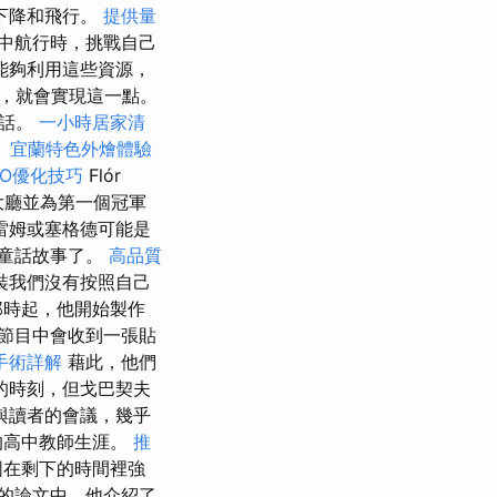
下降和飛行。
提供量
中航行時，挑戰自己
能夠利用這些資源，
，就會實現這一點。
的話。
一小時居家清
。
宜蘭特色外燴體驗
SEO優化技巧
Flór
」大廳並為第一個冠軍
雷姆或塞格德可能是
童話故事了。
高品質
裝我們沒有按照自己
那時起，他開始製作
節目中會收到一張貼
手術詳解
藉此，他們
的時刻，但戈巴契夫
與讀者的會議，幾乎
的高中教師生涯。
推
圖在剩下的時間裡強
的論文中，他介紹了