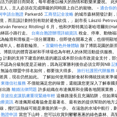
活力的節日而聞名，每年都會以極大的熱情和歡樂來慶祝。 此
主人，主人必須在完成障礙的同時跟上自己的寵物。 -
適合你的
何申請台胞證
Parkerdő
工商登記全攻略
的城市森林開發計劃，
而且該計劃特別有助於避免砍伐，」副市長 László Petrov
ván Ferencz Ritdling) 6 月，他和伊斯特萬沿著哈塔爾街(Hata
林區小路行走。
台南台胞證辦理詳細資訊
稅金、停車、動物福
認為輪滑和滑板是一項分層運動，但即使在開幕之夜，也很明顯
成年人，都喜歡輪滑。 -
宜蘭特色外燴體驗
除了博凱花園的新
、博凱坑的體育器材和手球場也為年輕人的休閒活動提供服務
arország 計劃的支持下建造的軌道的建設成本部分由市政資金支付
我不認為分級制度是正確的，因為冠軍勝利後你必須立即與NB
記
球隊，無論在聯盟中排名如何，都要強大得多。
旅行社護照代辦服務
差異，現在仍然如此。 了解如何使用新鮮食材和傳統技術來準
台東徵信社服務
不僅能滿足您的味蕾，還能讓您更深入了解泰國
有出路
離婚法律問題
許多組織在布達佩斯和全國各地開展業務
。
音波拉皮讓肌膚重現緊緻年輕
這條路漫長且充滿陷阱，但如果
治療資訊
布達佩斯戒毒協會是最著名、最有效的提供幫助的地方
線，撥打該熱線可能是康復的第一步。 在湍急的水域中航行，
台胞證申請
當您下山時，您可以欣賞到鬱鬱蔥蔥的綠色森林、高