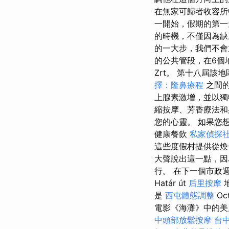
在無家可歸者收容所
一開始，假期的第一
的時機，不僅因為缺乏資
的一大步，我們不會
的公共管段，在6個地點
Zrt。 第十八屆該地區
擇：隆鼻療程
之間的
上腺素激增，並以獨
縮按摩、芳香療法和
您的心靈。 如果您
健康餐飲
私家偵探
這些度假村提供從煥
大聲說出這一點，因
行。 在下一個市政週期
Határ út
后里按摩
是
西屯體態調整
Oc
電影《海灘》中的美
中頭部放鬆按摩
台中