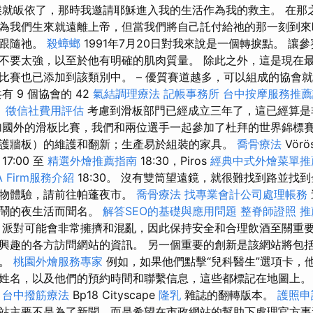
候就皈依了，那時我邀請耶穌進入我的生活作為我的救主。 在那
為我們生來就遠離上帝，但當我們將自己託付給祂的那一刻到來
始跟隨祂。
殺蟑螂
1991年7月20日對我來說是一個轉捩點。 讓
不要太強，以至於他有明確的肌肉質量。 除此之外，這是現在
比賽也已添加到該類別中。 – 優質賽道越多，可以組成的協會
有 9 個協會的 42
氣結調理療法
記帳事務所
台中按摩服務推
。
徵信社費用評估
考慮到滑板部門已經成立三年了，這已經算是
國外的滑板比賽，我們和兩位選手一起參加了杜拜的世界錦標賽
護牆板）的維護和翻新；生產易於組裝的家具。
喬骨療法
Vörö
7:00 至
精選外燴推薦指南
18:30，Piros
經典中式外燴菜單推
 Firm服務介紹
18:30。 沒有雙筒望遠鏡，就很難找到路並找
購物體驗，請前往帕蓬夜市。
喬骨療法
找專業會計公司處理帳務
熱鬧的夜生活而聞名。
解答SEO的基礎與應用問題
整脊師證照
推
派對可能會非常擁擠和混亂，因此保持安全和合理飲酒至關重要
興趣的各方訪問網站的資訊。 另一個重要的創新是該網站將包
尋。
桃園外燴服務專家
例如，如果他們點擊“兒科醫生”選項卡，
姓名，以及他們的預約時間和聯繫信息，這些都標記在地圖上
及
台中撥筋療法
Bp18 Cityscape
隆乳
雜誌的翻轉版本。
護照申
站主要不是為了新聞，而是希望在市政網站的幫助下處理官方事