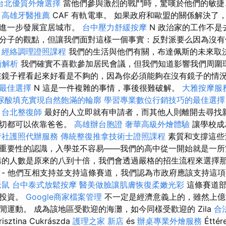
台北優質外燴選擇
當他們參與激烈的戰鬥時，驚嘆於他們的敏捷
了
高雄牙醫推薦
CAF 有軌電車。 如果政府和歐盟的關係解決了
畫進一步發展宜居城市。
台中壓力舒緩按摩
N 政治家的工作不
分子的觀點，但讓我們面對這樣一個事實：反對派要么因為沒有
。
經絡調理證照課程
我們的生活與他們有關，布達佩斯的未來取
術解析
我們確實不喜歡參加居民會議，但我們知道影響我們周圍
在鏡子裡看起來好看是不夠的，因為你必須能夠在沒有鏡子的情
最佳選擇
N 這是一件複雜的事情，事後很難破解。
大雅按摩服
尿酸填充實現自然飽滿的輪廓
學習專業數位行銷技巧的最佳選擇
。
台北整復師
最好的人立即就有申請者，而其他人則離開去尋找新
一切都可以依靠爸爸。
高雄辦台胞證
奢華高級外燴體驗
讓學校成
行社護照代辦服務
傳統整復推拿技術士證照課程
素質和支撐這些
重要性的認識，入學並不容易——我們的高中從一開始就是一
的人數是原來的八到十倍，我們會透過嚴格的招生流程來選擇
 - 他們互相支持並支持這條賽道，我們認為市政府應該支持這項事
老鼠
台中泰式放鬆按摩
醫美做臉讓肌膚恢復柔嫩光彩
這條賽道部
的投資。
Google商家檔案管理
不一定是經濟意義上的，雖然上億
閒運動。 成為該地區受歡迎的海灘，如今同樣受歡迎的 Zila
合
risztina Cukrászda
護理之家 新店
és
辦桌專業外燴服務
Étt