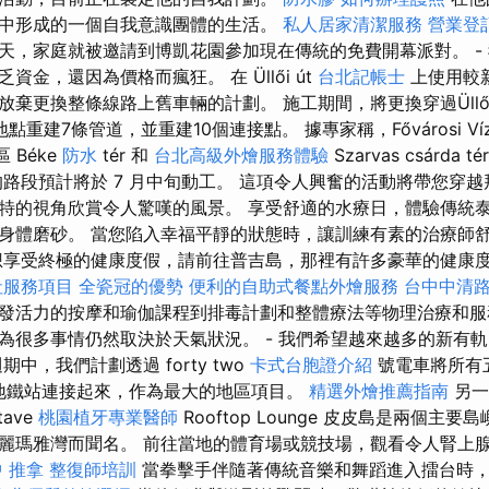
中形成的一個自我意識團體的生活。
私人居家清潔服務
營業登
天，家庭就被邀請到博凱花園參加現在傳統的免費開幕派對。 -
金，還因為價格而瘋狂。 在 Üllői út
台北記帳士
上使用較
放棄更換整條線路上舊車輛的計劃。 施工期間，將更換穿過Üllő
重建7條管道，並重建10個連接點。 據專家稱，Fővárosi Víz
 Béke
防水
tér 和
台北高級外燴服務體驗
Szarvas csárda té
路段預計將於 7​​ 月中旬動工。 這項令人興奮的活動將帶您穿
特的視角欣賞令人驚嘆的風景。 享受舒適的水療日，體驗傳統
身體磨砂。 當您陷入幸福平靜的狀態時，讓訓練有素的治療師
想享受終極的健康度假，請前往普吉島，那裡有許多豪華的健康度
社服務項目
全瓷冠的優勢
便利的自助式餐點外燴服務
台中中清
發活力的按摩和瑜伽課程到排毒計劃和整體療法等物理治療和服
為很多事情仍然取決於天氣狀況。 - 我們希望越來越多的新有
中，我們計劃透過 forty two
卡式台胞證介紹
號電車將所有
地鐵站連接起來，作為最大的地區項目。
精選外燴推薦指南
另一
tave
桃園植牙專業醫師
Rooftop Lounge 皮皮島是兩個主
麗瑪雅灣而聞名。 前往當地的體育場或競技場，觀看令人腎上
 推拿
整復師培訓
當拳擊手伴隨著傳統音樂和舞蹈進入擂台時