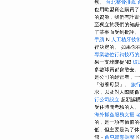
氛。
台北整骨推薦
也用歐盟資金購買
的資源，我們有計
至獨立於我們的知識
了某事而受到批評
手續
N
人工植牙技
裡決定的。 如果你
專業數位行銷技巧的
果一支球隊從NB
玻
多數球員都會散去
是公司的經營者，
「滋養母親」。
旅
求，以及對人際關係
行公司設立
超額認購
受住時間考驗的人。
海外抓姦服務支援
的，是一項有價值
低，但主要是為了休
館 -
西屯體態調整
K