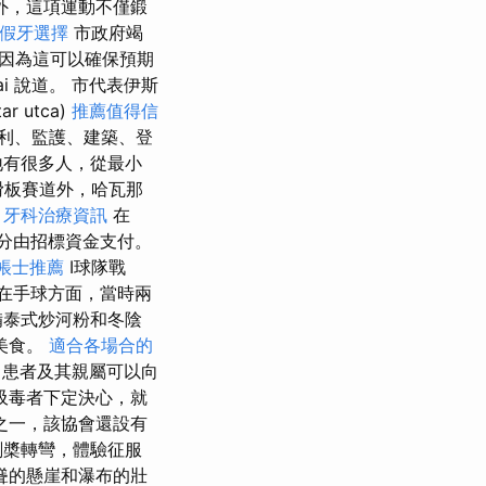
外，這項運動不僅鍛
假牙選擇
市政府竭
因為這可以確保預期
ai 說道。 市代表伊斯
r utca)
推薦值得信
利、監護、建築、登
地有很多人，從最小
滑板賽道外，哈瓦那
。
牙科治療資訊
在
，部分由招標資金支付。
帳士推薦
I球隊戰
在手球方面，當時兩
備泰式炒河粉和冬陰
美食。
適合各場合的
，患者及其親屬可以向
吸毒者下定決心，就
之一，該協會還設有
劃槳轉彎，體驗征服
聳的懸崖和瀑布的壯