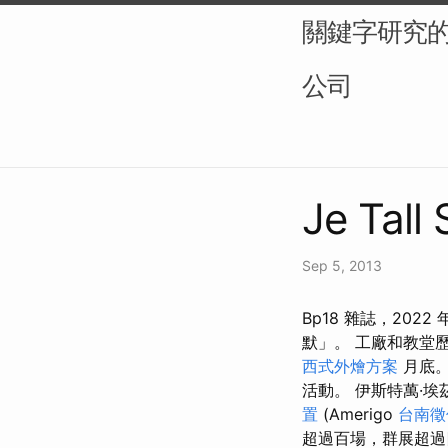
關鍵字研究的
公司
Je Tall
Sep 5, 2013
Bp18 雜誌，202
默」。 工廠和教堂
西式外燴方案
月底。
活動。 伊斯特萬·埃茲西
置
(Amerigo
台南徵
超過百場，群展超過