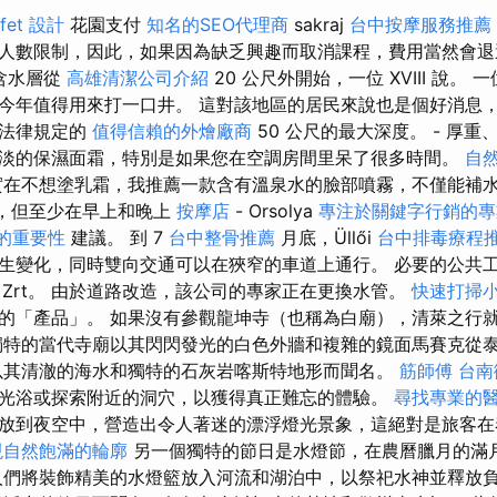
fet 設計
花園支付
知名的SEO代理商
sakraj
台中按摩服務推薦
人數限制，因此，如果因為缺乏興趣而取消課程，費用當然會退
圍，含水層從
高雄清潔公司介紹
20 公尺外開始，一位 XVIII 說。
今年值得用來打一口井。 這對該地區的居民來說也是個好消息
到法律規定的
值得信賴的外燴廠商
50 公尺的最大深度。 - 厚
淡的保濕面霜，特別是如果您在空調房間里呆了很多時間。
自
在不想塗乳霜，我推薦一款含有溫泉水的臉部噴霧，不僅能補
次，但至少在早上和晚上
按摩店
- Orsolya
專注於關鍵字行銷的專
書的重要性
建議。 到 7
台中整骨推薦
月底，Üllői
台中排毒療程
生變化，同時雙向交通可以在狹窄的車道上通行。 必要的公共
művek Zrt。 由於道路改造，該公司的專家正在更換水管。
快速打掃
的「產品」。 如果沒有參觀龍坤寺（也稱為白廟），清萊之行
特的當代寺廟以其閃閃發光的白色外牆和複雜的鏡面馬賽克從
以其清澈的海水和獨特的石灰岩喀斯特地形而聞名。
筋師傅
台南
光浴或探索附近的洞穴，以獲得真正難忘的體驗。
尋找專業的
放到夜空中，營造出令人著迷的漂浮燈光景象，這絕對是旅客在
現自然飽滿的輪廓
另一個獨特的節日是水燈節，在農曆臘月的滿
們將裝飾精美的水燈籃放入河流和湖泊中，以祭祀水神並釋放