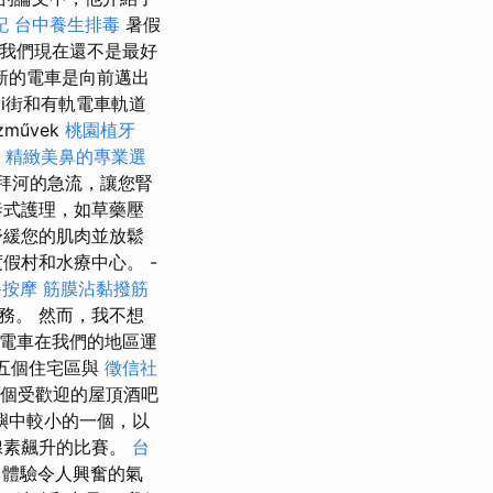
記
台中養生排毒
暑假
 我們現在還不是最好
新的電車是向前邁出
i街和有軌電車軌道
művek
桃園植牙
r
精緻美鼻的專業選
越拜河的急流，讓您腎
泰式護理，如草藥壓
舒緩您的肌肉並放鬆
假村和水療中心。 -
路按摩
筋膜沾黏撥筋
務。 然而，我不想
軌電車在我們的地區運
五個住宅區與
徵信社
個受歡迎的屋頂酒吧
要島嶼中較小的一個，以
腺素飆升的比賽。
台
，體驗令人興奮的氣