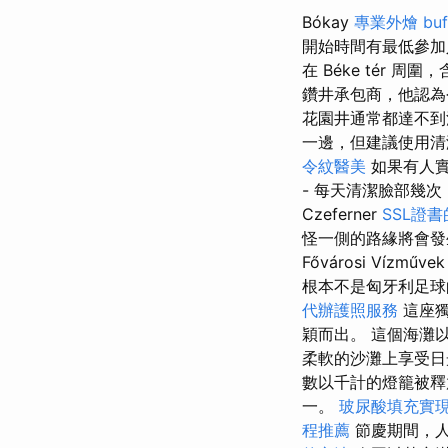
Bókay
專業外燴 buf
開始時間有最低參加
在 Béke tér 周
鑽井承包商，他認為
花園井通常都達不
一邊，但建議使用清
令紋醫美
如果有人實
- 每天清潔臉部幾
Czeferner
SSL證
怪一側的路緣將會發
Fővárosi Víz
根本不是匈牙利足球
代辦護照服務
這座獨
穎而出。 這個海灘
柔軟的沙灘上享受日
數以千計的燈籠被釋
一。
玻尿酸填充實
程推薦
節慶期間，人