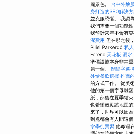
麗景色。
台中外燴
身打造的SEO解決方
並克服恐懼。 我認
我們需要一個功能性
我預計來年不會有突
潔費用
但在那之後，
Pilisi Parkerdő
私人
Ferenc
天花板 漏水
準備設施本身非常
第一個。
關鍵字選
外燴餐飲選擇
推薦
的方式工作。 從美
他的第一個字母雕
紙，然後在夏季結束
也希望鼓勵該地區
來了，世界可以因
到處都會有人問這個
拿學徒實習
他每週
調他在這個方向上的