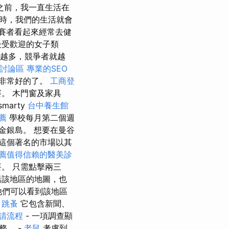
之前，我一直生活在
時，我們的生活就會
參賽者看起來經常去健
最受歡迎的女子類
就越多，競爭者就越
薦討論區
專業的SEO
非常好的了。
工商登
。 木門窗及家具
smarty
台中養生館
薦
學校每月第二個週
到金銀島。 想要在曼谷
這個著名的市場以其
薦值得信賴的醫美診
。 只需點擊兩三
括該地區的地圖，也
他們可以看到該地區
。
跳蚤
它包含新聞、
請流程
- 一項調查顯
務。 -
老鼠
考慮到