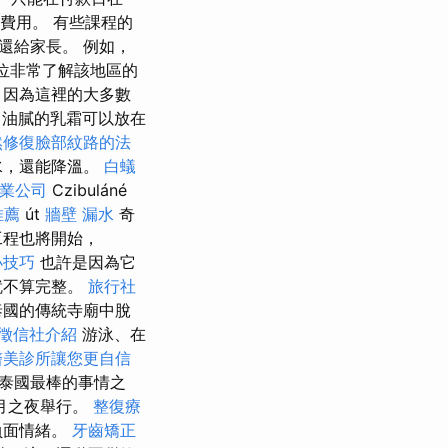
費用。 有些課程的
還給家長。 例如，
 一位非常了解該地區的
，因為這裡的大多數
重、油膩的乳霜可以放在
然修復臉部紋路的法
水，還能降溫。
白蟻
業公司
Czibuláné
推薦
út
牆壁 漏水
奇
工程也將開始，
小技巧
也許是因為它
就不算完整。
旅行社
泰國的傳統寺廟中脫
徵信社介紹
游泳、在
醫美診所讓您更自信
泰國最棒的事情之
月之夜舉行。
整復療
負面情緒。
牙齒矯正