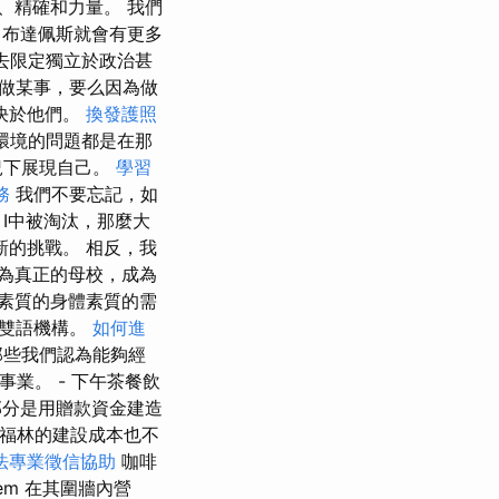
、精確和力量。 我們
，布達佩斯就會有更多
是去限定獨立於政治甚
做某事，要么因為做
決於他們。
換發護照
環境的問題都是在那
況下展現自己。
學習
務
我們不要忘記，如
I中被淘汰，那麼大
的挑戰。 相反，我
為真正的母校，成為
素質的身體素質的需
所雙語機構。
如何進
那些我們認為能夠經
業。 - 下午茶餐飲
分是用贈款資金建造
福林的建設成本也不
法專業徵信協助
咖啡
érem 在其圍牆內營