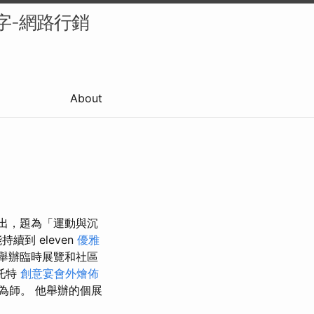
字-網路行銷
About
屋展出，題為「運動與沉
到 eleven
優雅
舉辦臨時展覽和社區
·托特
創意宴會外燴佈
為師。 他舉辦的個展