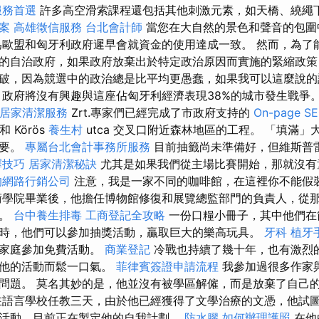
服務首選
許多高空滑索課程還包括其他刺激元素，如天橋、繞繩
案
高雄徵信服務
台北會計師
當您在大自然的景色和聲音的包圍
為歐盟和匈牙利政府遲早會就資金的使用達成一致。 然而，為了
的自治政府，如果政府放棄出於特定政治原因而實施的緊縮政策
破，因為競選中的政治總是比平均更愚蠢，如果我可以這麼說
政府將沒有興趣與這座佔匈牙利經濟表現38%的城市發生戰爭
居家清潔服務
Zrt.專家們已經完成了市政府支持的
On-page 
和 Körös
養生村
utca 交叉口附近森林地區的工程。 「填滿
重要。
專屬台北會計事務所服務
目前抽籤尚未準備好，但維斯普
擇技巧
居家清潔秘訣
尤其是如果我們從主場比賽開始，那就沒有
的網路行銷公司
注意，我是一家不同的咖啡館，在這裡你不能假
術學院畢業後，他擔任博物館修復和展覽總監部門的負責人，從
塑。
台中養生排毒
工商登記全攻略
一份口糧小冊子，其中他們在
時，他們可以參加抽獎活動，贏取巨大的樂高玩具。
牙科
植牙
的家庭參加免費活動。
商業登記
冷戰也持續了幾十年，也有激烈
為他的活動而鬆一口氣。
菲律賓簽證申請流程
我參加過很多作家
問題。 莫名其妙的是，他並沒有被學區解僱，而是放棄了自己
在語言學校任教三天，由於他已經獲得了文學治療的文憑，他試
活動，目前正在製定他的自我計劃。
防水膠
如何辦理護照
在他