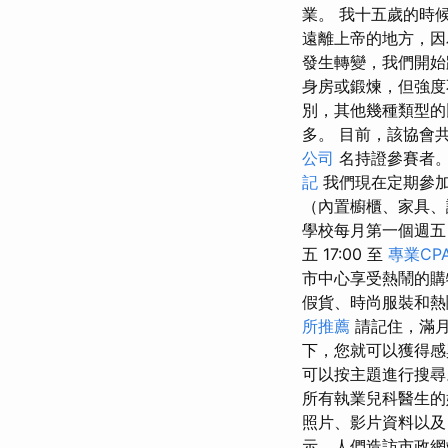
業。 我十五歲的時
遠離上帝的地方，因
發生轉變，我們開
身房或鍛煉，但強度
別，其他幾種類型的
多。 目前，該協會共
公司
名持證參賽者
記
我們現在定期參加
（內置櫥櫃、家具、
學校每月第一個週五 1
五 17:00 至
專業CPA
市中心享受熱鬧的
假貨、時尚服裝和
所推薦
請記住，滿月
下，您就可以獲得感
可以按主題進行搜
所有執業兒科醫生的
照片、影片資料以
示，人們造訪市政網