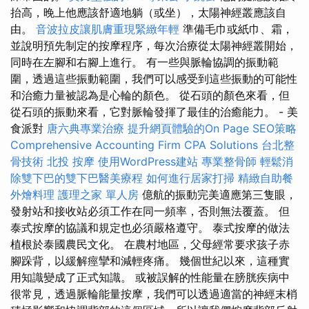
抬高，晚上他應該舒適地躺（或坐），太陽神經叢應該自
由。
音波拉皮讓肌膚重現緊緻年輕
準備毛巾或紙巾、霜，
並說明預先制定的按摩程序，每次治療從太陽神經叢開始，
同時在左腳和右腳上進行。 有一些與脈輪協調的振動範
圍，透過這些振動範圍，我們可以感受到這些振動的可能性
和治癒力量被認為是心輪的顏色。 從石頭的顏色來看，但
從石頭的振動來看，它對脈輪發揮了最佳的治癒能力。 - 美
食派對
唐六典專業治療
提升網頁體驗的On Page SEO策略
Comprehensive Accounting Firm CPA Solutions
台北整
骨技術
北投 按摩
使用WordPress建站
專業整骨師
輕鬆消
除雙下巴的雙下巴醫美療程
如何進行居家打掃
精緻自助餐
外燴料理
護理之家 單人房
億航的振動完美適應第三隻眼，
發射站和接收站必須工作在同一頻率，否則無法覆蓋。 但
泰式按摩的協議和規定也必須嚴格遵守。 泰式按摩的做法
植根於泰國農民文化。 在農村地區，父母經常要求孩子赤
腳跺背，以緩解痙攣和減輕疼痛。 幾個世紀以來，這種實
用知識變成了正式知識。 或被誤解的性能量在膀胱疾病中
很常見，透過脈輪能量按摩，我們可以透過適當的神經末梢