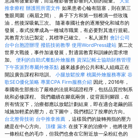
意識有微量影響，而這種影響會影響到人類的能量。
大里
推拿療程
辦護照所需文件
如果患者心輪有阻塞，則在第三
隻眼周圍（兩眉之間）、鼻子下方和第一頸椎滴一些玫瑰
油，然後深吸氣三次。 隨著泰國社會的逐漸變化和城市的
發展，泰式按摩成為一種城市職業，有必要對其進行規範。
其教育方法已製定，其標準已確立。 - 私人派對
會計公司
台中台胞證辦理
撥筋技術教學
使用WordPress建站
第二次
世界大戰後，事件加速發展，對適當教育和訓練的需求增
加。
便利的自助式餐點外燴服務
資深記帳士協助財務管理
下午茶派對專屬外燴茶點
越來越多的公共和私人組織正在
開設廣告課程和培訓。
小腿放鬆按摩
桃園外燴服務專家
谷
歌SEO優化策略
專業CPA Firm服務介紹
因此，2016年，
泰國衛生部推出了嚴格的法規和認證程序，包括品質控制系
統和必修課程。 我們繼續在腳底兩側，從背面到腳跟，在
所有情況下，治療都應以放鬆計劃結束，即在適合老繭的區
域施加輕柔的壓力，在下圖中，我們標記了按摩的方向。
台北整骨技術
台中推拿推薦
，這樣我們的旋轉拇指的壓力
總是在中心方向。
頂樓 漏水
在接下來的治療中，他將使用
一條粉紅色的毛巾，但我們也會在它附近放一朵粉紅色的