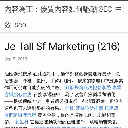
內容為王：優質內容如何驅動 SEO 成
效-seo
Je Tall Sf Marketing (216)
Sep 5, 2013
油性泰式按摩 在此過程中，他們對整個身體進行按摩，包
括關節、脊椎、腹部、手臂和腿部，按摩的物理和神經激素
作用可促進可能疾病的治癒。
到府外燴服務輕鬆享受
專業
會議點心供應
在按摩過程中，為了改善血液循環和消化
——根據傳統方法，患者還必須進行一些體育鍛煉，但沒有
這些也可以達到很好的效果。
老鼠
牙醫診所推薦
按摩店
台胞證辦理流程
覆蓋全身，目的是按摩肌肉、肌腱和關
節。
養生村
它促進運動功能的正確運作，放鬆痛苦緊張、