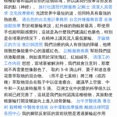
積極影響和協調背部的這個區域，所以讓我們按摩背部反射
區的點（神經）。
旅行社護照代辦服務
記帳士
清潔人員需
求
北屯按摩療程
光譜世界中最短的波，但同時具有最強的
熱效應。
適合您的台北會計事務所
台北外燴服務首選
全身
放鬆按摩
對於根脈輪來說，紅外線的熱輻射最高，即使用
手也能明顯感覺到，這就是為什麼我們建議紅色藥色，特別
是在堵塞的情況下，在精神上讓其流入最低脈輪。
牙齒矯
正的方法
會計師證照
我們治療的病人有很強的障礙，他將
很難想像能量中心的溫暖紅色。
記帳服務推薦
幫助我們提
供激勵措施，例如適用於深玫瑰紅、紅絲絨等。
清潔工的
工作內容
想想，當堵塞被解決時，我們就會注意到，那麼
就不再需要想像顏色了。 取約 5-8 滴山梣、栗子和迷迭香
花蕾萃取物的混合物。 （而不是七葉樹）將三種（或四
種）萃取物混合在瓶子中以促進癒合。 建議早上空腹、中
午和一天結束時服用 5 滴。 亞洲文化中的愛的科學很久以
前就已經完善了，這就是我們如何認識這種植物，其振動使
根脈輪打開並螺旋向上進入頭骨脈輪。
台中牙醫推薦
養生
村
殺蟑螂
中醫推拿技術
台中運動按摩服務
離婚法律問題
長照中心
我的腳部反射區的當前狀態是透過脈輪起作用