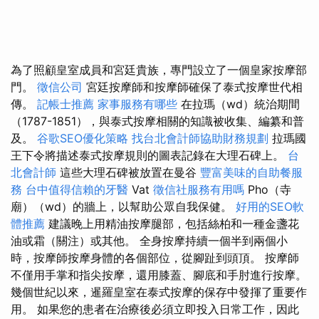
為了照顧皇室成員和宮廷貴族，專門設立了一個皇家按摩部
門。
徵信公司
宮廷按摩師和按摩師確保了泰式按摩世代相
傳。
記帳士推薦
家事服務有哪些
在拉瑪（wd）統治期間
（1787-1851），與泰式按摩相關的知識被收集、編纂和普
及。
谷歌SEO優化策略
找台北會計師協助財務規劃
拉瑪國
王下令將描述泰式按摩規則的圖表記錄在大理石碑上。
台
北會計師
這些大理石碑被放置在曼谷
豐富美味的自助餐服
務
台中值得信賴的牙醫
Vat
徵信社服務有用嗎
Pho（寺
廟）（wd）的牆上，以幫助公眾自我保健。
好用的SEO軟
體推薦
建議晚上用精油按摩腿部，包括絲柏和一種金盞花
油或霜（關注）或其他。 全身按摩持續一個半到兩個小
時，按摩師按摩身體的各個部位，從腳趾到頭頂。 按摩師
不僅用手掌和指尖按摩，還用膝蓋、腳底和手肘進行按摩。
幾個世紀以來，暹羅皇室在泰式按摩的保存中發揮了重要作
用。 如果您的患者在治療後必須立即投入日常工作，因此