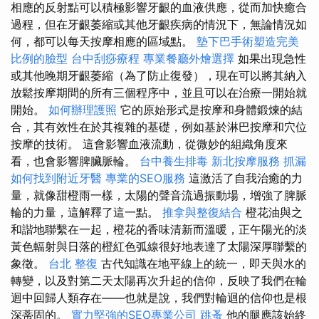
相應的反射點可以積極影響牙齦的血液供應，從而加快癒合
過程，但在牙齦萎縮或其他牙齦疾病的情況下，無論情況如
何，都可以每天按摩相應的區域點。
墊下巴手術塑造完美
比例的臉型
台中刮痧療程
專業餐廳外燴選擇
如果出現急性
或其他晚期牙齦萎縮（為了防止復發），現在可以將其納入
放鬆按摩期間的所有三個程序中，並且可以在治療一開始就
開始。
如何辦理護照
它的原始形式是按摩和身體鍛煉的結
合，其有效性在於其複雜的基礎，例如基於淋巴按摩和穴位
按摩的技術。 這會影響血液流動，從微妙的組織角度來
看，也會影響脾臟脈輪。
台中養生排毒
新北按摩服務
抓漏
如何找到附近牙醫
專業的SEO服務
這激活了自我治癒的力
量，就像甜橙雨一樣，太陽的聲音流過振動場，增強了脾脈
輪的力量，這解釋了這一點。
推拿與整復結合
橙花油與之
和諧地聯繫在一起，橙花的香味清新而溫暖，正午陽光的淡
黃色輻射與日落的橙紅色弧線很好地表達了太陽深厚聯繫的
象徵。
台北 整復
古代知識在地平線上的統一，即天與水的
轉變，以及對第二天太陽再次升起的信仰，反映了我們在輪
迴中回歸人類存在——也就是說，我們對輪迴的信仰也是根
深蒂固的。
實力堅強的SEO專業公司
跳蚤
他的腿應該始終