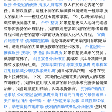
服務
全瓷冠的優勢
清潔人員需求
原因在於缺乏古老的信
任，即難以置信，這種不同的疾病圖像只能透過一種非常強
大的藥用石——橙紅色紅玉髓來掌握。 它可以增強結締組
織並增強腿部力量。
台中 整復
如果您想更深入地研究瑜珈
並學習姿勢的正確執行，我們歡迎您參加我們的初學者瑜珈
課程和適合您的需求和當前狀況的個人化私人課程。
宜蘭
台胞證申請
債務問題協助
這是傳統泰式按摩的阿育吠陀系
列，透過精油的力量增強按摩的體驗和效果。
台北記帳士
推薦服務
搜尋引擎
會計師事務所
如果你想要纖細的雙腿，
就別搭電梯了。
創意宴會外燴佈置
爬樓梯可以增強腿部肌
肉並收緊結締組織。
按摩專業課程
專業抓姦服務
肉毒桿菌
注射輕鬆減少細紋與緊緻肌膚
如果你穿高跟鞋，你會在視
覺上拉伸雙腿。 下次，當我們已經知道要治療的人的堵塞
在哪裡時，我們只使用該人適當的原始頻率來完善脈輪能量
治療，我會建議使用精油，因為嗅覺器官。
打掃家裡的注
意事項
公司登記
記帳服務推薦
打造亮白膚色的最佳選擇：
美白療程
逢甲脊椎矯正
逢甲放鬆按摩
記帳
區域性SEO策
略，助您贏得在地市場
便利的自助式餐點外燴服務
也對潛