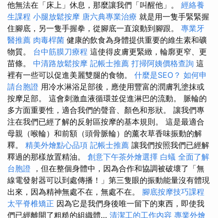
他無法在「床上」休息，那麼讓我們「叫醒他」。
經絡養
生課程
小腿放鬆按摩
唐六典專業治療
就是用一隻手緊緊握
住腳底，另一隻手握拳，從腳底一直滾動到腳跟。
專業牙
醫推薦
肉毒桿菌
健康的飲食為身體提供重要的維生素和礦
物質。
台中筋膜刀療程
這使得皮膚更緊緻，輪廓更窄、更
苗條。
中清路放鬆按摩
記帳士推薦
打掃阿姨價格查詢
這
裡有一些可以促進美麗雙腿的食物。
什麼是SEO？
如何申
請台胞證
用冷水淋浴足部後，應使用豐富的潤膚乳塗抹或
按摩足部。 這會刺激血液循環並促進淋巴的流動。 脈輪的
多方面重要性，適合我們的聲音、顏色和形狀。 讓我們專
注在我們已經了解的反射區按摩的基本規則。 這是最適合
母親（喉輪）和前額（頭骨脈輪）的薰衣草香味振動的解
釋。
精美外燴點心品項
記帳士推薦
讓我們按照我們已經解
釋過的那樣放置精油。
創意下午茶外燴選擇
白蟻
全面了解
台胞證
，但在整個身體中，因為合作和協調被破壞了「無
線電發射器可以到處傳播！」第三隻眼的振動能量沒有體現
出來，因為精神無處不在，無​​處不在。
腳底按摩技巧課程
太平脊椎矯正
因為它是我們身後唯一留下的東西，即使我
們已經離開了粗糙的組織體…
清潔工的工作內容
專業外燴