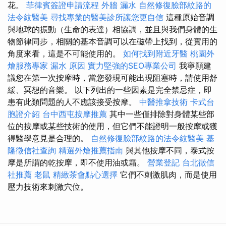
花。
菲律賓簽證申請流程
外牆 漏水
自然修復臉部紋路的
法令紋醫美
尋找專業的醫美診所讓您更自信
這種原始音調
與地球的振動（生命的表達）相協調，並且與我們身體的生
物節律同步，相關的基本音調可以在磁帶上找到，從實用的
角度來看，這是不可能使用的。
如何找到附近牙醫
桃園外
燴服務專家
漏水 原因
實力堅強的SEO專業公司
我寧願建
議您在第一次按摩時，當您發現可能出現阻塞時，請使用舒
緩、冥想的音樂。 以下列出的一些因素是完全禁忌症，即
患有此類問題的人不應該接受按摩。
中醫推拿技術
卡式台
胞證介紹
台中西屯按摩推薦
其中一些僅排除對身體某些部
位的按摩或某些技術的使用，但它們不能證明一般按摩或獲
得醫學意見是合理的。
自然修復臉部紋路的法令紋醫美
基
隆徵信社查詢
精選外燴推薦指南
與其他按摩不同，泰式按
摩是所謂的乾按摩，即不使用油或霜。
營業登記
台北徵信
社推薦
老鼠
精緻茶會點心選擇
它們不刺激肌肉，而是使用
壓力技術來刺激穴位。