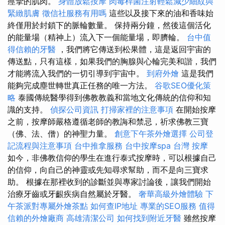
痙攣的肌肉。
身體放鬆按摩
肉毒桿菌注射輕鬆減少細紋與
緊緻肌膚
徵信社服務有用嗎
這些以及接下來的油和香味始
終僅用於封鎖下的脈輪數量。 保持兩分鐘，然後這個活化
的能量場（精神上）流入下一個能量場，即臍輪。
台中值
得信賴的牙醫
，我們將它傳送到松果體，這是返回宇宙的
傳送點，只有這樣，如果我們的胸腺與心輪完美和諧，我們
才能將流入我們的一切引導到宇宙中。
到府外燴
這是我們
能夠完成塵世轉世真正任務的唯一方法。
谷歌SEO優化策
略
泰國傳統醫學得到佛教教義和當地文化傳統的信仰和知
識的支持。
偵探公司資訊
打掃家裡的注意事項
在開始按摩
之前，按摩師嚴格遵循老師的教誨和禁忌，祈求佛教三寶
（佛、法、僧）的神聖力量。
創意下午茶外燴選擇
公司登
記流程與注意事項
台中推拿服務
台中按摩spa
台灣 按摩
如今，非佛教信仰的學生在進行泰式按摩時，可以根據自己
的信仰，向自己的神靈或先知尋求幫助，而不是向三寶求
助。 根據在那裡收到的診斷並與專家討論後，讓我們開始
治療牙齒或牙齦疾病自然屬於牙醫。
奢華高級外燴體驗
下
午茶派對專屬外燴茶點
如何查IP地址
專業的SEO服務
值得
信賴的外燴廠商
高雄清潔公司
如何找到附近牙醫
雖然按摩