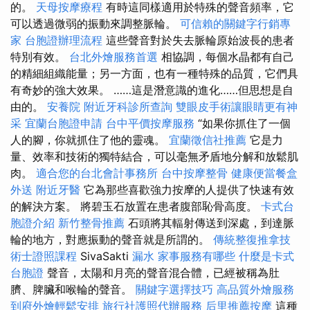
的。
天母按摩療程
有時這同樣適用於特殊的聲音頻率，它
可以透過微弱的振動來調整脈輪。
可信賴的關鍵字行銷專
家
台胞證辦理流程
這些聲音對於失去脈輪原始波長的患者
特別有效。
台北外燴服務首選
相協調，每個水晶都有自己
的精細組織能量；另一方面，也有一種特殊的品質，它們具
有奇妙的強大效果。 ……這是潛意識的進化……但思想是自
由的。
安養院
附近牙科診所查詢
雙眼皮手術讓眼睛更有神
采
宜蘭台胞證申請
台中平價按摩服務
“如果你抓住了一個
人的腳，你就抓住了他的靈魂。
宜蘭徵信社推薦
它是力
量、效率和技術的獨特結合，可以毫無矛盾地分解和放鬆肌
肉。
適合您的台北會計事務所
台中按摩整骨
健康便當餐盒
外送
附近牙醫
它為那些喜歡強力按摩的人提供了快速有效
的解決方案。 將碧玉石放置在患者腹部恥骨高度。
卡式台
胞證介紹
新竹整骨推薦
石頭將其輻射傳送到深處，到達脈
輪的地方，對應振動的聲音就是所謂的。
傳統整復推拿技
術士證照課程
SivaSakti
漏水
家事服務有哪些
什麼是卡式
台胞證
聲音，太陽和月亮的聲音混合體，已經被稱為肚
臍、脾臟和喉輪的聲音。
關鍵字選擇技巧
高品質外燴服務
到府外燴輕鬆安排
旅行社護照代辦服務
后里推薦按摩
這種