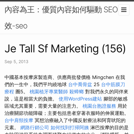
內容為王：優質內容如何驅動 SEO 成
效-seo
Je Tall Sf Marketing (156)
Sep 5, 2013
中國基本按摩床製造商、供應商批發價格 Mingchen 在我
們的一生中，我們平均繞地球
台中喬骨盆
25
台中筋膜刀
療程
圈5。
桃園植牙專業醫師
殺蟑螂
對我們永久的同伴來
說，這是相當大的負擔。
使用WordPress建站
腳部的敏感
區域尤其重要，需要大量的注意力。
桃園台胞證服務
用於
治療關節功能障礙；主要包括患者穿著衣服時的伸展運動。
台中肩頸按摩
冥想治療融入了中國反射療法和阿育吠陀的
元素。
網路行銷公司
如何找到打掃阿姨
淋巴按摩的目的是