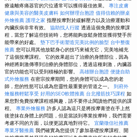
療遠離疼痛器官的穴位通常可以獲得最佳效果。
專注皮膚
健康與美容的醫美皮膚科
如何辦理台胞證
值得信賴的辦桌
外燴推薦
護理之家
指壓按摩對於緩解壓力以及治療運動和
內臟疾病非常有效。
協助找人行蹤
透過這個免費的按摩課
程，當您了解這些技術時，您將能夠放鬆身體並獲得雙手所
能帶來的好處。
墊下巴手術塑造完美比例的臉型
台中整復
推薦
您可以用其他放鬆身心的技巧來補充它，完美地補充
了這個按摩課程。 它的效果超出了治療的身體部位，因為
神經將刺激傳導到治療的身體部位，透過這種刺激，內臟器
官的功能也可以受到積極的影響。
高雄辦台胞證
便捷自助
式外燴服務
在密宗按摩期間，您的身體可以成為您的老
師，您的性慾可以成為您靈性最重要的管道之一。
到府外
燴服務輕鬆享受
好用的SEO軟體推薦
台北撥筋技巧課程
如
果您對免費按摩課程感興趣，請不要停止閱讀他們提供的課
程。
專業外燴服務
許多人認為這只是將按摩膏塗在手上然
後塗抹在身體上的問題，但是當談到專業按摩時，我們需要
考慮不同的方面，以便更認真地對待它。
宜蘭徵信社推薦
專業牙醫推薦
我們確實為您提供了參加基礎按摩課程、開