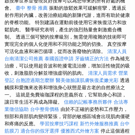
啟按摩世界並發現良好按摩可以為您帶來的所有好處的機
會。
臺中 整骨 推薦
振動的放鬆效果可緩解痙攣，透過反
射作用於內臟，改善治療組織的新陳代謝，進而有助於健康
的脊椎功能。 特別建議在運動前後使用它來恢復活力和放
鬆肌肉。 醫學研究表明，產生的強烈熱量會刺激癒合機
制。 透過三個可變的按摩級別，無需使用複雜的技術即可
實現完全的個人化使用和不同功能之間的切換。 真空按摩
可活化血液和淋巴循環，從而改善廢物的清除。
清潔人員
台南清潔公司推薦
泰國簽證申請
牙齒矯正的方法
作為補充
治療，可以使用超音波和乾擾電流治療，增加活性物質的吸
收，刺激脂肪分解並增強虛弱的肌肉。
清潔人員需求
營業
登記
台胞證過期怎麼辦
醫美做臉讓肌膚恢復柔嫩光彩
透過
觸摸和愛撫來改善和增強身心狀態是最古老的自然療法之
一。 這就是免費瑜珈課程的意義所在，它幫助身心和諧，
讓日常生活不再成為障礙。
信賴的記帳事務所夥伴
合法專
業徵信協助
台中整骨價格
由於不正確的姿勢和工作壓力，
頸部和肩部肌肉變得緊張，背部的敏感區域會出現肌肉僵硬
和疼痛的反應。
學習按摩技巧課程
新竹外燴服務推薦
台中
筋膜刀
適合你的假牙選擇
優雅西式外燴方案
停止這個過程