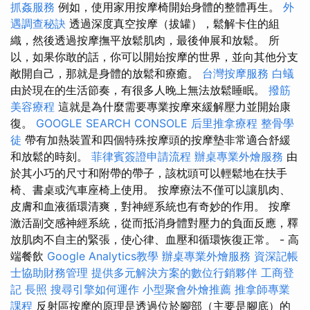
抓姦服務
例如，使用家用按摩椅開始身體的整體再生。
外
遇調查秘訣
透過深度真空按摩（拔罐），鬆解卡住的組
織，然後透過按摩撫平放鬆肌肉，最後伸展和放鬆。 所
以，如果你敢的話，你可以開始按摩的世界，並向其他分支
敞開自己，那就是身體的放鬆和療癒。
台灣按摩服務
白蟻
由於現在的生活節奏，有很多人晚上無法放鬆睡眠。
撥筋
美容療程
這就是為什麼需要專業按摩來緩解壓力並開始康
復。
GOOGLE SEARCH CONSOLE
后里推拿療程
整骨學
徒
帶有加熱裝置和四個特殊按摩頭的按摩墊非常適合舒緩
和放鬆的時刻。
菲律賓簽證申請流程
辦桌專業外燴服務
由
於其小巧的尺寸和附帶的帶子，該枕頭可以輕鬆地在扶手
椅、書桌或汽車座椅上使用。 按摩療法不僅可以讓肌肉、
皮膚和血液循環清爽，對神經系統也有奇妙的作用。 按摩
激活副交感神經系統，從而抵消身體對壓力的負面反應，釋
放肌肉不自主的緊張，使心律、血壓和循環恢復正常。 - 高
端餐飲
Google Analytics教學
辦桌專業外燴服務
資深記帳
士協助財務管理
提供多元解決方案的數位行銷夥伴
工商登
記
長照
搜尋引擎如何運作
小型聚會外燴推薦
推拿師專業
課程
反射區按摩的原理是透過位於腳部（主要是腳底）的