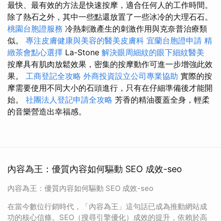
最快、最有效的方法是快速按摩，適合任何人的工作時間。
除了熱石之外，其中一些點還放置了一些冰冷的大理石石。
桃園台胞證服務
冷熱刺激產生的刺激作用與克奈普治療類
似。
專注皮膚健康與美容的醫美皮膚科
宜蘭台胞證申請
精
緻茶會點心選擇
La-Stone
解決眼周細紋的眼下細紋醫美
按摩具有肌肉放鬆效果，密集的按摩動作可進一步增強此效
果。
工商登記全攻略
外商投資設立公司專業協助
實際的按
摩需要使用不同大小的石頭進行，只有在仔細準備後才能開
始。
社團法人登記申請全攻略
芳香的精油覆蓋全身，輕柔
的音樂營造出幸福感。
內容為王：優質內容如何驅動 SEO 成效-seo
內容為王：優質內容如何驅動 SEO 成效-seo
在當今數位行銷時代，「內容為王」這句話已成為推動網站成
功的核心信條。SEO（搜尋引擎優化）成效的提升，依賴於高