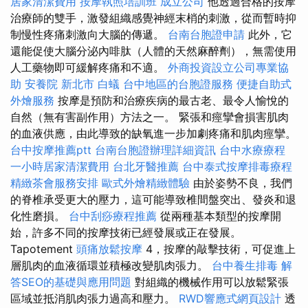
居家清潔費用
按摩執照培訓班
成立公司
他透過合格的按摩
治療師的雙手，激發組織感覺神經末梢的刺激，從而暫時抑
制慢性疼痛刺激向大腦的傳遞。
台南台胞證申請
此外，它
還能促使大腦分泌內啡肽（人體的天然麻醉劑），無需使用
人工藥物即可緩解疼痛和不適。
外商投資設立公司專業協
助
安養院 新北市
白蟻
台中地區的台胞證服務
便捷自助式
外燴服務
按摩是預防和治療疾病的最古老、最令人愉悅的
自然（無有害副作用）方法之一。 緊張和痙攣會損害肌肉
的血液供應，由此導致的缺氧進一步加劇疼痛和肌肉痙攣。
台中按摩推薦ptt
台南台胞證辦理詳細資訊
台中水療療程
一小時居家清潔費用
台北牙醫推薦
台中泰式按摩排毒療程
精緻茶會服務安排
歐式外燴精緻體驗
由於姿勢不良，我們
的脊椎承受更大的壓力，這可能導致椎間盤突出、發炎和退
化性磨損。
台中刮痧療程推薦
從兩種基本類型的按摩開
始，許多不同的按摩技術已經發展或正在發展。
Tapotement
頭痛放鬆按摩
4，按摩的敲擊技術，可促進上
層肌肉的血液循環並積極改變肌肉張力。
台中養生排毒
解
答SEO的基礎與應用問題
對組織的機械作用可以放鬆緊張
區域並抵消肌肉張力過高和壓力。
RWD響應式網頁設計
透