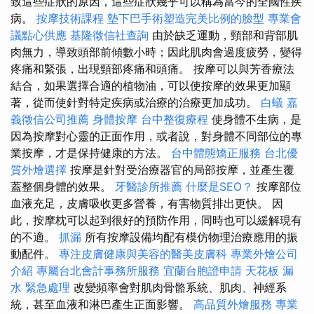
致這些症狀的原因，這些症狀幾乎可以稱為當今的全國性疾
病。
按摩技術課程
墊下巴手術塑造完美比例的臉型
專業會
議點心供應
基隆徵信社查詢
由於缺乏運動，頸部和背部肌
肉無力，導致頭部前傾數小時；因此肌肉會過度疲勞，變得
疼痛和緊張，出現頸部疼痛和頭痛。 按摩可以與芳香療法
結合，如果選擇合適的植物油，可以使按摩的效果更加顯
著，從而使針對特定疾病或治療的治療更加成功。
白蟻
嘉
義徵信公司推薦
身體按摩
台中整復療程
使身體不生病，是
因為按摩對心靈的正面作用，或者說，對身體不同部位的專
業按摩，才是保持健康的方法。
台中體態矯正服務
台北優
質外燴選擇
按摩是針對受治療器官的局部按摩，並產生覆
蓋整個身體的效果。
牙醫診所推薦
什麼是SEO？
按摩部位
血液充足，皮膚吸收更多營養，有害物質排出更快。 因
此，按摩枕可以起到很好的預防作用，同時也可以緩解現有
的不適。
抓漏
所有按摩設備均配有模仿物理治療應用的振
動配件。
專注皮膚健康與美容的醫美皮膚科
專業外燴公司
介紹
專屬台北會計事務所服務
宜蘭台胞證申請
天花板 漏
水 緊急處理
改變頻率會對肌肉骨骼系統、肌肉、神經系
統，甚至血液和淋巴產生正面影響。
高品質外燴服務
專業