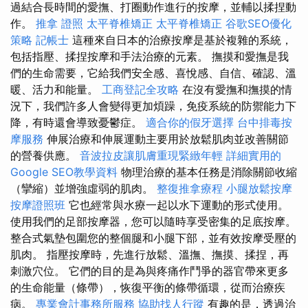
過結合長時間的愛撫、打圈動作進行的按摩，並輔以揉捏動
作。
推拿 證照
太平脊椎矯正
太平脊椎矯正
谷歌SEO優化
策略
記帳士
這種來自日本的治療按摩是基於複雜的系統，
包括指壓、揉捏按摩和手法治療的元素。 撫摸和愛撫是我
們的生命需要，它給我們安全感、喜悅感、自信、確認、溫
暖、活力和能量。
工商登記全攻略
在沒有愛撫和撫摸的情
況下，我們許多人會變得更加煩躁，免疫系統的防禦能力下
降，有時還會導致憂鬱症。
適合你的假牙選擇
台中排毒按
摩服務
伸展治療和伸展運動主要用於放鬆肌肉並改善關節
的營養供應。
音波拉皮讓肌膚重現緊緻年輕
詳細實用的
Google SEO教學資料
物理治療的基本任務是消除關節收縮
（攣縮）並增強虛弱的肌肉。
整復推拿療程
小腿放鬆按摩
按摩證照班
它也經常與水療一起以水下運動的形式使用。
使用我們的足部按摩器，您可以隨時享受密集的足底按摩。
整合式氣墊包圍您的整個腿和小腿下部，並有效按摩受壓的
肌肉。 指壓按摩時，先進行放鬆、溫撫、撫摸、揉捏，再
刺激穴位。 它們的目的是為與疼痛作鬥爭的器官帶來更多
的生命能量（條帶），恢復平衡的條帶循環，從而治療疾
病。
專業會計事務所服務
協助找人行蹤
有趣的是，透過治