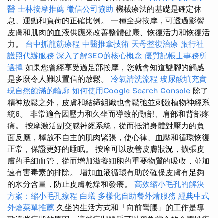
醫
士林按摩推薦
徵信公司協助
機械療法的基礎是確定休
息、運動和負荷的正確比例。 一種全身按摩，可透過影響
皮膚和肌肉的血液供應來改善整體健康、恢復活力和恢復活
力。
台中抓龍筋療程
中醫推拿技術
天母整復治療
旅行社
護照代辦服務
深入了解SEO的核心概念
優質記帳士事務所
選擇
如果您曾經享受過足部按摩，您就會知道雙腳的觸感
是多麼令人難以置信的放鬆。
冷氣清洗流程
玻尿酸填充實
現自然飽滿的輪廓
如何使用Google Search Console
除了
精神放鬆之外，皮膚和結締組織也會鬆弛並刺激植物神經系
統6。 非常適合因壓力和久坐而導致的頸部、肩部和背部疼
痛。 按摩激活副交感神經系統，從而抵消身體對壓力的負
面反應，釋放不自主的肌肉緊張，使心律、血壓和循環恢復
正常，保證更好的睡眠。 按摩可以改善皮膚狀況，擴張皮
膚的毛細血管，從而增加滋養細胞的重要物質的吸收，並加
速有害毒素的排除。 增加血液循環有助於確保皮膚有足夠
的水分含量，防止皮膚乾燥和發癢。
高效縮小毛孔的解決
方案：縮小毛孔療程
白蟻
多樣化自助餐外燴服務
經典中式
外燴菜單推薦
久坐的生活方式和「向前彎腰」的工作是導