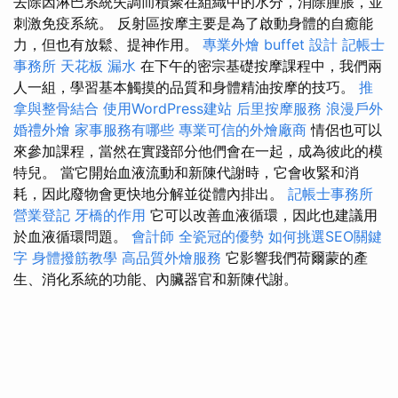
去除因淋巴系統失調而積聚在組織中的水分，消除腫脹，並
刺激免疫系統。 反射區按摩主要是為了啟動身體的自癒能
力，但也有放鬆、提神作用。
專業外燴 buffet 設計
記帳士
事務所
天花板 漏水
在下午的密宗基礎按摩課程中，我們兩
人一組，學習基本觸摸的品質和身體精油按摩的技巧。
推
拿與整骨結合
使用WordPress建站
后里按摩服務
浪漫戶外
婚禮外燴
家事服務有哪些
專業可信的外燴廠商
情侶也可以
來參加課程，當然在實踐部分他們會在一起，成為彼此的模
特兒。 當它開始血液流動和新陳代謝時，它會收緊和消
耗，因此廢物會更快地分解並從體內排出。
記帳士事務所
營業登記
牙橋的作用
它可以改善血液循環，因此也建議用
於血液循環問題。
會計師
全瓷冠的優勢
如何挑選SEO關鍵
字
身體撥筋教學
高品質外燴服務
它影響我們荷爾蒙的產
生、消化系統的功能、內臟器官和新陳代謝。