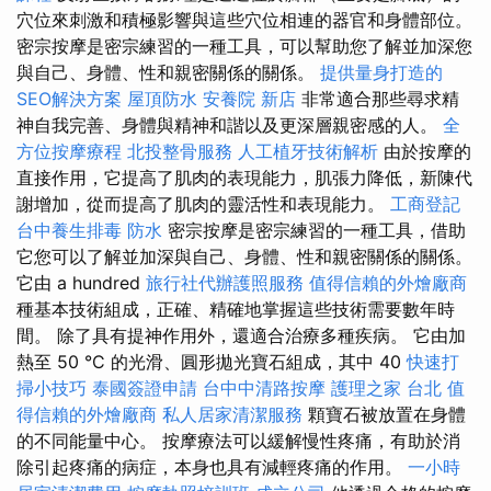
穴位來刺激和積極影響與這些穴位相連的器官和身體部位。
密宗按摩是密宗練習的一種工具，可以幫助您了解並加深您
與自己、身體、性和親密關係的關係。
提供量身打造的
SEO解決方案
屋頂防水
安養院 新店
非常適合那些尋求精
神自我完善、身體與精神和諧以及更深層親密感的人。
全
方位按摩療程
北投整骨服務
人工植牙技術解析
由於按摩的
直接作用，它提高了肌肉的表現能力，肌張力降低，新陳代
謝增加，從而提高了肌肉的靈活性和表現能力。
工商登記
台中養生排毒
防水
密宗按摩是密宗練習的一種工具，借助
它您可以了解並加深與自己、身體、性和親密關係的關係。
它由 a hundred
旅行社代辦護照服務
值得信賴的外燴廠商
種基本技術組成，正確、精確地掌握這些技術需要數年時
間。 除了具有提神作用外，還適合治療多種疾病。 它由加
熱至 50 °C 的光滑、圓形拋光寶石組成，其中 40
快速打
掃小技巧
泰國簽證申請
台中中清路按摩
護理之家 台北
值
得信賴的外燴廠商
私人居家清潔服務
顆寶石被放置在身體
的不同能量中心。 按摩療法可以緩解慢性疼痛，有助於消
除引起疼痛的病症，本身也具有減輕疼痛的作用。
一小時