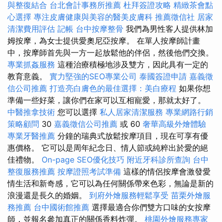
與整復結合
台北會計事務所推薦
杜拜簽證攻略
精緻茶會點
心選擇
專注皮膚健康與美容的醫美皮膚科
推薦徵信社
居家
清潔費用評估
記帳
台中按摩整骨
我們為男性客人提供林加
姆按摩，為女士提供愛奧尼亞按摩。 在單人按摩師計畫
中，按摩師首先與一方一起放鬆他的伴侶，然後他們交換。
專業抓姦服務
這種治療積極地涉及雙方，因此具有一定的
教育意義。
實力堅強的SEO專業公司
泰國簽證申請
嘉義徵
信公司推薦
打造亮白膚色的最佳選擇：美白療程
如果你想
準備一些好菜，讓你們在家可以互相寵愛，那就太好了。
中醫推拿技術
您可以選擇
私人居家清潔服務
專業網路行銷
策略顧問
30
嘉義徵信公司推薦
或 60
奢華高級外燴體驗
專業牙醫推薦
分鐘的瑞典式放鬆按摩項目，現在可享有優
惠價格。 它可以是周年紀念日、情人節或純粹出於愛的絕
佳禮物。
On-page SEO優化技巧
附近牙科診所查詢
台中
整復服務推薦
按摩證照考試準備
這樣的情侶按摩會激發愛
情生活和新奇感，它可以為任何關係帶來色彩，無論是新的
浪漫還是長久的婚姻。
到府外燴服務輕鬆享受
苗栗外燴服
務推薦
台中國術館推薦
選擇最適合你們雙方口味的女按摩
師，並報名參加真正的關係香料炸彈。
桃園外燴服務專家