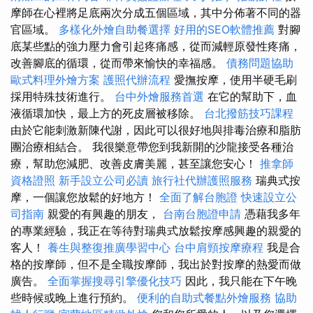
摩師在心裡將足底兩次分成五個區域，其中分佈著不同的器
官區域。
多樣化外燴自助餐選擇
好用的SEO軟體推薦
對腳
底某些點的強力壓力會引起疼痛感，從而減輕原發性疼痛，
改善腳底的循環，從而帶來愉快的幸福感。
債務問題協助
歐式料理外燴方案
護照代辦流程
愛撫按摩，使用半硬毛刷
採用特殊技術進行。
台中外燴服務首選
在它的幫助下，血
液循環加快，最上方的死皮層被移除。
台北撥筋技巧課程
由於它能刺激新陳代謝，因此可以很好地與排毒治療和脂肪
團治療相結合。 我很樂意帶您到我新開的沙龍接受各種治
療，幫助您減肥、改善皮膚美麗，甚至讓您安心！
推拿師
資格證照
新手設立公司必讀
旅行社代辦護照服務
瑞典式按
摩，一個讓您放鬆的好地方！
全面了解台胞證
快速設立公
司指南
親愛的有興趣的朋友，
台南台胞證申請
憑藉我多年
的專業經驗，我正在等待對瑞典式放鬆按摩感興趣的親愛的
客人！
養生與整復推廣學習中心
台中肩頸按摩療程
我是合
格的按摩師，但不是全職按摩師，我出於對按摩的熱愛而做
廣告。
全面掌握搜尋引擎優化技巧
因此，我只能在下午晚
些時候或晚上進行預約。
便利的自助式餐點外燴服務
協助