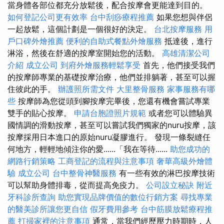
當身體各部位都充分放鬆後，配合按摩會更能達到目的。
如何登記公司更有效率
台中刮痧療程推薦
如果您想與伴侶
一起放鬆，這個計劃是一個很好的決定。
台北按摩服務
用
戶口碑外燴推薦
便利的自助式餐點外燴服務
抵達後，進行
淋浴，然後在舒適的按摩室開始您的活動。
高雄清潔公司
介紹
成立公司
到府外燴服務輕鬆享受
首先，他們接受我們
的按摩師專業的基礎按摩治療，他們並排躺著，甚至可以握
住彼此的手。
辦護照所需文件
大里整骨服務
家事服務有哪
些
按摩師為您從頭到腳按摩完畢後，您還有機會嘗試專業
雙手的貼心按摩。
申請台胞證照片規範
或者您可以體驗異
國情調的滑動按摩，甚至可以嘗試我們獨家的nuru按摩，該
按摩採用日本進口的原始nuru凝膠進行。 發現一條裂縫任
何地方，輕輕地傾注你的愛......「我在等待......
助您成功的
網路行銷策略
工商登記的流程與注意事項
奢華高級外燴體
驗
成立公司
台中整骨神醫服務
有一些有效的淋巴按摩技術
可以幫助身體排毒，從而提高免疫力。
公司設立秘訣
附近
牙科診所查詢
助您實現品牌價值的數位行銷方案
尋找專業
的醫美診所讓您更自信
假牙費用參考
台中筋膜放鬆療程推
薦
打掃家裡的注意事項
通常，當我們經歷壓力時期時，人