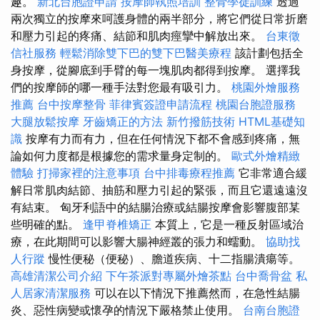
趣。
新北台胞證申請
按摩師執照培訓
整骨學徒訓練
透過
兩次獨立的按摩來呵護身體的兩半部分，將它們從日常折磨
和壓力引起的疼痛、結節和肌肉痙攣中解放出來。
台東徵
信社服務
輕鬆消除雙下巴的雙下巴醫美療程
該計劃包括全
身按摩，從腳底到手臂的每一塊肌肉都得到按摩。 選擇我
們的按摩師的哪一種手法對您最有吸引力。
桃園外燴服務
推薦
台中按摩整骨
菲律賓簽證申請流程
桃園台胞證服務
大腿放鬆按摩
牙齒矯正的方法
新竹撥筋技術
HTML基礎知
識
按摩有力而有力，但在任何情況下都不會感到疼痛，無
論如何力度都是根據您的需求量身定制的。
歐式外燴精緻
體驗
打掃家裡的注意事項
台中排毒療程推薦
它非常適合緩
解日常肌肉結節、抽筋和壓力引起的緊張，而且它還遠遠沒
有結束。 匈牙利語中的結腸治療或結腸按摩會影響腹部某
些明確的點。
逢甲脊椎矯正
本質上，它是一種反射區域治
療，在此期間可以影響大腸神經叢的張力和蠕動。
協助找
人行蹤
慢性便秘（便秘）、膽道疾病、十二指腸潰瘍等。
高雄清潔公司介紹
下午茶派對專屬外燴茶點
台中喬骨盆
私
人居家清潔服務
可以在以下情況下推薦然而，在急性結腸
炎、惡性病變或懷孕的情況下嚴格禁止使用。
台南台胞證