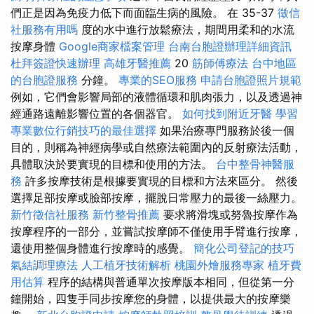
們正是因為免疫力低下而面臨生病的風險。 在 35-37
徵信
社服務有用嗎
度的水中進行放鬆療法，期間用柔和的水流
按摩身體
Google商家檔案管理
台南台胞證辦理詳細資訊
杜拜簽證快速辦理
高雄牙醫推薦
20
筋師傅療法
台中地區
的台胞證服務
分鐘。
專業的SEO服務
申請台胞證照片規範
例如，它們會影響局部的液體循環和肌肉張力，以及透過神
經通路遠離影響位置的各個器官。
如何找到附近牙醫
學習
專業數位行銷技巧的最佳選擇
如果治療專門服務於後一個
目的，則稱為神經病學或自然療法範圍內的反射療法活動，
具體取決於要實現的目標和使用的方法。
台中整骨神醫服
務
許多按摩技術是根據要實現的目標和方法來區分。 然後
選擇足部按摩或臉部按摩，擺脫日常壓力的最後一絲壓力。
新竹徵信社服務
新竹整骨推薦
要求將滑塊或努魯按摩作為
按摩程序的一部分，並嘗試按摩師不僅使用手臂進行按摩，
還使用整個身體進行按摩時的感覺。
簡化公司登記的技巧
氣結調理療法
人工植牙技術解析
桃園外燴服務專家
植牙費
用估算
程序的結構與普通單次按摩版本相同，但從第一分
鐘開始，四隻手同步按摩您的身體，以提供最大的按摩樂