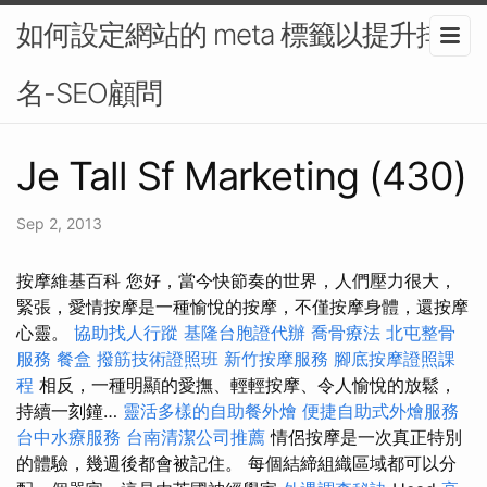
如何設定網站的 meta 標籤以提升排
名-SEO顧問
Je Tall Sf Marketing (430)
Sep 2, 2013
按摩維基百科 您好，當今快節奏的世界，人們壓力很大，
緊張，愛情按摩是一種愉悅的按摩，不僅按摩身體，還按摩
心靈。
協助找人行蹤
基隆台胞證代辦
喬骨療法
北屯整骨
服務
餐盒
撥筋技術證照班
新竹按摩服務
腳底按摩證照課
程
相反，一種明顯的愛撫、輕輕按摩、令人愉悅的放鬆，
持續一刻鐘…
靈活多樣的自助餐外燴
便捷自助式外燴服務
台中水療服務
台南清潔公司推薦
情侶按摩是一次真正特別
的體驗，幾週後都會被記住。 每個結締組織區域都可以分