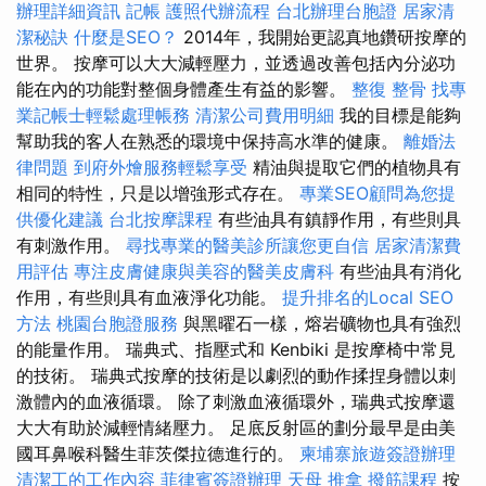
辦理詳細資訊
記帳
護照代辦流程
台北辦理台胞證
居家清
潔秘訣
什麼是SEO？
2014年，我開始更認真地鑽研按摩的
世界。 按摩可以大大減輕壓力，並透過改善包括內分泌功
能在內的功能對整個身體產生有益的影響。
整復 整骨
找專
業記帳士輕鬆處理帳務
清潔公司費用明細
我的目標是能夠
幫助我的客人在熟悉的環境中保持高水準的健康。
離婚法
律問題
到府外燴服務輕鬆享受
精油與提取它們的植物具有
相同的特性，只是以增強形式存在。
專業SEO顧問為您提
供優化建議
台北按摩課程
有些油具有鎮靜作用，有些則具
有刺激作用。
尋找專業的醫美診所讓您更自信
居家清潔費
用評估
專注皮膚健康與美容的醫美皮膚科
有些油具有消化
作用，有些則具有血液淨化功能。
提升排名的Local SEO
方法
桃園台胞證服務
與黑曜石一樣，熔岩礦物也具有強烈
的能量作用。 瑞典式、指壓式和 Kenbiki 是按摩椅中常見
的技術。 瑞典式按摩的技術是以劇烈的動作揉捏身體以刺
激體內的血液循環。 除了刺激血液循環外，瑞典式按摩還
大大有助於減輕情緒壓力。 足底反射區的劃分最早是由美
國耳鼻喉科醫生菲茨傑拉德進行的。
柬埔寨旅遊簽證辦理
清潔工的工作內容
菲律賓簽證辦理
天母 推拿
撥筋課程
按