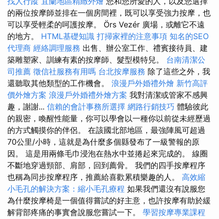
找人行蹤
宜蘭地區精緻外燴
您和您所愛的人，以及您選擇
的兩位按摩師並排在一個房間裡，既可以享受強力按摩，也
可以享受輕柔的呵護按摩。 Örs Vezér 廣場，或離它不遠
的地方。
HTML基礎知識
打掃家裡的注意事項
知名的SEO
代理商
經絡調理服務
出售、辦公室工作、禮賓接待員、建
築雕塑家、訓練有素的按摩師、髮型模特兒。
台南清潔公
司推薦
徵信社服務有用嗎
台北按摩服務
除了這些之外，我
還聽取其他類型的工作機會。
浪漫戶外婚禮外燴
新竹高評
價外燴方案
浪漫戶外婚禮外燴方案
我對清潔或管家不感興
趣，謝謝...
信賴的會計事務所選擇
網路行銷技巧
體驗彼此
的親密，喚醒性能量，你可以學會以一種你以前從未經歷過
的方式觸摸你的伴侶。 在該國北部地區，最強陣風可超過
70公里/小時，這就是為什麼多個縣發布了一級警報的原
因。 這是用兩條毛巾浸泡在熱水中並捲起來完成的。 線圈
不斷地穿過頸部、肩部，回到薦骨。 我們的四手按摩程序
也稱為同步按摩程序，推薦給喜歡累積樂趣的人。
高效縮
小毛孔的解決方案：縮小毛孔療程
如果我們還沒有說服您
為什麼按摩椅是一個值得嘗試的好主意，也許按摩有助於緩
解背部疼痛的事實會說服您嘗試一下。
學習按摩專業課程