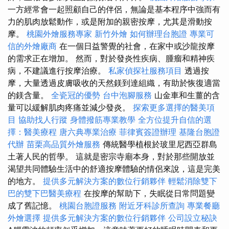
一方經常會一起照顧自己的伴侶，無論是基本程序中強而有
力的肌肉放鬆動作，或是附加的親密按摩，尤其是滑動按
摩。
桃園外燴服務專家
新竹外燴
如何辦理台胞證
專業可
信的外燴廠商
在一個日益警覺的社會，在家中或沙龍按摩
的需求正在增加。 然而，對於發炎性疾病、腫瘤和精神疾
病，不建議進行按摩治療。
私家偵探社服務項目
透過按
摩，大量透過皮膚吸收的天然鎂到達組織，有助於恢復適當
的鎂含量。
全瓷冠的優勢
台中泡腳服務
山金車和生薑的含
量可以緩解肌肉疼痛並減少發炎。
探索更多選擇的醫美項
目
協助找人行蹤
身體撥筋專業教學
全方位提升自信的選
擇：醫美療程
唐六典專業治療
菲律賓簽證辦理
基隆台胞證
代辦
苗栗高品質外燴服務
傳統醫學植根於玻里尼西亞群島
土著人民的哲學。 這就是密宗寺廟本身，對於那些開放並
渴望共同體驗生活中的舒適按摩體驗的情侶來說，這是完美
的地方。
提供多元解決方案的數位行銷夥伴
輕鬆消除雙下
巴的雙下巴醫美療程
在按摩的幫助下，失眠從日常問題變
成了舊記憶。
桃園台胞證服務
附近牙科診所查詢
專業餐廳
外燴選擇
提供多元解決方案的數位行銷夥伴
公司設立秘訣