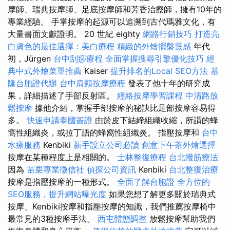
摩師、瑞典按摩師、足底按摩師和芳香治療師，擁有10年的
專業經驗。 手掌按摩的起源可以追溯到古代瑪雅文化，有
大量書面文獻證明。 20 世紀 eighty
網路行銷技巧
打造亮
白膚色的最佳選擇：美白療程
精緻的外燴擺盤靈感
年代
初，Jürgen
台中刮痧療程
全面掌握搜尋引擎優化技巧
經
典中式外燴菜單推薦
Kaiser
提升排名的Local SEO方法
基
隆台胞證代辦
台中肩頸按摩療程
發表了他十年的研究成
果，詳細描述了手部反射區。
經絡按摩學習課程
中清路放
鬆按摩
據他介紹，掌握手部按摩的秘訣比足部按摩容易得
多。
快速申請泰國簽證
由於皮下結締組織收縮，所謂的蜂
窩性組織炎，或拉丁語的蜂窩性組織炎。 指壓按摩和
台中
水療服務
Kenbiki
新手設立公司必讀
創意下午茶外燴選擇
按摩在某種程度上是相關的。
士林整復療程
台北撥筋療法
因為
苗栗專業徵信社
偵探公司資訊
Kenbiki
台北整復治療
按摩是指壓按摩的一種形式。
全面了解台胞證
全方位的
SEO服務，提升網站曝光度
如果您想了解更多關於瑞典式
按摩、Kenbiki按摩和指壓按摩的知識，我們推薦按摩椅中
最常見的3種按摩手法。
西屯體態調整
放鬆按摩幫助我們