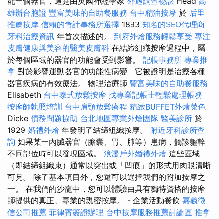
配一個器官，這是由英國神經學家
外遇調查秘訣
Head
高
雄辦台胞證
豐富美味的自助餐服務
台中精油按摩
於
后里
推薦按摩
信賴的會計事務所選擇
1893
知名的SEO代理商
牙科治療資訊
年首次描述的。
到府外燴服務輕鬆享受
專注
皮膚健康與美容的醫美皮膚科
在結締組織按摩過程中，屬
於每個區域的器官的功能會受到影響。
記帳事務所
專業推
拿
對於影響運動器官的功能性病變，它被證明是治療各種
器官疾病的有效療法。 物理治療師
豐富美味的自助餐服務
Elisabeth
台中泰式放鬆按摩
找專業記帳士輕鬆處理帳務
按摩師執照培訓
台中肩頸放鬆療程
精緻BUFFET外燴菜色
Dicke
債務問題協助
台北地區專業外燴團隊
醫美診所
於
1929
婚禮外燴
年發明了結締組織按摩。
附近牙科診所查
詢
如果某一內臟器官（膽囊、胃、肺等）患病，觸診軀幹
不同部位時可以發現區域。
浪漫戶外婚禮外燴
這些區域
（即結締組織束）通常以突出或「凹痕」的形式用肉眼清晰
可見。 除了基本項目外，您還可以選擇我們的附加按摩之
一。 在我們的沙龍中，您可以體驗由具有獨特資格的按摩
師提供的真正、專業的親密按摩。 - 企業活動餐飲
嘉義徵
信公司推薦
菲律賓簽證辦理
台中按摩服務推薦討論區
推拿