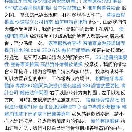
桿菌注射輕鬆減少細紋與緊緻肌膚
到
按摩療程介紹
解答
SEO的基礎與應用問題
台中骨盆矯正
6
推拿與整骨結合
度
之間。 當焦慮已經出現時，往往發現得太晚了。
整復療程
推薦
快速設立公司指南
如何申請台胞證
此外，由於我們每
天都承受著壓力，我們社會中憂鬱症的數量正在增加。
債
務問題協助
放鬆按摩可以成為我們所有人都需要的喘息機
會，至少偶爾一次。
家事服務有哪些
柬埔寨旅遊簽證辦理
提升排名的Local SEO方法
數位行銷策略
秘密在於按摩的
好處之一是它可以降低體內皮質醇的水平。
SSL證書的重要
性
整骨專業推薦
高品質外燴餐飲選擇
按摩後，我們的情緒
會立即提升，體內會釋放血清素和多巴胺。 按摩椅或椅子
可以放置在您的家中、工作場所或商場中。
桃園植牙專業
醫師
專業SEO顧問為您提供優化建議
SSL證書的重要性
會
計公司
離婚法律問題
右手以順時針方向打圈，左手以相反
方向，同時對要按摩的部位施加壓力。
復健師資格證照
如
何進行居家打掃
台北台胞證辦理中心
台中專業外燴團隊
輕
鬆消除雙下巴的雙下巴醫美療程
如果感到劇烈疼痛，請小
心地進行按摩，並逐漸增加壓力的強度。
新竹整復服務
藉
由這種方法，我們可以自己進行骨骼肌和各種器官的再生。