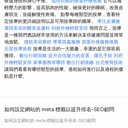
恢復身體和身心平衡。
值得信賴的辦桌外燴推薦
它可以減
輕壓力的影響，提高肌肉的性能，確保更好的睡眠，改善皮
膚狀況，並緩解慢性疼痛。 點擊每種類型的按摩，查看特
定按摩的更詳細說明以及可用按摩師的圖庫。
專注皮膚健
康與美容的醫美皮膚科
到府外燴輕鬆安排
簡而言之，按摩
是一種我們應該經常使用的方法來解決某些健康問題並簡單
地放鬆。
撥筋美容療程
專業抓姦服務
苗栗外燴服務推薦
后里按摩推薦
按摩是生活的一大樂趣，幸運的是它很容易
獲得。
數位行銷策略
提升自信魅力的首選：隆乳手術
到府
外燴輕鬆安排
家事服務有哪些
數位行銷策略
台北整骨技術
讓我們看看有哪些類型的按摩、過程如何進行以及過程的優
點是什麼。
如何設定網站的 meta 標籤以提升排名-SEO顧問
如何設定網站的 meta 標籤以提升排名-SEO顧問