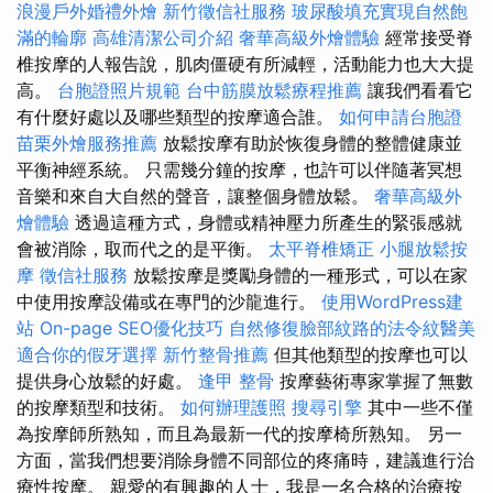
浪漫戶外婚禮外燴
新竹徵信社服務
玻尿酸填充實現自然飽
滿的輪廓
高雄清潔公司介紹
奢華高級外燴體驗
經常接受脊
椎按摩的人報告說，肌肉僵硬有所減輕，活動能力也大大提
高。
台胞證照片規範
台中筋膜放鬆療程推薦
讓我們看看它
有什麼好處以及哪些類型的按摩適合誰。
如何申請台胞證
苗栗外燴服務推薦
放鬆按摩有助於恢復身體的整體健康並
平衡神經系統。 只需幾分鐘的按摩，也許可以伴隨著冥想
音樂和來自大自然的聲音，讓整個身體放鬆。
奢華高級外
燴體驗
透過這種方式，身體或精神壓力所產生的緊張感就
會被消除，取而代之的是平衡。
太平脊椎矯正
小腿放鬆按
摩
徵信社服務
放鬆按摩是獎勵身體的一種形式，可以在家
中使用按摩設備或在專門的沙龍進行。
使用WordPress建
站
On-page SEO優化技巧
自然修復臉部紋路的法令紋醫美
適合你的假牙選擇
新竹整骨推薦
但其他類型的按摩也可以
提供身心放鬆的好處。
逢甲 整骨
按摩藝術專家掌握了無數
的按摩類型和技術。
如何辦理護照
搜尋引擎
其中一些不僅
為按摩師所熟知，而且為最新一代的按摩椅所熟知。 另一
方面，當我們想要消除身體不同部位的疼痛時，建議進行治
療性按摩。 親愛的有興趣的人士，我是一名合格的治療按