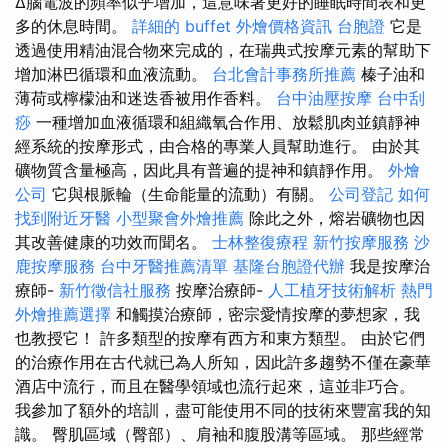
Δ腦電波的頻率似乎增加，這意味著更好的睡眠時間表和更
多的休息時間。
詳細的 buffet 外燴價格資訊
台胞證
它是
透過使用精油混合物來完成的，在瑞典式按摩元素的幫助下
增加淋巴循環和血液流動。
台北會計事務所推薦
榛子油和
薄荷或檸檬油和迷迭香被用作香料。
台中油壓按摩
台中刮
痧
一種增加血液循環和組織氧合作用、放鬆肌肉並鎮靜神
經系統的按摩形式，由合格的專業人員幫助進行。 由於其
礦物質含量極高，因此具有普遍的提神和鎮靜作用。
外燴
公司
它與根脈輪（生命能量的流動）有關。
公司登記
如何
找到附近牙醫
小型聚會外燴推薦
除此之外，熔岩礦物也因
其改善健康的功效而聞名。
士林整復療程
新竹按摩服務
沙
鹿按摩服務
台中牙醫推薦清單
基隆台胞證代辦
我是按摩治
療師-
新竹徵信社服務
按摩治療師-
人工植牙技術解析
熱門
外燴推薦選擇
和觸摸治療師，密宗愛情按摩的夢想家，我
也教授它！ 許多類型的按摩有西方和東方類型。 由於它們
的治療作用在古代就已為人所知，因此許多趨勢不僅在豪華
酒店中流行，而且在醫學領域也流行起來，這並非巧合。
我參加了額外的培訓，盡可能使用不同的技術來豐富我的知
識。 臀肌區域（臀部）、肩袖和腹股溝等區域。 那些經常