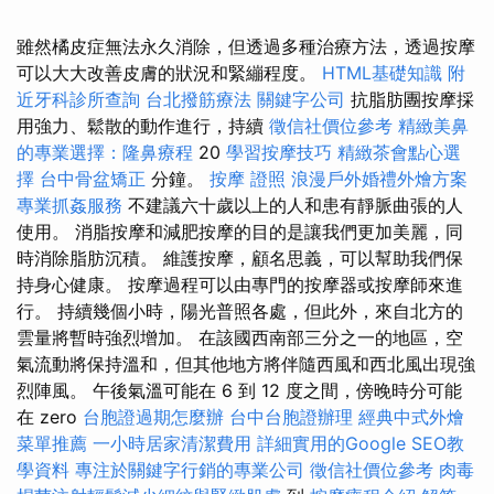
雖然橘皮症無法永久消除，但透過多種治療方法，透過按摩
可以大大改善皮膚的狀況和緊繃程度。
HTML基礎知識
附
近牙科診所查詢
台北撥筋療法
關鍵字公司
抗脂肪團按摩採
用強力、鬆散的動作進行，持續
徵信社價位參考
精緻美鼻
的專業選擇：隆鼻療程
20
學習按摩技巧
精緻茶會點心選
擇
台中骨盆矯正
分鐘。
按摩 證照
浪漫戶外婚禮外燴方案
專業抓姦服務
不建議六十歲以上的人和患有靜脈曲張的人
使用。 消脂按摩和減肥按摩的目的是讓我們更加美麗，同
時消除脂肪沉積。 維護按摩，顧名思義，可以幫助我們保
持身心健康。 按摩過程可以由專門的按摩器或按摩師來進
行。 持續幾個小時，陽光普照各處，但此外，來自北方的
雲量將暫時強烈增加。 在該國西南部三分之一的地區，空
氣流動將保持溫和，但其他地方將伴隨西風和西北風出現強
烈陣風。 午後氣溫可能在 6 到 12 度之間，傍晚時分可能
在 zero
台胞證過期怎麼辦
台中台胞證辦理
經典中式外燴
菜單推薦
一小時居家清潔費用
詳細實用的Google SEO教
學資料
專注於關鍵字行銷的專業公司
徵信社價位參考
肉毒