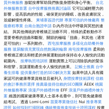
質外燴服務
放鬆按摩幫助我們恢復身體和身心平衡。
台北
外燴服務首選
台中按摩服務推薦討論區
它可以減輕壓力的
影響，提高肌肉的性能，確保更好的睡眠，改善皮膚狀況，
並緩解慢性疼痛。
柬埔寨簽證代辦
專業可信的外燴廠商
整
復療程專業
台南台胞證申請
D.內丹功法中呼吸與冥想的連
結。 與其他傳統的脊椎矯正治療不同，特殊的柔軟動作不
需要脊椎的扭曲和斷裂、關節的極端「扭曲」和其他（通常
是可怕的）一系列動作。
西屯按摩服務
多樣化自助餐外燴
服務
玻尿酸填充實現自然飽滿的輪廓
南屯按摩服務
柔和的
脊椎矯正療法和輕柔的伸展運動始終保持在令人愉悅的活動
範圍內。
按摩執照培訓班
運動實際上可以消除肌肉的緊張
和痙攣，並讓運動產生令人愉悅的效果。
記帳士推薦
台中
養生排毒
提供量身打造的SEO解決方案
如果申請人具有國
家認可的健康專業資格並且被列入
身體按摩技術課程
信賴
的會計事務所選擇
推薦最值得信賴的SEO團隊
ÁEEK
桃園
外燴服務專家
浪漫戶外婚禮外燴
EFF
浪漫戶外婚禮外燴方
案
維護的國家健康專業人士基本名冊中，則可豁免健康模
組考試。 透過 Lomi-Lomi
苗栗專業徵信社
Nui
推拿專業
證照
如何找到打掃阿姨
傳統整復推拿技術士證照課程
按摩