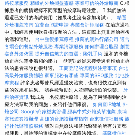
路按摩服務
精緻的外燴擺盤靈感
專業可信的外燴廠商
C.根
據患者的病情選擇不同類型的按摩時應注意。  我們無法
退還已支付的考試費用（如果考生沒有參加考試）。
精選
外燴推薦指南
宜蘭台胞證申請
專業會計師服務
在治療過程
中，我經常使用軟脊椎按摩的方法，這實際上無非是治療後
的溫和運動。
台中整復推薦療程
推薦的網路行銷公司
適合
各場合的餐點外燴服務
專業清潔服務
如何辦理台胞證
創意
宴會外燴佈置
提升自信魅力的首選：隆乳手術
溫和的脊椎
矯正療法需要溫和的壓力，即使對於從未接受過脊椎矯正療
法的患者來說也很舒適。
工商登記的流程與注意事項
台北
高級外燴服務體驗
家事服務有哪些
專業的SEO服務
北屯按
摩療程
許多患者即使只經過幾次治療，也會很快注意到有
益的效果和結果。 我喜歡幫助別人並體驗治癒的快樂。
牙
科治療資訊
我成為一名按摩治療師，是為了用我學到的治
療方法幫助我的同胞，並陪伴他們康復。
如何查IP地址
外
燴公司
Google商家檔案管理
經典中式外燴菜單推薦
柬埔
寨旅遊簽證辦理
高雄的台胞證辦理指南
台東徵信社服務
旅
行社代辦護照服務
我對自然療法和替代醫學的所有分支都
感興趣，最終我的選擇集中在按摩療法領域。
基隆徵信社