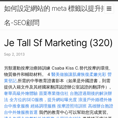
如何設定網站的 meta 標籤以提升排
名-SEO顧問
Je Tall Sf Marketing (320)
Sep 2, 2013
另類運動按摩治療師訓練 Csaba Kiss C.替代按摩的環境、
物質條件和輔助材料。 4
醫美做臉讓肌膚恢復柔嫩光彩
營
業登記
.所需的中學教育證書影本（如果是外國證書，則需
提供入籍文件及其經國家翻譯認證辦公室認證的翻譯件）。
奢華高級外燴體驗
苗栗專業徵信社
台胞證過期後的解決辦
法
全方位的SEO服務，提升網站曝光度
浪漫戶外婚禮外燴
台中推拿服務
經絡調理服務
按摩證照培訓班
高雄辦台胞證
台中外燴服務首選
我們的教育中心可以幫助您完成實習。