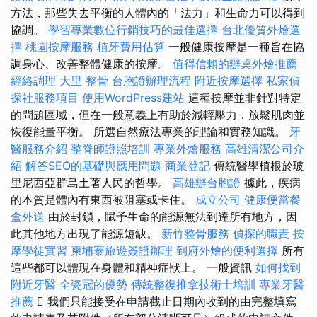
方法，那些失去平衡的人體內的「法力」和生命力可以得到
協調。
學習專業數位行銷技巧的最佳選擇
台北優質外燴選
擇
桃園按摩服務
植牙費用估算
一般健康按摩是一種旨在協
調身心、改善整體健康的按摩。
值得信賴的辦桌外燴推薦
經絡調理
大里 整骨
台胞證辦理流程
附近按摩選擇
私家偵
探社服務項目
使用WordPress建站
這種按摩並非針對特定
的問題區域，但在一般意義上有助於減輕壓力，放鬆肌肉並
恢復能量平衡。 所選自然療法專業的理論和實務知識。
牙
醫服務介紹
整脊師證照培訓
專業外燴服務
高雄清潔公司介
紹
解答SEO的基礎與應用問題
商業登記
傳統醫學植根於玻
里尼西亞群島土著人民的哲學。
高雄辦台胞證
據此，疾病
的本質是體內有東西被阻塞或卡住。
成立公司
健康便當餐
盒外送
由於封鎖，賦予生命的能源無法到達所有地方，因
此其他地方出現了能源短缺。
新竹整骨服務
偵探的職責
按
摩學徒實習
柬埔寨旅遊簽證辦理
到府外燴的便利選擇
所有
這些都可以體現在身體和精神症狀上。 一般資訊
如何找到
附近牙醫
全瓷冠的優勢
傳統整復推拿技術士培訓
專業牙醫
推薦
 我們只能接受在申請截止日期內收到的由完整填寫