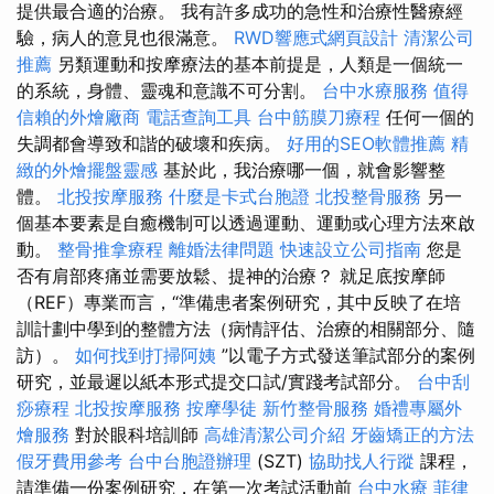
提供最合適的治療。 我有許多成功的急性和治療性醫療經
驗，病人的意見也很滿意。
RWD響應式網頁設計
清潔公司
推薦
另類運動和按摩療法的基本前提是，人類是一個統一
的系統，身體、靈魂和意識不可分割。
台中水療服務
值得
信賴的外燴廠商
電話查詢工具
台中筋膜刀療程
任何一個的
失調都會導致和諧的破壞和疾病。
好用的SEO軟體推薦
精
緻的外燴擺盤靈感
基於此，我治療哪一個，就會影響整
體。
北投按摩服務
什麼是卡式台胞證
北投整骨服務
另一
個基本要素是自癒機制可以透過運動、運動或心理方法來啟
動。
整骨推拿療程
離婚法律問題
快速設立公司指南
您是
否有肩部疼痛並需要放鬆、提神的治療？ 就足底按摩師
（REF）專業而言，“準備患者案例研究，其中反映了在培
訓計劃中學到的整體方法（病情評估、治療的相關部分、隨
訪）。
如何找到打掃阿姨
”以電子方式發送筆試部分的案例
研究，並最遲以紙本形式提交口試/實踐考試部分。
台中刮
痧療程
北投按摩服務
按摩學徒
新竹整骨服務
婚禮專屬外
燴服務
對於眼科培訓師
高雄清潔公司介紹
牙齒矯正的方法
假牙費用參考
台中台胞證辦理
(SZT)
協助找人行蹤
課程，
請準備一份案例研究，在第一次考試活動前
台中水療
菲律