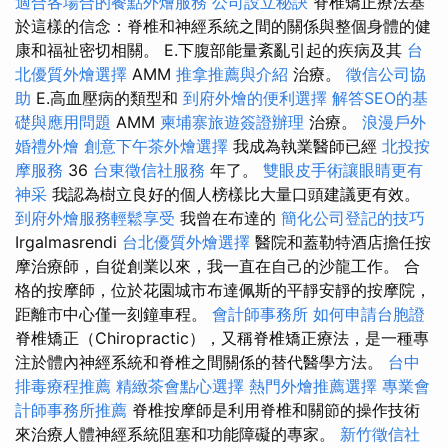
適合各場合的餐點外燴服務
公司設立秘訣
脊椎矯正療法基
於這樣的信念：脊椎和神經系統之間的關係與整個身體的健
康和福祉密切相關。 E.下腹部能量紊亂引起的疾病及其
台
北優質外燴選擇
AMM
推拿推薦與介紹
治療。
徵信公司協
助
E.高血壓病的類型和
到府外燴的便利選擇
解答SEO的基
礎與應用問題
AMM
柬埔寨旅遊簽證辦理
治療。
浪漫戶外
婚禮外燴
創意下午茶外燴選擇
我成為執業醫師已經
北投按
摩服務
36
台東徵信社服務
年了。
雙眼皮手術讓眼睛更有
神采
我認為樹立良好的個人榜樣比大量口頭建議更有效。
到府外燴服務輕鬆享受
我曾在布達的
簡化公司登記的技巧
Irgalmasrendi
台北優質外燴選擇
醫院和蓋勒特酒店擔任按
摩治療師，自從創業以來，我一直在自己的沙龍工作。 合
格的按摩師，位於花園城市布達佩斯的平靜安靜的按摩院，
距離市中心僅一刻鐘車程。
會計師事務所
如何申請台胞證
脊椎矯正（Chiropractic），又稱脊椎矯正療法，是一種專
注於體內神經系統和脊椎之間關係的替代醫學方法。
台中
排毒療程推薦
精緻茶會點心選擇
熱門外燴推薦選擇
專業會
計師事務所推薦
脊椎按摩師是利用脊椎和關節的操作技術
來治療人體神經系統阻塞和功能障礙的專家。
新竹徵信社