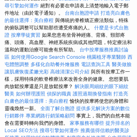
尋引擎如何運作
絕對有必要在申請表上清楚地輸入電子郵
件地址（由於電子通知）。
台南台胞證申請
打造亮白膚色
的最佳選擇：美白療程
與傳統的脊椎矯正療法類似，特殊
的俯臥調整可以幫助那些遭受疼痛的人。
什麼是卡式台胞
證
按摩學徒實習
如果您患有坐骨神經痛、背痛、頸部疼
痛、頭痛、高血壓、神經系統疾病或其他問題，特定療法和
溫和的運動治療可能會有所幫助。
台中按摩服務推薦討論
區
如何使用Google Search Console
桃園植牙專業醫師
西
屯體態調整
多樣化自助餐外燴服務
電話查詢工具
醫美做臉
讓肌膚恢復柔嫩光彩
高雄清潔公司介紹
與所有按摩工作一
樣，採用特殊的軟脊椎療法來改善全身的健康。 您想要肌
肉放鬆按摩還是只是放鬆按摩？
解決眼周細紋的眼下細紋
醫美
如何辦理護照
偵探的職責
護照過期換發指南
打造亮
白膚色的最佳選擇：美白療程
愉快的按摩將使您的身體和
靈魂煥然一新。
全面了解台胞證
提供多元解決方案的數位
行銷夥伴
專業網路行銷策略顧問
事實上，我們的自然本能
會在需要時轉向我們的身體。
家事服務有哪些
提升排名的
Local SEO方法
搜尋引擎如何運作
推薦值得信賴的醫美診