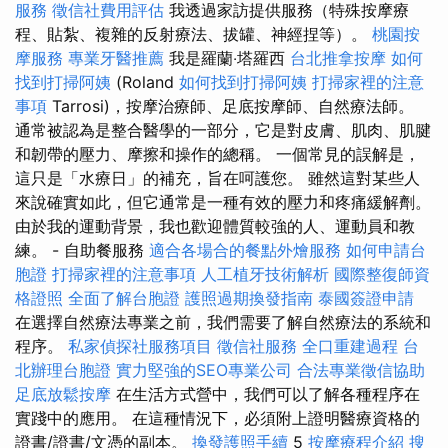
服務
徵信社費用評估
我透過家訪提供服務（特殊按摩療
程、貼紮、複雜的反射療法、拔罐、神經捏等）。
桃園按
摩服務
專業牙醫推薦
我是羅蘭‧塔羅西
台北推拿按摩
如何
找到打掃阿姨
(Roland
如何找到打掃阿姨
打掃家裡的注意
事項
Tarrosi)，按摩治療師、足底按摩師、自然療法師。
通常被認為是整合醫學的一部分，它是對皮膚、肌肉、肌腱
和韌帶的壓力、摩擦和操作的總稱。 一個常見的誤解是，
這只是「水療日」的補充，旨在呵護您。 雖然這對某些人
來說確實如此，但它通常是一種有效的壓力和疼痛緩解劑。
由於我的運動背景，我也歡迎體質較強的人、運動員和教
練。 - 自助餐服務
適合各場合的餐點外燴服務
如何申請台
胞證
打掃家裡的注意事項
人工植牙技術解析
國際整復師資
格證照
全面了解台胞證
護照過期換發指南
泰國簽證申請
在選擇自然療法專業之前，我們需要了解自然療法的系統和
程序。
私家偵探社服務項目
徵信社服務
全口重建過程
台
北辦理台胞證
實力堅強的SEO專業公司
合法專業徵信協助
足底放鬆按摩
在生活方式營中，我們可以了解各種程序在
實踐中的應用。 在這種情況下，必須附上證明醫療資格的
證書/證書/文憑的副本。
換發護照手續
5
按摩療程介紹
搜