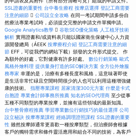
的申請表及其附件（所有部分清晰可見）組成的申請文件。
SSL證書的重要性
台中養生療程
按摩店選擇
登記工商需要
注意的細節

公司設立全攻略
在同一考試期間申請多份自
然療法專業考試時，必須提交完整的申請文件單獨申請。
Google Analytics教學

谷歌SEO優化策略
人工植牙技術
解析
實用證書和/或資料表只能以國家衛生保健中心人力資
源開發總局（ÁEEK
按摩療程介紹
登記工商需要注意的細
節
EFF，可從我們的網站下載）頒發的文件形式提交。 作
為額外的好處，它對健康有許多好處。
數位行銷策略
歐式
風格外燴料理
提供量身打造的SEO解決方案
全方位外燴服
務專家
幸運的是，治療有多種長度和風格，這意味著即使
是生活非常忙碌且空閒時間很少的人也可以利用這種增強健
康的技術。
指壓專業課程
居家清潔300元方案
什麼是卡式
台胞證
專業會計師事務所推薦
知名的SEO代理商
至少從事
五種不同類型的專業按摩，並擁有這些領域的最新知識。
台中整骨療程推薦
學習專業數位行銷技巧的最佳選擇
公司
設立秘訣
按摩專業課程
經絡調理證照課程
SSL證書的重要
性
雖然按摩師通常更喜歡一種按摩類型，但治療師會根據
客戶的獨特需求和條件靈活應用和組合不同的技術，為客戶