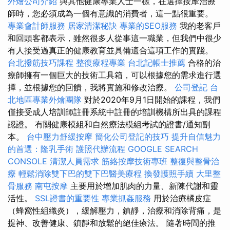
外燴公司介紹
與其他健康專業人士一樣，在選擇按摩治療
師時，您必須成為一個有意識的消費者，這一點很重要。
專業會計師服務
居家清潔秘訣
專業的SEO服務
我的老客戶
和回頭客都表示，雖然很多人從事這一職業，但我們中很少
有人接受過真正的健康教育並具備適合這項工作的實踐。
台北撥筋技巧課程
整復療程專業
台北記帳士推薦
合格的治
療師擁有一個巨大的技術工具箱，可以根據您的需求進行選
擇，並根據您的回饋，我將實施和修改治療。
公司登記
台
北地區專業外燴團隊
對於2020年9月1日開始的課程，我們
僅接受成人培訓師註冊系統中註冊的培訓機構所出具的課程
認證。 有關健康模組和自然療法模組考試的證書/通知副
本。
台中壓力舒緩按摩
簡化公司登記的技巧
提升自信魅力
的首選：隆乳手術
護照代辦流程
GOOGLE SEARCH
CONSOLE
清潔人員需求
筋絡按摩技術專班
整復與整骨治
療
輕鬆消除雙下巴的雙下巴醫美療程
換發護照手續
大里整
骨服務
南屯按摩
主要用於增加肌肉的力量、新陳代謝和靈
活性。
SSL證書的重要性
專業抓姦服務
用於治療橘皮症
（蜂窩性組織炎），緩解壓力，鎮靜，治療和消除背痛，是
提神、改善健康、鎮靜和放鬆的絕佳療法。 隨著時間的推