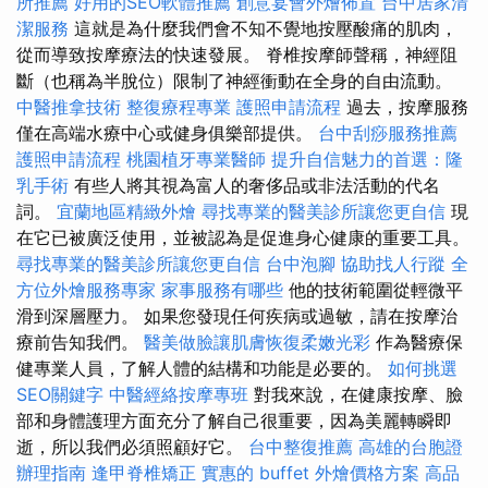
所推薦
好用的SEO軟體推薦
創意宴會外燴佈置
台中居家清
潔服務
這就是為什麼我們會不知不覺地按壓酸痛的肌肉，
從而導致按摩療法的快速發展。 脊椎按摩師聲稱，神經阻
斷（也稱為半脫位）限制了神經衝動在全身的自由流動。
中醫推拿技術
整復療程專業
護照申請流程
過去，按摩服務
僅在高端水療中心或健身俱樂部提供。
台中刮痧服務推薦
護照申請流程
桃園植牙專業醫師
提升自信魅力的首選：隆
乳手術
有些人將其視為富人的奢侈品或非法活動的代名
詞。
宜蘭地區精緻外燴
尋找專業的醫美診所讓您更自信
現
在它已被廣泛使用，並被認為是促進身心健康的重要工具。
尋找專業的醫美診所讓您更自信
台中泡腳
協助找人行蹤
全
方位外燴服務專家
家事服務有哪些
他的技術範圍從輕微平
滑到深層壓力。 如果您發現任何疾病或過敏，請在按摩治
療前告知我們。
醫美做臉讓肌膚恢復柔嫩光彩
作為醫療保
健專業人員，了解人體的結構和功能是必要的。
如何挑選
SEO關鍵字
中醫經絡按摩專班
對我來說，在健康按摩、臉
部和身體護理方面充分了解自己很重要，因為美麗轉瞬即
逝，所以我們必須照顧好它。
台中整復推薦
高雄的台胞證
辦理指南
逢甲脊椎矯正
實惠的 buffet 外燴價格方案
高品