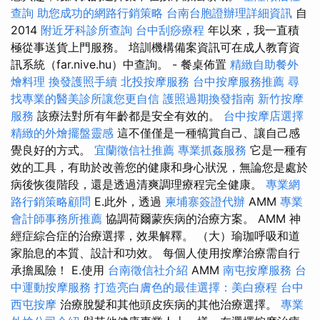
查詢
助您成功的網路行銷策略
台南台胞證辦理詳細資訊
自
2014
附近牙科診所查詢
台中刮痧療程
年以來，我一直積
極從事送貨上門服務。 培訓機構備案資訊可在成人教育資
訊系統（far.nive.hu）中查詢。 - 餐桌佈置
精緻自助餐外
燴料理
換發護照手續
北投按摩服務
台中按摩服務推薦
尋
找專業的醫美診所讓您更自信
護照過期換發指南
新竹按摩
服務
該療法對所有年齡都是安全有效的。
台中按摩店選擇
精緻的外燴擺盤靈感
這不僅僅是一種犒賞自己、讓自己感
覺良好的方式。
宜蘭徵信社推薦
專業抓姦服務
它是一種有
效的工具，有助於改善您的健康和身心狀況，無論您是處於
病後恢復階段，還是透過清爽調理療程完全健康。
專業網
路行銷策略顧問
E.此外，透過
柬埔寨簽證代辦
AMM
專業
會計師事務所推薦
協調荷爾蒙疾病的治療方案。 AMM 神
經症綜合症的治療選擇，效果解釋。 （大）瑜珈呼吸和道
家胎息的本質、設計和功效。 每個人使用按摩治療需自行
承擔風險！ E.使用
台南徵信社介紹
AMM
南屯按摩服務
台
中運動按摩服務
打造亮白膚色的最佳選擇：美白療程
台中
西屯按摩
治療脫髮和其他頭皮疾病的其他治療選擇。
專業