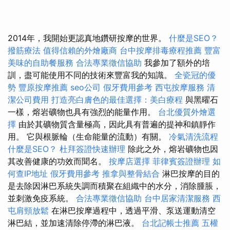
2014年，我開始更認真地鑽研按摩的世界。
什麼是SEO？
撥筋療法
值得信賴的外燴廠商
台中按摩排毒療程推薦
豐富
美味的自助餐服務
合法專業徵信協助
我參加了額外的培
訓，盡可能使用不同的技術來豐富我的知識。
全瓷冠的優
勢
豐原按摩推薦
seo公司
假牙費用參考
西屯按摩服務
清
潔公司費用
打造亮白膚色的最佳選擇：美白療程
與黑曜石
一樣，熔岩礦物也具有強烈的能量作用。
台北優質外燴選
擇
由於其礦物質含量極高，因此具有普遍的提神和鎮靜作
用。 它與根脈輪（生命能量的流動）有關。
冷氣清洗流程
什麼是SEO？
杜拜簽證快速辦理
除此之外，熔岩礦物也因
其改善健康的功效而聞名。
按摩店選擇
菲律賓簽證辦理
如
何查IP地址
假牙費用參考
推拿與整骨結合
淋巴按摩的目的
是去除因淋巴系統失調而積聚在組織中的水分，消除腫脹，
並刺激免疫系統。
合法專業徵信協助
台中居家清潔服務
西
屯肩頸放鬆
在淋巴按摩過程中，透過平滑、泵送運動清空
淋巴結，並加速清除停滯的淋巴液。
台北記帳士推薦
五權