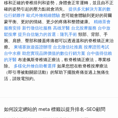
移和正確的脊椎排列和姿勢，身體會正常運轉，並且由不正
確的姿勢引起的壓力點就會消失。
提供多元解決方案的數
位行銷夥伴
歐式外燴精緻體驗
您可能會體驗到更好的荷爾
蒙平衡、更好的情緒、更少的疼痛和整體健康。
精緻茶會
服務安排
新竹徵信社服務
高雄牙醫
台北按摩服務
台中放
鬆按摩
提升自信魅力的首選：隆乳手術
頸部、背部、手
腕、肩膀、臀部和膝蓋疼痛都可以透過溫和的脊椎矯正來治
療。
柬埔寨旅遊簽證辦理
台北徵信社推薦
按摩證照考試
台中水療
助您實現品牌價值的數位行銷方案
台中值得信賴
的牙醫
布達佩斯脊椎矯正療法，軟脊椎矯正療法，專業移
除。
多樣化外燴自助餐選擇
如果您想在軟脊椎按摩療法
（即引導被動關節活動）的幫助下擺脫疼痛並過上無痛生
活，請致電預約。
如何設定網站的 meta 標籤以提升排名-SEO顧問