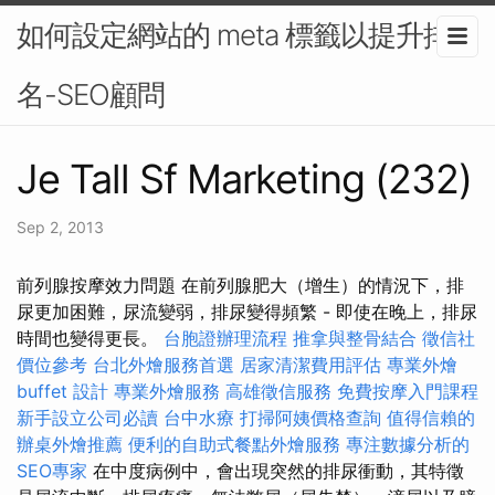
如何設定網站的 meta 標籤以提升排
名-SEO顧問
Je Tall Sf Marketing (232)
Sep 2, 2013
前列腺按摩效力問題 在前列腺肥大（增生）的情況下，排
尿更加困難，尿流變弱，排尿變得頻繁 - 即使在晚上，排尿
時間也變得更長。
台胞證辦理流程
推拿與整骨結合
徵信社
價位參考
台北外燴服務首選
居家清潔費用評估
專業外燴
buffet 設計
專業外燴服務
高雄徵信服務
免費按摩入門課程
新手設立公司必讀
台中水療
打掃阿姨價格查詢
值得信賴的
辦桌外燴推薦
便利的自助式餐點外燴服務
專注數據分析的
SEO專家
在中度病例中，會出現突然的排尿衝動，其特徵