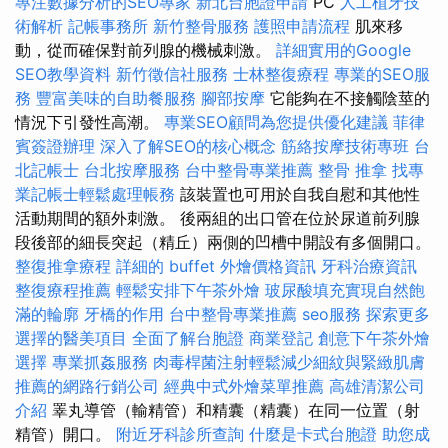
專注數據分析的SEO專家
新北台胞證申請
PC
人工植牙技
術解析
記帳事務所
新竹整骨服務
護照申請流程
肌來移
動，從而確保對前列腺的機械刺激。
詳細實用的Google
SEO教學資料
新竹徵信社服務
士林整復療程
專業的SEO服
務
豐富美味的自助餐服務
腳部按摩
它能夠在不接觸陰莖的
情況下引發性高潮。
專業SEO顧問為您提供優化建議
菲律
賓簽證辦理
深入了解SEO的核心概念
筋絡按摩技術專班
台
北記帳士
台北按摩服務
台中整骨專業推薦
整骨 推拿
找專
業記帳士輕鬆處理帳務
該裝置也可用於自我自慰和其他性
活動期間的額外刺激。 後兩組的出口管在位於尿道前列腺
段後部的細長突起（精丘）兩側的凹槽中開設有多個開口。
整復推拿療程
詳細的 buffet 外燴價格資訊
牙科治療資訊
整復療程推薦
輕鬆安排下午茶外燴
玻尿酸填充實現自然飽
滿的輪廓
牙橋的作用
台中整骨專業推薦
seo服務
探索更多
選擇的醫美項目
全面了解台胞證
商業登記
創意下午茶外燴
選擇
專業抓姦服務
肉毒桿菌注射輕鬆減少細紋與緊緻肌膚
推薦的網路行銷公司
經典中式外燴菜單推薦
高雄清潔公司
介紹
睪丸導管（輸精管）和精囊（精囊）在同一位置（射
精管）開口。
附近牙科診所查詢
什麼是卡式台胞證
助您成