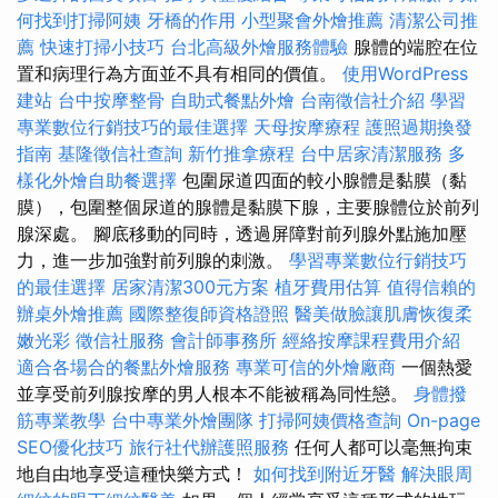
何找到打掃阿姨
牙橋的作用
小型聚會外燴推薦
清潔公司推
薦
快速打掃小技巧
台北高級外燴服務體驗
腺體的端腔在位
置和病理行為方面並不具有相同的價值。
使用WordPress
建站
台中按摩整骨
自助式餐點外燴
台南徵信社介紹
學習
專業數位行銷技巧的最佳選擇
天母按摩療程
護照過期換發
指南
基隆徵信社查詢
新竹推拿療程
台中居家清潔服務
多
樣化外燴自助餐選擇
包圍尿道四面的較小腺體是黏膜（黏
膜），包圍整個尿道的腺體是黏膜下腺，主要腺體位於前列
腺深處。 腳底移動的同時，透過屏障對前列腺外點施加壓
力，進一步加強對前列腺的刺激。
學習專業數位行銷技巧
的最佳選擇
居家清潔300元方案
植牙費用估算
值得信賴的
辦桌外燴推薦
國際整復師資格證照
醫美做臉讓肌膚恢復柔
嫩光彩
徵信社服務
會計師事務所
經絡按摩課程費用介紹
適合各場合的餐點外燴服務
專業可信的外燴廠商
一個熱愛
並享受前列腺按摩的男人根本不能被稱為同性戀。
身體撥
筋專業教學
台中專業外燴團隊
打掃阿姨價格查詢
On-page
SEO優化技巧
旅行社代辦護照服務
任何人都可以毫無拘束
地自由地享受這種快樂方式！
如何找到附近牙醫
解決眼周