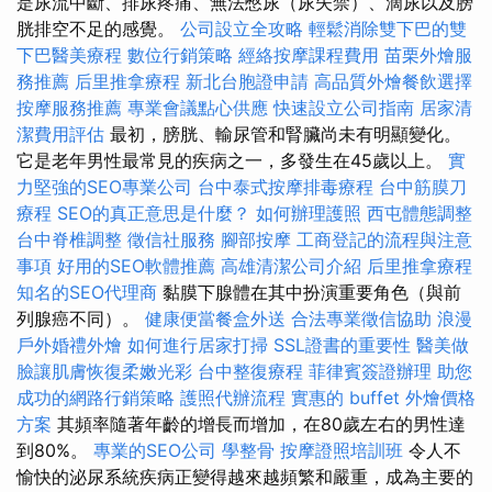
是尿流中斷、排尿疼痛、無法憋尿（尿失禁）、滴尿以及膀
胱排空不足的感覺。
公司設立全攻略
輕鬆消除雙下巴的雙
下巴醫美療程
數位行銷策略
經絡按摩課程費用
苗栗外燴服
務推薦
后里推拿療程
新北台胞證申請
高品質外燴餐飲選擇
按摩服務推薦
專業會議點心供應
快速設立公司指南
居家清
潔費用評估
最初，膀胱、輸尿管和腎臟尚未有明顯變化。
它是老年男性最常見的疾病之一，多發生在45歲以上。
實
力堅強的SEO專業公司
台中泰式按摩排毒療程
台中筋膜刀
療程
SEO的真正意思是什麼？
如何辦理護照
西屯體態調整
台中脊椎調整
徵信社服務
腳部按摩
工商登記的流程與注意
事項
好用的SEO軟體推薦
高雄清潔公司介紹
后里推拿療程
知名的SEO代理商
黏膜下腺體在其中扮演重要角色（與前
列腺癌不同）。
健康便當餐盒外送
合法專業徵信協助
浪漫
戶外婚禮外燴
如何進行居家打掃
SSL證書的重要性
醫美做
臉讓肌膚恢復柔嫩光彩
台中整復療程
菲律賓簽證辦理
助您
成功的網路行銷策略
護照代辦流程
實惠的 buffet 外燴價格
方案
其頻率隨著年齡的增長而增加，在80歲左右的男性達
到80%。
專業的SEO公司
學整骨
按摩證照培訓班
令人不
愉快的泌尿系統疾病正變得越來越頻繁和嚴重，成為主要的