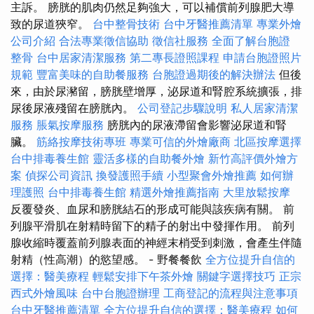
主訴。 膀胱的肌肉仍然足夠強大，可以補償前列腺肥大導
致的尿道狹窄。
台中整骨技術
台中牙醫推薦清單
專業外燴
公司介紹
合法專業徵信協助
徵信社服務
全面了解台胞證
整骨
台中居家清潔服務
第二專長證照課程
申請台胞證照片
規範
豐富美味的自助餐服務
台胞證過期後的解決辦法
但後
來，由於尿瀦留，膀胱壁增厚，泌尿道和腎腔系統擴張，排
尿後尿液殘留在膀胱內。
公司登記步驟說明
私人居家清潔
服務
脹氣按摩服務
膀胱內的尿液滯留會影響泌尿道和腎
臟。
筋絡按摩技術專班
專業可信的外燴廠商
北區按摩選擇
台中排毒養生館
靈活多樣的自助餐外燴
新竹高評價外燴方
案
偵探公司資訊
換發護照手續
小型聚會外燴推薦
如何辦
理護照
台中排毒養生館
精選外燴推薦指南
大里放鬆按摩
反覆發炎、血尿和膀胱結石的形成可能與該疾病有關。 前
列腺平滑肌在射精時留下的精子的射出中發揮作用。 前列
腺收縮時覆蓋前列腺表面的神經末梢受到刺激，會產生伴隨
射精（性高潮）的慾望感。 - 野餐餐飲
全方位提升自信的
選擇：醫美療程
輕鬆安排下午茶外燴
關鍵字選擇技巧
正宗
西式外燴風味
台中台胞證辦理
工商登記的流程與注意事項
台中牙醫推薦清單
全方位提升自信的選擇：醫美療程
如何