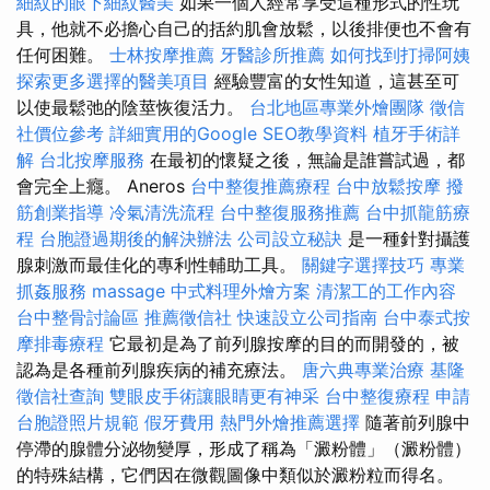
細紋的眼下細紋醫美
如果一個人經常享受這種形式的性玩
具，他就不必擔心自己的括約肌會放鬆，以後排便也不會有
任何困難。
士林按摩推薦
牙醫診所推薦
如何找到打掃阿姨
探索更多選擇的醫美項目
經驗豐富的女性知道，這甚至可
以使最鬆弛的陰莖恢復活力。
台北地區專業外燴團隊
徵信
社價位參考
詳細實用的Google SEO教學資料
植牙手術詳
解
台北按摩服務
在最初的懷疑之後，無論是誰嘗試過，都
會完全上癮。 Aneros
台中整復推薦療程
台中放鬆按摩
撥
筋創業指導
冷氣清洗流程
台中整復服務推薦
台中抓龍筋療
程
台胞證過期後的解決辦法
公司設立秘訣
是一種針對攝護
腺刺激而最佳化的專利性輔助工具。
關鍵字選擇技巧
專業
抓姦服務
massage
中式料理外燴方案
清潔工的工作內容
台中整骨討論區
推薦徵信社
快速設立公司指南
台中泰式按
摩排毒療程
它最初是為了前列腺按摩的目的而開發的，被
認為是各種前列腺疾病的補充療法。
唐六典專業治療
基隆
徵信社查詢
雙眼皮手術讓眼睛更有神采
台中整復療程
申請
台胞證照片規範
假牙費用
熱門外燴推薦選擇
隨著前列腺中
停滯的腺體分泌物變厚，形成了稱為「澱粉體」（澱粉體）
的特殊結構，它們因在微觀圖像中類似於澱粉粒而得名。