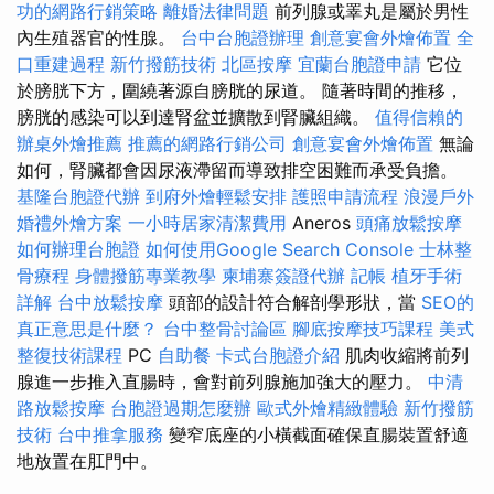
功的網路行銷策略
離婚法律問題
前列腺或睪丸是屬於男性
內生殖器官的性腺。
台中台胞證辦理
創意宴會外燴佈置
全
口重建過程
新竹撥筋技術
北區按摩
宜蘭台胞證申請
它位
於膀胱下方，圍繞著源自膀胱的尿道。 隨著時間的推移，
膀胱的感染可以到達腎盆並擴散到腎臟組織。
值得信賴的
辦桌外燴推薦
推薦的網路行銷公司
創意宴會外燴佈置
無論
如何，腎臟都會因尿液滯留而導致排空困難而承受負擔。
基隆台胞證代辦
到府外燴輕鬆安排
護照申請流程
浪漫戶外
婚禮外燴方案
一小時居家清潔費用
Aneros
頭痛放鬆按摩
如何辦理台胞證
如何使用Google Search Console
士林整
骨療程
身體撥筋專業教學
柬埔寨簽證代辦
記帳
植牙手術
詳解
台中放鬆按摩
頭部的設計符合解剖學形狀，當
SEO的
真正意思是什麼？
台中整骨討論區
腳底按摩技巧課程
美式
整復技術課程
PC
自助餐
卡式台胞證介紹
肌肉收縮將前列
腺進一步推入直腸時，會對前列腺施加強大的壓力。
中清
路放鬆按摩
台胞證過期怎麼辦
歐式外燴精緻體驗
新竹撥筋
技術
台中推拿服務
變窄底座的小橫截面確保直腸裝置舒適
地放置在肛門中。