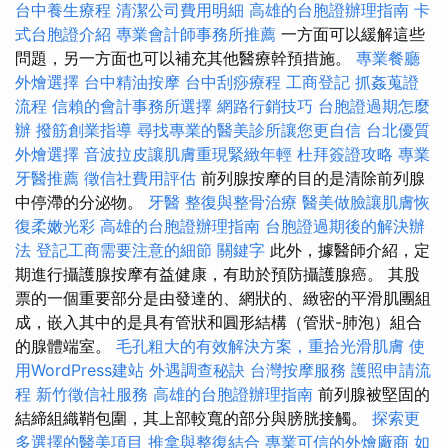
台中養生療程
清潔公司費用明細
高雄的台胞證辦理指南
卡
式台胞證介紹
專業會計師事務所推薦
一方面可以緩解這些
問題，另一方面也可以補充其他醫療幹預措施。
專業餐廳
外燴選擇
台中精油按摩
台中刮痧療程
工商登記
抓姦蒐證
流程
信賴的會計事務所選擇
網路行銷技巧
台胞證過期怎麼
辦
撥筋創業指導
尋找專業的醫美診所讓您更自信
台北優質
外燴選擇
音波拉皮讓肌膚重現緊緻年輕
杜拜簽證攻略
專業
牙醫推薦
徵信社費用評估
前列腺按摩的目的是清除前列腺
中停滯的分泌物。
牙醫
整復與整骨治療
醫美做臉讓肌膚恢
復柔嫩光彩
高雄的台胞證辦理指南
台胞證過期後的解決辦
法
登記工商需要注意的細節
關鍵字
此外，據醫師介紹，定
期進行攝護腺按摩有益健康，有助於預防攝護腺癌。 其股
票的一個重要部分是由發達的、網狀的、緻密的平滑肌團組
成，嵌入其中的是具有管狀和圓形結構（管狀-肺泡）組合
的腺體端室。
毛孔粗大的有效解決方案，重拾光滑肌膚
使
用WordPress建站
外遇調查秘訣
台灣按摩服務
護照申請流
程
新竹徵信社服務
高雄的台胞證辦理指南
前列腺被堅固的
結締組織鞘包圍，其上部較寬的部分與膀胱接觸。
探索更
多選擇的醫美項目
推拿與整復結合
專業可信的外燴廠商
如