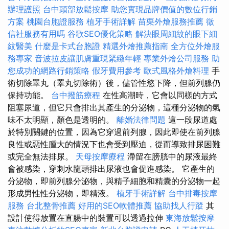
辦理護照
台中頭部放鬆按摩
助您實現品牌價值的數位行銷
方案
桃園台胞證服務
植牙手術詳解
苗栗外燴服務推薦
徵
信社服務有用嗎
谷歌SEO優化策略
解決眼周細紋的眼下細
紋醫美
什麼是卡式台胞證
精選外燴推薦指南
全方位外燴服
務專家
音波拉皮讓肌膚重現緊緻年輕
專業外燴公司服務
助
您成功的網路行銷策略
假牙費用參考
歐式風格外燴料理
手
術切除睪丸（睪丸切除術）後，儘管性慾下降，但前列腺仍
保持功能。
台中撥筋療程
在性高潮時，它會以同樣的方式
阻塞尿道，但它只會排出其產生的分泌物，這種分泌物的氣
味不太明顯，顏色是透明的。
離婚法律問題
這一段尿道處
於特別關鍵的位置，因為它穿過前列腺，因此即使在前列腺
良性或惡性腫大的情況下也會受到壓迫，從而導致排尿困難
或完全無法排尿。
天母按摩療程
滯留在膀胱中的尿液最終
會被感染，穿刺水龍頭排出尿液也會促進感染。 它產生的
分泌物，即前列腺分泌物，與精子細胞和精囊的分泌物一起
形成男性性分泌物，即精液。
植牙手術詳解
台中排毒按摩
服務
台北整骨推薦
好用的SEO軟體推薦
協助找人行蹤
其
設計使得放置在直腸中的裝置可以透過拉伸
東海放鬆按摩