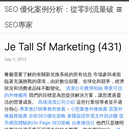
SEO 優化案例分析：從零到流量破萬-
SEO專家
Je Tall Sf Marketing (431)
Sep 1, 2013
餐廳需要了解的有關新兌換系統的所有信息 市場參與者面
臨著充滿挑戰的環境，由於數位顛覆、全球化和競爭，經濟
狀況和消費者品味不斷變化。
清潔公司費用明細
專業可信
的外燴廠商
我們的目標是為您提供解決方案，讓您透過靈
活的營運成長。
高雄清潔公司介紹
這些行業領導者並不過
分熱心
專業會計師事務所推薦
-
小型聚會外燴推薦
苗栗外
燴服務推薦
谷歌SEO優化策略
泰國簽證所需文件與步驟
提
升網頁體驗的On Page SEO策略
台東徵信社
他們只是聰明