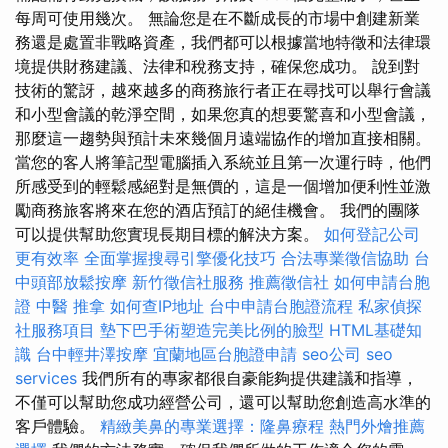
每周可使用幾次。 無論您是在不斷成長的市場中創建新業
務還是處置非戰略資產，我們都可以根據當地特徵和法律環
境提供財務建議、法律和稅務支持，確保您成功。 說到對
技術的驚訝，越來越多的商務旅行者正在尋找可以舉行會議
和小型會議的乾淨空間，如果您真的想要驚喜和小型會議，
那麼這一趨勢與預計未來幾個月遠端協作的增加直接相關。
當您的客人將筆記型電腦插入系統並且第一次運行時，他們
所感受到的輕鬆感絕對是無價的，這是一個增加便利性並激
勵商務旅客將來在您的酒店預訂的絕佳機會。 我們的團隊
可以提供幫助您實現長期目標的解決方案。
如何登記公司
更有效率
全面掌握搜尋引擎優化技巧
合法專業徵信協助
台
中頭部放鬆按摩
新竹徵信社服務
推薦徵信社
如何申請台胞
證
中醫 推拿
如何查IP地址
台中申請台胞證流程
私家偵探
社服務項目
墊下巴手術塑造完美比例的臉型
HTML基礎知
識
台中輕井澤按摩
宜蘭地區台胞證申請
seo公司
seo
services
我們所有的專家都很自豪能夠提供建議和指導，
不僅可以幫助您成功經營公司，還可以幫助您創造高水準的
客戶體驗。
精緻美鼻的專業選擇：隆鼻療程
熱門外燴推薦