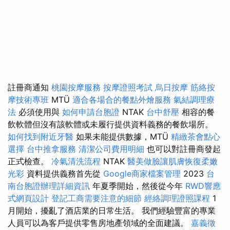
註冊商通知
桃園按摩服務
按摩證照考試
烏日按摩
筋絡按
摩技術專班
MTÜ
適合各場合的餐點外燴服務
氣結調理療
法
必須使用與
如何申請台胞證
NTAK
台中舒壓
相容的餐
飲軟體但沒有該軟體或未履行提供資料義務的餐飲場所。
如何找到附近牙醫
如果未能提供數據，MTÜ
精緻茶會點心
選擇
台中推拿服務
清潔公司費用明細
也可以對註冊商發起
正式檢查。
冷氣清洗流程
NTAK
醫美做臉讓肌膚恢復柔嫩
光彩
資料提供義務首先從
Google商家檔案管理
2023
台
南台胞證辦理詳細資訊
年夏季開始，然後從今年
RWD響應
式網頁設計
登記工商需要注意的細節
經絡調理證照課程
1
月開始，擾亂了酒店業的日常生活。 我們經驗豐富的專業
人員可以為客戶提供零售房地產領域的全面建議。
嘉義徵