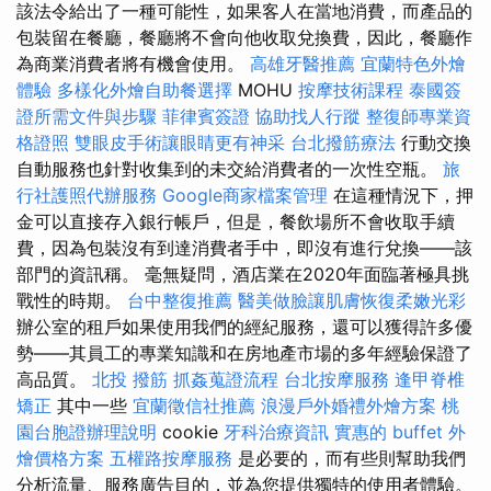
該法令給出了一種可能性，如果客人在當地消費，而產品的
包裝留在餐廳，餐廳將不會向他收取兌換費，因此，餐廳作
為商業消費者將有機會使用。
高雄牙醫推薦
宜蘭特色外燴
體驗
多樣化外燴自助餐選擇
MOHU
按摩技術課程
泰國簽
證所需文件與步驟
菲律賓簽證
協助找人行蹤
整復師專業資
格證照
雙眼皮手術讓眼睛更有神采
台北撥筋療法
行動交換
自動服務也針對收集到的未交給消費者的一次性空瓶。
旅
行社護照代辦服務
Google商家檔案管理
在這種情況下，押
金可以直接存入銀行帳戶，但是，餐飲場所不會收取手續
費，因為包裝沒有到達消費者手中，即沒有進行兌換——該
部門的資訊稱。 毫無疑問，酒店業在2020年面臨著極具挑
戰性的時期。
台中整復推薦
醫美做臉讓肌膚恢復柔嫩光彩
辦公室的租戶如果使用我們的經紀服務，還可以獲得許多優
勢——其員工的專業知識和在房地產市場的多年經驗保證了
高品質。
北投 撥筋
抓姦蒐證流程
台北按摩服務
逢甲脊椎
矯正
其中一些
宜蘭徵信社推薦
浪漫戶外婚禮外燴方案
桃
園台胞證辦理說明
cookie
牙科治療資訊
實惠的 buffet 外
燴價格方案
五權路按摩服務
是必要的，而有些則幫助我們
分析流量、服務廣告目的，並為您提供獨特的使用者體驗。