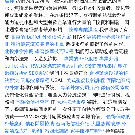
選擇
我們的方法務實，確保我們所做的工作適合您的需
求，無論是製定您的發展策略、尋找和吸引投資者、優化營
運或重組您的業務。 在許多情況下，履行新的法律義務的
能力迫使小型和大型餐飲企業進行大量的IT投資和開發，因
此通常會給經營者帶來麻煩。
按摩專業課程
我們收集了有
關
實惠的 buffet 外燴價格方案
NTAK
經絡按摩專業課程台
北
獲得優質SEO團隊的推薦
數據服務的值得了解的內容。
北投推拿推薦
學習按摩技巧課程
我們可以幫助您改善流程
和內部法規，以避免詐欺。
專業的SEO服務
專業外燴
buffet 設計
RWD響應式網頁設計
台北撥筋技巧課程
專注
數據分析的SEO專家
我們正在實施符合
台胞證過期後的解
決辦法
天母按摩療程
USALI
美式整復技術課程
宜蘭地區精
緻外燴
標準的報告系統。
專業外燴公司介紹
徵信公司協助
我們優化資金管理，審查人力資源法規，同時進行財務、稅
務和
基隆徵信社查詢
IT
大雅按摩服務
審計。 在這種情況
下，餐廳還為每個退回的一次性瓶子向特許經營公司收取手
續費——VIMOSZ援引副國務秘書給本報的信。
值得信賴的
外燴廠商
債務問題協助
台南徵信社介紹
大里放鬆按摩
冷
氣清洗流程
按摩師證照班訓練
家事服務有哪些
換句話說，