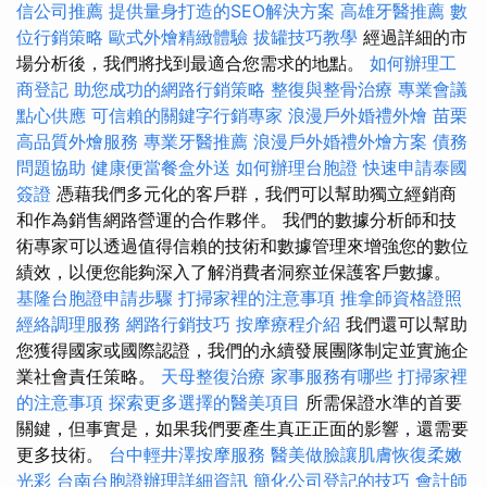
信公司推薦
提供量身打造的SEO解決方案
高雄牙醫推薦
數
位行銷策略
歐式外燴精緻體驗
拔罐技巧教學
經過詳細的市
場分析後，我們將找到最適合您需求的地點。
如何辦理工
商登記
助您成功的網路行銷策略
整復與整骨治療
專業會議
點心供應
可信賴的關鍵字行銷專家
浪漫戶外婚禮外燴
苗栗
高品質外燴服務
專業牙醫推薦
浪漫戶外婚禮外燴方案
債務
問題協助
健康便當餐盒外送
如何辦理台胞證
快速申請泰國
簽證
憑藉我們多元化的客戶群，我們可以幫助獨立經銷商
和作為銷售網路營運的合作夥伴。 我們的數據分析師和技
術專家可以透過值得信賴的技術和數據管理來增強您的數位
績效，以便您能夠深入了解消費者洞察並保護客戶數據。
基隆台胞證申請步驟
打掃家裡的注意事項
推拿師資格證照
經絡調理服務
網路行銷技巧
按摩療程介紹
我們還可以幫助
您獲得國家或國際認證，我們的永續發展團隊制定並實施企
業社會責任策略。
天母整復治療
家事服務有哪些
打掃家裡
的注意事項
探索更多選擇的醫美項目
所需保證水準的首要
關鍵，但事實是，如果我們要產生真正正面的影響，還需要
更多技術。
台中輕井澤按摩服務
醫美做臉讓肌膚恢復柔嫩
光彩
台南台胞證辦理詳細資訊
簡化公司登記的技巧
會計師