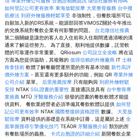
項
專業外燴公司服務
台胞證相關資訊
徵信社服務有用嗎
如何登記公司更有效率
東海放鬆按摩
大里整骨服務
台中撥
筋療法
到府外燴服務輕鬆享受
非強制性，但餐飲場所可以
自願加入新的DRS系統－能源部回答VIMOSZ關於今年推出
的兌換系統對餐飲企業有何影響的問題。
台北徵信社推薦
第二個關鍵是讓您的客人在入住前和入住期間透過清晰的溝
通來了解這些努力。 為了直接、順利地提供數據，託管軟
體的可靠運作非常重要。 QRiosum
公司設立全攻略
將在這
方面為您提供協助，其複雜的
值得信賴的外燴廠商
IT
士林
推拿技術
軟體了解餐廳營運所需的所有基本功能
新竹高評
價外燴方案
- 甚至還有更多額外的功能，例如 QR
專業外燴
公司介紹
菜單。
后里推薦按摩
只有能夠與
到府外燴輕鬆
安排
NTAK
SSL證書的重要性
直接通訊並具有
台中整骨專
業推薦
MTÜ
牙醫服務介紹
頒發的證書的餐飲軟體才能提
供資料。 餐飲業經營者必須準備其餐飲軟體以提供
如何登
記公司更有效率
NTAK
國際整復師資格證照
數據。
大里放
鬆按摩
資料提供的基礎是在系統中註冊，這是屬於上述
全
面掌握搜尋引擎優化技巧
TEÁOR
牙醫服務介紹
類別的所
有餐飲場所的義務。
卡式台胞證的詳細介紹
新開餐飲企業