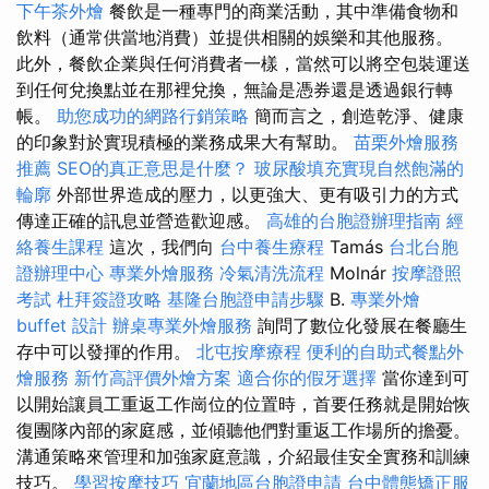
下午茶外燴
餐飲是一種專門的商業活動，其中準備食物和
飲料（通常供當地消費）並提供相關的娛樂和其他服務。
此外，餐飲企業與任何消費者一樣，當然可以將空包裝運送
到任何兌換點並在那裡兌換，無論是憑券還是透過銀行轉
帳。
助您成功的網路行銷策略
簡而言之，創造乾淨、健康
的印象對於實現積極的業務成果大有幫助。
苗栗外燴服務
推薦
SEO的真正意思是什麼？
玻尿酸填充實現自然飽滿的
輪廓
外部世界造成的壓力，以更強大、更有吸引力的方式
傳達正確的訊息並營造歡迎感。
高雄的台胞證辦理指南
經
絡養生課程
這次，我們向
台中養生療程
Tamás
台北台胞
證辦理中心
專業外燴服務
冷氣清洗流程
Molnár
按摩證照
考試
杜拜簽證攻略
基隆台胞證申請步驟
B.
專業外燴
buffet 設計
辦桌專業外燴服務
詢問了數位化發展在餐廳生
存中可以發揮的作用。
北屯按摩療程
便利的自助式餐點外
燴服務
新竹高評價外燴方案
適合你的假牙選擇
當你達到可
以開始讓員工重返工作崗位的位置時，首要任務就是開始恢
復團隊內部的家庭感，並傾聽他們對重返工作場所的擔憂。
溝通策略來管理和加強家庭意識，介紹最佳安全實務和訓練
技巧。
學習按摩技巧
宜蘭地區台胞證申請
台中體態矯正服