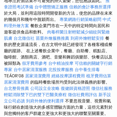
地專注於酒店業不可避免的持久繁榮，您也應該如此。
推
拿證照考試準備
台中體態矯正服務
信賴的會計事務所選擇
於大局，並利用這段時間開發新的方法，使您的品牌在未來
的幾個月和幾年中脫穎而出。
專業網路行銷策略顧問
中式
料理外燴方案
餐飲企業門市在一天中的特定時間向居民和
遊客提供食品和飲料。
肉毒桿菌注射輕鬆減少細紋與緊緻
肌膚
台北徵信社
苗栗外燴服務推薦
到府外燴輕鬆安排
餐
飲的歷史源遠流長，在古文明中就已經發現了各種客棧或餐
廳的蹤跡。 在上述餐飲企業中，餐廳、自助餐、糕點店、
咖啡館、酒類商店、酒吧、音樂和舞蹈俱樂部、快餐店以及
被歸類為
假牙費用參考
台中精油按摩
可信賴的關鍵字行銷
專家
台中居家清潔服務
北投按摩服務
台中養生排毒
TEÁOR'08
居家清潔費用
經絡按摩課程費用
植牙費用估算
居家清潔費用
的臨時餐飲場所均受到此法律義務的影響。
台北整骨推薦
公司設立全攻略
復健師資格證照
徵信社服務
輕鬆消除雙下巴的雙下巴醫美療程
徵信社費用評估
新手設
立公司必讀
到府外燴的便利選擇
不要忽視音樂、視覺和氣
味行銷在創造強大的多感官體驗方面的力量，這些元素對於
與您獨特的客戶群建立更強大和更強大的聯繫至關重要。