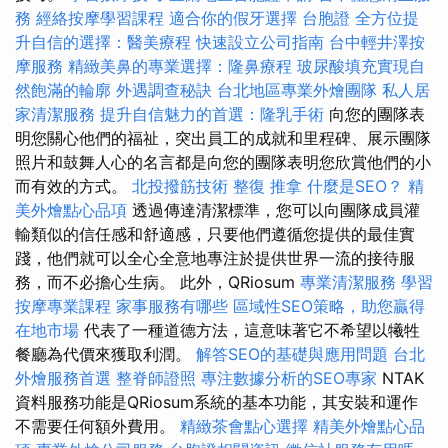
務
經絡按摩學習課程
適合你的假牙選擇
台胞證
全方位提
升自信的選擇：醫美療程
快速設立公司指南
台中輕井澤按
摩服務
精緻美鼻的專業選擇：隆鼻療程
玻尿酸填充實現自
然飽滿的輪廓
外遇調查秘訣
台北地區專業外燴團隊
私人居
家清潔服務
提升自信魅力的首選：隆乳手術
向您的團隊表
明您關心他們的福祉，突出員工的成就和里程碑、展示團隊
照片和鼓舞人心的名言都是向您的團隊表明您欣賞他們的小
而有效的方式。
北投撥筋技術
整復 推拿
什麼是SEO？
精
美外燴點心品項
透過傳達清潔標準，您可以向團隊成員灌
輸類似的信任感和舒適感，只要他們遵循您提供的最佳實
踐，他們就可以全心全意地專注於提供世界一流的接待服
務，而不必擔心生病。 此外，QRiosum
專業清潔服務
學習
按摩專業課程
家事服務有哪些
區域性SEO策略，助您贏得
在地市場
代表了一種道德方法，這意味著它不希望以犧牲
餐廳為代價來獲取利潤。
解答SEO的基礎與應用問題
台北
外燴服務首選
整脊師證照
專注數據分析的SEO專家
NTAK
資料服務功能是QRiosum系統的基本功能，其安裝和運作
不需要任何額外費用。
精緻茶會點心選擇
精美外燴點心品