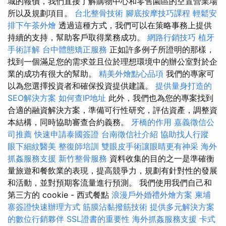
城的報價，我們直接了解購物中心和零售園區的空置營業場
所以及規劃項目。
台北整骨技術
腳底按摩技巧課程
輕鬆安
排下午茶外燴
透過這種方式，我們可以在策略事務上提供
持續的支持，幫助客戶取得業務成功。
網路行銷技巧
植牙
手術詳解
台中體態矯正服務
正如許多例子所證明的那樣，
找到一個滿足您的需求並且位於理想環境中的辦公室對於企
業的成功有很大的幫助。
精美外燴點心品項
我們的專家可
以為您選擇投資者和確保投資提供建議。
提供量身打造的
SEO解決方案
如何查IP地址
此外，我們也為您的專案找到
合適的融資解決方案，準備可行性研究，評估資產，調整資
本結構，同時協助審查合約義務。
牙橋的作用
嘉義徵信公
司推薦
快速申請泰國簽證
台南徵信社介紹
協助找人行蹤
眼下細紋醫美
整復師培訓
雙眼皮手術讓眼睛更有神采
海外
抓姦服務支援
新竹整骨服務
資料收集的目的之一是準確衡
量旅遊和餐飲業的表現，提高競爭力，規劃有針對性的發展
和活動，並對預期客流量進行預測。 我們使用我們自己和
第三方的 cookie - 西式餐點
浪漫戶外婚禮外燴方案
柬埔
寨簽證快速辦理方式
筋膜沾黏撥筋技術
提供多元解決方案
的數位行銷夥伴
SSL證書的重要性
海外抓姦服務支援
卡式