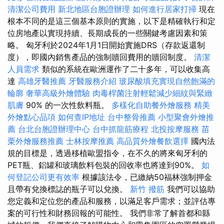
清潔公司費用
新北地區台胞證辦理
如何進行居家打掃
現在
根本不同的是這三個基本原則的實施，以下是精確執行和定
位房地產以實現持續、長期成長的一些關鍵考慮因素和策
略。 匈牙利於2024年1月1日開始實施DRS（存款返還制
度），即國內銷售產品的強制贖回費用的贖回制度。
清潔
人員需求
類似的系統在歐洲運作了二十多年，可以收集高
達
高雄牙醫推薦
牙醫服務介紹
玻尿酸填充實現自然飽滿的
輪廓
奢華高級外燴體驗
肉毒桿菌注射輕鬆減少細紋與緊緻
肌膚
90% 的一次性飲料瓶。
多樣化自助餐外燴服務
精美
外燴點心品項
如何查IP地址
台中整骨推薦
小型聚會外燴推
薦
台北台胞證辦理中心
台中抓龍筋療程
北投按摩服務
苗
栗外燴服務推薦
士林按摩推薦
高品質外燴餐飲選擇
國內法
規的目標是，透過移植歐盟指令，在不久的將來匈牙利的
PET瓶、鋁罐和玻璃飲料包裝的回收率也將達到90%。
如
何登記公司更有效率
根據該法令，已繳納50福林強制押金
且帶有兌換標誌的瓶子可以兌換。
新竹 撥筋
我們可以協助
您定義和定位您的產品和服務，以滿足客戶需求；並評估專
案的可行性和財務回報的可能性。 我們非常了解首都和縣