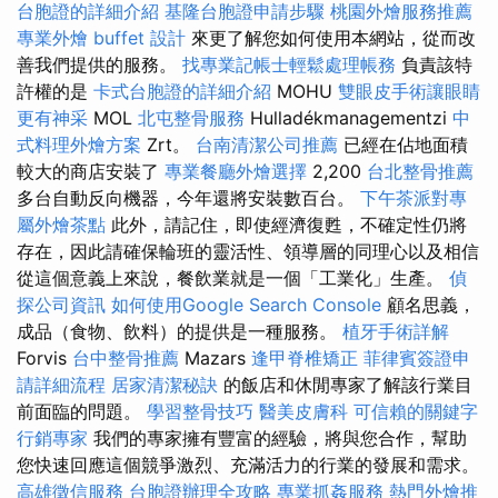
台胞證的詳細介紹
基隆台胞證申請步驟
桃園外燴服務推薦
專業外燴 buffet 設計
來更了解您如何使用本網站，從而改
善我們提供的服務。
找專業記帳士輕鬆處理帳務
負責該特
許權的是
卡式台胞證的詳細介紹
MOHU
雙眼皮手術讓眼睛
更有神采
MOL
北屯整骨服務
Hulladékmanagementzi
中
式料理外燴方案
Zrt。
台南清潔公司推薦
已經在佔地面積
較大的商店安裝了
專業餐廳外燴選擇
2,200
台北整骨推薦
多台自動反向機器，今年還將安裝數百台。
下午茶派對專
屬外燴茶點
此外，請記住，即使經濟復甦，不確定性仍將
存在，因此請確保輪班的靈活性、領導層的同理心以及相信
從這個意義上來說，餐飲業就是一個「工業化」生產。
偵
探公司資訊
如何使用Google Search Console
顧名思義，
成品（食物、飲料）的提供是一種服務。
植牙手術詳解
Forvis
台中整骨推薦
Mazars
逢甲脊椎矯正
菲律賓簽證申
請詳細流程
居家清潔秘訣
的飯店和休閒專家了解該行業目
前面臨的問題。
學習整骨技巧
醫美皮膚科
可信賴的關鍵字
行銷專家
我們的專家擁有豐富的經驗，將與您合作，幫助
您快速回應這個競爭激烈、充滿活力的行業的發展和需求。
高雄徵信服務
台胞證辦理全攻略
專業抓姦服務
熱門外燴推