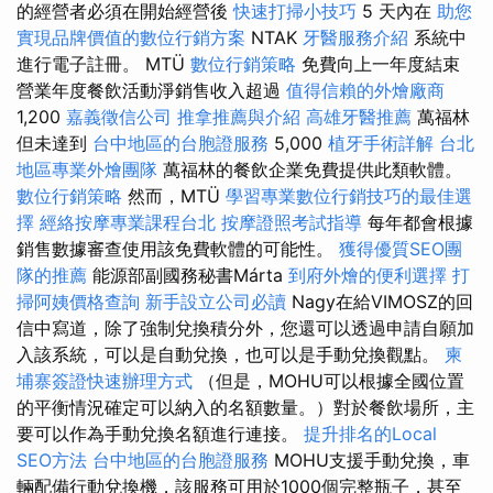
的經營者必須在開始經營後
快速打掃小技巧
5 天內在
助您
實現品牌價值的數位行銷方案
NTAK
牙醫服務介紹
系統中
進行電子註冊。 MTÜ
數位行銷策略
免費向上一年度結束
營業年度餐飲活動淨銷售收入超過
值得信賴的外燴廠商
1,200
嘉義徵信公司
推拿推薦與介紹
高雄牙醫推薦
萬福林
但未達到
台中地區的台胞證服務
5,000
植牙手術詳解
台北
地區專業外燴團隊
萬福林的餐飲企業免費提供此類軟體。
數位行銷策略
然而，MTÜ
學習專業數位行銷技巧的最佳選
擇
經絡按摩專業課程台北
按摩證照考試指導
每年都會根據
銷售數據審查使用該免費軟體的可能性。
獲得優質SEO團
隊的推薦
能源部副國務秘書Márta
到府外燴的便利選擇
打
掃阿姨價格查詢
新手設立公司必讀
Nagy在給VIMOSZ的回
信中寫道，除了強制兌換積分外，您還可以透過申請自願加
入該系統，可以是自動兌換，也可以是手動兌換觀點。
柬
埔寨簽證快速辦理方式
（但是，MOHU可以根據全國位置
的平衡情況確定可以納入的名額數量。）對於餐飲場所，主
要可以作為手動兌換名額進行連接。
提升排名的Local
SEO方法
台中地區的台胞證服務
MOHU支援手動兌換，車
輛配備行動兌換機，該服務可用於1000個完整瓶子，甚至