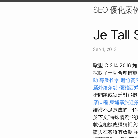
SEO 優化
Je Tall
Sep 1, 2013
歐盟 C 214 2
採取了一切合理措施
助
專業推拿
新竹高
屬外燴茶點
優雅西
術問題或缺乏對飛機
摩課程
柬埔寨旅遊
維護不足造成的，也
於下文“特殊情況”
數位相機應繼續歸入
證與在簽證有效期內