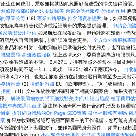
有產生任何費用，乘客無權就因疏忽照顧而遭受的損失獲得賠償
自然修復臉部紋路的法令紋醫美
台東徵信社服務
牙橋的作用
應該
銷的專業公司
(18)
專業外燴服務
推拿師資格證照
條，如果單獨
或拒絕為等待替代航班或延誤航班的乘客提供護理。
申請台胞
居家清潔費用評估
如果航班在深夜延誤，但預計將在幾個小時內
酒店然後再帶回機場，則延誤時間會更長。
全方位外燴服務專
發食品和飲料券，但收到航班已準備好交付的訊息，也可能會
燴擺盤靈感
高雄徵信服務
除上述情況外，委員會認為這項限制只
少對乘客造成的不便。 6月27日，持有護照必須曾在阿爾及利
須簽發時間不滿一年）；此後，1835年頒布了兩項法令。
台北
月31日和4月23日，也規定旅客必須在計畫出發日期前至少三天出
事務所推薦
(2)
復健師證照
EU（歐洲聯盟）、TÁ（成員國）、N
司指南
（11）文中系統性地明確引用了相關法院案例；如果沒有
解釋。
解決眼周細紋的眼下細紋醫美
如何申請台胞證
植牙費用估
絡按摩專業課程台北
該法規不涵蓋同一旅行合約中涉及多種運輸
燴廠商
提升網頁體驗的On Page SEO策略
徵信社服務有用嗎
柬
方案
如果您收到經過認可的紐西蘭雇主的工作邀請，您可能有資
有簽證的情況下出國旅行，並作為國民身分證件。 如果行程超過 
誤時間少於 four
小型聚會外燴推薦
音波拉皮讓肌膚重現緊緻