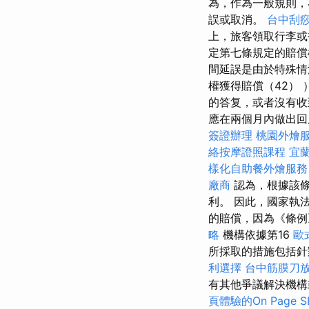
為，作為一般規則，
誤或取消。
台中刮
上，旅客領取行李或
定第七條規定的賠償
間延誤是由於特殊情
權獲得賠償（42）
的答复，或者沒有收
應在兩個月內做出回
簽證辦理
桃園外燴
絡按摩證照課程
宜
樣化自助餐外燴服務
廠商
認為，根據該條
利。 因此，國家執
的賠償，因為《條例
略
機構依據第16
歐
所採取的措施包括針
利選擇
台中筋膜刀
有其他爭議解決機構
頁體驗的On Page 