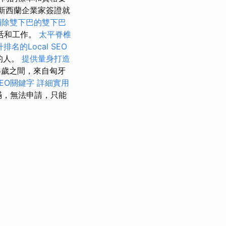
麼新西蘭企業家簽證就
消除雙下巴的雙下巴
活和工作。
太平脊椎
排名的Local SEO
的人。
提供量身打造
5歲之間，來自匈牙
EO關鍵字
詳細實用
滿，無法申請，只能