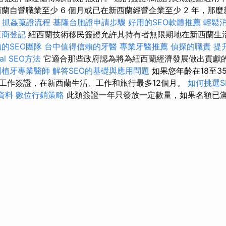
西蘭自營職業至少 6 個月或已在新西蘭經營企業至少 2 年，那
飲
抓姦蒐證流程
基隆台胞證申請步驟
好用的SEO軟體推薦
輕鬆
工商登記
紐西蘭技術移民簽證允許其持有者無限期地在新西蘭生
的SEO團隊
台中值得信賴的牙醫
專業牙醫推薦
偵探的職責
提升
l SEO方法
它適合那些政府認為將為紐西蘭經濟發展做出貢獻
園植牙專業醫師
解答SEO的基礎與應用問題
如果您年齡在18至3
工作簽證，在新西蘭生活、工作和旅行最多12個月。
如何挑選S
學資料
數位行銷策略
此類簽證一年只發放一定數量，如果名額已