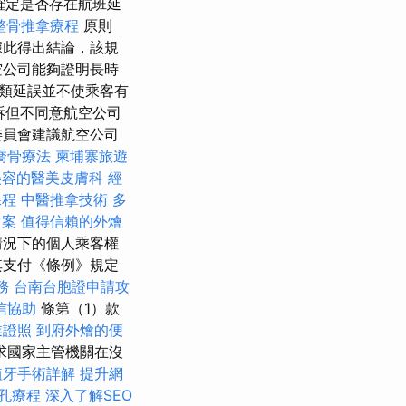
確定是否存在航班延
整骨推拿療程
原則
據此得出結論，該規
空公司能夠證明長時
類延誤並不使乘客有
訴但不同意航空公司
委員會建議航空公司
喬骨療法
柬埔寨旅遊
美容的醫美皮膚科
經
課程
中醫推拿技術
多
方案
值得信賴的外燴
情況下的個人乘客權
其支付《條例》規定
務
台南台胞證申請攻
信協助
條第（1）款
業證照
到府外燴的便
求國家主管機關在沒
植牙手術詳解
提升網
孔療程
深入了解SEO