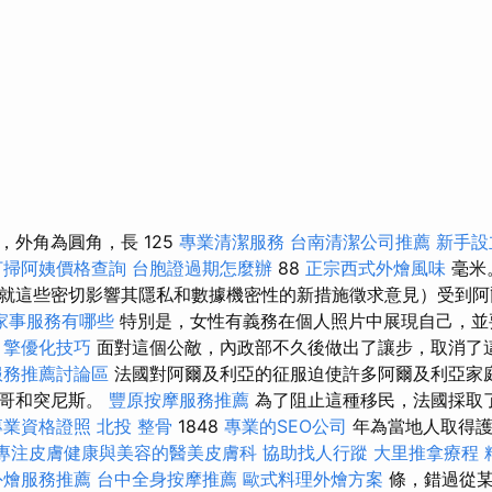
，外角為圓角，長 125
專業清潔服務
台南清潔公司推薦
新手設
打掃阿姨價格查詢
台胞證過期怎麼辦
88
正宗西式外燴風味
毫米
就這些密切影響其隱私和數據機密性的新措施徵求意見）受到阿
家事服務有哪些
特別是，女性有義務在個人照片中展現自己，並
引擎優化技巧
面對這個公敵，內政部不久後做出了讓步，取消了
服務推薦討論區
法國對阿爾及利亞的征服迫使許多阿爾及利亞家
洛哥和突尼斯。
豐原按摩服務推薦
為了阻止這種移民，法國採取
專業資格證照
北投 整骨
1848
專業的SEO公司
年為當地人取得護
專注皮膚健康與美容的醫美皮膚科
協助找人行蹤
大里推拿療程
外燴服務推薦
台中全身按摩推薦
歐式料理外燴方案
條，錯過從