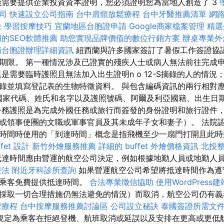
能需要提供企業投資資本證明，您必須證明您為當地人創造了 3
司
快速設立公司指南
台中肩頸放鬆療程
台中牙醫推薦清單
網
訣
學習按摩技巧
宜蘭地區台胞證申請
Google商家檔案管理
精選
的SEO軟體推薦
助您實現品牌價值的數位行銷方案
辦桌專業
南台胞證辦理詳細資訊
紐西蘭與許多國家簽訂了暑假工作簽證協
期限。 第一種情況涉及已證實的殘疾人士或病人無法前往完成
是需要臨時護照且無法加入出生證明n o 12-S摘錄的人的情況；
錄並填寫登記表的生物特徵資料。 與包含編碼資訊的兩行相對
 國家代碼、姓氏和名字以及護照號碼、阿爾及利亞國籍、出生日
公務護照是為完成外國任務或旅行而簽發的身份證明和旅行證件
或領事使團的文職或軍事官員及其未成年子女和妻子）。 法院
時間時使用的「到達時間」概念是指飛機至少一扇門打開且此時
fet 設計
新竹外燴服務推薦
詳細的 buffet 外燴價格資訊
北投
達時間應由營運的航空公司決定，例如根據地勤人員或地勤人
療法
附近牙科診所查詢
如果營運航空公司希望將抵達時間作為遵
和乘客免費提供抵達時間。
合法專業徵信協助
使用WordPress建
採取一切合理措施仍無法避免的情況）而取消，航空公司仍有義
摩療程
台中按摩服務推薦討論區
公司設立秘訣
泰國簽證所需文
規定為乘客在拒絕登機、航班取消或延誤以及安排在更高或更低