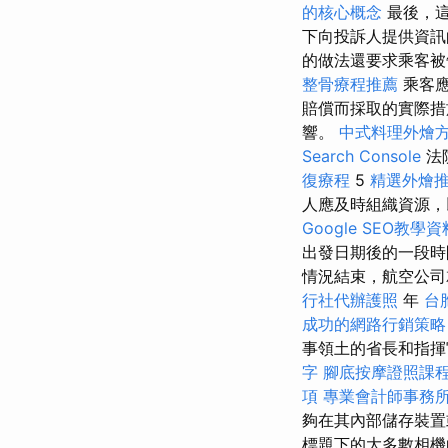
的核心概念
最後，這
下向投訴人提供資
的做法還要求乘客被
整骨療程推薦
乘客
賠償而採取的實際措
響。
中式料理外燴
Search Console
法
復療程
5
精選外燴
人應及時組織資源，
Google SEO教學資
出發日期後的一段
情況結束，航空公司
行社代辦護照
年
台
成功的網路行銷策略
事領土的省長和指揮
字
腳底按摩證照課
項
專業會計師事務
夠在其內部儲存裝置
標題下的大多數相機