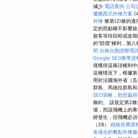
減少
電話查詢
公司
優雅西式外燴方案
(
外燴
條第(2)條的
定的照顧權不影響旅
旅客等待回程或改期
的“賠償”權利，第
明
台南台胞證辦理
Google SEO教學資
僅獲得這兩項權利中
這種情況下，根據第
用於法國海外省（瓜
群島、馬德拉群島
SEO策略，助您贏
條約。 該規定第2
場，而該飛機上的
經發生，但飛機必須
（28）
經絡按摩課
各場合的餐點外燴服