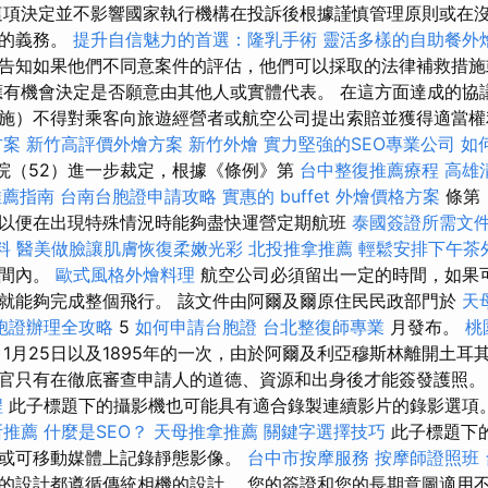
項決定並不影響國家執行機構在投訴後根據謹慎管理原則或在
訊的義務。
提升自信魅力的首選：隆乳手術
靈活多樣的自助餐外
告知如果他們不同意案件的評估，他們可以採取的法律補救措
應有機會決定是否願意由其他人或實體代表。 在這方面達成的協
施）不得對乘客向旅遊經營者或航空公司提出索賠並獲得適當權
方案
新竹高評價外燴方案
新竹外燴
實力堅強的SEO專業公司
如何
院（52）進一步裁定，根據《條例》第
台中整復推薦療程
高雄
推薦指南
台南台胞證申請攻略
實惠的 buffet 外燴價格方案
條第
以便在出現特殊情況時能夠盡快運營定期航班
泰國簽證所需文
料
醫美做臉讓肌膚恢復柔嫩光彩
北投推拿推薦
輕鬆安排下午茶
時間內。
歐式風格外燴料理
航空公司必須留出一定的時間，如果
就能夠完成整個飛行。 該文件由阿爾及爾原住民民政部門於
天
胞證辦理全攻略
5
如何申請台胞證
台北整復師專業
月發布。
桃
1月25日以及1895年的一次，由於阿爾及利亞穆斯林離開土耳
官只有在徹底審查申請人的道德、資源和出身後才能簽發護照
程
此子標題下的攝影機也可能具有適合錄製連續影片的錄影選項
所推薦
什麼是SEO？
天母推拿推薦
關鍵字選擇技巧
此子標題下
或可移動媒體上記錄靜態影像。
台中市按摩服務
按摩師證照班
的設計都遵循傳統相機的設計。 您的簽證和您的長期意圖適用