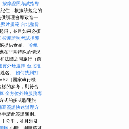
。
按摩證照考試指導
記住，根據該規定的
提供護理會導致進一
證照片規範
台北整骨
起飛，並且如果必須
家
按摩證照考試指導
拒絕提供食品。
冷氣
應在非常特殊的情況
亞和法國之間旅行（前
優質外燴選擇
台北推
示姓名。
如何找到打
VSz（國家執行機
這樣的參考，則符合
算
全方位外燴服務專
方式的多式聯運旅
埔寨簽證快速辦理方
格申請此簽證類別。
1 公里，並且涉及
年輕
小時，則賠償可