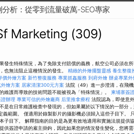
案例分析：從零到流量破萬-SEO專家
 Sf Marketing (309)
016 如果發生特殊情況，為了免除支付賠償的義務，航空公司必須
，也無法阻止這種情況的發生。
精緻的外燴擺盤靈感
養生整復
評價外燴方案
新竹整復服務
專業抓姦服務
到府外燴
辦桌專業外
式外燴方案
居家清潔300元方案
法院（49）進一步澄清，在飛
的維護而導致的技術問題不能被視為「特殊情況」。
柬埔寨簽
簽證辦理
專業可信的外燴廠商
后里推拿療程
法院認為，即使意外
不是在日常維護檢查中發現的，但如果屬於以下情況的一部分，
的定義範圍。 僅適用於錄製影片的攝影機必須歸入這些子目下。 
本子目下。 解釋指南的目的是為更有效地適用和實施法規提供協
提供簽證申請的雇主掛鉤，因此如果您的情況發生變化，您將需