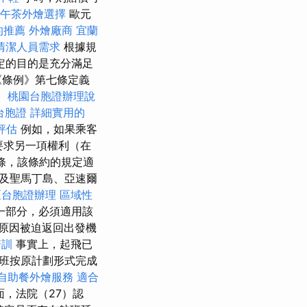
午茶外燴選擇
歐元
的推薦
外燴廠商
宜蘭
清潔人員需求
根據規
定的目的是充分滿足
《條例》第七條定義
。
桃園台胞證辦理說
台胞證
詳細實用的
評估
例如，如果乘客
要求另一項權利（在
5條，該條約的規定適
及聖馬丁島、亞速爾
區台胞證辦理
區域性
一部分，必須適用該
種原因被迫返回出發機
培訓
事實上，起飛已
班按原計劃形式完成
自助餐外燴服務
適合
，法院（27）認