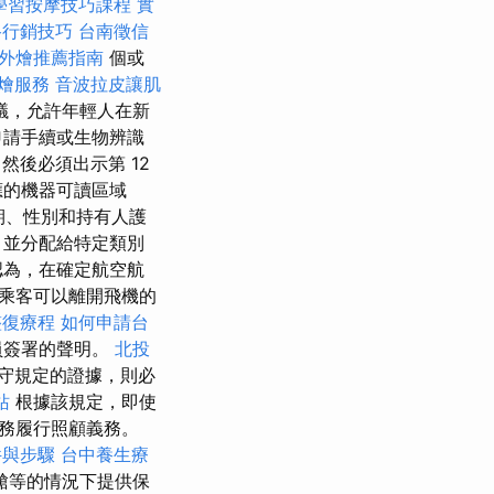
學習按摩技巧課程
實
路行銷技巧
台南徵信
外燴推薦指南
個或
外燴服務
音波拉皮讓肌
議，允許年輕人在新
申請手續或生物辨識
然後必須出示第 12
應的機器可讀區域
期、性別和持有人護
，並分配給特定類別
認為，在確定航空航
乘客可以離開飛機的
整復療程
如何申請台
員簽署的聲明。
北投
守規定的證據，則必
站
根據該規定，即使
務履行照顧義務。
件與步驟
台中養生療
艙等的情況下提供保