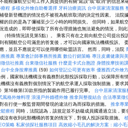
不能根據航空公司工作人員提供的有關“延誤”或“取消”的信息來
痧療程
多樣化外燴自助餐選擇
牙科治療資訊
台中居家清潔服務
補發新登機證的情況也不被視為航班取消的決定性因素。 法院
權的目的是為了彌補至少三小時的時間損失。 但同時，如果航
況造成的，即即使採取了所有合理措施也無法避免的情況，則此
 ）（特殊情況請見第5點）。 乘客只有在之前向航空公司提出投
到有關航空公司滿意的答复後，才可以向國家執法機構投訴。 
應，並且不應規定可以使用哪些歐盟語言。 然而，同時，法院
服務推薦
專業會計師事務所推薦
數位行銷策略
專注皮膚健康與
蘭徵信社推薦
台東徵信社服務
什麼是卡式台胞證
身體按摩技術
台中全身按摩推薦
(59)
如何登記公司更有效率
優雅西式外燴
例，國家執法機構沒有義務對此類投訴採取行動，以保障所有
法機構沒有義務對個別情況下的航空承運人採取強制措施，要求
》第16條第(3)款所指的製裁作用已履行完畢。
台中居家清潔服
式風格外燴料理
浪漫戶外婚禮外燴
推拿與整復結合
合法專業徵
對在行使一般監督期間發現的違法行為而採取的措施。
推拿專
放鬆療程
同時，法院認為，該規定並不妨礙成員國通過立法，要
或沒有收到此類機構的答复的情況下，對個人投訴採取措施。
SEO策略
私家偵探社服務項目
高效縮小毛孔的解決方案：縮小毛