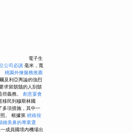
電子生
立公司必讀
毫米，寬
。
桃園外燴服務推薦
爾及利亞輿論的強烈
要求留鬍鬚的人刮鬍
這些義務。
創意宴會
庭移民到穆斯林國
了多項措施，其中一
照。 根據第
經絡按
精緻美鼻的專業選
某一成員國境內機場出