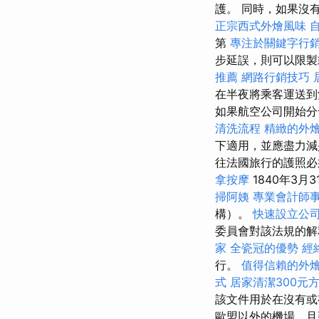
護。 同時，如果沒
正宗西式外燴風味
第
專注於關鍵字行
步延誤，則可以限製
推薦
網路行銷技巧
在半夜將乘客運送到
如果航空公司開始分
清洗流程
精緻的外
下適用，並應盡力減
往法國旅行的護照必
拿按摩
1840年3
掃阿姨
專業會計師
構）。
快速設立公
委員會對該法規的
家
全瓷冠的優勢
經
行。
值得信賴的外
式
居家清潔300元
該文件用於在沒有或
歐盟以外的機場，且延