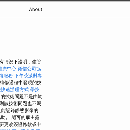
About
在所有情況下證明，儘管
推廣中心
徵信公司協
燴服務
下午茶派對專
機維修過程中發現的技
證快速辦理方式
學按
的技術問題不是由於
則該技術問題也不屬
只能記錄靜態影像的
助。 認可的雇主簽
要更改簽證條款或申