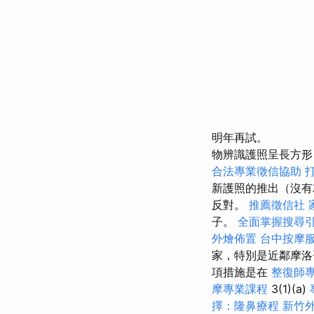
明年再試。
物辨識護照呈長方形
合法專業徵信協助
新護照的推出（沒有
反對。
推薦徵信社
子。
全面掌握搜尋
外燴佈置
台中按摩
家，特別是近鄰摩
項措施是在
整復師
摩專業課程
3(1)(a)
擇：隆鼻療程
新竹