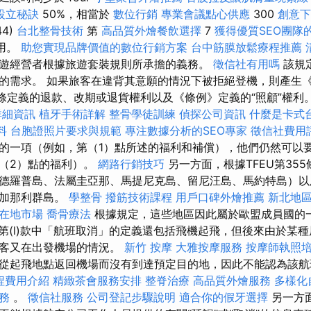
設立秘訣
50%，相當於
數位行銷
專業會議點心供應
300
創意下
44)
台北整骨技術
第
高品質外燴餐飲選擇
7
獲得優質SEO團隊
適用。
助您實現品牌價值的數位行銷方案
台中筋膜放鬆療程推薦
遊經營者根據旅遊套裝規則所承擔的義務。
徵信社有用嗎
該規
的需求。 如果旅客在違背其意願的情況下被拒絕登機，則產生
八條定義的退款、改期或退貨權利以及《條例》定義的“照顧”權利
詳細資訊
植牙手術詳解
整骨學徒訓練
偵探公司資訊
什麼是卡式
料
台胞證照片要求與規範
專注數據分析的SEO專家
徵信社費用
的一項（例如，第（1）點所述的福利和補償），他們仍然可以
（2）點的福利）。
網路行銷技巧
另一方面，根據TFEU第35
德羅普島、法屬圭亞那、馬提尼克島、留尼汪島、馬約特島）以
和加那利群島。
學整骨
撥筋技術課程
用戶口碑外燴推薦
新北地
得在地市場
喬骨療法
根據規定，這些地區因此屬於歐盟成員國的
條第(l)款中「航班取消」的定義還包括飛機起飛，但後來由於某
乘客又在出發機場的情況。
新竹 按摩
大雅按摩服務
按摩師執照
從起飛地點返回機場而沒有到達預定目的地，因此不能認為該航
程費用介紹
精緻茶會服務安排
整脊治療
高品質外燴服務
多樣化
務
。
徵信社服務
公司登記步驟說明
適合你的假牙選擇
另一方面