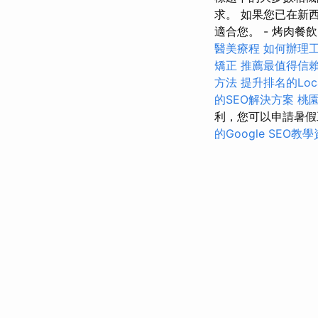
求。 如果您已在新
適合您。 - 烤肉餐
醫美療程
如何辦理
矯正
推薦最值得信賴
方法
提升排名的Loca
的SEO解決方案
桃
利，您可以申請暑假
的Google SEO教