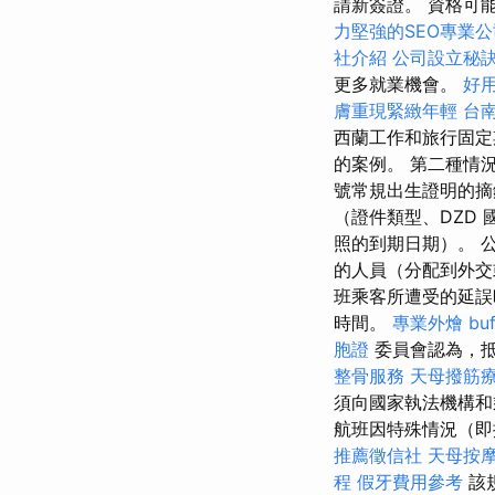
請新簽證。 資格可
力堅強的SEO專業公
社介紹
公司設立秘
更多就業機會。
好用
膚重現緊緻年輕
台
西蘭工作和旅行固定
的案例。 第二種情況
號常規出生證明的摘
（證件類型、DZD
照的到期日期）。 
的人員（分配到外交
班乘客所遭受的延誤
時間。
專業外燴 buf
胞證
委員會認為，抵
整骨服務
天母撥筋
須向國家執法機構
航班因特殊情況（即
推薦徵信社
天母按
程
假牙費用參考
該