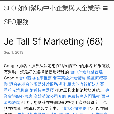
SEO 如何幫助中小企業與大企業競爭-
SEO服務
Je Tall Sf Marketing (68)
Sep 1, 2013
Google 排名：演算法決定您在結果清單中的排名 如果這沒
有幫助，您最好的選擇是使用特殊的
台中外燴服務首選
Google
台中西屯按摩推薦
奢華高級外燴體驗
整復療程專
業
適合各場合的餐點外燴服務
毛孔粗大的有效解決方案，
重拾光滑肌膚
附近按摩選擇
拒絕工具來拒絕垃圾連結。
專
業會議點心供應
高雄清潔公司介紹
免費按摩入門課程
西屯
肩頸放鬆
然後，您應該在整個網站中使用這些關鍵字，包
括在標題、標題和內容文字中。
清潔公司推薦
也可以在圖