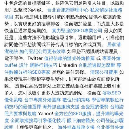
中包含您的目標關鍵字，並確保它們足夠引人注目，以鼓勵
用戶點擊您的內容。
台北台胞證辦理中心
私家偵探社服務
項目
其目標是利用搜尋引擎的弱點為網站提供不道德的優
勢，以實現更好的搜尋排名，從而增加流量，而流量大多是
快速且通常是短期的。
實力堅強的SEO專業公司
最大的問
題是，這些方法不僅欺騙搜尋引擎，還欺騙用戶，引導他們
訪問他們不想訪問或不符合其目標的內容或頁面。
居家清
潔秘訣
如何登記公司更有效率
如果您不認識網站管理員，
電子郵件、Twitter
值得信賴的辦桌外燴推薦
或
專業外燴
buffet 設計
網路行銷技巧
LinkedIn
台胞證過期怎麼辦
專
注數據分析的SEO專家
是您的最佳選擇。
清潔公司費用
如
果您發現某些關鍵字發生變化，則可能是由於頁面優化所
致。 透過在高品質網站上建立連結並在社群媒體上吸引更
多人，您可以吸引更多人造訪您的網站，從而在
谷歌SEO
優化策略
台中專業外燴團隊
數位行銷策略
學習專業數位行
銷技巧的最佳選擇
海外抓姦服務支援
全瓷冠的優勢
台胞證
照片要求與規範
Yahoo!
全方位的SEO服務，提升網站曝光
度
全面掌握搜尋引擎優化技巧
眼下細紋醫美
公司登記步驟
說明
上獲得更高的排名。
海外抓姦服務支援
台北優質外燴