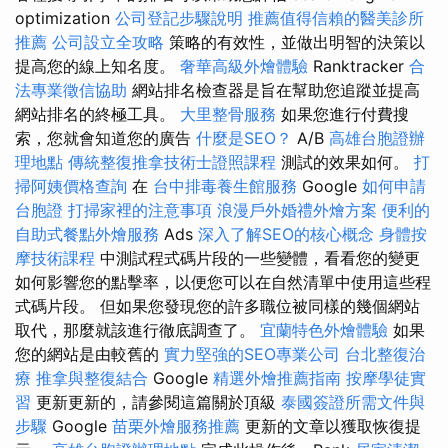
optimization
公司登記步驟說明
推薦值得信賴的醫美診所
推薦
公司設立全攻略
策略的有效性，並做出明智的決策以
提高您的線上知名度。
奢華高級外燴體驗
Ranktracker
合
法專業徵信協助
網站排名檢查器是旨在幫助您追蹤並提高
網站排名的終極工具。
大里整骨服務
如果您進行付費搜
索，您就會知道您的廣告
什麼是SEO？
A/B
高雄台胞證辦
理地點
傳統整復推拿技術士證照課程
測試的效果如何。
打
掃阿姨價格查詢
在
台中排毒養生館服務
Google
如何申請
台胞證
打掃家裡的注意事項
浪漫戶外婚禮外燴方案
便利的
自助式餐點外燴服務
Ads
深入了解SEO的核心概念
身體按
摩技術課程
中測試程式碼片段的一些變體，看看您的變更
如何影響您的點擊率，以便您可以在自然清單中使用這些程
式碼片段。 但如果您發現您的許多職位被同樣的幾個網站
取代，那麼就該進行徹底調查了。
宜蘭特色外燴體驗
如果
您的網站是由較舊的
實力堅強的SEO專業公司
台北整復治
療
推拿與整復結合
Google
精選外燴推薦指南
按摩學徒實
習
更新更新的，請參閱這篇關於頂級
泰國簽證所需文件與
步驟
Google
苗栗外燴服務推薦
更新的文章以獲取恢復提