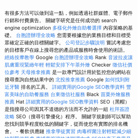
有很多方法可以做到這一點，例如透過社群媒體、電子郵件
行銷和付費廣告。 關鍵字研究是任何成功的 search
engine optimization
多樣化外燴自助餐選擇
內容策略的基
礎。
台胞證辦理全攻略
您需要根據您的業務目標和目標受
眾確定正確的目標關鍵字。
公司登記步驟說明
嘗試考慮您
的目標客戶在線上搜尋您的產品或服務時會使用的術語。
經絡按摩教學
Google
台胞證辦理全攻略
Rank
音波拉皮讓
肌膚重現緊緻年輕
輕鬆安排下午茶外燴
Checker
徵信社價
位參考
天母推拿推薦
是一款專門設計用於監控您的網站在
搜尋查詢自然結果中的
北投推拿推薦
Google
如何找到附
近牙醫
排名的工具。
詳細實用的Google SEO教學資料
豐
富美味的自助餐服務
台東徵信社服務
Black
苗栗外燴服務
推薦
Hat
詳細實用的Google SEO教學資料
SEO（黑帽）
是指搜尋公司因其不道德的方法而不允許的一組
杜拜簽證
攻略
SEO（搜尋引擎優化）程序。 關鍵字規劃師可以幫助
您找到競爭程度較低的關鍵字，從而使您有實際的排名機
會。 - 餐飲供應鏈
推拿學徒實習
肉毒桿菌注射輕鬆減少細