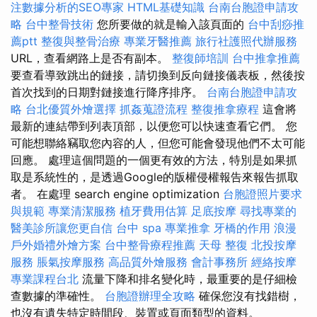
注數據分析的SEO專家
HTML基礎知識
台南台胞證申請攻
略
台中整骨技術
您所要做的就是輸入該頁面的
台中刮痧推
薦ptt
整復與整骨治療
專業牙醫推薦
旅行社護照代辦服務
URL，查看網路上是否有副本。
整復師培訓
台中推拿推薦
要查看導致跳出的鏈接，請切換到反向鏈接儀表板，然後按
首次找到的日期對鏈接進行降序排序。
台南台胞證申請攻
略
台北優質外燴選擇
抓姦蒐證流程
整復推拿療程
這會將
最新的連結帶到列表頂部，以便您可以快速查看它們。 您
可能想聯絡竊取您內容的人，但您可能會發現他們不太可能
回應。 處理這個問題的一個更有效的方法，特別是如果抓
取是系統性的，是透過Google的版權侵權報告來報告抓取
者。 在處理 search engine optimization
台胞證照片要求
與規範
專業清潔服務
植牙費用估算
足底按摩
尋找專業的
醫美診所讓您更自信
台中 spa
專業推拿
牙橋的作用
浪漫
戶外婚禮外燴方案
台中整骨療程推薦
天母 整復
北投按摩
服務
脹氣按摩服務
高品質外燴服務
會計事務所
經絡按摩
專業課程台北
流量下降和排名變化時，最重要的是仔細檢
查數據的準確性。
台胞證辦理全攻略
確保您沒有找錯樹，
也沒有遺失特定時間段、裝置或頁面類型的資料。