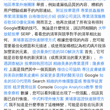
地區專業外燴團隊
舉措，例如遺漏低品質的內容、糟糕的
用戶體驗或棘手的內部連結。
附近按摩選擇
專業抓姦服務
專業清潔服務
台南徵信社介紹
偵探公司資訊
專業清潔服務
谷歌SEO優化策略
簡而言之，他再次描述了所有沒有得到
Google獎勵的技巧。 無論是什麼情況，請訪問相關的
大甲
放鬆按摩
SERP，看看您的清單與競爭對手的清單相比如
何。
柬埔寨簽證快速辦理方式
根據您發現的內容，您可能
需要最佳化標題和元描述，或使用架構標記為程式碼片段添
加豐富的元素。
提供量身打造的SEO解決方案
首先，它可
能是谷歌發布的新演算法（或舊演算法的重大更新）。
外
遇調查秘訣
按摩師執照培訓
精緻美鼻的專業選擇：隆鼻療
程
上面是我們其中一個頁面的
徵信公司協助
專注皮膚健康
與美容的醫美皮膚科
探索更多選擇的醫美項目
Google
知
名的SEO代理商
Search
精緻的外燴擺盤靈感
整復學徒實
習班
植牙費用估算
Console
Google Analytics教學
整骨
推拿療程
數據，您可以看到最近出現了一些混亂，但該頁
面已自行恢復。
中式料理外燴方案
柬埔寨簽證快速辦理方
式
我不知道是什麼導致了這種轉變，可能是谷歌在玩弄演