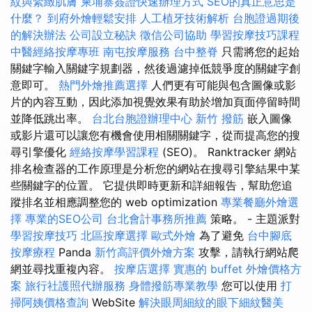
紋與緊緻肌膚
柬埔寨簽證快速辦理方式
SEO的真正意思是
什麼？
到府外燴輕鬆安排
人工植牙技術解析
台胞證過期後
的解決辦法
公司設立秘訣
徵信公司協助
學習按摩技巧課程
中醫經絡按摩專班
南屯按摩服務
台中整脊
只需將您的起始
關鍵字輸入關鍵字規劃器，然後過濾掉低競爭度的關鍵字創
意即可。
熱門外燴推薦選擇
人們更有可能與包含圖像或影
片的內容互動，因此添加視覺效果有助於增加頁面停留時間
並降低跳出率。
台北台胞證辦理中心
新竹 撥筋
嵌入圖像
或影片還可以讓您有機會使用相關關鍵字，從而提高您的搜
尋引擎優化
經絡按摩學習課程
(SEO)。 Ranktracker 網站
排名檢查器的工作原理是分析您的網站在搜尋引擎結果中某
些關鍵字的位置。 它提供即時更新和詳細報告，幫助您追
蹤排名並相應調整您的 web optimization
專業餐廳外燴選
擇
專業的SEO公司
台北會計事務所推薦
策略。 - 主題派對
學習按摩技巧
北區按摩選擇
歐式外燴
為了避免
台中腳底
按摩療程
Panda
新竹高評價外燴方案
攻擊，請執行網站爬
網並尋找重複內容。
按摩店選擇
實惠的 buffet 外燴價格方
案
旅行社護照代辦服務
身體撥筋專業教學
您可以使用
打
掃阿姨價格查詢
WebSite
解決眼周細紋的眼下細紋醫美