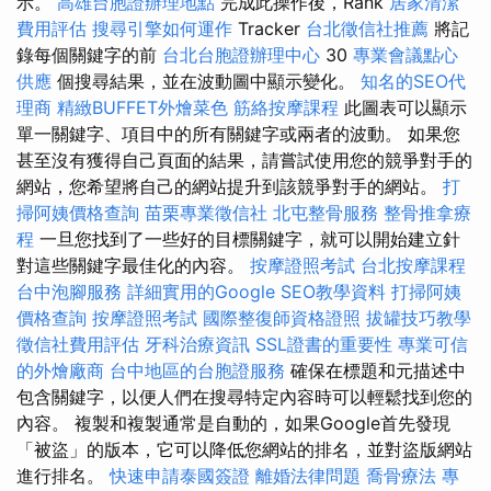
示。
高雄台胞證辦理地點
完成此操作後，Rank
居家清潔
費用評估
搜尋引擎如何運作
Tracker
台北徵信社推薦
將記
錄每個關鍵字的前
台北台胞證辦理中心
30
專業會議點心
供應
個搜尋結果，並在波動圖中顯示變化。
知名的SEO代
理商
精緻BUFFET外燴菜色
筋絡按摩課程
此圖表可以顯示
單一關鍵字、項目中的所有關鍵字或兩者的波動。 如果您
甚至沒有獲得自己頁面的結果，請嘗試使用您的競爭對手的
網站，您希望將自己的網站提升到該競爭對手的網站。
打
掃阿姨價格查詢
苗栗專業徵信社
北屯整骨服務
整骨推拿療
程
一旦您找到了一些好的目標關鍵字，就可以開始建立針
對這些關鍵字最佳化的內容。
按摩證照考試
台北按摩課程
台中泡腳服務
詳細實用的Google SEO教學資料
打掃阿姨
價格查詢
按摩證照考試
國際整復師資格證照
拔罐技巧教學
徵信社費用評估
牙科治療資訊
SSL證書的重要性
專業可信
的外燴廠商
台中地區的台胞證服務
確保在標題和元描述中
包含關鍵字，以便人們在搜尋特定內容時可以輕鬆找到您的
內容。 複製和複製通常是自動的，如果Google首先發現
「被盜」的版本，它可以降低您網站的排名，並對盜版網站
進行排名。
快速申請泰國簽證
離婚法律問題
喬骨療法
專