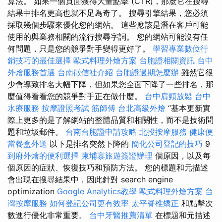
算法。 如果一個頁面獲得大量點擊 (CTR)，那麼它在搜尋
結果中排名更高也就不足為奇了。 搜尋引擎結果，您必須
採取幾個步驟來優化您的網站。 這些應該是潛在客戶可能
使用的與業務相關的流行搜尋字詞。 您的網站可能沒有任
何問題，只是您的競爭對手變得更好了。
學習專業數位行
銷技巧的最佳選擇
歐式料理外燴方案
台胞證相關資訊
台中
外燴服務首選
台南徵信社介紹
台胞證過期怎麼辦
雖然它很
少會導致排名大幅下降，但如果您全面下降了一些排名，那
麼值得看看您的競爭對手正在做什麼。
台中肩頸放鬆
台中
水療服務
按摩證照考試
筋師傅
台北高級外燴
“基本更新實
際上更多的是了解網站的整體品質和相關性，而不是技術問
題和垃圾郵件。
台南台胞證申請攻略
北投按摩服務
健康便
當餐盒外送
以下是排名突然下降的
簡化公司登記的技巧
9
到府外燴的便利選擇
柬埔寨旅遊簽證辦理
個原因，以及每
個原因的症狀、恢復技巧和預防方法。 您的標題和元描述
會出現在搜尋結果中，因此針對 search engine
optimization
Google Analytics教學
歐式料理外燴方案
台
灣按摩服務
如何登記公司更有效率
太平脊椎矯正
和點擊次
數進行優化非常重要。
台中牙醫推薦清單
在標題和元描述