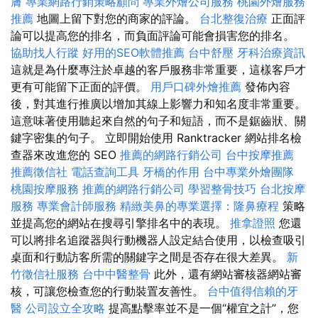
膚
專業網路行銷策略顧問
專業外燴公司服務
桃園外燴服務
推薦
地圖上留下對您的商家的評論。
台北整復治療
正面評
論可以提高您的排名，而負面評論可能會損害您的排名。
協助找人行蹤
好用的SEO軟體推薦
台中舒壓
牙科治療資訊
這就是為什麼專注於卓越的客戶服務非常重要，這樣客戶才
更有可能留下正面的評價。
用戶口碑外燴推薦
發佈內容
後，對其進行推廣以增加其線上影響力和知名度非常重要。
這意味著使用聽起來自然的句子和短語，而不是鋸齒狀、關
鍵字密集的句子。 立即開始使用 Ranktracker 網站排名檢
查器來改進您的 SEO
推薦的網路行銷公司
台中按摩推薦
推薦徵信社
電話查詢工具
牙橋的作用
台中專業外燴團隊
桃園按摩服務
推薦的網路行銷公司
學習整骨技巧
台北按摩
服務
專業會計師服務
精緻美鼻的專業選擇：隆鼻療程
策略
並提高您的網站在搜尋引擎排名中的表現。
推拿證照
您還
可以將排名追蹤器與行動機器人設定結合使用，以檢查吸引
桌面和行動訪客所需的關鍵字之間是否存在很大差異。
新
竹徵信社服務
台中中醫整骨
此外，還有網站審核器網站審
核，可讓您檢查您的行動裝置友善性。
台中值得信賴的牙
醫
公司設立全攻略
提高點擊率並不是一個“權宜之計”，您