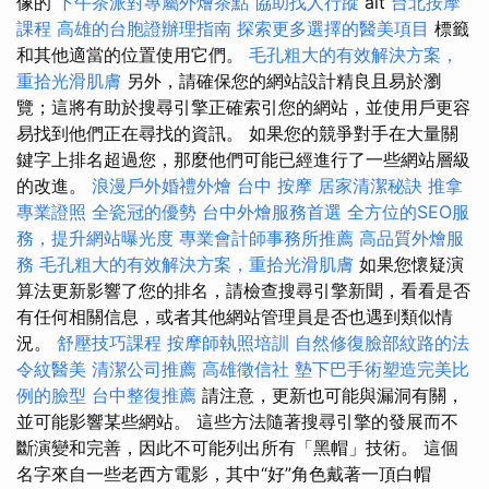
像的
下午茶派對專屬外燴茶點
協助找人行蹤
alt
台北按摩
課程
高雄的台胞證辦理指南
探索更多選擇的醫美項目
標籤
和其他適當的位置使用它們。
毛孔粗大的有效解決方案，
重拾光滑肌膚
另外，請確保您的網站設計精良且易於瀏
覽；這將有助於搜尋引擎正確索引您的網站，並使用戶更容
易找到他們正在尋找的資訊。 如果您的競爭對手在大量關
鍵字上排名超過您，那麼他們可能已經進行了一些網站層級
的改進。
浪漫戶外婚禮外燴
台中 按摩
居家清潔秘訣
推拿
專業證照
全瓷冠的優勢
台中外燴服務首選
全方位的SEO服
務，提升網站曝光度
專業會計師事務所推薦
高品質外燴服
務
毛孔粗大的有效解決方案，重拾光滑肌膚
如果您懷疑演
算法更新影響了您的排名，請檢查搜尋引擎新聞，看看是否
有任何相關信息，或者其他網站管理員是否也遇到類似情
況。
舒壓技巧課程
按摩師執照培訓
自然修復臉部紋路的法
令紋醫美
清潔公司推薦
高雄徵信社
墊下巴手術塑造完美比
例的臉型
台中整復推薦
請注意，更新也可能與漏洞有關，
並可能影響某些網站。 這些方法隨著搜尋引擎的發展而不
斷演變和完善，因此不可能列出所有「黑帽」技術。 這個
名字來自一些老西方電影，其中“好”角色戴著一頂白帽