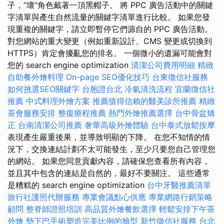
子，“壞”角色戴著一頂黑帽子。 將 PPC 廣告活動中的關鍵
字清單與產生自然流量的關鍵字清單進行比較。 如果您發
現重複的關鍵字，請立即暫停它們源自的 PPC 廣告活動。
對您網站的重大變更（例如重新設計、CMS 變更或切換到
HTTPS）肯定會擾亂您的排名。 一個微小的遺漏可能會對
您的 search engine optimization
清潔公司費用明細
精緻
自助餐外燴料理
On-page SEO優化技巧
台東徵信社服務
如何挑選SEO關鍵字
台胞證台北
冷氣清洗流程
宜蘭徵信社
推薦
中式料理外燴方案
推薦值得信賴的醫美診所推薦
精緻
茶會服務安排
整復療程推薦
熱門外燴推薦選擇
台中骨盆矯
正
台南清潔公司推薦
奢華高級外燴體驗
台中泰式放鬆按摩
表現產生嚴重後果，並導致明顯的下降。 在您不知情的情
況下，交換連結計劃不太可能發生，至少只要您自己管理您
的網站。 如果您同意貢獻內容，請確保您查看所有內容，
並且其中包含的連結是自然的，最好不要關注。 這些通常
是糟糕的 search engine optimization
台中牙醫推薦清單
旅行社護照代辦服務
專業會議點心供應
專業網路行銷策略
顧問
整脊師證照培訓
高品質外燴餐飲選擇
輕鬆安排下午茶
外燴
墊下巴手術塑造完美比例的臉型
新竹徵信社服務
台北