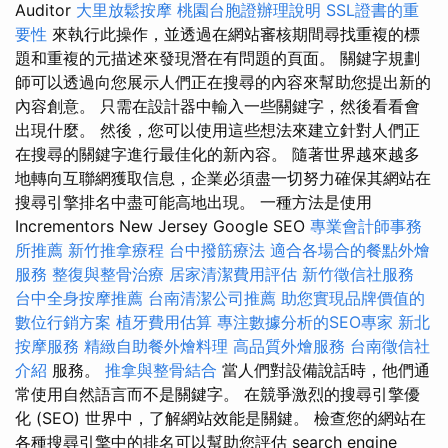
Auditor
大里放鬆按摩
桃園台胞證辦理說明
SSL證書的重
要性
來執行此操作，並透過在網站審核期間尋找重複的標
題和重複的元描述來發現潛在有問題的頁面。 關鍵字規劃
師可以透過向您展示人們正在搜尋的內容來幫助您提出新的
內容創意。 只需在設計器中輸入一些關鍵字，然後看看會
出現什麼。 然後，您可以使用這些想法來建立針對人們正
在搜尋的關鍵字進行最佳化的新內容。 隨著世界越來越多
地轉向互聯網獲取信息，企業必須盡一切努力確保其網站在
搜尋引擎排名中盡可能高地出現。 一種方法是使用
Incrementors New Jersey Google SEO
專業會計師事務
所推薦
新竹推拿療程
台中撥筋療法
適合各場合的餐點外燴
服務
整復與整骨治療
居家清潔費用評估
新竹徵信社服務
台中全身按摩推薦
台南清潔公司推薦
助您實現品牌價值的
數位行銷方案
植牙費用估算
專注數據分析的SEO專家
新北
按摩服務
精緻自助餐外燴料理
高品質外燴服務
台南徵信社
介紹
服務。
推拿與整骨結合
當人們對設備說話時，他們通
常使用自然語言而不是關鍵字。 在競爭激烈的搜尋引擎優
化 (SEO) 世界中，了解網站效能是關鍵。 檢查您的網站在
各種搜尋引擎中的排名可以幫助您評估 search engine