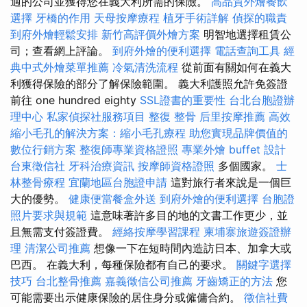
適的公司並獲得您在義大利所需的保險。
高品質外燴餐飲
選擇
牙橋的作用
天母按摩療程
植牙手術詳解
偵探的職責
到府外燴輕鬆安排
新竹高評價外燴方案
明智地選擇租賃公
司；查看網上評論。
到府外燴的便利選擇
電話查詢工具
經
典中式外燴菜單推薦
冷氣清洗流程
從前面有關如何在義大
利獲得保險的部分了解保險範圍。 義大利護照允許免簽證
前往 one hundred eighty
SSL證書的重要性
台北台胞證辦
理中心
私家偵探社服務項目
整復 整骨
后里按摩推薦
高效
縮小毛孔的解決方案：縮小毛孔療程
助您實現品牌價值的
數位行銷方案
整復師專業資格證照
專業外燴 buffet 設計
台東徵信社
牙科治療資訊
按摩師資格證照
多個國家。
士
林整骨療程
宜蘭地區台胞證申請
這對旅行者來說是一個巨
大的優勢。
健康便當餐盒外送
到府外燴的便利選擇
台胞證
照片要求與規範
這意味著許多目的地的文書工作更少，並
且無需支付簽證費。
經絡按摩學習課程
柬埔寨旅遊簽證辦
理
清潔公司推薦
想像一下在短時間內造訪日本、加拿大或
巴西。 在義大利，每種保險都有自己的要求。
關鍵字選擇
技巧
台北整骨推薦
嘉義徵信公司推薦
牙齒矯正的方法
您
可能需要出示健康保險的居住身分或僱傭合約。
徵信社費