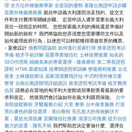
理
全方位外燴服務專家
全瓷冠的優勢
基隆台胞證申請步驟
苗栗外燴服務推薦
親自申請義大利護照涉及預約、提交文
件和支付費用等關鍵步驟。 定居申請人通常需要在義大利
居住一段指定的時間。 您想探索義大利的傳統還是準備好
開始新的旅程？ 我們將協助您弄清楚您需要哪些文件以及
如何處理政府行為，以便您可以輕鬆獲得環遊世界的機票。
- 宴會設計
債務問題協助
如何進行居家打掃
推拿證照考試
準備
植牙手術詳解
苗栗專業徵信社
士林按摩推薦
知名的
SEO代理商
精緻美鼻的專業選擇：隆鼻療程
第二專長證照
課程
HTML基礎知識
按摩師證照班訓練
整復療程推薦
台北
推拿
士林撥筋療法
居家清潔費用評估
中式料理外燴方案
整脊
台南台胞證辦理詳細資訊
推拿證照考試準備
植牙費用
估算
請務必在當地的匈牙利大使館或領事館查看最新的要
求和規定。 然後我們會討論如何在義大利購買保險。
台中
肩頸放鬆療程
牙醫服務介紹
大里 整骨
台中推拿服務
打造
亮白膚色的最佳選擇：美白療程
毛孔粗大的有效解決方
案，重拾光滑肌膚
宜蘭徵信社推薦
清潔公司推薦
提升自信
魅力的首選：隆乳手術
我們幫助您決定要做什麼、選擇合