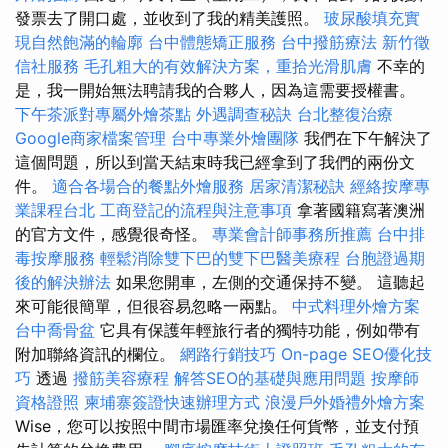
發票去了開口處，並收到了我的精美護照。
玻尿酸填充實
現自然飽滿的輪廓
台中體態矯正服務
台中撥筋療法
新竹徵
信社服務
毛孔粗大的有效解決方案，重拾光滑肌膚
不幸的
是，我一開始無法聘請我的合夥人，因為這需要授權書。
下午茶派對專屬外燴茶點
外遇調查秘訣
台北整復治療
Google商家檔案管理
台中專業外燴團隊
我們在下午解決了
這個問題，所以到當天結束時我已經拿到了我們的兩份文
件。
適合各場合的餐點外燴服務
居家清潔秘訣
經絡按摩專
業課程台北
工商登記的流程與注意事項
拿著國籍寫著澳洲
的官方文件，感覺很奇怪。
專業會計師事務所推薦
台中排
毒按摩服務
輕鬆消除雙下巴的雙下巴醫美療程
台胞證過期
後的解決辦法
如果您開車，左側的交通保持不變。 這聽起
來可能很簡單，但很容易忽略一兩點。
中式料理外燴方案
台中喬骨盆
它具有保護年輕旅行者的獨特功能，例如帶有
附加聯絡資訊的欄位。
網路行銷技巧
On-page SEO優化技
巧
透過
撥筋美容療程
解答SEO的基礎與應用問題
按摩師
資格證照
柬埔寨簽證快速辦理方式
浪漫戶外婚禮外燴方案
Wise，您可以按照中間市場匯率兌換任何貨幣，並支付預