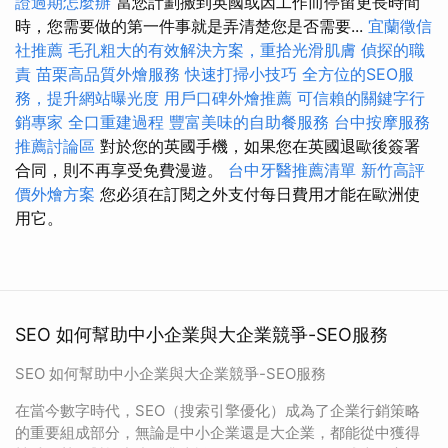
證過期怎麼辦
當您計劃搬到英國或因工作而停留更長時間
時，您需要做的第一件事就是弄清楚您是否需要...
宜蘭徵信
社推薦
毛孔粗大的有效解決方案，重拾光滑肌膚
偵探的職
責
苗栗高品質外燴服務
快速打掃小技巧
全方位的SEO服
務，提升網站曝光度
用戶口碑外燴推薦
可信賴的關鍵字行
銷專家
全口重建過程
豐富美味的自助餐服務
台中按摩服務
推薦討論區
對於您的英國手機，如果您在英國退歐後簽署
合同，則不再享受免費漫遊。
台中牙醫推薦清單
新竹高評
價外燴方案
您必須在訂閱之外支付每日費用才能在歐洲使
用它。
SEO 如何幫助中小企業與大企業競爭-SEO服務
SEO 如何幫助中小企業與大企業競爭-SEO服務
在當今數字時代，SEO（搜索引擎優化）成為了企業行銷策略
的重要組成部分，無論是中小企業還是大企業，都能從中獲得