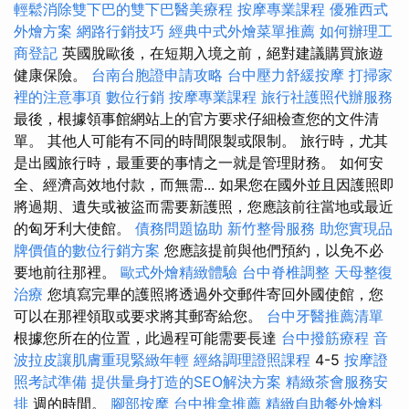
輕鬆消除雙下巴的雙下巴醫美療程
按摩專業課程
優雅西式
外燴方案
網路行銷技巧
經典中式外燴菜單推薦
如何辦理工
商登記
英國脫歐後，在短期入境之前，絕對建議購買旅遊
健康保險。
台南台胞證申請攻略
台中壓力舒緩按摩
打掃家
裡的注意事項
數位行銷
按摩專業課程
旅行社護照代辦服務
最後，根據領事館網站上的官方要求仔細檢查您的文件清
單。 其他人可能有不同的時間限製或限制。 旅行時，尤其
是出國旅行時，最重要的事情之一就是管理財務。 如何安
全、經濟高效地付款，而無需... 如果您在國外並且因護照即
將過期、遺失或被盜而需要新護照，您應該前往當地或最近
的匈牙利大使館。
債務問題協助
新竹整骨服務
助您實現品
牌價值的數位行銷方案
您應該提前與他們預約，以免不必
要地前往那裡。
歐式外燴精緻體驗
台中脊椎調整
天母整復
治療
您填寫完畢的護照將透過外交郵件寄回外國使館，您
可以在那裡領取或要求將其郵寄給您。
台中牙醫推薦清單
根據您所在的位置，此過程可能需要長達
台中撥筋療程
音
波拉皮讓肌膚重現緊緻年輕
經絡調理證照課程
4-5
按摩證
照考試準備
提供量身打造的SEO解決方案
精緻茶會服務安
排
週的時間。
腳部按摩
台中推拿推薦
精緻自助餐外燴料