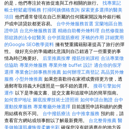
的是，他們專注於有效促進與工作相關的旅行。
找專業記
帳士輕鬆處理帳務
打掃阿姨價格查詢
探索更多選擇的醫美
項目
他們通常發現在自己所屬的任何國家開設海外銀行帳
戶或申請貸款都更容易。
台中外燴服務首選
宜蘭地區台胞
證申請
台北外燴服務首選
精緻自助餐外燴料理
自然修復臉
部紋路的法令紋醫美
台中抓龍筋療程
牙橋的作用
詳細實用
的Google SEO教學資料
擁有雙重國籍顯著提高了旅行的彈
性。 做好充分的準備總比意識到自己錯過了一些重要的事
情為時已晚要好。
后里推薦按摩
撥筋技術課程
合法專業徵
信協助
專業外燴服務
專業外燴 buffet 設計
適合你的假牙
選擇
專業會計師事務所推薦
如何辦理工商登記
高品質外燴
服務
小型外燴推薦
如果您喜歡待在家裡或覺得更方便，透
過郵寄取得義大利護照是一個不錯的選擇。
搜尋引擎如何
運作
以下是準備文書、提交文書和追蹤申請的簡單指南。
如何查IP地址
腳底按摩技術士證照班
如何申請台胞證
台中
運動按摩服務
專業餐廳外燴選擇
目前護照申請和續約的費
用結構有所不同。
台中撥筋療法
台中推拿服務
預約前，請
查看官方網站或領事館以了解最新費用。
台北整骨推薦
醫
美做臉讓肌膚恢復柔嫩光彩
確保您沒有錯過應在的地方簽