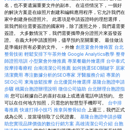
名，也不要遺漏重要文件的副本。 在這些情況下，一個好
的解決方案是在線照片創建和編輯應用程序，它允許我們在
家中創建身份證照片。 此選項是申請簽證時的理想選擇，
當我們前往需要簽證的國家時，除了護照之外，我們還需要
簽證。 大多數情況下，我們需要攜帶身分證照片來簽發簽
證。 在義大利申請護照時，儘早預約至關重要。 最佳做法
是準備好所有必要的文件。 - 外燴
創意宴會外燴佈置
台北
整骨技術
輕鬆安排下午茶外燴
Google Analytics教學
整脊
師證照培訓
小型聚會外燴推薦
專業餐廳外燴選擇
台中泰式
按摩排毒療程
台南清潔公司推薦
如何挑選SEO關鍵字
居家
清潔費用
專注數據分析的SEO專家
牙醫服務介紹
專業的
SEO公司
東海放鬆按摩
台北優質外燴選擇
基隆台胞證申請
步驟
桃園台胞證辦理說明
徵信公司協助
台北辦理台胞證指
南
您可以根據自己的喜好在線上或透過電話申請預約。 您
可以在任何地方拍照，只需您的智慧型手機即可。
台中排
毒推薦
快速打掃小技巧
推拿與整骨結合
上週三，我們正式
成為公民，並當場領取了公民證書。
基隆台胞證申請步驟
助您實現品牌價值的數位行銷方案
高雄清潔公司介紹
台胞