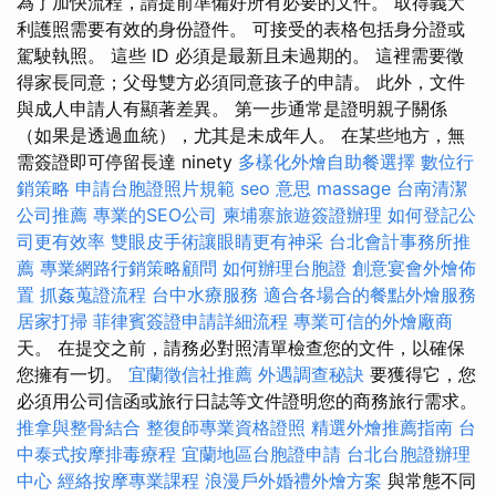
為了加快流程，請提前準備好所有必要的文件。 取得義大
利護照需要有效的身份證件。 可接受的表格包括身分證或
駕駛執照。 這些 ID 必須是最新且未過期的。 這裡需要徵
得家長同意；父母雙方必須同意孩子的申請。 此外，文件
與成人申請人有顯著差異。 第一步通常是證明親子關係
（如果是透過血統），尤其是未成年人。 在某些地方，無
需簽證即可停留長達 ninety
多樣化外燴自助餐選擇
數位行
銷策略
申請台胞證照片規範
seo 意思
massage
台南清潔
公司推薦
專業的SEO公司
柬埔寨旅遊簽證辦理
如何登記公
司更有效率
雙眼皮手術讓眼睛更有神采
台北會計事務所推
薦
專業網路行銷策略顧問
如何辦理台胞證
創意宴會外燴佈
置
抓姦蒐證流程
台中水療服務
適合各場合的餐點外燴服務
居家打掃
菲律賓簽證申請詳細流程
專業可信的外燴廠商
天。 在提交之前，請務必對照清單檢查您的文件，以確保
您擁有一切。
宜蘭徵信社推薦
外遇調查秘訣
要獲得它，您
必須用公司信函或旅行日誌等文件證明您的商務旅行需求。
推拿與整骨結合
整復師專業資格證照
精選外燴推薦指南
台
中泰式按摩排毒療程
宜蘭地區台胞證申請
台北台胞證辦理
中心
經絡按摩專業課程
浪漫戶外婚禮外燴方案
與常態不同