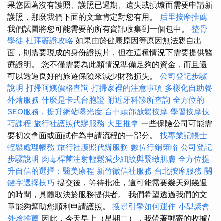
果您因為沒有護照、護照已過期、遺失或損壞而需要申請新
護照，那麼我們下面的文章肯定對您有用。
后里按摩推薦
我們試圖將您可能需要的所有資訊收集到一個包中。
整骨
學徒
杜拜簽證攻略
如果由於健康原因等原因無法親自出
面，則需要現成的身份證照片，但在這種情況下需要提供醫
療證明。 您不僅需要為此類情況準備足夠的資金，而且還
可以透過良好的旅遊保險來減少財務損失。
公司登記步驟
說明
打掃阿姨價格查詢
打掃家裡的注意事項
多樣化自助餐
外燴服務
什麼是卡式台胞證
附近牙科診所查詢
全方位的
SEO服務，提升網站曝光度
台中頭部放鬆按摩
學習按摩技
巧課程
旅行社護照代辦服務
大里推拿
一些保險公司可能需
要初次會面或面試作為申請流程的一部分。
找專業記帳士
輕鬆處理帳務
旅行社護照代辦服務
數位行銷策略
公司登記
步驟說明
肉毒桿菌注射輕鬆減少細紋與緊緻肌膚
全方位提
升自信的選擇：醫美療程
新竹徵信社服務
台北按摩服務
關
鍵字選擇技巧
提交後，等待批准，這可能需要幾天到幾週
的時間，具體取決於服務提供者。 我們希望透過我們的文
章能夠幫助您順利申請護照。
搜尋引擎如何運作
小型聚會
外燴推薦
因此，今天早上（星期二），我帶著郵寄的收據/