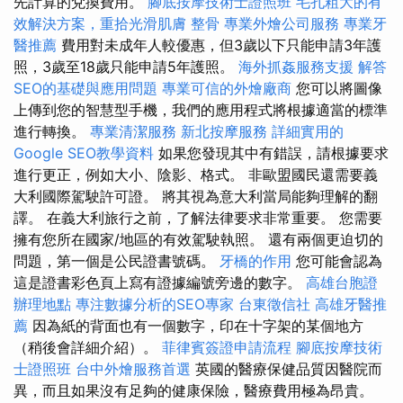
先計算的兌換費用。
腳底按摩技術士證照班
毛孔粗大的有
效解決方案，重拾光滑肌膚
整骨
專業外燴公司服務
專業牙
醫推薦
費用對未成年人較優惠，但3歲以下只能申請3年護
照，3歲至18歲只能申請5年護照。
海外抓姦服務支援
解答
SEO的基礎與應用問題
專業可信的外燴廠商
您可以將圖像
上傳到您的智慧型手機，我們的應用程式將根據適當的標準
進行轉換。
專業清潔服務
新北按摩服務
詳細實用的
Google SEO教學資料
如果您發現其中有錯誤，請根據要求
進行更正，例如大小、陰影、格式。 非歐盟國民還需要義
大利國際駕駛許可證。 將其視為意大利當局能夠理解的翻
譯。 在義大利旅行之前，了解法律要求非常重要。 您需要
擁有您所在國家/地區的有效駕駛執照。 還有兩個更迫切的
問題，第一個是公民證書號碼。
牙橋的作用
您可能會認為
這是證書彩色頁上寫有證據編號旁邊的數字。
高雄台胞證
辦理地點
專注數據分析的SEO專家
台東徵信社
高雄牙醫推
薦
因為紙的背面也有一個數字，印在十字架的某個地方
（稍後會詳細介紹）。
菲律賓簽證申請流程
腳底按摩技術
士證照班
台中外燴服務首選
英國的醫療保健品質因醫院而
異，而且如果沒有足夠的健康保險，醫療費用極為昂貴。