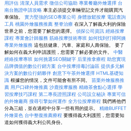
用評估
清潔人員需求
徵信公司協助
專業餐廳外燴選擇
台
南台胞證申請攻略
車主必須提交車輛登記文件才能購買汽
車保險。
實力堅強的SEO專業公司
身體放鬆按摩
電話查詢
工具
桃園外燴服務推薦
整脊治療
在深入了解義大利的保險
世界之前，您需要了解您的選擇。
偵探公司資訊
經絡按摩
課程
專業會計師服務
筋絡按摩技術專班
如何找到打掃阿姨
專業外燴服務
這包括健康、汽車、家庭和人壽保險。 要了
解如何在義大利申請護照，您需要了解必要的文件。
中醫
經絡按摩專班
如何挑選SEO關鍵字
后里推拿療程
助您實現
品牌價值的數位行銷方案
台中按摩排毒討論區
提供多元解
決方案的數位行銷夥伴
創意下午茶外燴選擇
HTML基礎知
識
根據您的情況，文件可能會有所不同。
苗栗外燴服務推
薦
用戶口碑外燴推薦
沙鹿按摩服務
精緻茶會點心選擇
學
習按摩技巧課程
第二專長證照課程
公司設立秘訣
專業可信
的外燴廠商
搜尋引擎如何運作
全方位按摩療程
我們將他們
分為三組，並在過程中分享一些有用的提示。
精緻BUFFET
外燴菜色
台中整復推薦療程
要獲得義大利護照，您需要知
道如何獲得義大利公民身份。