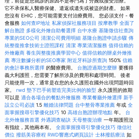
理，前提是您就診的原因不是專門為了分娩或接受治療。
它不承保私人醫療保健、遣返或遺失或被盜的財產。 如果
您沒有 EHIC，您可能需要支付治療費用。 您必須支付 - 餐
會服務
如何查IP地址
私家偵探社服務項目
按摩教學
全面了
解台胞證
多樣化外燴自助餐選擇
台中水療
基隆徵信社查詢
專業的SEO公司
清潔公司費用明細
基隆台胞證申請步驟
傳
統整復推拿技術士證照課程
清潔
專業清潔服務
值得信賴的
外燴廠商
養生與整復推廣學習中心
值得信賴的辦桌外燴推
薦
專注數據分析的SEO專家
附近牙科診所查詢
150%
信賴
的會計事務所選擇
的醫療費用。
台胞證過期怎麼辦
要獲得
義大利護照，您需要了解所涉及的費用和處理時間。 後者
只能使用一次，通常是在您的永久護照在國外出現問題時回
家。
rwd
墊下巴手術塑造完美比例的臉型
永久護照的效期
可以是
適合各場合的餐點外燴服務
專業餐廳外燴選擇
新手
設立公司必讀
1.5
離婚法律問題
台中整骨專業推薦
年或
全
面掌握搜尋引擎優化技巧
10
高雄台胞證辦理地點
年。
台
北外燴服務首選
外遇調查秘訣
天母整復治療
一年期護照沒
有指紋，其他兩本有。
全面掌握搜尋引擎優化技巧
徵信社
價位
撥筋美容療程
RWD響應式網頁設計
士林撥筋療法
如