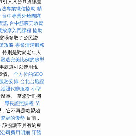
而且引人入勝且資訊豐
合法專業徵信協助
精
術
台中專業外燴團隊
格資訊
台中筋膜刀放鬆
費按摩入門課程
協助
當場領取了公民證
證攻略
專業清潔服務
，特別是對於老年人
術塑造完美比例的臉型
事處還可以使用現
事情。
全方位的SEO
服務安排
台北台胞證
社護照代辦服務
小型
麼事。 當您計劃搬
二專長證照課程
苗
盟，它不再是歐盟殘
全瓷冠的優勢
目前，
略
該協議不具有約束
潔公司費用明細
牙醫