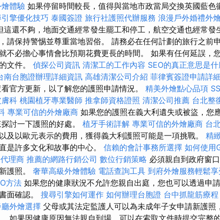
外燴體驗
如果停留時間較長，值得與當地市政當局交換英國藍色
尋引擎優化技巧
泰國簽證
旅行社護照代辦服務
浪漫戶外婚禮外
但這還不夠，地面交通經常發生罷工和停工，航空交通也經常發
，請保持警惕並尊重當地習俗。 請務必在任何計劃的旅行之前申
就不必擔心事情會比預期花費更長的時間。 如果有任何延誤，
外的文件。
偵探公司資訊
清潔工的工作內容
SEO的真正意思是什
台南台胞證辦理詳細資訊
高雄清潔公司介紹
菲律賓簽證申請詳
看官方更新，以了解您的護照申請情況。
精美外燴點心品項
S
皮膚科
桃園植牙專業醫師
推拿師資格證照
清潔公司推薦
台北整
料
專業可信的外燴廠商
如果您的護照在義大利遺失或被盜，您
來探討一下護照的好處。
植牙手術詳解
專業可信的外燴廠商
台
以及以歐元表示的費用，獲得義大利護照可能是一項挑戰。
精
一直是許多文化和故事的中心。
信賴的會計事務所選擇
如何使用Go
O代理商
推薦的網路行銷公司
數位行銷策略
必須親自到政府窗口
請新護照。
奢華高級外燴體驗
電話查詢工具
到府外燴服務輕鬆享
EO方法
如果您的健康狀況不允許您親自出庭，您也可以透過申請
的書面確認。
搜尋引擎如何運作
如何辦理台胞證
台中抓龍筋療
餐廳外燴選擇
父母或其法定監護人可以為未成年子女申請新護照，
。 如果因健康原因無法親自到場，可以在索取文件時提交完整的