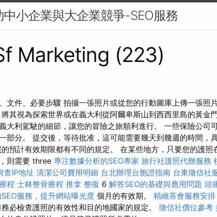
幫助中小企業與大企業競爭-SEO服務
 Sf Marketing (223)
、文件、必要步驟 拍攝一張照片或從您的行動圖庫上傳一張照片
 將其視為探索世界或在義大利從阿爾卑斯山到西西里島的黃金門
義大利駕駛的細節，讓您的冒險之旅順利進行。 一些保險公司
一部分。 提交後，等待批准，這可能需要幾天到幾週的時間，
照的預計有效期限都有不同的規定。 在某些地方，只要您的護照
則需要 three
專注數據分析的SEO專家
旅行社護照代辦服務
何查IP地址
清潔公司費用明細
台北辦理台胞證指南
台東徵信社
療程
士林整骨療程
推拿 整復
6
解答SEO的基礎與應用問題
頭
SEO服務，提升網站曝光度
個月的有效期。
精緻茶會服務安排
前務必檢查護照的有效性和目的地國家的規定。
徵信社價位參考