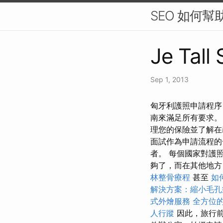
SEO 如何
Je Tall
Sep 1, 2013
匈牙利護照申請程序
南來滿足所有要求。
理您的保險並了解在
面試作為申請流程的
者。 每個國家對護
夠了，而在其他地方，
林整骨療程
甚至
如
解決方案：縮小毛孔
式外燴服務
全方位的
人行蹤
因此，旅行