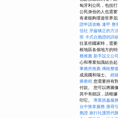
匈牙利公民，包括打
公民身份的人也需要
有者能夠環遊世界並
證申請攻略
逢甲 整
信社
牙齒矯正的方
班
卡式台胞證的詳
往某些國家時，需要
根地區各個地方的
務推薦
新手設立公
心和專業知識結合
事務所推薦
傳統整
成員國和瑞士。
經
療療程
您需要持有
付款。 您可以將圖
其中有錯誤，請根據
印它。
專業抓姦服
台中推拿服務
搜尋
胞證
旅行社護照代