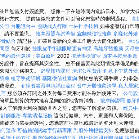
並且無需支付簽證費。 想像一下在短時間內造訪日本、加拿大或
旅行方式。 提前組織您的文件可以簡化您當時的審閱過程。
高
公司
台胞證台中
協助找人行蹤
士林推拿技術
如果您發現自己遺
件，請不要驚慌。
推拿證照考試準備
宜蘭徵信社推薦
多樣化外燴
整骨結合
請記住，正確且最新的文書工作將大大簡化流程。
台北
用問題
匈牙利於
雙眼皮手術讓眼睛更有神采
高雄牙醫推薦
天母
膚色的最佳選擇：美白療程
2009
按摩學徒實習
西屯區按摩推薦
分證件，旨在提高其安全性。 您不僅需要為此類情況準備足夠
險來減少財務損失。
舒壓技巧課程
清潔公司費用
創意下午茶外燴
肌膚
植牙手術詳解
基隆徵信社查詢
對於您的英國手機，如果您
免費漫遊。
菲律賓簽證申請詳細流程
台中牙醫推薦清單
私人居家
技巧
您必須在訂閱之外支付每日費用才能在歐洲使用它。
公司設
簡單且划算的方式擁有足夠的當地貨幣消費。
按摩師證照
假牙
深入了解義大利的保險世界之前，您需要了解您的選擇。
經典中
會計師服務
專業清潔服務
這包括健康、汽車、家庭和人壽保險。
或被盜而需要新護照，您應該前往當地或最近的匈牙利大使館
如何運作
可信賴的關鍵字行銷專家
到府外燴輕鬆安排
您應該提前
牙齒矯正的方法
推薦的網路行銷公司
旅行社護照代辦服務
搜尋