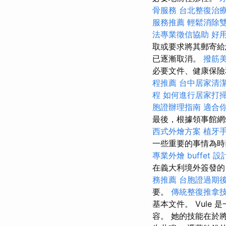
骨服務
台北整復治
服務推薦
輕鬆消除
法專業徵信協助
好用
取或要求將其郵寄給
已逐漸取消。
撥筋
必要文件、健康保
程推薦
台中居家清
程
如何進行居家打
胞證辦理指南
適合
最後，根據領事館網
西式外燴方案
植牙
一些重要的事情為
專業外燴 buffet 設
在義大利境外簽發
務推薦
台胞證過期
要。
傳統整復推拿
基本文件。 Vul
容。 她的技能在於