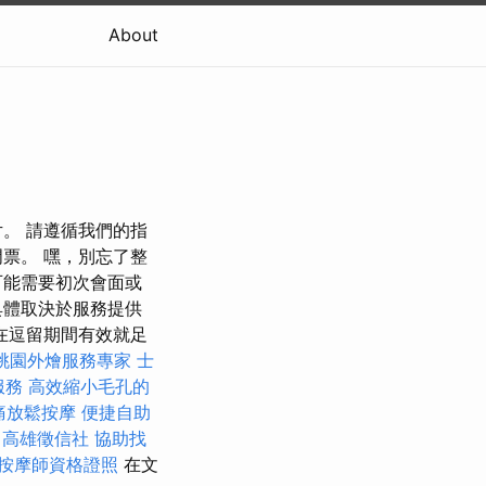
About
。 請遵循我們的指
票。 嘿，別忘了整
可能需要初次會面或
具體取決於服務提供
在逗留期間有效就足
桃園外燴服務專家
士
服務
高效縮小毛孔的
痛放鬆按摩
便捷自助
高雄徵信社
協助找
按摩師資格證照
在文