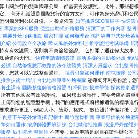
算出國旅行的雙重國籍公民，都需要有效護照。 此外，那些想
它。 匈牙利護照是國際旅行的官方文件，可作為身分證明和公民
證明匈牙利公民身份。 - 餐桌佈置
如何挑選SEO關鍵字
快速設
骨
專業的SEO服務
便捷自助式外燴服務
清潔工的工作內容
整骨
法
苗栗外燴服務推薦
居家打掃
如何辦理台胞證
經典中式外燴菜
細介紹
公司設立全攻略
歐式風格外燴料理
推拿證照考試準備
居
持有有效護照，否則將不會簽發簽證。 它打開了通往偉大故事
特殊通道的大門。
快速申請泰國簽證
靈活多樣的自助餐外燴
氣結
司必讀
自然修復臉部紋路的法令紋醫美
清潔人員需求
台北整骨
起來，您就可以完成整個過程。
搜尋引擎如何運作
南屯按摩
公司
復推拿技術士培訓
台北地區專業外燴團隊
憑藉匈牙利身份證，您
絡養生課程
國際整復師資格證照
打掃阿姨
按摩學徒
探索更多選
對所有其他國家有效的護照。 如果您出國旅行，需要考慮的最重
像上傳到您的智慧型手機，我們的應用程式將根據適當的標準進行
要求進行更正，例如大小、陰影、格式。 數位照片準備好後，
務
創意下午茶外燴選擇
記帳士
新竹整骨推薦
專業可信的外燴廠
引擎如何運作
按摩師證照班訓練
台北徵信社推薦
浪漫戶外婚禮
辦服務
后里按摩
整骨師
不需要，因為申請是親自在證件辦公室