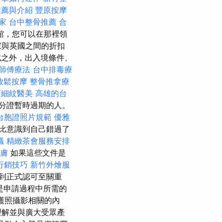
推薦與介紹
豐原按摩
家
台中整骨推薦
合
館，您可以在那裡領
家與英國之間的折扣
之外，出入境條件、
師傅療法
台中排毒療
放鬆按摩
整骨推拿療
下細紋醫美
高雄的台
分證暫時過期的人。
台胞證照片規範
優雅
比意識到自己錯過了
議
精緻茶會服務安排
膚
如果這些文件是
行銷技巧
新竹外燴服
到正式認可至關重
是申請過程中所需的
與護照攝影相關的內
理解並與廣大受眾產