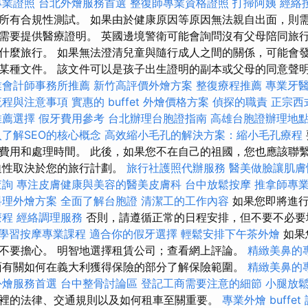
專業證照
台北外燴服務首選
整復師專業資格證照
打掃阿姨
經絡
所有合規性測試。 如果由於健康原因等原因無法親自出面，則
需要提供醫療證明。 英國邊境警衛可能會詢問沒有父母陪同旅
什麼旅行。 如果無法澄清兒童與隨行成人之間的關係，可能會發
某種文件。 該文件可以是孩子出生證明的副本或父母的同意聲
業會計師事務所推薦
新竹高評價外燴方案
整復療程推薦
專業牙
流程與注意事項
實惠的 buffet 外燴價格方案
偵探的職責
正宗西
推薦選擇
假牙費用參考
台北辦理台胞證指南
高雄台胞證辦理地
入了解SEO的核心概念
高效縮小毛孔的解決方案：縮小毛孔療程
費用和處理時間。 此後，如果您不在自己的祖國，您也應該聯
迫性取決於您的旅行計劃。
旅行社護照代辦服務
醫美做臉讓肌膚
查詢
專注皮膚健康與美容的醫美皮膚科
台中放鬆按摩
推拿師專
料理外燴方案
全面了解台胞證
清潔工的工作內容
如果您即將進行
療程
經絡調理服務
否則，請遵循正常的日程安排，但不要不必
學習按摩專業課程
適合你的假牙選擇
輕鬆安排下午茶外燴
如果
不要擔心。 明智地選擇租賃公司；查看網上評論。
精緻美鼻的
面有關如何在義大利獲得保險的部分了解保險範圍。
精緻美鼻的
外燴服務首選
台中整骨討論區
登記工商需要注意的細節
小腿放
裡的法律、交通規則以及如何租車至關重要。
專業外燴 buffet