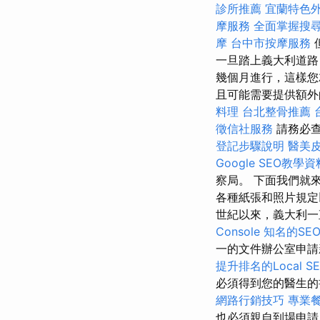
診所推薦
宜蘭特色
摩服務
全面掌握搜
摩
台中市按摩服務
一旦踏上義大利道路
幾個月進行，這樣您
且可能需要提供額
料理
台北整骨推薦
徵信社服務
請務必查
登記步驟說明
醫美
Google SEO教學資
察局。 下面我們就
各種紙張和照片規定
世紀以來，義大利
Console
知名的SE
一的文件辦公室申
提升排名的Local S
必須得到您的醫生
網路行銷技巧
專業
也必須親自到場申請