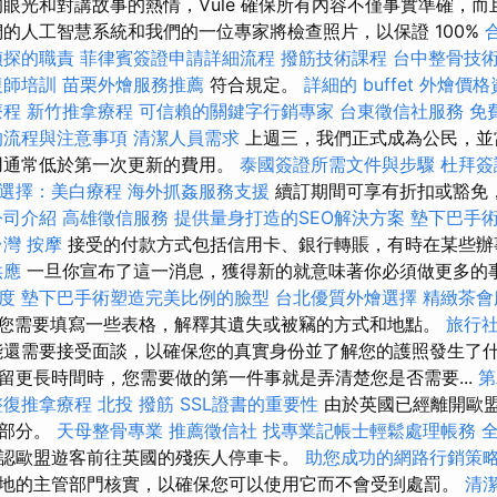
的眼光和對講故事的熱情，Vule 確保所有內容不僅事實準確，
們的人工智慧系統和我們的一位專家將檢查照片，以保證 100%
偵探的職責
菲律賓簽證申請詳細流程
撥筋技術課程
台中整骨技
復師培訓
苗栗外燴服務推薦
符合規定。
詳細的 buffet 外燴價
療程
新竹推拿療程
可信賴的關鍵字行銷專家
台東徵信社服務
免
的流程與注意事項
清潔人員需求
上週三，我們正式成為公民，並
用通常低於第一次更新的費用。
泰國簽證所需文件與步驟
杜拜簽
選擇：美白療程
海外抓姦服務支援
續訂期間可享有折扣或豁免
公司介紹
高雄徵信服務
提供量身打造的SEO解決方案
墊下巴手
台灣 按摩
接受的付款方式包括信用卡、銀行轉賬，有時在某些辦
供應
一旦你宣布了這一消息，獲得新的就意味著你必須做更多的
度
墊下巴手術塑造完美比例的臉型
台北優質外燴選擇
精緻茶會
您需要填寫一些表格，解釋其遺失或被竊的方式和地點。
旅行
還需要接受面談，以確保您的真實身份並了解您的護照發生了什
留更長時間時，您需要做的第一件事就是弄清楚您是否需要...
第
整復推拿療程
北投 撥筋
SSL證書的重要性
由於英國已經離開歐
一部分。
天母整骨專業
推薦徵信社
找專業記帳士輕鬆處理帳務
認歐盟遊客前往英國的殘疾人停車卡。
助您成功的網路行銷策
地的主管部門核實，以確保您可以使用它而不會受到處罰。
清