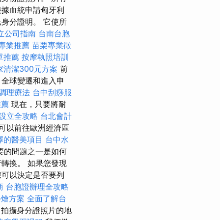
根據血統申請匈牙利
身分證明。 它使所
立公司指南
台南台胞
專業推薦
苗栗專業徵
單推薦
按摩執照培訓
家清潔300元方案
前
、全球變遷和進入申
調理療法
台中刮痧服
推薦
現在，只要將耐
設立全攻略
台北會計
可以前往歐洲經濟區
擇的醫美項目
台中水
要的問題之一是如何
轉換。 如果您發現
您可以決定是否要列
商
台胞證辦理全攻略
外燴方案
全面了解台
（拍攝身分證照片的地