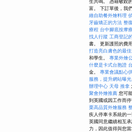
生共鳴。 憑藉敏銳
富。 下訂單後，我
緻自助餐外燴料理
牙齒矯正的方法
整
療程
台中腳底按摩
找人行蹤
工商登記
書。 更新護照的費
打造亮白膚色的最佳
和學生。
專業外燴
什麼是卡式台胞證
金。
專業會議點心
服務，提升網站曝光
辦理中心
天母 推拿
聚會外燴推薦
您可能
到英國或因工作而停
栗高品質外燴服務
疾人停車卡系統的
英國同意繼續相互承
力，因此值得與您當