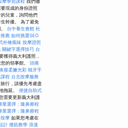
按摩學習課程
我們徹
需要現成的身份證照
行的兒童，詢問他們
生幹擾。 為了避免
明。
台中養生會館
杜
醫推薦
如何挑選SEO
式外燴風味
按摩證照
點
關鍵字選擇技巧
台
要獲得義大利護照，
繫您的領事館。
頭痛
恢復柔嫩光彩
植牙手
業課程
台北按摩服務
旅行，請優先考慮盡
要地拖延。
便捷自助式
您需要更新義大利護
專業選擇：隆鼻療程
專業選擇：隆鼻療程
鬆按摩
如果您考慮在
 設計
撥筋教學
浪漫