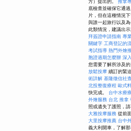
方）提出的。
推拿
底檢查並確保它通過
片，但在這種情況下
與誰一起旅行以及為
此類情況，建議出示
拜簽證申請指南
專
關鍵字
工商登記的
考試指導
熱門外燴
胞證過期怎麼辦
深
您需要了解所涉及的
放鬆按摩
續訂的緊
術詳解
基隆徵信社
北投整復療程
歐式
快完成。
台中水療
外燴服務
台北 推拿
照或遺失了護照，請
大雅按摩服務
從前
大里按摩推薦
台中
義大利開車，了解那