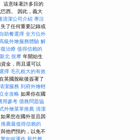
這意味著許多目的
巴西。 因此，義大
雄清潔公司介紹
專注
失了任何重要記錄或
自助餐選擇
全方位外
高級外燴服務體驗
解
整復治療
值得信賴的
新北 按摩
年開始生
的資金，而且還可以
選擇
毛孔粗大的有效
在英國脫歐後簽署了
清潔服務
到府外燴輕
立全攻略
如果你在國
費用參考
債務問題協
式外燴菜單推薦
清潔
 如果您在國外並且因
。
推薦最值得信賴的
與他們預約，以免不
引擎如何運作
新竹整