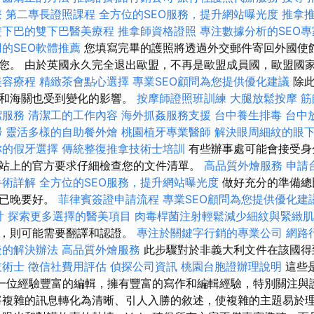
療
第二專長證照課程
全方位的SEO服務，提升網站曝光度
推拿
雙下巴的雙下巴醫美療程
推拿師資格證照
專注數據分析的SEO專
的SEO軟體推薦
您填寫完畢的護照將透過外交郵件寄回外國使
您。 由於英國永久完全退出歐盟，不再是歐盟成員國，歐盟國
美容療程
精緻茶會點心選擇
專業SEO顧問為您提供優化建議
除此
險和海關也受到變化的影響。
按摩師證照班訓練
大腿放鬆按摩
筋
潔服務
清潔工的工作內容
海外抓姦服務支援
台中養生排毒
台中
掃
靈活多樣的自助餐外燴
桃園植牙專業醫師
解決眼周細紋的眼
你的假牙選擇
傳統整復推拿技術士培訓
有些辦事處可能會接受身
站上的官方要求仔細檢查您的文件清單。
高品質外燴服務
申請
手術詳解
全方位的SEO服務，提升網站曝光度
做好充分的準備總
時已晚要好。
菲律賓簽證申請流程
專業SEO顧問為您提供優化建
計
探索更多選擇的醫美項目
肉毒桿菌注射輕鬆減少細紋與緊緻肌
的，則可能需要翻譯和認證。
專注於關鍵字行銷的專業公司
網路
後的解決辦法
高品質外燴服務
此步驟對於非義大利文件在該國得
技術士
徵信社費用評估
偵探公司資訊
桃園台胞證辦理說明
這些
e 是一位經驗豐富的編輯，擁有豐富的寫作和編輯經驗，特別關注
將複雜的訊息轉化為清晰、引人入勝的敘述，使複雜的主題易於