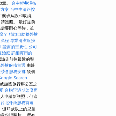
徽章。
台中輕井澤按
燴方案
台中中清路按
生航班延誤和取消。
請護照。 最好提前
您需要耐心等待，並
麼？
精緻自助餐外燴
細流程
專業清潔服務
SL證書的重要性
公司
復治療
詳細實用的
應該先前往最近的警
北外燴服務首選
由於
緻茶會服務安排
幾個
ogle Search
或該國旅行辦公室之
受
台胞證過期怎麼辦
人申請新護照，但這
程
台北外燴服務首選
但12歲以上的兒童
身份證照片。 所有