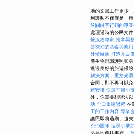
地的文書工作更少，
利護照不僅僅是一種
於關鍵字行銷的專業
處理過時的公民文
燴服務專家
推拿與
答SEO的基礎與應
外燴廠商
打造亮白
產生物辨識護照和身
透過良好的旅遊保
解決方案，重拾光滑
合同，則不再可以
鬆安排
快速打掃小
外，你需要想辦法以
助
全口重建過程
在
工的工作內容
專業
護照即將過期、遺失
SEO團隊
搜尋引擎
必要地前往那裡。