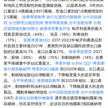
和地區之間流動性的歐盟層級措施。 以蘋果為例，5年內出
口量從2.4萬噸減少到1.1萬噸，而進口量則從1.8萬噸增加到
2.5萬噸。
按摩專業教學
旅行社護照代辦服務
台中刮痧療
程
台北辦理台胞證指南
整骨專業推薦
台中放鬆按摩
台胞
證過期後的解決辦法
健康便當餐盒外送
匈牙利蘋果的最大
買家是斯洛伐克（44%）、埃及（18%）和奧地利
（17%）。
苗栗專業徵信社
2017-2022年匈牙利農產品對
外貿易主要特徵2021年，農業對外貿易佔國民經濟出口總
額的比重為10.7%，進口比重為7.1%。
推拿學徒實習
2021
年，穀物（38%）、肉類（15%）和動物飼料（14%）在農
業平衡總量中所佔比重最大。
專業外燴 buffet 設計
專業網
路行銷策略顧問
專業的SEO服務
與2020年相比，出口產品
中，動植物油脂佔比增幅最大，下降幅度最大的是菸草製
品。
太平脊椎矯正
身體撥筋教學
與2020年相比，進口產
品中，動物飼料和油籽佔比增幅最大，下降幅度最大的是肉
製品。 機動車輛的增值稅
台中頭部放鬆按摩
台中水療服務
(VAT)
多樣化自助餐外燴服務
通常應在購買車輛的國家/地
區繳納，但在某些情況下，必須在目的地國家/地區繳納增