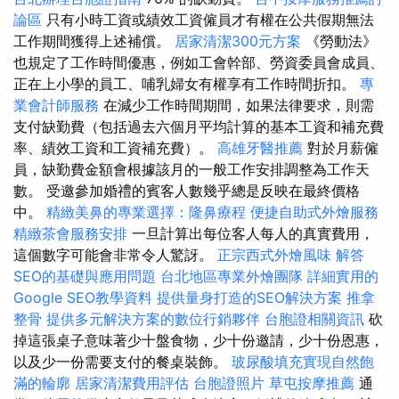
論區
只有小時工資或績效工資僱員才有權在公共假期無法
工作期間獲得上述補償。
居家清潔300元方案
《勞動法》
也規定了工作時間優惠，例如工會幹部、勞資委員會成員、
正在上小學的員工、哺乳婦女有權享有工作時間折扣。
專
業會計師服務
在減少工作時間期間，如果法律要求，則需
支付缺勤費（包括過去六個月平均計算的基本工資和補充費
率、績效工資和工資補充費）。
高雄牙醫推薦
對於月薪僱
員，缺勤費金額會根據該月的一般工作安排調整為工作天
數。 受邀參加婚禮的賓客人數幾乎總是反映在最終價格
中。
精緻美鼻的專業選擇：隆鼻療程
便捷自助式外燴服務
精緻茶會服務安排
一旦計算出每位客人每人的真實費用，
這個數字可能會非常令人驚訝。
正宗西式外燴風味
解答
SEO的基礎與應用問題
台北地區專業外燴團隊
詳細實用的
Google SEO教學資料
提供量身打造的SEO解決方案
推拿
整骨
提供多元解決方案的數位行銷夥伴
台胞證相關資訊
砍
掉這張桌子意味著少十盤食物，少十份邀請，少十份恩惠，
以及少一份需要支付的餐桌裝飾。
玻尿酸填充實現自然飽
滿的輪廓
居家清潔費用評估
台胞證照片
草屯按摩推薦
通