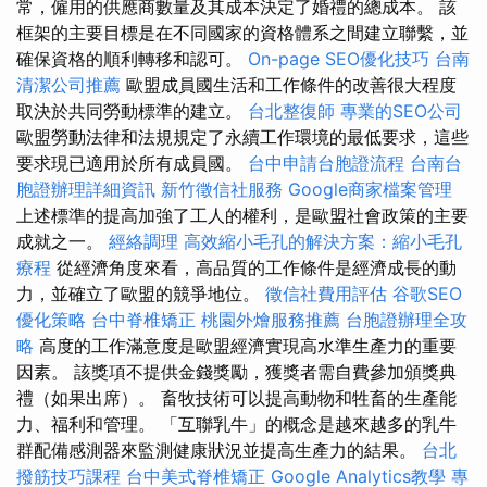
常，僱用的供應商數量及其成本決定了婚禮的總成本。 該
框架的主要目標是在不同國家的資格體系之間建立聯繫，並
確保資格的順利轉移和認可。
On-page SEO優化技巧
台南
清潔公司推薦
歐盟成員國生活和工作條件的改善很大程度
取決於共同勞動標準的建立。
台北整復師
專業的SEO公司
歐盟勞動法律和法規規定了永續工作環境的最低要求，這些
要求現已適用於所有成員國。
台中申請台胞證流程
台南台
胞證辦理詳細資訊
新竹徵信社服務
Google商家檔案管理
上述標準的提高加強了工人的權利，是歐盟社會政策的主要
成就之一。
經絡調理
高效縮小毛孔的解決方案：縮小毛孔
療程
從經濟角度來看，高品質的工作條件是經濟成長的動
力，並確立了歐盟的競爭地位。
徵信社費用評估
谷歌SEO
優化策略
台中脊椎矯正
桃園外燴服務推薦
台胞證辦理全攻
略
高度的工作滿意度是歐盟經濟實現高水準生產力的重要
因素。 該獎項不提供金錢獎勵，獲獎者需自費參加頒獎典
禮（如果出席）。 畜牧技術可以提高動物和牲畜的生產能
力、福利和管理。 「互聯乳牛」的概念是越來越多的乳牛
群配備感測器來監測健康狀況並提高生產力的結果。
台北
撥筋技巧課程
台中美式脊椎矯正
Google Analytics教學
專