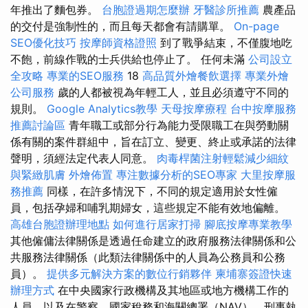
年推出了麵包券。
台胞證過期怎麼辦
牙醫診所推薦
農產品
的交付是強制性的，而且每天都會有請購單。
On-page
SEO優化技巧
按摩師資格證照
到了戰爭結束，不僅腹地吃
不飽，前線作戰的士兵供給也停止了。 任何未滿
公司設立
全攻略
專業的SEO服務
18
高品質外燴餐飲選擇
專業外燴
公司服務
歲的人都被視為年輕工人，並且必須遵守不同的
規則。
Google Analytics教學
天母按摩療程
台中按摩服務
推薦討論區
青年職工或部分行為能力受限職工在與勞動關
係有關的案件群組中，旨在訂立、變更、終止或承諾的法律
聲明，須經法定代表人同意。
肉毒桿菌注射輕鬆減少細紋
與緊緻肌膚
外燴佈置
專注數據分析的SEO專家
大里按摩服
務推薦
同樣，在許多情況下，不同的規定適用於女性僱
員，包括孕婦和哺乳期婦女，這些規定不能有效地偏離。
高雄台胞證辦理地點
如何進行居家打掃
腳底按摩專業教學
其他僱傭法律關係是透過任命建立的政府服務法律關係和公
共服務法律關係（此類法律關係中的人員為公務員和公務
員）。
提供多元解決方案的數位行銷夥伴
柬埔寨簽證快速
辦理方式
在中央國家行政機構及其地區或地方機構工作的
人員，以及在警察、國家稅務和海關總署（NAV）、刑事執