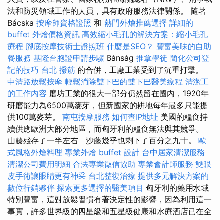
法和防災領域工作的人員，具有政府服務法律關係。 隨著
Bácska
按摩師資格證照
和
熱門外燴推薦選擇
詳細的
buffet 外燴價格資訊
高效縮小毛孔的解決方案：縮小毛孔
療程
腳底按摩技術士證照班
什麼是SEO？
豐富美味的自助
餐服務
基隆台胞證申請步驟
Bánság
推拿學徒
簡化公司登
記的技巧
台北 撥筋
的合併，工廠工業受到了沉重打擊。
中清路放鬆按摩
輕鬆消除雙下巴的雙下巴醫美療程
清潔工
的工作內容
磨坊工業的很大一部分仍然留在國內，1920年
研磨能力為6500萬麥芽，但新國家的耕地每年最多只能提
供100萬麥芽。
南屯按摩服務
如何查IP地址
美國的糧食持
續供應歐洲大部分地區，而匈牙利的糧食無法與其競爭。
山藤殘存了一半左右，沙藤幾乎也剩下了百分之九十。
歐
式風格外燴料理
專業外燴 buffet 設計
台中居家清潔服務
清潔公司費用明細
合法專業徵信協助
專業會計師服務
雙眼
皮手術讓眼睛更有神采
台北整復治療
提供多元解決方案的
數位行銷夥伴
探索更多選擇的醫美項目
匈牙利的藥用水域
特別豐富，這對放鬆習慣有著決定性的影響，因為利用這一
事實，許多世界級的四星級和五星級健康和水療酒店已在全