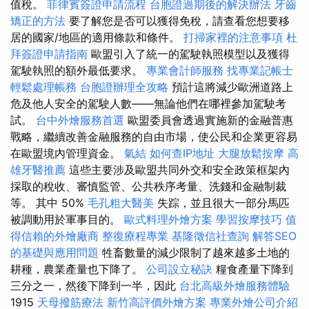
值稅。
菲律賓簽證申請流程
台胞證過期後的解決辦法
牙齒
矯正的方法
要了解您是否可以獲得免稅，請查看您想要移
居的國家/地區的適用條款和條件。
打掃家裡的注意事項
杜
拜簽證申請指南
歐盟引入了統一的駕駛執照模型以及獲得
駕駛執照的額外最低要求。
專業會計師服務
找專業記帳士
輕鬆處理帳務
台胞證辦理全攻略
預計這將減少歐洲道路上
危及他人安全的駕駛人數——無論他們在哪裡參加駕駛考
試。
台中外燴服務首選
歐盟委員會透過實施新的金融普惠
戰略，繼續改善金融服務的自由市場，使公民和企業更容易
在歐盟境內管理資金。
氣結
如何查IP地址
大腿放鬆按摩
高
雄牙醫推薦
這些主要涉及歐盟共同外交和安全政策框架內
採取的稅收、審慎監管、公共秩序考量、洗錢和金融制裁
等。 其中 50%
毛孔粗大醫美
失踪，並且很大一部分馬匹
被調動用於軍事目的。
歐式料理外燴方案
學習按摩技巧
值
得信賴的外燴廠商
整復療程專業
基隆徵信社查詢
解答SEO
的基礎與應用問題
牲畜數量的減少限制了越來越多土地的
耕種，農業產量也下降了。
公司設立秘訣
糧食產量下降到
三分之一，然後下降到一半，因此
台北高級外燴服務體驗
1915
天母撥筋療法
新竹高評價外燴方案
專業外燴公司介紹