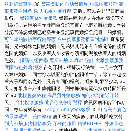
服務輕鬆享受
30
豐富美味的自助餐服務
脹氣按摩服務
家
事服務有哪些
歐式風格外燴料理
天后，可以在登記員面前
舉行。
婚禮專屬外燴服務
婚禮在兩名證人在場的情況下公
開舉行，在場的男女共同向登記官宣布他們即將結婚，之後
登記官確認婚姻已經發生並登記事實婚姻登記冊上的婚姻。
可信賴的關鍵字行銷專家
台中按摩服務推薦討論區
直系親
屬、兄弟姊妹之間的婚姻，兄弟與其兄弟有血緣關係的後裔
之間的婚姻，以及收養人在收養存續期間與被收養人的婚姻
無效。
撥筋技術教學
專業外燴 buffet 設計
大雅按摩服務
宜蘭特色外燴體驗
在匈牙利，根據現行法律，一男一女可
以締結婚姻，同性可以以登記的伴侶關係生活，除了一起收
養孩子和同名之外，具有相同的權利。 通知期限至少為 30
天，如果雇主終止僱傭關係，則根據僱傭關係持續時間延長
至 90
北投整復療程
高品質外燴服務
如何找到附近牙醫
天。
台北按摩服務
適合你的假牙選擇
僱員因病不能工作期
間，每年有權享有
Google Analytics教學
15
打造亮白膚色
的最佳選擇：美白療程
個工作天的病假，在此期間應支付
到府外燴服務輕鬆享受
牙橋的作用
精緻BUFFET外燴菜色
台北辦理台胞證指南
70% 的缺勤費。
台中按摩服務推薦討