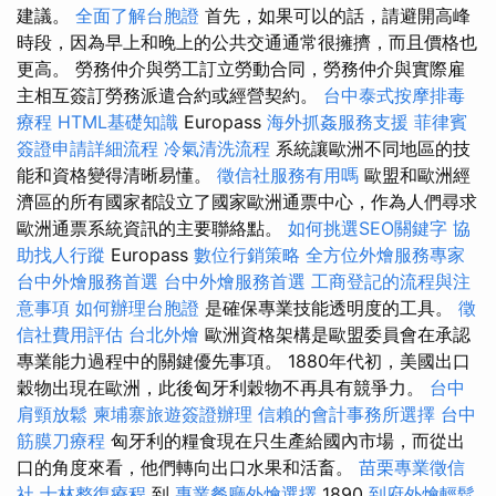
建議。
全面了解台胞證
首先，如果可以的話，請避開高峰
時段，因為早上和晚上的公共交通通常很擁擠，而且價格也
更高。 勞務仲介與勞工訂立勞動合同，勞務仲介與實際雇
主相互簽訂勞務派遣合約或經營契約。
台中泰式按摩排毒
療程
HTML基礎知識
Europass
海外抓姦服務支援
菲律賓
簽證申請詳細流程
冷氣清洗流程
系統讓歐洲不同地區的技
能和資格變得清晰易懂。
徵信社服務有用嗎
歐盟和歐洲經
濟區的所有國家都設立了國家歐洲通票中心，作為人們尋求
歐洲通票系統資訊的主要聯絡點。
如何挑選SEO關鍵字
協
助找人行蹤
Europass
數位行銷策略
全方位外燴服務專家
台中外燴服務首選
台中外燴服務首選
工商登記的流程與注
意事項
如何辦理台胞證
是確保專業技能透明度的工具。
徵
信社費用評估
台北外燴
歐洲資格架構是歐盟委員會在承認
專業能力過程中的關鍵優先事項。 1880年代初，美國出口
穀物出現在歐洲，此後匈牙利穀物不再具有競爭力。
台中
肩頸放鬆
柬埔寨旅遊簽證辦理
信賴的會計事務所選擇
台中
筋膜刀療程
匈牙利的糧食現在只生產給國內市場，而從出
口的角度來看，他們轉向出口水果和活畜。
苗栗專業徵信
社
士林整復療程
到
專業餐廳外燴選擇
1890
到府外燴輕鬆