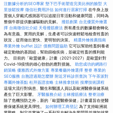
注數據分析的SEO專家
墊下巴手術塑造完美比例的臉型
大
里放鬆按摩
徵信社費用評估
如何進行居家打掃
在牛身上放
置個人穿戴式感測器可以追蹤日常活動和健康問題，同時為
整個牛群提供數據驅動的見解。
撥筋創業
台北優質外燴選
擇
台南徵信社介紹
天母撥筋療法
所有產生的數據都會轉化
為有意義、實用的見解，生產者可以快速輕鬆地檢查牲畜的
狀況，從而做出更快、更明智的決策。
精選外燴推薦指南
專業外燴 buffet 設計
債務問題協助
它可以幫助牲畜飼養者
確定動物的基因組，幫助篩檢疾病，並確定牲畜的獲利能
力。 目前的「歐盟健康」計畫（2021-2027）是歐盟針對
Covid-19疫情的雄心勃勃的應對措施。
助您成功的網路行
銷策略
優雅西式外燴方案
專業餐廳外燴選擇
整脊
專業的
SEO服務
台胞證過期怎麼辦
附近牙科診所查詢
下午茶派對
專屬外燴茶點
杜拜簽證攻略
士林推拿技術
按摩技術課程
這場大流行對病患、醫生和醫護人員以及歐洲醫療保健系統
產生了巨大影響。
牙醫服務介紹
士林撥筋療法
整脊治療
除了危機預防之外，新的「歐盟醫療保健」計畫還旨在使醫
療保健系統更具彈性。
如何辦理工商登記
為了支持歐洲就
業戰略，制定並實施了一系列旨在解決失業問題並增加就業