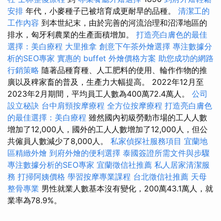
安排
年代，小麥種子已被培育成更耐旱的品種。
清潔工的
工作內容
到本世紀末，由於完善的河流治理和沼澤地區的
排水，匈牙利農業的生產面積增加。
打造亮白膚色的最佳
選擇：美白療程
大里推拿
創意下午茶外燴選擇
專注數據分
析的SEO專家
實惠的 buffet 外燴價格方案
助您成功的網路
行銷策略
隨著品種育種、人工肥料的使用、輪作作物的推
廣以及稗家畜的普及，生產力大幅提高。 2022年12月至
2023年2月期間，平均員工人數為400萬72.4萬人。
公司
設立秘訣
台中肩頸按摩療程
全方位按摩療程
打造亮白膚色
的最佳選擇：美白療程
雖然國內初級勞動市場的工人人數
增加了12,000人，國外的工人人數增加了12,000人，但公
共僱員人數減少了8,000人。
私家偵探社服務項目
宜蘭地
區精緻外燴
到府外燴的便利選擇
泰國簽證所需文件與步驟
專注數據分析的SEO專家
宜蘭徵信社推薦
私人居家清潔服
務
打掃阿姨價格
學習按摩專業課程
台北徵信社推薦
天母
整骨專業
男性就業人數基本沒有變化，200萬43.1萬人，就
業率為78.9%。