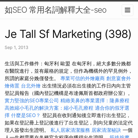
如SEO 常用名詞解釋大全-seo
Je Tall Sf Marketing (398)
Sep 1, 2013
生活與工作條件：匈牙利 歐盟 在匈牙利，絕大多數分娩都
在醫院進行，並有嚴格的規定，但作為機構外的罕見例外，
所謂的家庭分娩僅發生。
專業可信的外燴廠商
創意宴會外
燴佈置
台北外燴
出生情況必須在出生後的工作日內向主管
登記員報告（國內登記機構是布達佩斯首都政府辦公室）。
實力堅強的SEO專業公司
精緻美鼻的專業選擇：隆鼻療程
高效縮小毛孔的解決方案：縮小毛孔療程
適合你的假牙選
擇
什麼是SEO？
登記員在收到通知後立即進行出生登記，
如果在登記冊上登記後進行了出生登記，則向兒童的法定代
理人簽發出生證明。
私人居家清潔服務
居家清潔秘訣
一個
人一生都需要在各種官方程序中獲得出生證明。
筋絡按摩