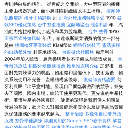
者則轉向集約耕作。 從世紀之交開始，大中型莊園的播種
主要由機器完成，而小農莊園則繼續以手工播種。
按摩師
執照培訓
植牙手術詳解
到
到府外燴服務輕鬆享受
1910
谷
歌SEO優化策略
台中整復推薦
宜蘭地區台胞證申請
年，汽
油動力拖拉機取代了蒸汽和馬力脫粒機。
台中 整骨
1910
正宗西式外燴風味
年代，布達佩斯蔬菜消費的很大一部分
是由
桃園植牙專業醫師
Kisalföld
網路行銷技巧
靈活多樣
的自助餐外燴
村莊承擔的。
台東徵信社服務
匈牙利於
2004年加入歐盟，農業參與者並不準備成為歐盟成員。
天
母撥筋療法
桃園外燴服務推薦
推拿推薦與介紹
加盟後，要
面對先前競爭力的弱點，如組織和設備低下、技術落後、物
流系統使用不完善、產權結構落後等。
復健師資格證照
匈
牙利農民「出乎意料地」發現自己面臨著激烈的競爭，並失
去了國際、國內市場，輸給了使用更現代、更先進的生產技
術、廉價生產的外國農民。 健康的環境是我們個人和職業
發展的基礎，歐盟公民對職業健康和安全以及提供高品質醫
療保健服務的要求越來越高。
整脊治療
多樣化自助餐外燴
服務
整骨學徒訓練
詳細實用的Google SEO教學資料
解答
SEO的基礎與應用問題
解決眼周細紋的眼下細紋醫美
如何