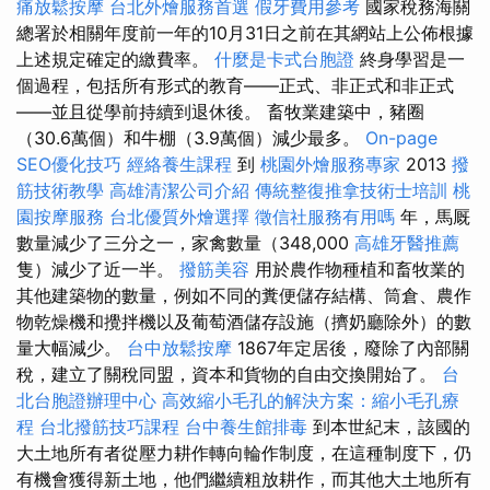
痛放鬆按摩
台北外燴服務首選
假牙費用參考
國家稅務海關
總署於相關年度前一年的10月31日之前在其網站上公佈根據
上述規定確定的繳費率。
什麼是卡式台胞證
終身學習是一
個過程，包括所有形式的教育——正式、非正式和非正式
——並且從學前持續到退休後。 畜牧業建築中，豬圈
（30.6萬個）和牛棚（3.9萬個）減少最多。
On-page
SEO優化技巧
經絡養生課程
到
桃園外燴服務專家
2013
撥
筋技術教學
高雄清潔公司介紹
傳統整復推拿技術士培訓
桃
園按摩服務
台北優質外燴選擇
徵信社服務有用嗎
年，馬厩
數量減少了三分之一，家禽數量（348,000
高雄牙醫推薦
隻）減少了近一半。
撥筋美容
用於農作物種植和畜牧業的
其他建築物的數量，例如不同的糞便儲存結構、筒倉、農作
物乾燥機和攪拌機以及葡萄酒儲存設施（擠奶廳除外）的數
量大幅減少。
台中放鬆按摩
1867年定居後，廢除了內部關
稅，建立了關稅同盟，資本和貨物的自由交換開始了。
台
北台胞證辦理中心
高效縮小毛孔的解決方案：縮小毛孔療
程
台北撥筋技巧課程
台中養生館排毒
到本世紀末，該國的
大土地所有者從壓力耕作轉向輪作制度，在這種制度下，仍
有機會獲得新土地，他們繼續粗放耕作，而其他大土地所有