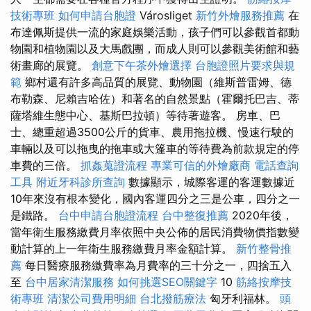
技術專班
如何申請台胞證
Városliget
新竹外燴服務推薦
在
布達佩斯提供一流的家庭娛樂活動，孩子們可以參觀首都動
物園和植物園以及大馬戲團，而成人則可以參觀美術館和藝
術畫廊的展覽。
創意下午茶外燴選擇
台胞證照片要求與規
範
鄉村還有許多高品質的展覽、動物園（維斯普雷姆、德
布勒森、尼賴吉哈佐）和著名的自然景點（霍爾托巴吉、蒂
薩塔維生態中心、基斯巴拉頓）等待著遊客。 房車、巴
士、總重超過3500公斤的貨車、農用拖拉機、慢速行駛的
車輛以及可以拖曳的拖車或大篷車的等待費為前款規定的停
車費的三倍。
抓姦蒐證流程
專業可信的外燴廠商
電話查詢
工具
附近牙科診所查詢
數據顯示，城際客運的客運數據近
10年來沒有根本變化，國內客運四分之三是公車，四分之一
是鐵路。
台中申請台胞證流程
台中整復推薦
2020年後，
當年衛生服務繳費月率依照中央公佈的居民消費物價指數變
動計算的上一年衛生服務繳費月率金額計算。
新竹整骨推
薦
每日醫療服務繳費率為月費率的三十分之一，四捨五入
至
台中居家清潔服務
如何挑選SEO關鍵字
10
筋絡按摩技
術專班
清潔公司費用明細
台北撥筋療法
匈牙利福林。
頭