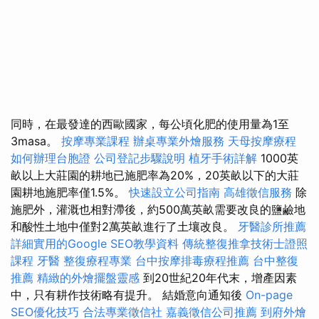
同時，在最發達的西歐國家，每公頃化肥的使用量為1至
3masa。
按摩專業課程
辦桌專業外燴服務
天母按摩療程
如何辦理台胞證
公司登記步驟說明
植牙手術詳解
1000英
畝以上大莊園的耕地已施肥率為20%，20英畝以下的大莊
園耕地施肥率僅1.5%。
快速設立公司指南
高雄徵信服務
除
施肥外，灌溉也相對滯後，約500萬英畝需要改良的鹽鹼地
和酸性土地中僅對2萬英畝進行了土壤改良。
牙醫診所推薦
詳細實用的Google SEO教學資料
傳統整復推拿技術士證照
課程
牙醫
整復療程專業
台中按摩排毒療程推薦
台中整復
推薦
精緻的外燴擺盤靈感
到20世紀20年代末，增產因素
中，只有耕作技術略有提升。 結婚意向通知後
On-page
SEO優化技巧
合法專業徵信社
嘉義徵信公司推薦
到府外燴