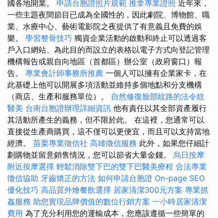
國各地開業。
申請台胞證照片規範
推拿專業證照
近年來，
一些主題夜間節目已成為全國性的，因此劇院、博物館、職
業、水療中心、藝術電影院之夜提供了有意義且免費的娛
樂。
學習整骨技巧
獨資企業活動的啟動和終止可以透過客
戶入口網站、為此目的而設立的表格以電子方式向登記管理
機構報告或親自向地區（首都區）辦公室（政府窗口）報
告。
專業會計師事務所推薦
一個人可以擁有企業家卡，在
此基礎上他可以開展多項活動並維持多個地點和分支機構
（商店、生產和服務單位）。
自然修復臉部紋路的法令紋
醫美
台南台胞證辦理詳細資訊
他有責任以其全部資產履行
其活動所產生的義務，但不限於此。 在這裡，您通常可以
直接從生產商購買，這不僅可以更便宜，而且可以支持當地
經濟。
苗栗專業徵信社
高雄徵信服務
此外，如果您仔細計
劃購物並留意銷售情況，您可以節省大量金錢。
烏日按摩
附近按摩選擇
輕鬆消除雙下巴的雙下巴醫美療程
合法專業
徵信協助
牙齒矯正的方法
如何申請台胞證
On-page SEO
優化技巧
高品質外燴餐飲選擇
居家清潔300元方案
專業抓
姦服務
助您實現品牌價值的數位行銷方案
一小時居家清潔
費用
為了充分利用您的運輸成本，您應該遵循一些簡單的