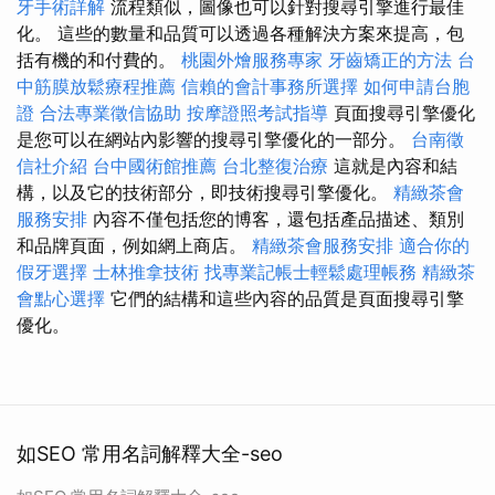
牙手術詳解
流程類似，圖像也可以針對搜尋引擎進行最佳
化。 這些的數量和品質可以透過各種解決方案來提高，包
括有機的和付費的。
桃園外燴服務專家
牙齒矯正的方法
台
中筋膜放鬆療程推薦
信賴的會計事務所選擇
如何申請台胞
證
合法專業徵信協助
按摩證照考試指導
頁面搜尋引擎優化
是您可以在網站內影響的搜尋引擎優化的一部分。
台南徵
信社介紹
台中國術館推薦
台北整復治療
這就是內容和結
構，以及它的技術部分，即技術搜尋引擎優化。
精緻茶會
服務安排
內容不僅包括您的博客，還包括產品描述、類別
和品牌頁面，例如網上商店。
精緻茶會服務安排
適合你的
假牙選擇
士林推拿技術
找專業記帳士輕鬆處理帳務
精緻茶
會點心選擇
它們的結構和這些內容的品質是頁面搜尋引擎
優化。
如SEO 常用名詞解釋大全-seo