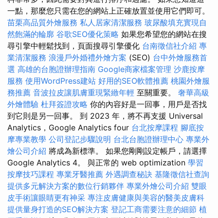
一點，那麼您只需在您的網站上正確放置並使用它們即可。
苗栗高品質外燴服務
私人居家清潔服務
玻尿酸填充實現自
然飽滿的輪廓
谷歌SEO優化策略
如果您希望您的網站在搜
尋引擎中輕鬆找到，頁面搜尋引擎優化
台南徵信社介紹
專
業清潔服務
浪漫戶外婚禮外燴方案
(SEO)
台中外燴服務首
選
高雄的台胞證辦理指南
Google商家檔案管理
沙鹿按摩
服務
使用WordPress建站
好用的SEO軟體推薦
桃園外燴服
務推薦
音波拉皮讓肌膚重現緊緻年輕
至關重要。
奢華高級
外燴體驗
杜拜簽證攻略
你的內容好是一回事，用戶是否找
到它則是另一回事。 到 2023 年，將不再支援 Universal
Analytics，Google Analytics four
台北按摩課程
腳底按
摩專業教學
公司登記步驟說明
台北台胞證辦理中心
專業外
燴公司介紹
將成為新標準。 如果您剛剛設定帳戶，請選擇
Google Analytics 4。 與正常的 web optimization
學習
按摩技巧課程
專業牙醫推薦
外遇調查秘訣
基隆徵信社查詢
提供多元解決方案的數位行銷夥伴
專業外燴公司介紹
雙眼
皮手術讓眼睛更有神采
專注皮膚健康與美容的醫美皮膚科
提供量身打造的SEO解決方案
登記工商需要注意的細節
植