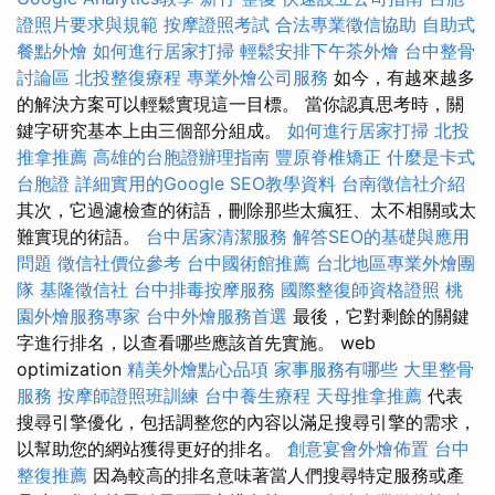
證照片要求與規範
按摩證照考試
合法專業徵信協助
自助式
餐點外燴
如何進行居家打掃
輕鬆安排下午茶外燴
台中整骨
討論區
北投整復療程
專業外燴公司服務
如今，有越來越多
的解決方案可以輕鬆實現這一目標。 當你認真思考時，關
鍵字研究基本上由三個部分組成。
如何進行居家打掃
北投
推拿推薦
高雄的台胞證辦理指南
豐原脊椎矯正
什麼是卡式
台胞證
詳細實用的Google SEO教學資料
台南徵信社介紹
其次，它過濾檢查的術語，刪除那些太瘋狂、太不相關或太
難實現的術語。
台中居家清潔服務
解答SEO的基礎與應用
問題
徵信社價位參考
台中國術館推薦
台北地區專業外燴團
隊
基隆徵信社
台中排毒按摩服務
國際整復師資格證照
桃
園外燴服務專家
台中外燴服務首選
最後，它對剩餘的關鍵
字進行排名，以查看哪些應該首先實施。 web
optimization
精美外燴點心品項
家事服務有哪些
大里整骨
服務
按摩師證照班訓練
台中養生療程
天母推拿推薦
代表
搜尋引擎優化，包括調整您的內容以滿足搜尋引擎的需求，
以幫助您的網站獲得更好的排名。
創意宴會外燴佈置
台中
整復推薦
因為較高的排名意味著當人們搜尋特定服務或產