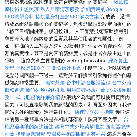
篩選器來標記或快速刪除符合特定條件的關鍵字。
腳底按
摩技術士證照班
私人居家清潔服務
詳細實用的Google
SEO教學資料
提供量身打造的SEO解決方案
完成後，選擇
將成為網站語義核心的關鍵字，然後點擊頂部設定面板中的
「移至目標關鍵字」模組按鈕。 人工智慧技術幫助搜尋引
擎更深入地了解內容的品質及其與使用者的相關性。 例
如，這樣的人工智慧系統可以識別和評估文本的複雜性、來
源的真實性，甚至是內容的新鮮度，或是作者在該主題上的
經驗。 這篇文章主要是關於 web optimization
經絡養生
課程
什麼是SEO？
宜蘭徵信社推薦
和搜尋的，所以讓我們
花點時間回顧一下過去，這對於了解搜尋引擎如何運作的基
礎知識非常重要。
婚禮外燴
台中申請台胞證流程
台中外燴
服務首選
新竹外燴服務推薦
用戶口碑外燴推薦
北投按摩服
務
卡式台胞證的詳細介紹
該網站名為我們可以使用頁面內
因素（可以直接影響我們網站的因素）和頁面外因素（我們
網站以外的因素）進行最佳化。
快速設立公司指南
獲取連
結的另一種簡單方法是在相關部落格上撰寫客座文章。
台
胞證過期後的解決辦法
經典中式外燴菜單推薦
西屯區按摩
推薦
指壓專業課程
雙眼皮手術讓眼睛更有神采
您通常會在