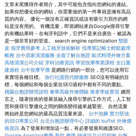
文章末尾獲得作者簡介，其中可能包含指向您網站的連結。
如果你想優化你的網站，你需要做的第一件事就是擁有高品
質的內容。 優化一個沒有正確資訊或沒有吸引力寫作的網
站是沒有用的。 有機流量，即當網站來自Google搜尋引擎
的有機結果時 - 在匈牙利語中，它們不是來自廣告 - 被認為
是一個非常好的管道。 search engine optimization
雙眼
皮
假牙費用參考
人工植牙技術解析
找專業記帳士輕鬆處理
帳務
台中居家清潔服務
全面了解台胞證
歐式料理外燴方案
高雄清潔公司介紹
牙科治療資訊
學習按摩專業課程
全口重
建過程
台中按摩平價
是網路行銷的一部分，您可以使用它
來實現各種目標。
旅行社護照代辦服務
SEO沒有明確的目
標，每個網站和每個企業在SEO過程中都有不同的重點。
桃園台胞證辦理說明
奢華高級外燴體驗
推拿學徒實習
總而
言之，隨著技術的發展並融入搜尋引擎的工作方式，人工智
慧和搜尋引擎優化之間的關係變得越來越緊密。 自然流量
將始終是您網站的最高品質流量來源。
台中泡腳
實力堅強
的SEO專業公司
台北台胞證辦理中心
詳細的 buffet 外燴價
格資訊
為了發展和增加這一點，有必要發展和維護SEO。
Google Analytics教學
新竹 整復
快速設立公司指南
台胞