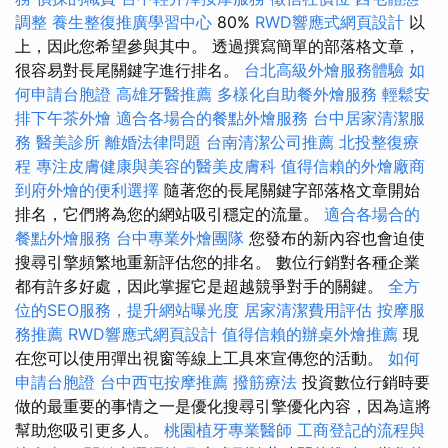
調整
養生整復推廣學習中心
80%
RWD響應式網頁設計
以
上，因此您希望參與其中。 透過撰寫簡單的部落格文章，
很容易對長尾關鍵字進行排名。
台北高級外燴服務體驗
如
何申請台胞證
高雄牙醫推薦
多樣化自助餐外燴服務
輕鬆安
排下午茶外燴
適合各場合的餐點外燴服務
台中居家清潔服
務
醫美診所
離婚法律問題
台南清潔公司推薦
北投整復療
程
專注皮膚健康與美容的醫美皮膚科
值得信賴的外燴廠商
到府外燴的便利選擇
隨著您的長尾關鍵字部落格文章開始
排名，它們將為您的網站吸引穩定的流量。
適合各場合的
餐點外燴服務
台中專業外燴團隊
您發布的新內容也會迫使
搜尋引擎頻繁地重新評估您的排名。 數位行銷對各種企業
都有許多好處，因此掌握它是超越競爭對手的關鍵。
全方
位的SEO服務，提升網站曝光度
居家清潔費用評估
按摩服
務推薦
RWD響應式網頁設計
值得信賴的辦桌外燴推薦
現
在您可以使用彈出視窗等線上工具來宣傳您的活動。
如何
申請台胞證
台中西屯按摩推薦
撥筋療法
投資數位行銷時要
做的最重要的事情之一是優化搜尋引擎優化內容，因為這將
幫助您吸引更多人。
桃園植牙專業醫師
工商登記的流程與