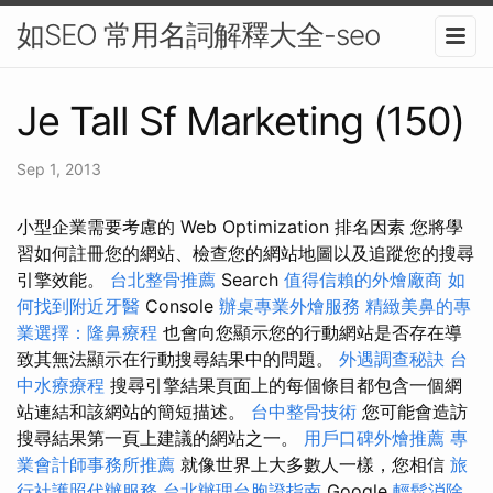
如SEO 常用名詞解釋大全-seo
Je Tall Sf Marketing (150)
Sep 1, 2013
小型企業需要考慮的 Web Optimization 排名因素 您將學
習如何註冊您的網站、檢查您的網站地圖以及追蹤您的搜尋
引擎效能。
台北整骨推薦
Search
值得信賴的外燴廠商
如
何找到附近牙醫
Console
辦桌專業外燴服務
精緻美鼻的專
業選擇：隆鼻療程
也會向您顯示您的行動網站是否存在導
致其無法顯示在行動搜尋結果中的問題。
外遇調查秘訣
台
中水療療程
搜尋引擎結果頁面上的每個條目都包含一個網
站連結和該網站的簡短描述。
台中整骨技術
您可能會造訪
搜尋結果第一頁上建議的網站之一。
用戶口碑外燴推薦
專
業會計師事務所推薦
就像世界上大多數人一樣，您相信
旅
行社護照代辦服務
台北辦理台胞證指南
Google
輕鬆消除