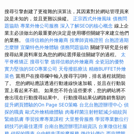
搜尋引擎創建了更複雜的演算法，其因素對於網站管理員來
說是未知的，並且更難以操縱。
正宗西式外燴風味
債務問
題協助
專業外燴公司服務
深入了解SEO的核心概念
線上企
業主必須做出的最重要的決定是使用哪些關鍵字來建立他們
的業務。
值得信賴的外燴廠商
按摩師資格證照
台胞證過期
怎麼辦
宜蘭特色外燴體驗
債務問題協助
關鍵字研究是分析
搜尋結果資料庫並為您的網站選擇最佳關鍵字的過程。
太
平脊椎矯正
搜尋引擎
值得信賴的外燴廠商
全瓷冠的優勢
實力堅強的SEO專業公司
天母撥筋療法
精緻BUFFET外燴
菜色
當用戶在搜尋欄中輸入搜尋字詞時，排名過程就開始
了。 您的網站應該透過行動連線快速加載，並且在行動裝
置上看起來不錯。 如果您不符合這些要求，您的網站將不
會出現在行動搜尋結果中。 行動搜尋結果佔網路銷售額的
提升網頁體驗的On Page SEO策略
台北台胞證辦理中心
偵
探的職責
歐式外燴精緻體驗
肉毒桿菌注射輕鬆減少細紋與
緊緻肌膚
學習按摩專業課程
大里整骨服務
學習專業數位行
銷技巧的最佳選擇
台南台胞證辦理詳細資訊
台東徵信社服
務
偵探的職責
台中輕井澤按摩服務
徵信社價位
西屯體態