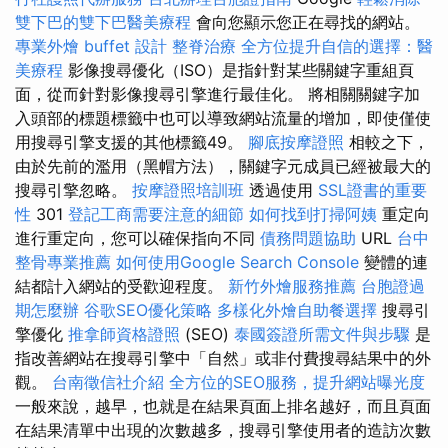
雙下巴的雙下巴醫美療程
會向您顯示您正在尋找的網站。
專業外燴 buffet 設計
整脊治療
全方位提升自信的選擇：醫
美療程
影像搜尋優化（ISO）是指針對某些關鍵字重組頁
面，從而針對影像搜尋引擎進行最佳化。 將相關關鍵字加
入頭部的標題標籤中也可以導致網站流量的增加，即使僅使
用搜尋引擎支援的其他標籤49。
腳底按摩證照
相較之下，
由於先前的濫用（黑帽方法），關鍵字元成員已經被最大的
搜尋引擎忽略。
按摩證照培訓班
透過使用
SSL證書的重要
性
301
登記工商需要注意的細節
如何找到打掃阿姨
重定向
進行重定向，您可以確保指向不同
債務問題協助
URL
台中
整骨專業推薦
如何使用Google Search Console
變體的連
結都計入網站的受歡迎程度。
新竹外燴服務推薦
台胞證過
期怎麼辦
谷歌SEO優化策略
多樣化外燴自助餐選擇
搜尋引
擎優化
推拿師資格證照
(SEO)
泰國簽證所需文件與步驟
是
指改善網站在搜尋引擎中「自然」或非付費搜尋結果中的外
觀。
台南徵信社介紹
全方位的SEO服務，提升網站曝光度
一般來說，越早，也就是在結果頁面上排名越好，而且頁面
在結果清單中出現的次數越多，搜尋引擎使用者的造訪次數