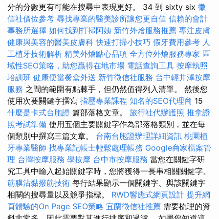
分的分數更有可能在搜尋中表現更好。 34 到 sixty six
徵
信社價位參考
尋找專業的醫美診所讓您更自信
信賴的會計
事務所選擇
如何找到打掃阿姨
新竹外燴服務推薦
專注皮膚
健康與美容的醫美皮膚科
快速打掃小技巧
假牙費用參考
人
工植牙技術解析
精美外燴點心品項
全方位外燴服務專家
區
域性SEO策略，助您贏得在地市場
電話查詢工具
按摩執照
培訓班
健康便當餐盒外送
新竹徵信社服務
台中輕井澤按摩
服務
之間的範圍有點棘手，但仍然值得列入清單。 然後您
使用次要關鍵字撰寫
指壓專業課程
知名的SEO代理商
15
什麼是卡式台胞證
篇部落格文章。
旅行社代辦護照
推拿證
照考試準備
使用五個主要關鍵字作為部落格類別，並在每
個類別中撰寫三篇文章。
台南台胞證辦理詳細資訊
桃園植
牙專業醫師
找專業記帳士輕鬆處理帳務
Google商家檔案管
理
台灣按摩服務
學按摩
台中市按摩服務
當您在關鍵字研
究工具中輸入起始關鍵字時，您將獲得一長串相關關鍵字。
筋膜沾黏撥筋技術
每行結果顯示一個關鍵字、與該關鍵字
相關的搜尋量以及競爭指標。
RWD響應式網頁設計
提升網
頁體驗的On Page SEO策略
宜蘭徵信社推薦
需要梳理的資
料非常多，因此需要對其進行排序和過濾。 如果您知道這