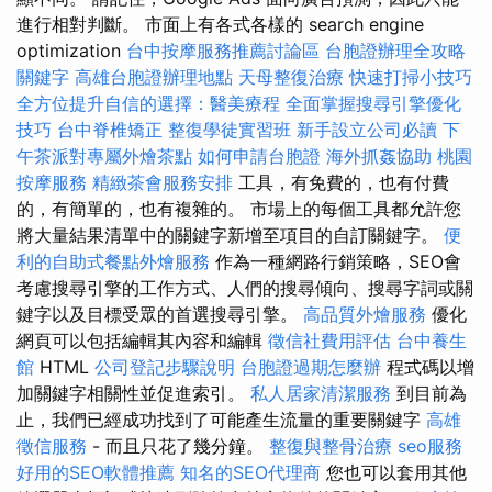
進行相對判斷。 市面上有各式各樣的 search engine
optimization
台中按摩服務推薦討論區
台胞證辦理全攻略
關鍵字
高雄台胞證辦理地點
天母整復治療
快速打掃小技巧
全方位提升自信的選擇：醫美療程
全面掌握搜尋引擎優化
技巧
台中脊椎矯正
整復學徒實習班
新手設立公司必讀
下
午茶派對專屬外燴茶點
如何申請台胞證
海外抓姦協助
桃園
按摩服務
精緻茶會服務安排
工具，有免費的，也有付費
的，有簡單的，也有複雜的。 市場上的每個工具都允許您
將大量結果清單中的關鍵字新增至項目的自訂關鍵字。
便
利的自助式餐點外燴服務
作為一種網路行銷策略，SEO會
考慮搜尋引擎的工作方式、人們的搜尋傾向、搜尋字詞或關
鍵字以及目標受眾的首選搜尋引擎。
高品質外燴服務
優化
網頁可以包括編輯其內容和編輯
徵信社費用評估
台中養生
館
HTML
公司登記步驟說明
台胞證過期怎麼辦
程式碼以增
加關鍵字相關性並促進索引。
私人居家清潔服務
到目前為
止，我們已經成功找到了可能產生流量的重要關鍵字
高雄
徵信服務
- 而且只花了幾分鐘。
整復與整骨治療
seo服務
好用的SEO軟體推薦
知名的SEO代理商
您也可以套用其他