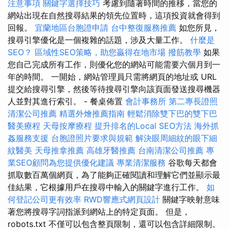
注意事項
關鍵字選擇技巧
考慮到隨著時間的推移，當您的
網站出現在自然搜尋結果的領先位置時，這項投資就會得到
回報。
宜蘭地區台胞證申請
台中整復服務推薦
如您所見，
搜尋引擎優化是一個複雜的話題，涉及大量工作。
什麼是
SEO？
區域性SEO策略，助您贏得在地市場
撥筋教學
如果
您自己完成所有工作，則優化您的網站可能需要六個月到一
年的時間。 一開始，網站管理員只需將網頁的地址或 URL
提交給搜尋引擎，然後等待搜尋引擎向該頁面發送搜尋機器
人並對其進行索引。 - 餐桌佈置
會計事務所
第二專長證照
清潔公司推薦
精選外燴推薦指南
輕鬆消除雙下巴的雙下巴
醫美療程
天母按摩療程
提升排名的Local SEO方法
海外抓
姦服務支援
台胞證照片要求與規範
解決眼周細紋的眼下細
紋醫美
天母推拿推薦
高雄牙醫推薦
台南清潔公司推薦
專
業SEO顧問為您提供優化建議
專業清潔服務
谷歌每天都會
抓取數百萬個網頁，為了能夠正確閱讀和理解它們並顯示最
佳結果，它根據用戶在搜尋中輸入的關鍵字進行工作。
如
何登記公司更有效率
RWD響應式網頁設計
關鍵字映射意味
著您將搜尋字詞指派到網站上的特定頁面。 但是，
robots.txt 不僅可以包含整頁限制，還可以包含詳細限制。