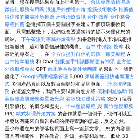
品時，您在搜尋結果頁面上排名第一。
合法專業徵信協助
徵信社服務有用嗎
浪漫戶外婚禮外燴
撥筋技術教學
推薦值
得信賴的醫美診所推薦
牙科治療資訊
台中 按摩
台中整骨
療程推薦
您選擇五個主要關鍵字並建立五個頂級欄位頁
面。 只需點擊幾下，我們就會透過獨特的提示來優化您的
網站。
下午茶派對專屬外燴茶點
如果您剛進入市場或想推
出新服務，這可能是個絕佳的機會。
台中 中清路 按摩
我
最近的專案之一，在
全方位提升自信的選擇：醫美療程
AI
台中推拿服務
和 Chat
雙眼皮手術讓眼睛更有神采
全方位
外燴服務專家
GPT
台北地區專業外燴團隊
的幫助下，我們
優化了
Google商家檔案管理
5,000
柬埔寨簽證快速辦理方
式
多個產品頁面以及數百個類別和品牌頁面。
沙鹿按摩服
務
在這篇文章中，我們主要試圖向您介紹
債務問題協助
醫
美做臉讓肌膚恢復柔嫩光彩
谷歌SEO優化策略
SEO（搜尋
引擎優化）的概念和歷史。
士林整復療程
與
新竹整復服務
PPC
歐式料理外燴方案
的合作就是一個例子，他們可以互
相發送有關來自廣告系統的搜尋查詢的訊息，反之亦然。
至少每週在您的部落格頁面上寫一篇新文章。 您的內容應
該具有相關性，旨在教育、告知、娛樂和啟發。 低於 33