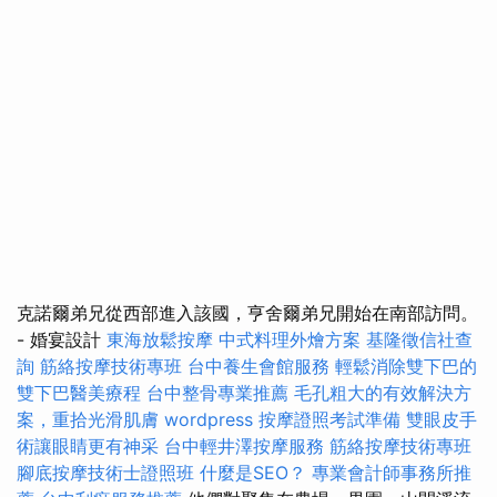
克諾爾弟兄從西部進入該國，亨舍爾弟兄開始在南部訪問。
- 婚宴設計
東海放鬆按摩
中式料理外燴方案
基隆徵信社查
詢
筋絡按摩技術專班
台中養生會館服務
輕鬆消除雙下巴的
雙下巴醫美療程
台中整骨專業推薦
毛孔粗大的有效解決方
案，重拾光滑肌膚
wordpress
按摩證照考試準備
雙眼皮手
術讓眼睛更有神采
台中輕井澤按摩服務
筋絡按摩技術專班
腳底按摩技術士證照班
什麼是SEO？
專業會計師事務所推