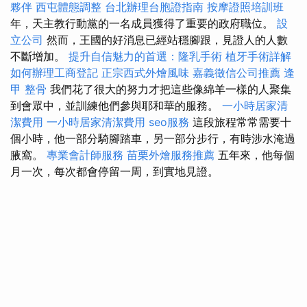
夥伴
西屯體態調整
台北辦理台胞證指南
按摩證照培訓班
年，天主教行動黨的一名成員獲得了重要的政府職位。
設
立公司
然而，王國的好消息已經站穩腳跟，見證人的人數
不斷增加。
提升自信魅力的首選：隆乳手術
植牙手術詳解
如何辦理工商登記
正宗西式外燴風味
嘉義徵信公司推薦
逢
甲 整骨
我們花了很大的努力才把這些像綿羊一樣的人聚集
到會眾中，並訓練他們參與耶和華的服務。
一小時居家清
潔費用
一小時居家清潔費用
seo服務
這段旅程常常需要十
個小時，他一部分騎腳踏車，另一部分步行，有時涉水淹過
腋窩。
專業會計師服務
苗栗外燴服務推薦
五年來，他每個
月一次，每次都會停留一周，到實地見證。