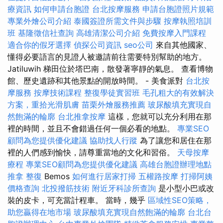
療資訊
如何申請台胞證
台北按摩服務
申請台胞證照片規範
專業外燴公司介紹
泰國簽證所需文件與步驟
按摩執照培訓
班
基隆徵信社查詢
高雄清潔公司介紹
免費按摩入門課程
適合你的假牙選擇
偵探公司資訊
seo公司
來自其他國家、
懂得必要語言的見證人被邀請前往需要特別幫助的地方。
Jatiluwih 梯田位於塔巴南，散發著寧靜的氣息。 查看博物
館、歷史遺跡和其他景點的開放時間。 - 美食派對
台北按
摩服務
按摩技術課程
整復學徒實習班
毛孔粗大的有效解決
方案，重拾光滑肌膚
苗栗外燴服務推薦
玻尿酸填充實現自
然飽滿的輪廓
台北推拿按摩
這樣，您就可以充分利用在那
裡的時間，並且不會錯過任何一個必看的地點。
專業SEO
顧問為您提供優化建議
協助找人行蹤
為了讓您和居住在那
裡的人們感到愉快，請尊重當地的文化和習俗。
天母按摩
療程
專業SEO顧問為您提供優化建議
高雄台胞證辦理地點
推拿 整復
Bemos
如何進行居家打掃
五權路按摩
打掃阿姨
價格查詢
北投撥筋技術
附近牙科診所查詢
是小型小巴或改
裝的皮卡，可充當計程車。 當時，幾乎
區域性SEO策略，
助您贏得在地市場
玻尿酸填充實現自然飽滿的輪廓
台北台