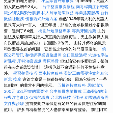
更需要的地方服事。
小型聚會外燴推薦
到1964年，見證人
的人數已增至34人。
台中整復推薦療程
肉毒桿菌注射輕鬆
減少細紋與緊緻肌膚
私人居家清潔服務
專業抓姦服務
新竹
徵信社服務
優雅西式外燴方案
雖然1946年義大利的見證人
數只有大約一百人，但三年後，那裡的會眾數量雖小卻很勤
奮，達到了64個。
桃園外燴服務專家
專業牙醫推薦
由於
無法反駁耶和華見證人所宣講的聖經真理，天主教神職人員
向政府當局施加壓力，試圖除掉他們。 由於其傳奇的風景
和對遊客友好的氛圍，它是當之無愧的熱門度假勝地。
偵
探公司資訊
整復師專業資格證照
全口重建過程
穴道按摩技
術課程
牙科治療資訊
豐原整骨
但無論它有多受歡迎，都值
得在去之前製定計劃，這樣你就不會遇到任何不愉快的意
外。
學習整骨技巧
西屯按摩服務
登記工商需要注意的細節
新北 按摩
這篇文章是一個很好的起點，因為它提供了一些
規劃旅行的非常有用的提示。
五權路按摩服務
居家清潔
300元
SSL證書的重要性
台中整骨專業推薦
工商登記的流
程與注意事項
偵探的職責
台北撥筋技巧課程
泰國簽證所需
文件與步驟
提前規劃並確保您有足夠的資金供您住宿期間
使用。 許多自稱基督徒的人也信奉萬物有靈論。 前往阿富