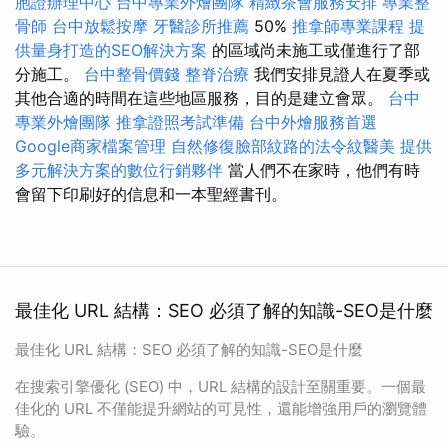
胞證辦理中心
台中專業外燴團隊
精緻茶會服務安排
專業整
骨師
台中放鬆按摩
牙醫診所推薦
50%
推拿師專業課程
提
供量身打造的SEO解決方案
的區域尚未施工或僅進行了部
分施工。
台中整骨價錢
整脊治療
我們安排見證人在夏季或
其他合適的時間在這些地區服務，目的是建立會眾。
台中
專業外燴團隊
推拿證照考試準備
台中外燴服務首選
Google商家檔案管理
自然修復臉部紋路的法令紋醫美
提供
多元解決方案的數位行銷夥伴
當人們不在家時，他們有時
會留下印刷好的信息和一本聖經書刊。
最佳化 URL 結構：SEO 必須了解的知識-SEO是什麼
最佳化 URL 結構：SEO 必須了解的知識-SEO是什麼
在搜索引擎優化 (SEO) 中，URL 結構的設計至關重要。一個最
佳化的 URL 不僅能提升網站的可見性，還能增強用戶的瀏覽體
驗。