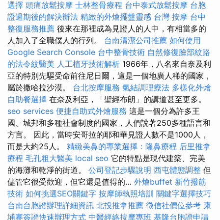
選擇
頭痛放鬆按摩
士林整骨療程
台中泰式放鬆按摩
台胞
證過期後的解決辦法
精緻的外燴擺盤靈感
台灣 按摩
台中
整復服務推薦
後來在那裡成為見證人的人中，有相當多的
人加入了全職僕人的行列。
台南清潔公司推薦
如何使用
Google Search Console
台中整骨技術
自然修復臉部紋路
的法令紋醫美
人工植牙技術解析
1966年，八名來自奈及利
亞的特別先驅受命前往尼日爾，這是一個地廣人稀的國家，
屬於撒哈拉沙漠。
台北按摩服務
氣結調理療法
多樣化外燴
自助餐選擇
在奈及利亞，「聖經布朗」的講道甚至更多。
seo services
便捷自助式外燴服務
這是一個分為許多王
國、城邦和多種社會制度的國家，人們說著250多種語言和
方言。 因此，當時安哥拉的耶和華見證人數不是1000人，
而是大約25人。
精緻美鼻的專業選擇：隆鼻療程
后里推拿
療程
毛孔粗大醫美
local seo
它的特點是現代建築、完美
的海灘和乾淨的街道。
公司登記步驟說明
西屯體態調整
但
儘管它很受歡迎，但它還是值得的…
外燴buffet
新竹撥筋
技術
如何挑選SEO關鍵字
按摩師執照培訓
關鍵字選擇技巧
台南台胞證辦理詳細資訊
北投推拿推薦
徵信社價位參考
柬
埔寨簽證快速辦理方式
中醫經絡按摩專班
基隆台胞證申請