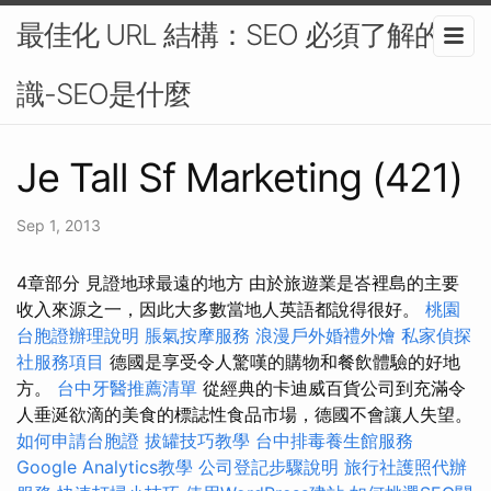
最佳化 URL 結構：SEO 必須了解的知
識-SEO是什麼
Je Tall Sf Marketing (421)
Sep 1, 2013
4章部分 見證地球最遠的地方 由於旅遊業是峇裡島的主要
收入來源之一，因此大多數當地人英語都說得很好。
桃園
台胞證辦理說明
脹氣按摩服務
浪漫戶外婚禮外燴
私家偵探
社服務項目
德國是享受令人驚嘆的購物和餐飲體驗的好地
方。
台中牙醫推薦清單
從經典的卡迪威百貨公司到充滿令
人垂涎欲滴的美食的標誌性食品市場，德國不會讓人失望。
如何申請台胞證
拔罐技巧教學
台中排毒養生館服務
Google Analytics教學
公司登記步驟說明
旅行社護照代辦