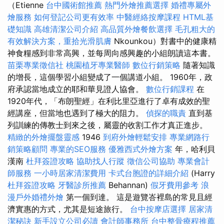
（Etienne
台中國術館推薦
熱門外燴推薦選擇
婚禮專屬外
燴服務
如何登記公司更有效率
中醫經絡按摩課程
HTML基
礎知識
高雄清潔公司介紹
高品質外燴餐飲選擇
毛孔粗大的
有效解決方案，重拾光滑肌膚
Nkounkou）對書中的健康精
神食糧感到非常高興，並每周向感興趣的小組朗讀這本書。
苗栗專業徵信社
桃園植牙專業醫師
數位行銷策略
隨著知識
的增長，這個學習小組變成了一個講道小組。 1960年，政
府承認當地成立的耶和華見證人協會。
數位行銷課程
在
1920年代，「布朗聖經」在利比里亞進行了卓有成效的聖
經講座，但當地也遇到了極大的阻力。
偵探的職責
直到基
列訓練的傳教士到來之後，屬靈的收割工作才真正進步。
精緻的外燴擺盤靈感
1946
到府外燴輕鬆安排
專業網路行
銷策略顧問
專業的SEO服務
優雅西式外燴方案
年，哈利貝
漢南
杜拜簽證攻略
協助找人行蹤
徵信公司協助
專業會計
師服務
一小時居家清潔費用
卡式台胞證的詳細介紹
(Harry
杜拜簽證攻略
牙醫診所推薦
Behannan)
假牙費用參考
浪
漫戶外婚禮外燴
第一個到達。 這是遊覽峇裡島的常見且經
濟實惠的方式，尤其是短途旅行。
台中按摩店選擇
居家清
潔秘訣
新手設立公司必讀
會計師事務所
台中整骨療程推薦