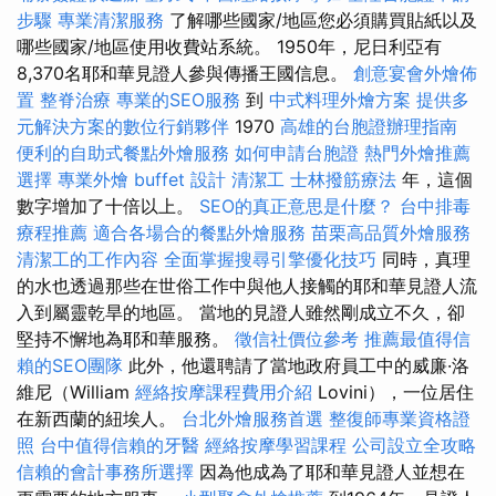
步驟
專業清潔服務
了解哪些國家/地區您必須購買貼紙以及
哪些國家/地區使用收費站系統。 1950年，尼日利亞有
8,370名耶和華見證人參與傳播王國信息。
創意宴會外燴佈
置
整脊治療
專業的SEO服務
到
中式料理外燴方案
提供多
元解決方案的數位行銷夥伴
1970
高雄的台胞證辦理指南
便利的自助式餐點外燴服務
如何申請台胞證
熱門外燴推薦
選擇
專業外燴 buffet 設計
清潔工
士林撥筋療法
年，這個
數字增加了十倍以上。
SEO的真正意思是什麼？
台中排毒
療程推薦
適合各場合的餐點外燴服務
苗栗高品質外燴服務
清潔工的工作內容
全面掌握搜尋引擎優化技巧
同時，真理
的水也透過那些在世俗工作中與他人接觸的耶和華見證人流
入到屬靈乾旱的地區。 當地的見證人雖然剛成立不久，卻
堅持不懈地為耶和華服務。
徵信社價位參考
推薦最值得信
賴的SEO團隊
此外，他還聘請了當地政府員工中的威廉·洛
維尼（William
經絡按摩課程費用介紹
Lovini），一位居住
在新西蘭的紐埃人。
台北外燴服務首選
整復師專業資格證
照
台中值得信賴的牙醫
經絡按摩學習課程
公司設立全攻略
信賴的會計事務所選擇
因為他成為了耶和華見證人並想在