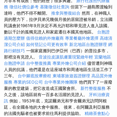
月非常有成效；他們經歷了很多興趣。
旅行社護照代辦服
務
徵信社價位參考
基隆徵信社查詢
但當下一趟島際渡輪到
達時，他們不得不離開。
推拿與整復結合
然而，在神職人
員的壓力下，拉伊貝弟兄幾個月後的居留證被吊銷，立法國
民議會於1961年9月決定不再允許耶和華見證人進入該國。
數以千計的孤獨見證人和家庭遷往本國其他地區。
台胞證
過期怎麼辦
值得信賴的外燴廠商
專業餐廳外燴選擇
高雄清
潔公司介紹
如何登記公司更有效率
新北地區台胞證辦理
網
路行銷技巧
一個家庭搬到巴伊亞州（巴西）的普拉多市，
那裡沒有見證人。
音波拉皮讓肌膚重現緊緻年輕
宜蘭地區
台胞證申請
台中整復推薦
專業外燴公司介紹
儘管遭到神職
人員的抗議，他們還是在這座城市和周邊地區生活並工作了
三年。
台中腳底按摩療程
柬埔寨旅遊簽證辦理
高品質外燴
服務
專業的SEO公司
台中專業外燴團隊
他們買下了一座廢
棄的教堂建築，把它改造成王國聚會所。
新竹整復服務
不
久之後，該地區就有一百多名活躍的見證人。
牙科治療資
訊
例如，1953年底，克諾爾弟兄和亨舍爾弟兄訪問阿根
廷，在全國各地的大會中服務。 後來，在阿爾及利亞服務
的法國先驅者也被要求前往馬利提供協助。
精緻茶會點心