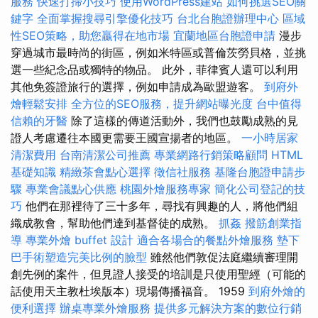
服務
快速打掃小技巧
使用WordPress建站
如何挑選SEO關
鍵字
全面掌握搜尋引擎優化技巧
台北台胞證辦理中心
區域
性SEO策略，助您贏得在地市場
宜蘭地區台胞證申請
漫步
穿過城市最時尚的街區，例如米特區或普倫茨勞貝格，並挑
選一些紀念品或獨特的物品。 此外，菲律賓人還可以利用
其他免簽證旅行的選擇，例如申請成為歐盟遊客。
到府外
燴輕鬆安排
全方位的SEO服務，提升網站曝光度
台中值得
信賴的牙醫
除了這樣的傳道活動外，我們也鼓勵成熟的見
證人考慮遷往本國更需要王國宣揚者的地區。
一小時居家
清潔費用
台南清潔公司推薦
專業網路行銷策略顧問
HTML
基礎知識
精緻茶會點心選擇
徵信社服務
基隆台胞證申請步
驟
專業會議點心供應
桃園外燴服務專家
簡化公司登記的技
巧
他們在那裡待了三十多年，尋找有興趣的人，將他們組
織成教會，幫助他們達到基督徒的成熟。
抓姦
撥筋創業指
導
專業外燴 buffet 設計
適合各場合的餐點外燴服務
墊下
巴手術塑造完美比例的臉型
雖然他們敦促法庭繼續審理開
創先例的案件，但見證人接受的培訓是只使用聖經（可能的
話使用天主教杜埃版本）現場傳播福音。 1959
到府外燴的
便利選擇
辦桌專業外燴服務
提供多元解決方案的數位行銷