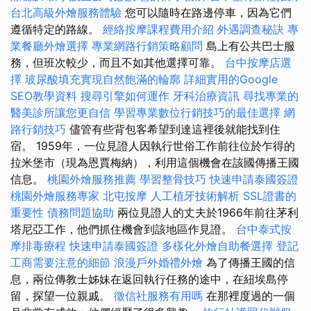
台北高級外燴服務體驗
您可以隨時在路邊停車，因為它們
遵循特定的路線。
經絡按摩課程費用介紹
外遇調查秘訣
專
業餐廳外燴選擇
專業網路行銷策略顧問
島上有公共巴士服
務，但班次較少，而且不如其他選擇可靠。
台中按摩店選
擇
玻尿酸填充實現自然飽滿的輪廓
詳細實用的Google
SEO教學資料
搜尋引擎如何運作
牙科治療資訊
尋找專業的
醫美診所讓您更自信
學習專業數位行銷技巧的最佳選擇
網
路行銷技巧
儘管有些背包客希望到達這裡後就能找到住
宿。 1959年，一位見證人因執行世俗工作前往位於乍得的
拉米堡市（現為恩賈梅納），利用這個機會在該國傳播王國
信息。
桃園外燴服務推薦
學習整骨技巧
快速申請泰國簽證
桃園外燴服務專家
北屯按摩
人工植牙技術解析
SSL證書的
重要性
債務問題協助
兩位見證人的丈夫於1966年前往茅利
塔尼亞工作，他們抓住機會到該地區作見證。
台中泰式按
摩排毒療程
快速申請泰國簽證
多樣化外燴自助餐選擇
登記
工商需要注意的細節
浪漫戶外婚禮外燴
為了傳播王國的信
息，兩位傳教士姊妹在返回執行任務的途中，在紐埃島停
留，探望一位親戚。
徵信社服務有用嗎
在那裡度過的一個