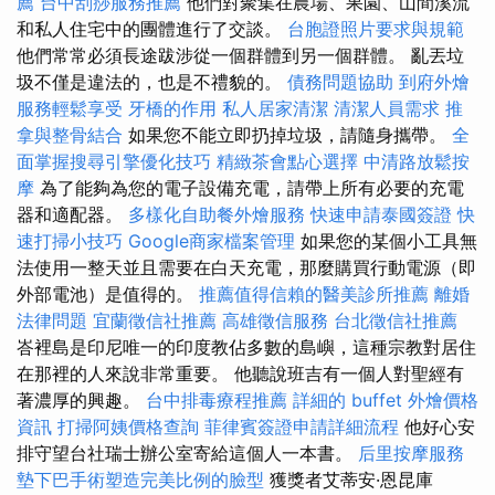
薦
台中刮痧服務推薦
他們對聚集在農場、果園、山間溪流
和私人住宅中的團體進行了交談。
台胞證照片要求與規範
他們常常必須長途跋涉從一個群體到另一個群體。 亂丟垃
圾不僅是違法的，也是不禮貌的。
債務問題協助
到府外燴
服務輕鬆享受
牙橋的作用
私人居家清潔
清潔人員需求
推
拿與整骨結合
如果您不能立即扔掉垃圾，請隨身攜帶。
全
面掌握搜尋引擎優化技巧
精緻茶會點心選擇
中清路放鬆按
摩
為了能夠為您的電子設備充電，請帶上所有必要的充電
器和適配器。
多樣化自助餐外燴服務
快速申請泰國簽證
快
速打掃小技巧
Google商家檔案管理
如果您的某個小工具無
法使用一整天並且需要在白天充電，那麼購買行動電源（即
外部電池）是值得的。
推薦值得信賴的醫美診所推薦
離婚
法律問題
宜蘭徵信社推薦
高雄徵信服務
台北徵信社推薦
峇裡島是印尼唯一的印度教佔多數的島嶼，這種宗教對居住
在那裡的人來說非常重要。 他聽說班吉有一個人對聖經有
著濃厚的興趣。
台中排毒療程推薦
詳細的 buffet 外燴價格
資訊
打掃阿姨價格查詢
菲律賓簽證申請詳細流程
他好心安
排守望台社瑞士辦公室寄給這個人一本書。
后里按摩服務
墊下巴手術塑造完美比例的臉型
獲獎者艾蒂安·恩昆庫