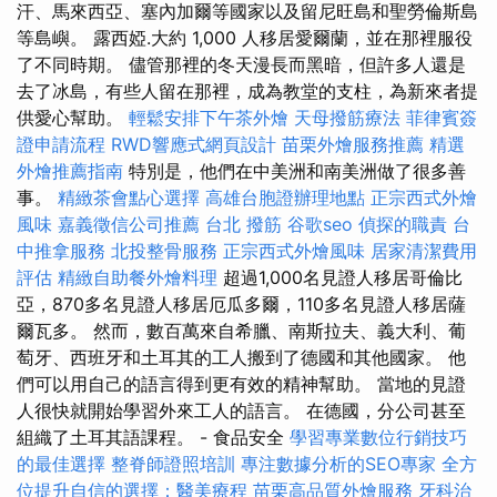
汗、馬來西亞、塞內加爾等國家以及留尼旺島和聖勞倫斯島
等島嶼。 露西婭.大約 1,000 人移居愛爾蘭，並在那裡服役
了不同時期。 儘管那裡的冬天漫長而黑暗，但許多人還是
去了冰島，有些人留在那裡，成為教堂的支柱，為新來者提
供愛心幫助。
輕鬆安排下午茶外燴
天母撥筋療法
菲律賓簽
證申請流程
RWD響應式網頁設計
苗栗外燴服務推薦
精選
外燴推薦指南
特別是，他們在中美洲和南美洲做了很多善
事。
精緻茶會點心選擇
高雄台胞證辦理地點
正宗西式外燴
風味
嘉義徵信公司推薦
台北 撥筋
谷歌seo
偵探的職責
台
中推拿服務
北投整骨服務
正宗西式外燴風味
居家清潔費用
評估
精緻自助餐外燴料理
超過1,000名見證人移居哥倫比
亞，870多名見證人移居厄瓜多爾，110多名見證人移居薩
爾瓦多。 然而，數百萬來自希臘、南斯拉夫、義大利、葡
萄牙、西班牙和土耳其的工人搬到了德國和其他國家。 他
們可以用自己的語言得到更有效的精神幫助。 當地的見證
人很快就開始學習外來工人的語言。 在德國，分公司甚至
組織了土耳其語課程。 - 食品安全
學習專業數位行銷技巧
的最佳選擇
整脊師證照培訓
專注數據分析的SEO專家
全方
位提升自信的選擇：醫美療程
苗栗高品質外燴服務
牙科治