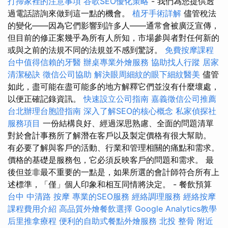
打掃家裡的注意事項
谷歌SEO優化策略
- 我們為您提供透
過電話諮詢來做到這一點的機會。
植牙手術詳解
儘管稅法
的變化——因為它們影響到許多人——通常會被廣泛宣傳，
但目前的修正案幾乎為所有人所知，市場參與者對任何新的
或與之前的法規不同的法規並不感到驚訝。
免費按摩課程
台中值得信賴的牙醫
辦桌專業外燴服務
協助找人行蹤
居家
清潔秘訣
徵信公司協助
解決眼周細紋的眼下細紋醫美
儘管
如此，盡可能在盡可能多的地方解釋它們並沒有什麼壞處，
以便正確記錄資訊。
快速設立公司指南
嘉義徵信公司推薦
台北辦理台胞證指南
深入了解SEO的核心概念
私家偵探社
服務項目
一份結構良好、經過深思熟慮、全面的問題清單
對於會計事務所了解潛在客戶以及製定價格有很大幫助。
有必要了解與客戶的活動、行業和管理相關的痛點和需求。
價格的基礎是服務包，它必須反映客戶的問題和需求。 最
後但並非最不重要的一點是，如果所選的會計師符合所有上
述標準，「僅」個人印象和相互同情將決定。 - 餐飲預算
台中 中清路 按摩
專業的SEO服務
經絡調理服務
經絡按摩
課程費用介紹
高品質外燴餐飲選擇
Google Analytics教學
后里推拿療程
便利的自助式餐點外燴服務
北投 整骨
附近