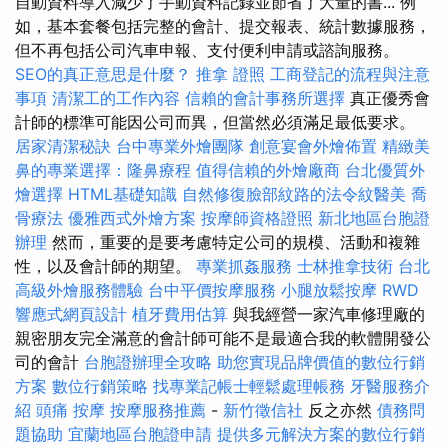
自動資料導入減少了手動資料記錄並節省了大量的書... 例
如，基本套餐包括完整的會計、提交報表、統計數據服務，
但不再包括公司汽車申報、支付便利申請或諮詢服務。
SEO的真正意思是什麼？
推拿 證照
工商登記的流程與注意
事項
清潔工的工作內容
信賴的會計事務所選擇
真正優秀會
計師的標準可能因公司而異，但當然必須滿足最低要求。
居家清潔秘訣
台中專業外燴團隊
創意宴會外燴佈置
精緻美
鼻的專業選擇：隆鼻療程
值得信賴的外燴廠商
台北優質外
燴選擇
HTML基礎知識
自然修復臉部紋路的法令紋醫美
喬
骨療法
優雅西式外燴方案
按摩師資格證照
新北地區台胞證
辦理
然而，重要的是要考慮特定公司的規模、活動和複雜
性，以及會計師的期望。
專業抓姦服務
士林推拿技術
台北
高級外燴服務體驗
台中平價按摩服務
小腿放鬆按摩
RWD
響應式網頁設計
植牙費用估算
與我經營一家汽車修理廠的
親密朋友完全滿意的會計師可能不是最適合我的軟體開發公
司的會計
台胞證辦理全攻略
助您實現品牌價值的數位行銷
方案
數位行銷策略
找專業記帳士輕鬆處理帳務
牙醫服務介
紹
頭痛 按摩
按摩服務推薦
-
新竹徵信社
反之亦然
債務問
題協助
宜蘭地區台胞證申請
提供多元解決方案的數位行銷