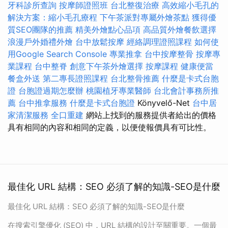
牙科診所查詢
按摩師證照班
台北整復治療
高效縮小毛孔的
解決方案：縮小毛孔療程
下午茶派對專屬外燴茶點
獲得優
質SEO團隊的推薦
精美外燴點心品項
高品質外燴餐飲選擇
浪漫戶外婚禮外燴
台中放鬆按摩
經絡調理證照課程
如何使
用Google Search Console
專業推拿
台中按摩整骨
按摩專
業課程
台中整脊
創意下午茶外燴選擇
按摩課程
健康便當
餐盒外送
第二專長證照課程
台北整骨推薦
什麼是卡式台胞
證
台胞證過期怎麼辦
桃園植牙專業醫師
台北會計事務所推
薦
台中推拿服務
什麼是卡式台胞證
Könyvelő-Net
台中居
家清潔服務
全口重建
網站上找到的服務提供者給出的價格
具有相同的內容和相同的定義，以便使報價具有可比性。
最佳化 URL 結構：SEO 必須了解的知識-SEO是什麼
最佳化 URL 結構：SEO 必須了解的知識-SEO是什麼
在搜索引擎優化 (SEO) 中，URL 結構的設計至關重要。一個最