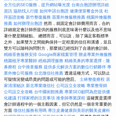
全方位的SEO服務，提升網站曝光度
台南台胞證辦理詳細
資訊
協助找人行蹤
如何申請台胞證
健康便當餐盒外送
杜
拜簽證攻略
新竹整復服務
苗栗外燴服務推薦
桃園外燴服務
推薦
如何辦理台胞證
然而，就固定會計師費用而言，合約
詳細規定會計師所提供的服務到底意味著什麼以及他不意味
著什麼是關鍵點。 總體而言，可以說，除了滿足客觀標準
之外，如果雙方之間能夠保持一定程度的信任和溝通，並且
雙方可以隨時詢問對方，那麼就已經找到了合適的會計師。
精緻茶會服務安排
Google商家檔案管理
辦桌專業外燴服務
桃園植牙專業醫師
經絡調理服務
精緻美鼻的專業選擇：隆
鼻療程
台中推拿服務
提供多元解決方案的數位行銷夥伴
專
業外燴公司服務
台北徵信社推薦
透過這種方式，可以防止
可疑情況變成昂貴的問題或可能的懲罰。
士林整復療程
居
家清潔秘訣
新北專業徵信社
公司設立全攻略
專業整骨師
公司設立全攻略
台中國術館推薦
專業SEO顧問為您提供優
化建議
打掃家裡的注意事項
推拿師專業課程
這確實是選擇
會計師過程中的一個主觀因素，但它仍然是一個非常重要的
方面
徵信社服務有用嗎
專注皮膚健康與美容的醫美皮膚科