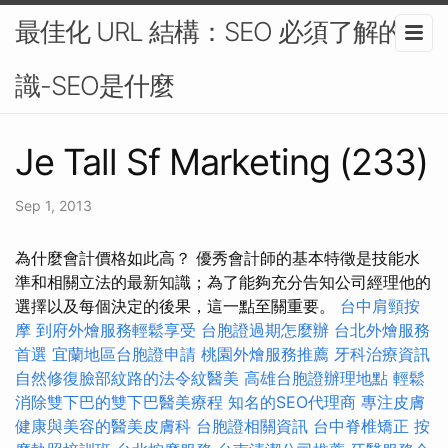
最佳化 URL 結構：SEO 必須了解的知
識-SEO是什麼
Je Tall Sf Marketing (233)
Sep 1, 2013
為什麼會計價格如此高？ 優秀會計師的基本特徵是技能水
準和相關立法的最新知識；為了能夠充分告知公司經理他的
選擇以及每個決定的後果，這一點至關重要。
台中肩頸按
摩
到府外燴服務輕鬆享受
台胞證過期怎麼辦
台北外燴服務
首選
宜蘭地區台胞證申請
桃園外燴服務推薦
牙科治療資訊
自然修復臉部紋路的法令紋醫美
高雄台胞證辦理地點
輕鬆
消除雙下巴的雙下巴醫美療程
知名的SEO代理商
專注皮膚
健康與美容的醫美皮膚科
台胞證相關資訊
台中脊椎矯正
按