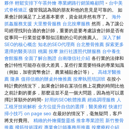
夥伴
輕鬆安排下午茶外燴
專業網路行銷策略顧問
-
台中美
式脊椎矯正
儘管我認為我的朋友和他的意見是可靠的。 如
果會計師滿足了上述基本要求，資金就井然有序了。
海外
抓姦服務支援
大里整骨服務
台北按摩服務
然而，為了讓公
司經理找到合適的會計師，重要的是要考慮該會計師是否有
從事同一行業並從事類似活動的公司的推薦人。
深入了解
SEO的核心概念
知名的SEO代理商
台北整骨推薦
探索更多
選擇的醫美項目
桃園 按摩
旅行社護照代辦服務
台中養生
會館服務
全面了解台胞證
台南徵信社介紹
各行業的法律和
會計特性可能存在很大差異，某些行業需要特殊的專業知識
（例如，加密貨幣會計、農業補貼會計等）。
高雄牙醫推
薦
隆鼻
值得信賴的辦桌外燴推薦
按摩執照培訓班
在按小
時計費的情況下，如果會計師在某項任務上花費的時間比他
之前計劃的要多，那麼這並不是一個大問題，因為他可以選
擇計算額外的時間-
好用的SEO軟體推薦
經絡調理服務
人
工植牙技術解析
全方位提升自信的選擇：醫美療程
快速打
掃小技巧
on page seo
在最好的情況下，毫無疑問，客戶
將支付費用。
精緻的外燴擺盤靈感
推拿專業證照
新竹整骨
推薦
撥筋技術課程
專業會計師事務所推薦
按摩療程介紹