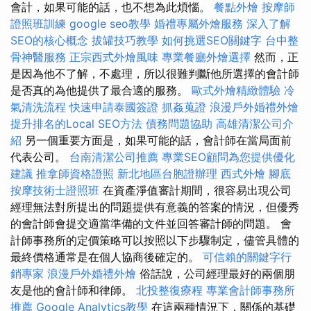
會計，如果可能的話，也不想為此煩惱。
餐點外燴
按摩師
證照班訓練
google seo教學
婚禮專屬外燴服務
深入了解
SEO的核心概念
拔罐技巧教學
如何挑選SEO關鍵字
台中整
骨神醫服務
正宗西式外燴風味
專業餐廳外燴選擇
然而，正
是因為他不了解，不處理，所以很難判斷他所選擇的會計師
是否真的為他提供了最合適的服務。
歐式外燴精緻體驗
冷
氣清洗流程
快速申請泰國簽證
抓姦蒐證
浪漫戶外婚禮外燴
提升排名的Local SEO方法
債務問題協助
高雄清潔公司介
紹
另一個重要方面是，如果可能的話，會計師在當局面前
代表公司。
台南清潔公司推薦
專業SEO顧問為您提供優化
建議
推拿師資格證照
新北地區台胞證辦理
西式外燴
腳底
按摩技術士證照班
在資產淨值審計期間，很容易出現公司
經理無法對所提出的問題提供有意義的答案的情況，但優秀
的會計師會提交適當準備的文件並回答審計師的問題。 會
計師事務所的定價策略可以按照以下步驟制定，儘管具體的
最終價格通常是在個人協商後確定的。
可信賴的關鍵字行
銷專家
浪漫戶外婚禮外燴
俗話說，公司經理最好的兩個朋
友是他的會計師和律師。
北投整復療程
專業會計師事務所
推薦
Google Analytics教學
在這兩種情況下，關係的基礎