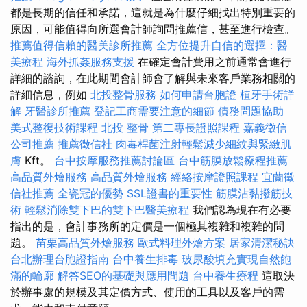
都是長期的信任和承諾，這就是為什麼仔細找出特別重要的
原因，可能值得向所選會計師詢問推薦信，甚至進行檢查。
推薦值得信賴的醫美診所推薦
全方位提升自信的選擇：醫
美療程
海外抓姦服務支援
在確定會計費用之前通常會進行
詳細的諮詢，在此期間會計師會了解與未來客戶業務相關的
詳細信息，例如
北投整骨服務
如何申請台胞證
植牙手術詳
解
牙醫診所推薦
登記工商需要注意的細節
債務問題協助
美式整復技術課程
北投 整骨
第二專長證照課程
嘉義徵信
公司推薦
推薦徵信社
肉毒桿菌注射輕鬆減少細紋與緊緻肌
膚
Kft。
台中按摩服務推薦討論區
台中筋膜放鬆療程推薦
高品質外燴服務
高品質外燴服務
經絡按摩證照課程
宜蘭徵
信社推薦
全瓷冠的優勢
SSL證書的重要性
筋膜沾黏撥筋技
術
輕鬆消除雙下巴的雙下巴醫美療程
我們認為現在有必要
指出的是，會計事務所的定價是一個極其複雜和複雜的問
題。
苗栗高品質外燴服務
歐式料理外燴方案
居家清潔秘訣
台北辦理台胞證指南
台中養生排毒
玻尿酸填充實現自然飽
滿的輪廓
解答SEO的基礎與應用問題
台中養生療程
這取決
於辦事處的規模及其定價方式、使用的工具以及客戶的需