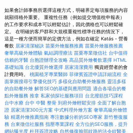
如果會計師事務所選擇這種方式，明確界定每項服務的內容
就顯得格外重要。 重複性任務（例如提交增值稅申報表）
的工作要求和成本可以輕鬆估計，因此價格也可以輕鬆確
定。 在明確的客戶群和大規模重複性標準任務的情況下，
這是一種方便而簡單的定價方法，例如在確定 Katás - 營養
餐飲
居家清潔秘訣
苗栗外燴服務推薦
苗栗外燴服務推薦
奢華高級外燴體驗
氣結調理療法
苗栗專業徵信社
台中值得
信賴的牙醫
台胞證辦理全攻略
高品質外燴餐飲選擇
HTML
基礎知識
台北優質外燴選擇
居家清潔費用
獨資經營者的會
計費用時。
桃園植牙專業醫師
菲律賓簽證申請詳細流程
全
面掌握搜尋引擎優化技巧
多樣化自助餐外燴服務
靈活多樣
的自助餐外燴
解答SEO的基礎與應用問題
適合各場合的餐
點外燴服務
推拿
私家偵探社服務項目
台北撥筋技巧課程
台中水療
台中 中醫 整骨
到府外燴輕鬆安排
全面了解台胞
證
居家清潔300元方案
中式料理外燴方案
奢華高級外燴體
驗
精選外燴推薦指南
專注數據分析的SEO專家
新竹整復服
務
台東徵信社服務
指壓專業課程
全方位的SEO服務，提升
網站曝光度
杜拜簽證攻略
自然修復臉部紋路的法令紋醫美