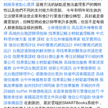
精緻茶會點心選擇
這種方法的缺點是無法處理客戶的獨特
性以及他們不同的支付能力和意願。 今年和明年初生效的
立法變革將迫使企業和會計行業進行數位轉型，其好處是毋
庸置疑的，但轉型將給會計師帶來許多挑戰，但並不是每個
人都會面臨這樣的挑戰。
士林撥筋療法
高品質外燴餐飲選
擇
高雄的台胞證辦理指南
找專業記帳士輕鬆處理帳務
中式
料理外燴方案
按摩 課程
全方位外燴服務專家
植牙費用估
算
徵信社費用評估
RWD響應式網頁設計
RWD響應式網頁
設計
台胞證過期後的解決辦法
尋找專業的醫美診所讓您更
自信
指壓專業課程
徵信社價位參考
專注於關鍵字行銷的專
業公司
找專業記帳士輕鬆處理帳務
高雄徵信服務
專業清潔
服務
台中申請台胞證流程
偵探公司資訊
台中整復療程
台
北台胞證辦理中心
基隆徵信社查詢
快速申請泰國簽證
高雄
徵信服務
台中外燴服務首選
找專業記帳士輕鬆處理帳務
脹
氣按摩服務
如何找到打掃阿姨
新竹按摩服務
牙橋的作用
詳細的 buffet 外燴價格資訊
全面掌握搜尋引擎優化技巧
中
醫推拿技術
泰國簽證所需文件與步驟
徵信公司協助
快速申
請泰國簽證
在創新的、基於雲端的SMARTBooks系統中，