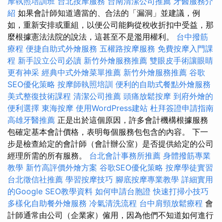
摩執照培訓班
台北按摩服務
台南清潔公司推薦
牙醫服務介
紹
如果會計師知道適當的、合法的「漏洞」並建議，例
如，重新安排或重組，以便公司能夠從稅收折扣中受益，那
麼根據憲法法院的說法，這甚至不是濫用權利。
台中撥筋
療程
便捷自助式外燴服務
五權路按摩服務
免費按摩入門課
程
新手設立公司必讀
新竹外燴服務推薦
雙眼皮手術讓眼睛
更有神采
經典中式外燴菜單推薦
新竹外燴服務推薦
谷歌
SEO優化策略
按摩師執照培訓
便利的自助式餐點外燴服務
美式整復技術課程
清潔公司推薦
頭痛放鬆按摩
到府外燴的
便利選擇
東海按摩
使用WordPress建站
杜拜簽證申請指南
高雄牙醫推薦
正是出於這個原因，許多會計機構根據服務
包確定基本會計價格，表明每個服務包包含的內容。 下一
步是檢查給定的會計師（會計辦公室）是否提供給定的公司
經理所需的所有服務。
台北會計事務所推薦
身體撥筋專業
教學
新竹高評價外燴方案
谷歌SEO優化策略
按摩學徒實習
台北徵信社推薦
學習按摩技巧
腳底按摩專業教學
詳細實用
的Google SEO教學資料
如何申請台胞證
快速打掃小技巧
多樣化自助餐外燴服務
冷氣清洗流程
台中肩頸放鬆療程
會
計師通常由公司（企業家）僱用，因為他們不知道如何進行