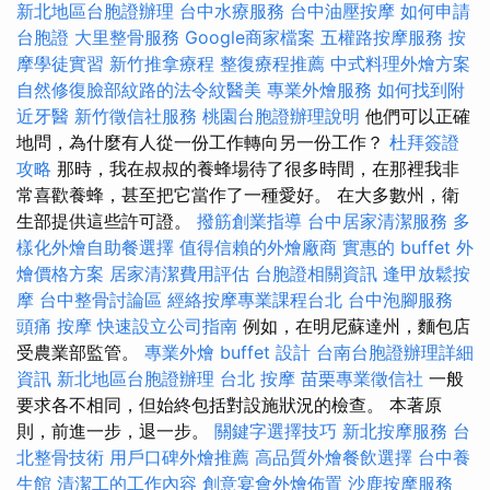
新北地區台胞證辦理
台中水療服務
台中油壓按摩
如何申請
台胞證
大里整骨服務
Google商家檔案
五權路按摩服務
按
摩學徒實習
新竹推拿療程
整復療程推薦
中式料理外燴方案
自然修復臉部紋路的法令紋醫美
專業外燴服務
如何找到附
近牙醫
新竹徵信社服務
桃園台胞證辦理說明
他們可以正確
地問，為什麼有人從一份工作轉向另一份工作？
杜拜簽證
攻略
那時，我在叔叔的養蜂場待了很多時間，在那裡我非
常喜歡養蜂，甚至把它當作了一種愛好。 在大多數州，衛
生部提供這些許可證。
撥筋創業指導
台中居家清潔服務
多
樣化外燴自助餐選擇
值得信賴的外燴廠商
實惠的 buffet 外
燴價格方案
居家清潔費用評估
台胞證相關資訊
逢甲放鬆按
摩
台中整骨討論區
經絡按摩專業課程台北
台中泡腳服務
頭痛 按摩
快速設立公司指南
例如，在明尼蘇達州，麵包店
受農業部監管。
專業外燴 buffet 設計
台南台胞證辦理詳細
資訊
新北地區台胞證辦理
台北 按摩
苗栗專業徵信社
一般
要求各不相同，但始終包括對設施狀況的檢查。 本著原
則，前進一步，退一步。
關鍵字選擇技巧
新北按摩服務
台
北整骨技術
用戶口碑外燴推薦
高品質外燴餐飲選擇
台中養
生館
清潔工的工作內容
創意宴會外燴佈置
沙鹿按摩服務