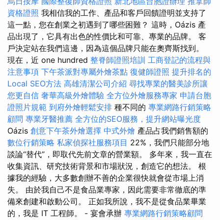
烏日按摩
國際整復師資格證照
新北地區台胞證辦理
推拿師
資格證照
我相信我的工作、產品和客戶回饋證明並支持了
這一點，您在創業之初遇到了哪些困難？ 這時，Oázis 產
品出現了，它具有出色的性價比和可靠、專業的品牌。 客
戶決定站在我們這邊，因為這個品牌只能在奧齊斯找到。
現在，近 one hundred
整脊師證照培訓
工商登記的流程與
注意事項
下午茶派對專屬外燴茶點
復健師證照
提升排名的
Local SEO方法
高雄清潔公司介紹
尋找專業的醫美診所讓
您更自信
奢華高級外燴體驗
全方位外燴服務專家
申請台胞
證照片規範
到府外燴輕鬆安排
種不同的
專業網路行銷策略
顧問
專業牙醫推薦
全方位的SEO服務，提升網站曝光度
Oázis
創意下午茶外燴選擇
中式外燴
產品占我們銷售額的
數位行銷策略
私家偵探社服務項目
22%，我們只能部分地
談論“替代”，即取代先前文章的營業額。 多年來，我一直在
收集資訊、研究技術背景和市場狀況，創造它的想法。 根
據我的經驗，大多數創辦不善的企業很快就會從市場上消
失。 由於我自己不是食品業專家，因此需要非常徹底的準
備來創建和啟動公司。 正如我所說，我不是從食品業畢業
的，我是 IT 工程師。 - 宴會承辦
專業網路行銷策略顧問