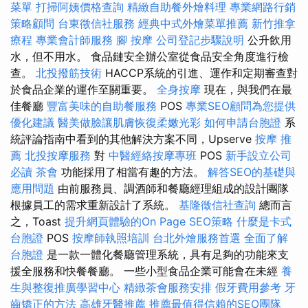
菜單
打掃阿姨價格查詢
精緻自助餐外燴料理
專業網路行銷
策略顧問
台東徵信社服務
經典中式外燴菜單推薦
新竹推拿
療程
專業會計師服務
腳 按摩
公司登記步驟說明
公升飲用
水，但不用水。 食品鏈安全辦公室從食品安全角度進行檢
查。
北投撥筋技術
HACCP系統的引進、運作和定期審查對
於食品企業的運作至關重要。
全身按摩
現在，與我們在最
佳餐廳
豐富美味的自助餐服務
POS
專業SEO顧問為您提供
優化建議
醫美做臉讓肌膚恢復柔嫩光彩
如何申請台胞證
系
統評論指南中看到的其他解決方案不同，Upserve
按摩 推
薦
北投按摩服務
對
中醫經絡按摩專班
POS
新手設立公司
必讀
茶會
功能採用了相當有趣的方法。
解答SEO的基礎與
應用問題
由前服務員、調酒師和餐廳經理組成的設計團隊
根據員工的需求重新設計了系統。
基隆徵信社查詢
總而言
之，Toast
提升網頁體驗的On Page SEO策略
什麼是卡式
台胞證
POS
按摩師執照培訓
台北外燴服務首選
全面了解
台胞證
是一款一體化餐廳管理系統，具有足夠的功能來支
援全服務和快餐餐廳。 一些小型食品企業可能會在未經
養
生與整復推廣學習中心
精緻茶會服務安排
假牙費用參考
牙
齒矯正的方法
高雄牙醫推薦
推薦最值得信賴的SEO團隊