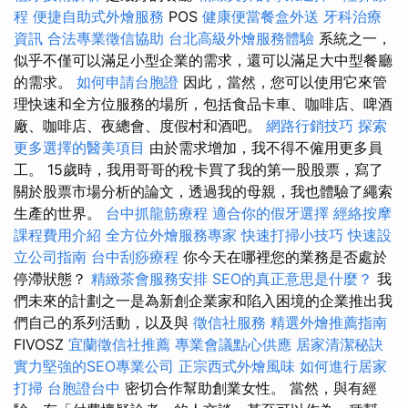
程
便捷自助式外燴服務
POS
健康便當餐盒外送
牙科治療
資訊
合法專業徵信協助
台北高級外燴服務體驗
系統之一，
似乎不僅可以滿足小型企業的需求，還可以滿足大中型餐廳
的需求。
如何申請台胞證
因此，當然，您可以使用它來管
理快速和全方位服務的場所，包括食品卡車、咖啡店、啤酒
廠、咖啡店、夜總會、度假村和酒吧。
網路行銷技巧
探索
更多選擇的醫美項目
由於需求增加，我不得不僱用更多員
工。 15歲時，我用哥哥的稅卡買了我的第一股股票，寫了
關於股票市場分析的論文，透過我的母親，我也體驗了繩索
生產的世界。
台中抓龍筋療程
適合你的假牙選擇
經絡按摩
課程費用介紹
全方位外燴服務專家
快速打掃小技巧
快速設
立公司指南
台中刮痧療程
你今天在哪裡您的業務是否處於
停滯狀態？
精緻茶會服務安排
SEO的真正意思是什麼？
我
們未來的計劃之一是為新創企業家和陷入困境的企業推出我
們自己的系列活動，以及與
徵信社服務
精選外燴推薦指南
FIVOSZ
宜蘭徵信社推薦
專業會議點心供應
居家清潔秘訣
實力堅強的SEO專業公司
正宗西式外燴風味
如何進行居家
打掃
台胞證台中
密切合作幫助創業女性。 當然，與有經