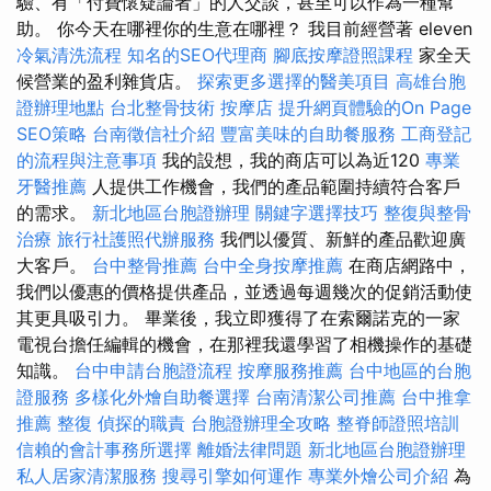
驗、有「付費懷疑論者」的人交談，甚至可以作為一種幫
助。 你今天在哪裡你的生意在哪裡？ 我目前經營著 eleven
冷氣清洗流程
知名的SEO代理商
腳底按摩證照課程
家全天
候營業的盈利雜貨店。
探索更多選擇的醫美項目
高雄台胞
證辦理地點
台北整骨技術
按摩店
提升網頁體驗的On Page
SEO策略
台南徵信社介紹
豐富美味的自助餐服務
工商登記
的流程與注意事項
我的設想，我的商店可以為近120
專業
牙醫推薦
人提供工作機會，我們的產品範圍持續符合客戶
的需求。
新北地區台胞證辦理
關鍵字選擇技巧
整復與整骨
治療
旅行社護照代辦服務
我們以優質、新鮮的產品歡迎廣
大客戶。
台中整骨推薦
台中全身按摩推薦
在商店網路中，
我們以優惠的價格提供產品，並透過每週幾次的促銷活動使
其更具吸引力。 畢業後，我立即獲得了在索爾諾克的一家
電視台擔任編輯的機會，在那裡我還學習了相機操作的基礎
知識。
台中申請台胞證流程
按摩服務推薦
台中地區的台胞
證服務
多樣化外燴自助餐選擇
台南清潔公司推薦
台中推拿
推薦
整復
偵探的職責
台胞證辦理全攻略
整脊師證照培訓
信賴的會計事務所選擇
離婚法律問題
新北地區台胞證辦理
私人居家清潔服務
搜尋引擎如何運作
專業外燴公司介紹
為