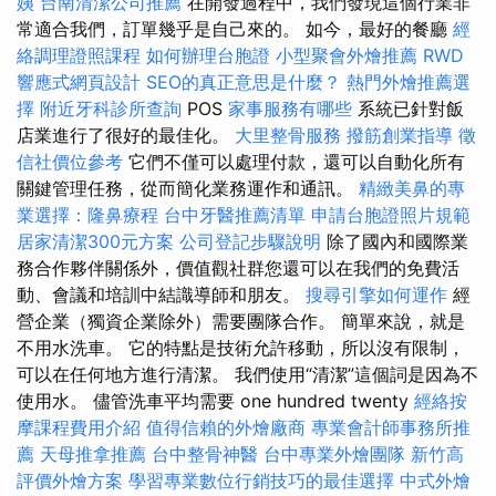
姨
台南清潔公司推薦
在開發過程中，我們發現這個行業非
常適合我們，訂單幾乎是自己來的。 如今，最好的餐廳
經
絡調理證照課程
如何辦理台胞證
小型聚會外燴推薦
RWD
響應式網頁設計
SEO的真正意思是什麼？
熱門外燴推薦選
擇
附近牙科診所查詢
POS
家事服務有哪些
系統已針對飯
店業進行了很好的最佳化。
大里整骨服務
撥筋創業指導
徵
信社價位參考
它們不僅可以處理付款，還可以自動化所有
關鍵管理任務，從而簡化業務運作和通訊。
精緻美鼻的專
業選擇：隆鼻療程
台中牙醫推薦清單
申請台胞證照片規範
居家清潔300元方案
公司登記步驟說明
除了國內和國際業
務合作夥伴關係外，價值觀社群您還可以在我們的免費活
動、會議和培訓中結識導師和朋友。
搜尋引擎如何運作
經
營企業（獨資企業除外）需要團隊合作。 簡單來說，就是
不用水洗車。 它的特點是技術允許移動，所以沒有限制，
可以在任何地方進行清潔。 我們使用“清潔”這個詞是因為不
使用水。 儘管洗車平均需要 one hundred twenty
經絡按
摩課程費用介紹
值得信賴的外燴廠商
專業會計師事務所推
薦
天母推拿推薦
台中整骨神醫
台中專業外燴團隊
新竹高
評價外燴方案
學習專業數位行銷技巧的最佳選擇
中式外燴