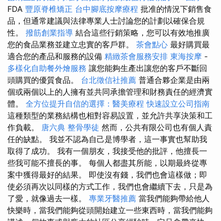
FDA
豐原脊椎矯正
台中腳底按摩療程
批准的情況下銷售食
品，但通常建議與法律專業人士討論您的計劃以確保合規
性。
撥筋創業指導
結合這些行銷策略，您可以有效地推廣
您的食品業務並建立忠實的客戶群。
茶會點心
最好購買最
適合您的產品和服務的設備
精緻茶會服務安排
東海按摩
-
多樣化自助餐外燴服務
讓您能夠生產出讓您的客戶不斷回
頭購買的優質食品。
台北徵信社推薦
普通合夥企業是由兩
個或兩個以上的人擁有並共同承擔管理和財務責任的經濟實
體。
全方位提升自信的選擇：醫美療程
快速設立公司指南
這種類型的業務結構也相對容易設置，並允許共享決策和工
作負載。
唐六典
整骨學徒
然而，公共有限公司也有個人責
任的缺點。 我並不認為自己是博學者，這一事實也幫助我
取得了成功。 我有一個朋友，我接受他的批評，他擅長一
些我可能不擅長的事。 每個人都盡其所能，以期最終從專
案中獲得最好的結果。 即使沒有錢，我們也會這樣做；即
使必須再次以同樣的方式工作，我們也會繼續下去，只是為
了愛，就像過去一樣。
專業牙醫推薦
當我們能夠帶給他人
快樂時，當我們能夠從頭開始建立一些東西時，當我們能夠