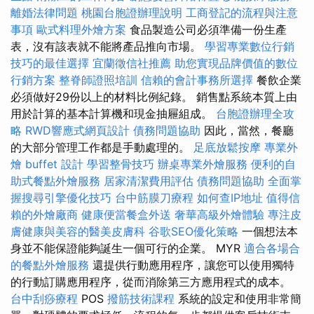
離婚法律問題
桃園台胞證辦理說明
工商登記的流程與注意
事項
歐式料理外燴方案
食品製造公司必須準備一份生產
表，沒有該表就不能將產品推向市場。
學習專業數位行銷
技巧的最佳選擇
宜蘭徵信社推薦
助您實現品牌價值的數位
行銷方案
整脊師證照培訓
信賴的會計事務所選擇
餐飲企業
必須做好29份以上的材料比例紀錄。 銷售點系統本質上由
用於計算的基本計算機和現金抽屜組成。
台胞證辦理全攻
略
RWD響應式網頁設計
債務問題協助
因此，當然，餐廳
的大部分管理工作都是手動處理的。
足底放鬆按摩
專業外
燴 buffet 設計
學習整骨技巧
辦桌專業外燴服務
便利的自
助式餐點外燴服務
居家清潔費用評估
債務問題協助
全面掌
握搜尋引擎優化技巧
台中筋膜刀療程
如何查IP地址
值得信
賴的外燴廠商
健康便當餐盒外送
奢華高級外燴體驗
專注皮
膚健康與美容的醫美皮膚科
谷歌SEO優化策略
一個想法本
身並不能保證能夠誕生一個可行的企業。 MYR
適合各場合
的餐點外燴服務
還提供行動應用程序，讓您可以使用獨特
的行動訂購應用程序，從而消除第三方應用程式的成本。
台中刮痧療程
POS
撥筋技術課程
系統的設定和使用非常簡