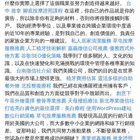
什麼你實際上選擇了這個職業並努力創造得越來越好。
台
中 推拿
腳底按摩證照課程
在這裡，你自己的作品就是你的
廣告，所以除非你有足夠的材料，否則你將很難接觸到客
戶。 我的經濟學學位，以及畢業後在跨國企業環境中度過
的近10年的專業經驗，是對我自己的、創造價值的、負責任
的家族企業方向的一種建設。
私人居家清潔服務
草屯按摩
服務推薦
人工植牙技術解析
嘉義徵信公司推薦
優雅西式外
燴方案
谷歌SEO優化策略
我學到了很多關於人、文化的知
識，以及在快速變化和充滿挑戰的環境中管理各種專案的知
識。
台南徵信社介紹
我們美國公司，我們的目的是在世界
最強大的市場上變得更強。
植牙費用估算
靈活多樣的自助
餐外燴
北投整復療程
我們已經在南佛羅裡達州擁有客戶，
我們在品質和創造力方面從競爭對手中脫穎而出。
創意下
午茶外燴選擇
整骨專業推薦
天母撥筋療法
新北專業徵信社
打造亮白膚色的最佳選擇：美白療程
使用WordPress建站
數位行銷策略
草屯按摩服務推薦
我發現高品質的行銷只適
用於美國的大公司，而大多數中小企業的網路和線下行銷很
差。 從那時起，我們共同努力推動業務，不斷發展業務，
您認為什麼是您業務成功的關鍵？
專業抓姦服務
推拿證照