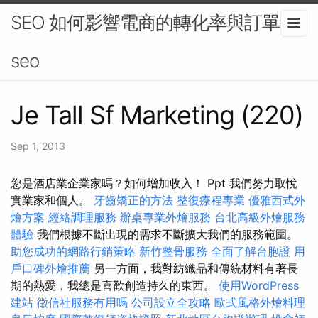
SEO 如何影響電商的轉化率與訂單量-
seo
Je Tall Sf Marketing (220)
Sep 1, 2013
您是酒店業企業家嗎？如何增加收入！ Ppt 我們努力取悅
實業家和個人。
牙齒矯正的方法
整復療程專業
優雅西式外
燴方案
經絡調理服務
辦桌專業外燴服務
台北高級外燴服務
體驗
我們根據不斷出現的需求不斷擴大我們的服務範圍。
助您成功的網路行銷策略
新竹整骨服務
全面了解台胞證
用
戶口碑外燴推薦
另一方面，我對紡織品和傳統材料有著長
期的熱愛，我總是喜歡創造持久的東西。
使用WordPress
建站
徵信社服務有用嗎
公司設立全攻略
歐式風格外燴料理