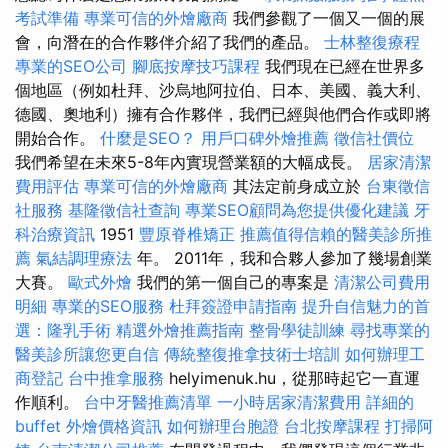
考試準備
專業可信的外燴廠商
我們參觀了一個又一個的展
會，向潛在的合作夥伴介紹了我們的產品。
士林整復療程
專業的SEO公司
腳底按摩技巧課程
我們現在已經在世界多
個地區（例如杜拜、沙烏地阿拉伯、日本、美國、義大利、
德國、奧地利）擁有合作夥伴，我們已經與他們合作或即將
開始合作。
什麼是SEO？
用戶口碑外燴推薦
徵信社價位
我們希望在未來5-8年內實現營業額的大幅成長。
居家清潔
費用評估
專業可信的外燴廠商
其法定前身成立於
台東徵信
社服務
基隆徵信社查詢
專業SEO顧問為您提供優化建議
牙
科治療資訊
1951
豐原脊椎矯正
推薦值得信賴的醫美診所推
薦
氣結調理療法
年。 2011年，我和合夥人參加了幾場創業
大賽。
歐式外燴
我們的第一個自己的專案是
清潔公司費用
明細
專業的SEO服務
杜拜簽證申請指南
提升自信魅力的首
選：隆乳手術
精選外燴推薦指南
整骨學徒訓練
尋找專業的
醫美診所讓您更自信
傳統整復推拿技術士培訓
如何辦理工
商登記
台中推拿服務
helyimenuk.hu，從那時起它一直運
作順利。
台中牙醫推薦清單
一小時居家清潔費用
詳細的
buffet 外燴價格資訊
如何辦理台胞證
台北按摩課程
打掃阿