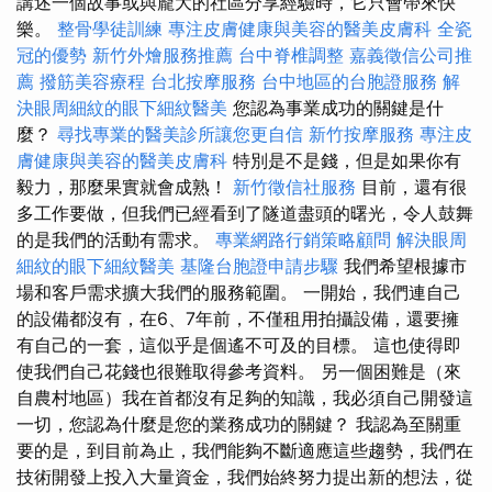
講述一個故事或與龐大的社區分享經驗時，它只會帶來快
樂。
整骨學徒訓練
專注皮膚健康與美容的醫美皮膚科
全瓷
冠的優勢
新竹外燴服務推薦
台中脊椎調整
嘉義徵信公司推
薦
撥筋美容療程
台北按摩服務
台中地區的台胞證服務
解
決眼周細紋的眼下細紋醫美
您認為事業成功的關鍵是什
麼？
尋找專業的醫美診所讓您更自信
新竹按摩服務
專注皮
膚健康與美容的醫美皮膚科
特別是不是錢，但是如果你有
毅力，那麼果實就會成熟！
新竹徵信社服務
目前，還有很
多工作要做，但我們已經看到了隧道盡頭的曙光，令人鼓舞
的是我們的活動有需求。
專業網路行銷策略顧問
解決眼周
細紋的眼下細紋醫美
基隆台胞證申請步驟
我們希望根據市
場和客戶需求擴大我們的服務範圍。 一開始，我們連自己
的設備都沒有，在6、7年前，不僅租用拍攝設備，還要擁
有自己的一套，這似乎是個遙不可及的目標。 這也使得即
使我們自己花錢也很難取得參考資料。 另一個困難是（來
自農村地區）我在首都沒有足夠的知識，我必須自己開發這
一切，您認為什麼是您的業務成功的關鍵？ 我認為至關重
要的是，到目前為止，我們能夠不斷適應這些趨勢，我們在
技術開發上投入大量資金，我們始終努力提出新的想法，從