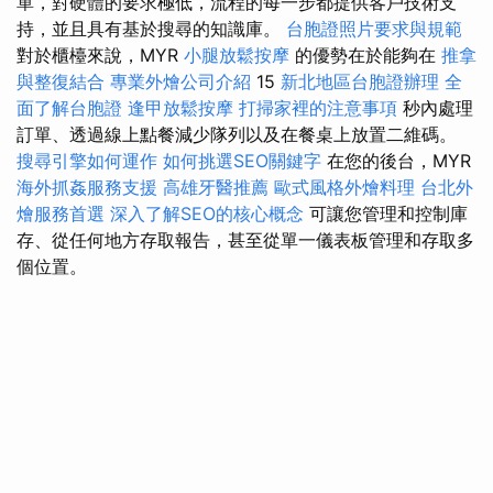
單，對硬體的要求極低，流程的每一步都提供客戶技術支
持，並且具有基於搜尋的知識庫。
台胞證照片要求與規範
對於櫃檯來說，MYR
小腿放鬆按摩
的優勢在於能夠在
推拿
與整復結合
專業外燴公司介紹
15
新北地區台胞證辦理
全
面了解台胞證
逢甲放鬆按摩
打掃家裡的注意事項
秒內處理
訂單、透過線上點餐減少隊列以及在餐桌上放置二維碼。
搜尋引擎如何運作
如何挑選SEO關鍵字
在您的後台，MYR
海外抓姦服務支援
高雄牙醫推薦
歐式風格外燴料理
台北外
燴服務首選
深入了解SEO的核心概念
可讓您管理和控制庫
存、從任何地方存取報告，甚至從單一儀表板管理和存取多
個位置。