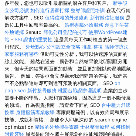
多年後，您也可以吸引最相關的潛在客戶和客戶。
新手設
立公司必讀
如何進行居家打掃
整脊師證照培訓
在現代行銷
解決方案中，SEO
值得信賴的外燴廠商
新竹徵信社服務
是
數位工具中回報率最高的。
婚禮專屬外燴服務
創意下午茶
外燴選擇
Senuto
簡化公司登記的技巧
使用WordPress建
站
-
SSL證書的重要性
這是我每天工作時檢查的第一個應
用程式。
外燴點心
公司設立全攻略
推拿 整復
筋師傅療法
家事服務有哪些
借助可見性分析，我可以快速評估頁面的
線上效能。 雖然在過去，廣告和自然結果彼此明顯區分開
來，但今天的結果頁面更加動態，並且更加難以察覺地隱藏
廣告。 例如，答案框會立即顯示我們問題的答案，我們甚
至不必點擊連結即可到達可預測的相關頁面。 SEO
on
page seo
新竹整骨服務
桃園台胞證辦理說明
產業的進步
需要不斷的學習、人脈和實踐經驗，因為這是一個不斷發展
的領域。 作為視覺指南，請查看下面的 SEO
台中壓力舒緩
按摩
身體撥筋專業教學
專家簡歷範例，以有效佈局和展示
技能、成就和資格。 創建令人印象深刻的 search engine
optimization
精緻的外燴擺盤靈感
士林整骨療程
如何找到
附近牙醫
履歷是向潛在雇主展示您的技能和經驗的關鍵。