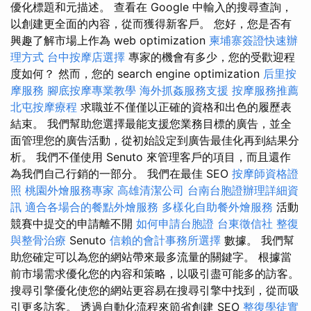
優化標題和元描述。 查看在 Google 中輸入的搜尋查詢，
以創建更全面的內容，從而獲得新客戶。 您好，您是否有
興趣了解市場上作為 web optimization
柬埔寨簽證快速辦
理方式
台中按摩店選擇
專家的機會有多少，您的受歡迎程
度如何？ 然而，您的 search engine optimization
后里按
摩服務
腳底按摩專業教學
海外抓姦服務支援
按摩服務推薦
北屯按摩療程
求職並不僅僅以正確的資格和出色的履歷表
結束。 我們幫助您選擇最能支援您業務目標的廣告，並全
面管理您的廣告活動，從初始設定到廣告最佳化再到結果分
析。 我們不僅使用 Senuto 來管理客戶的項目，而且還作
為我們自己行銷的一部分。 我們在最佳 SEO
按摩師資格證
照
桃園外燴服務專家
高雄清潔公司
台南台胞證辦理詳細資
訊
適合各場合的餐點外燴服務
多樣化自助餐外燴服務
活動
競賽中提交的申請離不開
如何申請台胞證
台東徵信社
整復
與整骨治療
Senuto
信賴的會計事務所選擇
數據。 我們幫
助您確定可以為您的網站帶來最多流量的關鍵字。 根據當
前市場需求優化您的內容和策略，以吸引盡可能多的訪客。
搜尋引擎優化使您的網站更容易在搜尋引擎中找到，從而吸
引更多訪客。 透過自動化流程來節省創建 SEO
整復學徒實