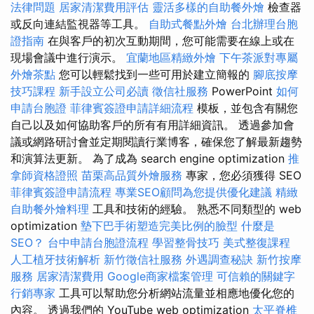
法律問題
居家清潔費用評估
靈活多樣的自助餐外燴
檢查器
或反向連結監視器等工具。
自助式餐點外燴
台北辦理台胞
證指南
在與客戶的初次互動期間，您可能需要在線上或在
現場會議中進行演示。
宜蘭地區精緻外燴
下午茶派對專屬
外燴茶點
您可以輕鬆找到一些可用於建立簡報的
腳底按摩
技巧課程
新手設立公司必讀
徵信社服務
PowerPoint
如何
申請台胞證
菲律賓簽證申請詳細流程
模板，並包含有關您
自己以及如何協助客戶的所有有用詳細資訊。 透過參加會
議或網路研討會並定期閱讀行業博客，確保您了解最新趨勢
和演算法更新。 為了成為 search engine optimization
推
拿師資格證照
苗栗高品質外燴服務
專家，您必須獲得 SEO
菲律賓簽證申請流程
專業SEO顧問為您提供優化建議
精緻
自助餐外燴料理
工具和技術的經驗。 熟悉不同類型的 web
optimization
墊下巴手術塑造完美比例的臉型
什麼是
SEO？
台中申請台胞證流程
學習整骨技巧
美式整復課程
人工植牙技術解析
新竹徵信社服務
外遇調查秘訣
新竹按摩
服務
居家清潔費用
Google商家檔案管理
可信賴的關鍵字
行銷專家
工具可以幫助您分析網站流量並相應地優化您的
內容。 透過我們的 YouTube web optimization
太平脊椎