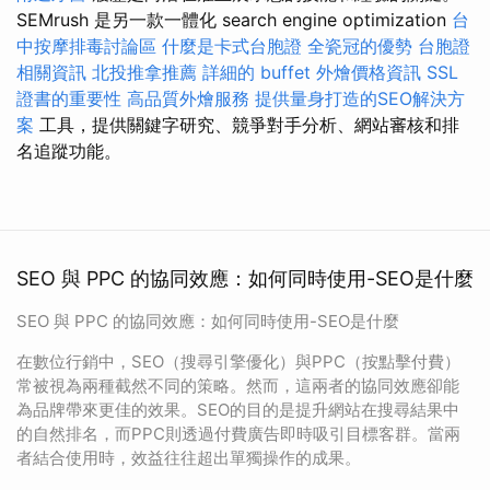
SEMrush 是另一款一體化 search engine optimization
台
中按摩排毒討論區
什麼是卡式台胞證
全瓷冠的優勢
台胞證
相關資訊
北投推拿推薦
詳細的 buffet 外燴價格資訊
SSL
證書的重要性
高品質外燴服務
提供量身打造的SEO解決方
案
工具，提供關鍵字研究、競爭對手分析、網站審核和排
名追蹤功能。
SEO 與 PPC 的協同效應：如何同時使用-SEO是什麼
SEO 與 PPC 的協同效應：如何同時使用-SEO是什麼
在數位行銷中，SEO（搜尋引擎優化）與PPC（按點擊付費）
常被視為兩種截然不同的策略。然而，這兩者的協同效應卻能
為品牌帶來更佳的效果。SEO的目的是提升網站在搜尋結果中
的自然排名，而PPC則透過付費廣告即時吸引目標客群。當兩
者結合使用時，效益往往超出單獨操作的成果。