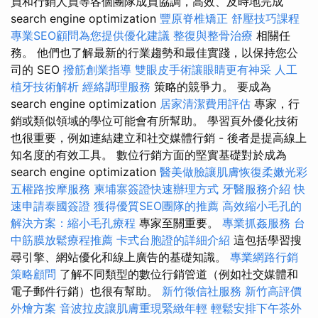
員和行銷人員等各個團隊成員協調，高效、及時地完成
search engine optimization
豐原脊椎矯正
舒壓技巧課程
專業SEO顧問為您提供優化建議
整復與整骨治療
相關任
務。 他們也了解最新的行業趨勢和最佳實踐，以保持您公
司的 SEO
撥筋創業指導
雙眼皮手術讓眼睛更有神采
人工
植牙技術解析
經絡調理服務
策略的競爭力。 要成為
search engine optimization
居家清潔費用評估
專家，行
銷或類似領域的學位可能會有所幫助。 學習頁外優化技術
也很重要，例如連結建立和社交媒體行銷 - 後者是提高線上
知名度的有效工具。 數位行銷方面的堅實基礎對於成為
search engine optimization
醫美做臉讓肌膚恢復柔嫩光彩
五權路按摩服務
柬埔寨簽證快速辦理方式
牙醫服務介紹
快
速申請泰國簽證
獲得優質SEO團隊的推薦
高效縮小毛孔的
解決方案：縮小毛孔療程
專家至關重要。
專業抓姦服務
台
中筋膜放鬆療程推薦
卡式台胞證的詳細介紹
這包括學習搜
尋引擎、網站優化和線上廣告的基礎知識。
專業網路行銷
策略顧問
了解不同類型的數位行銷管道（例如社交媒體和
電子郵件行銷）也很有幫助。
新竹徵信社服務
新竹高評價
外燴方案
音波拉皮讓肌膚重現緊緻年輕
輕鬆安排下午茶外