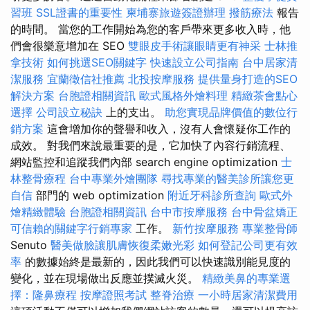
習班
SSL證書的重要性
柬埔寨旅遊簽證辦理
撥筋療法
報告
的時間。 當您的工作開始為您的客戶帶來更多收入時，他
們會很樂意增加在 SEO
雙眼皮手術讓眼睛更有神采
士林推
拿技術
如何挑選SEO關鍵字
快速設立公司指南
台中居家清
潔服務
宜蘭徵信社推薦
北投按摩服務
提供量身打造的SEO
解決方案
台胞證相關資訊
歐式風格外燴料理
精緻茶會點心
選擇
公司設立秘訣
上的支出。
助您實現品牌價值的數位行
銷方案
這會增加你的聲譽和收入，沒有人會懷疑你工作的
成效。 對我們來說最重要的是，它加快了內容行銷流程、
網站監控和追蹤我們內部 search engine optimization
士
林整骨療程
台中專業外燴團隊
尋找專業的醫美診所讓您更
自信
部門的 web optimization
附近牙科診所查詢
歐式外
燴精緻體驗
台胞證相關資訊
台中市按摩服務
台中骨盆矯正
可信賴的關鍵字行銷專家
工作。
新竹按摩服務
專業整骨師
Senuto
醫美做臉讓肌膚恢復柔嫩光彩
如何登記公司更有效
率
的數據始終是最新的，因此我們可以快速識別能見度的
變化，並在現場做出反應並撲滅火災。
精緻美鼻的專業選
擇：隆鼻療程
按摩證照考試
整脊治療
一小時居家清潔費用