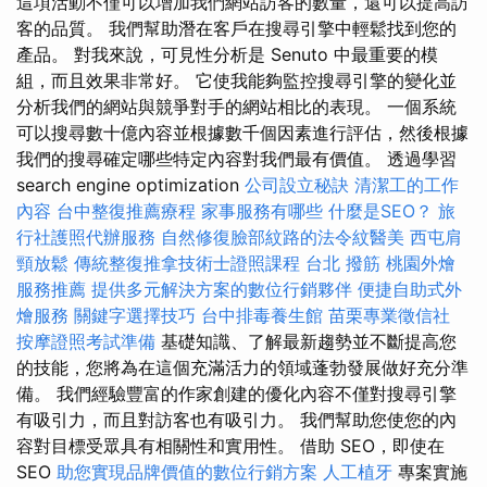
這項活動不僅可以增加我們網站訪客的數量，還可以提高訪
客的品質。 我們幫助潛在客戶在搜尋引擎中輕鬆找到您的
產品。 對我來說，可見性分析是 Senuto 中最重要的模
組，而且效果非常好。 它使我能夠監控搜尋引擎的變化並
分析我們的網站與競爭對手的網站相比的表現。 一個系統
可以搜尋數十億內容並根據數千個因素進行評估，然後根據
我們的搜尋確定哪些特定內容對我們最有價值。 透過學習
search engine optimization
公司設立秘訣
清潔工的工作
內容
台中整復推薦療程
家事服務有哪些
什麼是SEO？
旅
行社護照代辦服務
自然修復臉部紋路的法令紋醫美
西屯肩
頸放鬆
傳統整復推拿技術士證照課程
台北 撥筋
桃園外燴
服務推薦
提供多元解決方案的數位行銷夥伴
便捷自助式外
燴服務
關鍵字選擇技巧
台中排毒養生館
苗栗專業徵信社
按摩證照考試準備
基礎知識、了解最新趨勢並不斷提高您
的技能，您將為在這個充滿活力的領域蓬勃發展做好充分準
備。 我們經驗豐富的作家創建的優化內容不僅對搜尋引擎
有吸引力，而且對訪客也有吸引力。 我們幫助您使您的內
容對目標受眾具有相關性和實用性。 借助 SEO，即使在
SEO
助您實現品牌價值的數位行銷方案
人工植牙
專案實施