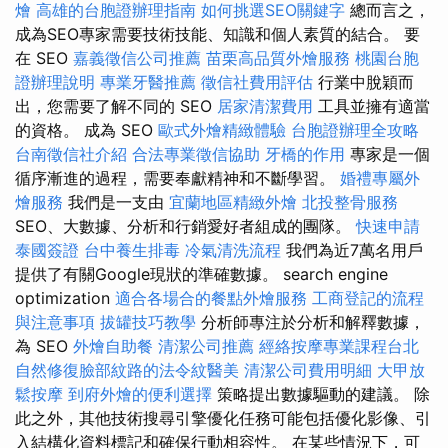
燴
高雄的台胞證辦理指南
如何挑選SEO關鍵字
總而言之，
成為SEO專家需要技術技能、知識和個人素質的結合。 要
在 SEO
嘉義徵信公司推薦
苗栗高品質外燴服務
桃園台胞
證辦理說明
專業牙醫推薦
徵信社費用評估
行業中脫穎而
出，您需要了解不同的 SEO
居家清潔費用
工具並擁有適當
的資格。 成為 SEO
歐式外燴精緻體驗
台胞證辦理全攻略
台南徵信社介紹
合法專業徵信協助
牙橋的作用
專家是一個
循序漸進的過程，需要奉獻精神和不斷學習。
婚禮專屬外
燴服務
我們是一支由
宜蘭地區精緻外燴
北投整骨服務
SEO、大數據、分析和行銷愛好者組成的團隊。
快速申請
泰國簽證
台中養生排毒
冷氣清洗流程
我們為近7萬名用戶
提供了有關Google現狀的準確數據。 search engine
optimization
適合各場合的餐點外燴服務
工商登記的流程
與注意事項
拔罐技巧教學
分析師專注於分析和解釋數據，
為 SEO
外燴自助餐
清潔公司推薦
經絡按摩專業課程台北
自然修復臉部紋路的法令紋醫美
清潔公司費用明細
大甲放
鬆按摩
到府外燴的便利選擇
策略提出數據驅動的建議。 除
此之外，其他技術搜尋引擎優化任務可能包括優化影像、引
入結構化資料標記和確保行動相容性。 在某些情況下，可