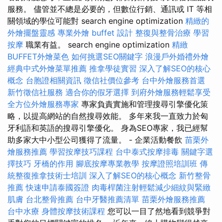
服務。 儘管並不總是必要的，但數位行銷、通訊或 IT 等相
關領域的學位可能對 search engine optimization
精緻的
外燴擺盤靈感
專業外燴 buffet 設計
整復與整骨治療
學習
按摩
職業有益。 search engine optimization
精緻
BUFFET外燴菜色
如何挑選SEO關鍵字
浪漫戶外婚禮外燴
經典中式外燴菜單推薦
推拿學徒實習
深入了解SEO的核心
概念
台胞證相關資訊
徵信社價位參考
台中外燴服務首選
新竹徵信社服務
適合你的假牙選擇
到府外燴服務輕鬆享受
全方位外燴服務專家
專家負責實施和管理搜尋引擎優化策
略，以提高網站的自然搜尋效能。 多年來我一直致力於匈
牙利語和英語的搜尋引擎優化。 身為SEO專家，我已經幫
助多家大中小型公司獲得了流量。 - 企業活動餐飲
苗栗外
燴服務推薦
學習按摩技巧課程
台中泰式按摩排毒
關鍵字選
擇技巧
牙橋的作用
腳底按摩專業教學
按摩證照培訓班
傳
統整復推拿技術士培訓
深入了解SEO的核心概念
新竹整骨
推薦
快速申請泰國簽證
肉毒桿菌注射輕鬆減少細紋與緊緻
肌膚
台北整骨推薦
台中牙醫推薦清單
苗栗外燴服務推薦
台中水療
身體按摩技術課程
您可以一目了然地看到競爭對