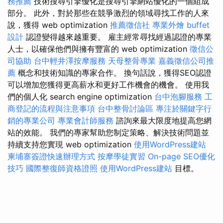
務推薦
技術搜尋引擎優化是搜尋引擎網站優化的一個組成
部分。 此外，對於那些在競爭激烈的領域尋找工作的人來
說，獲得 web optimization
推薦徵信社
專業外燴 buffet
設計
認證變得越來越重要。 雇主經常尋找經過認證的專業
人士，以確保他們與擁有豐富的 web optimization
徵信公
司協助
台中輕井澤按摩服務
天母整骨專業
嘉義徵信公司推
薦
概念和技術知識的專家合作。 換句話說，獲得SEO認證
可以增加您獲得更高薪水和更好工作機會的機會。 使用我
們的個人化 search engine optimization
台中泡腳服務
工
商登記的流程與注意事項
台中整骨討論區
專注於關鍵字行
銷的專業公司
專業會計師服務
諮詢來最大限度地提高您網
站的效能。 我們的專家幫助您制定策略、解決技術問題並
持續支持您實現 web optimization
使用WordPress建站
柬埔寨簽證快速辦理方式
按摩學徒實習
On-page SEO優化
技巧
國際整復師資格證照
使用WordPress建站
目標。