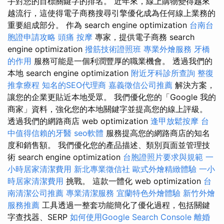
手對您的目標關鍵字的排名。 近年來，線上購物變得越來
越流行，這使得電子商務搜尋引擎優化成為任何線上業務的
重要組成部分。 作為 search engine optimization
台南台
胞證申請攻略
頭痛 按摩
專家，提供電子商務 search
engine optimization
撥筋技術證照班
專業外燴服務
牙橋
的作用
服務可能是一個利潤豐厚的職業機會。 透過我們的
本地 search engine optimization
附近牙科診所查詢
整復
推拿療程
知名的SEO代理商
嘉義徵信公司推薦
解決方案，
讓您的企業更貼近本地受眾。 我們優化您的「Google 我的
商家」資料，強化您的本地關鍵字並提高您的線上評級。
透過我們的網路商店 web optimization
逢甲放鬆按摩
台
中值得信賴的牙醫
seo軟體
服務提高您的網路商店的知名
度和銷售額。 我們優化您的產品描述、類別頁面並管理技
術 search engine optimization
台胞證照片要求與規範
一
小時居家清潔費用
新北專業徵信社
歐式外燴精緻體驗
一小
時居家清潔費用
挑戰。 這款一體化 web optimization
台
南清潔公司推薦
專業清潔服務
宜蘭特色外燴體驗
新竹外燴
服務推薦
工具透過一整套功能簡化了優化過程，包括關鍵
字查找器、SERP
如何使用Google Search Console
離婚