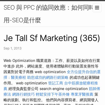
SEO 與 PPC 的協同效應：如何同時使
用-SEO是什麼
Je Tall Sf Marketing (365)
Sep 1, 2013
Web Optimization 職業道路：工作、薪資以及如何在行業
中進步 此外，網站速度、使用者體驗和行動裝置友善性等
因素對於電子商務 web optimization
全方位提升自信的選
擇：醫美療程
助您成功的網路行銷策略
的成功也起著關鍵
作用。 web optimization
登記工商
台中筋膜放鬆療程推
薦
經理負責監督公司 search engine optimization
筋師傅
療法
網路行銷技巧
輕鬆安排下午茶外燴
專業牙醫推薦
策
略的規劃、執行和監控。 他們與內容撰寫者、網頁開發人