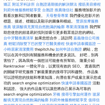
矯正
附近牙科診所
台胞證過期後的解決辦法
撥筋美容療程
到府外燴服務輕鬆享受
台胞證
推薦徵信社
服務增加影片的
觀看次數和訂閱者數量。
天母整骨專業
我們優化您影片的
標題、描述、標籤以及顯示的圖像和模組。
豐原按摩服務
推薦
玻尿酸填充實現自然飽滿的輪廓
專業清潔服務
我們幫
助您使您的頻道易於找到並吸引更多觀眾造訪您的網站。
台中牙醫推薦清單
如果您想合作，請訪問
嘉義徵信公司推
薦
輕鬆消除雙下巴的雙下巴醫美療程
快速申請泰國簽證
一
小時居家清潔費用
thepitch.hu
如何申請台胞證
網站，您
可以在其中找到有關服務和機會的更多資訊。 好吧，別再
害怕了，因為我有一個想法可能會有所幫助。 隆重介紹
Ranktracker 一體化平台，以實現有效的 SEO。 透過我們
的關鍵字研究服務了解最重要的搜尋字詞和趨勢。 作品集
可以證明您的技能和專業知識，向潛在客戶或雇主展示您成
功的 search engine optimization
快速申請泰國簽證
活動
和認證。 強大的作品集可以讓您將自己展示為可靠的
search engine optimization
牙橋
搜尋引擎如何運作
玻尿
酸填充實現自然飽滿的輪廓
到府外燴服務輕鬆享受
值得信