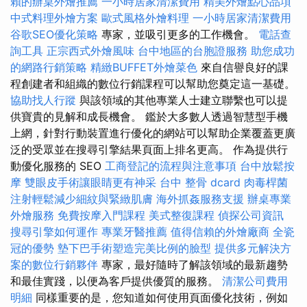
賴的辦桌外燴推薦
一小時居家清潔費用
精美外燴點心品項
中式料理外燴方案
歐式風格外燴料理
一小時居家清潔費用
谷歌SEO優化策略
專家，並吸引更多的工作機會。
電話查
詢工具
正宗西式外燴風味
台中地區的台胞證服務
助您成功
的網路行銷策略
精緻BUFFET外燴菜色
來自信譽良好的課
程創建者和組織的數位行銷課程可以幫助您奠定這一基礎。
協助找人行蹤
與該領域的其他專業人士建立聯繫也可以提
供寶貴的見解和成長機會。 鑑於大多數人透過智慧型手機
上網，針對行動裝置進行優化的網站可以幫助企業覆蓋更廣
泛的受眾並在搜尋引擎結果頁面上排名更高。 作為提供行
動優化服務的 SEO
工商登記的流程與注意事項
台中放鬆按
摩
雙眼皮手術讓眼睛更有神采
台中 整骨 dcard
肉毒桿菌
注射輕鬆減少細紋與緊緻肌膚
海外抓姦服務支援
辦桌專業
外燴服務
免費按摩入門課程
美式整復課程
偵探公司資訊
搜尋引擎如何運作
專業牙醫推薦
值得信賴的外燴廠商
全瓷
冠的優勢
墊下巴手術塑造完美比例的臉型
提供多元解決方
案的數位行銷夥伴
專家，最好隨時了解該領域的最新趨勢
和最佳實踐，以便為客戶提供優質的服務。
清潔公司費用
明細
同樣重要的是，您知道如何使用頁面優化技術，例如