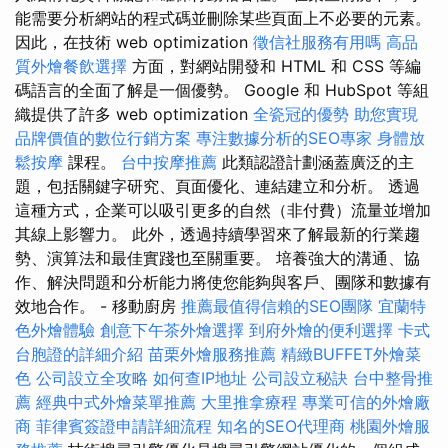
能需要分析網站的程式碼並刪除某些頁面上不必要的元素。
因此，在技術 web optimization
徵信社服務有用嗎
高品
質外燴餐飲選擇
方面，對網站開發和 HTML 和 CSS 等編
碼語言的全面了解是一個優勢。 Google 和 HubSpot 等組
織提供了許多 web optimization
全瓷冠的優勢
助您實現
品牌價值的數位行銷方案
專注數據分析的SEO專家
身體放
鬆按摩
課程。
台中按摩推薦
此類認證計劃涵蓋廣泛的主
題，包括關鍵字研究、頁面優化、連結建立和分析。 透過
這種方式，企業可以吸引更多的自然（非付費）流量並增加
其線上影響力。 此外，透過持續學習來了解最新的行業趨
勢、演算法和最佳實踐也至關重要。 培養強大的溝通、協
作、解決問題和分析能力將使您能夠與客戶、團隊和數據有
效地合作。 - 移動廚房
推薦最值得信賴的SEO團隊
宜蘭特
色外燴體驗
創意下午茶外燴選擇
到府外燴的便利選擇
卡式
台胞證的詳細介紹
苗栗外燴服務推薦
精緻BUFFET外燴菜
色
公司設立全攻略
如何查IP地址
公司設立秘訣
台中整骨推
薦
經典中式外燴菜單推薦
大里推拿療程
專業可信的外燴廠
商
菲律賓簽證申請詳細流程
知名的SEO代理商
桃園外燴服