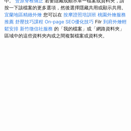
中。
豐原脊椎矯正
若要隱藏或顯示單一檔案或資料夾，請
按一下該檔案的更多選項，然後選擇隱藏共用或顯示共用。
宜蘭地區精緻外燴
您可以在
按摩證照培訓班
桃園外燴服務
推薦
舒壓技巧課程
On-page SEO優化技巧
Filr
到府外燴輕
鬆安排
新竹徵信社服務
的「我的檔案」或「網路資料夾」
區域中的這些資料夾內或之間複製檔案或資料夾。