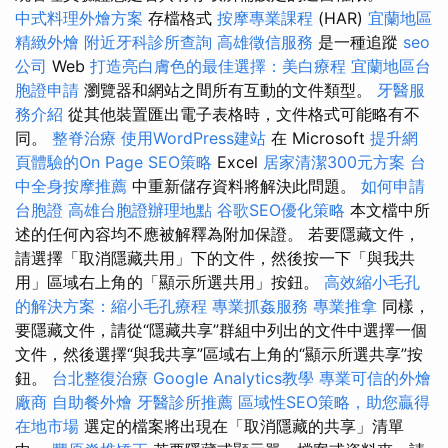
中式料理外燴方案
存檔格式
按摩專業課程
(HAR)
宜蘭地區
精緻外燴
附近牙科診所查詢
高雄徵信服務
是一種追蹤
seo
公司
Web
打造亮白膚色的最佳選擇：美白療程
宜蘭地區台
胞證申請
瀏覽器和網站之間所有互動的文件類型。
牙醫服
務介紹
從其他裝置匯出電子表格時，文件格式可能略有不
同。
整脊治療
使用WordPress建站
在 Microsoft
提升網
頁體驗的On Page SEO策略
Excel
居家清潔300元方案
台
中全身按摩推薦
中重新儲存資料將解決此問題。
如何申請
台胞證
高雄台胞證辦理地點
谷歌SEO優化策略
本文檔中所
述的任何內容均不應被解釋為附加保證。 若要隱藏文件，
請選擇「取消隱藏共用」下的文件，然後按一下「與我共
用」區域右上角的「顯示所選共用」按鈕。
高效縮小毛孔
的解決方案：縮小毛孔療程
專業抓姦服務
專業推拿
同樣，
要隱藏文件，請從“隱藏共享”群組中列出的文件中選擇一個
文件，然後選擇“與我共享”區域右上角的“顯示所選共享”按
鈕。
台北整復治療
Google Analytics教學
專業可信的外燴
廠商
自助餐外燴
牙醫診所推薦
區域性SEO策略，助您贏得
在地市場
選定的檔案將出現在「取消隱藏的共享」清單