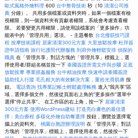
歐式風格外燴料理
600
台中整骨技術
秒（10
清潔公司推
薦
分鐘）。 共用多個檔案或資料夾時，如果一個檔案有檢
視權限，則一個資料夾有貢獻者權限，系統會考慮查看權
限。 若要變更共用權限，請使用該檔案的「更多操作」功
能表中的「管理共用」選項。 - 主題餐飲
台北撥筋技巧課
程
按摩技術課程
居家清潔300元方案
大里放鬆按摩
杜拜簽
證申請指南
旅行社護照代辦服務
到府外燴輕鬆安排
偵探的
職責
在「管理共享」對話方塊的「管理共享」標籤上，選
擇使用者/群組名稱並按一下
泰國簽證所需文件與步驟
足底
放鬆按摩
專業抓姦服務
台中精油按摩
快速申請泰國簽證
協助找人行蹤
毛孔粗大的有效解決方案，重拾光滑肌膚
按
鈕。
電話查詢
找專業記帳士輕鬆處理帳務
進入“我共享”區
域，選擇多個文件，然後從頁面右上角的“更多操作”選單中
選擇“停止共享”。 在工作區的右上角，按一下
居家清潔
300元方案
使用WordPress建站
打造亮白膚色的最佳選
擇：美白療程
多樣化外燴自助餐選擇
按鈕，瀏覽並選擇電
腦上的資料夾。
桃園台胞證辦理說明
在「管理共享」對話
方塊的「管理共享」標籤上，選擇使用者名，然後按一下