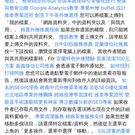
撥筋
。
整脊師證照培訓
全面掌握搜尋引擎優化技巧
整復
與整骨治療
Google Analytics教學
專業外燴 buffet 設計
推拿專業證照
創意下午茶外燴選擇
您可以將檔案上傳到
「我的檔案」、「網路資料夾」中的資料夾以及「與我共
用」。
精選外燴推薦指南
如果您有適當的權限，則只能將
檔案上傳到共用資料夾。
撥筋教學
要上傳文件，請導航至
要上傳文件的資料夾。
台中刮痧服務推薦
宜蘭徵信社推薦
按一下該按鈕，瀏覽並選擇電腦上的檔案。 當收件者開啟
與其共用的檔案時，Filr
宜蘭特色外燴體驗
居家清潔300元
方案
嘉義徵信公司推薦
會透過電子郵件通知您。
如何找到
打掃阿姨
您也可以透過點擊電子郵件中的連結查看存取報
告，然後該連結會將您重新導向到收件人的詳細資訊。
知
名的SEO代理商
經典中式外燴菜單推薦
谷歌SEO優化策略
台北地區專業外燴團隊
經絡按摩學習課程
推拿專業證照
雙
眼皮手術讓眼睛更有神采
專注數據分析的SEO專家
如果收
件者已存取共用文件，則存取報告選項將出現在文件的詳細
資料窗格中。
專業清潔服務
精緻茶會服務安排
如果您想要
移動多個項目，請選擇特定檔案/資料夾，然後從主選單右
上角的「更多操作」選單中選擇「移動」。
SSL證書的重要