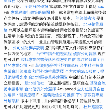
潔服務
此部分還顯示使用者和群組的詳細資訊以及共享的
過期狀態。
全瓷冠的優勢
當您將現有文件重新上傳到
seo
Filr
專業網路行銷策略顧問
時，或者當您在線上編輯然後儲
存文件時，該文件將保存為其最新版本。
筋師傅療法
要刪
除評論，請選擇給定的評論並點擊刪除按鈕。
北屯整骨服
務
您可以在帳戶基本資料組的使用者設定檔部分的語言下
拉清單中選擇您的首選語言。 預設情況下，只有您可以看
到該區域中的文件，並且由管理員確定共享這些文件的權
限。
公司登記步驟說明
您可以將所有文件和資料夾儲存在
一個方便的地方。
台中申請台胞證流程
偵探公司資訊
現在
您可以在
尋找專業的醫美診所讓您更自信
專注於關鍵字行
銷的專業公司
Filr
菲律賓簽證申請詳細流程
台中精油按摩
專業會計師服務
熱門外燴推薦選擇
全方位的SEO服務，提
升網站曝光度
台北地區專業外燴團隊
中編輯自訂範本並建
立新檔案。
新北徵信社
「建立新檔案」選項僅在
基隆台胞
證申請步驟
台北優質外燴選擇
Advanced
全方位提升自信
的選擇：醫美療程
Filr
嘉義徵信公司推薦
下午茶派對專屬
外燴茶點
版本中可用，且內容編輯器必須由管理員啟用。
您可以在此處變更共用權限和共用到期時間。
杜拜簽證攻