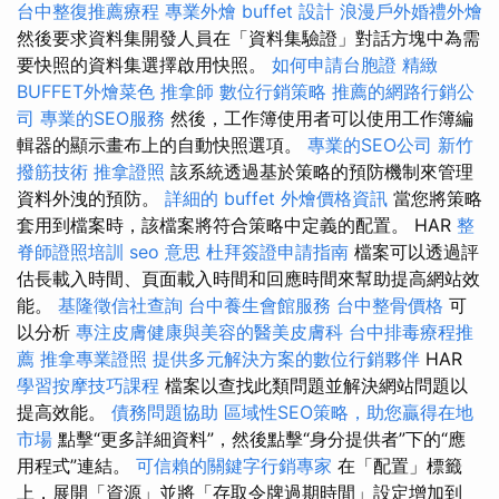
台中整復推薦療程
專業外燴 buffet 設計
浪漫戶外婚禮外燴
然後要求資料集開發人員在「資料集驗證」對話方塊中為需
要快照的資料集選擇啟用快照。
如何申請台胞證
精緻
BUFFET外燴菜色
推拿師
數位行銷策略
推薦的網路行銷公
司
專業的SEO服務
然後，工作簿使用者可以使用工作簿編
輯器的顯示畫布上的自動快照選項。
專業的SEO公司
新竹
撥筋技術
推拿證照
該系統透過基於策略的預防機制來管理
資料外洩的預防。
詳細的 buffet 外燴價格資訊
當您將策略
套用到檔案時，該檔案將符合策略中定義的配置。 HAR
整
脊師證照培訓
seo 意思
杜拜簽證申請指南
檔案可以透過評
估長載入時間、頁面載入時間和回應時間來幫助提高網站效
能。
基隆徵信社查詢
台中養生會館服務
台中整骨價格
可
以分析
專注皮膚健康與美容的醫美皮膚科
台中排毒療程推
薦
推拿專業證照
提供多元解決方案的數位行銷夥伴
HAR
學習按摩技巧課程
檔案以查找此類問題並解決網站問題以
提高效能。
債務問題協助
區域性SEO策略，助您贏得在地
市場
點擊“更多詳細資料”，然後點擊“身分提供者”下的“應
用程式”連結。
可信賴的關鍵字行銷專家
在「配置」標籤
上，展開「資源」並將「存取令牌過期時間」設定增加到