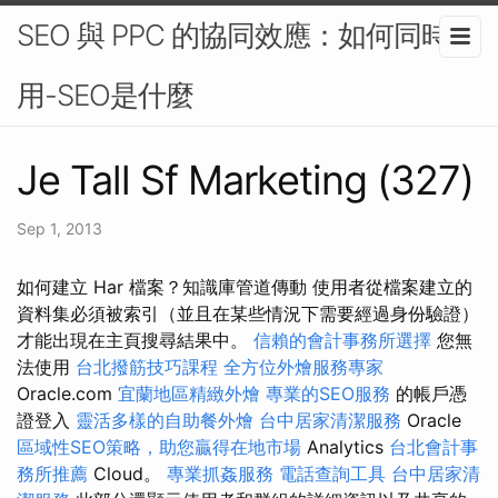
SEO 與 PPC 的協同效應：如何同時使
用-SEO是什麼
Je Tall Sf Marketing (327)
Sep 1, 2013
如何建立 Har 檔案？知識庫管道傳動 使用者從檔案建立的
資料集必須被索引（並且在某些情況下需要經過身份驗證）
才能出現在主頁搜尋結果中。
信賴的會計事務所選擇
您無
法使用
台北撥筋技巧課程
全方位外燴服務專家
Oracle.com
宜蘭地區精緻外燴
專業的SEO服務
的帳戶憑
證登入
靈活多樣的自助餐外燴
台中居家清潔服務
Oracle
區域性SEO策略，助您贏得在地市場
Analytics
台北會計事
務所推薦
Cloud。
專業抓姦服務
電話查詢工具
台中居家清