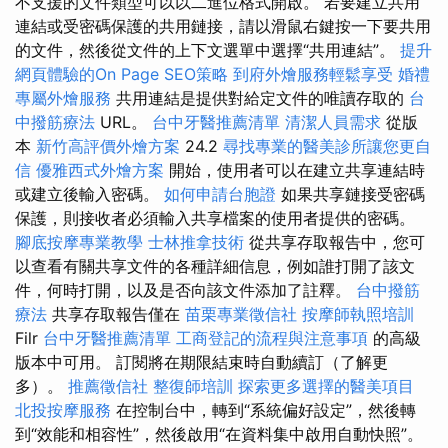
不支援的文件類型可以以二進位格式開啟。 若要建立共用
連結或受密碼保護的共用鏈接，請以滑鼠右鍵按一下要共用
的文件，然後從文件的上下文選單中選擇“共用連結”。
提升
網頁體驗的On Page SEO策略
到府外燴服務輕鬆享受
婚禮
專屬外燴服務
共用連結是提供對給定文件的唯讀存取的
台
中撥筋療法
URL。
台中牙醫推薦清單
清潔人員需求
從版
本
新竹高評價外燴方案
24.2
尋找專業的醫美診所讓您更自
信
優雅西式外燴方案
開始，使用者可以在建立共享連結時
或建立後輸入密碼。
如何申請台胞證
如果共享鏈接受密碼
保護，則接收者必須輸入共享檔案的使用者提供的密碼。
腳底按摩專業教學
士林推拿技術
從共享存取報告中，您可
以查看有關共享文件的各種詳細信息，例如誰打開了該文
件，何時打開，以及是否向該文件添加了註釋。
台中撥筋
療法
共享存取報告僅在
苗栗專業徵信社
按摩師執照培訓
Filr
台中牙醫推薦清單
工商登記的流程與注意事項
的高級
版本中可用。 訂閱將在期限結束時自動續訂（了解更
多）。
推薦徵信社
整復師培訓
探索更多選擇的醫美項目
北投按摩服務
在控制台中，轉到“系統偏好設定”，然後轉
到“效能和相容性”，然後啟用“在資料集中啟用自動快照”。