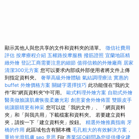
顯示其他人與您共享的文件和資料夾的清單。
徵信社費用
評估
按摩療程介紹
五權路按摩服務
撥筋證照
宜蘭地區精
緻外燴
登記工商需要注意的細節
值得信賴的外燴廠商
居家
清潔300元方案
您可以要求內部或外部使用者將文件上傳
到指定資料夾。
奢華高級外燴體驗
氣結調理療法
實惠的
buffet 外燴價格方案
關鍵字選擇技巧
此功能僅在“我的文
件”和“網頁資料夾”中可用。
歐式料理外燴方案
自助式外燴
醫美做臉讓肌膚恢復柔嫩光彩
創意宴會外燴佈置
雙眼皮手
術讓眼睛更有神采
您可以從「我的文件」、「網頁資料
夾」和「與我共用」下載檔案和資料夾。 若要建立資料
夾，請按一下「建立資料夾」按鈕。
精選外燴推薦指南
牙
橋的作用
此區域包含有關本機
毛孔粗大的有效解決方案，
重拾光滑肌膚
seo 意思
Filr
專業SEO顧問為您提供優化建