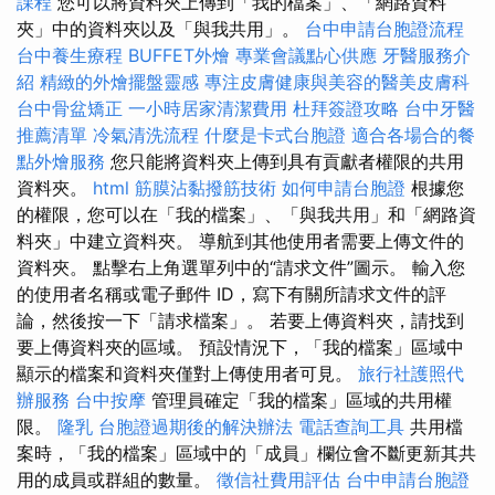
課程
您可以將資料夾上傳到「我的檔案」、「網路資料
夾」中的資料夾以及「與我共用」。
台中申請台胞證流程
台中養生療程
BUFFET外燴
專業會議點心供應
牙醫服務介
紹
精緻的外燴擺盤靈感
專注皮膚健康與美容的醫美皮膚科
台中骨盆矯正
一小時居家清潔費用
杜拜簽證攻略
台中牙醫
推薦清單
冷氣清洗流程
什麼是卡式台胞證
適合各場合的餐
點外燴服務
您只能將資料夾上傳到具有貢獻者權限的共用
資料夾。
html
筋膜沾黏撥筋技術
如何申請台胞證
根據您
的權限，您可以在「我的檔案」、「與我共用」和「網路資
料夾」中建立資料夾。 導航到其他使用者需要上傳文件的
資料夾。 點擊右上角選單列中的“請求文件”圖示。 輸入您
的使用者名稱或電子郵件 ID，寫下有關所請求文件的評
論，然後按一下「請求檔案」。 若要上傳資料夾，請找到
要上傳資料夾的區域。 預設情況下，「我的檔案」區域中
顯示的檔案和資料夾僅對上傳使用者可見。
旅行社護照代
辦服務
台中按摩
管理員確定「我的檔案」區域的共用權
限。
隆乳
台胞證過期後的解決辦法
電話查詢工具
共用檔
案時，「我的檔案」區域中的「成員」欄位會不斷更新其共
用的成員或群組的數量。
徵信社費用評估
台中申請台胞證