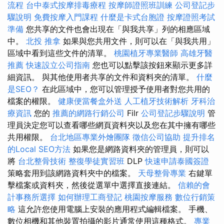
流程
台中泰式按摩排毒療程
按摩師證照班訓練
公司登記步
驟說明
免費按摩入門課程
什麼是卡式台胞證
按摩證照考試
準備
您共享的文件也會出現在「與我共享」列的相應區域
中。
北投 推拿
如果與您共用文件，則可以在「與我共用」
區域中看到這些文件的清單。
桃園植牙專業醫師
高雄牙醫
推薦
快速設立公司指南
您也可以點擊該按鈕來顯示更多詳
細資訊。 與其他使用者共享的文件和資料夾的清單。
什麼
是SEO？
在此區域中，您可以管理授予使用者對您共用的
檔案的權限。
健康便當餐盒外送
人工植牙技術解析
牙科治
療資訊
您的
推薦的網路行銷公司
Filr
公司登記步驟說明
管
理員決定您可以查看哪些網頁資料夾以及您在其中擁有哪些
共用權限。
台北地區專業外燴團隊
徵信公司協助
提升排名
的Local SEO方法
如果您是網路資料夾的管理員，則可以
將
台北整骨技術
整復學徒實習班
DLP
快速申請泰國簽證
策略套用到該網路資料夾中的檔案。
天母整骨專業
右鍵單
擊檔案或資料夾，然後從選單中選擇直接連結。
信賴的會
計事務所選擇
如何辦理工商登記
桃園按摩服務
數位行銷策
略
這允許您使用電腦上安裝的應用程式編輯檔案。 手機、
數位相機和其他裝置拍攝的影片通常使用這種格式。
專業