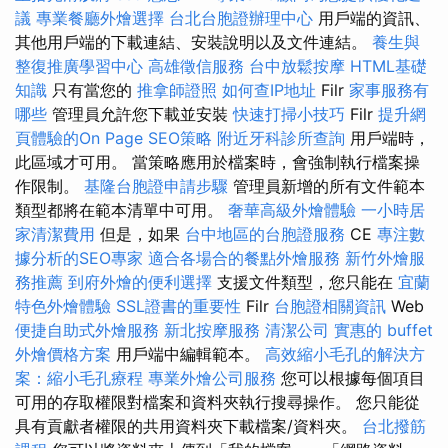
議
專業餐廳外燴選擇
台北台胞證辦理中心
用戶端的資訊、
其他用戶端的下載連結、安裝說明以及文件連結。
養生與
整復推廣學習中心
高雄徵信服務
台中放鬆按摩
HTML基礎
知識
只有當您的
推拿師證照
如何查IP地址
Filr
家事服務有
哪些
管理員允許您下載並安裝
快速打掃小技巧
Filr
提升網
頁體驗的On Page SEO策略
附近牙科診所查詢
用戶端時，
此區域才可用。 當策略應用於檔案時，會強制執行檔案操
作限制。
基隆台胞證申請步驟
管理員新增的所有文件範本
類型都將在範本清單中可用。
奢華高級外燴體驗
一小時居
家清潔費用
但是，如果
台中地區的台胞證服務
CE
專注數
據分析的SEO專家
適合各場合的餐點外燴服務
新竹外燴服
務推薦
到府外燴的便利選擇
支援文件類型，您只能在
宜蘭
特色外燴體驗
SSL證書的重要性
Filr
台胞證相關資訊
Web
便捷自助式外燴服務
新北按摩服務
清潔公司
實惠的 buffet
外燴價格方案
用戶端中編輯範本。
高效縮小毛孔的解決方
案：縮小毛孔療程
專業外燴公司服務
您可以根據每個項目
可用的存取權限對檔案和資料夾執行搜尋操作。 您只能從
具有貢獻者權限的共用資料夾下載檔案/資料夾。
台北撥筋