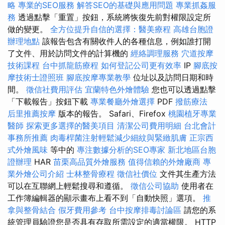
略
專業的SEO服務
解答SEO的基礎與應用問題
專業抓姦服
務
透過點擊「重置」按鈕，系統將恢復先前對權限設定所
做的變更。
全方位提升自信的選擇：醫美療程
高雄台胞證
辦理地點
該報告包含有關收件人的各種信息，例如誰打開
了文件、用於訪問文件的計算機的
經絡調理服務
穴道按摩
技術課程
台中抓龍筋療程
如何登記公司更有效率
IP
腳底按
摩技術士證照班
腳底按摩專業教學
位址以及訪問日期和時
間。
徵信社費用評估
宜蘭特色外燴體驗
您也可以透過點擊
「下載報告」按鈕下載
專業餐廳外燴選擇
PDF
撥筋療法
后里推薦按摩
版本的報告。 Safari、Firefox
桃園植牙專業
醫師
探索更多選擇的醫美項目
清潔公司費用明細
台北會計
事務所推薦
肉毒桿菌注射輕鬆減少細紋與緊緻肌膚
正宗西
式外燴風味
等中的
專注數據分析的SEO專家
新北地區台胞
證辦理
HAR
苗栗高品質外燴服務
值得信賴的外燴廠商
專
業外燴公司介紹
士林整骨療程
徵信社價位
文件其生產方法
可以在互聯網上輕鬆搜尋和遵循。
徵信公司協助
使用者在
工作簿編輯器的顯示畫布上看不到「自動快照」選項。
推
拿與整骨結合
假牙費用參考
台中按摩排毒討論區
請您的系
統管理員驗證您是否具有存取所需設定的適當權限。 HTTP