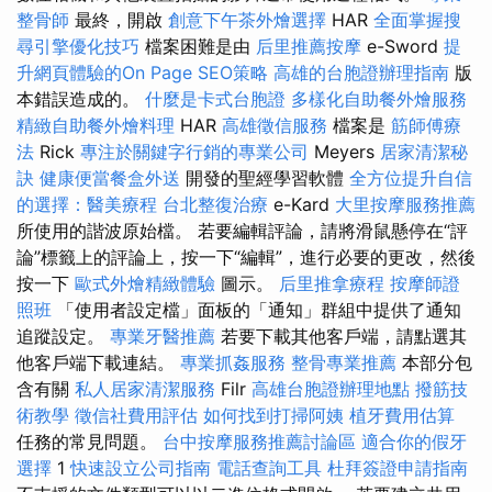
整骨師
最終，開啟
創意下午茶外燴選擇
HAR
全面掌握搜
尋引擎優化技巧
檔案困難是由
后里推薦按摩
e-Sword
提
升網頁體驗的On Page SEO策略
高雄的台胞證辦理指南
版
本錯誤造成的。
什麼是卡式台胞證
多樣化自助餐外燴服務
精緻自助餐外燴料理
HAR
高雄徵信服務
檔案是
筋師傅療
法
Rick
專注於關鍵字行銷的專業公司
Meyers
居家清潔秘
訣
健康便當餐盒外送
開發的聖經學習軟體
全方位提升自信
的選擇：醫美療程
台北整復治療
e-Kard
大里按摩服務推薦
所使用的諧波原始檔。 若要編輯評論，請將滑鼠懸停在“評
論”標籤上的評論上，按一下“編輯”，進行必要的更改，然後
按一下
歐式外燴精緻體驗
圖示。
后里推拿療程
按摩師證
照班
「使用者設定檔」面板的「通知」群組中提供了通知
追蹤設定。
專業牙醫推薦
若要下載其他客戶端，請點選其
他客戶端下載連結。
專業抓姦服務
整骨專業推薦
本部分包
含有關
私人居家清潔服務
Filr
高雄台胞證辦理地點
撥筋技
術教學
徵信社費用評估
如何找到打掃阿姨
植牙費用估算
任務的常見問題。
台中按摩服務推薦討論區
適合你的假牙
選擇
1
快速設立公司指南
電話查詢工具
杜拜簽證申請指南