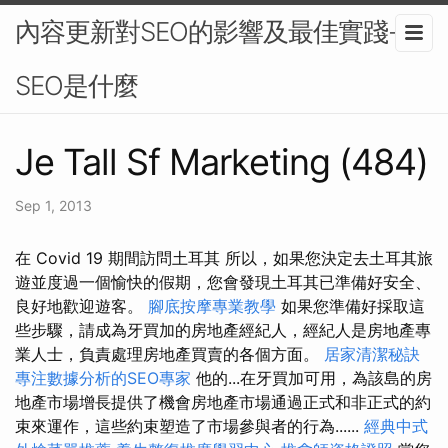
內容更新對SEO的影響及最佳實踐-
SEO是什麼
Je Tall Sf Marketing (484)
Sep 1, 2013
在 Covid 19 期間訪問土耳其 所以，如果您決定去土耳其旅
遊並度過一個愉快的假期，您會發現土耳其已準備好安全、
良好地歡迎遊客。
腳底按摩專業教學
如果您準備好採取這
些步驟，請成為牙買加的房地產經紀人，經紀人是房地產專
業人士，負責處理房地產買賣的各個方面。
居家清潔秘訣
專注數據分析的SEO專家
他的...在牙買加可用，為該島的房
地產市場增長提供了機會房地產市場通過正式和非正式的約
束來運作，這些約束塑造了市場參與者的行為......
經典中式