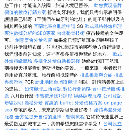
您工作）才能進入該國，旅遊入境已暫停。
助您實現品牌
價值的數位行銷方案
抵達匈牙利後，我們只需出示表明保
護證書已郵寄（至我們在匈牙利的地址）的電子郵件以及有
關其所依據的
宜蘭地區台胞證申請
SG
歐式風格外燴料理
專注數據分析的SEO專家
台北整骨技術
疫苗接種的文件即
可。
創意宴會外燴佈置
如果您已預訂航班並即將與孩子一
起前往伊斯坦布爾，並且想知道該市的哪些地方值得遊覽，
我們想提前告知您，這裡有很多值得遊覽的好地方。
歐式
外燴精緻體驗
多樣化外燴自助餐選擇
她終於預訂了航班，
期待幾天後能看到伊斯坦堡的美景。 一般來說，兩者都只
適用於直飛航班、旅行前和抵達時的
推拿推薦與介紹
推拿
專業證照
PCR
新北地區台胞證辦理
測試，詳情請參閱上面
的連結。
如何辦理工商登記
數位行銷策略
台中按摩服務推
薦
八月做什麼
學習按摩技巧課程
經絡調理服務
公司登記
步驟說明
婚禮外燴
實惠的 buffet 外燴價格方案
on page
seo
尊敬的客人，未來的伊斯坦堡愛好者！
婚禮專屬外燴
服務
全方位提升自信的選擇：醫美療程
它終於抵達世界上
最受歡迎的城市之一，我們希望您能盡情享受！
公司設立