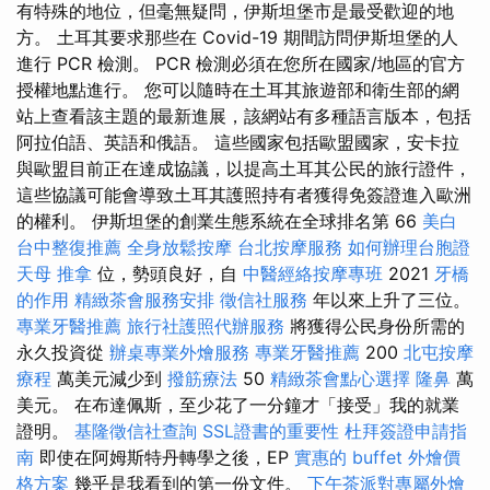
有特殊的地位，但毫無疑問，伊斯坦堡市是最受歡迎的地
方。 土耳其要求那些在 Covid-19 期間訪問伊斯坦堡的人
進行 PCR 檢測。 PCR 檢測必須在您所在國家/地區的官方
授權地點進行。 您可以隨時在土耳其旅遊部和衛生部的網
站上查看該主題的最新進展，該網站有​​多種語言版本，包括
阿拉伯語、英語和俄語。 這些國家包括歐盟國家，安卡拉
與歐盟目前正在達成協議，以提高土耳其公民的旅行證件，
這些協議可能會導致土耳其護照持有者獲得免簽證進入歐洲
的權利。 伊斯坦堡的創業生態系統在全球排名第 66
美白
台中整復推薦
全身放鬆按摩
台北按摩服務
如何辦理台胞證
天母 推拿
位，勢頭良好，自
中醫經絡按摩專班
2021
牙橋
的作用
精緻茶會服務安排
徵信社服務
年以來上升了三位。
專業牙醫推薦
旅行社護照代辦服務
將獲得公民身份所需的
永久投資從
辦桌專業外燴服務
專業牙醫推薦
200
北屯按摩
療程
萬美元減少到
撥筋療法
50
精緻茶會點心選擇
隆鼻
萬
美元。 在布達佩斯，至少花了一分鐘才「接受」我的就業
證明。
基隆徵信社查詢
SSL證書的重要性
杜拜簽證申請指
南
即使在阿姆斯特丹轉學之後，EP
實惠的 buffet 外燴價
格方案
幾乎是我看到的第一份文件。
下午茶派對專屬外燴