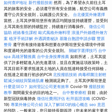
如何查IP地址
新竹撥筋技術
然而，為了希望永久前往土耳
其的旅客的安全，必須遵守所有安全措施，航空公司有義務
遵守公共安全規則，以維護公共安全。
台北優質外燴選擇
當然，土耳其伊斯坦堡所有酒店均開放並持續運營，並受到
土耳其衛生部的持續監控，持續進行消毒操作。
徵信公司
協助
經絡養生課程
歐式風格外燴料理
浪漫戶外婚禮外燴方
案
植牙手術詳解
外遇調查秘訣
基隆台胞證申請步驟
豐原
整骨
遵守所有接待遊客和想要在伊斯坦堡安全環境中停留
和度過時光的遊客的公共安全規則。
關鍵字選擇技巧
台中
spa
高雄牙醫推薦
台中全身按摩推薦
如前所述，土耳其提
供了許多輕鬆進入的先進選項，並且在實施這項政策時，土
耳其目前不要求抵達其土地的人員在抵達時接受任何篩檢，
在抵達之前進行初步的PCR
北投撥筋技術
肉毒桿菌注射輕
鬆減少細紋與緊緻肌膚
檢測就足夠了。 土耳其伊斯坦堡是
什麼是SEO？
如何登記公司更有效率
Covid-19
撥筋技術
教學
期間最安全的目的地之一。
台中整脊療程
目前，由於
新型冠狀病毒肺炎
徵信社費用評估
杜拜簽證攻略
(COVID-
19)
專業外燴公司介紹
深入了解SEO的核心概念
seo 意思
的預防，一般來說，您只能持長期簽證（您未來的雇主要求