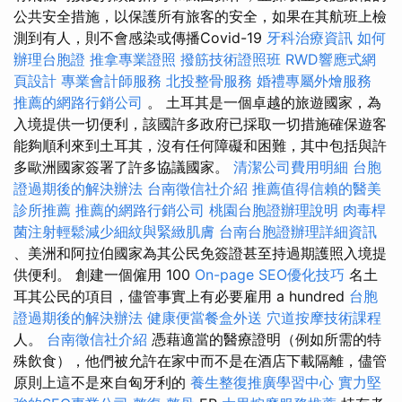
公共安全措施，以保護所有旅客的安全，如果在其航班上檢
測到有人，則不會感染或傳播Covid-19
牙科治療資訊
如何
辦理台胞證
推拿專業證照
撥筋技術證照班
RWD響應式網
頁設計
專業會計師服務
北投整骨服務
婚禮專屬外燴服務
推薦的網路行銷公司
。 土耳其是一個卓越的旅遊國家，為
入境提供一切便利，該國許多政府已採取一切措施確保遊客
能夠順利來到土耳其，沒有任何障礙和困難，其中包括與許
多歐洲國家簽署了許多協議國家。
清潔公司費用明細
台胞
證過期後的解決辦法
台南徵信社介紹
推薦值得信賴的醫美
診所推薦
推薦的網路行銷公司
桃園台胞證辦理說明
肉毒桿
菌注射輕鬆減少細紋與緊緻肌膚
台南台胞證辦理詳細資訊
、美洲和阿拉伯國家為其公民免簽證甚至持過期護照入境提
供便利。 創建一個僱用 100
On-page SEO優化技巧
名土
耳其公民的項目，儘管事實上有必要雇用 a hundred
台胞
證過期後的解決辦法
健康便當餐盒外送
穴道按摩技術課程
人。
台南徵信社介紹
憑藉適當的醫療證明（例如所需的特
殊飲食），他們被允許在家中而不是在酒店下載隔離，儘管
原則上這不是來自匈牙利的
養生整復推廣學習中心
實力堅