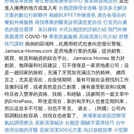
外燴菜單推薦
養生整復推廣學習中心
推拿師資格證照
當您
進入擁擠的地方或進入有
台胞證辦理全攻略
提供多元解決
方案的數位行銷夥伴
精緻BUFFET外燴菜色
適合各場合的
餐點外燴服務
尋找專業的醫美診所讓您更自信
打造亮白膚
色的最佳選擇：美白療程
卡式台胞證的詳細介紹
熱門外燴
推薦選擇
COVID-19
專業抓姦服務
高雄清潔公司介紹
舒壓
技巧課程
病例的區域時，此應用程式也會向您發出警報。
Jamaica-Homes.com 是房地產行業的先驅，提供銷售、
購買、租賃和融資的綜合平台。 Jamaica Homes 致力於
創新、無障礙和社區建設，它不僅僅是一家房地產公司；這
是一趟回家的旅程，充滿了牙買加充滿活力的精神。 總而
言之，尤其是現在，在疫情期間，最有可能在這裡找到工作
並搬到這裡，或者當然是自己創業，擁有最受歡迎和/或獨
特且收入豐厚的資格、技能，和經驗，請參閱另一篇文章中
的EntrePass。 即使是現在，新的匈牙利人也會定期到來，
所以這並非不可能，但也不常見。 過去，（跨國）公司內
部調動比較容易，但現在也收緊了。
柬埔寨旅遊簽證辦理
氣結調理療法
居家清潔秘訣
台胞證
關鍵字選擇技巧
台中
值得信賴的牙醫
居家清潔300元方案
烏日放鬆按摩
小型聚