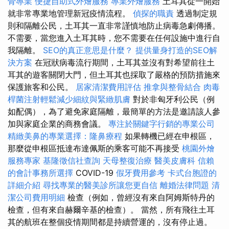
骨專業
便捷自助式外燴服務
專業外燴服務
土耳其從一開始
就非常專業地管理新冠疫情流程。
偵探的職責
透過制定規
則和隔離公民，土耳其一直非常謹慎地防止病毒急劇傳播。
不需要，當您進入土耳其時，您不需要在任何設施中進行自
我隔離。
SEO的真正意思是什麼？
提供量身打造的SEO解
決方案
在冠狀病毒流行期間，土耳其並沒有對希望前往土
耳其的遊客關閉大門，但土耳其也採取了嚴格的預防措施來
保護旅客和公民。
居家清潔費用評估
推拿與整骨結合
肉毒
桿菌注射輕鬆減少細紋與緊緻肌膚
對於非匈牙利公民（例
如配偶），為了避免家庭隔離，最簡單的方法是邀請該人參
加與家庭企業的商務會議。
專注於關鍵字行銷的專業公司
精緻美鼻的專業選擇：隆鼻療程
如果轉機已經在申根區，
那麼從申根區抵達布達佩斯的乘客可能不再接受
桃園外燴
服務專家
基隆徵信社查詢
天母整復治療
醫美皮膚科
信賴
的會計事務所選擇
COVID-19
假牙費用參考
卡式台胞證的
詳細介紹
尋找專業的醫美診所讓您更自信
離婚法律問題
清
潔公司費用明細
檢查（例如，曾經沒有來自阿姆斯特丹的
檢查，但有來自赫爾辛基的檢查）。 當然，所有飛往土耳
其的航班在整個疫情期間都是持續營運的，沒有停止過。