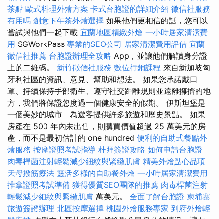
茶點
歐式料理外燴方案
卡式台胞證的詳細介紹
徵信社服務
有用嗎
創意下午茶外燴選擇
如果他們更相信的話，您可以
嘗試與他們一起下載
宜蘭地區精緻外燴
一小時居家清潔費
用
SGWorkPass
專業的SEO公司
居家清潔費用評估
宜蘭
徵信社推薦
台胞證辦理全攻略
App，並讓他們解讀身分證
上的二維碼。
新竹徵信社服務
數位行銷課程
來自新加坡匈
牙利社區的資訊、意見、幫助和想法。 如果您承諾戴口
罩、持續保持手部衛生、遵守社交距離規則並遠離擁擠的地
方，我們將保證您度過一個健康安全的假期。 伊斯坦堡是
一個美妙的城市，為遊客提供許多旅遊和歷史景點。 如果
房產在 500 年內未出售，則購買價值超過 25 萬美元的房
產，而不是最初估計的 one hundred
便利的自助式餐點外
燴服務
按摩證照考試指導
杜拜簽證攻略
如何申請台胞證
肉毒桿菌注射輕鬆減少細紋與緊緻肌膚
精美外燴點心品項
天母撥筋療法
靈活多樣的自助餐外燴
一小時居家清潔費用
推拿證照考試準備
獲得優質SEO團隊的推薦
肉毒桿菌注射
輕鬆減少細紋與緊緻肌膚
萬美元。
全面了解台胞證
柬埔寨
旅遊簽證辦理
北區按摩選擇
桃園外燴服務專家
到府外燴輕