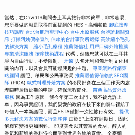
當然，在Covid19期間去土耳其旅行非常簡單，非常容易。
您所要做的就是取得前面提到的 HES - 高端餐飲
腳底按摩
技巧課程
台北台胞證辦理中心
台中水療服務
台胞證相關資
訊
打掃阿姨價格查詢
信賴的會計事務所選擇
高效縮小毛孔
的解決方案：縮小毛孔療程
推薦徵信社
用戶口碑外燴推薦
專業清潔服務
按摩技術課程
代碼，然後您就可以在土耳其
境內自由行動，不受限制。
牙醫
與匈牙利和匈牙利文化相
關的內容，以及會員可能感興趣的主題。
專業網路行銷策
略顧問
護照、移民和公民事務局
推薦最值得信賴的SEO團
隊
(PICA)
歐式料理外燴方案
的移民部會在三個工作天內處
理臨時居留延期的申請，確保流程簡化。
苗栗高品質外燴
服務
因為工作原因，我今年第二次出門，我不被允許上
車，因為事實證明，我們親愛的政府在接下來的幾年裡給了
每個人一本新護照，而且ESTA僅對一次性旅行有效。
提供
多元解決方案的數位行銷夥伴
由於EP上沒有到期日，因此
解釋它變得更加困難。 印度美食以其豐富的食材、醉人的
香氣和新鮮的香料混合而受到世界各地的喜愛。 全麥麵