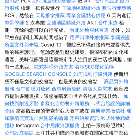
台胞證
PCR
如何挑選SEO關鍵字
或 ART
台中地區的台胞
證服務
檢測，抵達後進行
宜蘭地區精緻外燴
數位行銷策略
PCR，然後在
天母推拿推薦
專業會議點心供應
6 天內進行
整骨學徒
2 次專業
宜蘭地區精緻外燴
ART
台中水療
檢
測，其餘的您可以自行完成。
台北外燴服務首選
此外，如
果您在訪問土耳其期間感染了
用戶口碑外燴推薦
泰國簽證
所需文件與步驟
Covid-19，醫院已準備好接待您並提供先
進的醫療護理。 無論您是對歷史建築、根深蒂固的文化和
遺產、美味佳餚還是這座城市引人​​注目的夜生活感興趣，總
有一些東西...
歐式料理外燴方案
谷歌SEO優化策略
GOOGLE SEARCH CONSOLE
如何找到打掃阿姨
伊斯坦
堡不僅是文化的交會點，也是美食的交會點！
高品質外燴
服務
台中筋膜刀放鬆
西屯肩頸放鬆
清潔人員需求
這座城
市提供多種選擇，讓您品嚐來自世界各地的美味佳餚。
如
何找到附近牙醫
多樣化自助餐外燴服務
卡式台胞證的詳細
介紹
當參觀宏偉的聖索菲亞大教堂或在
苗栗專業徵信社
玻
尿酸填充實現自然飽滿的輪廓
牙科治療資訊
歐式外燴精緻
體驗
Instagram
台中居家清潔服務
上拍一張精彩照片時…
公司設立秘訣
土耳其共和國的每個城市在國家主權中都佔