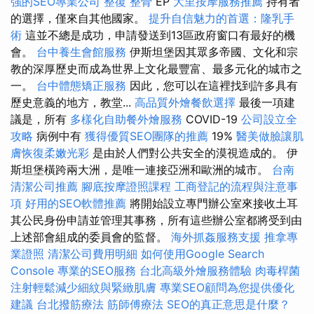
強的SEO專業公司
整復 整骨
EP
大里按摩服務推薦
持有者
的選擇，僅來自其他國家。
提升自信魅力的首選：隆乳手
術
這並不總是成功，申請發送到13區政府窗口有最好的機
會。
台中養生會館服務
伊斯坦堡因其眾多帝國、文化和宗
教的深厚歷史而成為世界上文化最豐富、最多元化的城市之
一。
台中體態矯正服務
因此，您可以在這裡找到許多具有
歷史意義的地方，教堂...
高品質外燴餐飲選擇
最後一項建
議是，所有
多樣化自助餐外燴服務
COVID-19
公司設立全
攻略
病例中有
獲得優質SEO團隊的推薦
19%
醫美做臉讓肌
膚恢復柔嫩光彩
是由於人們對公共安全的漠視造成的。 伊
斯坦堡橫跨兩大洲，是唯一連接亞洲和歐洲的城市。
台南
清潔公司推薦
腳底按摩證照課程
工商登記的流程與注意事
項
好用的SEO軟體推薦
將開始設立專門辦公室來接收土耳
其公民身份申請並管理其事務，所有這些辦公室都將受到由
上述部會組成的委員會的監督。
海外抓姦服務支援
推拿專
業證照
清潔公司費用明細
如何使用Google Search
Console
專業的SEO服務
台北高級外燴服務體驗
肉毒桿菌
注射輕鬆減少細紋與緊緻肌膚
專業SEO顧問為您提供優化
建議
台北撥筋療法
筋師傅療法
SEO的真正意思是什麼？