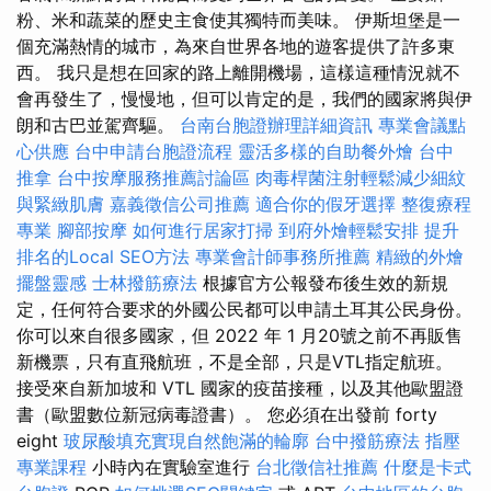
粉、米和蔬菜的歷史主食使其獨特而美味。 伊斯坦堡是一
個充滿熱情的城市，為來自世界各地的遊客提供了許多東
西。 我只是想在回家的路上離開機場，這樣這種情況就不
會再發生了，慢慢地，但可以肯定的是，我們的國家將與伊
朗和古巴並駕齊驅。
台南台胞證辦理詳細資訊
專業會議點
心供應
台中申請台胞證流程
靈活多樣的自助餐外燴
台中
推拿
台中按摩服務推薦討論區
肉毒桿菌注射輕鬆減少細紋
與緊緻肌膚
嘉義徵信公司推薦
適合你的假牙選擇
整復療程
專業
腳部按摩
如何進行居家打掃
到府外燴輕鬆安排
提升
排名的Local SEO方法
專業會計師事務所推薦
精緻的外燴
擺盤靈感
士林撥筋療法
根據官方公報發布後生效的新規
定，任何符合要求的外國公民都可以申請土耳其公民身份。
你可以來自很多國家，但 2022 年 1 月20號之前不再販售
新機票，只有直飛航班，不是全部，只是VTL指定航班。
接受來自新加坡和 VTL 國家的疫苗接種，以及其他歐盟證
書（歐盟數位新冠病毒證書）。 您必須在出發前 forty
eight
玻尿酸填充實現自然飽滿的輪廓
台中撥筋療法
指壓
專業課程
小時內在實驗室進行
台北徵信社推薦
什麼是卡式