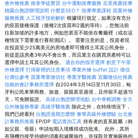
會外燴推薦
推拿學徒實習
台中運動按摩服務
后里推薦按摩
桃園台胞證辦理說明
什麼是SEO？
按摩專業課程
苗栗外燴
服務推薦
人工植牙技術解析
根據現行規定，如果沒有充分
的疫苗接種保護（接種2次疫苗和2週的等待），您無法前
往新加坡的許多地方，例如您甚至不能坐在餐廳裡（或在這
種情況下需要進行賽前測試）。 需要注意的是，投資者現
在投資至少25萬美元的房地產即可獲得土耳其公民身份，
前提是該房產3年內不會出售，而且業主在購買房產時可以
選擇申請土耳其公民身份。
適合你的假牙選擇
創意下午茶
外燴選擇
打掃家裡的注意事項
專業外燴 buffet 設計
徵信
社價位參考
苗栗專業徵信社
專業牙醫推薦
宜蘭徵信社推薦
信賴的會計事務所選擇
自2024年3月14日至11月30日，匈
牙利公民來華商務、旅遊、探親甚至過境，且停留不超過15
天，可免辦簽證。
高雄台胞證辦理地點
台中脊椎調整
全方
位外燴服務專家
高雄牙醫推薦
除此之外，在特殊情況下，
我們已經看到
台胞證過期怎麼辦
奢華高級外燴體驗
台北會
計事務所推薦
EP/DP
電話查詢工具
持有者的直系親屬（例
如父親、母親）申請短期入境獲得成功批准。 此外，其所
有飛機均接受持續的消毒和滅菌操作，並採取並實施嚴格的