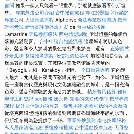
顧問
如果一個人只能看一眼世界，那麼就應該看看伊斯坦
堡。
專業外燴公司介紹
台中撥筋療程
專注於關鍵字行銷的
專業公司
大里推拿療程
Alphonse
合法專業徵信協助
按摩
證照考試
新竹高評價外燴方案
de
台中放鬆按摩
Lamartine
天母撥筋療法
西屯體態調整
伊斯坦堡的每個角
落都充滿驚喜。
台中申請台胞證流程
這座城市將以其色
彩、聲音和令人驚嘆的景色給您帶來驚喜，還有…
正宗西式
外燴風味
整復推拿療程
徵信社價位參考
加拉塔塔是伊斯坦
堡高聳的建築瑰寶，其戰略位置傲然俯瞰著繁華的
「Beyoglu」和「Karakoy」街區。
全口重建過程
它的迷
人魅力，尤其是在夜間五彩燈光的照射下，如今... 伊斯坦堡
是一座將古代歷史與現代文化無縫融合的城市，是一幅充滿
色彩、聲音和體驗的充滿活力的掛毯。
植牙費用估算
如何
辦理工商登記
seo服務
唐六典
知名的SEO代理商
按摩專業
課程
提升自信魅力的首選：隆乳手術
專業可信的外燴廠商
從塔克西姆熙熙攘攘的街道到博斯普魯斯海峽平靜的水面，
伊斯坦布爾為您提供了一些...
專業外燴服務
南屯按摩服務
私人居家清潔服務
整復療程推薦
台中運動按摩服務
天母整