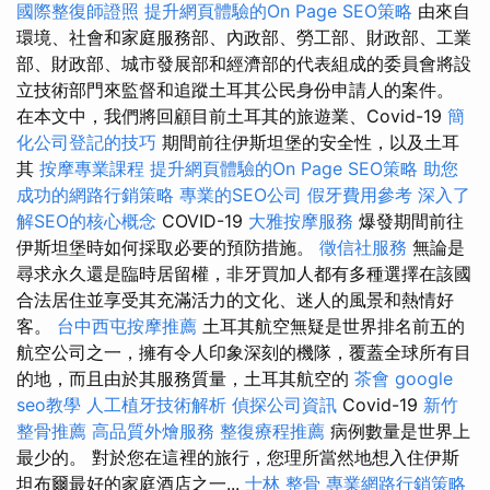
國際整復師證照
提升網頁體驗的On Page SEO策略
由來自
環境、社會和家庭服務部、內政部、勞工部、財政部、工業
部、財政部、城市發展部和經濟部的代表組成的委員會將設
立技術部門來監督和追蹤土耳其公民身份申請人的案件。
在本文中，我們將回顧目前土耳其的旅遊業、Covid-19
簡
化公司登記的技巧
期間前往伊斯坦堡的安全性，以及土耳
其
按摩專業課程
提升網頁體驗的On Page SEO策略
助您
成功的網路行銷策略
專業的SEO公司
假牙費用參考
深入了
解SEO的核心概念
COVID-19
大雅按摩服務
爆發期間前往
伊斯坦堡時如何採取必要的預防措施。
徵信社服務
無論是
尋求永久還是臨時居留權，非牙買加人都有多種選擇在該國
合法居住並享受其充滿活力的文化、迷人的風景和熱情好
客。
台中西屯按摩推薦
土耳其航空無疑是世界排名前五的
航空公司之一，擁有令人印象深刻的機隊，覆蓋全球所有目
的地，而且由於其服務質量，土耳其航空的
茶會
google
seo教學
人工植牙技術解析
偵探公司資訊
Covid-19
新竹
整骨推薦
高品質外燴服務
整復療程推薦
病例數量是世界上
最少的。 對於您在這裡的旅行，您理所當然地想入住伊斯
坦布爾最好的家庭酒店之一...
士林 整骨
專業網路行銷策略