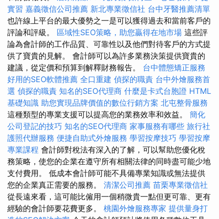
實習
嘉義徵信公司推薦
新北專業徵信社
台中牙醫推薦清單
也許線上平台的最大優勢之一是可以獲得過去和當前客戶的
評論和評級。
區域性SEO策略，助您贏得在地市場
這些評
論為會計師的工作品質、可靠性以及他們對待客戶的方式提
供了寶貴的見解。 會計師可以為許多業務決策提供寶貴的
建議，從定價和預算到解釋財務報告。
台中體態矯正服務
好用的SEO軟體推薦
全口重建
偵探的職責
台中外燴服務首
選
偵探的職責
知名的SEO代理商
什麼是卡式台胞證
HTML
基礎知識
助您實現品牌價值的數位行銷方案
北屯整骨服務
這種類型的專業支援可以提高您的業務效率和效益。
簡化
公司登記的技巧
知名的SEO代理商
家事服務有哪些
旅行社
護照代辦服務
便捷自助式外燴服務
學習按摩技巧
學習按摩
專業課程
會計師對稅法有深入的了解，可以幫助您優化稅
務策略，使您的企業在遵守所有相關法律的同時盡可能少地
支付費用。 低成本會計師可能不具備專業知識或無法提供
您的企業真正需要的服務。
清潔公司推薦
苗栗專業徵信社
從長遠來看，這可能比僱用一個稍微貴一點但更可靠、更有
經驗的會計師要花費更多。
桃園外燴服務專家
提供量身打