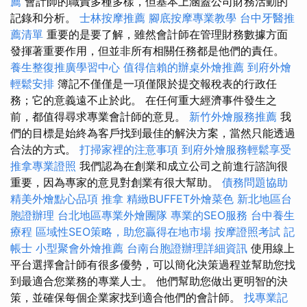
薦
會計師的職責多種多樣，但基本上涵蓋公司財務活動的
記錄和分析。
士林按摩推薦
腳底按摩專業教學
台中牙醫推
薦清單
重要的是要了解，雖然會計師在管理財務數據方面
發揮著重要作用，但並非所有相關任務都是他們的責任。
養生整復推廣學習中心
值得信賴的辦桌外燴推薦
到府外燴
輕鬆安排
簿記不僅僅是一項僅限於提交報稅表的行政任
務；它的意義遠不止於此。 在任何重大經濟事件發生之
前，都值得尋求專業會計師的意見。
新竹外燴服務推薦
我
們的目標是始終為客戶找到最佳的解決方案，當然只能透過
合法的方式。
打掃家裡的注意事項
到府外燴服務輕鬆享受
推拿專業證照
我們認為在創業和成立公司之前進行諮詢很
重要，因為專家的意見對創業有很大幫助。
債務問題協助
精美外燴點心品項
推拿
精緻BUFFET外燴菜色
新北地區台
胞證辦理
台北地區專業外燴團隊
專業的SEO服務
台中養生
療程
區域性SEO策略，助您贏得在地市場
按摩證照考試
記
帳士
小型聚會外燴推薦
台南台胞證辦理詳細資訊
使用線上
平台選擇會計師有很多優勢，可以簡化決策過程並幫助您找
到最適合您業務的專業人士。 他們幫助您做出更明智的決
策，並確保每個企業家找到適合他們的會計師。
找專業記