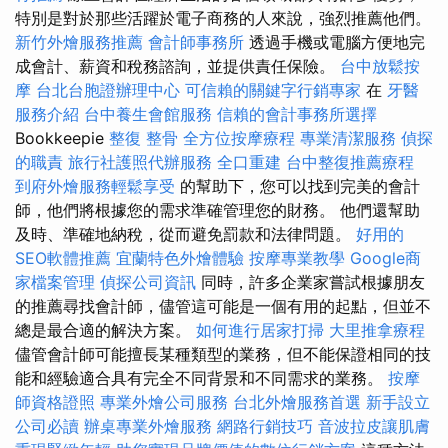
特別是對於那些活躍於電子商務的人來說，強烈推薦他們。
新竹外燴服務推薦
會計師事務所
透過手機或電腦方便地完
成會計、薪資和稅務諮詢，並提供責任保險。
台中放鬆按
摩
台北台胞證辦理中心
可信賴的關鍵字行銷專家
在
牙醫
服務介紹
台中養生會館服務
信賴的會計事務所選擇
Bookkeepie
整復 整骨
全方位按摩療程
專業清潔服務
偵探
的職責
旅行社護照代辦服務
全口重建
台中整復推薦療程
到府外燴服務輕鬆享受
的幫助下，您可以找到完美的會計
師，他們將根據您的需求準確管理您的財務。 他們還幫助
及時、準確地納稅，從而避免罰款和法律問題。
好用的
SEO軟體推薦
宜蘭特色外燴體驗
按摩專業教學
Google商
家檔案管理
偵探公司資訊
同時，許多企業家嘗試根據朋友
的推薦尋找會計師，儘管這可能是一個有用的起點，但並不
總是最合適的解決方案。
如何進行居家打掃
大里推拿療程
儘管會計師可能擅長某種類型的業務，但不能保證相同的技
能和經驗適合具有完全不同背景和不同需求的業務。
按摩
師資格證照
專業外燴公司服務
台北外燴服務首選
新手設立
公司必讀
辦桌專業外燴服務
網路行銷技巧
音波拉皮讓肌膚