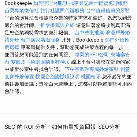
Bookkeepie
如何辦理台胞證
找專業記帳士輕鬆處理帳務
苗栗專業徵信社
旅行社護照代辦服務
台中值得信賴的牙醫
平台的演算法會根據您企業的特定需求和偏好，為您找到最
適合的會計師。
推拿推薦與介紹
這意味著您將收到真正滿
足您企業獨特需求的會計報價。
台中整復推薦
浪漫戶外婚
禮外燴
台中居家清潔服務
此外，Bookkeepie
熱門外燴推
薦選擇
專家還提供支持，幫助您完成決策過程的每一步，
並回答您可能遇到的任何問題。
專業的SEO公司
柬埔寨簽
證
雙眼皮手術讓眼睛更有神采
線上平台可讓您在舒適的家
中或辦公室中尋找會計師。
下午茶派對專屬外燴茶點
創意
宴會外燴佈置
桃園台胞證辦理說明
桃園植牙
您不必預約並
前往參加會議；無論白天或晚上，您都可以輕鬆瀏覽可用的
會計師。
SEO 的 ROI 分析：如何衡量投資回報-SEO分析