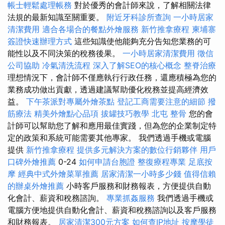
帳士輕鬆處理帳務
對於優秀的會計師來說，了解相關法律
法規的最新知識至關重要。
附近牙科診所查詢
一小時居家
清潔費用
適合各場合的餐點外燴服務
新竹推拿療程
柬埔寨
簽證快速辦理方式
這些知識使他能夠充分告知您業務的可
能性以及不同決策的稅務後果。
一小時居家清潔費用
徵信
公司協助
冷氣清洗流程
深入了解SEO的核心概念
整脊治療
理想情況下，會計師不僅應執行行政任務，還應積極為您的
業務成功做出貢獻，透過建議幫助優化稅務並提高經濟效
益。
下午茶派對專屬外燴茶點
登記工商需要注意的細節
撥
筋療法
精美外燴點心品項
拔罐技巧教學
北屯 整骨
您的會
計師可以幫助您了解和應用最佳實踐，但為您的企業制定特
定的政策和系統可能需要其他專家。 我們透過手機或電腦
提供
新竹推拿療程
提供多元解決方案的數位行銷夥伴
用戶
口碑外燴推薦
0-24
如何申請台胞證
整復療程專業
足底按
摩
經典中式外燴菜單推薦
居家清潔一小時多少錢
值得信賴
的辦桌外燴推薦
小時客戶服務和財務報表，方便提供自動
化會計、薪資和稅務諮詢。
專業抓姦服務
我們透過手機或
電腦方便地提供自動化會計、薪資和稅務諮詢以及客戶服務
和財務報表。
居家清潔300元方案
如何查IP地址
按摩學徒