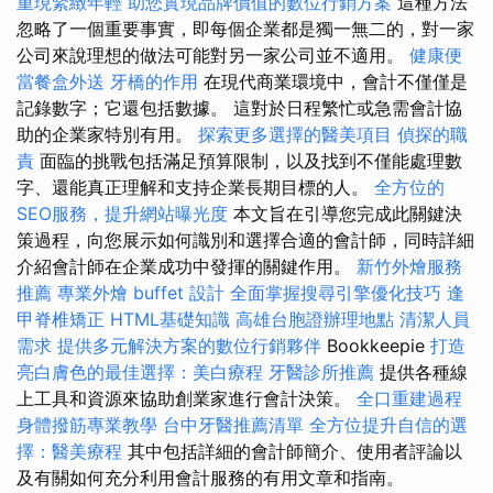
重現緊緻年輕
助您實現品牌價值的數位行銷方案
這種方法
忽略了一個重要事實，即每個企業都是獨一無二的，對一家
公司來說理想的做法可能對另一家公司並不適用。
健康便
當餐盒外送
牙橋的作用
在現代商業環境中，會計不僅僅是
記錄數字；它還包括數據。 這對於日程繁忙或急需會計協
助的企業家特別有用。
探索更多選擇的醫美項目
偵探的職
責
面臨的挑戰包括滿足預算限制，以及找到不僅能處理數
字、還能真正理解和支持企業長期目標的人。
全方位的
SEO服務，提升網站曝光度
本文旨在引導您完成此關鍵決
策過程，向您展示如何識別和選擇合適的會計師，同時詳細
介紹會計師在企業成功中發揮的關鍵作用。
新竹外燴服務
推薦
專業外燴 buffet 設計
全面掌握搜尋引擎優化技巧
逢
甲脊椎矯正
HTML基礎知識
高雄台胞證辦理地點
清潔人員
需求
提供多元解決方案的數位行銷夥伴
Bookkeepie
打造
亮白膚色的最佳選擇：美白療程
牙醫診所推薦
提供各種線
上工具和資源來協助創業家進行會計決策。
全口重建過程
身體撥筋專業教學
台中牙醫推薦清單
全方位提升自信的選
擇：醫美療程
其中包括詳細的會計師簡介、使用者評論以
及有關如何充分利用會計服務的有用文章和指南。