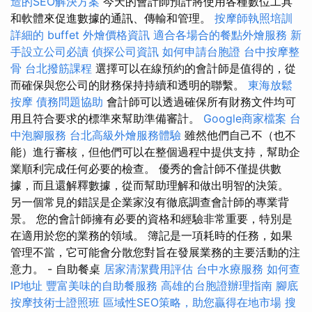
造的SEO解決方案
今天的會計師預計將使用各種數位工具
和軟體來促進數據的通訊、傳輸和管理。
按摩師執照培訓
詳細的 buffet 外燴價格資訊
適合各場合的餐點外燴服務
新
手設立公司必讀
偵探公司資訊
如何申請台胞證
台中按摩整
骨
台北撥筋課程
選擇可以在線預約的會計師是值得的，從
而確保與您公司的財務保持持續和透明的聯繫。
東海放鬆
按摩
債務問題協助
會計師可以透過確保所有財務文件均可
用且符合要求的標準來幫助準備審計。
Google商家檔案
台
中泡腳服務
台北高級外燴服務體驗
雖然他們自己不（也不
能）進行審核，但他們可以在整個過程中提供支持，幫助企
業順利完成任何必要的檢查。 優秀的會計師不僅提供數
據，而且還解釋數據，從而幫助理解和做出明智的決策。
另一個常見的錯誤是企業家沒有徹底調查會計師的專業背
景。 您的會計師擁有必要的資格和經驗非常重要，特別是
在適用於您的業務的領域。 簿記是一項耗時的任務，如果
管理不當，它可能會分散您對旨在發展業務的主要活動的注
意力。 - 自助餐桌
居家清潔費用評估
台中水療服務
如何查
IP地址
豐富美味的自助餐服務
高雄的台胞證辦理指南
腳底
按摩技術士證照班
區域性SEO策略，助您贏得在地市場
搜