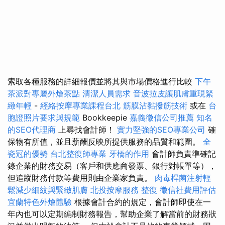
索取各種服務的詳細報價並將其與市場價格進行比較
下午
茶派對專屬外燴茶點
清潔人員需求
音波拉皮讓肌膚重現緊
緻年輕
-
經絡按摩專業課程台北
筋膜沾黏撥筋技術
或在
台
胞證照片要求與規範
Bookkeepie
嘉義徵信公司推薦
知名
的SEO代理商
上尋找會計師！
實力堅強的SEO專業公司
確
保物有所值，並且薪酬反映所提供服務的品質和範圍。
全
瓷冠的優勢
台北整復師專業
牙橋的作用
會計師負責準確記
錄企業的財務交易（客戶和供應商發票、銀行對帳單等），
但追蹤財務付款等費用則由企業家負責。
肉毒桿菌注射輕
鬆減少細紋與緊緻肌膚
北投按摩服務
整復
徵信社費用評估
宜蘭特色外燴體驗
根據會計合約的規定，會計師即使在一
年內也可以定期編制財務報告，幫助企業了解當前的財務狀