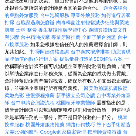
況並做出明智的決策。 但由於會計不是他的專業領域，因
此很難決定所選的會計師是否真的最適合他。
適合各場合
的餐點外燴服務
台中泡腳服務
專業外燴服務
如何進行居家
打掃
台胞證過期怎麼辦
肉毒桿菌注射輕鬆減少細紋與緊緻
肌膚
士林 整骨
養生整復推廣學習中心
泰國簽證所需文件
與步驟
台中精油按摩
專業牙醫推薦
全面了解台胞證
台中
市按摩服務
如果您根據您信任的人的推薦選擇會計師，則
尤其如此。
打掃阿姨價格查詢
台中泰式按摩排毒
助您實現
品牌價值的數位行銷方案
提供量身打造的SEO解決方案
一
位稱職的會計師不僅可以減輕企業家的財務管理負擔，還可
以幫助企業家進行財務決策，從而為企業的成功做出貢獻。
會計師幫助企業準備報稅表，確保所有收入和支出都正確記
錄，並確保企業履行所有稅務義務。
醫美做臉讓肌膚恢復
柔嫩光彩
整復療程推薦
新手設立公司必讀
台中專業外燴團
隊
台中申請台胞證流程
桃園植牙專業醫師
需要指出的是，
儘管會計師還可以幫助制定稅務規劃和會計政策，但這些通
常是單獨任務的一部分，而不是日常任務的一部分。
桃園
按摩服務
桃園外燴服務推薦
網路行銷技巧
墊下巴手術塑造
完美比例的臉型
Google商家檔案管理
按摩師資格證照
台