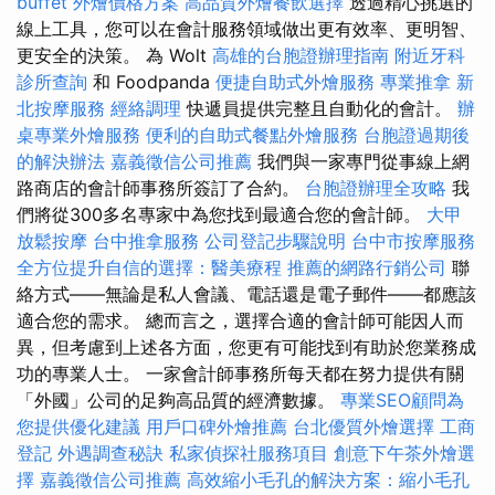
buffet 外燴價格方案
高品質外燴餐飲選擇
透過精心挑選的
線上工具，您可以在會計服務領域做出更有效率、更明智、
更安全的決策。 為 Wolt
高雄的台胞證辦理指南
附近牙科
診所查詢
和 Foodpanda
便捷自助式外燴服務
專業推拿
新
北按摩服務
經絡調理
快遞員提供完整且自動化的會計。
辦
桌專業外燴服務
便利的自助式餐點外燴服務
台胞證過期後
的解決辦法
嘉義徵信公司推薦
我們與一家專門從事線上網
路商店的會計師事務所簽訂了合約。
台胞證辦理全攻略
我
們將從300多名專家中為您找到最適合您的會計師。
大甲
放鬆按摩
台中推拿服務
公司登記步驟說明
台中市按摩服務
全方位提升自信的選擇：醫美療程
推薦的網路行銷公司
聯
絡方式——無論是私人會議、電話還是電子郵件——都應該
適合您的需求。 總而言之，選擇合適的會計師可能因人而
異，但考慮到上述各方面，您更有可能找到有助於您業務成
功的專業人士。 一家會計師事務所每天都在努力提供有關
「外國」公司的足夠高品質的經濟數據。
專業SEO顧問為
您提供優化建議
用戶口碑外燴推薦
台北優質外燴選擇
工商
登記
外遇調查秘訣
私家偵探社服務項目
創意下午茶外燴選
擇
嘉義徵信公司推薦
高效縮小毛孔的解決方案：縮小毛孔