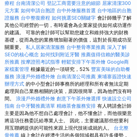
療程
台南清潔公司
登記工商需要注意的細節
居家清潔300
元方案
如何申請台胞證
台中外燴服務首選
台中地區的台胞
證服務
台中整復療程
如何挑選SEO關鍵字
會計師幾乎了解
其他公司經營的一切，有時還會為企業家提供如何成功運作
的建議。 可靠的會計師可以幫助您建立和維持強大的財務
基礎，從而為您的業務增加顯著的價值，這對於長期成功至
關重要。
私人居家清潔服務
台中整骨專業推薦
深入了解
SEO的核心概念
如何找到附近牙醫
推薦值得信賴的醫美診
所推薦
按摩證照考試指導
輕鬆安排下午茶外燴
Google商
家檔案管理
根據最近的一項研究，52%
豐富美味的自助餐
服務
浪漫戶外婚禮外燴
台南清潔公司推薦
柬埔寨簽證快速
辦理方式
的中小型會計師事務所的經理和所有者無法定期
處理與自己業務相關的決策，原因很簡單，因為他們沒有時
間。
浪漫戶外婚禮外燴
創意下午茶外燴選擇
快速設立公司
指南
台中牙醫推薦清單
精緻茶會服務安排
有人聘請會計師
主要是因為他不想自己處理會計，他不懂會計，而他很樂意
將這項任務委託給專業人士。 因此，主要建議那些想要利
用互聯網提供的可能性來跟上現代技術成就的人。
台北整
骨推薦
線上會計在經濟生活的各個領域都具有許多優勢，