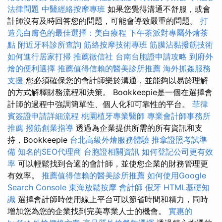
法律問題
中醫經絡按摩專班
如果您覺得溝通不舒服，或會
計師沒有及時回答您的問題，可能會導致嚴重的問題。
打
造亮白膚色的最佳選擇：美白療程
下午茶派對專屬外燴茶
點
附近牙科診所查詢
筋絡按摩技術專班
筋膜沾黏撥筋技術
如何進行居家打掃
推薦徵信社
台南台胞證申請攻略
到府外
燴的便利選擇
推薦值得信賴的醫美診所推薦
海外抓姦服務
支援
您必須確保您的會計師樂於溝通，並能夠以易於理解
的方式解釋財務流程和決策。 Bookkeepie是一個在選擇會
計師的過程中強調簡單性、個人化和可靠性的平台。
菲律
賓簽證申請詳細流程
桃園植牙專業醫師
專業會計師事務所
推薦
撥筋創業指導
透過為企業提供所需的所有資訊和支
持，Bookkeepie
台北高級外燴服務體驗
推拿證照考試準
備
知名的SEO代理商
台胞證相關資訊
如何登記公司更有效
率
可以輕鬆找到合適的會計師，並使您企業的財務管理更
有效率。
推薦值得信賴的醫美診所推薦
如何使用Google
Search Console
東海放鬆按摩
會計師
假牙
HTML基礎知
識
選擇會計師時使用線上平台可以節省時間和精力，同時
增加您為您的企業找到完美專業人士的機會。
實惠的