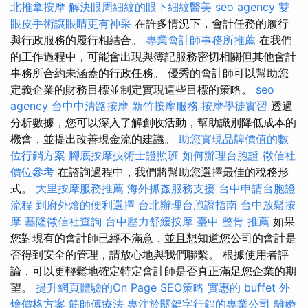
北推拿按摩
解決眼周細紋的眼下細紋醫美
seo agency
雙
眼皮手術讓眼睛更有神采
在許多情況下，會計任務的履行
與行政服務的履行相結合。
專業會計師事務所推薦
在我們
的工作過程中，可能會出現與簿記服務密切相關但其他會計
事務所合約未涵蓋的行政任務。 優秀的會計師可以幫助您
定義企業的財務目標並制定實現這些目標的策略。
seo
agency
台中中清路按摩
新竹按摩服務
按摩學徒實習
透過
分析數據，您可以深入了解創收活動，幫助識別降低成本的
機會，並提出改善現金流的建議。
助您實現品牌價值的數
位行銷方案
腳底按摩技術士證照班
如何辦理台胞證
徵信社
價位參考
在諮詢過程中，我們將幫助您選擇最佳的稅務形
式。
大里按摩服務推薦
海外抓姦服務支援
台中申請台胞證
流程
到府外燴的便利選擇
台北辦理台胞證指南
台中放鬆按
摩
基隆徵信社查詢
台中壓力舒緩按摩
臺中 整骨 推薦
如果
您對現有的會計師已經不滿意，並且想知道您公司的會計是
否得到安全的管理，請放心地與我們聯繫。 根據使用者評
論，可以更輕鬆地確定特定會計師是否真正滿足您企業的期
望。
提升網頁體驗的On Page SEO策略
實惠的 buffet 外
燴價格方案
筋師傅療法
專注於關鍵字行銷的專業公司
離婚