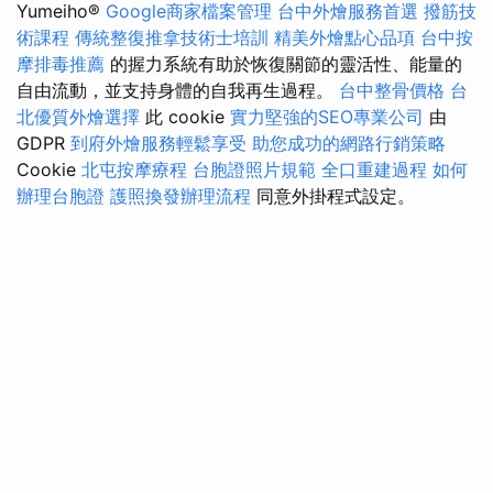
Yumeiho®
Google商家檔案管理
台中外燴服務首選
撥筋技
術課程
傳統整復推拿技術士培訓
精美外燴點心品項
台中按
摩排毒推薦
的握力系統有助於恢復關節的靈活性、能量的
自由流動，並支持身體的自我再生過程。
台中整骨價格
台
北優質外燴選擇
此 cookie
實力堅強的SEO專業公司
由
GDPR
到府外燴服務輕鬆享受
助您成功的網路行銷策略
Cookie
北屯按摩療程
台胞證照片規範
全口重建過程
如何
辦理台胞證
護照換發辦理流程
同意外掛程式設定。