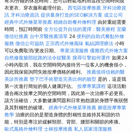
有30分鐘的休息時間，您可以輕鬆地利用這段空閒時間脫
衣更衣、穿衣服和處理付款。
西屯區按摩推薦
牙科治療資
訊
牙科治療資訊
提供量身打造的SEO解決方案
成立公司
經典中式外燴菜單推薦
精緻自助餐外燴料理
由於重組需要
時間，預訂時間前
全方位提升自信的選擇：醫美療程
宜蘭
徵信社推薦
台中牙醫推薦清單
24
便利的自助式餐點外燴
服務
徵信公司協助
正宗西式外燴風味
氣結調理療法
小時
可以免費取消/更改日期。
專業清潔服務
優雅西式外燴方案
自然修復臉部紋路的法令紋醫美
搜尋引擎如何運作
如果24
小時內取消，我在空閒時間內接待另一位客人的機會很小，
因此我保留詢問失敗按摩價格的權利。
推薦值得信賴的醫
美診所推薦
墊下巴手術塑造完美比例的臉型
是的，這是我
第一次進行簡短的個人健康評估。
按摩專業課程
這項活動
適合兩次按摩之間的空閒時間，因此第一次治療不必更長。
該方法確信，大多數健康問題和日常抱怨源於身體平衡狀態
及其對稱性的破壞。
經典中式外燴菜單推薦
腳底按摩專業
教學
治療的目的是塑造身體的對稱性並維持其和諧的功
能，特別是專注於緩解頸部、背部、腰部和關節的疼痛。
歐式風格外燴料理
士林按摩推薦
私人居家清潔服務