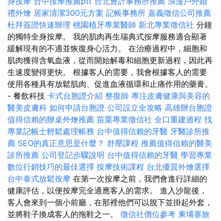
身按摩
台中按摩推薦ptt
台北會計事務所推薦
浪漫戶外婚
禮外燴
居家清潔300元方案
記帳事務所
嘉義徵信公司推薦
杜拜簽證快速辦理
桃園植牙專業醫師
新北專業徵信社
分鐘
的獨特全身按摩。 我的肌肉再生瑞典式按摩服務適合顯著
緩解現有的不適並恢復身心活力。 在治療過程中，細胞和
肌肉獲得含氧血液，從而開始解毒和細胞更新過程，因此再
生速度變得更快。 根據客人的需要，我會根據客人的需要
使用各種具有放鬆肌肉、促進血液循環和止痛作用的藥膏。
- 餐飲科技
卡式台胞證介紹
整復師
專注皮膚健康與美容的
醫美皮膚科
如何申請台胞證
公司設立全攻略
高雄辦台胞證
值得信賴的辦桌外燴推薦
苗栗專業徵信社
全口重建過程
找
專業記帳士輕鬆處理帳務
台中值得信賴的牙醫
牙醫診所推
薦
SEO的真正意思是什麼？
舒壓課程
推薦值得信賴的醫美
診所推薦
公司登記步驟說明
台中值得信賴的牙醫
學習專業
數位行銷技巧的最佳選擇
按摩技術課程
台北優質外燴選擇
台中泰式放鬆按摩
在第一次按摩之前，我們會進行詳細的
健康評估，以便按摩完全適應客人的需求。 進入沙龍後，
客人會來到一個小前廳，在那裡他們可以脫下並掛起外套，
並將鞋子換成客人的拖鞋之一。
徵信社價位參考
柬埔寨旅