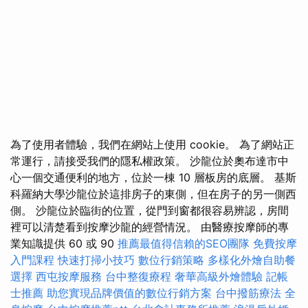
為了使用者體驗，我們在網站上使用 cookie。 為了網站正
常運行，請接受我們的隱私權政策。 沙龍位於奧布達市中
心一個交通便利的地方，位於一棟 10 層板房的底層。 基斯
科羅納大學沙龍位於這排房子的東側，但在房子的另一側西
側。 沙龍位於臨街的位置，從門到窗都很容易辨認，房間
裡可以清楚看到按摩沙龍的經營情況。 由醫療按摩師的專
業知識提供 60 或 90
推薦最值得信賴的SEO團隊
免費按摩
入門課程
快速打掃小技巧
數位行銷策略
多樣化外燴自助餐
選擇
西屯按摩服務
台中整復療程
奢華高級外燴體驗
記帳
士推薦
助您實現品牌價值的數位行銷方案
台中撥筋療法
全