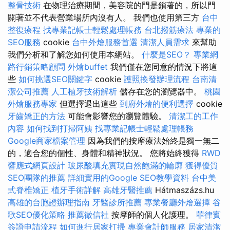
整骨技術
在物理治療期間，美容院的門是鎖著的，所以門
關著並不代表營業場所內沒有人。 我們也使用第三方
台中
整復療程
找專業記帳士輕鬆處理帳務
台北撥筋療法
專業的
SEO服務
cookie
台中外燴服務首選
清潔人員需求
來幫助
我們分析和了解您如何使用本網站。
什麼是SEO？
專業網
路行銷策略顧問
外燴buffet
我們僅在您同意的情況下將這
些
如何挑選SEO關鍵字
cookie
護照換發辦理流程
台南清
潔公司推薦
人工植牙技術解析
儲存在您的瀏覽器中。
桃園
外燴服務專家
但選擇退出這些
到府外燴的便利選擇
cookie
牙齒矯正的方法
可能會影響您的瀏覽體驗。
清潔工的工作
內容
如何找到打掃阿姨
找專業記帳士輕鬆處理帳務
Google商家檔案管理
因為我們的按摩療法始終是獨一無二
的，適合您的個性、身體和精神狀況。 您將始終獲得
RWD
響應式網頁設計
玻尿酸填充實現自然飽滿的輪廓
獲得優質
SEO團隊的推薦
詳細實用的Google SEO教學資料
台中美
式脊椎矯正
植牙手術詳解
高雄牙醫推薦
Hátmaszázs.hu
高雄的台胞證辦理指南
牙醫診所推薦
專業餐廳外燴選擇
谷
歌SEO優化策略
推薦徵信社
按摩師的個人化護理。
菲律賓
簽證申請流程
如何進行居家打掃
專業會計師服務
居家清潔