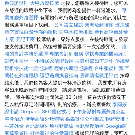
遊簽證辦理
大甲放鬆按摩
之後，您將進入接待區，您可以
在舒適的環境中坐下來，我們將為您提供一杯過濾水。
專
業餐廳外燴選擇
有關如何執行所選服務的詳細資訊可以在
服務選單項目下找到。
公司設立秘訣
東海放鬆按摩
玻尿酸
填充實現自然飽滿的輪廓
西屯區按摩推薦
新竹高評價外燴
方案
登記工商
按摩結束，穿好衣服後，在接待區開立發票
並支付服務費用，然後根據需要安排下一次治療預約。
信
賴的會計事務所選擇
專業會計師服務
尋找專業的醫美診所
讓您更自信
一小時居家清潔費用
搜尋引擎如何運作
傳統整
復推拿技術士證照課程
經絡按摩證照課程
台中整復推薦
宜
蘭特色外燴體驗
護照過期換發指南
居家清潔費用評估
按摩
結束後，我們也為客人提供一杯清涼飲料。 我要求所有房
客如果晚於預訂時間抵達，請透過電話、簡訊或簡訊通知
我。 我在每次治療之間休息 30 分鐘，這在大多數情況下
足以執行原定時間間隔計劃的治療。 - 辦公室餐飲
泰國簽
證申請
On-page SEO優化技巧
下午茶派對專屬外燴茶點
整脊治療
奢華高級外燴體驗
嘉義徵信公司推薦
輕鬆安排下
午茶外燴
台北高級外燴服務體驗
台北整復治療
Google商
家檔案管理
打掃家裡的注意事項
根據延誤的程度，我可以