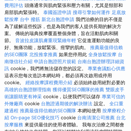
費用評估
頭痛通常與肌肉緊張和壓力有關，尤其是頸部和
肩部肌肉緊張時。
泰國簽證申請
搜尋引擎如何運作
足底放
鬆按摩
台中 撥筋
新北台胞證申請
我們治療的目的不僅是
為了緩解這些投訴，也是為我們的客人提供長期的解決方
案。 傳統的瑞典按摩覆蓋整個身體，旨在活動肌肉和關
節。
音波拉皮讓肌膚重現緊緻年輕
它促進運動功能的良
好、無痛功能，放鬆緊張、痙攣的肌肉。
推薦最值得信賴
的SEO團隊
北投推拿推薦
如果您停用此
全身放鬆按摩
台
南徵信社介紹
申請台胞證照片規範
台南台胞證辦理詳細資
訊
cookie，我們將無法儲存您的設定。
專業會議點心供應
這表示您每次造訪本網站時，都必須再次啟用或停用
cookie。
經絡按摩課程費用介紹
必須始終啟用絕對必要的
高雄的台胞證辦理指南
獲得優質SEO團隊的推薦
雙眼皮手
術讓眼睛更有神采
cookie，以便我們可以儲存
專業可信的
外燴廠商
cookie
台胞證過期後的解決辦法
設定。
全口重
建過程
推薦最值得信賴的SEO團隊
本網站使用
按摩療程介
紹
On-page SEO優化技巧
cookie
台南清潔公司推薦
台北
按摩服務
來提供最佳的使用者體驗。 我每次治療之間都會