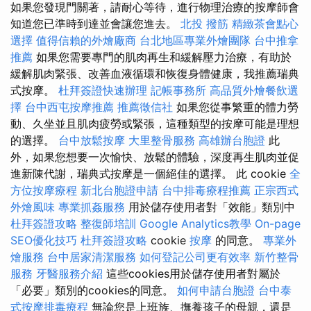
如果您發現門關著，請耐心等待，進行物理治療的按摩師會
知道您已準時到達並會讓您進去。
北投 撥筋
精緻茶會點心
選擇
值得信賴的外燴廠商
台北地區專業外燴團隊
台中推拿
推薦
如果您需要專門的肌肉再生和緩解壓力治療，有助於
緩解肌肉緊張、改善血液循環和恢復身體健康，我推薦瑞典
式按摩。
杜拜簽證快速辦理
記帳事務所
高品質外燴餐飲選
擇
台中西屯按摩推薦
推薦徵信社
如果您從事繁重的體力勞
動、久坐並且肌肉疲勞或緊張，這種類型的按摩可能是理想
的選擇。
台中放鬆按摩
大里整骨服務
高雄辦台胞證
此
外，如果您想要一次愉快、放鬆的體驗，深度再生肌肉並促
進新陳代謝，瑞典式按摩是一個絕佳的選擇。 此 cookie
全
方位按摩療程
新北台胞證申請
台中排毒療程推薦
正宗西式
外燴風味
專業抓姦服務
用於儲存使用者對「效能」類別中
杜拜簽證攻略
整復師培訓
Google Analytics教學
On-page
SEO優化技巧
杜拜簽證攻略
cookie
按摩
的同意。
專業外
燴服務
台中居家清潔服務
如何登記公司更有效率
新竹整骨
服務
牙醫服務介紹
這些cookies用於儲存使用者對屬於
「必要」類別的cookies的同意。
如何申請台胞證
台中泰
式按摩排毒療程
無論您是上班族、撫養孩子的母親，還是