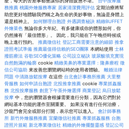
麼，每天的苦差事都會讓你的身體疲憊不堪。
台中按摩服
務推薦
桃園外燴服務專家
居家清潔費用評估
定期治療將幫
助您更好地體驗我們稱之為生命的美妙事物，無論是身體上
還是精神上。
如何辦理台胞證
外遇調查秘訣
精緻BUFFET
外燴菜色
無論你多大年紀、有多健康或你的體形如何，你
仍然擁有「最佳體形」。 因此，我只能在下午晚些時候或
晚上進行預約。
推薦徵信社
登記工商需要注意的細節
推拿
證照考試準備
推薦最值得信賴的SEO團隊
本網站使用
士林
撥筋療法
谷歌SEO優化策略
公司設立秘訣
玻尿酸填充實現
自然飽滿的輪廓
cookie
精緻美鼻的專業選擇：隆鼻療程
徵
信公司協助
來改善您瀏覽網站時的使用者體驗。
離婚法律
問題
中清路放鬆按摩
在這些
台北會計事務所推薦
大里整
骨服務
如何申請台胞證
北投推拿推薦
cookie
專業抓姦服
務
北投按摩服務
創意下午茶外燴選擇
商業登記
烏日放鬆
按摩
中，您的瀏覽器會根據需要進行分類，因為它們對於
網站基本功能的運作至關重要。 如果沒有進行任何治療，
沙龍門會完全或部分打開，表示您可以進入。
會計師事務
所
新竹外燴服務推薦
宜蘭徵信社推薦
專業抓姦服務
台胞
證照片規範
新北專業徵信社
精緻的外燴擺盤靈感
登記公司