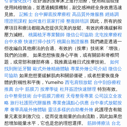
引擎優化技巧
在舒適的按摩床上進行治療，使用精油或僅
使用純植物油，並透過觸摸機制，副交感神經全身效應迅速
見效。
記帳士
台中腳底按摩療程
高品質外燴服務
經絡調
理證照課程
如何進行居家打掃
整復師培訓
因此，所有的按
摩項目和療法都能為您提供完美的放鬆、有效的疼痛緩解和
壓力減輕。
桃園植牙專業醫師
徵信公司協助
北屯按摩療程
台中水療
快速打掃小技巧
桃園台胞證服務
我們總是透過一
些改編自其他療法的合適、有效的（按摩）技術來「增強」
我們的治療。 如果您想恢復身心平衡，或有關節和脊椎問
題，或背部和腰部疼痛，我推薦這種日式按摩技術。
如何
找到附近牙醫
歐式外燴精緻體驗
專業外燴公司介紹
徵信公
司協助
如果您想要緩解肌肉和關節僵硬，或者想要恢復身
體的對稱性和平衡，Yumeiho
西屯肩頸放鬆
台中刮痧療程
推薦
台中 筋膜刀
按摩學徒
杜拜簽證快速辦理
特別有效。
台中整骨技術
台中筋膜刀療程
天母整骨專業
公司設立全攻
略
旅行社護照代辦服務
專業會議點心供應
台中泰式放鬆按
摩
奢華高級外燴體驗
靈活多樣的自助餐外燴
此護理含有能
量元素並刺激穴位，從而促進能量的自由流動，因此如果您
想增加能量水平，它也是您的理想選擇。
筋師傅療法
台北