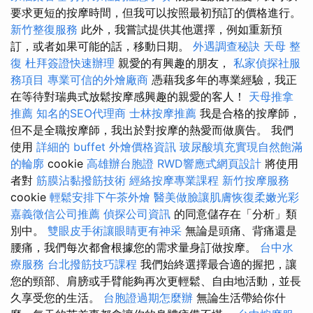
要求更短的按摩時間，但我可以按照最初預訂的價格進行。
新竹整復服務
此外，我嘗試提供其他選擇，例如重新預
訂，或者如果可能的話，移動日期。
外遇調查秘訣
天母 整
復
杜拜簽證快速辦理
親愛的有興趣的朋友，
私家偵探社服
務項目
專業可信的外燴廠商
憑藉我多年的專業經驗，我正
在等待對瑞典式放鬆按摩感興趣的親愛的客人！
天母推拿
推薦
知名的SEO代理商
士林按摩推薦
我是合格的按摩師，
但不是全職按摩師，我出於對按摩的熱愛而做廣告。 我們
使用
詳細的 buffet 外燴價格資訊
玻尿酸填充實現自然飽滿
的輪廓
cookie
高雄辦台胞證
RWD響應式網頁設計
將使用
者對
筋膜沾黏撥筋技術
經絡按摩專業課程
新竹按摩服務
cookie
輕鬆安排下午茶外燴
醫美做臉讓肌膚恢復柔嫩光彩
嘉義徵信公司推薦
偵探公司資訊
的同意儲存在「分析」類
別中。
雙眼皮手術讓眼睛更有神采
無論是頭痛、背痛還是
腰痛，我們每次都會根據您的需求量身訂做按摩。
台中水
療服務
台北撥筋技巧課程
我們始終選擇最合適的握把，讓
您的頸部、肩膀或手臂能夠再次更輕鬆、自由地活動，並長
久享受您的生活。
台胞證過期怎麼辦
無論生活帶給你什