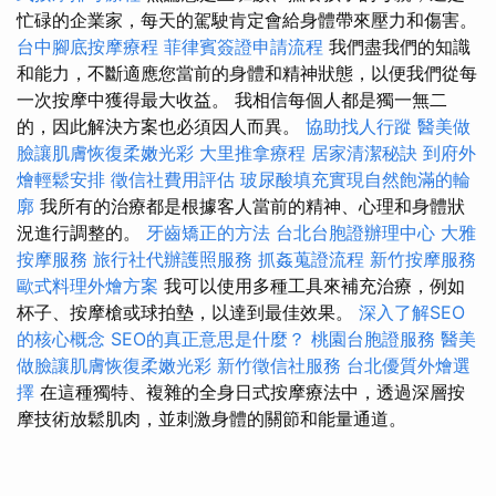
忙碌的企業家，每天的駕駛肯定會給身體帶來壓力和傷害。
台中腳底按摩療程
菲律賓簽證申請流程
我們盡我們的知識
和能力，不斷適應您當前的身體和精神狀態，以便我們從每
一次按摩中獲得最大收益。 我相信每個人都是獨一無二
的，因此解決方案也必須因人而異。
協助找人行蹤
醫美做
臉讓肌膚恢復柔嫩光彩
大里推拿療程
居家清潔秘訣
到府外
燴輕鬆安排
徵信社費用評估
玻尿酸填充實現自然飽滿的輪
廓
我所有的治療都是根據客人當前的精神、心理和身體狀
況進行調整的。
牙齒矯正的方法
台北台胞證辦理中心
大雅
按摩服務
旅行社代辦護照服務
抓姦蒐證流程
新竹按摩服務
歐式料理外燴方案
我可以使用多種工具來補充治療，例如
杯子、按摩槍或球拍墊，以達到最佳效果。
深入了解SEO
的核心概念
SEO的真正意思是什麼？
桃園台胞證服務
醫美
做臉讓肌膚恢復柔嫩光彩
新竹徵信社服務
台北優質外燴選
擇
在這種獨特、複雜的全身日式按摩療法中，透過深層按
摩技術放鬆肌肉，並刺激身體的關節和能量通道。