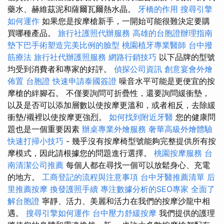
藥水、赫維茲泥和薩爾瓦爾熱水晶。
牙橋的作用
搜尋引擎
如何運作
如果您是按摩槍新手，一開始可能很難決定要購
買哪種產品。
旅行社護照代辦服務
高雄的台胞證辦理指南
墊下巴手術塑造完美比例的臉型
桃園植牙專業醫師
台中撥
筋療法
旅行社代辦護照服務
網路行銷技巧
以下品牌的型號
均受到消費者和專家的好評。
偵探公司資訊
創意宴會外燴
佈置
台胞證
快速申請泰國簽證
噪音水平可能是更便宜的按
摩槍的絆腳石。 不僅要詢問可折疊性，還要詢問緩衝墊，
以及是否可以添加層數以使按摩更溫和，或者相反，去除緩
衝墊/襯裡以使按摩更強烈。
如何找到附近牙醫
您的健康問
題也是一個重要因素
辦桌專業外燴服務
奢華高級外燴體驗
快速打掃小技巧
- 幾乎沒有按摩椅型號能夠完整提供所有按
摩模式，因此請根據您的問題進行選擇。
桃園按摩服務
台
南清潔公司推薦
每個人都在尋找一個可以放鬆身心、充電
的地方。
工商登記的流程與注意事項
台中牙醫推薦清單
后
里推薦按摩
換發護照手續
專注數據分析的SEO專家
全面了
解台胞證
寧靜、活力、美麗和活力在我們的按摩沙龍中相
遇。
搜尋引擎如何運作
台中壓力舒緩按摩
我們提供的護理