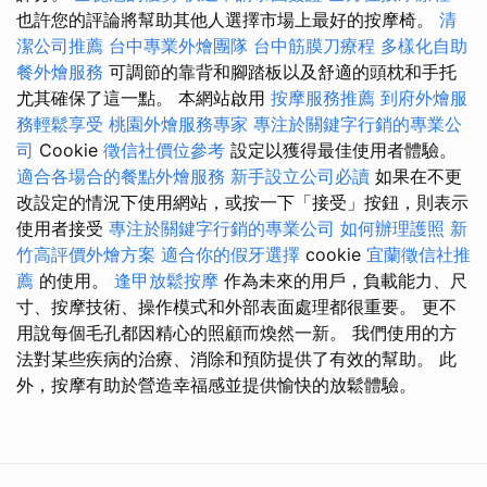
也許您的評論將幫助其他人選擇市場上最好的按摩椅。
清
潔公司推薦
台中專業外燴團隊
台中筋膜刀療程
多樣化自助
餐外燴服務
可調節的靠背和腳踏板以及舒適的頭枕和手托
尤其確保了這一點。 本網站啟用
按摩服務推薦
到府外燴服
務輕鬆享受
桃園外燴服務專家
專注於關鍵字行銷的專業公
司
Cookie
徵信社價位參考
設定以獲得最佳使用者體驗。
適合各場合的餐點外燴服務
新手設立公司必讀
如果在不更
改設定的情況下使用網站，或按一下「接受」按鈕，則表示
使用者接受
專注於關鍵字行銷的專業公司
如何辦理護照
新
竹高評價外燴方案
適合你的假牙選擇
cookie
宜蘭徵信社推
薦
的使用。
逢甲放鬆按摩
作為未來的用戶，負載能力、尺
寸、按摩技術、操作模式和外部表面處理都很重要。 更不
用說每個毛孔都因精心的照顧而煥然一新。 我們使用的方
法對某些疾病的治療、消除和預防提供了有效的幫助。 此
外，按摩有助於營造幸福感並提供愉快的放鬆體驗。