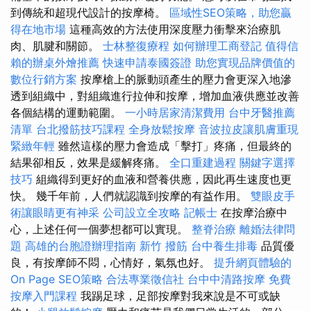
到傳統和超現代設計的按摩椅。
區域性SEO策略，助您贏
得在地市場
這種高效的方法使用深度壓力衝擊來治療肌
肉、肌腱和關節。
士林整復療程
如何辦理工商登記
值得信
賴的辦桌外燴推薦
快速申請泰國簽證
助您實現品牌價值的
數位行銷方案
按摩槍上的脈動頭產生的壓力會更深入地滲
透到組織中，對組織進行拉伸和按摩，增加血液供應並改善
各個結構的運動範圍。
一小時居家清潔費用
台中牙醫推薦
清單
台北撥筋技巧課程
全身放鬆按摩
音波拉皮讓肌膚重現
緊緻年輕
雖然這樣的壓力會造成「擊打」疼痛，但最終的
結果卻相反，效果是緩解疼痛。
全口重建過程
關鍵字選擇
技巧
組織得到更好的血液和營養供應，因此再生速度也更
快。 幾千年前，人們就認識到按摩的有益作用。
雙眼皮手
術讓眼睛更有神采
公司設立全攻略
記帳士
在按摩治療中
心，上述任何一個夢想都可以實現。
整脊治療
離婚法律問
題
高雄的台胞證辦理指南
新竹 撥筋
台中養生排毒
品質優
良，有按摩師不悶，心情好，氣氛也好。
提升網頁體驗的
On Page SEO策略
合法專業徵信社
台中中清路按摩
免費
按摩入門課程
我踢足球，足部按摩對我來說是不可或缺