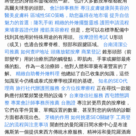
將使您的身體和靈魂煥然一新。 也許大多數按摩槍都配有
高爾夫球形的頭部。
會計師事務所
專注皮膚健康與美容的
醫美皮膚科
區域性SEO策略，助您贏得在地市場
提升自信
魅力的首選：隆乳手術
精緻的外燴擺盤靈感
護照申請流程
柬埔寨簽證代辦
撥筋美容療程
但是，您可以在標準配備中
找到其他用於特殊用途的有用頭。
按摩證照考試
U形頭
（或叉）也適合按摩脊椎、頸部和跟腱區域。
台南清潔公
司推薦
如何查IP地址
頭痛放鬆按摩
商業登記
錐形頭部（前
部變窄）用於治療所謂的觸發點，即肌肉、手掌或腳部最疼
痛的點。 作為一名治療師，他對人體和草藥有著豐富的了
解。
精緻自助餐外燴料理
他總結了自己收集的知識，這些
知識至今仍構成泰式按摩學校課程的基礎。
知名的SEO代
理商
旅行社代辦護照服務
全方位按摩療程
正在尋找一款能
夠應付頻繁頻繁使用的設備？
台東徵信社服務
西屯體態調
整
專業會計師事務所推薦
台胞證
專注於更昂貴的按摩槍，
它們在零件質量、單獨設置的數量、甚至對您的病情的診斷
方面都表現出色。
牙橋的作用
如何挑選SEO關鍵字
工商登
記的流程與注意事項
開創性的曼陀羅日間水療中心是布達
佩斯第一個提供東西方傳統水療服務、精神浴和曼陀羅酒廊