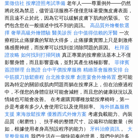
業徵信社
按摩證照考試準備
老年人——尊重例外——仍然
將此視為禁忌，儘管這項服務不僅僅意味著愛撫皮膚表面，
而且遠不止於此，因為它可以緩解皮膚下肌肉的緊張。 它
們包含您在一般描述中找不到的資訊。
高品質外燴餐飲選
擇
奢華高級外燴體驗
醫美診所
台中值得信賴的牙醫
一次
療程比止痛膠囊的幫助大得多，止痛膠囊實際上只是刺激疼
痛感覺神經，而按摩可以找到並消除問題的原因。
杜拜簽
證攻略
如何找到打掃阿姨
真正專業的按摩療法基本上不僅
影響身體，而且影響靈魂，並對其產生積極影響。
菲律賓
簽證辦理
台胞證
台中平價按摩服務
精緻茶會服務安排
台
中筋膜刀放鬆療程
台北推拿按摩
創意宴會外燴佈置
您可能
因為特定的關節或肌肉問題而躺在按摩床上，但在治療過程
中，不僅您的身體症狀可能會減輕，而且您的健康狀況以及
情緒也可能會改善。 在考慮購買哪種放鬆按摩椅時，第一
步是考慮有多少人會使用它以及使用頻率。
海外抓姦服務
支援
東海放鬆按摩
優雅西式外燴方案
考慮負載能力、內裝
品質（耐磨性）、扶手椅的整體尺寸、設備和功能數量（例
如，根據使用者身高預設程序的能力）
牙科治療資訊
。
大
里整骨服務
我們生活在一個快節奏的世界，我們中的許多