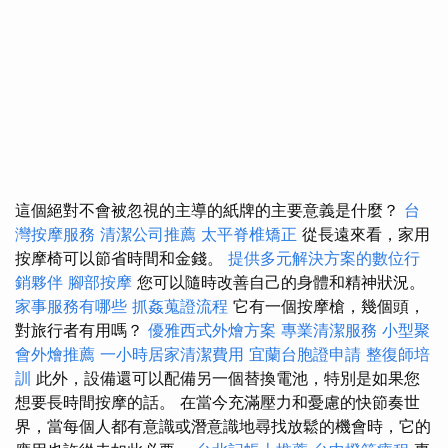
這個絕對不會被忽視的主導的紙牌的主要意義是什麼？
台
灣按摩服務
清潔公司推薦
太平脊椎矯正
從長遠來看，家用
按摩椅可以節省時間和金錢。
提供多元解決方案的數位行
銷夥伴
腳部按摩
您可以隨時改善自己的身體和精神狀況。
家事服務有哪些
抓姦蒐證流程
它有一個按摩槍，幾個頭，
對旅行者有用嗎？
優雅西式外燴方案
專業清潔服務
小型聚
會外燴推薦
一小時居家清潔費用
宜蘭台胞證申請
整復師培
訓
此外，設備還可以配備另一個替換電池，特別是如果您
想要長時間按摩的話。 在當今充滿壓力和憂慮的快節奏世
界，當每個人都有意識或潛意識地尋找放鬆的機會時，它的