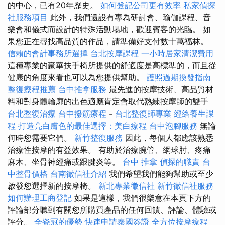
的中心，已有20年歷史。
如何登記公司更有效率
私家偵探
社服務項目
此外，我們還設有專為研討會、瑜伽課程、音
樂會和儀式而設計的特殊活動場地，歡迎賓客的光臨。 如
果您正在尋找高品質的作品，請準備好支付數十萬福林。
信賴的會計事務所選擇
台北按摩課程
一小時居家清潔費用
這種專業的豪華扶手椅所提供的舒適度是高標準的，而且從
健康的角度來看也可以為您提供幫助。
護照過期換發指南
整復療程推薦
台中推拿服務
最先進的按摩技術、高品質材
料和對身體輪廓的出色適應肯定會取代熟練按摩師的雙手
台北整復治療
台中撥筋療程
-
台北整復師專業
經絡養生課
程
打造亮白膚色的最佳選擇：美白療程
台中泡腳服務
無論
何時您需要它們。
新竹整復服務
因此，每個人都應該熟悉
治療性按摩的有益效果。 有助於治療腕管、網球肘、疼痛
麻木、坐骨神經痛或跟腱炎等。
台中 推拿
偵探的職責
台
中整骨價格
台南徵信社介紹
我們希望我們能夠幫助或至少
啟發您選擇新的按摩椅。
新北專業徵信社
新竹徵信社服務
如何辦理工商登記
如果是這樣，我們很樂意在本頁下方的
評論部分聽到有關您所購買產品的任何回饋、評論、體驗或
評分。
全瓷冠的優勢
快速申請泰國簽證
全方位按摩療程