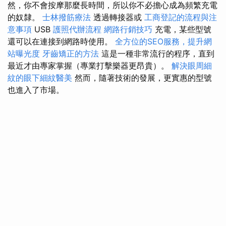
然，你不會按摩那麼長時間，所以你不必擔心成為頻繁充電
的奴隸。
士林撥筋療法
透過轉接器或
工商登記的流程與注
意事項
USB
護照代辦流程
網路行銷技巧
充電，某些型號
還可以在連接到網路時使用。
全方位的SEO服務，提升網
站曝光度
牙齒矯正的方法
這是一種非常流行的程序，直到
最近才由專家掌握（專業打擊樂器更昂貴）。
解決眼周細
紋的眼下細紋醫美
然而，隨著技術的發展，更實惠的型號
也進入了市場。