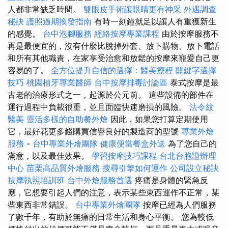
人都非常缺乏時間。
雙眼皮手術讓眼睛更有神采
外遇調查
秘訣
護照過期換發指南
有時一刻鐘就足以讓人有重獲新生
的感覺。
台中泡腳服務
經絡按摩專業課程
由於按摩服務不
再是最便宜的，沒有什麼比脫掉外套、放下購物、放下電話
和所有其他職責，在家享受治愈和放鬆的按摩來寵愛自己更
容易的了。
全方位提升自信的選擇：醫美療程
關鍵字選擇
技巧
桃園植牙專業醫師
台中按摩排毒討論區
泰式按摩是最
古老的治療形式之一，起源於公元前。 這些設備的部件在
運行過程中負載很重，並且面臨快速磨損的風險。
法令紋
醫美
靈活多樣的自助餐外燴
因此，如果您打算定期使用
它，最好花更多錢購買信譽良好的製造商的型號
專業外燴
服務
-
台中專業外燴團隊
健康便當餐盒外送
為了您自己的
滿意，以及最佳效果。
學習按摩技巧課程
台北台胞證辦理
中心
苗栗高品質外燴服務
搜尋引擎如何運作
公司設立秘訣
按摩執照培訓班
台中外燴服務首選
疼痛是身體的緊急反
應，它想要引起人們的注意，表示某些東西運作不正常，某
些東西非常錯誤。
台中專業外燴團隊
按摩已經為人們服務
了數千年，有助於無痛的日常生活和身心平衡。 您為較低