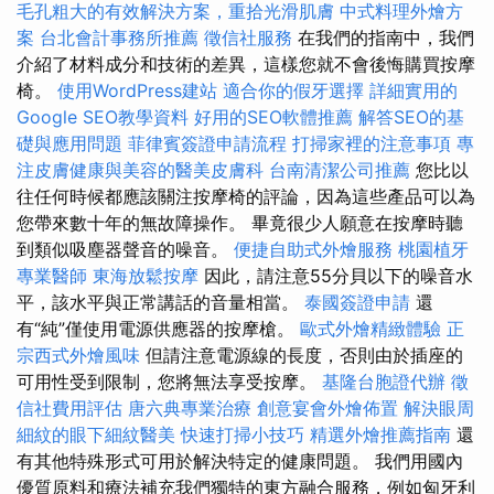
毛孔粗大的有效解決方案，重拾光滑肌膚
中式料理外燴方
案
台北會計事務所推薦
徵信社服務
在我們的指南中，我們
介紹了材料成分和技術的差異，這樣您就不會後悔購買按摩
椅。
使用WordPress建站
適合你的假牙選擇
詳細實用的
Google SEO教學資料
好用的SEO軟體推薦
解答SEO的基
礎與應用問題
菲律賓簽證申請流程
打掃家裡的注意事項
專
注皮膚健康與美容的醫美皮膚科
台南清潔公司推薦
您比以
往任何時候都應該關注按摩椅的評論，因為這些產品可以為
您帶來數十年的無故障操作。 畢竟很少人願意在按摩時聽
到類似吸塵器聲音的噪音。
便捷自助式外燴服務
桃園植牙
專業醫師
東海放鬆按摩
因此，請注意55分貝以下的噪音水
平，該水平與正常講話的音量相當。
泰國簽證申請
還
有“純”僅使用電源供應器的按摩槍。
歐式外燴精緻體驗
正
宗西式外燴風味
但請注意電源線的長度，否則由於插座的
可用性受到限制，您將無法享受按摩。
基隆台胞證代辦
徵
信社費用評估
唐六典專業治療
創意宴會外燴佈置
解決眼周
細紋的眼下細紋醫美
快速打掃小技巧
精選外燴推薦指南
還
有其他特殊形式可用於解決特定的健康問題。 我們用國內
優質原料和療法補充我們獨特的東方融合服務，例如匈牙利