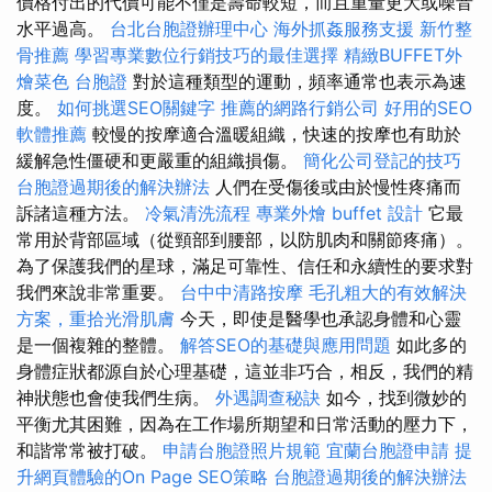
價格付出的代價可能不僅是壽命較短，而且重量更大或噪音
水平過高。
台北台胞證辦理中心
海外抓姦服務支援
新竹整
骨推薦
學習專業數位行銷技巧的最佳選擇
精緻BUFFET外
燴菜色
台胞證
對於這種類型的運動，頻率通常也表示為速
度。
如何挑選SEO關鍵字
推薦的網路行銷公司
好用的SEO
軟體推薦
較慢的按摩適合溫暖組織，快速的按摩也有助於
緩解急性僵硬和更嚴重的組織損傷。
簡化公司登記的技巧
台胞證過期後的解決辦法
人們在受傷後或由於慢性疼痛而
訴諸這種方法。
冷氣清洗流程
專業外燴 buffet 設計
它最
常用於背部區域（從頸部到腰部，以防肌肉和關節疼痛）。
為了保護我們的星球，滿足可靠性、信任和永續性的要求對
我們來說非常重要。
台中中清路按摩
毛孔粗大的有效解決
方案，重拾光滑肌膚
今天，即使是醫學也承認身體和心靈
是一個複雜的整體。
解答SEO的基礎與應用問題
如此多的
身體症狀都源自於心理基礎，這並非巧合，相反，我們的精
神狀態也會使我們生病。
外遇調查秘訣
如今，找到微妙的
平衡尤其困難，因為在工作場所期望和日常活動的壓力下，
和諧常常被打破。
申請台胞證照片規範
宜蘭台胞證申請
提
升網頁體驗的On Page SEO策略
台胞證過期後的解決辦法