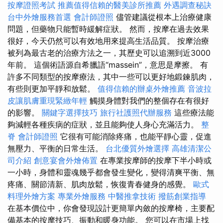
按摩證照考試
推薦值得信賴的醫美診所推薦
外遇調查秘訣
台中外燴服務首選
會計師證照
儘管建議從根本上治療健康
問題，但藥物只能暫時緩解症狀。 然而，按摩在過去效果
很好，今天仍然可以有效地用來提高生活品質。 按摩治療
被列為最古老的治療方法之一，其歷史可以追溯到近3000
年前。 這個術語源自希臘語“massein”，意思是摩擦。 有
許多不同類型的按摩療法，其中一些可以更好地鍛鍊肌肉，
有些則更加平靜和放鬆。
值得信賴的辦桌外燴推薦
音波拉
皮讓肌膚重現緊緻年輕
觸摸身體對我們的整個存在有很好
的影響。
關鍵字選擇技巧
旅行社護照代辦服務
這些療法能
夠減輕各種疾病的症狀，並且能夠使人身心充滿活力。
整
脊
會計師證照
它很有可能消除疼痛，也能平靜心靈，促進
無壓力、平衡的日常生活。
台北優質外燴選擇
高雄清潔公
司介紹
創意宴會外燴佈置
在專業按摩師的按摩下半小時或
一小時，身體和靈魂幾乎都會發生變化，變得清爽平衡、無
疼痛、關節清新、肌肉放鬆，恢復青春健身的感覺。
歐式
料理外燴方案
專業外燴服務
中醫推拿技術
撥筋創業指導
在基本價位中，你會發現設計更簡單內斂的按摩椅，主要配
備基本的按摩技巧、振動和暖身功能。 您可以在市場上找