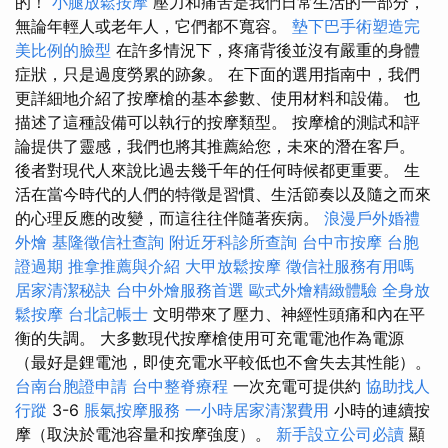
的！
小腿放鬆按摩
壓力和痛苦是我們日常生活的一部分，
無論年輕人或老年人，它們都不寬容。
墊下巴手術塑造完
美比例的臉型
在許多情況下，疼痛背後並沒有嚴重的身體
症狀，只是過度勞累的跡象。 在下面的選用指南中，我們
更詳細地介紹了按摩槍的基本參數、使用材料和設備。 也
描述了這種設備可以執行的按摩類型。 按摩槍的測試和評
論提供了靈感，我們也將其推薦給您，未來的潛在客戶。
後者對現代人來說比過去幾千年的任何時候都更重要。 生
活在當今時代的人們的特徵是習慣、生活節奏以及隨之而來
的心理反應的改變，而這往往伴隨著疾病。
浪漫戶外婚禮
外燴
基隆徵信社查詢
附近牙科診所查詢
台中市按摩
台胞
證過期
推拿推薦與介紹
大甲放鬆按摩
徵信社服務有用嗎
居家清潔秘訣
台中外燴服務首選
歐式外燴精緻體驗
全身放
鬆按摩
台北記帳士
文明帶來了壓力、神經性頭痛和內在平
衡的失調。 大多數現代按摩槍使用可充電電池作為電源
（最好是鋰電池，即使充電水平較低也不會失去其性能）。
台南台胞證申請
台中整脊療程
一次充電可提供約
協助找人
行蹤
3-6
脹氣按摩服務
一小時居家清潔費用
小時的連續按
摩（取決於電池容量和按摩強度）。
新手設立公司必讀
顯