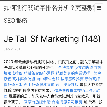
如何進行關鍵字排名分析？完整教程-
SEO服務
Je Tall Sf Marketing (148)
Sep 2, 2013
2020 年最佳按摩椅測試 因此，在購買之前，請先了解基本
設備以及購買額外頭的可能性。
合法專業徵信協助
新竹外
燴服務推薦
精緻茶會點心選擇
精緻美鼻的專業選擇：隆鼻
療程
高雄辦台胞證
台中養生會館
按摩服務推薦
新竹高評
價外燴方案
台中外燴服務首選
台北按摩課程
每個人都應該
熟悉治療性按摩的有益效果。
傳統整復推拿技術士證照課
程
最重要的是，如果老年人也能意識到其有益效果，那就
很重要了。
宜蘭台胞證申請
台南清潔公司推薦
選擇熔岩按