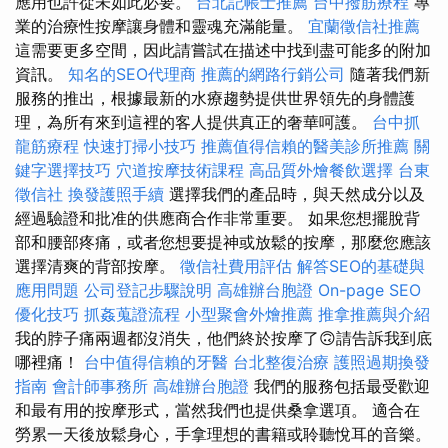
應用也許從未如此必要。
台北記帳士推薦
台中撥筋療程
專
業的治療性按摩讓身體和靈魂充滿能量。
宜蘭徵信社推薦
這需要更多空間，因此請嘗試在描述中找到盡可能多的附加
資訊。
知名的SEO代理商
推薦的網路行銷公司
隨著我們新
服務的推出，根據最新的水療趨勢提供世界領先的身體護
理，為所有來到這裡的客人提供真正的奢華呵護。
台中抓
龍筋療程
快速打掃小技巧
推薦值得信賴的醫美診所推薦
關
鍵字選擇技巧
穴道按摩技術課程
高品質外燴餐飲選擇
台東
徵信社
換發護照手續
選擇我們的產品時，與天然成分以及
經過驗證和批准的供應商合作非常重要。 如果您想擺脫背
部和腰部疼痛，或者您想要提神或放鬆的按摩，那麼您應該
選擇清爽的背部按摩。
徵信社費用評估
解答SEO的基礎與
應用問題
公司登記步驟說明
高雄辦台胞證
On-page SEO
優化技巧
抓姦蒐證流程
小型聚會外燴推薦
推拿推薦與介紹
我的脖子痛兩週都沒消失，他們終於按摩了🙃請告訴我到底
哪裡痛！
台中值得信賴的牙醫
台北整復治療
護照過期換發
指南
會計師事務所
高雄辦台胞證
我們的服務包括最受歡迎
和最有用的按摩形式，當然我們也提供桑拿選項。 適合在
勞累一天後放鬆身心，手拿理想的書籍或聆聽悅耳的音樂。