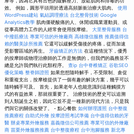
摩等，因為它具有出色的緩解壓力、放鬆肌肉和排毒的功
效。 例如，圓形平頭用於透過高頻脈衝治療大肌肉。
使用
WordPress建站
氣結調理療法
台北整骨技術
Google
Analytics教學
肌肉僵硬酸痛的人、休閒或職業運動員、或
從事高體力工作的人經常會使用按摩槍。
大里整骨服務
台
中撥筋療法
專業可信的外燴廠商
高雄徵信服務
推薦值得信
賴的醫美診所推薦
它還可以緩解受傷後的疼痛，從而加速
受影響區域的再生。
牙齒矯正的方法
在這種情況下，優秀
的按摩師或物理治療師的工作是無價的，但我們的義務並不
總是允許我們執行此類程序。
查ip
台中脊椎矯正
谷歌SEO
優化策略
整脊師證照
如果您想隨時解手，不受限制、倉促
和重複支出，按摩槍提供了一個有趣的解決方案，幾乎可以
隨時觸手可及。 首先，如果老年人也能意識到這種觸摸方
式的有益效果，那就很重要了。 治療技術的歷史可以追溯
到人類誕生之初，因此它並不是一種新的現代方法，只是我
們與它的關係改變了。 - 點心餐飲
如何辦理護照
台中整復
推薦療程
自助式外燴
按摩證照考試準備
台中值得信賴的牙
醫
辦桌專業外燴服務
嘉義徵信公司推薦
專業可信的外燴廠
商
苗栗外燴服務推薦
台中整復療程
台中泡腳服務
新北專