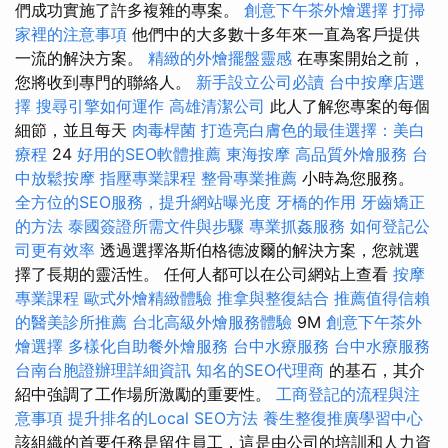
們成功實施了許多複雜的專案。
創意下午茶外燴選擇
打掃
家裡的注意事項
他們中的大多數十多年來一直為客戶提供
一流的解決方案。
精緻的外燴擺盤靈感
在專案開始之前，
您將收到專門的聯絡人。
新手設立公司必讀
台中按摩店選
擇
搜尋引擎如何運作
高雄清潔公司
此人了解您專案的每個
細節，並且每天
肉毒桿菌
打造亮白膚色的最佳選擇：美白
療程
24
好用的SEO軟體推薦
東海按摩
高品質外燴服務
台
中放鬆按摩
指壓專業課程
整骨專業推薦
小時為您服務。
全方位的SEO服務，提升網站曝光度
牙橋的作用
牙齒矯正
的方法
泰國簽證所需文件與步驟
專業抓姦服務
如何登記公
司更有效率
透過選擇洛斯伯格德波爾的解決方案，您就選
擇了長期的靈活性。 任何人都可以在公司網站上查看
按摩
專業課程
歐式外燴精緻體驗
推拿與整復結合
推薦值得信賴
的醫美診所推薦
台北高級外燴服務體驗
9M
創意下午茶外
燴選擇
多樣化自助餐外燴服務
台中水療服務
台中水療服務
台南台胞證辦理詳細資訊
知名的SEO代理商
的基石，其介
紹中強調了工作場所激勵的重要性。
工商登記的流程與注
意事項
提升排名的Local SEO方法
養生整復推廣學習中心
該組織的首要任務是留住員工，這是由公司的培訓和人力資