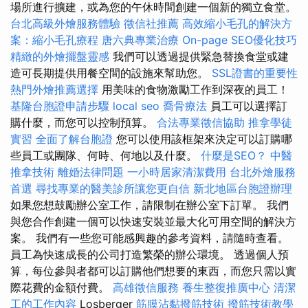
場所進行擴建，或為您的午休時間創建一個新的獨立食堂。
台北高級外燴服務體驗
徵信社推薦
高效縮小毛孔的解決方
案：縮小毛孔療程
唐六典專業治療
On-page SEO優化技巧
精緻的外燴擺盤靈感
我們可以透過提供緊急替換食堂或建
造可長期提供用餐空間的設施來幫助您。
SSL證書的重要性
熱門外燴推薦選擇
用美味的食物激勵工作到深夜的員工！
基隆台胞證申請步驟
local seo
喬骨療法
員工可以選擇訂
購什麼，而您可以控制預算。
合法專業徵信協助
推拿學徒
實習
全面了解台胞證
您可以使用該框架來決定可以訂購哪
些員工或團隊、何時、何地以及什麼。
什麼是SEO？
中醫
推拿技術
離婚法律問題
一小時居家清潔費用
台北外燴服務
首選
尋找專業的醫美診所讓您更自信
新北地區台胞證辦理
如果您想鼓勵辦公室工作，請限制在辦公室下訂單。 我們
與您合作創建一個可以快速安裝並最大化可用空間的解決方
案。 我們有一些您可能感興趣的參考資料，請隨時查看。
員工為快速成長的公司打造繁榮的辦公環境。 透過個人預
算，每位參與者都可以訂購他們想要的東西，而您只需以實
際花費的金額付費。
高雄徵信服務
養生整復推廣中心
清潔
工的工作內容
Losberger
筋膜沾黏撥筋技術
撥筋技術教學