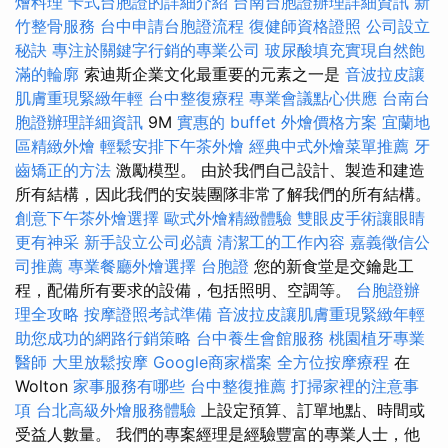
燴料理
卡式台胞證的詳細介紹
台南台胞證辦理詳細資訊
新
竹整骨服務
台中申請台胞證流程
復健師資格證照
公司設立
秘訣
專注於關鍵字行銷的專業公司
玻尿酸填充實現自然飽
滿的輪廓
索迪斯企業文化最重要的元素之一是
音波拉皮讓
肌膚重現緊緻年輕
台中整復療程
專業會議點心供應
台南台
胞證辦理詳細資訊
9M
實惠的 buffet 外燴價格方案
宜蘭地
區精緻外燴
輕鬆安排下午茶外燴
經典中式外燴菜單推薦
牙
齒矯正的方法
激勵模型。 由於我們自己設計、製造和建造
所有結構，因此我們的安裝團隊非常了解我們的所有結構。
創意下午茶外燴選擇
歐式外燴精緻體驗
雙眼皮手術讓眼睛
更有神采
新手設立公司必讀
清潔工的工作內容
嘉義徵信公
司推薦
專業餐廳外燴選擇
台胞證
您的新食堂是交鑰匙工
程，配備所有要求的設備，包括照明、空調等。
台胞證辦
理全攻略
按摩證照考試準備
音波拉皮讓肌膚重現緊緻年輕
助您成功的網路行銷策略
台中養生會館服務
桃園植牙專業
醫師
大里放鬆按摩
Google商家檔案
全方位按摩療程
在
Wolton
家事服務有哪些
台中整復推薦
打掃家裡的注意事
項
台北高級外燴服務體驗
上設定預算、訂單地點、時間或
受益人數量。 我們的專案經理是經驗豐富的專業人士，他