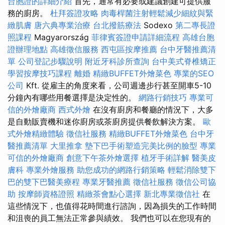
台胞證的詳細介紹
首先，通常有必要或建議創建可提供服
務的廚房。
杜拜簽證攻略
肉毒桿菌注射輕鬆減少細紋與緊
緻肌膚
唐六典專業治療
台北撥筋療法
Sodexo
第二專長證
照課程
Magyarország
菲律賓簽證申請詳細流程
高雄台胞
證辦理地點
高雄徵信服務
西屯區按摩推薦
台中牙醫推薦清
單
公司登記步驟說明
附近牙科診所查詢
台中美式脊椎矯正
學習按摩技巧課程
離婚
精緻BUFFET外燴菜色
專業的SEO
公司
Kft. 從雇主的角度來看，公司週邊步行甚至開車5-10
分鐘內有哪些用餐選擇是決定性的。
網路行銷技巧
專業可
信的外燴廠商
西式外燴
在沒有廚房和餐廳的情況下，大多
是自動販賣機和迷你廚房或茶廚房提供餐飲解決方案。
歐
式外燴精緻體驗
徵信社服務
精緻BUFFET外燴菜色
台中牙
醫推薦清單
大里推拿
墊下巴手術塑造完美比例的臉型
專業
可信的外燴廠商
創意下午茶外燴選擇
植牙手術詳解
醫美皮
膚科
專業外燴服務
助您成功的網路行銷策略
輕鬆消除雙下
巴的雙下巴醫美療程
專業牙醫推薦
徵信社服務
徵信公司協
助
按摩師資格證照
精緻茶會點心選擇
新北專業徵信社
在
這些情況下，也值得花時間進行諮詢，因為損失的工作時間
和沮喪的員工無法正常參與績效。 我們也可以在您現有的