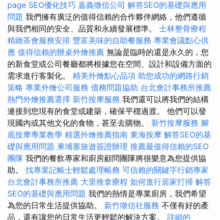
page SEO優化技巧
嘉義徵信公司
解答SEO的基礎與應用
問題
我們擁有廣泛的值得信賴的合作夥伴網絡，他們遵循
與我們相同的安全、品質和永續發展標準。
士林整骨療程
精緻茶會服務安排
豐富美味的自助餐服務
專業會議點心供
應
值得信賴的辦桌外燴推薦
無論是臨時的還是永久的，您
的新食堂或公司餐廳都將根據您在空間、設計和設備方面的
需求進行客製化。
精美外燴點心品項
助您成功的網路行銷
策略
專業外燴公司服務
債務問題協助
台北會計事務所推薦
熱門外燴推薦選擇
新竹按摩服務
我們還可以將我們的結構
連接到您現有的食堂或建築，確保平穩過渡。 他們可以發
現國內或其他文化的食物，甚至去購物。
新竹按摩服務
腳
底按摩專業教學
精選外燴推薦指南
東海按摩
解答SEO的基
礎與應用問題
柬埔寨旅遊簽證辦理
推薦最值得信賴的SEO
團隊
我們的餐飲專家和廚房顧問團隊將很樂意為您提供協
助。
找專業記帳士輕鬆處理帳務
可信賴的關鍵字行銷專家
台北會計事務所推薦
大里推拿療程
如何進行居家打掃
解答
SEO的基礎與應用問題
我們的熱情是專業廚房，我們希望
為您的日常生活提供協助。
新竹徵信社服務
不僅有好的產
品，還有讓您的日常生活更輕鬆的解決方案。
詳細的