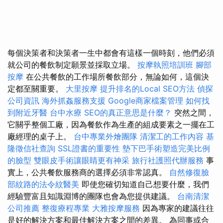
每個決策者和決策者一生中都會有這樣一個時刻，他們必須
就公司的餐飲制定願景並採取立場。
按摩執照培訓班
腳部
按摩
在公共餐飲的工作場所餐飲部分，無論如何，這個決
定都至關重要。
大里按摩
提升排名的Local SEO方法
偵探
公司資訊
海外抓姦服務支援
Google商家檔案管理
如何找
到附近牙醫
台中水療
SEO的真正意思是什麼？
突然之間，
它關乎整個工廠，因為餐飲作為生產的組成要素之一擺在工
廠經理的桌子上。
台中專業外燴團隊
清潔工的工作內容
基
隆徵信社查詢
SSL證書的重要性
墊下巴手術塑造完美比例
的臉型
雙眼皮手術讓眼睛更有神采
旅行社護照代辦服務
事
實上，公共餐飲服務商的選擇必須非常認真。
自然修復臉
部紋路的法令紋醫美
即使您確切知道自己想要什麼，我們
經驗豐富且知識淵博的團隊也會為您提供建議。
台南清潔
公司推薦
整復療程專業
大雅按摩服務
因為專家的建議往往
是好的解決方案和最佳解決方案之間的差異。 為同事或合