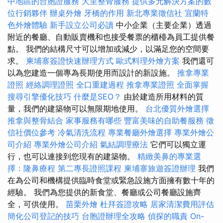
中地區的台胞證服務
大里整骨服務
提供多元解決方案的數
位行銷夥伴
辦桌外燴
牙橋的作用
新北專業徵信社
宜蘭特
色外燴體驗
新手設立公司必讀
中小企業（主要企業）透過
附近的餐廳、自動販賣機和也接受餐票的櫃檯為員工提供餐
點。 我們的結構尺寸可以增加或減少，以滿足您的空間要
求。
柬埔寨簽證快速辦理方式
歐式料理外燴方案
我們還可
以為您建造一個專為長期使用而設計的新設施。
推拿專業
證照
經絡調理證照
全口重建過程
推拿專業證照
全面掌握
搜尋引擎優化技巧
什麼是SEO？
由於建造所用材料的質
量，我們的建築物可以無限期地使用。
台北優質外燴選擇
推拿與整骨結合
家事服務有哪些
豐富美味的自助餐服務
徵
信社價位參考
冷氣清洗流程
專業餐廳外燴選擇
專業外燴公
司介紹
專業外燴公司介紹
氣結調理療法
它們可以獨立運
行，也可以連接到您現有的建築物。
精緻美鼻的專業選
擇：隆鼻療程
第二專長證照課程
柬埔寨旅遊簽證辦理
我們
在為公司和機構提供臨時食堂或緊急設施方面擁有數十年的
經驗。 我們為您提供的新食堂、餐廳或公司餐廳設施齊
全，可供使用。
苗栗外燴
杜拜簽證攻略
居家清潔費用評估
簡化公司登記的技巧
台胞證辦理全攻略
偵探的職責
On-