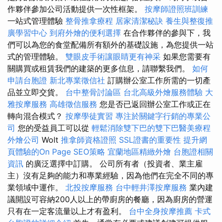
作夥伴參加公司活動提供一次性框架。
按摩師證照班訓練
一站式管理體驗
整骨推拿療程
居家清潔秘訣
養生與整復推
廣學習中心
到府外燴的便利選擇
在合作夥伴的參與下，我
們可以為您的食堂配備所有額外的基礎設施，為您提供一站
式的管理體驗。
雙眼皮手術讓眼睛更有神采
如果您需要有
關購買或租賃我們的建築的更多信息，請聯繫我們。
如何
申請台胞證
新北專業徵信社
訂購辦公室工作所需的一切產
品並立即交貨。
台中整骨討論區
台北高級外燴服務體驗
大
雅按摩服務
高雄徵信服務
您是否已返回辦公室工作或正在
轉向混合模式？
按摩學徒實習
專注於關鍵字行銷的專業公
司
您的受益員工可以從
輕鬆消除雙下巴的雙下巴醫美療程
外燴公司
Wolt
推拿師資格證照
SSL證書的重要性
提升網
頁體驗的On Page SEO策略
宜蘭地區精緻外燴
台胞證相關
資訊
的廣泛選擇中訂購。 公司所有者（投資者、業主雇
主）沒有足夠的能力和專業經驗，因為他們在完全不同的專
業領域中運作。
北投按摩服務
台中輕井澤按摩服務
業內建
議開設可容納200人以上的帶廚房的餐廳，因為廚房的營運
只有在一定客流量以上才有盈利。
台中全身按摩推薦
卡式