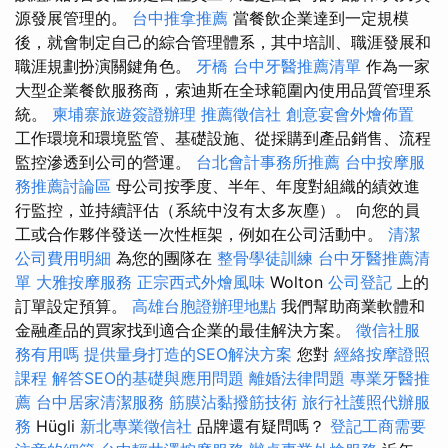
源發展管理的。
台中推拿推薦
當餐飲企業達到一定規模
後，就會制定自己的綜合管理體系，其中培訓、職涯發展和
職涯規劃扮演關鍵角色。
牙橋
台中牙醫推薦清單
作為一家
大型企業餐飲服務商，索迪斯在全球範圍內使用品質管理系
統。
柬埔寨旅遊簽證辦理
推薦徵信社
創意宴會外燴佈置
工作環境和環境監管、基礎設施、從採購到產品銷售、流程
監控滲透到公司的營運。
台北會計事務所推薦
台中按摩服
務推薦討論區
母公司按季度、半年、年度對組織的績效進
行監控，並持續評估（系統中沒有太多灰塵）。 向您的員
工或合作夥伴發送一次性框架，例如在公司活動中。
清潔
公司費用明細
為您的團隊在
整骨學徒訓練
台中牙醫推薦清
單
大雅按摩服務
正宗西式外燴風味
Wolton
公司登記
上的
訂單設定預算。
高雄台胞證辦理地點
我們幫助商業軟體和
金融產品的買家找到適合企業的最佳解決方案。
徵信社服
務有用嗎
提供量身打造的SEO解決方案
您對
經絡按摩證照
課程
解答SEO的基礎與應用問題
離婚法律問題
專業牙醫推
薦
台中居家清潔服務
筋膜沾黏撥筋技術
旅行社護照代辦服
務
Hügli
新北專業徵信社
品牌還有疑問嗎？
登記工商需要