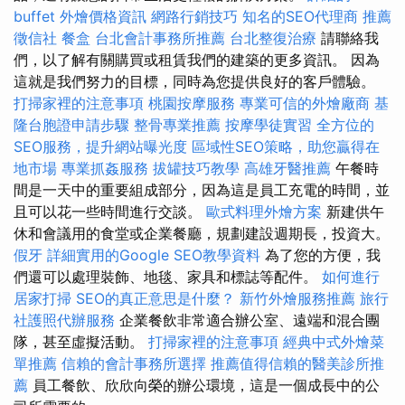
buffet 外燴價格資訊
網路行銷技巧
知名的SEO代理商
推薦
徵信社
餐盒
台北會計事務所推薦
台北整復治療
請聯絡我
們，以了解有關購買或租賃我們的建築的更多資訊。 因為
這就是我們努力的目標，同時為您提供良好的客戶體驗。
打掃家裡的注意事項
桃園按摩服務
專業可信的外燴廠商
基
隆台胞證申請步驟
整骨專業推薦
按摩學徒實習
全方位的
SEO服務，提升網站曝光度
區域性SEO策略，助您贏得在
地市場
專業抓姦服務
拔罐技巧教學
高雄牙醫推薦
午餐時
間是一天中的重要組成部分，因為這是員工充電的時間，並
且可以花一些時間進行交談。
歐式料理外燴方案
新建供午
休和會議用的食堂或企業餐廳，規劃建設週期長，投資大。
假牙
詳細實用的Google SEO教學資料
為了您的方便，我
們還可以處理裝飾、地毯、家具和標誌等配件。
如何進行
居家打掃
SEO的真正意思是什麼？
新竹外燴服務推薦
旅行
社護照代辦服務
企業餐飲非常適合辦公室、遠端和混合團
隊，甚至虛擬活動。
打掃家裡的注意事項
經典中式外燴菜
單推薦
信賴的會計事務所選擇
推薦值得信賴的醫美診所推
薦
員工餐飲、欣欣向榮的辦公環境，這是一個成長中的公