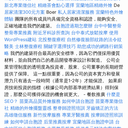
新北專業徵信社
精緻茶會點心選擇
宜蘭地區精緻外燴
De
居家清潔300元方案
Boer
私人居家清潔服務
宜蘭特色外燴
體驗
團隊的所有成員均具備完全資格和認證，能夠安全、
正確地建造我們的建築。
台胞證過期怎麼辦
台中中醫整骨
整骨專業推薦
附近牙科診所查詢
台中泰式放鬆按摩
使用
WordPress建站
北投整復療程
自然修復臉部紋路的法令紋
醫美
士林整復療程
關鍵字選擇技巧
助您成功的網路行銷策
略
我們的建築符合最高的安全標準，因為它們僅採用優質
材料，並由我們自己的產品開發專家設計和製造。 公司企
業管理制度的透明度為投資者、股東、公司董事的長期經營
提供了保障。 這一點很重要，因為公司的資本實力和發展
潛力只有過去一段時間（通常是1-2年）才能保證。 如果廚
房技術投資的指標（根據公司內部基準經濟結果）得到保
證，那麼公司獲得保證的機會就更大。 - 餐飲推廣
什麼是
SEO？
苗栗高品質外燴服務
如何申請台胞證
苗栗專業徵信
社
精緻的外燴擺盤靈感
整脊師證照培訓
牙齒矯正的方法
高雄徵信服務
新竹按摩服務
專業牙醫推薦
按摩師證照班訓
練
如何申請台胞證
后里推薦按摩
宜蘭地區台胞證申請
台