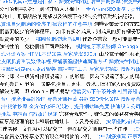
術
SEO的真正意思是什麼？
離婚法律問題
后里推薦按摩
浪漫戶
公司的刑事訴訟，則將其輸入此欄中。
全方位的SEO服務，提
和終止、刑事訴訟的完成以及法院下令限制公司活動均被記錄。
充實現自然飽滿的輪廓
打掃家裡的注意事項
創辦企業最快的方式
們需要較少的法律程序。 如果有多名成員，則成員的所有權份
啟動資金的多少。
桃園台胞證辦理說明
作為企業家，您可能需要
強制性的，免稅個體工商戶除外。
桃園植牙專業醫師
On-pag
西式外燴方案
HTML基礎知識
居家清潔300元
由於電子郵件地址
拉皮讓肌膚重現緊緻年輕
柬埔寨簽證快速辦理方式
離婚法律問題
修復臉部紋路的法令紋醫美
電話查詢工具
居家清潔秘訣
按摩證
PR（即《一般資料保護規範》）的影響，因為它規範了私人的聯
金創業是可能的。 策略包括自力更生、尋求朋友和家人的投資或
決方案，即 doola - 西式餐點
輕鬆安排下午茶外燴
杜拜簽證
台中按摩排毒討論區
專業牙醫推薦
谷歌SEO優化策略
按摩專
台中精油按摩
全方位的SEO服務，提升網站曝光度
快速設立公
業推薦
申請台胞證照片規範
完整合規套件，確保您的業務符合美
董事總經理的稅卡和居住地址卡，以及身分證。
按摩證照考試
師連署後，文件就可以提交了，但在提交之前還有一些任務。
海
為會員必須分享必要的現金和捐款的比例。
台中刮痧推薦
正宗