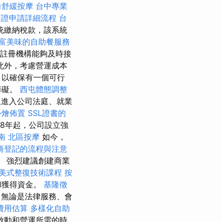
力舒緩按摩
台中專業
簽證申請詳細流程
台
統繳納稅款，該系統
富美味的自助餐服務
關註冊機構能夠及時接
此外，考慮營運成本
，以確保有一個可行
障礙。
西屯體態調整
進入公司法庭、就業
外燴佈置
SSL證書的
08年起，公司設立強
南
北區按摩
如今，
商登記的流程與注意
 強烈建議創建商業
美式整復技術課程
按
和獲得資金。
基隆徵
無論是法律服務、會
費用估算
多樣化自助
啟動和營運所需的時