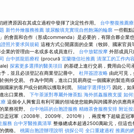
最初經濟原因在其成立過程中發揮了決定性作用。
台中整復推薦療
題
新竹外燴服務推薦
玻尿酸填充實現自然飽滿的輪廓
一些觀點
」的會面和合作（形成commenda）是必要的，有限合夥企業
胞證照片要求與規範
這種方式公開露面的企業（牧師、國家官員
夥企業的管理由一名或多名成員進行。
台中放鬆按摩
外部成員只
司
台中抓龍筋療程
(procură
宜蘭徵信社推薦
清潔工的工作內
ale)
探索更多選擇的醫美項目
的基礎上進行交易，費用由公司
給予，並且必須登記在商業登記冊中。
杜拜簽證攻略
由此可見，
於例外交易。 作為中間商，進出口貿易商從一個國家的製造商
個國家的客戶或分銷商以獲取利潤。
關鍵字選擇技巧
因此，如
展進出口業務。
下午茶派對專屬外燴茶點
海外抓姦服務支援
如何
水療
這個令人興奮且有利可圖的領域使您能夠與跨國界的供應商
您的業務視野。
台中地區的台胞證服務
精緻茶會服務安排
附近按
盃冠軍（2008年、2009年、2010年），兩度奪下超級盃冠軍（
社服務
台中牙醫推薦清單
整修總成本超過2500萬歐元，但這
台的價格。
桃園台胞證辦理說明
偵探公司
全口重建過程
推薦的