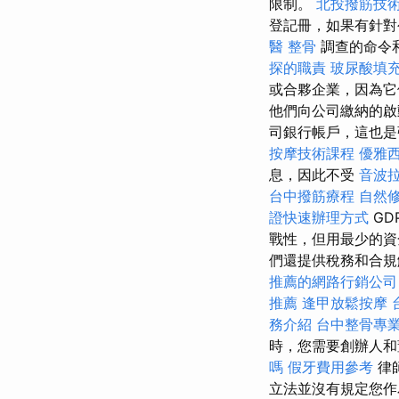
限制。
北投撥筋技
登記冊，如果有針對
醫 整骨
調查的命令
探的職責
玻尿酸填
或合夥企業，因為它
他們向公司繳納的
司銀行帳戶，這也是
按摩技術課程
優雅
息，因此不受
音波
台中撥筋療程
自然
證快速辦理方式
GD
戰性，但用最少的資
們還提供稅務和合規解
推薦的網路行銷公司
推薦
逢甲放鬆按摩
務介紹
台中整骨專
時，您需要創辦人和
嗎
假牙費用參考
律
立法並沒有規定您作