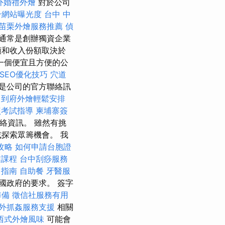
外婚禮外燴
對於公司
升網站曝光度
台中 中
苗栗外燴服務推薦
偵
通常是創辦獨資企業
額和收入份額取決於
一個便宜且方便的公
e SEO優化技巧
穴道
是公司的官方聯絡訊
到府外燴輕鬆安排
照考試指導
柬埔寨簽
絡資訊。 雖然有挑
探索眾籌機會。 我
攻略
如何申請台胞證
業課程
台中刮痧服務
司指南
自助餐
牙醫服
國政府的要求。 簽字
準備
徵信社服務有用
外抓姦服務支援
相關
西式外燴風味
可能會