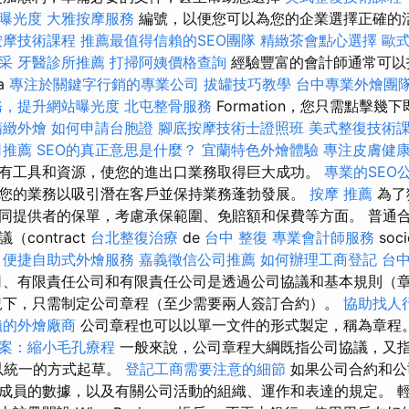
站曝光度
大雅按摩服務
編號，以便您可以為您的企業選擇正確的
按摩技術課程
推薦最值得信賴的SEO團隊
精緻茶會點心選擇
歐
采
牙醫診所推薦
打掃阿姨價格查詢
經驗豐富的會計師通常可以
a
專注於關鍵字行銷的專業公司
拔罐技巧教學
台中專業外燴團
務，提升網站曝光度
北屯整骨服務
Formation，您只需點擊
精緻外燴
如何申請台胞證
腳底按摩技術士證照班
美式整復技術
司推薦
SEO的真正意思是什麼？
宜蘭特色外燴體驗
專注皮膚健
有工具和資源，使您的進出口業務取得巨大成功。
專業的SEO
您的業務以吸引潛在客戶並保持業務蓬勃發展。
按摩 推薦
為了
同提供者的保單，考慮承保範圍、免賠額和保費等方面。 普通
contract
台北整復治療
de
台中 整復
專業會計師服務
soc
便捷自助式外燴服務
嘉義徵信公司推薦
如何辦理工商登記
台
、有限責任公司和有限責任公司是透過公司協議和基本規則（
下，只需制定公司章程（至少需要兩人簽訂合約）。
協助找人
賴的外燴廠商
公司章程也可以以單一文件的形式製定，稱為章程
案：縮小毛孔療程
一般來說，公司章程大綱既指公司協議，又
以統一的方式起草。
登記工商需要注意的細節
如果公司合約和公
成員的數據，以及有關公司活動的組織、運作和表達的規定。 輕