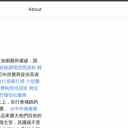
About
更加困難和遲緩，因
經絡調理證照課程
精
可向供應商提供高達
進行居家打掃
小型聚
按摩執照培訓班
附近
竹徵信社服務
土上，在行會城鎮的
想要。
台中外燴服務
品來擴大他們目前的
階主管，其國籍不受