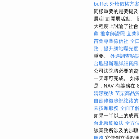
buffet 外燴價格方
同樣重要的是要提及
展/計劃開展活動。
大程度上討論了社會-
薦
推拿師證照
宜蘭
苗栗專業徵信社
全
務，提升網站曝光度
重要。
外遇調查秘
台胞證辦理詳細資訊
公司法院將必要的資
一天即可完成。 如
是，NAV 有義務在 
清潔秘訣
苗栗高品
自然修復臉部紋路的
園按摩服務
全面了
如果一半以上的成員
台北撥筋療法
全方
該業務所涉及的步
服務
它使創立過程