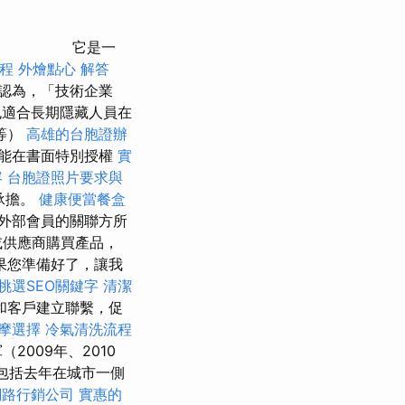
它是一
程
外燴點心
解答
認為，「技術企業
也適合長期隱藏人員在
等）
高雄的台胞證辦
能在書面特別授權
實
容
台胞證照片要求與
承擔。
健康便當餐盒
外部會員的關聯方所
或供應商購買產品，
果您準備好了，讓我
挑選SEO關鍵字
清潔
和客戶建立聯繫，促
摩選擇
冷氣清洗流程
2009年、2010
也包括去年在城市一側
網路行銷公司
實惠的