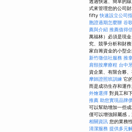
透過快速、簡單的線上
式來管理您的公司財務。
fifty
快速設立公司
胞證過期怎麼辦
谷歌
薦與介紹
推薦值得
萬福林）必須是現金
究、競爭分析和財
家自籌資金的小型企
新竹徵信社服務
推
肩頸按摩療程
台中
資企業、有限合夥
摩師證照班訓練
它
而是成功生存和運
外燴選擇
對員工和
推薦
助您實現品牌
可以幫助增加一些
僅可以增強歸屬感，
相關資訊
您的業務性
清潔服務
提供多元