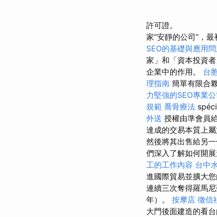
許可證。
家“安靜的公司”，
SEO的基礎與應用問
家」和「資本投資者
企業中的作用。
台
理指南
簡單有限合
力堅強的SEO專業公
規範
喬骨療法
spéci
外送
授權由準會員
達成的交易本質上屬
然後將其出售給另一
們深入了解如何開
工的工作內容
台中
進國際貿易並擴大
連續三次奪得羅馬尼亞
年）。
按摩店
徵信
大門後面建造的看