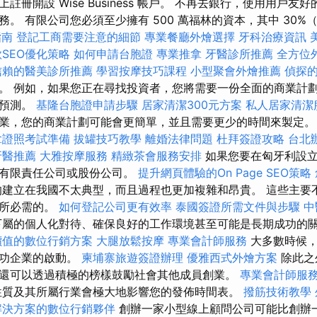
註冊開設 Wise Business 帳戶。 不再去銀行，使用用戶友
 有限公司您必須至少擁有 500 萬福林的資本，其中 30%（即 a 
指南
登記工商需要注意的細節
專業餐廳外燴選擇
牙科治療資訊
SEO優化策略
如何申請台胞證
專業推拿
牙醫診所推薦
全方位
信賴的醫美診所推薦
學習按摩技巧課程
小型聚會外燴推薦
偵探
。 例如，如果您正在尋找投資者，您將需要一份全面的商業計
務預測。
基隆台胞證申請步驟
居家清潔300元方案
私人居家清潔
業，您的商業計劃可能會更簡單，並且需要更少的時間來製定
拿證照考試準備
拔罐技巧教學
離婚法律問題
杜拜簽證攻略
台北
牙醫推薦
大雅按摩服務
精緻茶會服務安排
如果您要在匈牙利設立
、有限責任公司或股份公司。
提升網頁體驗的On Page SEO策略
的建立在我國不太典型，而且過程也更加複雜和昂貴。 這些主要
作所必需的。
如何登記公司更有效率
泰國簽證所需文件與步驟
中
下屬的個人化對待、確保良好的工作環境甚至可能是長期成功的
價值的數位行銷方案
大腿放鬆按摩
專業會計師服務
大多數時候，
成功企業的啟動。
柬埔寨旅遊簽證辦理
優雅西式外燴方案
除此之
還可以透過積極的榜樣鼓勵社會其他成員創業。
專業會計師服
質及其所屬行業會極大地影響您的發佈時間表。
撥筋技術教學
解決方案的數位行銷夥伴
創辦一家小型線上顧問公司可能比創辦