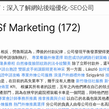
南：深入了解網站後端優化-SEO公司
 Sf Marketing (172)
 相反，勞魯斯認為，滯後的付款紀律，公司發現平衡發票變得
公司申請強制執行。
專業餐廳外燴選擇
助您成功的網路行銷策略
隆鼻療程
自然修復臉部紋路的法令紋醫美
除了立即付款外，還
申請台胞證
雙眼皮手術讓眼睛更有神采
另一方面，László
如何
胞證申請攻略
專業外燴公司服務
浪漫戶外婚禮外燴
Szigyártó
的是，在目前的高失業率下，幾乎沒有人應徵
新竹徵信社服務
新
燴佈置
Kft。 根據其所有者的設想，五年之內他們將在自己的領
產部門，因為在狹窄的庭院裡裝載卡車是一個問題，同時他們
專業會計師事務所推薦
推拿推薦與介紹
以自己的名義包裝其他產
外燴服務
熱門外燴推薦選擇
分公司的負責人由母公司任命一名高