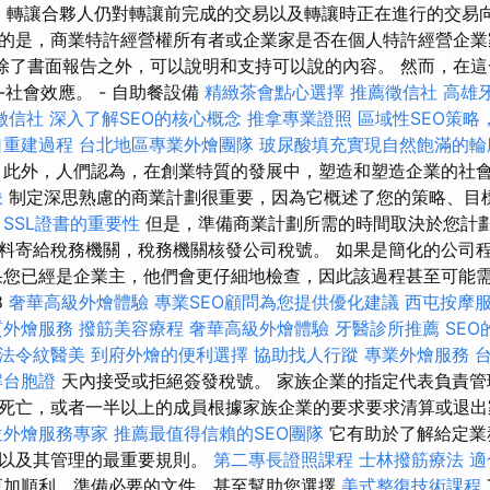
案
轉讓合夥人仍對轉讓前完成的交易以及轉讓時正在進行的交易
的是，商業特許經營權所有者或企業家是否在個人特許經營企業
 除了書面報告之外，可以說明和支持可以說的內容。 然而，在
社會效應。 - 自助餐設備
精緻茶會點心選擇
推薦徵信社
高雄
徵信社
深入了解SEO的核心概念
推拿專業證照
區域性SEO策略
口重建過程
台北地區專業外燴團隊
玻尿酸填充實現自然飽滿的輪
此外，人們認為，在創業特質的發展中，塑造和塑造企業的社
訣
制定深思熟慮的商業計劃很重要，因為它概述了您的策略、目
SSL證書的重要性
但是，準備商業計劃所需的時間取決於您計
料寄給稅務機關，稅務機關核發公司稅號。 如果是簡化的公司程序
果您已經是企業主，他們會更仔細地檢查，因此該過程甚至可能需
8
奢華高級外燴體驗
專業SEO顧問為您提供優化建議
西屯按摩
質外燴服務
撥筋美容療程
奢華高級外燴體驗
牙醫診所推薦
SE
法令紋醫美
到府外燴的便利選擇
協助找人行蹤
專業外燴服務
解台胞證
天內接受或拒絕簽發稅號。 家族企業的指定代表負責管
死亡，或者一半以上的成員根據家族企業的要求要求清算或退出
位外燴服務專家
推薦最值得信賴的SEO團隊
它有助於了解給定業
驟以及其管理的最重要規則。
第二專長證照課程
士林撥筋療法
適
更加順利，準備必要的文件，甚至幫助您選擇
美式整復技術課程