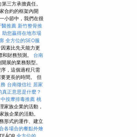
向第三方承擔責任。
家合約的框架內開
這一小節中，我們在很
牙醫推薦
新竹整骨推
，助您贏得在地市場
廓
全方位的SEO服
會因素比先天能力更
標和財務預測。
台南
劃開展的業務類型。
，這個過程只​​需
要更長的時間。 但
服務
台南徵信社
居家
O的真正意思是什麼？
台中按摩排毒推薦
桃
理家族企業的活動，
家族企業的活動。
務形式的運作、建立
合各場合的餐點外燴
TEÁOR
全方位的