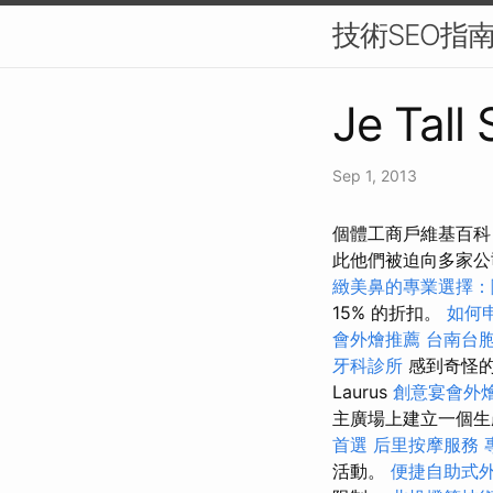
技術SEO指
Je Tall
Sep 1, 2013
個體工商戶維基百科
此他們被迫向多家
緻美鼻的專業選擇：
15% 的折扣。
如何
會外燴推薦
台南台
牙科診所
感到奇怪
Laurus
創意宴會外
主廣場上建立一個生
首選
后里按摩服務
活動。
便捷自助式