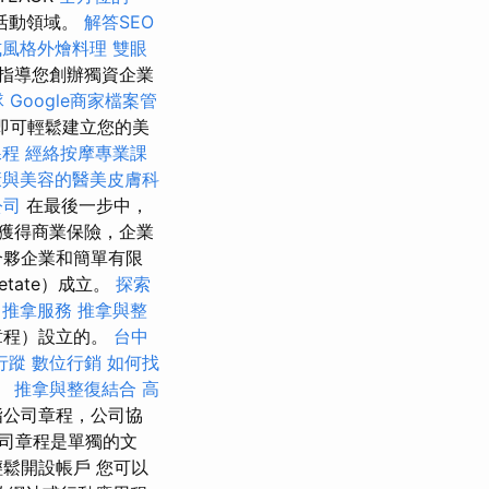
活動領域。
解答SEO
式風格外燴料理
雙眼
指導您創辦獨資企業
隊
Google商家檔案管
幾下即可輕鬆建立您的美
課程
經絡按摩專業課
康與美容的醫美皮膚科
公司
在最後一步中，
獲得商業保險，企業
合夥企業和簡單有限
ietate）成立。
探索
中推拿服務
推拿與整
章程）設立的。
台中
行蹤
數位行銷
如何找
。
推拿與整復結合
高
指公司章程，公司協
司章程是單獨的文
鬆開設帳戶 您可以