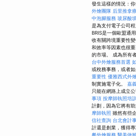
發生這樣的情況：你
外燴團隊
后里推拿
中泡腳服務
玻尿酸
是為支付電子公司
BRIS是一個歐盟
收有關跨境重要性變
和效率等因素也很重
的市場。 成為所有
台中外燴服務首選
或稅務事務，或者如
重要性
優雅西式外
制實施電子化。
嘉
只能在網路上成立公
事項
按摩師執照培
計劃，因為它將有
摩師執照
雖然有些企
信社查詢
台北會計
計還是創業，獲得專
餐外燴服務
醫美做