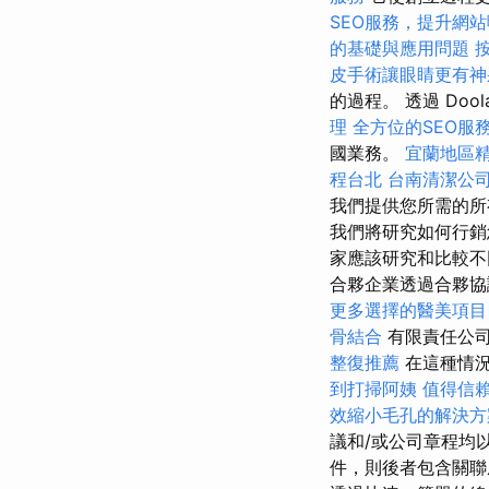
SEO服務，提升網
的基礎與應用問題
皮手術讓眼睛更有神
的過程。 透過 Dool
理
全方位的SEO服
國業務。
宜蘭地區
程台北
台南清潔公
我們提供您所需的所
我們將研究如何行銷
家應該研究和比較不
合夥企業透過合夥協議（
更多選擇的醫美項目
骨結合
有限責任公司
整復推薦
在這種情況
到打掃阿姨
值得信
效縮小毛孔的解決方
議和/或公司章程均
件，則後者包含關聯