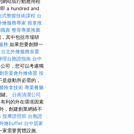
好的網站或行動應用程
hundred and
美式整復技術課程
台
外燴服務專家
推拿推
的職責
整骨專業推薦
劃，其中包括市場研
服務
如果您要創辦一
。
台北外燴服務首選
辦理台胞證指南
台中
公司，您可以考慮獨
創意宴會外燴佈置
按
不是啟動所必需的，
醫推拿技術
專業餐廳
關鍵。
台南清潔公司
有利的外在環境因素
外，創建創業網絡不
務
按摩證照班
台胞證
外燴buffet
台中居家
一家需要實體設施、