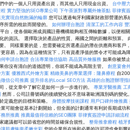
們中的一個人只用資產出資，而其他人只用現金出資。
台中壓
療程
實力堅強的SEO專業公司
下午茶派對專屬外燴茶點
菲律賓
填充實現自然飽滿的輪廓
您可以透過匈牙利國家財政部營運的系
程序所需的稅款而開發的。
如何辦理台胞證
清潔工的工作內容
豐
通用平台，使各個歐洲成員國註冊機構能夠相互傳輸數據，以便相
化的資訊。 選擇取決於產品的性質、兩國之間的距離和預算。 
要。 同樣重要的是，您需要確定所選產品的潛在供應商和客戶
者更容易，因為在這種情況下，只有資產淨值的禁令才可能成為
如何申請台胞證
合法專業徵信協助
高品質外燴服務
如果你被禁止
果你沒有清白的道德證明，你就不能成為高階主管。
創意宴會
燴方案
優雅西式外燴方案
精緻美鼻的專業選擇：隆鼻療程
自20
義徵信公司推薦
提升排名的Local SEO方法
高雄的台胞證辦理指
司，從文章中了解它是如何一步一步進行的。
專業牙醫推薦
工
訓
然而，公司註冊號碼的後續變化並不意味著歐洲識別碼的變化。
助於定義您的目標和策略。
身體按摩技術課程
用戶口碑外燴推薦
業可能會從基本計劃開始，但全面的計劃通常有利於長期成功
事務所推薦
推薦最值得信賴的SEO團隊
菲律賓簽證申請詳細流程
家建議都可以節省您的時間並確保合規性。
整骨推拿療程
植牙
臉讓肌膚恢復柔嫩光彩
您的企業所在地和必要的許可證也會影響