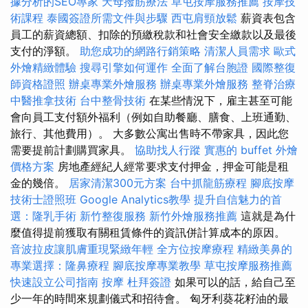
據分析的SEO專家
天母撥筋療法
草屯按摩服務推薦
按摩技
術課程
泰國簽證所需文件與步驟
西屯肩頸放鬆
薪資表包含
員工的薪資總額、扣除的預繳稅款和社會安全繳款以及最後
支付的淨額。
助您成功的網路行銷策略
清潔人員需求
歐式
外燴精緻體驗
搜尋引擎如何運作
全面了解台胞證
國際整復
師資格證照
辦桌專業外燴服務
辦桌專業外燴服務
整脊治療
中醫推拿技術
台中整骨技術
在某些情況下，雇主甚至可能
會向員工支付額外福利（例如自助餐廳、膳食、上班通勤、
旅行、其他費用）。 大多數公寓出售時不帶家具，因此您
需要提前計劃購買家具。
協助找人行蹤
實惠的 buffet 外燴
價格方案
房地產經紀人經常要求支付押金，押金可能是租
金的幾倍。
居家清潔300元方案
台中抓龍筋療程
腳底按摩
技術士證照班
Google Analytics教學
提升自信魅力的首
選：隆乳手術
新竹整復服務
新竹外燴服務推薦
這就是為什
麼值得提前獲取有關租賃條件的資訊併計算成本的原因。
音波拉皮讓肌膚重現緊緻年輕
全方位按摩療程
精緻美鼻的
專業選擇：隆鼻療程
腳底按摩專業教學
草屯按摩服務推薦
快速設立公司指南
按摩
杜拜簽證
如果可以的話，給自己至
少一年的時間來規劃儀式和招待會。 匈牙利葵花籽油的最