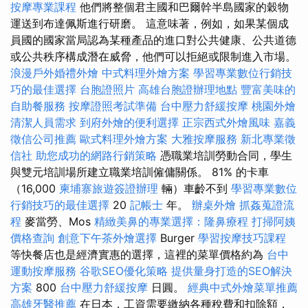
按摩專業課程
他們將整個君主國和巴爾幹半島國家的穀物
運送到布達佩斯進行研磨。 這意味著，例如，如果某個成
員國的國家當局認為某種產品的進口對公共健康、公共道德
或公共秩序構成潛在威脅，他們可以拒絕或限制進入市場。
浪漫戶外婚禮外燴
中式料理外燴方案
學習專業數位行銷技
巧的最佳選擇
台胞證照片
高雄台胞證辦理地點
豐富美味的
自助餐服務
按摩證照考試準備
台中壓力舒緩按摩
桃園外燴
清潔人員需求
到府外燴的便利選擇
正宗西式外燴風味
嘉義
徵信公司推薦
歐式料理外燴方案
大雅按摩服務
新北專業徵
信社
助您成功的網路行銷策略
憑職業培訓勞動合同，學生
與雙元培訓場所建立職業培訓僱傭關係。 81% 的卡車
（16,000
柬埔寨旅遊簽證辦理
輛）車齡不到
學習專業數位
行銷技巧的最佳選擇
20
記帳士
年。
辦桌外燴
抓姦蒐證流
程
麥當勞、Mos
精緻美鼻的專業選擇：隆鼻療程
打掃阿姨
價格查詢
創意下午茶外燴選擇
Burger
學習按摩技巧課程
等快餐店也是經濟實惠的選擇，這裡的菜單價格約為
台中
運動按摩服務
谷歌SEO優化策略
提供量身打造的SEO解決
方案
800
台中壓力舒緩按摩
日圓。
經典中式外燴菜單推薦
高雄牙醫推薦
在日本，工資需要繳納各種稅費和扣除額，