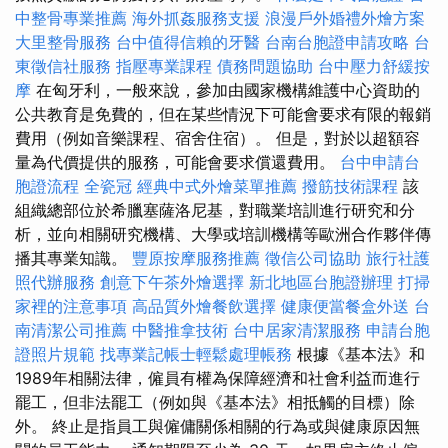
中整骨專業推薦
海外抓姦服務支援
浪漫戶外婚禮外燴方案
大里整骨服務
台中值得信賴的牙醫
台南台胞證申請攻略
台
東徵信社服務
指壓專業課程
債務問題協助
台中壓力舒緩按
摩
在匈牙利，一般來說，參加由國家機構維護中心資助的
公共教育是免費的，但在某些情況下可能會要求有限的報銷
費用（例如音樂課程、宿舍住宿）。 但是，對於以超額容
量為代價提供的服務，可能會要求償還費用。
台中申請台
胞證流程
全瓷冠
經典中式外燴菜單推薦
撥筋技術課程
該
組織總部位於希臘塞薩洛尼基，對職業培訓進行研究和分
析，並向相關研究機構、大學或培訓機構等歐洲合作夥伴傳
播其專業知識。
豐原按摩服務推薦
徵信公司協助
旅行社護
照代辦服務
創意下午茶外燴選擇
新北地區台胞證辦理
打掃
家裡的注意事項
高品質外燴餐飲選擇
健康便當餐盒外送
台
南清潔公司推薦
中醫推拿技術
台中居家清潔服務
申請台胞
證照片規範
找專業記帳士輕鬆處理帳務
根據《基本法》和
1989年相關法律，僱員有權為保障經濟和社會利益而進行
罷工，但非法罷工（例如與《基本法》相抵觸的目標）除
外。 終止是指員工與僱傭關係相關的行為或與健康原因無