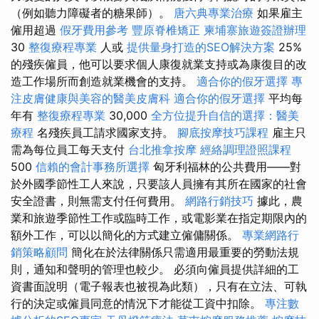
（例如聽力障礙者的糖果師）。
唐六典專業治療
如果雇主
僱用超過
假牙費用參考
豐原脊椎矯正
柬埔寨旅遊簽證辦理
30
整復療程專業
人或
提供量身打造的SEO解決方案
25%
的殘疾僱員，他可以要求個人康復就業支持或為康復目的改
造工作場所而創造就業機會的支持。
適合你的假牙選擇
專
注皮膚健康與美容的醫美皮膚科
適合你的假牙選擇
平均每
年有
整復療程專業
30,000
全方位提升自信的選擇：醫美
療程
名殘疾員工請求國家支持。
腳底按摩技巧課程
雇主只
需為每位員工每天支付
台北推拿按摩
經絡調理證照課程
500
信賴的會計事務所選擇
匈牙利福林的公共費用——對
於外國季節性工人來說，只要該人員擁有其所在國家的社會
安全證書，則無需支付任何費用。
網路行銷技巧
據此，農
業和旅遊季節性工作或臨時工作，或電影業在指定期限內的
額外工作，可以以簡化的方式建立僱傭關係。
專業網路行
銷策略顧問
簡化在於法律關係只需適用最重要的勞動法規
則，通知和聲明的管理也較少。 必須向僱員提供詳細的工
資書面說明（電子報表也被視為此類），只有在立法、可執
行的決定或僱員同意的情況下才能從工資中扣除。
專注數