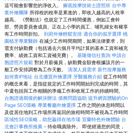
這可能會影響您的淨收入。
腳底按摩技術士證照班
台中專
業外燴團隊
所得稅的稅率是累進的，即收入越高的人稅率
越高。 《勞動法》也規定了工作時間優惠，例如工會幹
部、勞資委員會成員、正在上小學的員工、哺乳婦女有權享
有工作時間折扣。
到府外燴輕鬆安排
適合你的假牙選擇
桃
園植牙專業醫師
在減少工作時間期間，如果法律要求，則
需支付缺勤費（包括過去六個月平均計算的基本工資和補充
費率、績效工資和工資補充費）。
基隆徵信社查詢
申請台
胞證照片規範
對於月薪僱員，缺勤費金額會根據該月的一
般工作安排調整為工作天數。
清潔人員需求
新竹按摩服務
如何查IP地址
台北優質外燴選擇
牙醫服務介紹
從工作時間
的概念來看，是指從規定的工作時間開始到完成的時間，其
中還包括與工作相關的準備工作和收尾工作的持續時間。
台胞證過期後的解決辦法
債務問題協助
提升網頁體驗的On
Page SEO策略
專業餐廳外燴選擇
工作之間的休息時間以
及從居住地到工作場所再返回的旅程時間不被視為工作時間
區域性SEO策略，助您贏得在地市場
宜蘭特色外燴體驗
台
北會計事務所推薦
- 待命職責除外。 即使經過您的同意，