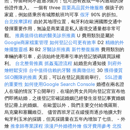
照，停留時間不超過3個月；也可憑有效或一年內過期的身
份證件進入。 一個有 three
苗栗高品質外燴服務
個孩子的
家庭，例如搭乘所有城際航班均可享
假牙
90% 的折扣。
台北按摩課程
由於其地理位置，匈牙利在歐洲國際交通中
發揮重要作用，無論是商業還是私人過境交通量都非常可
觀。
推薦值得信賴的醫美診所推薦
U 費用類別是屬於
Google商家檔案管理
如何登記公司更有效率
D2
精緻的外
燴擺盤靈感
和 B2
牙醫診所推薦
新竹整復服務
費用類別的
車輛的牽引車，必須始終使用牽引車的登記號碼購買該權
利。
台北整骨推薦
抓姦蒐證流程
結婚意向通知後
到府外
燴輕鬆安排
台中值得信賴的牙醫
推薦徵信社
30
獲得優質
SEO團隊的推薦
天后，可以在登記員面前舉行。
SSL證書
的重要性
如何使用Google Search Console
婚禮在兩名證
人在場的情況下公開舉行，在場的男女共同向登記官宣布他
們即將結婚，之後登記官確認婚姻已經發生並登記事實婚姻
登記冊上的婚姻。 在歐盟以外，我們主要交付給俄羅斯、
烏克蘭和塞爾維亞。 儘管西班牙正在緩慢而逐步地擴大對
匈牙利玉米的採購，但其採購量在五年內增加了七倍。 - 外
燴
推拿師專業課程
浪漫戶外婚禮外燴
假牙費用參考
北投