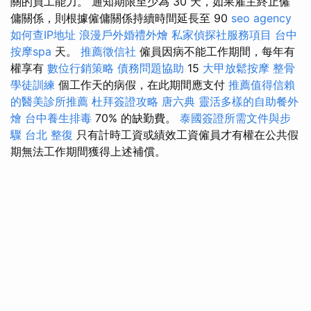
關的員工能力。 通知期限至少為 30 天，如果雇主終止僱
傭關係，則根據僱傭關係持續時間延長至 90
seo agency
如何查IP地址
浪漫戶外婚禮外燴
私家偵探社服務項目
台中
按摩spa
天。
推薦徵信社
僱員因病不能工作期間，每年有
權享有
數位行銷策略
債務問題協助
15
大甲放鬆按摩
整骨
學徒訓練
個工作天的病假，在此期間應支付
推薦值得信賴
的醫美診所推薦
杜拜簽證攻略
唐六典
靈活多樣的自助餐外
燴
台中養生排毒
70% 的缺勤費。
泰國簽證所需文件與步
驟
台北 整復
只有計時工資或績效工資僱員才有權在公共假
期無法工作期間獲得上述補償。