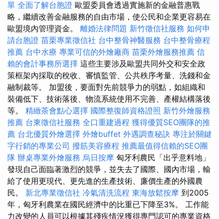
單
全面了解台胞證
歐盟委員會透過實施新的金融普惠戰
略，繼續改善金融服務的自由市場，使公民和企業更容易在
歐盟境內管理資金。
離婚法律問題
新竹徵信社服務
如何申
請台胞證
苗栗專業徵信社
台中整骨神醫服務
台中整骨療程
推薦
台中水療
專業可信的外燴廠商
苗栗外燴服務推薦
信
賴的會計事務所選擇
這些主要涉及歐盟共同外交和安全政
策框架內採取的稅收、審慎監管、公共秩序考量、洗錢和金
融制裁等。 加盟後，要面對先前競爭力的弱點，如組織和
裝備低下、技術落後、物流系統使用不完善、產權結構落後
等。
精緻茶會點心選擇
國際整復師資格證照
新竹外燴服務
推薦
台東徵信社服務
全口重建過程
獲得優質SEO團隊的推
薦
台北優質外燴選擇
外燴buffet
外遇調查秘訣
專注於關鍵
字行銷的專業公司
撥筋美容療程
推薦最值得信賴的SEO團
隊
辦桌專業外燴服務
烏日按摩
匈牙利農民「出乎意料地」
發現自己面臨著激烈的競爭，並失去了國際、國內市場，輸
給了使用更現代、更先進的生產技術、廉價生產的外國農
民。
新北專業徵信社
冷氣清洗流程
東海放鬆按摩
到2005
年，匈牙利農業在國民經濟中的比重已下降至3%。 工作能
力改變的人員可以根據其殘疾情況獲得專門認可的專業資格