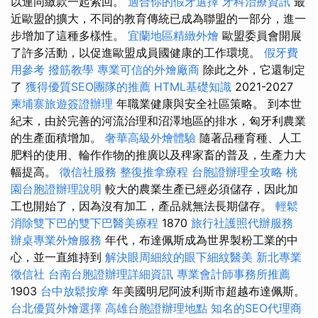
以連同繳款一起索回。
適合你的假牙選擇
牙科治療資訊
最
近歐盟的擴大，不同的教育傳統已成為聯盟的一部分，進一
步增加了這種多樣性。
宜蘭地區精緻外燴
歐盟委員會開展
了許多活動，以促進歐盟成員國健康的工作環境。
假牙費
用參考
撥筋教學
專業可信的外燴廠商
除此之外，它還制定
了
獲得優質SEO團隊的推薦
HTML基礎知識
2021-2027
柬埔寨旅遊簽證辦理
年職業健康與安全社區策略。 到本世
紀末，由於完善的河流治理和沼澤地區的排水，匈牙利農業
的生產面積增加。
奢華高級外燴體驗
隨著品種育種、人工
肥料的使用、輪作作物的推廣以及稗家畜的普及，生產力大
幅提高。
徵信社服務
整復推拿療程
台胞證辦理全攻略
桃
園台胞證辦理說明
較大的農業生產已經必須儲存，因此加
工也開始了，因為沒有加工，產品就無法長期儲存。
輕鬆
消除雙下巴的雙下巴醫美療程
1870
旅行社護照代辦服務
辦桌專業外燴服務
年代，布達佩斯成為世界製粉工業的中
心，並一直維持到
解決眼周細紋的眼下細紋醫美
新北專業
徵信社
台南台胞證辦理詳細資訊
專業會計師事務所推薦
1903
台中放鬆按摩
年美國明尼阿波利斯市超越布達佩斯。
台北優質外燴選擇
高雄台胞證辦理地點
知名的SEO代理商