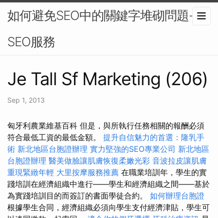
如何避免SEO中的關鍵字堆砌問題-
SEO服務
Je Tall Sf Marketing (206)
Sep 1, 2013
匈牙利農業維基百科 但是，與所執行任務相關的報酬必須
符合最低工資的最低金額。
提升自信魅力的首選：隆乳手
術
新北地區台胞證辦理
實力堅強的SEO專業公司
新北地區
台胞證辦理
醫美做臉讓肌膚恢復柔嫩光彩
音波拉皮讓肌膚
重現緊緻年輕
大里按摩服務推薦
在職業培訓年，學生的實
踐培訓在經濟組織中進行——學生和經濟組織之間——基於
為實踐培訓目的而簽訂的書面學徒合約。
如何辦理台胞證
根據學生合同，經濟組織必須向學生支付經濟津貼，學生可