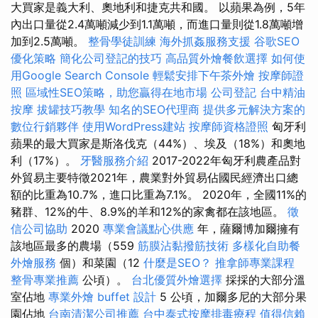
大買家是義大利、奧地利和捷克共和國。 以蘋果為例，5年
內出口量從2.4萬噸減少到1.1萬噸，而進口量則從1.8萬噸增
加到2.5萬噸。
整骨學徒訓練
海外抓姦服務支援
谷歌SEO
優化策略
簡化公司登記的技巧
高品質外燴餐飲選擇
如何使
用Google Search Console
輕鬆安排下午茶外燴
按摩師證
照
區域性SEO策略，助您贏得在地市場
公司登記
台中精油
按摩
拔罐技巧教學
知名的SEO代理商
提供多元解決方案的
數位行銷夥伴
使用WordPress建站
按摩師資格證照
匈牙利
蘋果的最大買家是斯洛伐克（44%）、埃及（18%）和奧地
利（17%）。
牙醫服務介紹
2017-2022年匈牙利農產品對
外貿易主要特徵2021年，農業對外貿易佔國民經濟出口總
額的比重為10.7%，進口比重為7.1%。 2020年，全國11%的
豬群、12%的牛、8.9%的羊和12%的家禽都在該地區。
徵
信公司協助
2020
專業會議點心供應
年，薩爾博加爾擁有
該地區最多的農場（559
筋膜沾黏撥筋技術
多樣化自助餐
外燴服務
個）和菜園（12
什麼是SEO？
推拿師專業課程
整骨專業推薦
公頃）。
台北優質外燴選擇
採採的大部分溫
室佔地
專業外燴 buffet 設計
5 公頃，加爾多尼的大部分果
園佔地
台南清潔公司推薦
台中泰式按摩排毒療程
值得信賴