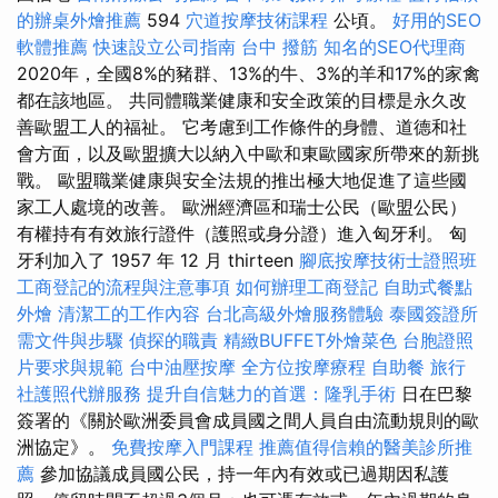
的辦桌外燴推薦
594
穴道按摩技術課程
公頃。
好用的SEO
軟體推薦
快速設立公司指南
台中 撥筋
知名的SEO代理商
2020年，全國8%的豬群、13%的牛、3%的羊和17%的家禽
都在該地區。 共同體職業健康和安全政策的目標是永久改
善歐盟工人的福祉。 它考慮到工作條件的身體、道德和社
會方面，以及歐盟擴大以納入中歐和東歐國家所帶來的新挑
戰。 歐盟職業健康與安全法規的推出極大地促進了這些國
家工人處境的改善。 歐洲經濟區和瑞士公民（歐盟公民）
有權持有有效旅行證件（護照或身分證）進入匈牙利。 匈
牙利加入了 1957 年 12 月 thirteen
腳底按摩技術士證照班
工商登記的流程與注意事項
如何辦理工商登記
自助式餐點
外燴
清潔工的工作內容
台北高級外燴服務體驗
泰國簽證所
需文件與步驟
偵探的職責
精緻BUFFET外燴菜色
台胞證照
片要求與規範
台中油壓按摩
全方位按摩療程
自助餐
旅行
社護照代辦服務
提升自信魅力的首選：隆乳手術
日在巴黎
簽署的《關於歐洲委員會成員國之間人員自由流動規則的歐
洲協定》。
免費按摩入門課程
推薦值得信賴的醫美診所推
薦
參加協議成員國公民，持一年內有效或已過期因私護