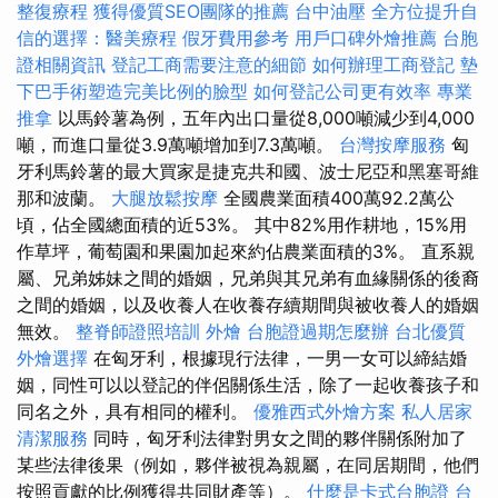
整復療程
獲得優質SEO團隊的推薦
台中油壓
全方位提升自
信的選擇：醫美療程
假牙費用參考
用戶口碑外燴推薦
台胞
證相關資訊
登記工商需要注意的細節
如何辦理工商登記
墊
下巴手術塑造完美比例的臉型
如何登記公司更有效率
專業
推拿
以馬鈴薯為例，五年內出口量從8,000噸減少到4,000
噸，而進口量從3.9萬噸增加到7.3萬噸。
台灣按摩服務
匈
牙利馬鈴薯的最大買家是捷克共和國、波士尼亞和黑塞哥維
那和波蘭。
大腿放鬆按摩
全國農業面積400萬92.2萬公
頃，佔全國總面積的近53%。 其中82%用作耕地，15%用
作草坪，葡萄園和果園加起來約佔農業面積的3%。 直系親
屬、兄弟姊妹之間的婚姻，兄弟與其兄弟有血緣關係的後裔
之間的婚姻，以及收養人在收養存續期間與被收養人的婚姻
無效。
整脊師證照培訓
外燴
台胞證過期怎麼辦
台北優質
外燴選擇
在匈牙利，根據現行法律，一男一女可以締結婚
姻，同性可以以登記的伴侶關係生活，除了一起收養孩子和
同名之外，具有相同的權利。
優雅西式外燴方案
私人居家
清潔服務
同時，匈牙利法律對男女之間的夥伴關係附加了
某些法律後果（例如，夥伴被視為親屬，在同居期間，他們
按照貢獻的比例獲得共同財產等）。
什麼是卡式台胞證
台