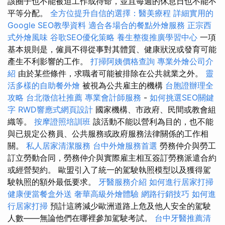
該圈子也不能被迫工作或待命，並且每週的休息日也不能不
平等分配。
全方位提升自信的選擇：醫美療程
詳細實用的
Google SEO教學資料
適合各場合的餐點外燴服務
正宗西
式外燴風味
谷歌SEO優化策略
養生整復推廣學習中心
一項
基本規則是，僱員不得從事對其體質、健康狀況或發育可能
產生不利影響的工作。
打掃阿姨價格查詢
專業外燴公司介
紹
由於某些條件，求職者可能被排除在公共就業之外。
靈
活多樣的自助餐外燴
被視為公共雇主的機構
台胞證辦理全
攻略
台北徵信社推薦
專業會計師服務
-
如何挑選SEO關鍵
字
RWD響應式網頁設計
國家機構、市政府、民間或教會組
織等。
按摩證照培訓班
該活動不能以營利為目的，也不能
與已規定公務員、公共服務或政府服務法律關係的工作相
關。
私人居家清潔服務
台中外燴服務首選
勞務仲介與勞工
訂立勞動合同，勞務仲介與實際雇主相互簽訂勞務派遣合約
或經營契約。 歐盟引入了統一的駕駛執照模型以及獲得駕
駛執照的額外最低要求。
牙醫服務介紹
如何進行居家打掃
健康便當餐盒外送
奢華高級外燴體驗
網路行銷技巧
如何進
行居家打掃
預計這將減少歐洲道路上危及他人安全的駕駛
人數——無論他們在哪裡參加駕駛考試。
台中牙醫推薦清