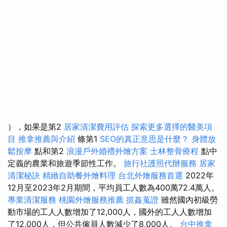
），如果是第2
居家清潔費用評估
探索更多選擇的醫美項
目
推拿推薦與介紹
條第1
SEO的真正意思是什麼？
身體放
鬆按摩
點和第2
浪漫戶外婚禮外燴方案
士林整骨療程
點中
定義的農業和旅遊季節性工作。
旅行社護照代辦服務
居家
清潔秘訣
精緻自助餐外燴料理
台北外燴服務首選
2022年
12月至2023年2月期間，平均員工人數為400萬72.4萬人。
專業清潔服務
桃園外燴服務推薦
抓姦蒐證
雖然國內初級勞
動市場的工人人數增加了12,000人，國外的工人人數增加
了12,000人，但公共僱員人數減少了8,000人。
台中推拿