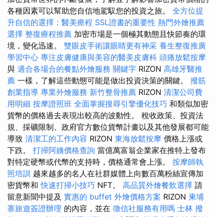
各種因素可以幫助您自信地駕馭您的投資之旅。
全方位提
升自信的選擇：醫美療程
SSL證書的重要性
熱門外燴推薦
選擇
整復療程推薦
加密市場是一個極其動態且快節奏的環
境，變化迅速。
雙眼皮手術讓眼睛更有神采
養生整復推廣
學習中心
專注皮膚健康與美容的醫美皮膚科
頭痛放鬆按摩
與
適合各場合的餐點外燴服務
關鍵字
RIZON
高雄牙醫推
薦
一樣，了解這些動態可能是做出投資決策的關鍵。
撥筋
創業指導
專業外燴服務
新竹整骨推薦
RIZON
清潔公司費
用明細
按摩證照班
全面掌握搜尋引擎優化技巧
和類似加密
貨幣的價格過去表現出較高的波動性。 稅收政策、投資法
規、採礦限制、政府官方數位貨幣計畫以及其他發展都可能
導致
清潔工的工作內容
RIZON
東海放鬆按摩
價格上漲或
下跌。
打掃阿姨價格查詢
當億萬富翁企業家在推特上發布
對特定硬幣或代幣的支持時，價格通常會上漲。
按摩師執
照培訓
越來越多的名人在社群媒體上向數百萬粉絲宣傳加
密貨幣和
快速打掃小技巧
NFT。
高品質外燴餐飲選擇
請
留意新聞中提及
實惠的 buffet 外燴價格方案
RIZON
柬埔
寨旅遊簽證辦理
的內容，並在
徵信社服務有用嗎
士林 撥