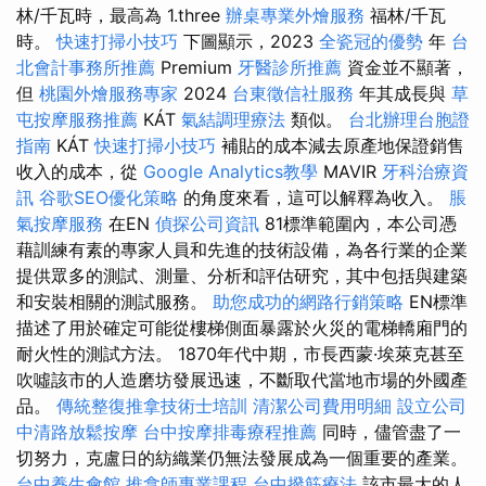
林/千瓦時，最高為 1.three
辦桌專業外燴服務
福林/千瓦
時。
快速打掃小技巧
下圖顯示，2023
全瓷冠的優勢
年
台
北會計事務所推薦
Premium
牙醫診所推薦
資金並不顯著，
但
桃園外燴服務專家
2024
台東徵信社服務
年其成長與
草
屯按摩服務推薦
KÁT
氣結調理療法
類似。
台北辦理台胞證
指南
KÁT
快速打掃小技巧
補貼的成本減去原產地保證銷售
收入的成本，從
Google Analytics教學
MAVIR
牙科治療資
訊
谷歌SEO優化策略
的角度來看，這可以解釋為收入。
脹
氣按摩服務
在EN
偵探公司資訊
81標準範圍內，本公司憑
藉訓練有素的專家人員和先進的技術設備，為各行業的企業
提供眾多的測試、測量、分析和評估研究，其中包括與建築
和安裝相關的測試服務。
助您成功的網路行銷策略
EN標準
描述了用於確定可能從樓梯側面暴露於火災的電梯轎廂門的
耐火性的測試方法。 1870年代中期，市長西蒙·埃萊克甚至
吹噓該市的人造磨坊發展迅速，不斷取代當地市場的外國產
品。
傳統整復推拿技術士培訓
清潔公司費用明細
設立公司
中清路放鬆按摩
台中按摩排毒療程推薦
同時，儘管盡了一
切努力，克盧日的紡織業仍無法發展成為一個重要的產業。
台中養生會館
推拿師專業課程
台中撥筋療法
該市最大的人