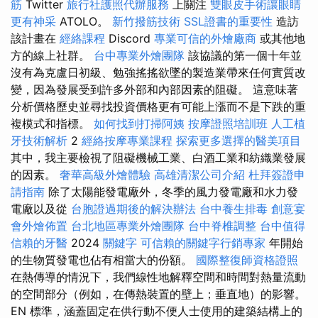
筋
Twitter
旅行社護照代辦服務
上關注
雙眼皮手術讓眼睛
更有神采
ATOLO。
新竹撥筋技術
SSL證書的重要性
造訪
該計畫在
經絡課程
Discord
專業可信的外燴廠商
或其他地
方的線上社群。
台中專業外燴團隊
該協議的第一個十年並
沒有為克盧日初級、勉強搖搖欲墜的製造業帶來任何實質改
變，因為發展受到許多外部和內部因素的阻礙。 這意味著
分析價格歷史並尋找投資價格更有可能上漲而不是下跌的重
複模式和指標。
如何找到打掃阿姨
按摩證照培訓班
人工植
牙技術解析
2
經絡按摩專業課程
探索更多選擇的醫美項目
其中，我主要檢視了阻礙機械工業、白酒工業和紡織業發展
的因素。
奢華高級外燴體驗
高雄清潔公司介紹
杜拜簽證申
請指南
除了太陽能發電廠外，冬季的風力發電廠和水力發
電廠以及從
台胞證過期後的解決辦法
台中養生排毒
創意宴
會外燴佈置
台北地區專業外燴團隊
台中脊椎調整
台中值得
信賴的牙醫
2024
關鍵字
可信賴的關鍵字行銷專家
年開始
的生物質發電也佔有相當大的份額。
國際整復師資格證照
在熱傳導的情況下，我們線性地解釋空間和時間對熱量流動
的空間部分（例如，在傳熱裝置的壁上；垂直地）的影響。
EN 標準，涵蓋固定在供行動不便人士使用的建築結構上的