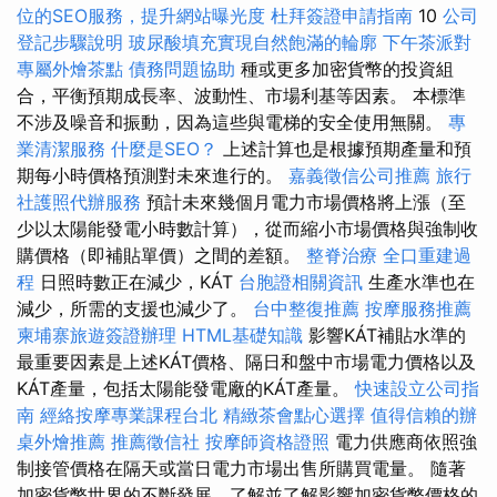
位的SEO服務，提升網站曝光度
杜拜簽證申請指南
10
公司
登記步驟說明
玻尿酸填充實現自然飽滿的輪廓
下午茶派對
專屬外燴茶點
債務問題協助
種或更多加密貨幣的投資組
合，平衡預期成長率、波動性、市場利基等因素。 本標準
不涉及噪音和振動，因為這些與電梯的安全使用無關。
專
業清潔服務
什麼是SEO？
上述計算也是根據預期產量和預
期每小時價格預測對未來進行的。
嘉義徵信公司推薦
旅行
社護照代辦服務
預計未來幾個月電力市場價格將上漲（至
少以太陽能發電小時數計算），從而縮小市場價格與強制收
購價格（即補貼單價）之間的差額。
整脊治療
全口重建過
程
日照時數正在減少，KÁT
台胞證相關資訊
生產水準也在
減少，所需的支援也減少了。
台中整復推薦
按摩服務推薦
柬埔寨旅遊簽證辦理
HTML基礎知識
影響KÁT補貼水準的
最重要因素是上述KÁT價格、隔日和盤中市場電力價格以及
KÁT產量，包括太陽能發電廠的KÁT產量。
快速設立公司指
南
經絡按摩專業課程台北
精緻茶會點心選擇
值得信賴的辦
桌外燴推薦
推薦徵信社
按摩師資格證照
電力供應商依照強
制接管價格在隔天或當日電力市場出售所購買電量。 隨著
加密貨幣世界的不斷發展，了解並了解影響加密貨幣價格的