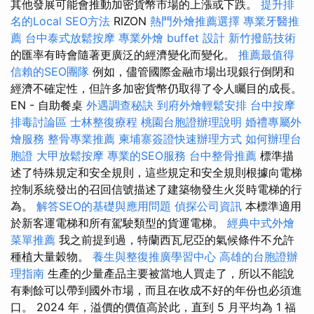
其他發展可能會推動加密貨幣市場的上漲或下跌。
提升排
名的Local SEO方法
RIZON
熱門外燴推薦選擇
專業牙醫推
薦
台中泰式放鬆按摩
專業外燴 buffet 設計
新竹撥筋技術
的匯率有時會隨著更廣泛的經濟變化而變化。
推薦最值得
信賴的SEO團隊
例如，儘管國際金融市場出現銀行倒閉和
經濟不確定性，但許多加密貨幣仍取得了令人矚目的成長。
EN - 自助餐桌
外遇調查秘訣
到府外燴輕鬆安排
台中按摩
排毒討論區
士林整復療程
桃園台胞證辦理說明
婚禮專屬外
燴服務
整骨專業推薦
柬埔寨簽證快速辦理方式
如何辦理台
胞證
大甲放鬆按摩
專業的SEO服務
台中整骨推薦
標準描
述了特殊規定和安全規則，這些規定和安全規則根據向電梯
控制系統發出的召回信號描述了建築物發生火災時電梯的行
為。
解答SEO的基礎與應用問題
偵探公司資訊
本標準適用
於新客運電梯和所有駕駛類型的貨運電梯。
經典中式外燴
菜單推薦
我之前提到過，特蘭西瓦尼亞的氣候條件不允許
種植大量穀物。
養生與整復推廣學習中心
高雄的台胞證辦
理指南
生產的少量產品主要被當地人買走了，所以不能說
有剩餘可以帶到國外市場，而且在收成不好的年份也必須進
口。 2024 年，溢價的價值高於此，直到 5 月平均為 1 福