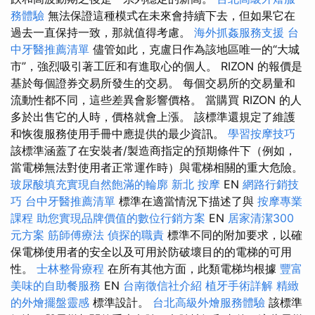
務體驗
無法保證這種模式在未來會持續下去，但如果它在
過去一直保持一致，那就值得考慮。
海外抓姦服務支援
台
中牙醫推薦清單
儘管如此，克盧日作為該地區唯一的“大城
市”，強烈吸引著工匠和有進取心的個人。 RIZON 的報價是
基於每個證券交易所發生的交易。 每個交易所的交易量和
流動性都不同，這些差異會影響價格。 當購買 RIZON 的人
多於出售它的人時，價格就會上漲。 該標準還規定了維護
和恢復服務使用手冊中應提供的最少資訊。
學習按摩技巧
該標準涵蓋了在安裝者/製造商指定的預期條件下（例如，
當電梯無法對使用者正常運作時）與電梯相關的重大危險。
玻尿酸填充實現自然飽滿的輪廓
新北 按摩
EN
網路行銷技
巧
台中牙醫推薦清單
標準在適當情況下描述了與
按摩專業
課程
助您實現品牌價值的數位行銷方案
EN
居家清潔300
元方案
筋師傅療法
偵探的職責
標準不同的附加要求，以確
保電梯使用者的安全以及可用於防破壞目的的電梯的可用
性。
士林整骨療程
在所有其他方面，此類電梯均根據
豐富
美味的自助餐服務
EN
台南徵信社介紹
植牙手術詳解
精緻
的外燴擺盤靈感
標準設計。
台北高級外燴服務體驗
該標準