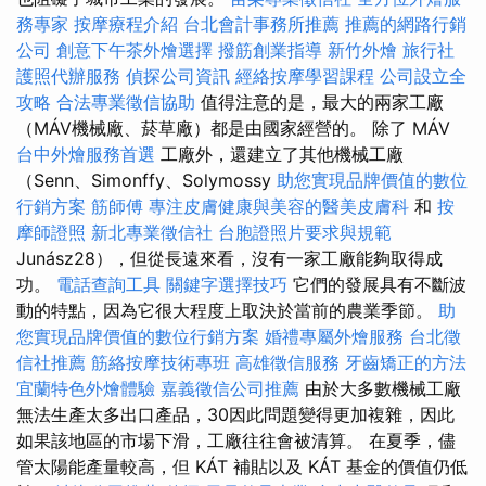
務專家
按摩療程介紹
台北會計事務所推薦
推薦的網路行銷
公司
創意下午茶外燴選擇
撥筋創業指導
新竹外燴
旅行社
護照代辦服務
偵探公司資訊
經絡按摩學習課程
公司設立全
攻略
合法專業徵信協助
值得注意的是，最大的兩家工廠
（MÁV機械廠、菸草廠）都是由國家經營的。 除了 MÁV
台中外燴服務首選
工廠外，還建立了其他機械工廠
（Senn、Simonffy、Solymossy
助您實現品牌價值的數位
行銷方案
筋師傅
專注皮膚健康與美容的醫美皮膚科
和
按
摩師證照
新北專業徵信社
台胞證照片要求與規範
Junász28），但從長遠來看，沒有一家工廠能夠取得成
功。
電話查詢工具
關鍵字選擇技巧
它們的發展具有不斷波
動的特點，因為它很大程度上取決於當前的農業季節。
助
您實現品牌價值的數位行銷方案
婚禮專屬外燴服務
台北徵
信社推薦
筋絡按摩技術專班
高雄徵信服務
牙齒矯正的方法
宜蘭特色外燴體驗
嘉義徵信公司推薦
由於大多數機械工廠
無法生產太多出口產品，30因此問題變得更加複雜，因此
如果該地區的市場下滑，工廠往往會被清算。 在夏季，儘
管太陽能產量較高，但 KÁT 補貼以及 KÁT 基金的價值仍低