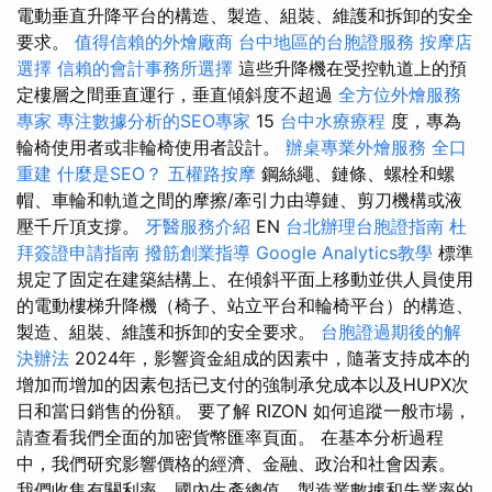
電動垂直升降平台的構造、製造、組裝、維護和拆卸的安全
要求。
值得信賴的外燴廠商
台中地區的台胞證服務
按摩店
選擇
信賴的會計事務所選擇
這些升降機在受控軌道上的預
定樓層之間垂直運行，垂直傾斜度不超過
全方位外燴服務
專家
專注數據分析的SEO專家
15
台中水療療程
度，專為
輪椅使用者或非輪椅使用者設計。
辦桌專業外燴服務
全口
重建
什麼是SEO？
五權路按摩
鋼絲繩、鏈條、螺栓和螺
帽、車輪和軌道之間的摩擦/牽引力由導鏈、剪刀機構或液
壓千斤頂支撐。
牙醫服務介紹
EN
台北辦理台胞證指南
杜
拜簽證申請指南
撥筋創業指導
Google Analytics教學
標準
規定了固定在建築結構上、在傾斜平面上移動並供人員使用
的電動樓梯升降機（椅子、站立平台和輪椅平台）的構造、
製造、組裝、維護和拆卸的安全要求。
台胞證過期後的解
決辦法
2024年，影響資金組成的因素中，隨著支持成本的
增加而增加的因素包括已支付的強制承兌成本以及HUPX次
日和當日銷售的份額。 要了解 RIZON 如何追蹤一般市場，
請查看我們全面的加密貨幣匯率頁面。 在基本分析過程
中，我們研究影響價格的經濟、金融、政治和社會因素。
我們收集有關利率、國內生產總值、製造業數據和失業率的