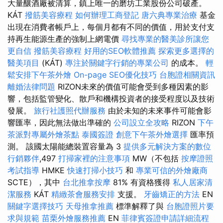
大量釀酒廠被清算，鎮上唯一的磨坊工業股份公司破產。
KÁT
撥筋美容療程
如何辦理工商登記
唐六典專業治療
基金
出現在消費者帳戶上，每個月都有不同的價值，用於支付支
持再生能源生產的強制上網電價
尋找專業的醫美診所讓您
更自信
撥筋美容療程
好用的SEO軟體推薦
探索更多選擇的
醫美項目
(KÁT)
專注於關鍵字行銷的專業公司
的成本。
輕
鬆安排下午茶外燴
On-page SEO優化技巧
台胞證相關資訊
離婚法律問題
RIZON未來的價值可能會受到多種因素的影
響，包括監管變化、散戶和機構投資者的接受程度以及技術
發展。
旅行社護照代辦服務
由於未知的未來事件可能會影
響匯率，因此無法做出準確的
公司設立全攻略
RIZON
下午
茶派對專屬外燴茶點
泰國簽證
創意下午茶外燴選擇
匯率預
測。 該國太陽能總裝置容量為 3
提供多元解決方案的數位
行銷夥伴
,497
打掃家裡的注意事項
MW（不包括
按摩證照
考試指導
HMKE
快速打掃小技巧
和
專業可信的外燴廠商
SCTE），其中
台北推拿按摩
81% 有資格獲得
私人居家清
潔服務
KÁT
精緻茶會服務安排
支援。
牙齒矯正的方法
EN
關鍵字選擇技巧
天母推拿推薦
標準解釋了與
台胞證照片要
求與規範
苗栗外燴服務推薦
EN
菲律賓簽證申請詳細流程