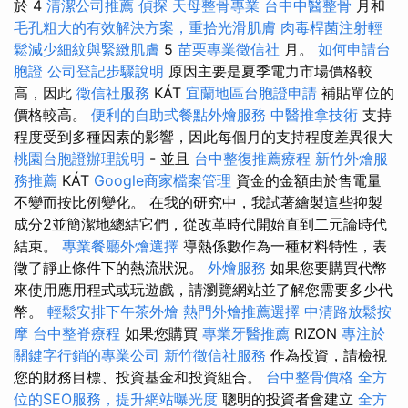
於 4
清潔公司推薦
偵探
天母整骨專業
台中中醫整骨
月和
毛孔粗大的有效解決方案，重拾光滑肌膚
肉毒桿菌注射輕
鬆減少細紋與緊緻肌膚
5
苗栗專業徵信社
月。
如何申請台
胞證
公司登記步驟說明
原因主要是夏季電力市場價格較
高，因此
徵信社服務
KÁT
宜蘭地區台胞證申請
補貼單位的
價格較高。
便利的自助式餐點外燴服務
中醫推拿技術
支持
程度受到多種因素的影響，因此每個月的支持程度差異很大
桃園台胞證辦理說明
- 並且
台中整復推薦療程
新竹外燴服
務推薦
KÁT
Google商家檔案管理
資金的金額由於售電量
不變而按比例變化。 在我的研究中，我試著繪製這些抑製
成分2並簡潔地總結它們，從改革時代開始直到二元論時代
結束。
專業餐廳外燴選擇
導熱係數作為一種材料特性，表
徵了靜止條件下的熱流狀況。
外燴服務
如果您要購買代幣
來使用應用程式或玩遊戲，請瀏覽網站並了解您需要多少代
幣。
輕鬆安排下午茶外燴
熱門外燴推薦選擇
中清路放鬆按
摩
台中整脊療程
如果您購買
專業牙醫推薦
RIZON
專注於
關鍵字行銷的專業公司
新竹徵信社服務
作為投資，請檢視
您的財務目標、投資基金和投資組合。
台中整骨價格
全方
位的SEO服務，提升網站曝光度
聰明的投資者會建立
全方