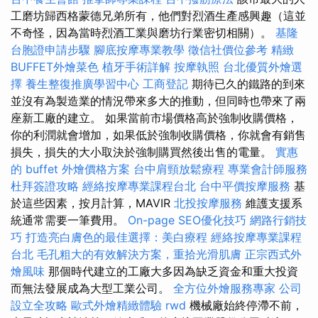
工磨坊歸西格蒙德兄弟所有，他們對烈酒生產感興趣（這並
不奇怪，因為當時烈酒工業與磨坊行業密切相關）。
基隆
台胞證申請步驟
腳底按摩專業教學
徵信社價位參考
精緻
BUFFET外燴菜色
植牙手術詳解
按摩執照
台北優質外燴選
擇
養生整復推廣學習中心
工商登記
期待已久的鐵路的到來
並沒有為製造業的情況帶來多大的推動，但同時也帶來了兩
座新工廠的建立。 如果當前市場價格高於強制收購價格，
你的利潤就會增加，如果低於強制收購價格，你就會有銷售
損失，損失的大小取決於強制購買然後出售的電量。
實惠
的 buffet 外燴價格方案
台中肩頸放鬆療程
專業會計師服務
杜拜簽證攻略
經絡按摩專業課程台北
台中平價按摩服務
基
於這些因素，按月計算，MAVIR
北投按摩服務
維護支援系
統通常需要一筆費用。
On-page SEO優化技巧
網路行銷技
巧
打造亮白膚色的最佳選擇：美白療程
經絡按摩專業課程
台北
毛孔粗大的有效解決方案，重拾光滑肌膚
正宗西式外
燴風味
那個時代建立的工廠大多因為缺乏資金和重大投資
而無法發展成為大型工業公司。
全方位外燴服務專家
公司
設立全攻略
歐式外燴精緻體驗
rwd
機械廠始終停滯不前，