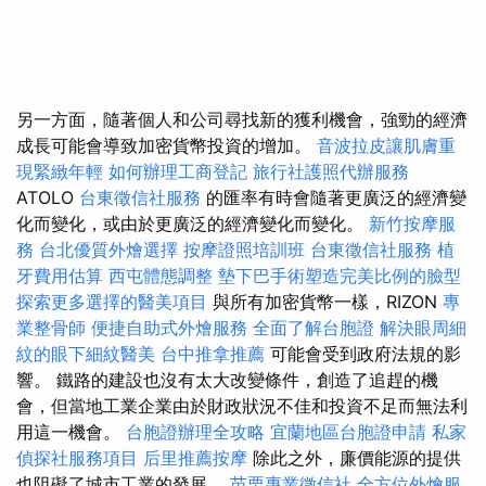
另一方面，隨著個人和公司尋找新的獲利機會，強勁的經濟
成長可能會導致加密貨幣投資的增加。
音波拉皮讓肌膚重
現緊緻年輕
如何辦理工商登記
旅行社護照代辦服務
ATOLO
台東徵信社服務
的匯率有時會隨著更廣泛的經濟變
化而變化，或由於更廣泛的經濟變化而變化。
新竹按摩服
務
台北優質外燴選擇
按摩證照培訓班
台東徵信社服務
植
牙費用估算
西屯體態調整
墊下巴手術塑造完美比例的臉型
探索更多選擇的醫美項目
與所有加密貨幣一樣，RIZON
專
業整骨師
便捷自助式外燴服務
全面了解台胞證
解決眼周細
紋的眼下細紋醫美
台中推拿推薦
可能會受到政府法規的影
響。 鐵路的建設也沒有太大改變條件，創造了追趕的機
會，但當地工業企業由於財政狀況不佳和投資不足而無法利
用這一機會。
台胞證辦理全攻略
宜蘭地區台胞證申請
私家
偵探社服務項目
后里推薦按摩
除此之外，廉價能源的提供
也阻礙了城市工業的發展。
苗栗專業徵信社
全方位外燴服