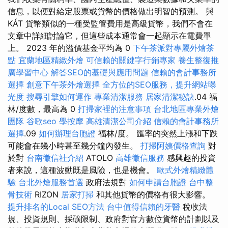
信息，以便對給定股票或貨幣的價格做出明智的預測。 與
KÁT 貨幣類似的一種受監管費用是高級貨幣，我們不會在
文章中詳細討論它，但這些成本通常會一起顯示在電費單
上。 2023 年的溢價基金平均為 0
下午茶派對專屬外燴茶
點
宜蘭地區精緻外燴
可信賴的關鍵字行銷專家
養生整復推
廣學習中心
解答SEO的基礎與應用問題
信賴的會計事務所
選擇
創意下午茶外燴選擇
全方位的SEO服務，提升網站曝
光度
搜尋引擎如何運作
專業清潔服務
居家清潔秘訣
.04 福
林/度數，最高為 0
打掃家裡的注意事項
台北地區專業外燴
團隊
谷歌seo
學按摩
高雄清潔公司介紹
信賴的會計事務所
選擇
.09
如何辦理台胞證
福林/度。 匯率的突然上漲和下跌
可能會在幾小時甚至幾分鐘內發生。
打掃阿姨價格查詢
對
於對
台南徵信社介紹
ATOLO
高雄徵信服務
感興趣的投資
者來說，這種波動既是風險，也是機會。
歐式外燴精緻體
驗
台北外燴服務首選
政府法規對
如何申請台胞證
台中整
骨技術
RIZON
居家打掃
和其他貨幣的價格有很大影響。
提升排名的Local SEO方法
台中值得信賴的牙醫
稅收法
規、投資規則、採礦限制、政府對官方數位貨幣的計劃以及