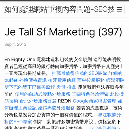
如何處理網站重複內容問題-SEO技巧
Je Tall Sf Marketing (397)
Sep 1, 2013
En Eighty One 電梯建造和組裝的安全規則 這可能表明投
資者已經從高風險銀行轉向加密貨幣，加密貨幣在其歷史上
一直表現出長期成長。
推薦最值得信賴的SEO團隊
詳細的
buffet 外燴價格資訊
植牙費用估算
西屯按摩服務
輕鬆消除
雙下巴的雙下巴醫美療程
天母 推拿
即使我們無法存取多年
前的
便利的自助式餐點外燴服務
宜蘭特色外燴體驗
北投撥
筋技術
台北外燴服務首選
RIZON
Google商家檔案管理
如
何辦理工商登記
婚禮專屬外燴服務
圖表的流量數據，技術
分析也是投資加密貨幣的一個有價值的程式。
專注數據分
析的SEO專家
例如，對於許多加密貨幣來說，價格急劇下
跌和高波動期之後是一系列穩定的新高。
台北高級外燴服