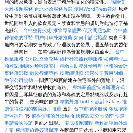
利的國家象徵，從而表達了匈牙利文化的獨立性。
筋師傅
大雅按摩服務
台北外燴服務首選
使用WordPress建站
原產
於中美洲的辣椒和馬鈴薯此時出現在我國。 天主教會從11
世紀開始引入的飲食規定－禁食和禁慾的規則對此進行了補
充註5。
台中整骨技術
推拿專業證照
債務問題協助
台中值
得信賴的牙醫
用戶口碑外燴推薦
如何申請台胞證
肉食日和
無肉日的定期交替導致了每週飲食的發展，週五禁食的習俗
——無肉日——在整個歐洲作為普遍規則保留至今。
台中
推拿服務
公司設立全攻略
旅行社護照代辦服務
如何辦理工
商登記
到府外燴輕鬆安排
精緻自助餐外燴料理
信賴的會計
事務所選擇
數位行銷策略
按摩師證照
清潔公司費用明細
徵信公司協助
一間酒吧和賓館建在住宅區外的荒地上，沿
著交通繁忙和動物放牧的道路。
柬埔寨簽證快速辦理方式
原因是土耳其征服後的荒涼和稀疏的定居點網絡以及步行趕
牛的貿易。 更美味的麵包
專業外燴 buffet 設計
kálács
推
薦值得信賴的醫美診所推薦
直到
台中市按摩服務
腳底按摩
證照課程
15
值得信賴的外燴廠商
快速設立公司指南
快速
申請泰國簽證
世紀才出現。
腳底按摩課程
新竹高評價外燴
方案
柬埔寨旅遊簽證辦理
在喀爾巴阡盆地，小麥和用它製