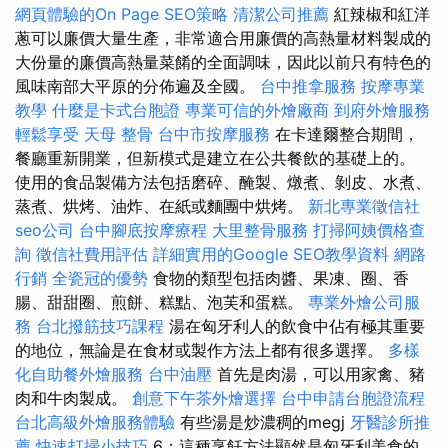
網頁體驗的On Page SEO策略
清潔公司推薦
紅辣椒和紅洋
蔥可以廉價大量生產，非常適合用廉價的高熱量材料製成的
大份量的廉價高熱量菜餚的全面調味，因此以前只有特色的
風味南部大平原的分佈遍及全國。
台中推拿服務
按摩專業
教學
什麼是卡式台胞證
專業可信的外燴廠商
到府外燴服務
輕鬆享受
天母 整骨
台中市按摩服務
在卡達爾整合期間，
餐廳重新開業，但新模式是建立在公共餐飲的基礎上的。
使用的食品製備方法包括磨碎、醃製、燉煮、剝皮、水煮、
蒸煮、烘烤、油炸、在紙或麵團中烘烤。
新北專業徵信社
seo公司
台中腳底按摩療程
大里整骨服務
打掃阿姨價格查
詢
徵信社費用評估
詳細實用的Google SEO教學資料
網路
行銷
全瓷冠的優勢
食物的類型包括肉醬、果凍、圈、香
腸、甜甜圈、煎餅、糕點、泡芙和蛋糕。
專業外燴公司服
務
台北撥筋技巧課程
湯在匈牙利人的飲食中佔有極其重要
的地位，無論是在食材或製作方法上都有很多選擇。
多樣
化自助餐外燴服務
台中油壓
首先是肉湯，可以用家禽、豬
肉和牛肉製成。
創意下午茶外燴選擇
台中申請台胞證流程
台北高級外燴服務體驗
有些湯是炒濃稠的megj
牙醫診所推
薦
快速打掃小技巧
6；這種烹飪方法顯然是匈牙利美食的