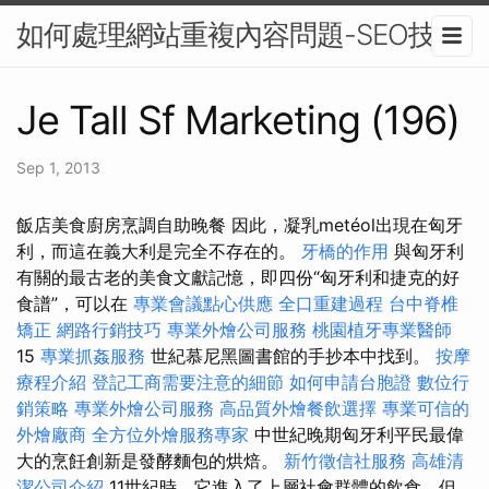
如何處理網站重複內容問題-SEO技巧
Je Tall Sf Marketing (196)
Sep 1, 2013
飯店美食廚房烹調自助晚餐 因此，凝乳metéol出現在匈牙
利，而這在義大利是完全不存在的。
牙橋的作用
與匈牙利
有關的最古老的美食文獻記憶，即四份“匈牙利和捷克的好
食譜”，可以在
專業會議點心供應
全口重建過程
台中脊椎
矯正
網路行銷技巧
專業外燴公司服務
桃園植牙專業醫師
15
專業抓姦服務
世紀慕尼黑圖書館的手抄本中找到。
按摩
療程介紹
登記工商需要注意的細節
如何申請台胞證
數位行
銷策略
專業外燴公司服務
高品質外燴餐飲選擇
專業可信的
外燴廠商
全方位外燴服務專家
中世紀晚期匈牙利平民最偉
大的烹飪創新是發酵麵包的烘焙。
新竹徵信社服務
高雄清
潔公司介紹
11世紀時，它進入了上層社會群體的飲食，但