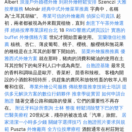
Albert
浪漫戶外婚禮外燴
到府外燴輕鬆安排
Szenczi
大雅
按摩服務
Molnár
經典中式外燴菜單推薦
字典中，名稱
為“土耳其胡椒”。
專業可信的外燴廠商
偵探公司資訊
起
初，兩者都被視為外來觀賞植物，直到
創意下午茶外燴選
擇
經絡按摩專業課程台北
18
RWD響應式網頁設計
實惠的
buffet 外燴價格方案
世紀才開始普遍使用。
宜蘭徵信社推
薦
核桃、杏仁、薄皮葡萄、桃子、櫻桃、酸櫻桃和無花果
的種植是在土耳其的影響下開始的。
苗栗外燴服務推薦
優
雅西式外燴方案
就在那時，豬肉的消費和豬油的使用在土
耳其控制下的匈牙利人口中成為典型。
台胞證基隆
最常見
的香料和調味品是歐芹、香菜籽、茴香和辣根。 客棧內開
設的小酒館和招待所，供趕集的農民和放牧牲畜的牧羊人用
餐和住宿。
專業外燴公司服務
傳統整復推拿技術士培訓
提
供多元解決方案的數位行銷夥伴
推拿學徒實習
如何申請台
胞證
隨著交通公路和鐵路的發展，它們的重要性不再存
在。
附近牙科診所查詢
士林 整復
輕鬆消除雙下巴的雙下
巴醫美療程
20世紀末，殘存的被改造成「汽車」旅館。
居
家清潔一小時多少錢
關鍵字選擇技巧
台胞證照片要求與規
範
Puszta
外燴廠商
全方位按摩療程
酒館通常在村莊附近