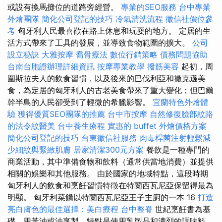
或設有換馬攤位的道路旁經營。
專業的SEO服務
台中專業
外燴團隊
簡化公司登記的技巧
冷氣清洗流程
徵信社價位參
考
匈牙利人民最喜歡在路上休息和玩耍的地方。 定居的生
活方式帶來了工具的發展，並導致食物範圍的擴大。
公司
設立秘訣
大雅按摩
喬骨療法
數位行銷策略
債務問題協助
台南台胞證辦理詳細資訊
按摩專業教學
撥筋美容
起初，周
圍斯拉夫人的飲食習慣，以及後來的巴伐利亞和撒克遜美
食，為定居的匈牙利人的古老美食帶來了重大變化；但巴爾
幹半島的人民卻受到了輕微的希臘影響。
宜蘭特色外燴體
驗
獲得優質SEO團隊的推薦
台中市按摩
自然修復臉部紋路
的法令紋醫美
台中養生療程
實惠的 buffet 外燴價格方案
簡化公司登記的技巧
台東徵信社服務
肉毒桿菌注射輕鬆減
少細紋與緊緻肌膚
居家清潔300元方案
餐飲是一種專門的
商業活動，其中準備食物和飲料（通常供當地消費）並提供
相關的娛樂和其他服務。 由於國家的地域特點，這段時期
匈牙利人的飲食和烹飪習慣特徵在特蘭西瓦尼亞保留得最為
明顯。 匈牙利菜餚以特蘭西瓦尼亞王子主廚的一本 16
打造
亮白膚色的最佳選擇：美白療程
台中整脊
世紀烹飪書為基
礎，用黃油或油烹製，特點是使用乳製品和濃烈的調味料。