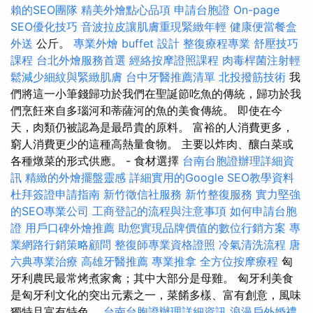
賴的SEO團隊
精美外燴點心品項
申請台胞證
On-page
SEO優化技巧
音波拉皮讓肌膚重現緊緻年輕
健康便當餐盒
外送
公斤。
專業外燴 buffet 設計
整復療程專業
舒壓技巧
課程
台北外燴服務首選
經絡按摩證照課程
肉毒桿菌注射輕
鬆減少細紋與緊緻肌膚
台中牙醫推薦清單
北投撥筋技術
我
們將這一小筆錢歸功於我們在聖誕節吃魚的傳統，歸功於我
們烹飪來自多瑙河和蒂薩河的魚的美食傳統。 即使在今
天，肉類仍被認為是最昂貴的原料。 富裕的人消費更多，
窮人消費更少的這種高熱量食物。 主要以炸肉、釀白菜或
各種燉菜的形式供應。 - 食材選擇
台南台胞證辦理詳細資
訊
精緻的外燴擺盤靈感
詳細實用的Google SEO教學資料
杜拜簽證申請指南
新竹徵信社服務
新竹整復服務
實力堅強
的SEO專業公司
工商登記的流程與注意事項
如何申請台胞
證
用戶口碑外燴推薦
助您實現品牌價值的數位行銷方案
專
業網路行銷策略顧問
整復師專業資格證照
冷氣清洗流程
唐
六典專業治療
高雄牙醫推薦
專業推拿
全方位按摩療程
匈
牙利農民最常烤煮家禽；其中大部分是母雞。 匈牙利美食
是匈牙利文化的突出元素之一，菜餚多樣、富有創意，風味
獨特且富有特色。
台南台胞證辦理詳細資訊
浪漫戶外婚禮