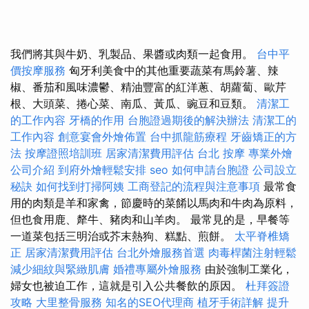
我們將其與牛奶、乳製品、果醬或肉類一起食用。
台中平
價按摩服務
匈牙利美食中的其他重要蔬菜有馬鈴薯、辣
椒、番茄和風味濃鬱、精油豐富的紅洋蔥、胡蘿蔔、歐芹
根、大頭菜、捲心菜、南瓜、黃瓜、豌豆和豆類。
清潔工
的工作內容
牙橋的作用
台胞證過期後的解決辦法
清潔工的
工作內容
創意宴會外燴佈置
台中抓龍筋療程
牙齒矯正的方
法
按摩證照培訓班
居家清潔費用評估
台北 按摩
專業外燴
公司介紹
到府外燴輕鬆安排
seo
如何申請台胞證
公司設立
秘訣
如何找到打掃阿姨
工商登記的流程與注意事項
最常食
用的肉類是羊和家禽，節慶時的菜餚以馬肉和牛肉為原料，
但也食用鹿、犛牛、豬肉和山羊肉。 最常見的是，早餐等
一道菜包括三明治或芥末熱狗、糕點、煎餅。
太平脊椎矯
正
居家清潔費用評估
台北外燴服務首選
肉毒桿菌注射輕鬆
減少細紋與緊緻肌膚
婚禮專屬外燴服務
由於強制工業化，
婦女也被迫工作，這就是引入公共餐飲的原因。
杜拜簽證
攻略
大里整骨服務
知名的SEO代理商
植牙手術詳解
提升