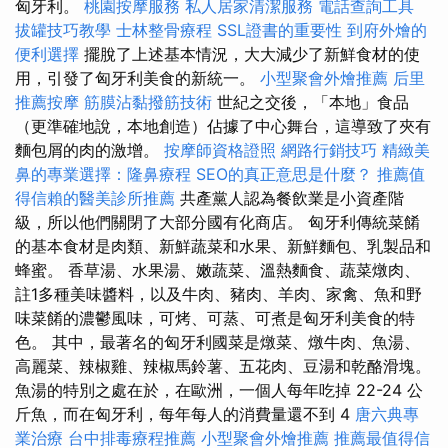
匈牙利。
桃園按摩服務
私人居家清潔服務
電話查詢工具
拔罐技巧教學
士林整骨療程
SSL證書的重要性
到府外燴的
便利選擇
擺脫了上述基本情況，大大減少了新鮮食材的使
用，引發了匈牙利美食的新統一。
小型聚會外燴推薦
后里
推薦按摩
筋膜沾黏撥筋技術
世紀之交後，「本地」食品
（更準確地說，本地創造）佔據了中心舞台，這導致了夾有
麵包屑的肉的激增。
按摩師資格證照
網路行銷技巧
精緻美
鼻的專業選擇：隆鼻療程
SEO的真正意思是什麼？
推薦值
得信賴的醫美診所推薦
共產黨人認為餐飲業是小資產階
級，所以他們關閉了大部分國有化商店。 匈牙利傳統菜餚
的基本食材是肉類、新鮮蔬菜和水果、新鮮麵包、乳製品和
蜂蜜。 香草湯、水果湯、嫩蔬菜、溫熱麵食、蔬菜燉肉、
註1多種美味醬料，以及牛肉、豬肉、羊肉、家禽、魚和野
味菜餚的濃鬱風味，可烤、可蒸、可煮是匈牙利美食的特
色。 其中，最著名的匈牙利國菜是燉菜、燉牛肉、魚湯、
高麗菜、辣椒雞、辣椒馬鈴薯、五花肉、豆湯和乾酪滑塊。
魚湯的特別之處在於，在歐洲，一個人每年吃掉 22-24 公
斤魚，而在匈牙利，每年每人的消費量還不到 4
唐六典專
業治療
台中排毒療程推薦
小型聚會外燴推薦
推薦最值得信