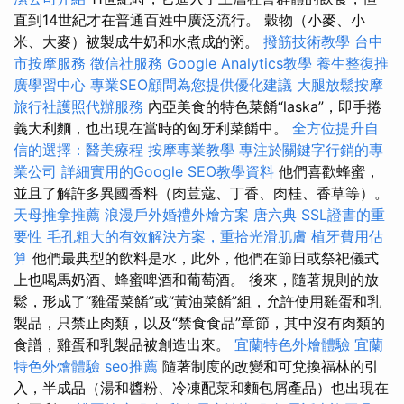
直到14世紀才在普通百姓中廣泛流行。 穀物（小麥、小
米、大麥）被製成牛奶和水煮成的粥。
撥筋技術教學
台中
市按摩服務
徵信社服務
Google Analytics教學
養生整復推
廣學習中心
專業SEO顧問為您提供優化建議
大腿放鬆按摩
旅行社護照代辦服務
內亞美食的特色菜餚“laska”，即手捲
義大利麵，也出現在當時的匈牙利菜餚中。
全方位提升自
信的選擇：醫美療程
按摩專業教學
專注於關鍵字行銷的專
業公司
詳細實用的Google SEO教學資料
他們喜歡蜂蜜，
並且了解許多異國香料（肉荳蔻、丁香、肉桂、香草等）。
天母推拿推薦
浪漫戶外婚禮外燴方案
唐六典
SSL證書的重
要性
毛孔粗大的有效解決方案，重拾光滑肌膚
植牙費用估
算
他們最典型的飲料是水，此外，他們在節日或祭祀儀式
上也喝馬奶酒、蜂蜜啤酒和葡萄酒。 後來，隨著規則的放
鬆，形成了“雞蛋菜餚”或“黃油菜餚”組，允許使用雞蛋和乳
製品，只禁止肉類，以及“禁食食品”章節，其中沒有肉類的
食譜，雞蛋和乳製品被創造出來。
宜蘭特色外燴體驗
宜蘭
特色外燴體驗
seo推薦
隨著制度的改變和可兌換福林的引
入，半成品（湯和醬粉、冷凍配菜和麵包屑產品）也出現在