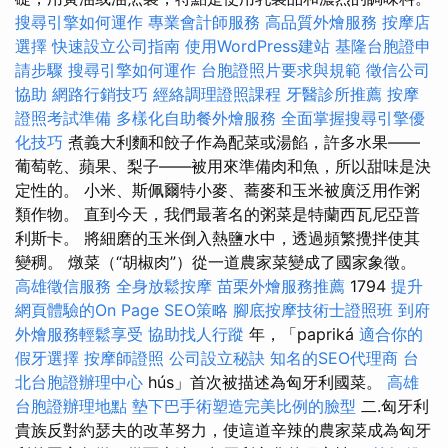
搜尋引擎如何運作
專業會計師服務
高品質外燴服務
按摩店
選擇
快速設立公司指南
使用WordPress建站
基隆台胞證申
請步驟
搜尋引擎如何運作
台胞證照片要求與規範
徵信公司
協助
網路行銷技巧
經絡調理證照課程
牙醫診所推薦
按摩
證照考試準備
多樣化自助餐外燴服務
全面掌握搜尋引擎優
化技巧
煮義大利麵和餃子作為配菜或湯餡，許多水果——
葡萄乾、蘋果、梨子——被用來準備肉和魚，所以甜味是決
定性的。 小米、斯佩爾特小麥、蕎麥和玉米被廣泛用作粥
類作物。 直到今天，我們最著名的粥菜是特蘭西瓦尼亞普
利斯卡。 將細磨的玉米倒入熱鹽水中，透過頻繁攪拌使其
變稠。 燉菜（“胡椒肉”）從一道農家菜變成了國家象徵。
高雄徵信服務
全身放鬆按摩
苗栗外燴服務推薦
1794
提升
網頁體驗的On Page SEO策略
腳底按摩技術士證照班
到府
外燴服務輕鬆享受
協助找人行蹤
年，「papriká
適合你的
假牙選擇
按摩師證照
公司設立秘訣
知名的SEO代理商
台
北台胞證辦理中心
hús」首次被描述為匈牙利國菜。
高雄
台胞證辦理地點
墊下巴手術塑造完美比例的臉型
二.匈牙利
貴族反對約瑟夫的改革努力，使這道辛辣的農家菜成為匈牙