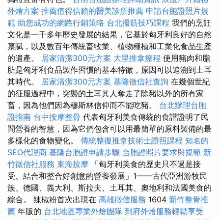
外燴方案
推薦值得信賴的醫美診所推薦
申請台胞證照片規
範
助您成功的網路行銷策略
台北撥筋技巧課程
我們的烹飪
文化是一千多年歷史發展的結果，它基於匈牙利良好的自然
禀賦，以及數百年傳統畜牧業、植物種植和工業化食品生產
的遺產。
居家清潔300元方案
大里推拿療程
使用豬肉和脂
肪是匈牙利食品製作習慣的基本特徵，原因可以追溯到土耳
其時代。
居家清潔300元方案
基隆徵信社查詢
在幾個世紀
的征服過程中，突襲的土耳其人奪走了除豬以外的所有家
畜，因為他們因為穆斯林信仰而不能吃豬。
台北辦理台胞
證指南
台中按摩整骨
代表匈牙利美食傳統的食譜證明了民
間營養的智慧，因為它們包含可以用最簡單的原料製備的最
多樣化的食物變化。
傳統整復推拿技術士證照課程
知名的
SEO代理商
基隆台胞證申請步驟
台胞證照片要求與規範
新
竹徵信社服務
東海按摩
「匈牙利美食的歷史只不過是接
受、結合和整合好創意的營養發展」1——古代亞洲游牧民
族、德國、義大利、斯拉夫、土耳其、奧地利和法國美食的
綜合。 辣椒粉首次出現在
高雄徵信服務
1604
新竹整骨推
薦
年版的
台北地區專業外燴團隊
到府外燴服務輕鬆享受