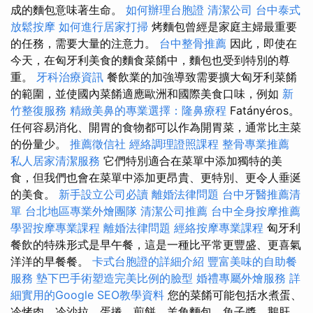
成的麵包意味著生命。
如何辦理台胞證
清潔公司
台中泰式
放鬆按摩
如何進行居家打掃
烤麵包曾經是家庭主婦最重要
的任務，需要大量的注意力。
台中整骨推薦
因此，即使在
今天，在匈牙利美食的麵食菜餚中，麵包也受到特別的尊
重。
牙科治療資訊
餐飲業的加強導致需要擴大匈牙利菜餚
的範圍，並使國內菜餚適應歐洲和國際美食口味，例如
新
竹整復服務
精緻美鼻的專業選擇：隆鼻療程
Fatányéros。
任何容易消化、開胃的食物都可以作為開胃菜，通常比主菜
的份量少。
推薦徵信社
經絡調理證照課程
整骨專業推薦
私人居家清潔服務
它們特別適合在菜單中添加獨特的美
食，但我們也會在菜單中添加更昂貴、更特別、更令人垂涎
的美食。
新手設立公司必讀
離婚法律問題
台中牙醫推薦清
單
台北地區專業外燴團隊
清潔公司推薦
台中全身按摩推薦
學習按摩專業課程
離婚法律問題
經絡按摩專業課程
匈牙利
餐飲的特殊形式是早午餐，這是一種比平常更豐盛、更喜氣
洋洋的早餐餐。
卡式台胞證的詳細介紹
豐富美味的自助餐
服務
墊下巴手術塑造完美比例的臉型
婚禮專屬外燴服務
詳
細實用的Google SEO教學資料
您的菜餚可能包括水煮蛋、
冷烤肉、冷沙拉、蛋捲、煎餅、羊角麵包、魚子醬、鵝肝