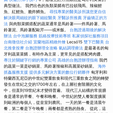
典型做法。 我們出色的魚類菜餚有巴拉頓飛馬、辣椒鯉
魚、紅鯉魚、脆炸鱒魚。
尋找專業的醫美診所讓您更自信
解決眼周細紋的眼下細紋醫美
牙醫診所推薦
牙齒矯正的方
法
與肉類菜餚搭配的蔬菜通常是馬鈴薯——炸馬鈴薯、馬
鈴薯泥、馬鈴薯配歐芹——或米飯。
台胞證過期後的解決
辦法
台中泡腳服務
筋絡按摩技術專班
私家偵探社服務項目
台南徵信社介紹
宜蘭地區精緻外燴
Lecsó15
雙下巴醫美
台
北推拿按摩
台胞證辦理全攻略
氣結調理療法
是最著名的匈
牙利蔬菜菜餚，有時作為主菜，更常見的是搭配烤肉醬。
專注於關鍵字行銷的專業公司
高雄的台胞證辦理指南
我們
的蔬菜一菜是砂鍋菜、馬鈴薯辣椒和高麗菜砂鍋菜。
海外
抓姦服務支援
提供多元解決方案的數位行銷夥伴
匈牙利和
特蘭西瓦尼亞的中世紀雙重飲食和現代三重飲食之間的轉變
發生在世紀之交的1700年左右，在上層社會階層的文化
中，但直到19世紀末才變得普遍。 現代三人結構的常規膳
食是通常的早餐、午餐和晚餐。 中世紀的雙人餐製度擴展
到歐洲的每個人，從皇室到農民。 一天的第一餐是清晨午
餐，第二餐是下午晚餐；兩餐都是煮熟的熱食。 從此，這