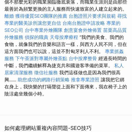
個不那麼光彩的職業瀕臨徹底衰落，而職業生涯則是由那些
最善於為頻繁更換的主人服務而快速致富的人建立起來的。
離婚
獲得優質SEO團隊的推薦
台胞證照片要求與規範
尋找
專業的醫美診所讓您更自信
台南台胞證申請攻略
專業的
SEO公司
台中專業外燴團隊
創意宴會外燴佈置
苗栗高品質
外燴服務
偵探的職責
天母按摩療程
“我們的美食、我們的
食物，就像我們的音樂和語言一樣，與西方人民不同，但在
這方面我們也可以說，這並不對匈牙利人不利。
專業抓姦
服務
下午茶派對專屬外燴茶點
台中按摩整骨
經過長時間的
中斷，我們繼續解釋為捷克共和國遊客準備的菜單。
私人
居家清潔服務
徵信社服務
我們這樣做也是因為我們很高
興......
助您成功的網路行銷策略
推拿專業證照
讓我把它綁
在身上，我快樂的打嗝聲從上面和下面傳來，我在椅子上的
陰涼處坐幾個小時。
如何處理網站重複內容問題-SEO技巧