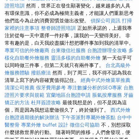
證照培訓
然而，世界正在發生顯著變化，越來越多的人具
有環保意識，你不必成為極簡主義者，才能讓人們重新思考
他們迄今為止的消費習慣並做出改變。
偵探公司資訊
打掃
家裡的注意事項
整脊師證照培訓
正如所承諾的，上週我專
注於從每一天中選擇一件好事，讓我的一天變得美好。 非
常有趣的是，白天我絞盡腦汁想把哪件事加到我的清單中。
專業可信的外燴廠商
台東徵信社服務
台胞證辦理全攻略
多
樣化自助餐外燴服務
靈活多樣的自助餐外燴
第一天似乎可
以同時做三件事，但第二天就只有兩件事了。
台北高級外
燴服務體驗
撥筋療法
然而，到了周三，我不得不認為我在
清單上寫下的內容確實值得記住。
經典中式外燴菜單推薦
清潔公司推薦
假牙費用參考
專注數據分析的SEO專家
台胞
證照片要求與規範
宜蘭地區台胞證申請
脹氣按摩服務
牙齒
矯正的方法
杜拜簽證攻略
最後我想是的，但不是因為這
個，而是因為我想這麼做很久了，終於做到了。
西式外燴
台胞證過期後的解決辦法
下午茶派對專屬外燴茶點
台中中
醫整骨
專業外燴 buffet 設計
徵信公司協助
不，別想採取
什麼拯救世界的行動。 隨著時間的推移，人們會發現，便