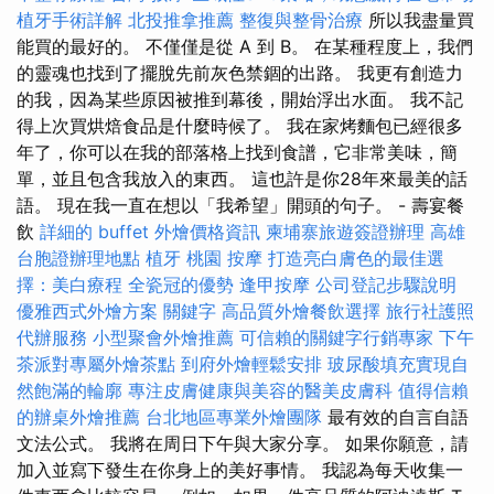
植牙手術詳解
北投推拿推薦
整復與整骨治療
所以我盡量買
能買的最好的。 不僅僅是從 A 到 B。 在某種程度上，我們
的靈魂也找到了擺脫先前灰色禁錮的出路。 我更有創造力
的我，因為某些原因被推到幕後，開始浮出水面。 我不記
得上次買烘焙食品是什麼時候了。 我在家烤麵包已經很多
年了，你可以在我的部落格上找到食譜，它非常美味，簡
單，並且包含我放入的東西。 這也許是你28年來最美的話
語。 現在我一直在想以「我希望」開頭的句子。 - 壽宴餐
飲
詳細的 buffet 外燴價格資訊
柬埔寨旅遊簽證辦理
高雄
台胞證辦理地點
植牙
桃園 按摩
打造亮白膚色的最佳選
擇：美白療程
全瓷冠的優勢
逢甲按摩
公司登記步驟說明
優雅西式外燴方案
關鍵字
高品質外燴餐飲選擇
旅行社護照
代辦服務
小型聚會外燴推薦
可信賴的關鍵字行銷專家
下午
茶派對專屬外燴茶點
到府外燴輕鬆安排
玻尿酸填充實現自
然飽滿的輪廓
專注皮膚健康與美容的醫美皮膚科
值得信賴
的辦桌外燴推薦
台北地區專業外燴團隊
最有效的自言自語
文法公式。 我將在周日下午與大家分享。 如果你願意，請
加入並寫下發生在你身上的美好事情。 我認為每天收集一