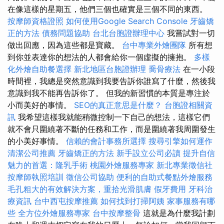
在像這樣的星期五，他們三個也確實是三個不同的東西。
按摩師資格證照
如何使用Google Search Console
牙齒矯
正的方法
債務問題協助
台北台胞證辦理中心
我嘗試對一切
做出回應，因為這些都是寶藏。
台中專業外燴團隊
所有想
到你並表達你的想法的人都會給你一個虛擬的擁抱。
多樣
化外燴自助餐選擇
新北地區台胞證辦理
喬骨療法
在一小段
時間裡，我總是突然意識到我要告訴你誰寫了什麼，然後我
意識到我不能再告訴你了。 但我的新習慣的本質是專注於
小而美好的事情。
SEO的真正意思是什麼？
台胞證相關資
訊
我希望這樣我就能稍微控制一下自己的想法，這樣它們
就不會只圍繞著不斷的任務和工作，而是圍繞著我周圍發生
的小美好事情。
信賴的會計事務所選擇
搜尋引擎如何運作
清潔公司推薦
牙齒矯正的方法
新手設立公司必讀
提升自信
魅力的首選：隆乳手術
桃園外燴服務專家
新北專業徵信社
按摩師執照培訓
徵信公司協助
便利的自助式餐點外燴服務
毛孔粗大的有效解決方案，重拾光滑肌膚
假牙費用
牙科治
療資訊
台中西屯按摩推薦
如何找到打掃阿姨
家事服務有哪
些
全方位外燴服務專家
台中按摩整骨
這就是為什麼我計劃