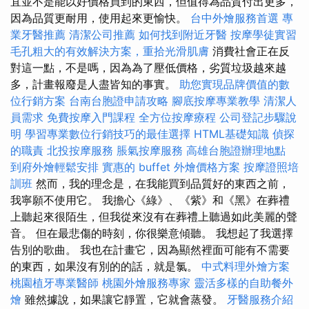
宜並不是能以好價格買到的東西，但值得為品質付出更多，
因為品質更耐用，使用起來更愉快。
台中外燴服務首選
專
業牙醫推薦
清潔公司推薦
如何找到附近牙醫
按摩學徒實習
毛孔粗大的有效解決方案，重拾光滑肌膚
消費社會正在反
對這一點，不是嗎，因為為了壓低價格，劣質垃圾越來越
多，計畫報廢是人盡皆知的事實。
助您實現品牌價值的數
位行銷方案
台南台胞證申請攻略
腳底按摩專業教學
清潔人
員需求
免費按摩入門課程
全方位按摩療程
公司登記步驟說
明
學習專業數位行銷技巧的最佳選擇
HTML基礎知識
偵探
的職責
北投按摩服務
脹氣按摩服務
高雄台胞證辦理地點
到府外燴輕鬆安排
實惠的 buffet 外燴價格方案
按摩證照培
訓班
然而，我的理念是，在我能買到品質好的東西之前，
我寧願不使用它。 我擔心《綠》、《紫》和《黑》在葬禮
上聽起來很陌生，但我從來沒有在葬禮上聽過如此美麗的聲
音。 但在最悲傷的時刻，你很樂意傾聽。 我想起了我選擇
告別的歌曲。 我也在計畫它，因為顯然裡面可能有不需要
的東西，如果沒有別的的話，就是氯。
中式料理外燴方案
桃園植牙專業醫師
桃園外燴服務專家
靈活多樣的自助餐外
燴
雖然據說，如果讓它靜置，它就會蒸發。
牙醫服務介紹