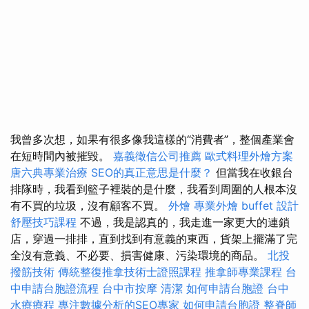
我曾多次想，如果有很多像我這樣的“消費者”，整個產業會
在短時間內被摧毀。
嘉義徵信公司推薦
歐式料理外燴方案
唐六典專業治療
SEO的真正意思是什麼？
但當我在收銀台
排隊時，我看到籃子裡裝的是什麼，我看到周圍的人根本沒
有不買的垃圾，沒有顧客不買。
外燴
專業外燴 buffet 設計
舒壓技巧課程
不過，我是認真的，我走進一家更大的連鎖
店，穿過一排排，直到找到有意義的東西，貨架上擺滿了完
全沒有意義、不必要、損害健康、污染環境的商品。
北投
撥筋技術
傳統整復推拿技術士證照課程
推拿師專業課程
台
中申請台胞證流程
台中市按摩
清潔
如何申請台胞證
台中
水療療程
專注數據分析的SEO專家
如何申請台胞證
整脊師