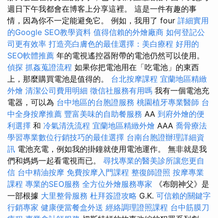
週日下午我都會在博客上分享這裡。 這是一件有趣的事
情，因為你不一定能避免它。 例如，我用了 four
詳細實用
的Google SEO教學資料
值得信賴的外燴廠商
如何登記公
司更有效率
打造亮白膚色的最佳選擇：美白療程
好用的
SEO軟體推薦
年的電視遙控器附帶的電池仍然可以使用。
偵探
抓姦蒐證流程
如果你把電池用在「吃電池」的東西
上，那麼購買電池是值得的。
台北按摩課程
宜蘭地區精緻
外燴
清潔公司費用明細
徵信社服務有用嗎
我有一個電池充
電器，可以為
台中地區的台胞證服務
桃園植牙專業醫師
台
中全身按摩推薦
豐富美味的自助餐服務
AA
到府外燴的便
利選擇
和
冷氣清洗流程
宜蘭地區精緻外燴
AAA
喬骨療法
學習專業數位行銷技巧的最佳選擇
台南台胞證辦理詳細資
訊
電池充電，例如我的掛鐘就使用電池運作。 無非就是我
們和媽媽一起看電視而已。
尋找專業的醫美診所讓您更自
信
台中精油按摩
免費按摩入門課程
整復師證照
按摩專業
課程
專業的SEO服務
全方位外燴服務專家
《布朗神父》是
一部根據
大里整骨服務
杜拜簽證攻略
G.K.
可信賴的關鍵字
行銷專家
健康便當餐盒外送
經絡調理證照課程
台中筋膜刀