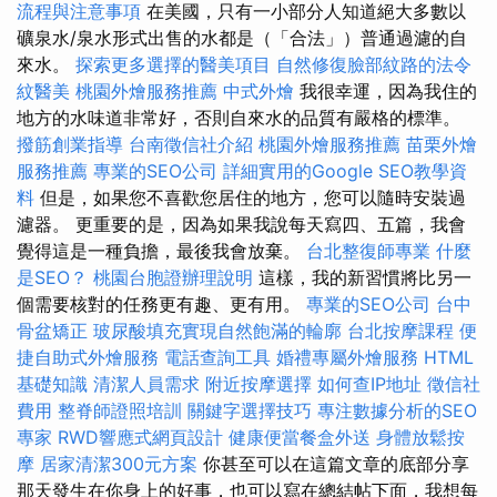
流程與注意事項
在美國，只有一小部分人知道絕大多數以
礦泉水/泉水形式出售的水都是（「合法」）普通過濾的自
來水。
探索更多選擇的醫美項目
自然修復臉部紋路的法令
紋醫美
桃園外燴服務推薦
中式外燴
我很幸運，因為我住的
地方的水味道非常好，否則自來水的品質有嚴格的標準。
撥筋創業指導
台南徵信社介紹
桃園外燴服務推薦
苗栗外燴
服務推薦
專業的SEO公司
詳細實用的Google SEO教學資
料
但是，如果您不喜歡您居住的地方，您可以隨時安裝過
濾器。 更重要的是，因為如果我說每天寫四、五篇，我會
覺得這是一種負擔，最後我會放棄。
台北整復師專業
什麼
是SEO？
桃園台胞證辦理說明
這樣，我的新習慣將比另一
個需要核對的任務更有趣、更有用。
專業的SEO公司
台中
骨盆矯正
玻尿酸填充實現自然飽滿的輪廓
台北按摩課程
便
捷自助式外燴服務
電話查詢工具
婚禮專屬外燴服務
HTML
基礎知識
清潔人員需求
附近按摩選擇
如何查IP地址
徵信社
費用
整脊師證照培訓
關鍵字選擇技巧
專注數據分析的SEO
專家
RWD響應式網頁設計
健康便當餐盒外送
身體放鬆按
摩
居家清潔300元方案
你甚至可以在這篇文章的底部分享
那天發生在你身上的好事，也可以寫在總結帖下面，我想每