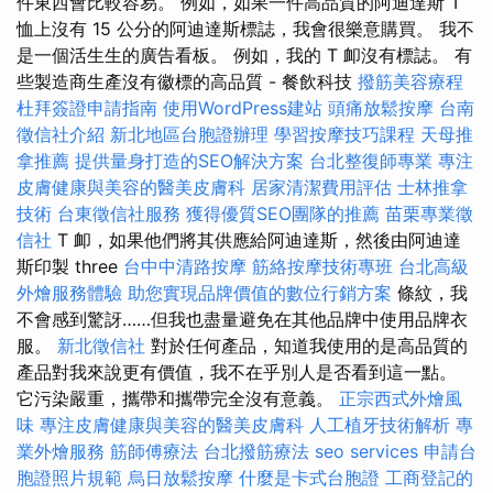
件東西會比較容易。 例如，如果一件高品質的阿迪達斯 T
恤上沒有 15 公分的阿迪達斯標誌，我會很樂意購買。 我不
是一個活生生的廣告看板。 例如，我的 T 卹沒有標誌。 有
些製造商生產沒有徽標的高品質 - 餐飲科技
撥筋美容療程
杜拜簽證申請指南
使用WordPress建站
頭痛放鬆按摩
台南
徵信社介紹
新北地區台胞證辦理
學習按摩技巧課程
天母推
拿推薦
提供量身打造的SEO解決方案
台北整復師專業
專注
皮膚健康與美容的醫美皮膚科
居家清潔費用評估
士林推拿
技術
台東徵信社服務
獲得優質SEO團隊的推薦
苗栗專業徵
信社
T 卹，如果他們將其供應給阿迪達斯，然後由阿迪達
斯印製 three
台中中清路按摩
筋絡按摩技術專班
台北高級
外燴服務體驗
助您實現品牌價值的數位行銷方案
條紋，我
不會感到驚訝……但我也盡量避免在其他品牌中使用品牌衣
服。
新北徵信社
對於任何產品，知道我使用的是高品質的
產品對我來說更有價值，我不在乎別人是否看到這一點。
它污染嚴重，攜帶和攜帶完全沒有意義。
正宗西式外燴風
味
專注皮膚健康與美容的醫美皮膚科
人工植牙技術解析
專
業外燴服務
筋師傅療法
台北撥筋療法
seo services
申請台
胞證照片規範
烏日放鬆按摩
什麼是卡式台胞證
工商登記的