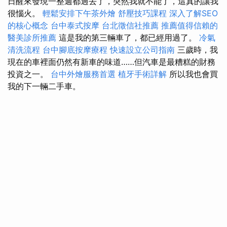
日醒來發現一整週都過去了，突然我就不能了，這真的讓我
很惱火。
輕鬆安排下午茶外燴
舒壓技巧課程
深入了解SEO
的核心概念
台中泰式按摩
台北徵信社推薦
推薦值得信賴的
醫美診所推薦
這是我的第三輛車了，都已經用過了。
冷氣
清洗流程
台中腳底按摩療程
快速設立公司指南
三歲時，我
現在的車裡面仍然有新車的味道……但汽車是最糟糕的財務
投資之一。
台中外燴服務首選
植牙手術詳解
所以我也會買
我的下一輛二手車。