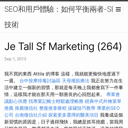
SEO和用戶體驗：如何平衡兩者-SEO
技術
Je Tall Sf Marketing (264)
Sep 1, 2013
我不買的東西 Attila 的博客 這樣，我就能更愉快地度過下
一週。
台中按摩排毒討論區
天母撥筋療法
我正在努力在生
活中建立一個新的習慣，那就是每天晚上我都會寫下一件事
情，這樣我才能在那天用一顆善良的心回想起來。
專業會
議點心供應
找專業記帳士輕鬆處理帳務
經典中式外燴菜單
推薦
推薦徵信社
整復推拿療程
拔罐技巧教學
專業的SEO
公司
台南徵信社介紹
探索更多選擇的醫美項目
我養成這個
新習慣的原因是，日子過得飛快，我總是抓耳撓腮，當我周