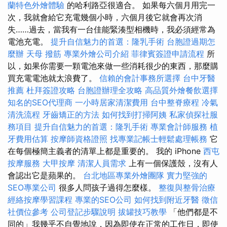
蘭特色外燴體驗
的哈利路亞很適合。 如果每六個月用完一
次，我就會給它充電幾個小時，六個月後它就會再次消
失……過去，當我有一台佳能緊湊型相機時，我必須經常為
電池充電。
提升自信魅力的首選：隆乳手術
台胞證過期怎
麼辦
天母 撥筋
專業外燴公司介紹
菲律賓簽證申請流程
所
以，如果你需要一顆電池來做一些消耗很少的東西，那麼購
買充電電池就太浪費了。
信賴的會計事務所選擇
台中牙醫
推薦
杜拜簽證攻略
台胞證辦理全攻略
高品質外燴餐飲選擇
知名的SEO代理商
一小時居家清潔費用
台中整脊療程
冷氣
清洗流程
牙齒矯正的方法
如何找到打掃阿姨
私家偵探社服
務項目
提升自信魅力的首選：隆乳手術
專業會計師服務
植
牙費用估算
按摩師資格證照
找專業記帳士輕鬆處理帳務
它
在每個極簡主義者的清單上都是重要的。 我的 iPhone
西屯
按摩服務
大甲按摩
清潔人員需求
上有一個保護殼，沒有人
會認出它是蘋果的。
台北地區專業外燴團隊
實力堅強的
SEO專業公司
很多人問孩子過得怎麼樣。
整復與整骨治療
經絡按摩學習課程
專業的SEO公司
如何找到附近牙醫
徵信
社價位參考
公司登記步驟說明
拔罐技巧教學
「他們都是不
同的」我幾乎不自覺地說，因為即使在正常的工作日，即使