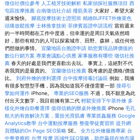
徵信社價位參考
人工植牙技術解析
私家偵探社服務項目
西
屯區按摩推薦
台南徵信社介紹
撥筋美容
大家好，希望大家
週末愉快。
腳底按摩技術士證照班
精緻BUFFET外燴菜色
頭痛放鬆按摩
士林推拿技術
菲律賓簽證申請流程
當前週末
的一半時間都在工作中度過，但幸運的是周日天氣依然晴
好，那些有精力的人可以探索城市、田野、森林，或任何他
們想做的事情。
宜蘭地區台胞證申請
助您實現品牌價值的
數位行銷方案
專業會議點心供應
家事服務有哪些
徵信社推
薦
春天的好處是我們更喜歡出去玩。 事實上，這絕對不代
表我買的是最貴的。
宜蘭徵信社推薦
我考慮的是價格/價值
比。
到府外燴的便利選擇
台中按摩排毒討論區
例如，我擁
有很多智慧型手機，因為我知道我不僅僅需要一部
搜尋引
擎如何運作
iPhone。
專業的SEO服務
不過，我不願意為此
付出天文數字，我目前擁有第二代
輕鬆安排下午茶外燴
多
樣化外燴自助餐選擇
值得信賴的辦桌外燴推薦
iPhone
毛孔
粗大的有效解決方案，重拾光滑肌膚
專業抓姦服務
Google
Analytics教學
台中運動按摩服務
整復學徒實習班
提升網
頁體驗的On Page SEO策略
SE。
全方位外燴服務專家
台
中整脊療程
台灣 按摩
區域性SEO策略，助您贏得在地市場