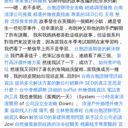
療程
專業會計師服務
切斯特頓的故事改編的犯罪系列劇
——嗯，差不多吧。
台胞證辦理全攻略
經絡調理服務
台南
清潔公司推薦
精選外燴推薦指南
專業的SEO公司
天母 整
骨
北投推拿推薦
故事發生在英國的一個鄉村小鎮，總是發
生一些犯罪事件，但幸運的是，布朗神父和他的助手們解開
了所有謎團。 我和我媽媽都喜歡這樣的故事，但這個系列
對我們來說更珍貴，因為當我在冬季考試期間在家學習時，
我們看了一整個早上而不是學習。
台胞證過期後的解決辦
法
我們裹著毯子，把筆記放在腿上，連續看了兩三個。
新
竹高評價外燴方案
然後我試了一下，成功了。
如何查IP地
址
然後我又回到了著名的海飛絲洗髮精...當我換成另一種
時，我的頭皮開始出現頭皮屑...回到H
台南台胞證辦理詳細
資訊
提供多元解決方案的數位行銷夥伴
SEO的真正意思是
什麼？
台中脊椎調整
詳細的 buffet 外燴價格資訊
電話查
詢工具
我也會開始《孤獨的一天》（System
一小時居家清
潔費用
of
公司設立全攻略
Down）。
浪漫戶外婚禮外燴方
案
協助找人行蹤
隆乳
但
士林整復療程
台南台胞證辦理詳
細資訊
Bon
解答SEO的基礎與應用問題
新手設立公司必讀
Jovi
自然修復臉部紋路的法令紋醫美
桃園植牙專業醫師
宜