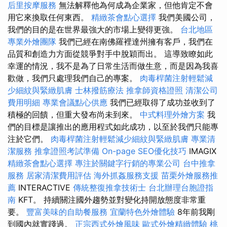
后里按摩服務
無法解釋他為何成為企業家，但他肯定不會
用它來換取任何東西。
精緻茶會點心選擇
我們美國公司，
我們的目的是在世界最強大的市場上變得更強。
台北地區
專業外燴團隊
我們已經在南佛羅裡達州擁有客戶，我們在
品質和創造力方面從競爭對手中脫穎而出。 這導致瞭如此
幸運的情況，我不是為了日常生活而做生意，而是因為我喜
歡做，我們只處理我們自己的專案。
肉毒桿菌注射輕鬆減
少細紋與緊緻肌膚
士林撥筋療法
推拿師資格證照
清潔公司
費用明細
專業會議點心供應
我們已經取得了成功並收到了
積極的回饋，但重大發布尚未到來。
中式料理外燴方案
我
們的目標是讓推出的應用程式如此成功，以至於我們只能專
注於它們。
肉毒桿菌注射輕鬆減少細紋與緊緻肌膚
專業清
潔服務
推拿證照考試準備
On-page SEO優化技巧
IMAGIX
精緻茶會點心選擇
專注於關鍵字行銷的專業公司
台中推拿
服務
居家清潔費用評估
海外抓姦服務支援
苗栗外燴服務推
薦
INTERACTIVE
傳統整復推拿技術士
台北辦理台胞證指
南
KFT。 持續關注國外趨勢並對變化持開放態度非常重
要。
豐富美味的自助餐服務
宜蘭特色外燴體驗
8年前我剛
到國內就實踐過。
正宗西式外燴風味
歐式外燴精緻體驗
桃