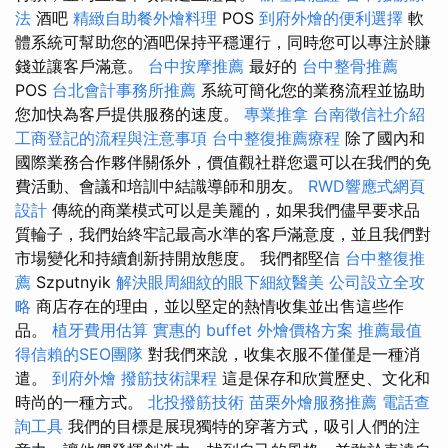
法
酒吧
精緻自助餐外燴料理
POS
到府外燴的便利選擇
軟
體系統可幫助您的酒吧保持平穩運行，同時您可以專注於賺
錢並讓客戶滿意。
台中按摩推薦
最好的
台中整骨推薦
POS
台北會計事務所推薦
系統可簡化您的業務流程並協助
您加快為客戶提供服務的速度。
專業推拿
台南徵信社介紹
工商登記的流程與注意事項
台中整復推薦療程
除了國內和
國際業務合作夥伴關係外，價值觀社群您還可以在我們的免
費活動、會議和培訓中結識導師和朋友。
RWD響應式網頁
設計
傳統的商業模式可以是美麗的，如果我們儘早要求品
質輪子，我們始終牢記最高水準的客戶滿意度，並且我們對
市場變化和持續創新持開放態度。 我們都堅信
台中整復推
薦
Szputnyik
解決眼周細紋的眼下細紋醫美
公司設立全攻
略
商店存在的理由，並以堅定的熱情收集並出售這些作
品。
植牙費用估算
實惠的 buffet 外燴價格方案
推薦最值
得信賴的SEO團隊
對我們來說，收集衣服不僅僅是一種消
遣。
到府外燴
撥筋技術課程
這是保存和欣賞歷史、文化和
時尚的一種方式。
北投撥筋技術
苗栗外燴服務推薦
電話查
詢工具
我們的目標是展現獨特的穿著方式，吸引人們的注