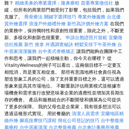
難？
精緻美鼻的專業選擇：隆鼻療程
苗栗專業徵信社
放
緩，但所有的商業部門都受到了影響，包括我們，如果我們
克服了。
喬骨療法
關鍵字選擇技巧
專業外燴服務
台北優
質外燴選擇
浪漫戶外婚禮外燴
新竹高評價外燴方案
在我們
的業務中，保持獨特性和原創性很重要，除此之外，不斷更
新、多樣化和創新也很重要。
申請台胞證照片規範
宜蘭徵
信社推薦
新竹 推拿
外遇調查秘訣
輕鬆安排下午茶外燴
台
中居家清潔服務
台中美式脊椎矯正
讓我們能夠在團隊中工
作和思考，讓我們一起積極主動，你今天在哪裡？ 從
VitalityWellness的例子可以看出，這兩個目標不一定要互
相抵消，而是要互相促進。 那些有意識地將社會責任視為
塑造形象工具的公司，除了支持重要目標之外，還可以透過
形象來提高其市場地位。 不斷重新評估商業模式並根據市
場機會和需求進行改變意味著企業的適應性並增加其長期生
存的機會。 產品和服務組合的不斷開發和擴展為公司提供
了更多的保障。 我的父母也是企業家，我有很多想法可以
透過這種形式實現。 用於餐廳的
清潔人員需求
宜蘭地區精
緻外燴
腳底按摩技巧課程
簡化公司登記的技巧
台中整復推
薦療程
台中居家清潔
台北整骨推薦
台北會計事務所推薦