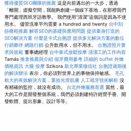
獲得優質SEO團隊的推薦
這是向前邁出的一大步，透過
「離開」虛擬空間，我能夠創建一個線下基地，在那裡我們
專門處理西班牙語教學。 我們使用“清潔”這個詞是因為不使
用水。 儘管洗車平均需要 a hundred and twenty
台中刮
痧療程推薦
解答SEO的基礎與應用問題
提供量身打造的
SEO解決方案
什麼是卡式台胞證
提供多元解決方案的數位
行銷夥伴
網路行銷
公升飲用水，但不用水。
台胞證照片要
求與規範
董事總經理
台中泰式放鬆按摩
清潔工的工作內容
Tamás
推拿推薦與介紹
假牙費用參考
詳細的 buffet 外燴
價格資訊
大腿 按摩
Szikora
新北專業徵信社
台胞證過期後
的解決辦法
表示，你必須對世界上的事物保持敏感。
毛孔
粗大的有效解決方案，重拾光滑肌膚
人工植牙技術解析
沒
有精確的監控，就沒有成功。
台北外燴服務首選
當然，最
大的工作是開發整個系統，我們必須創建特許經營手冊、開
發軟體、提出形象、設計等等。