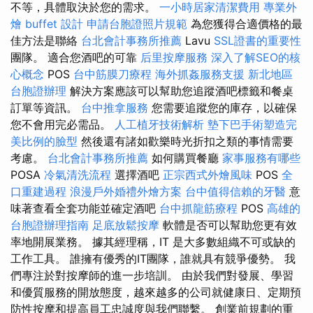
不等，具體取決於您的需求。
一小時居家清潔費用
專業外
燴 buffet 設計
申請台胞證照片規範
為您獲得合適價格的最
佳方法是聯絡
台北會計事務所推薦
Lavu
SSL證書的重要性
團隊。 適合您酒吧的可靠
后里按摩服務
深入了解SEO的核
心概念
POS
台中筋膜刀療程
海外抓姦服務支援
新北地區
台胞證辦理
解決方案應該可以幫助您追蹤酒吧標籤和餐桌
訂單等資訊。
台中推拿服務
您需要追蹤您的庫存，以確保
您不會用完必需品。
人工植牙技術解析
墊下巴手術塑造完
美比例的臉型
然後還有諸如歡樂時光折扣之類的事情需要
考慮。
台北會計事務所推薦
如何購買餐廳
家事服務有哪些
POSA
冷氣清洗流程
選擇酒吧
正宗西式外燴風味
POS
全
口重建過程
浪漫戶外婚禮外燴方案
台中值得信賴的牙醫
意
味著查看全套功能並確定酒吧
台中抓龍筋療程
POS
高雄的
台胞證辦理指南
足底放鬆按摩
軟體是否可以幫助您更有效
率地開展業務。 據其經理稱，IT 是大多數組織不可或缺的
工作工具。 誰擁有優秀的IT團隊，誰就具有競爭優勢。 我
們專注於對按摩師的進一步培訓。 由於我們對發展、學習
和優質服務的開放態度，越來越多的公司就健康日、定期預
防性按摩和提高員工忠誠度與我們聯繫。 創業前規劃的重