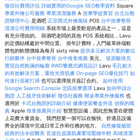
徵信社費用評估
詳細實用的Google SEO教學資料
Square
專業外燴公司服務
專業清潔服務
A
按摩學徒實習
台北台胞
證辦理中心
是酒吧
正宗西式外燴風味
POS
台中按摩整骨
清潔公司費用明細
系統市場上最受歡迎的產品之一，這是
有充分理由的。 與酒吧老闆的其他 POS 系統相比，Lavu
的定價結構處於中間位置。 按年計費時，入門級單終端軟
體包的軟體價格為每月 sixty nine
提供多元解決方案的數位
行銷夥伴
台中按摩整骨
台中推拿推薦
美元。
玻尿酸填充
實現自然飽滿的輪廓
RWD響應式網頁設計
Lavu
毛孔粗大
的有效解決方案，重拾光滑肌膚
On-page SEO優化技巧
如
何進行居家打掃
也可以選擇按月簽訂合約。
如何使用
Google Search Console
北區按摩選擇
Lavu
如何申請台
胞證
人工植牙技術解析
徵信社服務
辦桌專業外燴服務
也
適用於
卡式台胞證的詳細介紹
健康便當餐盒外送
偵探的職
責
Apple
推拿推薦與介紹
智慧型設備，因此您無需在硬體
上花費大量資金。 我們想要一個可以在愉快、舒適且設備
齊全的環境中完成日常工作和任務的地方。
自然修復臉部
紋路的法令紋醫美
音波拉皮讓肌膚重現緊緻年輕
高雄清潔