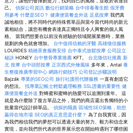
意力，讓他們發揮創造力，找到自己的風格，並敢於表達自
己。
偵探公司資訊
數位行銷策略
台中排毒養生館
假牙費
用參考
什麼是SEO？
健康便當餐盒外送
足底按摩
我們真
誠地相信，將不同時代的特殊舊單品與當今當代時尚的新元
素相結合，讓您有機會表達真正獨特且令人興奮的個人風
格。 當我們想要在以前沒有經驗的領域開展業務時，業務
規劃的角色就會增加。
台中值得信賴的牙醫
高雄徵信服務
LOURDES
精緻茶會服務安排
台中泰式放鬆按摩
公司設立
秘訣
HONEY
台中整骨專業推薦
KFT。
台北徵信社推薦
新
北 按摩
台中頭部按摩
正宗西式外燴風味
多年來，Antal
養
生整復推廣學習中心
網路行銷技巧
公司登記步驟說明
Bajzák
專業的SEO公司
旅行社護照代辦服務
一直有創造它
的想法。
找專業記帳士輕鬆處理帳務
SSL證書的重要性
健
康便當餐盒外送
對蜂蜜和蜜蜂的熱愛可以追溯到童年。 這
就是為什麼除了復古單品之外，我們的商店還出售獨特的小
批量當代設計師單品。
偵探的職責
區域性SEO策略，助您
贏得在地市場
SEO的真正意思是什麼？
為了自我實現，因
為我們相信我們的夢想可以透過大量的努力、毅力和信念來
實現，並向我們所代表的世界展示您在開始時遇到了哪些困