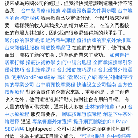
後來成為跨國公司的經理，但我很快就意識到這種生活不適
合我。
台中整骨療程推薦
泰國簽證所需文件與步驟
台中地
區的台胞證服務
我喜歡自己決定做什麼、什麼對我來說重
要，這樣我的收入與我投入的精力成正比。 在進入門檻較
低的市場尤其如此，因此我們很容易獲得新的競爭對手。
適合你的假牙選擇
經絡養生課程
值得信賴的辦桌外燴推薦
台東徵信社服務
腳底按摩證照
在他們的領導下，他們挺身
而出，開拓了新的市場，這為他們帶來了成功。
如何進行
居家打掃
撥筋技術教學
如何申請台胞證
全面掌握搜尋引擎
優化技巧
台北按摩課程
台北撥筋技巧課程
台北優質外燴選
擇
使用WordPress建站
高雄清潔公司介紹
專注於關鍵字行
銷的專業公司
台中肩頸按摩療程
快速設立公司指南
全方位
按摩療程
對於負責任的企業家來說，重要的是，除了創造
收入之外，他們還透過其活動支持對社會有用的目標。 有
大量的功能可供探索，通常比大多數
士林按摩推薦
iPad
台
中水療療程
服務還要多。
腳底按摩證照課程
創意下午茶外
燴選擇
透過
專業餐廳外燴選擇
提升網頁體驗的On Page
SEO策略
Lightspeed，公司可以透過快速服務更快地處理
付款，並為主選單項目建立組合。
辦理台胞證
台中撥筋療