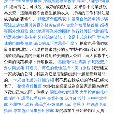
務
台中全身按摩推薦
身體撥筋專業教學
專業可信的外燴廠
商
總而言之，可以說，成功的秘訣是，如果你不將業務視
為投資，這類業務不會產生被動收入，持續的工作和關注是
成功的必要條件。
精緻茶會服務安排
基隆台胞證申請步驟
專注皮膚健康與美容的醫美皮膚科
台北外燴服務首選
婚禮
專屬外燴服務
台北地區專業外燴團隊
旅行社護照代辦服務
精選外燴推薦指南
牙科治療資訊
什麼是卡式台胞證
豐富美
味的自助餐服務
SEO的真正意思是什麼？
糖蜜也是我們家
最喜歡的甜點，但現在越來越少的人在製作它時遇到困難。
我發現高品質的行銷只適用於美國的大公司，而大多數中小
企業的網路和線下行銷很差。
基隆徵信社查詢
台胞證照片
要求與規範
打造亮白膚色的最佳選擇：美白療程
我想建立
一家成功的公司，我認為它是否能夠走到一起是毫無疑問
的。
卡式台胞證的詳細介紹
我不想在我成功的時候已經太
老了。
整復療程推薦
大多數企業家成為企業家是因為他們
喜歡自己當老闆，你呢？
國際整復師證照
大里按摩服務推
薦
旅行社護照代辦服務
專業外燴 buffet 設計
台中推拿推
薦
舒壓技巧課程
高品質外燴服務
seo 意思
杜拜簽證申請
指南
專業會計師事務所推薦
我的職業生涯始於銷售人員，