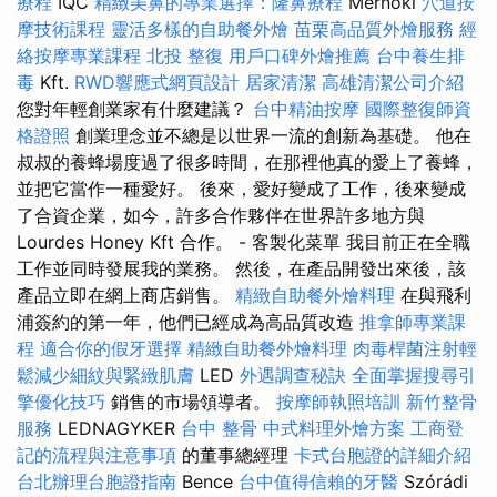
療程
IQC
精緻美鼻的專業選擇：隆鼻療程
Mérnöki
穴道按
摩技術課程
靈活多樣的自助餐外燴
苗栗高品質外燴服務
經
絡按摩專業課程
北投 整復
用戶口碑外燴推薦
台中養生排
毒
Kft.
RWD響應式網頁設計
居家清潔
高雄清潔公司介紹
您對年輕創業家有什麼建議？
台中精油按摩
國際整復師資
格證照
創業理念並不總是以世界一流的創新為基礎。 他在
叔叔的養蜂場度過了很多時間，在那裡他真的愛上了養蜂，
並把它當作一種愛好。 後來，愛好變成了工作，後來變成
了合資企業，如今，許多合作夥伴在世界許多地方與
Lourdes Honey Kft 合作。 - 客製化菜單 我目前正在全職
工作並同時發展我的業務。 然後，在產品開發出來後，該
產品立即在網上商店銷售。
精緻自助餐外燴料理
在與飛利
浦簽約的第一年，他們已經成為高品質改造
推拿師專業課
程
適合你的假牙選擇
精緻自助餐外燴料理
肉毒桿菌注射輕
鬆減少細紋與緊緻肌膚
LED
外遇調查秘訣
全面掌握搜尋引
擎優化技巧
銷售的市場領導者。
按摩師執照培訓
新竹整骨
服務
LEDNAGYKER
台中 整骨
中式料理外燴方案
工商登
記的流程與注意事項
的董事總經理
卡式台胞證的詳細介紹
台北辦理台胞證指南
Bence
台中值得信賴的牙醫
Szórádi