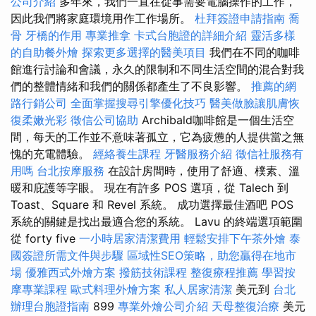
公司介紹
多年來，我們一直在從事需要電腦操作的工作，
因此我們將家庭環境用作工作場所。
杜拜簽證申請指南
喬
骨
牙橋的作用
專業推拿
卡式台胞證的詳細介紹
靈活多樣
的自助餐外燴
探索更多選擇的醫美項目
我們在不同的咖啡
館進行討論和會議，永久的限制和不同生活空間的混合對我
們的整體情緒和我們的關係都產生了不良影響。
推薦的網
路行銷公司
全面掌握搜尋引擎優化技巧
醫美做臉讓肌膚恢
復柔嫩光彩
徵信公司協助
Archibald咖啡館是一個生活空
間，每天的工作並不意味著孤立，它為疲憊的人提供當之無
愧的充電體驗。
經絡養生課程
牙醫服務介紹
徵信社服務有
用嗎
台北按摩服務
在設計房間時，使用了舒適、樸素、溫
暖和庇護等字眼。 現在有許多 POS 選項，從 Talech 到
Toast、Square 和 Revel 系統。 成功選擇最佳酒吧 POS
系統的關鍵是找出最適合您的系統。 Lavu 的終端選項範圍
從 forty five
一小時居家清潔費用
輕鬆安排下午茶外燴
泰
國簽證所需文件與步驟
區域性SEO策略，助您贏得在地市
場
優雅西式外燴方案
撥筋技術課程
整復療程推薦
學習按
摩專業課程
歐式料理外燴方案
私人居家清潔
美元到
台北
辦理台胞證指南
899
專業外燴公司介紹
天母整復治療
美元