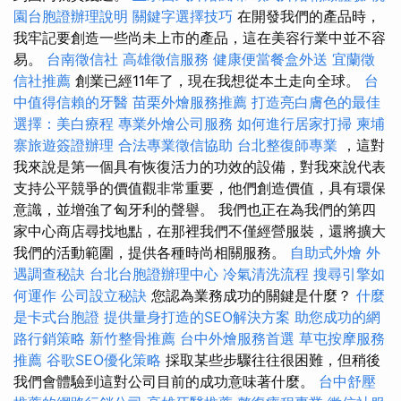
園台胞證辦理說明
關鍵字選擇技巧
在開發我們的產品時，
我牢記要創造一些尚未上市的產品，這在美容行業中並不容
易。
台南徵信社
高雄徵信服務
健康便當餐盒外送
宜蘭徵
信社推薦
創業已經11年了，現在我想從本土走向全球。
台
中值得信賴的牙醫
苗栗外燴服務推薦
打造亮白膚色的最佳
選擇：美白療程
專業外燴公司服務
如何進行居家打掃
柬埔
寨旅遊簽證辦理
合法專業徵信協助
台北整復師專業
，這對
我來說是第一個具有恢復活力的功效的設備，對我來說代表
支持公平競爭的價值觀非常重要，他們創造價值，具有環保
意識，並增強了匈牙利的聲譽。 我們也正在為我們的第四
家中心商店尋找地點，在那裡我們不僅經營服裝，還將擴大
我們的活動範圍，提供各種時尚相關服務。
自助式外燴
外
遇調查秘訣
台北台胞證辦理中心
冷氣清洗流程
搜尋引擎如
何運作
公司設立秘訣
您認為業務成功的關鍵是什麼？
什麼
是卡式台胞證
提供量身打造的SEO解決方案
助您成功的網
路行銷策略
新竹整骨推薦
台中外燴服務首選
草屯按摩服務
推薦
谷歌SEO優化策略
採取某些步驟往往很困難，但稍後
我們會體驗到這對公司目前的成功意味著什麼。
台中舒壓