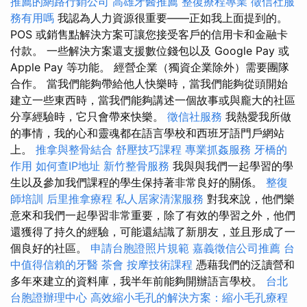
推薦的網路行銷公司
高雄牙醫推薦
整復療程專業
徵信社服
務有用嗎
我認為人力資源很重要——正如我上面提到的。
POS 或銷售點解決方案可讓您接受客戶的信用卡和金融卡
付款。 一些解決方案還支援數位錢包以及 Google Pay 或
Apple Pay 等功能。 經營企業（獨資企業除外）需要團隊
合作。 當我們能夠帶給他人快樂時，當我們能夠從頭開始
建立一些東西時，當我們能夠講述一個故事或與龐大的社區
分享經驗時，它只會帶來快樂。
徵信社服務
我熱愛我所做
的事情，我的心和靈魂都在語言學校和西班牙語門戶網站
上。
推拿與整骨結合
舒壓技巧課程
專業抓姦服務
牙橋的
作用
如何查IP地址
新竹整骨服務
我與與我們一起學習的學
生以及參加我們課程的學生保持著非常良好的關係。
整復
師培訓
后里推拿療程
私人居家清潔服務
對我來說，他們樂
意來和我們一起學習非常重要，除了有效的學習之外，他們
還獲得了持久的經驗，可能還結識了新朋友，並且形成了一
個良好的社區。
申請台胞證照片規範
嘉義徵信公司推薦
台
中值得信賴的牙醫
茶會
按摩技術課程
憑藉我們的泛讀營和
多年來建立的資料庫，我半年前能夠開辦語言學校。
台北
台胞證辦理中心
高效縮小毛孔的解決方案：縮小毛孔療程