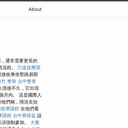
About
些，通常需要更長的
請流程。
穴道按摩課
拒絕接收乘坐聖路易斯
新竹 整骨
台中整脊
入境後不久，它出現
個月內。 這是國際人
他們稱，情況在短
體按摩課程
在他們看
摩課程
台中喬骨盆
該
必須強制參加。
大雅