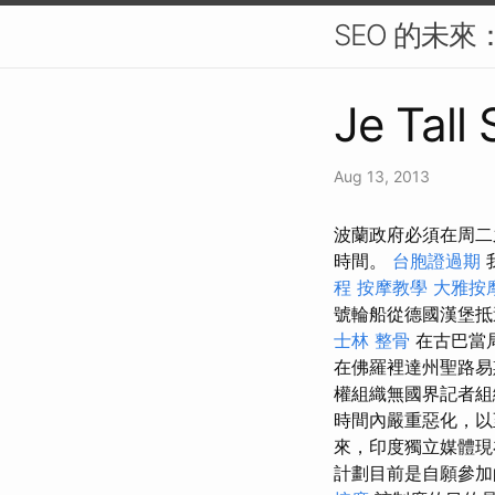
SEO 的未
Je Tall
Aug 13, 2013
波蘭政府必須在周二
時間。
台胞證過期
程
按摩教學
大雅按
號輪船從德國漢堡抵
士林 整骨
在古巴當
在佛羅裡達州聖路易
權組織無國界記者組
時間內嚴重惡化，以
來，印度獨立媒體現
計劃目前是自願參