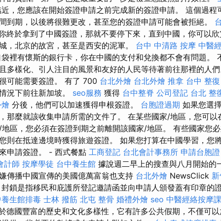
近，您應該在開始簽證申請之前完成新的簽證申請。 這個過程
間到期，以後將很難更改，甚至您的簽證申請可能會被拒絕。
你終於拿到了中國簽證，那就不要停下來，直到中國，你可以欣
城，北京的故宮，甚至是西安的泥軍。
台中 中清路 按摩
中醫
袋裡有懷斯的銀行卡，你在中國的支付和兌換都不會有問題。 
且多樣化、引人注目的風景和友好的人民等待著前往那裡的人們
可能需要簽證。 有了 700
台北外燴
台北外燴
推拿
台中 整復
的情況下前往新加坡。
seo服務
獲得
台中整脊
公司登記
台北 整
外燴
分後，他們可以加速獲得申根簽證。
台胞證過期
如果您選擇
，那麼就該收集申請所需的文件了。 在某些國家/地區，您可以
/地區，您必須在簽證到期之前離開該國家/地區。 有些國家您
您則在抵達邊境時獲得旅遊簽證。 如果您打算在中國學習，您
來申請簽證。 - 西式餐點
工商登記
台北會計事務所
申請台胞證
會計師
按摩學徒
台中養生館
據說週二早上的搜查與八月開始的一
嫌傳播中國宣傳的美國億萬富翁也支持
台北外燴
NewsClick
新
 封鎖是指移民和庇護所登記邀請函並向申請人頒發蓋有印章的
中養生館排毒
士林 撥筋
北屯 整骨
婚禮外燴
seo
中醫經絡按摩
於德國豐富的歷史和文化多樣性，它有許多公共假期，不僅可以放鬆