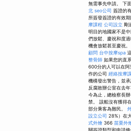
無需事先申請。 下
北
seo公司
簽證的有
所簽發簽證的有效期
摩課程
公司設立
剛
明目的地國家不是中
們放鬆、慶祝和度過
機會放鬆甚至慶祝
顧問
台中按摩spa
這
整骨師
如果您的直系
600分的人可以在
作的公司
經絡按摩
機構發出警告，並承
反腐敗辦公室在去年
今為止，總檢察長辦
禁。 該船沒有獲得
部分乘客為難民。
設立公司
28%）在
式外燴
366
苗栗外
關簽證類型和申請條