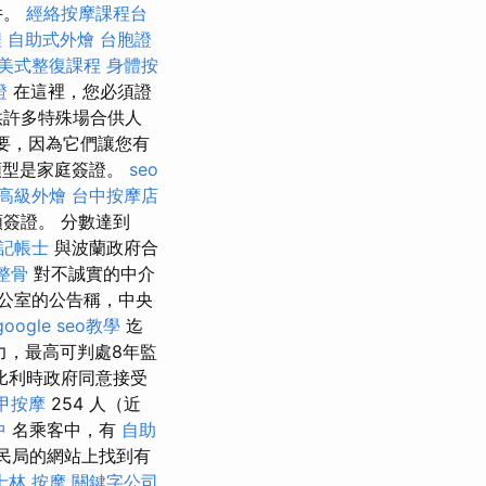
件。
經絡按摩課程台
程
自助式外燴
台胞證
美式整復課程
身體按
證
在這裡，您必須證
供許多特殊場合供人
要，因為它們讓您有
類型是家庭簽證。
seo
高級外燴
台中按摩店
簽證。 分數達到
記帳士
與波蘭政府合
整骨
對不誠實的中介
公室的公告稱，中央
google seo教學
迄
力，最高可判處8年監
比利時政府同意接受
甲按摩
254 人（近
中
名乘客中，有
自助
民局的網站上找到有
士林 按摩
關鍵字公司