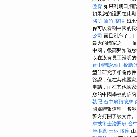
整脊
如果到期日期臨
如果您的護照在此期
務所
新竹 整復
如果
你可以看到中國的長
公司
而且別忘了，口
最大的國家之一，而
中國，很高興知道您很
以在沒有員工證明
台中體態矯正
餐廳
型並研究了相關條件
簽證，但在其他國家
申請，而在其他國家
您的中國學校的信函
執照
台中肩頸按摩
國媒體報道稱一名涉
警方打開了該文件。
摩技術士證照班
台
摩推薦
士林 按摩
由