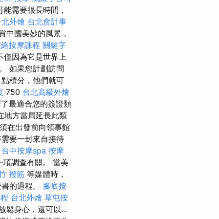
可能需要很長時間，
台北外燴
台北會計事
賞中國美妙的風景，
經絡按摩課程
關鍵字
不僅因為它是世界上
。 如果您計劃訪問
點積分，他們就可
復
750
台北高級外燴
了最適合您的簽證類
在地方當局延長此類
必須在出發前向領事館
將需要一封來自接待
台中按摩spa
按摩
項調查有關。 當美
竹 撥筋
等媒體時，
證書的過程。
腳底按
課程
台北外燴
草屯按
身心，還可以...