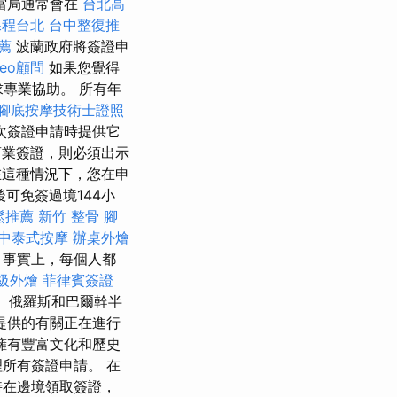
當局通常會在
台北高
課程台北
台中整復推
薦
波蘭政府將簽證申
seo顧問
如果您覺得
專業協助。 所有年
腳底按摩技術士證照
次簽證申請時提供它
業簽證，則必須出示
這種情況下，您在申
可免簽過境144小
鬆推薦
新竹 整骨
腳
中泰式按摩
辦桌外燴
 事實上，每個人都
級外燴
菲律賓簽證
、俄羅斯和巴爾幹半
提供的有關正在進行
擁有豐富文化和歷史
所有簽證申請。 在
時在邊境領取簽證，