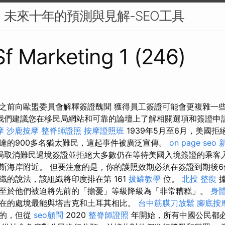
來：未來十年的預測與見解-SEO工具
 Sf Marketing 1 (246)
之前向歐盟委員會解釋簽證醜聞 獲得員工簽證可能會更複雜一
我們建議您在移民局網站和可靠的論壇上了解相關選項和簽證申
摩
沙鹿按摩
整脊師證照
按摩證照班
1939年5月至6月，美國
達的900多名猶太難民，這起事件被廣泛宣傳。
on page seo
局取消難民過境簽證並拒絕大多數仍在等待美國入境簽證的乘客
斯海岸附近。 但要注意的是，你的護照效期必須在簽證到期後6
織的說法，該組織將印度排在第 161
拔罐教學
位。
北投 整復
據
至於他們被迫將先前的「擔憂」等級降級為「非常糟糕」。
身
在的處境最能與塔吉克和土耳其相比。
台中筋膜刀放鬆
腳底按
加的，但從
seo顧問
2020
整脊師證照
年開始，所有中國公民都