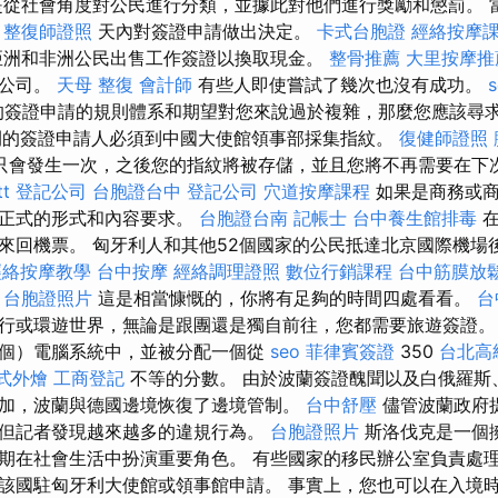
從社會角度對公民進行分類，並據此對他們進行獎勵和懲罰。 
5
整復師證照
天內對簽證申請做出決定。
卡式台胞證
經絡按摩
亞洲和非洲公民出售工作簽證以換取現金。
整骨推薦
大里按摩推
部公司。
天母 整復
會計師
有些人即使嘗試了幾次也沒有成功。
的簽證申請的規則體系和期望對您來說過於複雜，那麼您應該尋求
之間的簽證申請人必須到中國大使館領事部採集指紋。
復健師證照
只會發生一次，之後您的指紋將被存儲，並且您將不再需要在下
t
登記公司
台胞證台中
登記公司
穴道按摩課程
如果是商務或商
有正式的形式和內容要求。
台胞證台南
記帳士
台中養生館排毒
在
來回機票。 匈牙利人和其他52個國家的公民抵達北京國際機場後
經絡按摩教學
台中按摩
經絡調理證照
數位行銷課程
台中筋膜放
台胞證照片
這是相當慷慨的，你將有足夠的時間四處看看。
台
行或環遊世界，無論是跟團還是獨自前往，您都需要旅遊簽證。
個）電腦系統中，並被分配一個從
seo
菲律賓簽證
350
台北高
式外燴
工商登記
不等的分數。 由於波蘭簽證醜聞以及白俄羅斯
加，波蘭與德國邊境恢復了邊境管制。
台中舒壓
儘管波蘭政府
但記者發現越來越多的違規行為。
台胞證照片
斯洛伐克是一個
期在社會生活中扮演重要角色。 有些國家的移民辦公室負責處理
該國駐匈牙利大使館或領事館申請。 事實上，您也可以在入境