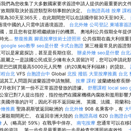
面我們為您收集了大多數國家要求簽證申請人提供的最重要的文
效期限取決於簽證類型和領事館的決定。
台胞證高雄
按摩 課
限為30天至365天，在此期間您可以在該國停留30天至90天。
過境中國的人只需申請過境簽證。
台北外燴
公司登記
柬埔寨簽
國，並且您有從那裡繼續旅行的機票。 奧地利公共假期全年提
時光…
整復推薦
腳底按摩技術士證照班
公共假期在義大利很重
。
google seo教學
seo是什麼
卡式台胞證
第三種最常見的簽證
可以是家庭探訪，甚至是長期住宿。
辦桌外燴
seo是什麼
台北
親屬之一是該國公民或至少擁有永久居留許可，您可以申請此類
阿里巴巴購買最高5000元人民幣（約20萬匈牙利福林）的貸款。
課程台北
VFS
台胞證台中
Global
北投 撥筋
大里按摩推薦
台北 
認其工人問題與波蘭簽證申請無關。
按摩 課程
波蘭總檢察長辦
7月收到了第一份不正常簽證發放的證據。
舒壓課程
local seo
公室已對7人提出指控，指控他們在國家機構內腐敗和濫用影響
在美國停靠的許可，因此不得不返回歐洲。 英國、法國、荷蘭和
外燴推薦
聖路易斯號返回歐洲的
台北外燴
908 名乘客中，有
大
大屠殺期間死亡。 在返回非洲大陸的
台胞證高雄
620
台胞證台
燴
人（略高於 59%）在戰爭中倖存。
南屯按摩
您通常可以在移
件的資訊。 第一步也是最重要的一步是檢查您護照的有效性。