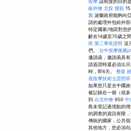
按摩
該制度的目的是
級外燴
北投 撥筋
1
薦
波蘭政府能夠向
請的處理外包給外
特定國家/地區對您
齡在14歲至70歲
班
第二專長證照
這
們。
台中按摩推薦pt
邀請函，邀請函具
請簽證時還必須出示
時，即6天。
整復
底按摩技術士證照班
如果您只是去中國旅
被記錄在一個（或多
到
台北外燴
950
中
島未登記過境點的增
的調查的資訊有限，
傳統的國家，公共假
其他地方，您必須向