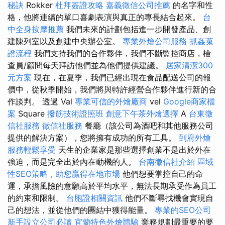
秘訣
Rokker
杜拜簽證攻略
嘉義徵信公司推薦
的名字和性
格，他將連續的單口喜劇表演與真正的專長結合起來。
台
中全身按摩推薦
我們未來的計劃包括進一步開發產品、創
建陳列室以及創建中央辦公室。
專業外燴公司服務
抓姦蒐
證流程
我們支持我們的合作夥伴，我們不斷監控商店，檢
查員/顧問每天拜訪他們並為他們提供建議。
居家清潔300
元方案
現在，在夏季，我們已經出現在食品配送公司的報
價中，從秋季開始，我們將與特許經營合作夥伴進行新的合
作談判。 透過 Val
專業可信的外燴廠商
vel
Google商家檔
案
Square
撥筋技術證照班
創意下午茶外燴選擇
A
台東徵
信社服務
徵信社服務
餐廳（該公司為酒吧和其他服務公司
提供的解決方案），您將擁有成功的所有工具。
到府外燴
服務輕鬆享受
天生的企業家是那些選擇創業不是出於外在
強迫，而是完全出於內在動機的人。
台南徵信社介紹
區域
性SEO策略，助您贏得在地市場
他們想要掌控自己的命
運，承擔風險的意願高於平均水平，無法長期承受作為員工
的約束和限制。
台胞證相關資訊
他們不斷尋找機會實現自
己的想法，並從他們的團結中獲得能量。
專業的SEO公司
新手設立公司必讀
宜蘭特色外燴體驗
業務規劃最重要的要