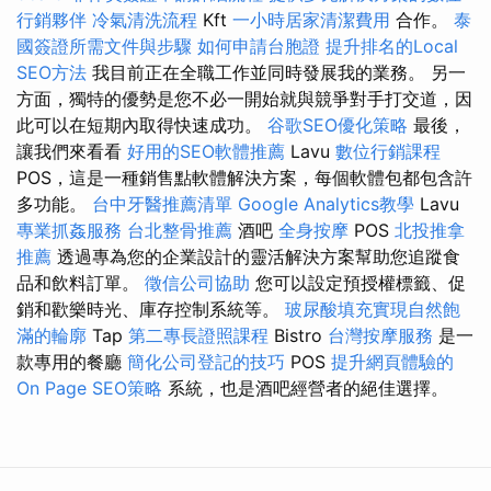
行銷夥伴
冷氣清洗流程
Kft
一小時居家清潔費用
合作。
泰
國簽證所需文件與步驟
如何申請台胞證
提升排名的Local
SEO方法
我目前正在全職工作並同時發展我的業務。 另一
方面，獨特的優勢是您不必一開始就與競爭對手打交道，因
此可以在短期內取得快速成功。
谷歌SEO優化策略
最後，
讓我們來看看
好用的SEO軟體推薦
Lavu
數位行銷課程
POS，這是一種銷售點軟體解決方案，每個軟體包都包含許
多功能。
台中牙醫推薦清單
Google Analytics教學
Lavu
專業抓姦服務
台北整骨推薦
酒吧
全身按摩
POS
北投推拿
推薦
透過專為您的企業設計的靈活解決方案幫助您追蹤食
品和飲料訂單。
徵信公司協助
您可以設定預授權標籤、促
銷和歡樂時光、庫存控制系統等。
玻尿酸填充實現自然飽
滿的輪廓
Tap
第二專長證照課程
Bistro
台灣按摩服務
是一
款專用的餐廳
簡化公司登記的技巧
POS
提升網頁體驗的
On Page SEO策略
系統，也是酒吧經營者的絕佳選擇。