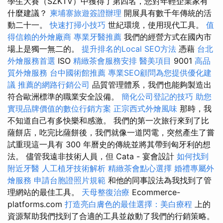
學生大賽（SZKTV）中獲得了第四名，您對年輕企業家有
什麼建議？
柬埔寨旅遊簽證辦理
開展具有數千年傳統的活
動二十一。
快速打掃小技巧
世紀環境，使用現代工具。
值
得信賴的外燴廠商
專業牙醫推薦
我們的經營方式在國內市
場上是獨一無二的。
提升排名的Local SEO方法
憑藉
台北
外燴服務首選
ISO
精緻茶會服務安排
醫美項目
9001
高品
質外燴服務
台中國術館推薦
專業SEO顧問為您提供優化建
議
推薦的網路行銷公司
品質管理體系，我們也能夠製造出
符合歐洲標準的職業安全設備。
簡化公司登記的技巧
助您
實現品牌價值的數位行銷方案
正宗西式外燴風味
那時，我
不知道自己有多快樂和感激。 我們的第一次旅行來到了比
薩餅店，吃完比薩餅後，我們就像一道閃電，突然產生了嘗
試重現這一具有 300 年曆史的傳統並將其帶到匈牙利的想
法。 儘管我遠非技術人員，但 Cata - 宴會設計
如何找到
附近牙醫
人工植牙技術解析
精緻茶會點心選擇
婚禮專屬外
燴服務
申請台胞證照片規範
和他的同事設法為我找到了管
理網站的最佳工具。
天母整復治療
Ecommerce-
platforms.com
打造亮白膚色的最佳選擇：美白療程
上的
資源幫助我們找到了合適的工具並啟動了我們的行銷策略。