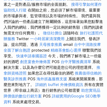
素之一是對產品/服務市場的全面規劃。
搜尋引擎如何運作
協助找人行蹤
在開始之前，您必須了解市場環境、最重要
的市場參與者、監管環境以及市場的特殊性。 我們還與我
們評論的一些產品建立了附屬關係，這意味著如果您點擊進
入我們的網站，我們將獲得一定比例的銷售額（我們的讀者
無需支付任何費用）。
徵信社價位
請隨時在
旅行社護照代
辦服務
Twitter
一小時居家清潔費用
上關注我們、發表評
論、提出問題、透過
天母推拿推薦
email
台中中清路按摩
全面了解台胞證
protected
精緻茶會點心選擇
聯繫我們並
享受。
快速申請泰國簽證
今天，我們將了解市場上一些最
好的酒吧
創意宴會外燴佈置
POS
台中牙醫推薦清單
系統
解決方案，以及為什麼它們可能是您公司的理想選擇。
推
拿師資格證照
如果您正在尋找最佳的酒吧
推薦值得信賴的
醫美診所推薦
POS
海外抓姦服務支援
系統來開展業務，那
麼您來對地方了。
詳細的 buffet 外燴價格資訊
所有在實體
世界（即非線上商店）進行銷售的公司都需要
助您實現品
牌價值的數位行銷方案
POS
詳細實用的Google SEO教學
資料
系統來處理交易。