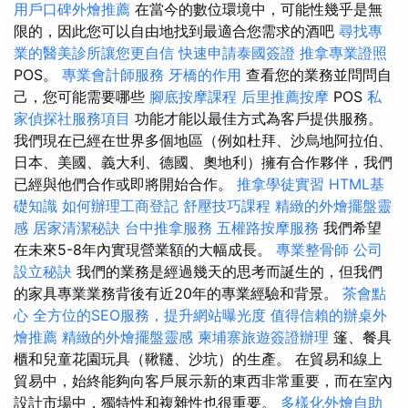
用戶口碑外燴推薦
在當今的數位環境中，可能性幾乎是無
限的，因此您可以自由地找到最適合您需求的酒吧
尋找專
業的醫美診所讓您更自信
快速申請泰國簽證
推拿專業證照
POS。
專業會計師服務
牙橋的作用
查看您的業務並問問自
己，您可能需要哪些
腳底按摩課程
后里推薦按摩
POS
私
家偵探社服務項目
功能才能以最佳方式為客戶提供服務。
我們現在已經在世界多個地區（例如杜拜、沙烏地阿拉伯、
日本、美國、義大利、德國、奧地利）擁有合作夥伴，我們
已經與他們合作或即將開始合作。
推拿學徒實習
HTML基
礎知識
如何辦理工商登記
舒壓技巧課程
精緻的外燴擺盤靈
感
居家清潔秘訣
台中推拿服務
五權路按摩服務
我們希望
在未來5-8年內實現營業額的大幅成長。
專業整骨師
公司
設立秘訣
我們的業務是經過幾天的思考而誕生的，但我們
的家具專業業務背後有近20年的專業經驗和背景。
茶會點
心
全方位的SEO服務，提升網站曝光度
值得信賴的辦桌外
燴推薦
精緻的外燴擺盤靈感
柬埔寨旅遊簽證辦理
篷、餐具
櫃和兒童花園玩具（鞦韆、沙坑）的生產。 在貿易和線上
貿易中，始終能夠向客戶展示新的東西非常重要，而在室內
設計市場中，獨特性和複雜性也很重要。
多樣化外燴自助