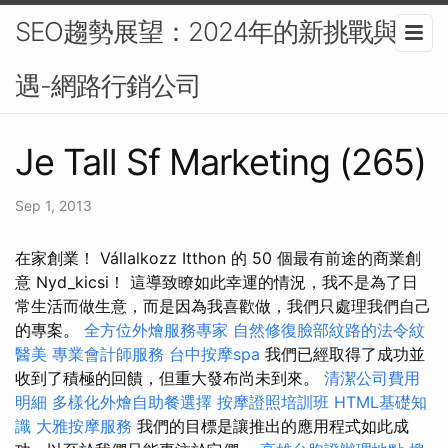
SEO趨勢展望：2024年的新挑戰與機
遇-網路行銷公司
Je Tall Sf Marketing (265)
Sep 1, 2013
在家創業！ Vállalkozz Itthon 的 50 個最有前途的商業創
意 Nyd_kicsi！ 這導致瞭如此幸運的情況，我不是為了日
常生活而做生意，而是因為我喜歡做，我們只處理我們自己
的專案。
全方位外燴服務專家
自然修復臉部紋路的法令紋
醫美
專業會計師服務
台中按摩spa
我們已經取得了成功並
收到了積極的回饋，但重大發布尚未到來。
清潔公司費用
明細
多樣化外燴自助餐選擇
按摩證照培訓班
HTML基礎知
識
大雅按摩服務
我們的目標是讓推出的應用程式如此成