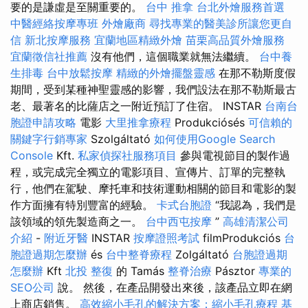
要的是謙虛是至關重要的。
台中 推拿
台北外燴服務首選
中醫經絡按摩專班
外燴廠商
尋找專業的醫美診所讓您更自
信
新北按摩服務
宜蘭地區精緻外燴
苗栗高品質外燴服務
宜蘭徵信社推薦
沒有他們，這個職業就無法繼續。
台中養
生排毒
台中放鬆按摩
精緻的外燴擺盤靈感
在那不勒斯度假
期間，受到某種神聖靈感的影響，我們設法在那不勒斯最古
老、最著名的比薩店之一附近預訂了住宿。 INSTAR
台南台
胞證申請攻略
電影
大里推拿療程
Produkciósés
可信賴的
關鍵字行銷專家
Szolgáltató
如何使用Google Search
Console
Kft.
私家偵探社服務項目
參與電視節目的製作過
程，或完成完全獨立的電影項目、宣傳片、訂單的完整執
行，他們在駕駛、摩托車和技術運動相關的節目和電影的製
作方面擁有特別豐富的經驗。
卡式台胞證
“我認為，我們是
該領域的領先製造商之一。
台中西屯按摩
”
高雄清潔公司
介紹
-
附近牙醫
INSTAR
按摩證照考試
filmProdukciós
台
胞證過期怎麼辦
és
台中整脊療程
Zolgáltató
台胞證過期
怎麼辦
Kft
北投 整復
的 Tamás
整脊治療
Pásztor
專業的
SEO公司
說。 然後，在產品開發出來後，該產品立即在網
上商店銷售。
高效縮小毛孔的解決方案：縮小毛孔療程
基