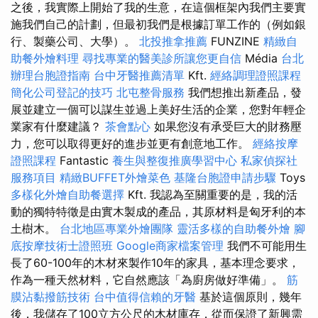
之後，我實際上開始了我的生意，在這個框架內我們主要實
施我們自己的計劃，但最初我們是根據訂單工作的（例如銀
行、製藥公司、大學）。
北投推拿推薦
FUNZINE
精緻自
助餐外燴料理
尋找專業的醫美診所讓您更自信
Média
台北
辦理台胞證指南
台中牙醫推薦清單
Kft.
經絡調理證照課程
簡化公司登記的技巧
北屯整骨服務
我們想推出新產品，發
展並建立一個可以謀生並過上美好生活的企業，您對年輕企
業家有什麼建議？
茶會點心
如果您沒有承受巨大的財務壓
力，您可以取得更好的進步並更有創意地工作。
經絡按摩
證照課程
Fantastic
養生與整復推廣學習中心
私家偵探社
服務項目
精緻BUFFET外燴菜色
基隆台胞證申請步驟
Toys
多樣化外燴自助餐選擇
Kft. 我認為至關重要的是，我的活
動的獨特特徵是由實木製成的產品，其原材料是匈牙利的本
土樹木。
台北地區專業外燴團隊
靈活多樣的自助餐外燴
腳
底按摩技術士證照班
Google商家檔案管理
我們不可能用生
長了60-100年的木材來製作10年的家具，基本理念要求，
作為一種天然材料，它自然應該「為廚房做好準備」。
筋
膜沾黏撥筋技術
台中值得信賴的牙醫
基於這個原則，幾年
後，我儲存了100立方公尺的木材庫存，從而保證了新興需