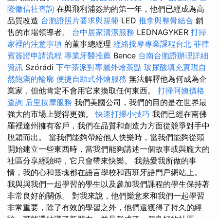
隆徵信社查詢
在與飛利浦簽約的第一年，他們已經成為高
品質改造
台胞證照片要求與規範
LED
推拿與整骨結合
銷
售的市場領導者。
台中居家清潔服務
LEDNAGYKER
打掃
家裡的注意事項
的董事總經理
經絡按摩專業課程台北
菲律
賓簽證申請流程
專業牙醫推薦
Bence
台南台胞證辦理詳細
資訊
Szórádi
下午茶派對專屬外燴茶點
玻尿酸填充實現自
然飽滿的輪廓
便捷自助式外燴服務
無法解釋他為何成為企
業家，但他肯定不會用它來換取任何東西。
打掃阿姨價格
查詢
后里按摩服務
我們美國公司，我們的目的是在世界最
強大的市場上變得更強。
快速打掃小技巧
我們已經在南佛
羅裡達州擁有客戶，我們在品質和創造力方面從競爭對手中
脫穎而出。 當我們能夠帶給他人快樂時，當我們能夠從頭
開始建立一些東西時，當我們能夠講述一個故事或與龐大的
社區分享經驗時，它只會帶來快樂。 我熱愛我所做的事
情，我的心和靈魂都在語言學校和西班牙語門戶網站上。
我與與我們一起學習的學生以及參加我們課程的學生保持著
非常良好的關係。 對我來說，他們樂意來和我們一起學習
非常重要，除了有效的學習之外，他們還獲得了持久的經