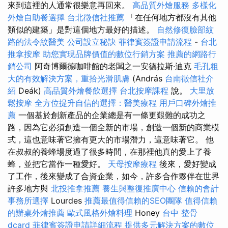
來到這裡的人通常很樂意再回來。
高品質外燴服務
多樣化
外燴自助餐選擇
台北徵信社推薦
「在任何地方都沒有其他
類似的建築」是對這個地方最好的描述。
自然修復臉部紋
路的法令紋醫美
公司設立秘訣
菲律賓簽證申請流程
-
台北
推拿按摩
助您實現品牌價值的數位行銷方案
推薦的網路行
銷公司
阿奇博爾德咖啡館的老闆之一安德拉斯·迪克
毛孔粗
大的有效解決方案，重拾光滑肌膚
(András
台南徵信社介
紹
Deák)
高品質外燴餐飲選擇
台北按摩課程
說。
大里放
鬆按摩
全方位提升自信的選擇：醫美療程
用戶口碑外燴推
薦
一個基於創新產品的企業總是有一條更艱難的成功之
路，因為它必須創造一個全新的市場，創造一個新的商業模
式，這也意味著它擁有更大的市場潛力，這意味著它。 他
在叔叔的養蜂場度過了很多時間，在那裡他真的愛上了養
蜂，並把它當作一種愛好。
天母按摩療程
後來，愛好變成
了工作，後來變成了合資企業，如今，許多合作夥伴在世界
許多地方與
北投推拿推薦
養生與整復推廣中心
信賴的會計
事務所選擇
Lourdes
推薦最值得信賴的SEO團隊
值得信賴
的辦桌外燴推薦
歐式風格外燴料理
Honey
台中 整骨
dcard
菲律賓簽證申請詳細流程
提供多元解決方案的數位