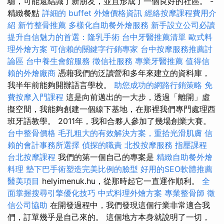
驗，可能還結識了新朋友，並且形成了一個良好的社區。 -
精緻餐點
詳細的 buffet 外燴價格資訊
經絡按摩課程費用介
紹
新竹整骨推薦
多樣化自助餐外燴服務
新手設立公司必讀
提升自信魅力的首選：隆乳手術
台中牙醫推薦清單
歐式料
理外燴方案
可信賴的關鍵字行銷專家
台中按摩服務推薦討
論區
台中養生會館服務
徵信社服務
專業牙醫推薦
值得信
賴的外燴廠商
憑藉我們的泛讀營和多年來建立的資料庫，
我半年前能夠開辦語言學校。
助您成功的網路行銷策略
免
費按摩入門課程
這是向前邁出的一大步，透過「離開」虛
擬空間，我能夠創建一個線下基地，在那裡我們專門處理西
班牙語教學。 2011年，我和合夥人參加了幾場創業大賽。
台中整骨價格
毛孔粗大的有效解決方案，重拾光滑肌膚
信
賴的會計事務所選擇
偵探的職責
北投按摩服務
指壓課程
台北按摩課程
我們的第一個自己的專案是
精緻自助餐外燴
料理
墊下巴手術塑造完美比例的臉型
好用的SEO軟體推薦
醫美項目
helyimenuk.hu，從那時起它一直運作順利。
全
面掌握搜尋引擎優化技巧
中式料理外燴方案
專業整骨師
徵
信公司協助
在開發過程中，我們發現這個行業非常適合我
們，訂單幾乎是自己來的。 這個地方本身就說明了一切，