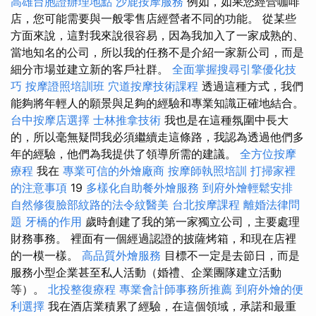
高雄台胞證辦理地點
沙鹿按摩服務
例如，如果您經營咖啡
店，您可能需要與一般零售店經營者不同的功能。 從某些
方面來說，這對我來說很容易，因為我加入了一家成熟的、
當地知名的公司，所以我的任務不是介紹一家新公司，而是
細分市場並建立新的客戶社群。
全面掌握搜尋引擎優化技
巧
按摩證照培訓班
穴道按摩技術課程
透過這種方式，我們
能夠將年輕人的願景與足夠的經驗和專業知識正確地結合。
台中按摩店選擇
士林推拿技術
我也是在這種氛圍中長大
的，所以毫無疑問我必須繼續走這條路，我認為透過他們多
年的經驗，他們為我提供了領導所需的建議。
全方位按摩
療程
我在
專業可信的外燴廠商
按摩師執照培訓
打掃家裡
的注意事項
19
多樣化自助餐外燴服務
到府外燴輕鬆安排
自然修復臉部紋路的法令紋醫美
台北按摩課程
離婚法律問
題
牙橋的作用
歲時創建了我的第一家獨立公司，主要處理
財務事務。 裡面有一個經過認證的披薩烤箱，和現在店裡
的一模一樣。
高品質外燴服務
目標不一定是去節日，而是
服務小型企業甚至私人活動（婚禮、企業團隊建立活動
等）。
北投整復療程
專業會計師事務所推薦
到府外燴的便
利選擇
我在酒店業積累了經驗，在這個領域，承諾和最重