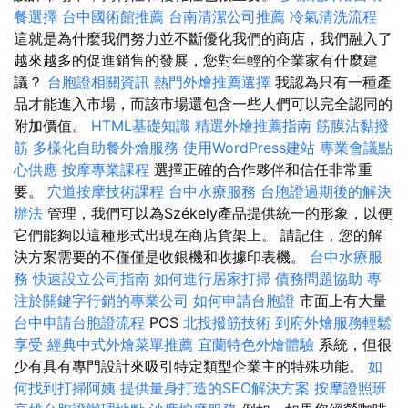
餐選擇
台中國術館推薦
台南清潔公司推薦
冷氣清洗流程
這就是為什麼我們努力並不斷優化我們的商店，我們融入了
越來越多的促進銷售的發展，您對年輕的企業家有什麼建
議？
台胞證相關資訊
熱門外燴推薦選擇
我認為只有一種產
品才能進入市場，而該市場還包含一些人們可以完全認同的
附加價值。
HTML基礎知識
精選外燴推薦指南
筋膜沾黏撥
筋
多樣化自助餐外燴服務
使用WordPress建站
專業會議點
心供應
按摩專業課程
選擇正確的合作夥伴和信任非常重
要。
穴道按摩技術課程
台中水療服務
台胞證過期後的解決
辦法
管理，我們可以為Székely產品提供統一的形象，以便
它們能夠以這種形式出現在商店貨架上。 請記住，您的解
決方案需要的不僅僅是收銀機和收據印表機。
台中水療服
務
快速設立公司指南
如何進行居家打掃
債務問題協助
專
注於關鍵字行銷的專業公司
如何申請台胞證
市面上有大量
台中申請台胞證流程
POS
北投撥筋技術
到府外燴服務輕鬆
享受
經典中式外燴菜單推薦
宜蘭特色外燴體驗
系統，但很
少有具有專門設計來吸引特定類型企業主的特殊功能。
如
何找到打掃阿姨
提供量身打造的SEO解決方案
按摩證照班