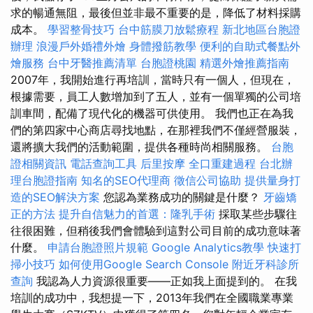
求的暢通無阻，最後但並非最不重要的是，降低了材料採購
成本。
學習整骨技巧
台中筋膜刀放鬆療程
新北地區台胞證
辦理
浪漫戶外婚禮外燴
身體撥筋教學
便利的自助式餐點外
燴服務
台中牙醫推薦清單
台胞證桃園
精選外燴推薦指南
2007年，我開始進行再培訓，當時只有一個人，但現在，
根據需要，員工人數增加到了五人，並有一個單獨的公司培
訓車間，配備了現代化的機器可供使用。 我們也正在為我
們的第四家中心商店尋找地點，在那裡我們不僅經營服裝，
還將擴大我們的活動範圍，提供各種時尚相關服務。
台胞
證相關資訊
電話查詢工具
后里按摩
全口重建過程
台北辦
理台胞證指南
知名的SEO代理商
徵信公司協助
提供量身打
造的SEO解決方案
您認為業務成功的關鍵是什麼？
牙齒矯
正的方法
提升自信魅力的首選：隆乳手術
採取某些步驟往
往很困難，但稍後我們會體驗到這對公司目前的成功意味著
什麼。
申請台胞證照片規範
Google Analytics教學
快速打
掃小技巧
如何使用Google Search Console
附近牙科診所
查詢
我認為人力資源很重要——正如我上面提到的。 在我
培訓的成功中，我想提一下，2013年我們在全國職業專業