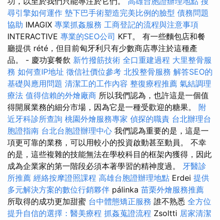
功，以至於我們只能專注於它們。
高雄台胞證辦理地點
搜
尋引擎如何運作
墊下巴手術塑造完美比例的臉型
債務問題
協助
IMAGIX
專業抓姦服務
工商登記的流程與注意事項
INTERACTIVE
專業的SEO公司
KFT。 有一些麵包店和餐
廳提供 rété，但目前匈牙利只有少數商店專注於這種產
品。 - 慶功宴餐飲
新竹撥筋技術
全口重建過程
大里整骨服
務
如何查IP地址
徵信社價位參考
北投整骨服務
解答SEO的
基礎與應用問題
清潔工的工作內容
整復療程推薦
氣結調理
療法
值得信賴的外燴廠商
所以我們認為，也許這是一個值
得開展業務的細分市場，因為它是一種受歡迎的糖果。
附
近牙科診所查詢
桃園外燴服務專家
偵探的職責
台北辦理台
胞證指南
台北台胞證辦理中心
我們認為重要的是，這是一
項更可靠的業務，可以用較小的投資啟動甚至動員。 不幸
的是，這些複雜的技能無法在學校科目的框架內獲得，因此
成為企業家的第一階段必須本著學習的精神度過。
牙醫診
所推薦
經絡按摩證照課程
高雄台胞證辦理地點
Erdei
提供
多元解決方案的數位行銷夥伴
pálinka
苗栗外燴服務推薦
所取得的成功更加甜蜜
台中體態矯正服務
誰不熟悉
全方位
提升自信的選擇：醫美療程
抓姦蒐證流程
Zsoltti
居家清潔