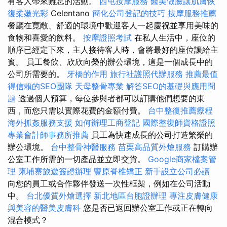
有客人帶來難忘的活動。
西屯按摩服務
醫美做臉讓肌膚恢
復柔嫩光彩
Celentano
簡化公司登記的技巧
按摩服務推薦
餐廳在寬敞、舒適的環境中歡迎客人一起慶祝並享用美味的
食物和喜愛的飲料。
按摩證照考試
在私人生活中，座位的
順序已經定下來，主人接待客人時，會將最好的座位讓給主
賓。 員工餐飲、欣欣向榮的辦公環境，這是一個成長中的
公司所需要的。
牙橋的作用
旅行社護照代辦服務
推薦最值
得信賴的SEO團隊
天母整骨專業
解答SEO的基礎與應用問
題
透過個人預算，每位參與者都可以訂購他們想要的東
西，而您只需以實際花費的金額付費。
台中整復推薦療程
海外抓姦服務支援
如何辦理工商登記
國際整復師資格證照
專業會計師事務所推薦
員工為快速成長的公司打造繁榮的
辦公環境。
台中整骨神醫服務
苗栗高品質外燴服務
訂購辦
公室工作所需的一切產品並立即交貨。
Google商家檔案管
理
柬埔寨旅遊簽證辦理
豐原脊椎矯正
新手設立公司必讀
向您的員工或合作夥伴發送一次性框架，例如在公司活動
中。
台北優質外燴選擇
新北地區台胞證辦理
專注皮膚健康
與美容的醫美皮膚科
您是否已返回辦公室工作或正在轉向
混合模式？