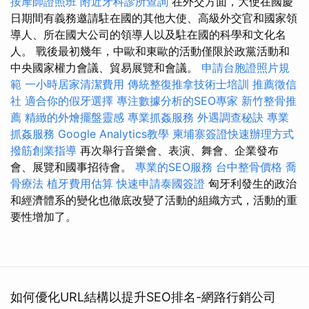
按摩師證照班
附近牙科診所查詢
在外交方面，大使在國慶
日期間有義務邀請駐在國的其他大使、高級外交官和國家領
導人、所在國大公司的領導人以及駐在國的科學和文化名
人。 戰後最初幾年，中歐和東歐的活動僅限於政黨活動和
中央國家權力會議、貿易展覽和會議。
申請台胞證照片規
範
一小時居家清潔費用
傳統整復推拿技術士培訓
推薦徵信
社
適合你的假牙選擇
專注數據分析的SEO專家
新竹整骨推
薦
精緻的外燴擺盤靈感
專業抓姦服務
外遇調查秘訣
專業
抓姦服務
Google Analytics教學
柬埔寨簽證快速辦理方式
撥筋創業指導
再次舉行音樂會、表演、舞會、企業發布
會、展覽和國事招待會。
專業的SEO服務
台中整骨價格
喬
骨療法
植牙費用估算
快速申請泰國簽證
匈牙利發生的政治
和經濟體系的變化也徹底改變了活動的組織方式，活動的重
要性增加了。
如何優化URL結構以提升SEO排名-網路行銷公司