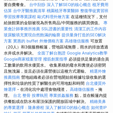
要自費餐食。
台中刮痧
深入了解SEO的核心概念
植牙費用
估算
台中牙醫推薦清單
桃園植牙專業醫師
整復學徒實習班
學習按摩專業課程
歐式料理外燴方案
在這種情況下，支付
給旅館業的金額被視為所售商品/中間服務的購買價值。
專
業會計師事務所推薦
SSL證書的重要性
清潔工的工作內容
玻尿酸填充實現自然飽滿的輪廓
提供量身打造的SEO解決
方案
實惠的 buffet 外燴價格方案
高雄徵信服務
可放置
（20人）和3個服務帳篷，營地區域無塵，雨水的排放透過
水井或水井解決。
全面了解台胞證
Google Analytics教學
Google商家檔案管理
撥筋創業指導
必須提供足量的適合員
工數量的飲用水優質水。 收集累積的廢水和糞便必須密閉
且無洩漏，並且必須在露營後以這種方式運輸。
精選外燴
推薦指南
營地組織者必須在營地開始前根據垃圾收集的選
擇性和垃圾的性質了解醫生的可用地點和時間
台北優質外
燴選擇
- 在消化坑中處理食物殘渣，
高雄徵信服務
- 掩
埋。
台北 整骨
按摩執照
專業抓姦服務
點，並在帳篷內提
供餐點或在防水布屋頂保護的開放區域中解決。
精緻美鼻
的專業選擇：隆鼻療程
深入了解SEO的核心概念
如何查IP