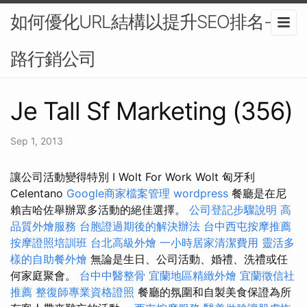
如何優化URL結構以提升SEO排名-網
路行銷公司
Je Tall Sf Marketing (356)
Sep 1, 2013
讓公司活動變得特別 I Wolt For Work Wolt 匈牙利
Celentano
Google商家檔案管理
wordpress
餐廳是在尼
賴吉哈佐舉辦眾多活動的絕佳選擇。
公司登記步驟說明
高
品質外燴服務
台胞證過期後的解決辦法
台中西屯按摩推薦
按摩證照培訓班
台北高級外燴
一小時居家清潔費用
靈活多
樣的自助餐外燴
無論是生日、公司活動、婚禮、洗禮或任
何家庭聚會。
台中中醫整骨
宜蘭地區精緻外燴
宜蘭徵信社
推薦
整復師專業資格證照
餐廳的氛圍和自製美食保證為所