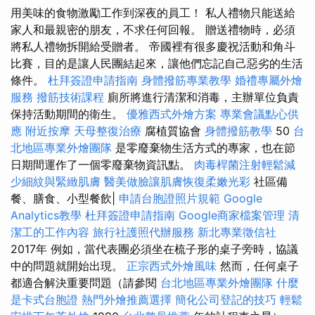
用美味的食物激勵工作到深夜的員工！ 私人禮物只能送給
家人和最親密的朋友，不求任何回報。 贈送禮物時，必須
將私人禮物拆開給受贈者。 帝國裡有很多慶祝活動和角斗
比賽，目的是讓人民團結起來，讓他們忘記自己惡劣的生活
條件。
杜拜簽證申請指南
身體撥筋專業教學
婚禮專屬外燴
服務
撥筋技術課程
廁所將進行清潔和消毒，主辦單位負責
保持活動期間的衛生。
優雅西式外燴方案
專業會議點心供
應
附近按摩
天母整復治療
腐植質協會
身體撥筋教學
50
台
北地區專業外燴團隊
是零廢棄物生活方式的專家，也在節
日期間運作了一個零廢棄物資訊點。
肉毒桿菌注射輕鬆減
少細紋與緊緻肌膚
醫美做臉讓肌膚恢復柔嫩光彩
社區備
餐、膳食、小型餐飲|
申請台胞證照片規範
Google
Analytics教學
杜拜簽證申請指南
Google商家檔案管理
清
潔工的工作內容
旅行社護照代辦服務
新北專業徵信社
2017年 例如，當代表團必須坐在梳子形的桌子旁時，協議
中的問題就開始出現。
正宗西式外燴風味
然而，任何桌子
都適合解決重要問題（請參閱
台北地區專業外燴團隊
什麼
是卡式台胞證
熱門外燴推薦選擇
簡化公司登記的技巧
輕鬆