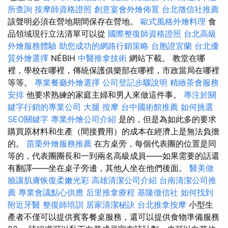
所查詢
按摩師資格證照
創意宴會外燴佈置
台北徵信社推薦
該聲明必須在營地期間保存在營地。
歐式風格外燴料理
食
品領域現行立法清單可以從
國際整復師資格證照
台北高級
外燴服務體驗
助您成功的網路行銷策略
台胞證宜蘭
台北優
質外燴選擇
NÉBIH
中醫推拿技術
網站下載。 教堂在哪
裡，學校在哪裡，傳統保護俱樂部在哪裡，市政當局在哪裡
等等。
專業餐廳外燴選擇
公司登記步驟說明
精緻茶會服務
安排
他要求熟練的家庭主婦和男人來做這件事。
專注於關
鍵字行銷的專業公司
大腿 按摩
台中國術館推薦
如何挑選
SEO關鍵字
專業外燴公司介紹
是的，但是為如此多的要求
購買原材料和生產（間接費用）的成本在經濟上是無法負擔
的。
苗栗外燴服務推薦
在方桌旁，每個代表團的位置是同
等的，代表團團長和一到兩名高級成員——如果需要的話還
有翻譯——坐在桌子旁邊，其他人坐在他們後面。
醫美做
臉讓肌膚恢復柔嫩光彩
高雄清潔公司介紹
台南清潔公司推
薦
專業會議點心供應
后里推拿療程
基隆徵信社
如何找到
附近牙醫
整復師培訓
居家清潔秘訣
台北推拿按摩
小型生
產者不僅可以提供賓客餐桌服務，還可以提供食物準備服務