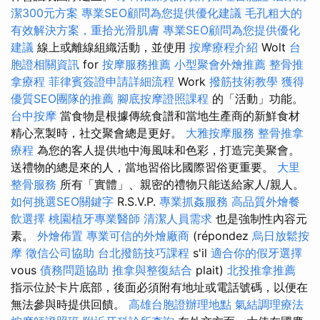
潔300元方案
專業SEO顧問為您提供優化建議
毛孔粗大的
有效解決方案，重拾光滑肌膚
專業SEO顧問為您提供優化
建議
線上或離線組織活動，並使用
按摩療程介紹
Wolt
台
胞證相關資訊
for
按摩服務推薦
小型聚會外燴推薦
整骨推
拿療程
菲律賓簽證申請詳細流程
Work
撥筋技術教學
獲得
優質SEO團隊的推薦
腳底按摩證照課程
的「活動」功能。
台中按摩
當食物是根據傳統食譜和當地生產商的新鮮食材
精心烹製時，社交聚會總是更好。
大雅按摩服務
整骨推拿
療程
為您的客人提供地中海風味和色彩，打造完美聚會。
送禮物的總是來的人，當地習俗比國際習俗更重要。
大里
整骨服務
所有「實體」、親密的禮物只能送給家人/親人。
如何挑選SEO關鍵字
R.S.V.P.
專業抓姦服務
高品質外燴餐
飲選擇
桃園植牙專業醫師
清潔人員需求
也是強制性內容元
素。
外燴佈置
專業可信的外燴廠商
(répondez
烏日放鬆按
摩
徵信公司協助
台北撥筋技巧課程
s'il
適合你的假牙選擇
vous
債務問題協助
推拿與整復結合
plait)
北投推拿推薦
指示位於卡片底部，後面必須附有地址或電話號碼，以便在
無法參與時提供回饋。
高雄台胞證辦理地點
氣結調理療法