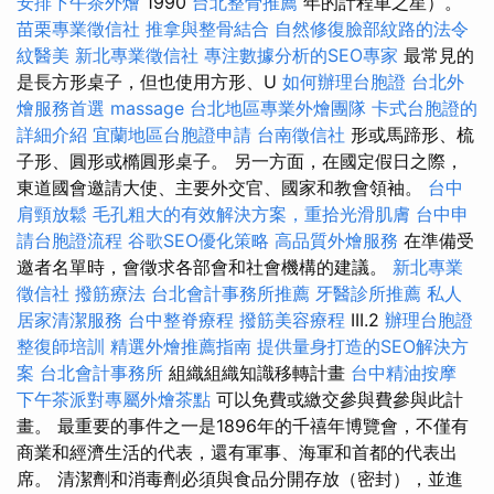
安排下午茶外燴
1990
台北整骨推薦
年的計程車之星）。
苗栗專業徵信社
推拿與整骨結合
自然修復臉部紋路的法令
紋醫美
新北專業徵信社
專注數據分析的SEO專家
最常見的
是長方形桌子，但也使用方形、U
如何辦理台胞證
台北外
燴服務首選
massage
台北地區專業外燴團隊
卡式台胞證的
詳細介紹
宜蘭地區台胞證申請
台南徵信社
形或馬蹄形、梳
子形、圓形或橢圓形桌子。 另一方面，在國定假日之際，
東道國會邀請大使、主要外交官、國家和教會領袖。
台中
肩頸放鬆
毛孔粗大的有效解決方案，重拾光滑肌膚
台中申
請台胞證流程
谷歌SEO優化策略
高品質外燴服務
在準備受
邀者名單時，會徵求各部會和社會機構的建議。
新北專業
徵信社
撥筋療法
台北會計事務所推薦
牙醫診所推薦
私人
居家清潔服務
台中整脊療程
撥筋美容療程
III.2
辦理台胞證
整復師培訓
精選外燴推薦指南
提供量身打造的SEO解決方
案
台北會計事務所
組織組織知識移轉計畫
台中精油按摩
下午茶派對專屬外燴茶點
可以免費或繳交參與費參與此計
畫。 最重要的事件之一是1896年的千禧年博覽會，不僅有
商業和經濟生活的代表，還有軍事、海軍和首都的代表出
席。 清潔劑和消毒劑必須與食品分開存放（密封），並進