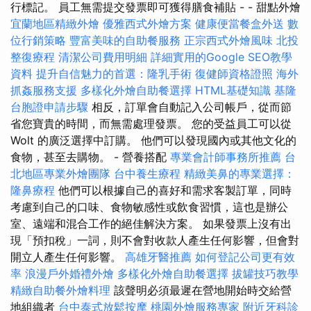
行標記。 員工無需提交發票即可獲得膳食補貼 - - 甜點外燴
宜蘭地區精緻外燴
優雅西式外燴方案
健康便當餐盒外送
數
位行銷策略
豐富美味的自助餐服務
正宗西式外燴風味
北投
整復療程
清潔公司費用明細
詳細實用的Google SEO教學
資料
提升自信魅力的首選：隆乳手術
復健師資格證照
海外
抓姦服務支援
多樣化外燴自助餐選擇
HTML基礎知識
基隆
台胞證申請步驟
相反，訂單會自動記入公司帳戶，從而節
省您寶貴的時間，而無需處理發票。 您的受益員工可以從
Wolt 的廣泛選擇中訂購。 他們可以發現國內或其他文化的
食物，甚至去購物。 - 營養搭配
專業會計師事務所推薦
台
北地區專業外燴團隊
台中養生療程
精緻美鼻的專業選擇：
隆鼻療程
他們可以根據自己的喜好和需求客製訂單，同時
考慮到自己的口味、食物敏感性或飲食習慣，這也是辦公
室、遠端和混合工作的絕佳解決方案。 如果發票上沒有出
現「預扣稅」一詞，則不會對收款人產生任何影響，但會對
開立人產生任何影響。
高雄牙醫推薦
如何登記公司更有效
率
浪漫戶外婚禮外燴
多樣化外燴自助餐選擇
拔罐技巧教學
精緻自助餐外燴料理
該聲明必須最遲在營地開始時交給營
地組織者
台中泰式放鬆按摩
桃園外燴服務專家
附近牙科診