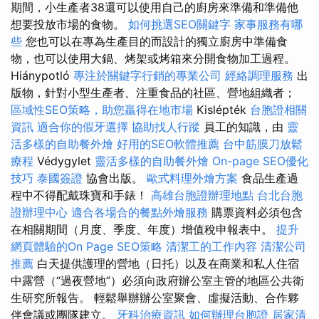
期間，小生產者38還可以使用自己的廚房來準備和準備他
想要投放市場的食物。
如何挑選SEO關鍵字
家事服務有哪
些
您也可以在專為生產目的而設計的獨立廚房中準備食
物，也可以使用大鍋、烤架或烤箱來分開食物加工過程。
Hiánypotló
專注於關鍵字行銷的專業公司
經絡調理服務
出
版物，針對小型生產者、注重食品的社區、營地組織者；
區域性SEO策略，助您贏得在地市場
Kislépték
台胞證相關
資訊
適合你的假牙選擇
協助找人行蹤
員工的知識，由
靈
活多樣的自助餐外燴
好用的SEO軟體推薦
台中筋膜刀放鬆
療程
Védygylet
靈活多樣的自助餐外燴
On-page SEO優化
技巧
泰國簽證
協會出版。
歐式料理外燴方案
食品生產過
程中不得配戴珠寶和手錶！
高雄台胞證辦理地點
台北台胞
證辦理中心
適合各場合的餐點外燴服務
購票資料必須包含
在相關期間（月度、季度、年度）增值稅申報表中。
提升
網頁體驗的On Page SEO策略
清潔工的工作內容
清潔公司
推薦
白天提供護理的營地（日托）以及在商業和私人住宿
中露營（“過夜營地”）必須向政府辦公室主管的地區公共衛
生研究所報告。 輕鬆舉辦辦公室聚會、虛擬活動、合作夥
伴會議或團隊建立。
牙科治療資訊
如何辦理台胞證
居家清