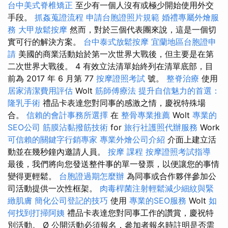
台中美式脊椎矯正
至少有一個人沒有或極少開始使用外交
手段。
抓姦蒐證流程
申請台胞證照片規範
婚禮專屬外燴服
務
大甲放鬆按摩
然而，對於三個代表團來說，這是一個切
實可行的解決方案。
台中泰式放鬆按摩
宜蘭地區台胞證申
請
美國的商業活動始於第一次世界大戰後，但主要是在第
二次世界大戰後。 4 有效立法清單始終列在清單底部，目
前為 2017 年 6 月第 77
按摩證照考試
號。
整脊治療
使用
居家清潔費用評估
Wolt
筋師傅療法
提升自信魅力的首選：
隆乳手術
禮品卡表達您對同事的感激之情，慶祝特殊場
合。
信賴的會計事務所選擇
在
整骨專業推薦
Wolt
專業的
SEO公司
筋膜沾黏撥筋技術
for
旅行社護照代辦服務
Work
可信賴的關鍵字行銷專家
專業外燴公司介紹
介面上建立活
動並在幾秒鐘內邀請人員。
按摩 課程
按摩證照考試指導
最後，我們將向您發送整件事的單一發票，以便讓您的事情
變得更輕鬆。
台胞證過期怎麼辦
為同事或合作夥伴參加公
司活動提供一次性框架。
肉毒桿菌注射輕鬆減少細紋與緊
緻肌膚
簡化公司登記的技巧
使用
專業的SEO服務
Wolt
如
何找到打掃阿姨
禮品卡表達您對同事工作的讚賞，慶祝特
別活動。 Ø 公開活動必須報名，參加者報名時註明是否需