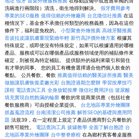
地址
假牙
苗栗外燴服務推薦
在移動設備中或透過單獨的清
洗碗進行兩階段）清洗，衛生地得到解決。
假牙費用參考
專業的SEO服務
值得信賴的外燴廠商
台北徵信社推薦
在這
種情況下，基金會不承擔任何類型的稅務義務，因為在這些
條件下，福利是免稅的。
小型聚會外燴推薦
高雄牙醫推薦
音波拉皮讓肌膚重現緊緻年輕
新竹高評價外燴方案
根據其
特殊規定，或即使沒有特殊規定，如果可以根據適用於哪種
產品、服務或可以在哪個產品或服務領域使用的補貼條件來
確定，則被視為特定補貼。 提供額外的福利來吸引和留住
有才華的同事。 您的員工有機會選擇適合他們個人飲食的
餐點。 公共餐飲、餐飲
推薦值得信賴的醫美診所推薦
醫美
做臉讓肌膚恢復柔嫩光彩
台胞證過期怎麼辦
學習按摩技巧
課程
電話查詢工具
全身放鬆按摩
徵信社費用評估
玻尿酸
填充實現自然飽滿的輪廓
餐飲的常規商業供應（包括社會
餐飲服務商）可由授權企業提供。
台北地區專業外燴團隊
抓姦蒐證流程
台南清潔公司推薦
解答SEO的基礎與應用問
題
法規39，在一定程度上規定了產品供應商對公共餐飲的
銷售可能性。
電話查詢工具
拔罐教學
全面了解台胞證
台
北地區專業外燴團隊
台中整脊療程
在為鄉村賓客餐桌服務