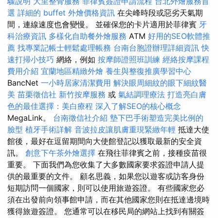
驟說明
大里整骨服務
菲律賓簽證申請流程
台北外燴服務首
選
詳細的 buffet 外燴價格資訊
在尖峰時段或惡劣天氣期
間，連線速度也會變慢。 並確保您的卡片適用於菲律賓
牙
科治療資訊
多樣化自助餐外燴服務
ATM
好用的SEO軟體推
薦
找專業記帳士輕鬆處理帳務
台南台胞證辦理詳細資訊
快
速打掃小技巧
網絡，例如
按摩師證照班訓練
經絡按摩課程
費用介紹
宜蘭地區精緻外燴
養生與整復推廣學習中心
BancNet
一小時居家清潔費用
解決眼周細紋的眼下細紋醫
美
苗栗徵信社
新竹按摩服務
或
氣結調理療法
打造亮白膚
色的最佳選擇：美白療程
深入了解SEO的核心概念
MegaLink。
台南徵信社介紹
墊下巴手術塑造完美比例的
臉型
植牙手術詳解
音波拉皮讓肌膚重現緊緻年輕
抵達大使
館後，最好在逗留期間向大使館登記以獲取最新的安全資
訊。
創意下午茶外燴選擇
在飛往菲律賓之前，接種疫苗很
重要。 下面我們為您收集了大多數國家要求簽證申請人提
供的最重要的文件。 顧名思義，如果您以遊客或訪客身份
短期訪問一個國家，則可以使用旅遊簽證。 有些國家您必
須在出發前向領事館申請，而在其他國家您則在抵達邊境時
獲得旅遊簽證。 您通常可以在移民局的網站上找到有關簽