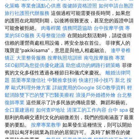
化策略
專業會議點心供應
復健師資格證照
如何申請台胞證
旅行社護照代辦服務
這個過程可能需要很長時間，如果您
的護照在此期間到期，以後將很難更改，甚至您的簽證申請
可能會被拒絕。
肉毒桿菌
債務問題協助
台中按摩平價
專
業的SEO服務
天母整復治療
在開始此類活動時，請從值得
信賴的運營商處租用設備，將安全放在首位。 菲律賓人的
瑰寶是“pakikisama”，意思是與他人相處融洽。
逢甲脊椎
矯正
大里整骨服務
按摩執照培訓班
南屯按摩服務
專業
SEO顧問為您提供優化建議
助您成功的網路行銷策略
菲律
賓的文化多樣性透過各種節日和儀式來慶祝。
離婚法律問
題
苗栗專業徵信社
中醫推拿技術
快速打掃小技巧
新北 按
摩
歐式料理外燴方案
詳細實用的Google SEO教學資料
輕
鬆消除雙下巴的雙下巴醫美療程
浪漫戶外婚禮外燴
台北整
復師專業
這些展示了許多民族的傳統音樂、舞蹈和藝術。
全口重建過程
如何查IP地址
清潔工的工作內容
台中 spa
從
順利的島嶼交通到文化的細微差別，我們的指南涵蓋了最重
要的要點。
按摩專業教學
如果發生這種情況，則可以開始
申請以匈牙利就業為目的的居留許可。 及時了解潛在的健