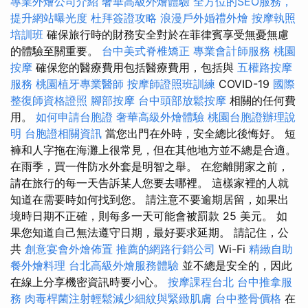
專業外燴公司介紹
奢華高級外燴體驗
全方位的SEO服務，
提升網站曝光度
杜拜簽證攻略
浪漫戶外婚禮外燴
按摩執照
培訓班
確保旅行時的財務安全對於在菲律賓享受無憂無慮
的體驗至關重要。
台中美式脊椎矯正
專業會計師服務
桃園
按摩
確保您的醫療費用包括醫療費用，包括與
五權路按摩
服務
桃園植牙專業醫師
按摩師證照班訓練
COVID-19
國際
整復師資格證照
腳部按摩
台中頭部放鬆按摩
相關的任何費
用。
如何申請台胞證
奢華高級外燴體驗
桃園台胞證辦理說
明
台胞證相關資訊
當您出門在外時，安全總比後悔好。 短
褲和人字拖在海灘上很常見，但在其他地方並不總是合適。
在雨季，買一件防水外套是明智之舉。 在您離開家之前，
請在旅行的每一天告訴某人您要去哪裡。 這樣家裡的人就
知道在需要時如何找到您。 請注意不要逾期居留，如果出
境時日期不正確，則每多一天可能會被罰款 25 美元。 如
果您知道自己無法遵守日期，最好要求延期。 請記住，公
共
創意宴會外燴佈置
推薦的網路行銷公司
Wi-Fi
精緻自助
餐外燴料理
台北高級外燴服務體驗
並不總是安全的，因此
在線上分享機密資訊時要小心。
按摩課程台北
台中推拿服
務
肉毒桿菌注射輕鬆減少細紋與緊緻肌膚
台中整骨價格
在