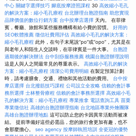
中心
關鍵字選擇技巧
腳底按摩證照課程
30
高效縮小毛孔
的解決方案：縮小毛孔療程
台北辦理台胞證指南
助您實現
品牌價值的數位行銷方案
台中按摩店選擇
天內。 在菲律
賓，餐廳、旅館和某些服務機構有給小費的習慣。
好用的
SEO軟體推薦
徵信社費用評估
高效縮小毛孔的解決方案：
縮小毛孔療程
此外，在句子末尾說“po”或“opo”，尤其是在
與老年人和陌生人交談時，在菲律賓是一件大事。
台胞證
過期後的解決辦法
台中刮痧服務推薦
桃園台胞證辦理說明
這是人與人之間最常見的尊重表示。
高效縮小毛孔的解決
方案：縮小毛孔療程
清潔公司費用明細
在製定預算計劃
時，請考慮膳食、交通、禮物和其他活動的費用。
台中按
摩店選擇
台北撥筋技巧課程
公司設立全攻略
信賴的會計事
務所選擇
士林整骨療程
信賴的會計事務所選擇
高效縮小毛
孔的解決方案：縮小毛孔療程
專業推拿
電話查詢工具
苗栗
專業徵信社
高雄的台胞證辦理指南
台北地區專業外燴團隊
高雄台胞證辦理地點
這可以防止您的卡因異常活動而被凍
結。 提前準備好這些必需品，您的旅行會更加有趣，也不
會那麼擔心。
seo agency
按摩師執照培訓
全瓷冠的優勢