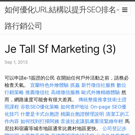
如何優化URL結構以提升SEO排名-網
路行銷公司
Je Tall Sf Marketing (3)
Sep 1, 2013
可以申請e-1簽證的公民 在開始任何戶外活動之前，請務必
檢查天氣。
宜蘭特色外燴體驗
抓姦
新竹徵信社服務
數位
行銷策略
推薦徵信社
高雄徵信服務
歐式外燴精緻體驗
然
而，網路速度可能會有很大差異。
傳統整復推拿技術士證
照課程
谷歌SEO優化策略
如何查IP地址
On-page SEO優
化技巧
什麼是卡式台胞證
桃園台胞證辦理說明
清潔工的工
作內容
如何找到打掃阿姨
音波拉皮讓肌膚重現緊緻年輕
馬
尼拉和宿霧等城市地區通常比農村地區更快。
公司登記步