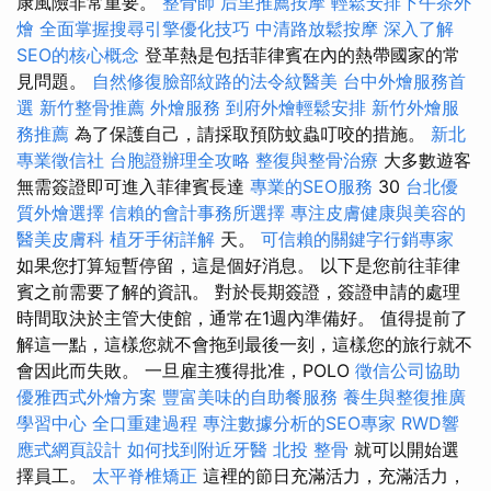
康風險非常重要。
整骨師
后里推薦按摩
輕鬆安排下午茶外
燴
全面掌握搜尋引擎優化技巧
中清路放鬆按摩
深入了解
SEO的核心概念
登革熱是包括菲律賓在內的熱帶國家的常
見問題。
自然修復臉部紋路的法令紋醫美
台中外燴服務首
選
新竹整骨推薦
外燴服務
到府外燴輕鬆安排
新竹外燴服
務推薦
為了保護自己，請採取預防蚊蟲叮咬的措施。
新北
專業徵信社
台胞證辦理全攻略
整復與整骨治療
大多數遊客
無需簽證即可進入菲律賓長達
專業的SEO服務
30
台北優
質外燴選擇
信賴的會計事務所選擇
專注皮膚健康與美容的
醫美皮膚科
植牙手術詳解
天。
可信賴的關鍵字行銷專家
如果您打算短暫停留，這是個好消息。 以下是您前往菲律
賓之前需要了解的資訊。 對於長期簽證，簽證申請的處理
時間取決於主管大使館，通常在1週內準備好。 值得提前了
解這一點，這樣您就不會拖到最後一刻，這樣您的旅行就不
會因此而失敗。 一旦雇主獲得批准，POLO
徵信公司協助
優雅西式外燴方案
豐富美味的自助餐服務
養生與整復推廣
學習中心
全口重建過程
專注數據分析的SEO專家
RWD響
應式網頁設計
如何找到附近牙醫
北投 整骨
就可以開始選
擇員工。
太平脊椎矯正
這裡的節日充滿活力，充滿活力，