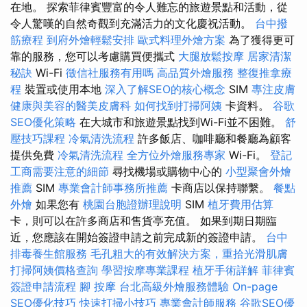
在地。 探索菲律賓豐富的令人難忘的旅遊景點和活動，從
令人驚嘆的自然奇觀到充滿活力的文化慶祝活動。
台中撥
筋療程
到府外燴輕鬆安排
歐式料理外燴方案
為了獲得更可
靠的服務，您可以考慮購買便攜式
大腿放鬆按摩
居家清潔
秘訣
Wi-Fi
徵信社服務有用嗎
高品質外燴服務
整復推拿療
程
裝置或使用本地
深入了解SEO的核心概念
SIM
專注皮膚
健康與美容的醫美皮膚科
如何找到打掃阿姨
卡資料。
谷歌
SEO優化策略
在大城市和旅遊景點找到Wi-Fi並不困難。
舒
壓技巧課程
冷氣清洗流程
許多飯店、咖啡廳和餐廳為顧客
提供免費
冷氣清洗流程
全方位外燴服務專家
Wi-Fi。
登記
工商需要注意的細節
尋找機場或購物中心的
小型聚會外燴
推薦
SIM
專業會計師事務所推薦
卡商店以保持聯繫。
餐點
外燴
如果您有
桃園台胞證辦理說明
SIM
植牙費用估算
卡，則可以在許多商店和售貨亭充值。 如果到期日期臨
近，您應該在開始簽證申請之前完成新的簽證申請。
台中
排毒養生館服務
毛孔粗大的有效解決方案，重拾光滑肌膚
打掃阿姨價格查詢
學習按摩專業課程
植牙手術詳解
菲律賓
簽證申請流程
腳 按摩
台北高級外燴服務體驗
On-page
SEO優化技巧
快速打掃小技巧
專業會計師服務
谷歌SEO優