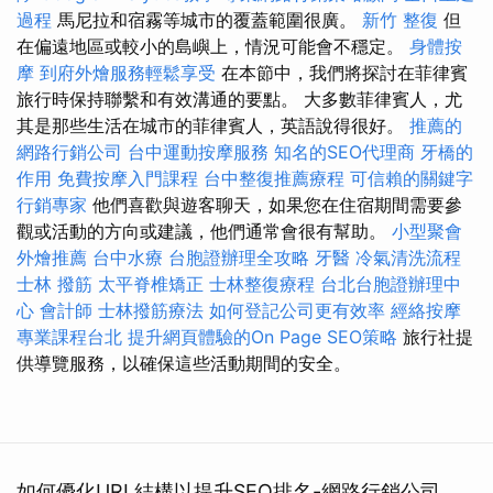
過程
馬尼拉和宿霧等城市的覆蓋範圍很廣。
新竹 整復
但
在偏遠地區或較小的島嶼上，情況可能會不穩定。
身體按
摩
到府外燴服務輕鬆享受
在本節中，我們將探討在菲律賓
旅行時保持聯繫和有效溝通的要點。 大多數菲律賓人，尤
其是那些生活在城市的菲律賓人，英語說得很好。
推薦的
網路行銷公司
台中運動按摩服務
知名的SEO代理商
牙橋的
作用
免費按摩入門課程
台中整復推薦療程
可信賴的關鍵字
行銷專家
他們喜歡與遊客聊天，如果您在住宿期間需要參
觀或活動的方向或建議，他們通常會很有幫助。
小型聚會
外燴推薦
台中水療
台胞證辦理全攻略
牙醫
冷氣清洗流程
士林 撥筋
太平脊椎矯正
士林整復療程
台北台胞證辦理中
心
會計師
士林撥筋療法
如何登記公司更有效率
經絡按摩
專業課程台北
提升網頁體驗的On Page SEO策略
旅行社提
供導覽服務，以確保這些活動期間的安全。
如何優化URL結構以提升SEO排名-網路行銷公司