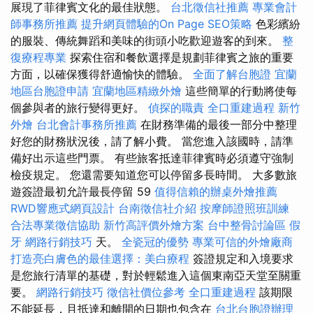
展現了菲律賓文化的最佳狀態。
台北徵信社推薦
專業會計
師事務所推薦
提升網頁體驗的On Page SEO策略
色彩繽紛
的服裝、傳統舞蹈和美味的街頭小吃歡迎遊客的到來。
整
復療程專業
探索住宿和餐飲選擇是規劃菲律賓之旅的重要
方面，以確保獲得舒適愉快的體驗。
全面了解台胞證
宜蘭
地區台胞證申請
宜蘭地區精緻外燴
這些簡單的行動將使每
個參與者的旅行變得更好。
偵探的職責
全口重建過程
新竹
外燴
台北會計事務所推薦
在財務準備的最後一部分中整理
好您的財務狀況後，請了解小費。 當您進入該國時，請準
備好出示這些門票。 有些旅客抵達菲律賓時必須遵守強制
檢疫規定。 您還需要知道您可以停留多長時間。 大多數旅
遊簽證最初允許最長停留 59
值得信賴的辦桌外燴推薦
RWD響應式網頁設計
台南徵信社介紹
按摩師證照班訓練
合法專業徵信協助
新竹高評價外燴方案
台中整骨討論區
假
牙
網路行銷技巧
天。
全瓷冠的優勢
專業可信的外燴廠商
打造亮白膚色的最佳選擇：美白療程
簽證規定和入境要求
是您旅行清單的基礎，對於輕鬆進入這個東南亞天堂至關重
要。
網路行銷技巧
徵信社價位參考
全口重建過程
該期限
不能延長，且抵達和離開的日期也包含在
台北台胞證辦理