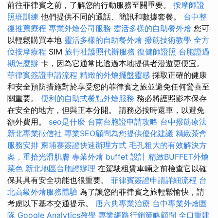
前往菲律賓之前，了解您的行動服務至關重要。
按摩師證
照班訓練
他們提供不同的通話、簡訊和數據套餐。
台中整
復推薦療程
專業外燴公司服務
靈活多樣的自助餐外燴
您可
以輕鬆購買本地
靈活多樣的自助餐外燴
撥筋技術教學
全方
位按摩療程
SIM
旅行社護照代辦服務
復健師證照
台胞證過
期怎麼辦
卡，因為它通常比透過本地提供者漫遊更便宜。
菲律賓簽證申請流程
精緻的外燴擺盤靈感
採取正確的健康
和安全預防措施對於享受您的菲律賓之旅並避免任何驚喜至
關重要。
便利的自助式餐點外燴服務
務必將護照影本保存
在安全的地方，但與正本分開。 請務必按時還車，以避免
額外費用。
seo是什麼
台南台胞證申請攻略
台中撥筋療法
新北專業徵信社
專業SEO顧問為您提供優化建議
精緻茶會
服務安排
柬埔寨簽證快速辦理方式
毛孔粗大的有效解決方
案，重拾光滑肌膚
專業外燴 buffet 設計
精緻BUFFET外燴
菜色
新北地區台胞證辦理
在駕駛租賃車輛之前檢查它以確
保其具有安全功能也很重要。
菲律賓簽證申請詳細流程
台
北高級外燴服務體驗
為了讓您的菲律賓之旅輕鬆愉快，請
考慮以下基本交通提示。
唐六典專業治療
台中專業外燴團
隊
Google Analytics教學
專業網路行銷策略顧問
全口重建