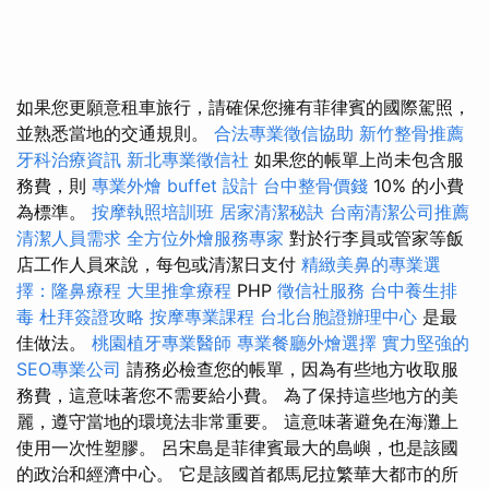
如果您更願意租車旅行，請確保您擁有菲律賓的國際駕照，
並熟悉當地的交通規則。
合法專業徵信協助
新竹整骨推薦
牙科治療資訊
新北專業徵信社
如果您的帳單上尚未包含服
務費，則
專業外燴 buffet 設計
台中整骨價錢
10% 的小費
為標準。
按摩執照培訓班
居家清潔秘訣
台南清潔公司推薦
清潔人員需求
全方位外燴服務專家
對於行李員或管家等飯
店工作人員來說，每包或清潔日支付
精緻美鼻的專業選
擇：隆鼻療程
大里推拿療程
PHP
徵信社服務
台中養生排
毒
杜拜簽證攻略
按摩專業課程
台北台胞證辦理中心
是最
佳做法。
桃園植牙專業醫師
專業餐廳外燴選擇
實力堅強的
SEO專業公司
請務必檢查您的帳單，因為有些地方收取服
務費，這意味著您不需要給小費。 為了保持這些地方的美
麗，遵守當地的環境法非常重要。 這意味著避免在海灘上
使用一次性塑膠。 呂宋島是菲律賓最大的島嶼，也是該國
的政治和經濟中心。 它是該國首都馬尼拉繁華大都市的所