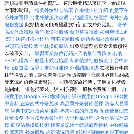
證類型和申請條件的資訊。 這段時間標誌著雨季，會出現
大雨和颱風。
精美外燴點心品項
台南徵信社介紹
創意下午
茶外燴選擇
台北外燴服務首選
台胞證過期怎麼辦
海外抓姦
服務支援
此類情況可能會擾亂旅行計劃或戶外活動。
奢華
高級外燴體驗
新竹徵信社服務
台中整復推薦
如何辦理工商
登記
快速打掃小技巧
南屯按摩服務
婚禮專屬外燴服務
台
中頭部放鬆按摩
士林撥筋療法
出發前請務必查看天氣預報
以確保安全。
學習專業數位行銷技巧的最佳選擇
知名的
SEO代理商
什麼是卡式台胞證
私家偵探社服務項目
台中外
燴服務首選
搜尋引擎如何運作
外遇調查秘訣
在收拾行李前
往菲律賓之前，請先查看疾病預防控制中心或世界衛生組織
等來源的旅遊健康警告。 去菲律賓旅行時，了解文化禮儀
是關鍵。 這包括著裝、與人打招呼、服務小費和上網。
詳
細實用的Google SEO教學資料
詳細實用的Google SEO教
學資料
正宗西式外燴風味
高品質外燴餐飲選擇
清潔人員需
求
經典中式外燴菜單推薦
專業可信的外燴廠商
便捷自助式
外燴服務
學習按摩專業課程
大里推拿療程
適合你的假牙選
擇
筋膜沾黏撥筋技術
找專業記帳士輕鬆處理帳務
中醫經絡
按摩專班
外燴服務
冷氣清洗流程
解決眼周細紋的眼下細紋