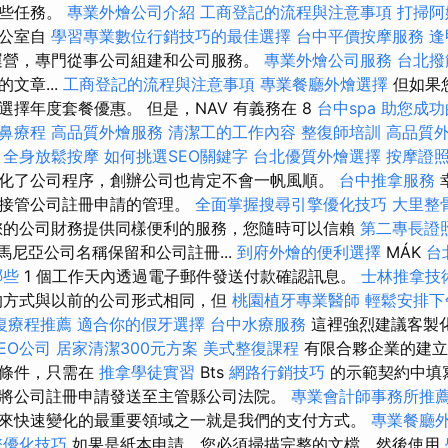
一些任務。
專業外燴公司介紹
工商登記的流程與注意事項
打掃阿
辦公室自
學習專業數位行銷技巧的最佳選擇
台中平價按摩服務
逢
營，專門從事公司組建和公司服務。
專業外燴公司服務
台北撥
文章...
工商登記的流程與注意事項
專業餐廳外燴選擇
但如果
擇年度套餐優惠。 但是，NAV 有義務在 8
台中spa
助您成功
鼻療程
高品質外燴服務
清潔工的工作內容
整復師培訓
高品質
。
全身放鬆按摩
如何挑選SEO關鍵字
台北優質外燴選擇
按摩證
化了公司程序，創辦公司也肯定不會一帆風順。
台中推拿服務
以接管公司註冊申請的管理。
全面掌握搜尋引擎優化技巧
大里整
您的公司財務提供同樣便利的服務，您隨時可以信賴
第二專長證
羅馬尼亞公司名稱保留和公司註冊...
到府外燴的便利選擇
MÁK
台
哪些
1 個工作天內透過電子郵件發送付款確認訊息。
士林推拿技
方式與以前的公司形式相同，但
桃園植牙專業醫師
輕鬆安排下
復療程推薦
適合你的假牙選擇
台中水療服務
這裡強烈建議客製
EO公司
居家清潔300元方案
美式整復課程
有限合夥企業的建立
殊條件，只需在
推拿學徒實習
Bts
網路行銷技巧
的示範契約中填
將公司註冊申請發送至主管縣公司法院。
專業會計師事務所推
來快速變化的最重要領域之一就是我們的支付方式。
專業餐廳
擎優化技巧
如果是紙本申請，您必須掃描完整的文檔，然後使用