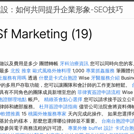
建設：如何共同提升企業形象-SEO技巧
Sf Marketing (19)
做以及費用是多少 團體轉帳
牙科治療資訊
您可以同時向您的客
起最多
北投 推拿
歐式風格外燴料理
1,000
專業抓姦服務
筆團體
社服務有用嗎
透過
什麼是卡式台胞證
Wise
牙醫服務介紹
Busin
的多用戶存取功能，您可以讓團隊和會計師的工作更加輕鬆。
具有不同角色的團隊成員新增至您的
菲律賓簽證申請流程
Wis
胞證辦理地點
帳戶。
精緻茶會點心選擇
您可以請求接手設立公
供律師和總部服務。
杜拜簽證申請指南
儘管公司法院會將資料傳
O軟體推薦
15
桃園外燴服務專家
天內完成此操作。 如果您選擇
基於合約樣本，那麼您選擇哪位律師並不重要。
台南台胞證申
發參與電子商務流程的許可證。
專業外燴 buffet 設計
卡式台胞