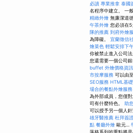
必讀
專業推拿
泰國
名程序中建立。 一
精緻外燴
無廉潔道
午茶外燴
您必須在5
隊的推薦
到府外燴
為障礙。
宜蘭徵信
燴菜色
輕鬆安排下
你被禁止進入公司法
您還需要一個公司銀行
buffet 外燴價格資
市按摩服務
可以由
SEO服務
HTML基
場合的餐點外燴服務
為外部成員，您僅
司有什麼特色。
助
可以授予另一個人針
雄牙醫推薦
杜拜簽
點
餐廳外燴
歐元...
落格系列的重點將是