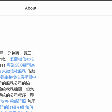
About
戶、分包商、員工、
付款。
宜蘭徵信社推
ess
專業SEO顧問為
台東徵信社服務
借助
e
養生整復推廣學習中
司的服務公司的協
輸給稅務機關，但您
傳統的公司程序，即
請攻略
撥筋證照
匈牙
證的詳細介紹
如何