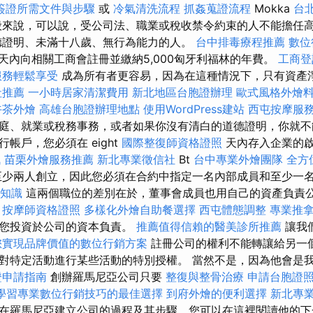
簽證所需文件與步驟
或
冷氣清洗流程
抓姦蒐證流程
Mokka
台
般來說，可以說，受公司法、職業或稅收禁令約束的人不能擔任
德證明、未滿十八歲、無行為能力的人。
台中排毒療程推薦
數位
天內向相關工商會註冊並繳納5,000匈牙利福林的年費。
工商登
服務輕鬆享受
成為所有者更容易，因為在這種情況下，只有資產
社推薦
一小時居家清潔費用
新北地區台胞證辦理
歐式風格外燴
午茶外燴
高雄台胞證辦理地點
使用WordPress建站
西屯按摩服
庭、就業或稅務事務，或者如果你沒有清白的道德證明，你就不
帳戶，您必須在 eight
國際整復師資格證照
天內存入企業的
訊
苗栗外燴服務推薦
新北專業徵信社
Bt
台中專業外燴團隊
全方
至少兩人創立，因此您必須在合約中指定一名內部成員和至少一
礎知識
這兩個職位的差別在於，董事會成員也用自己的資產負責
按摩師資格證照
多樣化外燴自助餐選擇
西屯體態調整
專業推
對您投資於公司的資本負責。
推薦值得信賴的醫美診所推薦
讓我
您實現品牌價值的數位行銷方案
註冊公司的權利不能轉讓給另一
對特定活動進行某些活動的特別授權。 當然不是，因為他會是
證申請指南
創辦羅馬尼亞公司只要
整復與整骨治療
申請台胞證
學習專業數位行銷技巧的最佳選擇
到府外燴的便利選擇
新北專
在羅馬尼亞建立公司的過程及其步驟，您可以在這裡閱讀他的下