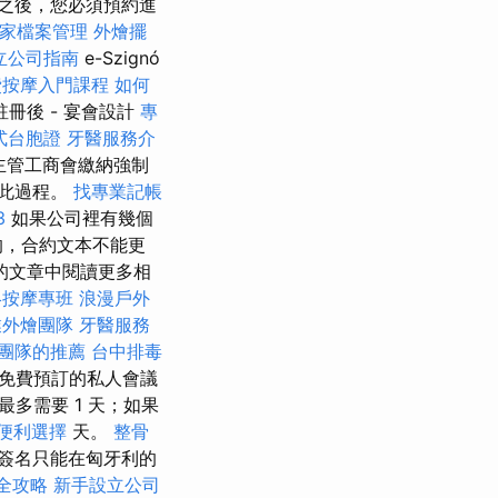
之後，您必須預約進
e商家檔案管理
外燴擺
立公司指南
e-Szignó
費按摩入門課程
如何
冊後 - 宴會設計
專
式台胞證
牙醫服務介
主管工商會繳納強制
解此過程。
找專業記帳
3
如果公司裡有幾個
的，合約文本不能更
的文章中閱讀更多相
絡按摩專班
浪漫戶外
業外燴團隊
牙醫服務
O團隊的推薦
台中排毒
免費預訂的私人會議
多需要 1 天；如果
便利選擇
天。
整骨
簽名只能在匈牙利的
全攻略
新手設立公司