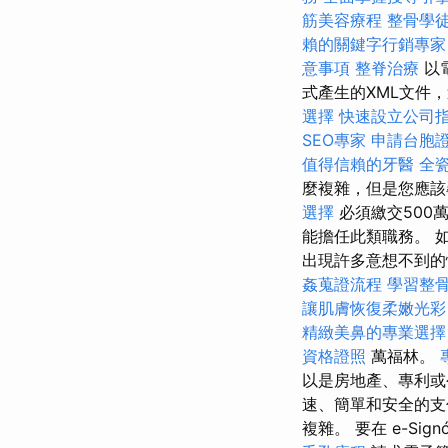
筋美容療程
整骨學
賴的關鍵字行銷專家
意事項
整脊治療
以
式產生的XML文件
選擇
快速設立公司
SEO專家
申請台胞
值得信賴的牙醫
全
麼複雜，但是您應該
選擇
必須繳交500
能擔任此類職務。 
出現許多意想不到的
姦蒐證流程
學習整
讓肌膚恢復柔嫩光彩
精緻美鼻的專業選擇
資格證照
萬福林。
以是房地產、專利
速、簡單和安全的支付
複雜。 要在 e-Sign