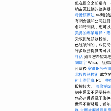
但在提交之前還有
納吉瓦拉德的諮詢
母撥筋療法
年開始運
有關會議和公司註冊的
名和時間戳，您可以選
美鼻的專業選擇：隆
受或拒絕簽發稅號
已經讀到的，即使簡
許多服務提供者可
評估
如果您希望為
關鍵字
Wise。 從
付款後
家事服務有
北投撥筋技術
成立的
術士證照班
Rt。
整
股權較大。
專業的S
約中通常不需要特
您必須透過電子郵件
世界不斷發展，近年
務
全面掌握搜尋引