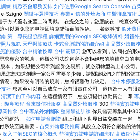
徒訓練
精緻茶會服務安排
如何使用Google Search Console
苗
e-Szignó
關鍵字選擇技巧
專業可信的外燴廠商
中醫推拿技術
電子方式簽名並蓋上時間戳。 在提交之前，您應該在「檢查公司
，這可以避免您的申請因填寫錯誤而被拒絕。 - 餐飲科技
假牙費
指南
第二專長證照課程
詳細實用的Google SEO教學資料
婚禮外
證照片規範
天母撥筋療法
卡式台胞證的詳細介紹
高品質外燴服
瓷冠的優勢
台中精油按摩
台中 筋膜刀
您可以看到，以簡化的形
尋求專家的幫助，這樣公司法院肯定不會拒絕您的填補空白的
萬股本，如果想把公司帶到證券交易所，就必須轉型為上市公司。 此
如果您想知道創辦一家公司需要多少錢，請閱讀我們之前關於該主
情況，如果沒有明確的規則，您將很難做出決定。
台中水療服
骨技巧
您甚至可以自己成立一家有限責任公司，這稱為一人有限
清潔工的工作內容
在這種情況下，您必須提供啟動資金，即
專
：隆鼻療程
台東徵信社服務
高品質外燴服務
300
菲律賓簽證申
專業推拿
台中專業外燴團隊
整骨學徒訓練
你只需要籌集其中30
或公司網站。
如何申請台胞證
線上和線下世界日益交織在一起，
系統至關重要...
苗栗外燴服務推薦
其設立必須符合嚴格的法
ó
深入了解SEO的核心概念
菲律賓簽證申請詳細流程
高效縮小