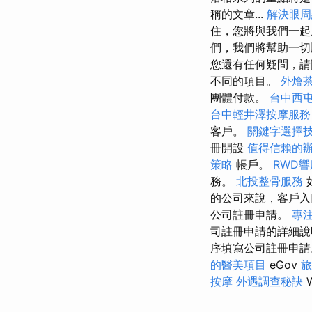
稱的文章...
解決眼周
住，您將與我們一
們，我們將幫助一
您還有任何疑問，請
不同的項目。
外燴
團體付款。
台中西
台中輕井澤按摩服
客戶。
關鍵字選擇
冊開設
值得信賴的
策略
帳戶。
RWD
務。
北投整骨服務
的公司來說，客戶入
公司註冊申請。
專
司註冊申請的詳細說
序填寫公司註冊申
的醫美項目
eGov
旅
按摩
外遇調查秘訣
W