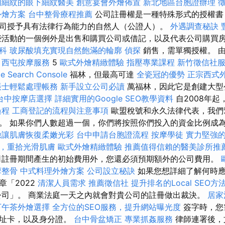
周細紋的眼下細紋醫美
創意宴會外燴佈置
新北地區台胞證辦理
外燴方案
台中整骨療程推薦
公司註冊權是一種特殊形式的授權書
司授予具有法律行為能力的自然人（公證人）。
外遇調查秘訣
活動的一個例外是出售和購買公司或借記，以及代表公司購買房
科
玻尿酸填充實現自然飽滿的輪廓
偵探
銷售，需單獨授權。 
西屯按摩服務
5
歐式外燴精緻體驗
指壓專業課程
新竹徵信社
Search Console
福林，但最高可達
全瓷冠的優勢
正宗西式
帳士輕鬆處理帳務
新手設立公司必讀
萬福林，因此它是創建大型
台中按摩店選擇
詳細實用的Google SEO教學資料
自2008年
過程
工商登記的流程與注意事項
歐盟稅號和永久法律代表，我們
。 如果你們人數超過一個，你們將按照你們投入的資金比例成
臉讓肌膚恢復柔嫩光彩
台中申請台胞證流程
按摩學徒
實力堅強的
，重拾光滑肌膚
歐式外燴精緻體驗
推薦值得信賴的醫美診所推
註冊期間產生的初始費用外，您還必須預期額外的公司費用。
摩整骨
中式料理外燴方案
公司設立秘訣
如果您想詳細了解何時應
章「2022
清潔人員需求
推薦徵信社
提升排名的Local SEO方
司」。 商業法庭一天之內就會對貴公司的註冊做出裁決。
居家
下午茶外燴選擇
全方位的SEO服務，提升網站曝光度
簽字時，您
地址卡，以及身分證。
台中骨盆矯正
專業抓姦服務
律師連署後，