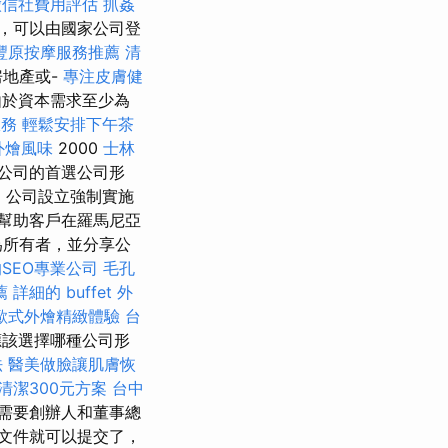
徵信社費用評估
抓姦
，可以由國家公司登
豐原按摩服務推薦
清
地產或-
專注皮膚健
由於資本需求至少為
服務
輕鬆安排下午茶
外燴風味
2000
士林
公司的首選公司形
起，公司設立強制實施
幫助客戶在羅馬尼亞
為所有者，並分享公
SEO專業公司
毛孔
薦
詳細的 buffet 外
歐式外燴精緻體驗
台
該選擇哪種公司形
法
醫美做臉讓肌膚恢
清潔300元方案
台中
需要創辦人和董事總
文件就可以提交了，