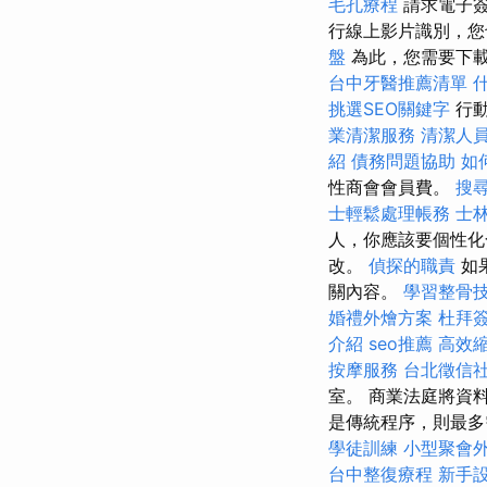
毛孔療程
請求電子
行線上影片識別，
盤
為此，您需要下
台中牙醫推薦清單
挑選SEO關鍵字
行動
業清潔服務
清潔人
紹
債務問題協助
如
性商會會員費。
搜
士輕鬆處理帳務
士
人，你應該要個性化
改。
偵探的職責
如
關內容。
學習整骨
婚禮外燴方案
杜拜
介紹
seo推薦
高效
按摩服務
台北徵信
室。 商業法庭將資料
是傳統程序，則最多
學徒訓練
小型聚會
台中整復療程
新手