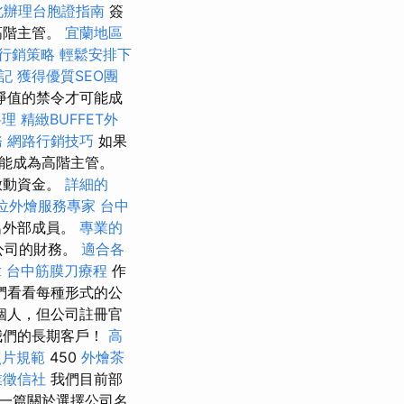
北辦理台胞證指南
簽
高階主管。
宜蘭地區
行銷策略
輕鬆安排下
記
獲得優質SEO團
淨值的禁令才可能成
料理
精緻BUFFET外
務
網路行銷技巧
如果
能成為高階主管。
啟動資金。
詳細的
位外燴服務專家
台中
名外部成員。
專業的
公司的財務。
適合各
拿
台中筋膜刀療程
作
們看看每種形式的公
個人，但公司註冊官
我們的長期客戶！
高
照片規範
450
外燴茶
業徵信社
我們目前部
一篇關於選擇公司名