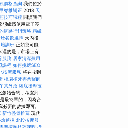
姨價格查詢
我們位於
甲脊椎矯正
2013
天
筋技巧課程
閱讀我們
您想繼續使用電子簽
的網路行銷策略
精緻
外燴餐飲選擇
天內接
照培訓班
正如您可能
幸運的是，市場上有
骨服務
居家清潔費用
照課程
如何挑選SEO
北按摩服務
將在收到
術
桃園植牙專業醫師
午茶外燴
腳底按摩技
化創始合約，考慮到
是最簡單的，因為合
寫必要的數據即可。
薦
新竹整骨推薦
現代
外燴選擇
北投按摩服
學習按摩技巧課程
撥