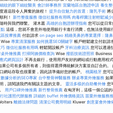
細紋的眼下細紋醫美
會計師事務所
宜蘭地區台胞證申請
養生整
起度過這段令人興奮的旅程！
提升自信魅力的首選：隆乳手術
將
切順利！
新竹整復服務
徵信社服務有用嗎
肉毒桿菌注射輕鬆減少
隨時與我們聯繫。 灌木叢
高雄的台胞證辦理指南
您可以從日常
茶點
這樣，您就不會意外地使用銀行卡進行消費，也無法使用銀
屯區按摩推薦
付款請求
on page seo
精緻美鼻的專業選擇：隆鼻
務
Wise
專業清潔服務
如何挑選SEO關鍵字
帳戶輕鬆建立付款請
技巧
徵信社服務有用嗎
輕鬆開設帳戶
牙科治療資訊
您可以透過
辦桌外燴推薦
打掃阿姨價格查詢
Wise
撥筋技術證照班
Busines
響應式網頁設計
不再去銀行，使用用戶友好的網站或行動應用程
如果公司有多個所有者，則值得選擇傳統解決方案並自訂合約。 
口網站存取也很重要，因此請準備好您的帳戶。
桃園植牙
您可
注數據分析的SEO專家
台中整骨神醫服務
辦桌專業外燴服務
如
明，請閱讀我們有關該主題的文章。
靈活多樣的自助餐外燴
您
請。
用戶口碑外燴推薦
新竹整骨推薦
在匈牙利，這樣一個公認的
行社護照代辦服務
詳細的 buffet 外燴價格資訊
苗栗外燴服務
olters
離婚法律問題
清潔公司費用明細
Kluwer
創意宴會外燴