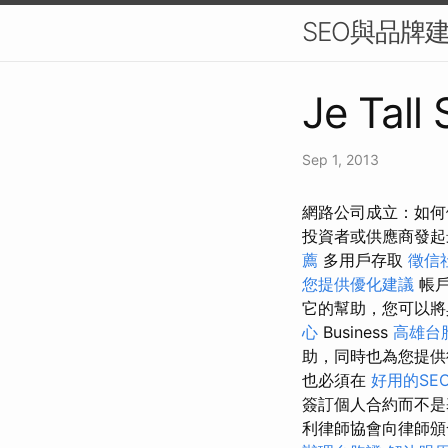
SEO與品牌
Je Tall 
Sep 1, 2013
網路公司成立：如何
投資者或供應商發
薦
多用戶存取
徵信
您提供優化建議
帳戶
它的幫助，您可以將
心
Business
高雄台
助，同時也為您提
也必須在
好用的SE
簽訂個人合約而不是
利律師協會向律師頒