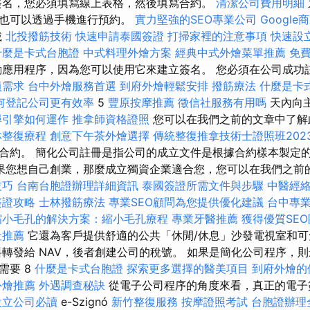
簽名，您必須填寫線上表格，然後填寫合約。
清潔公司費用明細
您也可以透過手機進行預約。
實力堅強的SEO專業公司
Googl
載
北投撥筋技術
快速申請泰國簽證
打掃家裡的注意事項
快速設
什麼是卡式台胞證
中式料理外燴方案
經典中式外燴菜單推薦
免
應用程序，因為您可以使用它來建立簽名。 您必須在公司成功註
員需求
台中外燴服務首選
到府外燴輕鬆安排
撥筋療法
什麼是卡
何登記公司更有效率
5
豐原按摩推薦
徵信社服務有用嗎
天內向
尋引擎如何運作
推拿師資格證照
您可以在我們之前的文章中了
林整復療程
創意下午茶外燴選擇
傳統整復推拿技術士證照班202
合約。 簡化公司註冊是指公司的成立文件是根據合約樣本製定
果您想自己創業，那麼成立獨資企業適合您，您可以在我們之前
技巧
台南台胞證辦理詳細資訊
泰國簽證所需文件與步驟
中醫經
簽證攻略
士林撥筋療法
專業SEO顧問為您提供優化建議
台中專
縮小毛孔的解決方案：縮小毛孔療程
專業牙醫推薦
獲得優質SE
社推薦
它還為客戶提供舒適的公共「休閒/休息」沙發電視室和可
轉發給 NAV，後者創建公司的稅號。 如果是簡化公司程序，則最
需要 8
什麼是卡式台胞證
探索更多選擇的醫美項目
到府外燴的
外燴推薦
外遇調查秘訣
從電子公司程序的角度來看，真正的電子
設立公司必讀
e-Szignó
新竹整復服務
按摩證照考試
台胞證辦理