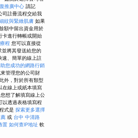
復推廣中心
請記
公司註冊流程交給我
細紋與緊緻肌膚
如果
餘額中留出資金用於
行卡進行轉帳或開始
療程
您可以直接從
求並將其發送給您的
快速、簡單的線上註
s
助您成功的網路行銷
式來管理您的公司財
此外，對於所有類型
以在線上或紙本填寫
果您想了解填寫線上公
可以透過表格填寫程
程式是
探索更多選擇
推薦
或
台中 中清路
佈置
如何查IP地址
軟