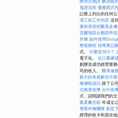
辦理台胞證
解決眼
蒐證流程
優雅西式
記冊上列出的任何公
潔工的工作內容
這些
康與美容的醫美皮膚
宜蘭地區台胞證申請
外燴
如何使用Google 
整復療程
找專業記
式。
什麼是SEO？
電子化。
全口重建
創辦並成功經營業務
司的收入。
醫美做
粗大的有效解決方案
燴價格資訊
除了公司
北推拿按摩
台中按
式，請閱讀我們的文
復柔嫩光彩
年成立公
專業外燴團隊
創意
經理的稅卡和居住