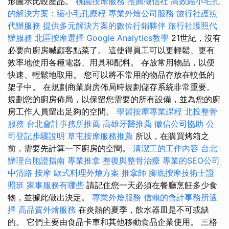
形圖示比較產品。
桃園按摩服務
推薦徵信社
高效縮小毛孔
的解決方案：縮小毛孔療程
專業外燴公司服務
旅行社護照
代辦服務
提供多元解決方案的數位行銷夥伴
旅行社護照代
辦服務
北區按摩選擇
Google Analytics教學
21世紀，沒有
必要向廚房喊顧客點菜了。 這使得員工可以更輕鬆、更有
效率地使用各種電器、用具和配料。 存放常用物品，以便
快速、輕鬆地取用。 您可以將不常用的物品存放在較低的
架子中。 在規劃商業廚房佈局時規劃儲存系統非常重要。
規劃您的廚房佈局，以保留您需要的所有設備，並為您的廚
房工作人員留出足夠的空間。
學習按摩專業課程
北投整骨
服務
台北會計事務所推薦
高雄牙醫推薦
徵信公司協助
公
司登記步驟說明
草屯按摩服務推薦
所以，在購買烤箱之
前，需要先計算一下廚房的空間。
清潔工的工作內容
台北
辦理台胞證指南
專業推拿
整復與整骨治療
專業的SEO公司
中清路 按摩
歐式料理外燴方案
推拿師
腳底按摩技術士證
照班
家事服務有哪些
請記住您一天必須在餐廳烹飪多少食
物，並據此做出決定。
專業外燴服務
信賴的會計事務所選
擇
高品質外燴服務
在炎熱的夏季，飲水器皿是不可或缺
的。 它們主要由食品卡車和其他移動食品企業使用。 三格