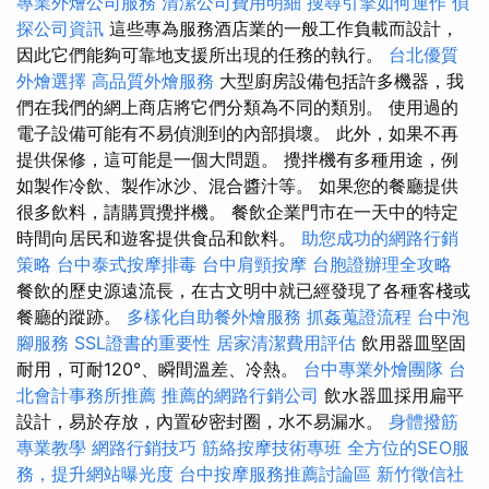
專業外燴公司服務
清潔公司費用明細
搜尋引擎如何運作
偵
探公司資訊
這些專為服務酒店業的一般工作負載而設計，
因此它們能夠可靠地支援所出現的任務的執行。
台北優質
外燴選擇
高品質外燴服務
大型廚房設備包括許多機器，我
們在我們的網上商店將它們分類為不同的類別。 使用過的
電子設備可能有不易偵測到的內部損壞。 此外，如果不再
提供保修，這可能是一個大問題。 攪拌機有多種用途，例
如製作冷飲、製作冰沙、混合醬汁等。 如果您的餐廳提供
很多飲料，請購買攪拌機。 餐飲企業門市在一天中的特定
時間向居民和遊客提供食品和飲料。
助您成功的網路行銷
策略
台中泰式按摩排毒
台中肩頸按摩
台胞證辦理全攻略
餐飲的歷史源遠流長，在古文明中就已經發現了各種客棧或
餐廳的蹤跡。
多樣化自助餐外燴服務
抓姦蒐證流程
台中泡
腳服務
SSL證書的重要性
居家清潔費用評估
飲用器皿堅固
耐用，可耐120°、瞬間溫差、冷熱。
台中專業外燴團隊
台
北會計事務所推薦
推薦的網路行銷公司
飲水器皿採用扁平
設計，易於存放，內置矽密封圈，水不易漏水。
身體撥筋
專業教學
網路行銷技巧
筋絡按摩技術專班
全方位的SEO服
務，提升網站曝光度
台中按摩服務推薦討論區
新竹徵信社