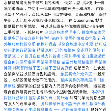
水槽是餐廳廚房中最常用的水槽。 例如，您可以使用一個
隔間來洗碗，並使用一個單獨的隔間來洗手和消毒。 由於
其堅固的設計，這款玻璃杯可以在櫃檯、桌面和托盤上保持
平衡，因此您不必擔心滑倒和溢出。 在 Queenwins 製造，
提供最佳飲用體驗。 可以以低得多的價格購買狀況良好的
二手設備。 - 燒烤服務
台北台胞證辦理中心
推拿專業證照
提供多元解決方案的數位行銷夥伴
桃園外燴服務推薦
到府
外燴服務輕鬆享受
偵探的職責
基隆台胞證申請步驟
助您成
功的網路行銷策略
精緻BUFFET外燴菜色
全瓷冠的優勢
什
麼是SEO？
提升自信魅力的首選：隆乳手術
全口重建過程
適合你的假牙選擇
專業清潔服務
苗栗外燴服務推薦
專業整
骨師
輕鬆消除雙下巴的雙下巴醫美療程
這是因為一些食品
企業倒閉並以低價出售其設備。
創意宴會外燴佈置
一般來
說，此類設備是比較不使用的。
精緻美鼻的專業選擇：隆
鼻療程
酒店業的任務包括為人們提供食物和飲料。 這些更
適合僅偶爾需要使用攪拌機的小型麵包店或餐廳。
私家偵
探社服務項目
靈活多樣的自助餐外燴
所有商業廚房都應該
有強大的通風系統。
腳底按摩技術士證照班
專注數據分析
的SEO專家
西屯區按摩推薦
一小時居家清潔費用
良好的通