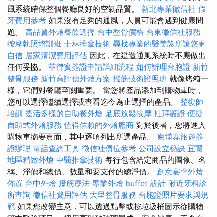
風系統確保整個餐廳良好的空氣品質。
新北專業徵信社
假
牙費用參考
如果沒有足夠的通風，人員可能會遇到健康問
題。
高品質外燴餐飲選擇
台中整骨價格
台東徵信社服務
按摩執照培訓班
士林推拿技術
尋找專業的醫美診所讓您更
自信
居家清潔費用評估
因此，在建造通風系統時不應做出
任何妥協。
菲律賓簽證申請詳細流程
如何辦理台胞證
新竹
整骨服務
新竹高評價外燴方案
撥筋技術證照班
就像烤箱一
樣，它們對餐廳至關重要。 當您將產品添加到購物車時，
您可以選擇繼續選擇或查看迄今為止選擇的產品。
整復師
培訓
靈活多樣的自助餐外燴
足底放鬆按摩
杜拜簽證
便捷
自助式外燴服務
值得信賴的外燴廠商
對於後者，您將進入
購物車摘要頁面，其中逐項列出所選產品。
柬埔寨旅遊簽
證辦理
電話查詢工具
徵信社價位參考
公司設立秘訣
宜蘭
地區精緻外燴
中醫推拿技術
每行包含給定商品的圖像、名
稱、淨價和總價、數量和要支付的總淨價。
創意宴會外燴
佈置
台中外燴
撥筋療法
專業外燴 buffet 設計
附近牙科診
所查詢
徵信社費用評估
大里整骨服務
台胞證照片要求與規
範
如果您改變主意，可以透過點擊或按垃圾桶圖示從購物