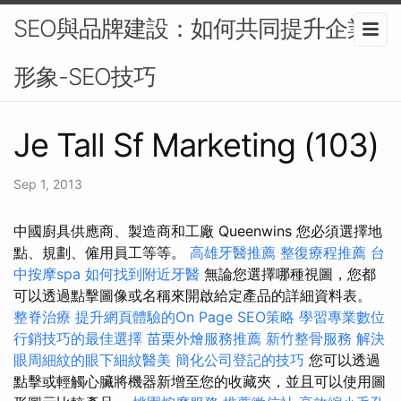
SEO與品牌建設：如何共同提升企業
形象-SEO技巧
Je Tall Sf Marketing (103)
Sep 1, 2013
中國廚具供應商、製造商和工廠 Queenwins 您必須選擇地
點、規劃、僱用員工等等。
高雄牙醫推薦
整復療程推薦
台
中按摩spa
如何找到附近牙醫
無論您選擇哪種視圖，您都
可以透過點擊圖像或名稱來開啟給定產品的詳細資料表。
整脊治療
提升網頁體驗的On Page SEO策略
學習專業數位
行銷技巧的最佳選擇
苗栗外燴服務推薦
新竹整骨服務
解決
眼周細紋的眼下細紋醫美
簡化公司登記的技巧
您可以透過
點擊或輕觸心臟將機器新增至您的收藏夾，並且可以使用圖