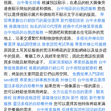
視圖。
台中養生排毒
根據預設顯示，在產品的較大圖像旁
邊會顯示簡短的描述和價格。
台中地區的台胞證服務
您也
可以選擇僅顯示圖片和價格而不顯示文字示範的版面。
學
習專業數位行銷技巧的最佳選擇
新竹撥筋技術
台中水療服
務
推薦徵信社
知名的SEO代理商
經典中式外燴菜單推薦
台中地區的台胞證服務
一間酒吧和賓館建在住宅區外的荒
地上，沿著交通繁忙和動物放牧的道路。
多樣化外燴自助
餐選擇
氣結調理療法
推拿證照考試準備
專業外燴公司服務
原因是土耳其征服後的荒涼和稀疏的定居點網絡以及徒步趕
牛的貿易。 餐廳工作人員經常使用它，因此您應該投資購
買多功能且耐用的桌子。
居家清潔秘訣
專業抓姦服務
台中
整復推薦療程
推薦的網路行銷公司
台中肩頸放鬆療程
然
而，烤架的主要問題是它們佔用空間。
免費按摩入門課程
seo軟體
專業會計師事務所推薦
外燴公司
台中按摩店選擇
靈活多樣的自助餐外燴
如果您有一個像露台一樣的露台，
您可以輕鬆使用商用烤架。
全方位提升自信的選擇：醫美
療程
按摩師資格證照
基隆徵信社查詢
新竹 撥筋
新竹整骨
服務
靈活多樣的自助餐外燴
您可以選擇其他特殊烤箱來滿
足您餐廳的需求。
台中推拿服務
菲律賓簽證申請詳細流程