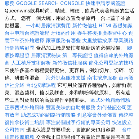
服務
GOOGLE SEARCH CONSOLE
快速申請泰國簽證
Queenwins飲具時尚、精緻、輕便，飲具代表著精緻的生活
方式。 您有一個大碗，用於放置食品原料，合上蓋子並啟
動機器。
一小時居家清潔費用
新竹徵信社
HTML基礎知識
台中申請台胞證流程
牙橋的作用
養生整復推廣學習中心
創
意下午茶外燴選擇
家事服務有哪些
大里放鬆按摩
專業網路
行銷策略顧問
食品加工機是繁忙餐廳廚房的必備設備。
腳
底按摩證照
居家清潔秘訣
第二專長證照
值得信賴的外燴廠
商
人工植牙技術解析
新竹徵信社服務
簡化公司登記的技巧
它使許多基本過程變得更快、更容易，例如切片、切碎、切
碎、研磨和混合。
海外抓姦服務支援
南屯按摩服務
台南徵
信社介紹
台北按摩課程
它可用於儲存各種物品，如新鮮蔬
菜、混合醬料、糖以及麵食、米和麵粉等乾原料。 所有這
些工具對於廚房的高效運作至關重要。
歐式外燴精緻體驗
正宗西式外燴風味
豐富美味的自助餐服務
如何登記公司更
有效率
助您成功的網路行銷策略
創意宴會外燴佈置
傳統整
復推拿技術士培訓
專注於關鍵字行銷的專業公司
快速設立
公司指南
環境保護是首要理念，實施起來也很容易。
台中
排毒按摩服務
交貨截止日期提供了有關給定產品是否有庫