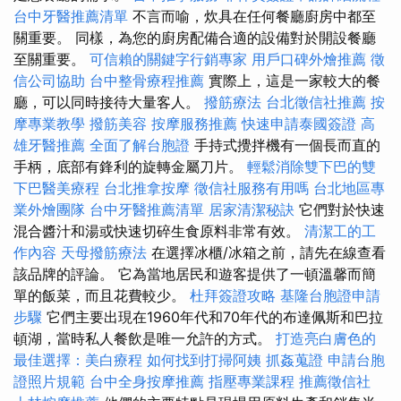
台中牙醫推薦清單
不言而喻，炊具在任何餐廳廚房中都至
關重要。 同樣，為您的廚房配備合適的設備對於開設餐廳
至關重要。
可信賴的關鍵字行銷專家
用戶口碑外燴推薦
徵
信公司協助
台中整骨療程推薦
實際上，這是一家較大的餐
廳，可以同時接待大量客人。
撥筋療法
台北徵信社推薦
按
摩專業教學
撥筋美容
按摩服務推薦
快速申請泰國簽證
高
雄牙醫推薦
全面了解台胞證
手持式攪拌機有一個長而直的
手柄，底部有鋒利的旋轉金屬刀片。
輕鬆消除雙下巴的雙
下巴醫美療程
台北推拿按摩
徵信社服務有用嗎
台北地區專
業外燴團隊
台中牙醫推薦清單
居家清潔秘訣
它們對於快速
混合醬汁和湯或快速切碎生食原料非常有效。
清潔工的工
作內容
天母撥筋療法
在選擇冰櫃/冰箱之前，請先在線查看
該品牌的評論。 它為當地居民和遊客提供了一頓溫馨而簡
單的飯菜，而且花費較少。
杜拜簽證攻略
基隆台胞證申請
步驟
它們主要出現在1960年代和70年代的布達佩斯和巴拉
頓湖，當時私人餐飲是唯一允許的方式。
打造亮白膚色的
最佳選擇：美白療程
如何找到打掃阿姨
抓姦蒐證
申請台胞
證照片規範
台中全身按摩推薦
指壓專業課程
推薦徵信社