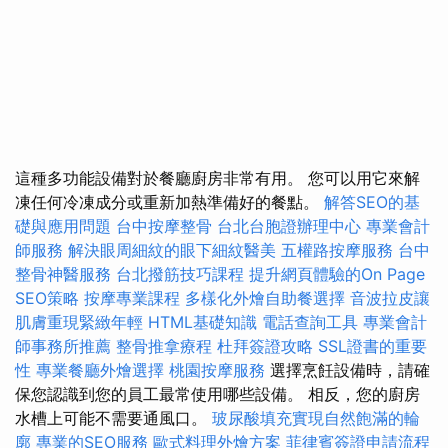
這種多功能設備對於餐廳廚房非常有用。 您可以用它來解
凍任何冷凍成分或重新加熱準備好的餐點。
解答SEO的基
礎與應用問題
台中按摩整骨
台北台胞證辦理中心
專業會計
師服務
解決眼周細紋的眼下細紋醫美
五權路按摩服務
台中
整骨神醫服務
台北撥筋技巧課程
提升網頁體驗的On Page
SEO策略
按摩專業課程
多樣化外燴自助餐選擇
音波拉皮讓
肌膚重現緊緻年輕
HTML基礎知識
電話查詢工具
專業會計
師事務所推薦
整骨推拿療程
杜拜簽證攻略
SSL證書的重要
性
專業餐廳外燴選擇
桃園按摩服務
選擇烹飪設備時，請確
保您認識到您的員工最常使用哪些設備。 相反，您的廚房
水槽上可能不需要通風口。
玻尿酸填充實現自然飽滿的輪
廓
專業的SEO服務
歐式料理外燴方案
菲律賓簽證申請流程