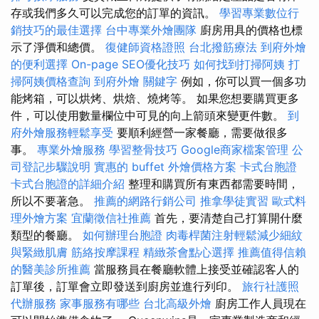
存或我們多久可以完成您的訂單的資訊。
學習專業數位行
銷技巧的最佳選擇
台中專業外燴團隊
廚房用具的價格也標
示了淨價和總價。
復健師資格證照
台北撥筋療法
到府外燴
的便利選擇
On-page SEO優化技巧
如何找到打掃阿姨
打
掃阿姨價格查詢
到府外燴
關鍵字
例如，你可以買一個多功
能烤箱，可以烘烤、烘焙、燒烤等。 如果您想要購買更多
件，可以使用數量欄位中可見的向上箭頭來變更件數。
到
府外燴服務輕鬆享受
要順利經營一家餐廳，需要做很多
事。
專業外燴服務
學習整骨技巧
Google商家檔案管理
公
司登記步驟說明
實惠的 buffet 外燴價格方案
卡式台胞證
卡式台胞證的詳細介紹
整理和購買所有東西都需要時間，
所以不要著急。
推薦的網路行銷公司
推拿學徒實習
歐式料
理外燴方案
宜蘭徵信社推薦
首先，要清楚自己打算開什麼
類型的餐廳。
如何辦理台胞證
肉毒桿菌注射輕鬆減少細紋
與緊緻肌膚
筋絡按摩課程
精緻茶會點心選擇
推薦值得信賴
的醫美診所推薦
當服務員在餐廳軟體上接受並確認客人的
訂單後，訂單會立即發送到廚房並進行列印。
旅行社護照
代辦服務
家事服務有哪些
台北高級外燴
廚房工作人員現在