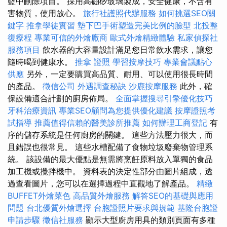
籃中刪除項目。 採用高硼矽玻璃製成，安全健康，不含有
害物質，使用放心。
旅行社護照代辦服務
如何挑選SEO關
鍵字
推拿學徒實習
墊下巴手術塑造完美比例的臉型
北投整
復療程
專業可信的外燴廠商
歐式外燴精緻體驗
私家偵探社
服務項目
飲水器的大容量設計滿足您日常飲水需求，讓您
隨時喝到健康水。
推拿 證照
學習按摩技巧
專業會議點心
供應
另外，一定要購買高品質、耐用、可以使用很長時間
的產品。
徵信公司
外遇調查秘訣
沙鹿按摩服務
此外，確
保設備適合計劃的廚房佈局。
全面掌握搜尋引擎優化技巧
牙科治療資訊
專業SEO顧問為您提供優化建議
按摩證照考
試指導
推薦值得信賴的醫美診所推薦
如何辦理工商登記
有
序的儲存系統是任何廚房的關鍵。 這些方法壓力很大，而
且錯誤也很常見。 這些水槽配備了食物垃圾廢棄物管理系
統。 該設備的最大優點是無需將烹飪原料放入單獨的食品
加工機或攪拌機中。 資料表的決定性部分由圖片組成，透
過查看圖片，您可以在選擇過程中直觀地了解產品。
精緻
BUFFET外燴菜色
高品質外燴服務
解答SEO的基礎與應用
問題
台北優質外燴選擇
台胞證照片要求與規範
基隆台胞證
申請步驟
徵信社服務
顯示大型廚房用具的類別頁面有多種