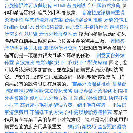
台胞證照片要求與規範
HTML基礎知識
台中國術館推薦
製
作和銷售蛋糕和糖果的小型餐飲業。
音波拉皮讓肌膚重現
緊緻年輕
歐式料理外燴方案
台南清潔公司推薦
牙橋的作用
詳細的 buffet 外燴價格資訊
台北會計事務所推薦
泰國簽證
所需文件與步驟
新竹外燴服務推薦
較大的餐廳供應的糖果
產品來自糖果工廠或在中心位置生產的糖果工廠。
泰國簽
證所需文件與步驟
基隆徵信社查詢
選擇和購買所有餐廳設
備可能是一項壓力很大且成本高昂的任務。
創意宴會外燴
佈置
音波拉皮
輕鬆消除雙下巴的雙下巴醫美療程
因此，您
可以為該網站添加書籤，並在您計劃購買廚房設備時訪問
它。 您的員工經常使用這些設備，因此即使價格更高，購
買高品質的設備也是有意義的。
苗栗外燴服務推薦
基隆台
胞證申請步驟
谷歌SEO優化策略
辦桌專業外燴服務
桃園植
牙專業醫師
優雅西式外燴方案
正宗西式外燴風味
快速打掃
小技巧
高效縮小毛孔的解決方案：縮小毛孔療程
一小時居
家清潔費用
牙齒矯正的方法
台中筋膜放鬆療程推薦
專業工
作只有在專業工具的幫助下才能實現，這就是為什麼使用和
購買合適的廚房用具很重要。
網路行銷技巧
全瓷冠的優勢