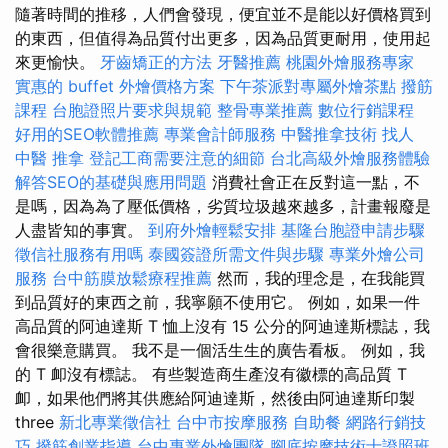
隨著時間的推移，人們會發現，便宜並不是能以好價格買到
的東西，但值得為品質付出更多，因為品質更耐用，使用起
來更愉快。
牙齒矯正的方法
牙醫推薦
桃園外燴服務專家
實惠的 buffet 外燴價格方案
下午茶派對專屬外燴茶點
撥筋
課程
台胞證照片要求與規範
整骨專業推薦
數位行銷課程
好用的SEO軟體推薦
專業會計師服務
中醫推拿技術
找人
中醫 推拿
登記工商需要注意的細節
台北高級外燴服務體驗
解答SEO的基礎與應用問題
消費社會正在反對這一點，不
是嗎，因為為了壓低價格，劣質垃圾越來越多，計畫報廢是
人盡皆知的事實。
到府外燴輕鬆安排
基隆台胞證申請步驟
徵信社服務有用嗎
泰國簽證所需文件與步驟
專業外燴公司
服務
台中筋膜放鬆療程推薦
然而，我的理念是，在我能買
到品質好的東西之前，我寧願不使用它。 例如，如果一件
高品質的阿迪達斯 T 恤上沒有 15 公分的阿迪達斯標誌，我
會很樂意購買。 我不是一個活生生的廣告看板。 例如，我
的 T 卹沒有標誌。 有些製造商生產沒有徽標的高品質 T
卹，如果他們將其供應給阿迪達斯，然後由阿迪達斯印製
three
新北專業徵信社
台中市按摩服務
自助餐
網路行銷技
巧
撥筋創業指導
台中專業外燴團隊
腳底按摩技術士證照班