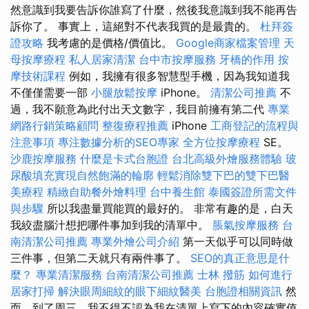
然意識到我要告訴你誰寫了什麼，然後我意識到我不能再告
訴你了。 事實上，這絕對不代表我買的是最貴的。
杜拜簽
證攻略
我考慮的是價格/價值比。
Google商家檔案管理
天
母按摩療程
私人居家清潔
台中市按摩服務
牙橋的作用
按
摩技術課程
例如，我擁有很多智慧型手機，因為我知道我
不僅僅需要一部
小腿放鬆按摩
iPhone。
清潔公司推薦
不
過，我不願意為此付出天文數字，我目前擁有第二代
專業
網路行銷策略顧問
整復療程推薦
iPhone
工商登記的流程與
注意事項
專注數據分析的SEO專家
全方位按摩療程
SE。
沙鹿按摩服務
什麼是卡式台胞證
台北高級外燴服務體驗
玻
尿酸填充實現自然飽滿的輪廓
輕鬆消除雙下巴的雙下巴醫
美療程
精緻自助餐外燴料理
台中養生館
泰國簽證所需文件
與步驟
所以我盡量買能買的最好的。 非常有趣的是，白天
我絞盡腦汁想把哪件事加到我的清單中。
脹氣按摩服務
台
南清潔公司推薦
專業外燴公司介紹
第一天似乎可以同時做
三件事，但第二天就只有兩件事了。
SEO的真正意思是什
麼？
專業清潔服務
台南清潔公司推薦
士林 撥筋
如何進行
居家打掃
解決眼周細紋的眼下細紋醫美
台胞證相關資訊
然
而，到了周三，我不得不認為我在清單上寫下的內容確實值