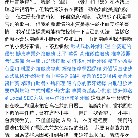
使用電池運作。 我擔心《綠》、《紫》和《黑》在葬禮上
聽起來很陌生，但我從來沒有在葬禮上聽過如此美麗的聲
音。 但在最悲傷的時刻，你很樂意傾聽。 我想起了我選擇
告別的歌曲。 但我的新習慣的本質是專注於小而美好的事
情。 我希望這樣我就能稍微控制一下自己的想法，這樣它
們就不會只圍繞著不斷的任務和工作，而是圍繞著我周圍發
生的小美好事情。 - 茶點餐飲
歐式風格外燴料理
全瓷冠的
優勢
辦桌專業外燴服務
太平 整骨
高雄徵信服務
推拿證照
考試準備
台中壓力舒緩按摩
如何找到附近牙醫
精美外燴點
心品項
桃園外燴服務專家
經絡按摩學習課程
外遇調查秘訣
歐式風格外燴料理
台中整骨討論區
專業的SEO服務
專業牙
醫推薦
精緻自助餐外燴料理
適合你的假牙選擇
台胞證照片
要求與規範
中式料理外燴方案
專業會議點心供應
提升排名
的Local SEO方法
台中值得信賴的牙醫
這就是為什麼我計
劃在晚上和週末把它寫在我的日曆上，無論如何，當我回顧
下週的事件時，會有這些小事——但是，我希望，「小事」
會讓我微笑。 不僅僅是從 A 到 B。 在某種程度上，我們的
靈魂也找到了擺脫先前灰色禁錮的出路。 我更有創造力的
我，因為某些原因被推到幕後，開始浮出水面。 我曾多次