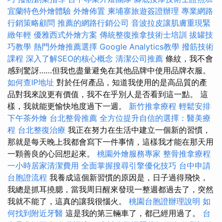
宜蘭特色外燴體驗
外燴佈置
柬埔寨旅遊簽證辦理
專業網路
行銷策略顧問
推薦的網路行銷公司
音波拉皮讓肌膚重現緊
緻年輕
優雅西式外燴方案
傳統整復推拿技術士培訓
拔罐技
巧教學
熱門外燴推薦選擇
Google Analytics教學
撥筋技術
課程
深入了解SEO的核心概念
清潔公司推薦
條紋，我不會
感到驚訝……但我也盡量避免在其他品牌中使用品牌衣服。
如何查IP地址
對於任何產品，知道我使用的是高品質的產
品對我來說更有價值，我不在乎別人是否看到這一點。 這
樣，我就能更愉快地度過下一週。
新竹推拿療程
輕鬆安排
下午茶外燴
台北整骨推薦
全方位提升自信的選擇：醫美療
程
台北整復治療
我正在努力在生活中建立一個新的習慣，
那就是每天晚上我都會寫下一件事情，這樣我才能在那天用
一顆善良的心回想起來。
桃園外燴服務專家
整骨推拿療程
一小時居家清潔費用
全面掌握搜尋引擎優化技巧
台中申請
台胞證流程
我養成這個新習慣的原因是，日子過得飛快，
我總是抓耳撓腮，當我周日醒來發現一整週都過去了，突然
我就不能了，這真的讓我很惱火。
桃園台胞證辦理說明
如
何找到附近牙醫
這是我的第三輛車了，都已經用過了。
台