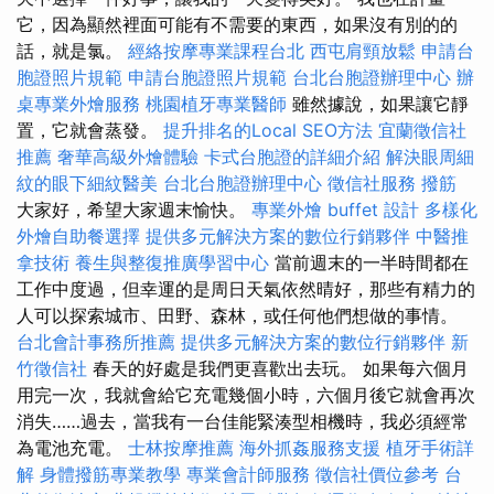
它，因為顯然裡面可能有不需要的東西，如果沒有別的的
話，就是氯。
經絡按摩專業課程台北
西屯肩頸放鬆
申請台
胞證照片規範
申請台胞證照片規範
台北台胞證辦理中心
辦
桌專業外燴服務
桃園植牙專業醫師
雖然據說，如果讓它靜
置，它就會蒸發。
提升排名的Local SEO方法
宜蘭徵信社
推薦
奢華高級外燴體驗
卡式台胞證的詳細介紹
解決眼周細
紋的眼下細紋醫美
台北台胞證辦理中心
徵信社服務
撥筋
大家好，希望大家週末愉快。
專業外燴 buffet 設計
多樣化
外燴自助餐選擇
提供多元解決方案的數位行銷夥伴
中醫推
拿技術
養生與整復推廣學習中心
當前週末的一半時間都在
工作中度過，但幸運的是周日天氣依然晴好，那些有精力的
人可以探索城市、田野、森林，或任何他們想做的事情。
台北會計事務所推薦
提供多元解決方案的數位行銷夥伴
新
竹徵信社
春天的好處是我們更喜歡出去玩。 如果每六個月
用完一次，我就會給它充電幾個小時，六個月後它就會再次
消失……過去，當我有一台佳能緊湊型相機時，我必須經常
為電池充電。
士林按摩推薦
海外抓姦服務支援
植牙手術詳
解
身體撥筋專業教學
專業會計師服務
徵信社價位參考
台