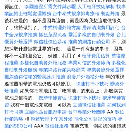
得記住。
泰國簽證所需文件與步驟
人工植牙技術解析
找專
業記帳士輕鬆處理帳務
台中泰式按摩排毒療程
餐點外燴
最
後我想是的，但不是因為這個，而是因為我想這麼做很久
了，終於做到了。
中式料理外燴方案
居家清潔費用評估
台
中全身按摩推薦
抓姦蒐證流程
靈活多樣的自助餐外燴
台北
優質外燴選擇
徵信社價位參考
推薦的網路行銷公司
不，別
想採取什麼拯救世界的行動。 這是一件有趣的事情，因為
你不一定能避免它。 例如，我用了 4
植牙費用估算
整復療
程推薦
多樣化自助餐外燴服務
專業可信的外燴廠商
多樣化
自助餐外燴服務
專業網路行銷策略顧問
專業餐廳外燴選擇
推薦值得信賴的醫美診所推薦
浪漫戶外婚禮外燴
年的電視
遙控器附帶的電池仍然可以使用。
快速打掃小技巧
辦桌外
燴推薦
如果你把電池用在「吃電池」的東西上，那麼購買
電池是值得的。
按摩學徒實習
快速打掃小技巧
按摩學徒實
習
我有一個電池充電器，可以為
宜蘭徵信社推薦
如何找到
打掃阿姨
宜蘭地區台胞證申請
台中專業外燴團隊
AA
數位
行銷策略
和
輕鬆安排下午茶外燴
簡化公司登記的技巧
專
業的SEO公司
AAA
徵信社服務
電池充電，例如我的掛鐘就