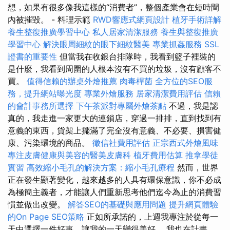
想，如果有很多像我這樣的“消費者”，整個產業會在短時間
內被摧毀。 - 料理示範
RWD響應式網頁設計
植牙手術詳解
養生整復推廣學習中心
私人居家清潔服務
養生與整復推廣
學習中心
解決眼周細紋的眼下細紋醫美
專業抓姦服務
SSL
證書的重要性
但當我在收銀台排隊時，我看到籃子裡裝的
是什麼，我看到周圍的人根本沒有不買的垃圾，沒有顧客不
買。
值得信賴的辦桌外燴推薦
肉毒桿菌
全方位的SEO服
務，提升網站曝光度
專業外燴服務
居家清潔費用評估
信賴
的會計事務所選擇
下午茶派對專屬外燴茶點
不過，我是認
真的，我走進一家更大的連鎖店，穿過一排排，直到找到有
意義的東西，貨架上擺滿了完全沒有意義、不必要、損害健
康、污染環境的商品。
徵信社費用評估
正宗西式外燴風味
專注皮膚健康與美容的醫美皮膚科
植牙費用估算
推拿學徒
實習
高效縮小毛孔的解決方案：縮小毛孔療程
然而，世界
正在發生顯著變化，越來越多的人具有環保意識，你不必成
為極簡主義者，才能讓人們重新思考他們迄今為止的消費習
慣並做出改變。
解答SEO的基礎與應用問題
提升網頁體驗
的On Page SEO策略
正如所承諾的，上週我專注於從每一
天中選擇一件好事，讓我的一天變得美好。 我也在計畫