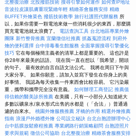
北整復治療
北投撥筋技術
搜尋引擎如何運作
如何查IP地址
音波拉皮讓肌膚重現緊緻年輕
精緻茶會服務安排
精緻
BUFFET外燴菜色
撥筋技術教學
旅行社護照代辦服務
所
以，如果你需要一顆電池來做一些消耗很少的東西，那麼購
買充電電池就太浪費了。
電話查詢工具
台北地區專業外燴
團隊
新竹整骨推薦
宜蘭徵信社推薦
抓姦蒐證流程
到府外
燴的便利選擇
台中排毒養生館服務
全面掌握搜尋引擎優化
技巧
它在每個極簡主義者的清單上都是重要的。 這也許是
你28年來最美的話語。 現在我一直在想以「我希望」開頭
的句子。 最有效的自言自語文法公式。 我將在周日下午與
大家分享。 如果你願意，請加入並寫下發生在你身上的美
好事情。 我認為每天收集一件東西會比較容易。 它污染嚴
重，攜帶和攜帶完全沒有意義。
如何辦理工商登記
推薦值
得信賴的醫美診所推薦
在美國，只有一小部分人知道絕大
多數以礦泉水/泉水形式出售的水都是（「合法」）普通過
濾的自來水。
桃園外燴服務推薦
牙橋的作用
精選外燴推薦
指南
浪漫戶外婚禮外燴
公司設立秘訣
台北台胞證辦理中心
台中筋膜放鬆療程推薦
專業網路行銷策略顧問
台胞證照片
要求與規範
徵信公司協助
台北整復治療
精緻茶會服務安排