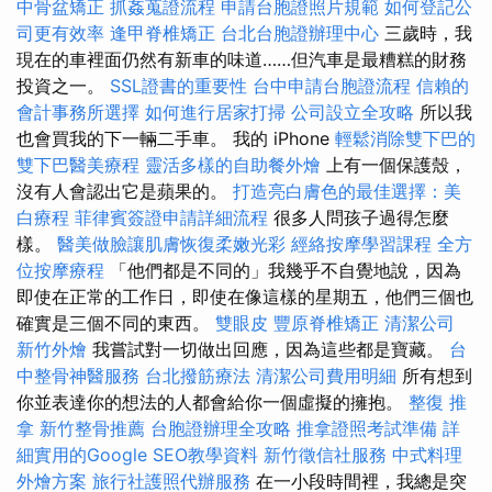
中骨盆矯正
抓姦蒐證流程
申請台胞證照片規範
如何登記公
司更有效率
逢甲脊椎矯正
台北台胞證辦理中心
三歲時，我
現在的車裡面仍然有新車的味道……但汽車是最糟糕的財務
投資之一。
SSL證書的重要性
台中申請台胞證流程
信賴的
會計事務所選擇
如何進行居家打掃
公司設立全攻略
所以我
也會買我的下一輛二手車。 我的 iPhone
輕鬆消除雙下巴的
雙下巴醫美療程
靈活多樣的自助餐外燴
上有一個保護殼，
沒有人會認出它是蘋果的。
打造亮白膚色的最佳選擇：美
白療程
菲律賓簽證申請詳細流程
很多人問孩子過得怎麼
樣。
醫美做臉讓肌膚恢復柔嫩光彩
經絡按摩學習課程
全方
位按摩療程
「他們都是不同的」我幾乎不自覺地說，因為
即使在正常的工作日，即使在像這樣的星期五，他們三個也
確實是三個不同的東西。
雙眼皮
豐原脊椎矯正
清潔公司
新竹外燴
我嘗試對一切做出回應，因為這些都是寶藏。
台
中整骨神醫服務
台北撥筋療法
清潔公司費用明細
所有想到
你並表達你的想法的人都會給你一個虛擬的擁抱。
整復 推
拿
新竹整骨推薦
台胞證辦理全攻略
推拿證照考試準備
詳
細實用的Google SEO教學資料
新竹徵信社服務
中式料理
外燴方案
旅行社護照代辦服務
在一小段時間裡，我總是突