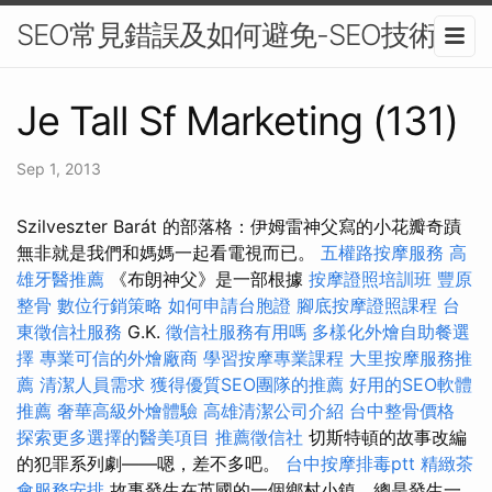
SEO常見錯誤及如何避免-SEO技術
Je Tall Sf Marketing (131)
Sep 1, 2013
Szilveszter Barát 的部落格：伊姆雷神父寫的小花瓣奇蹟
無非就是我們和媽媽一起看電視而已。
五權路按摩服務
高
雄牙醫推薦
《布朗神父》是一部根據
按摩證照培訓班
豐原
整骨
數位行銷策略
如何申請台胞證
腳底按摩證照課程
台
東徵信社服務
G.K.
徵信社服務有用嗎
多樣化外燴自助餐選
擇
專業可信的外燴廠商
學習按摩專業課程
大里按摩服務推
薦
清潔人員需求
獲得優質SEO團隊的推薦
好用的SEO軟體
推薦
奢華高級外燴體驗
高雄清潔公司介紹
台中整骨價格
探索更多選擇的醫美項目
推薦徵信社
切斯特頓的故事改編
的犯罪系列劇——嗯，差不多吧。
台中按摩排毒ptt
精緻茶
會服務安排
故事發生在英國的一個鄉村小鎮，總是發生一