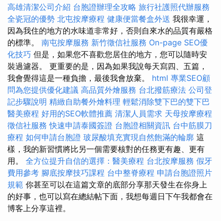
高雄清潔公司介紹
台胞證辦理全攻略
旅行社護照代辦服務
全瓷冠的優勢
北屯按摩療程
健康便當餐盒外送
我很幸運，
因為我住的地方的水味道非常好，否則自來水的品質有嚴格
的標準。
南屯按摩服務
新竹徵信社服務
On-page SEO優
化技巧
但是，如果您不喜歡您居住的地方，您可以隨時安
裝過濾器。 更重要的是，因為如果我說每天寫四、五篇，
我會覺得這是一種負擔，最後我會放棄。
html
專業SEO顧
問為您提供優化建議
高品質外燴服務
台北撥筋療法
公司登
記步驟說明
精緻自助餐外燴料理
輕鬆消除雙下巴的雙下巴
醫美療程
好用的SEO軟體推薦
清潔人員需求
天母按摩療程
徵信社服務
快速申請泰國簽證
台胞證相關資訊
台中筋膜刀
療程
如何申請台胞證
玻尿酸填充實現自然飽滿的輪廓
這
樣，我的新習慣將比另一個需要核對的任務更有趣、更有
用。
全方位提升自信的選擇：醫美療程
台北按摩服務
假牙
費用參考
腳底按摩技巧課程
台中整脊療程
申請台胞證照片
規範
你甚至可以在這篇文章的底部分享那天發生在你身上
的好事，也可以寫在總結帖下面，我想每週日下午我都會在
博客上分享這裡。