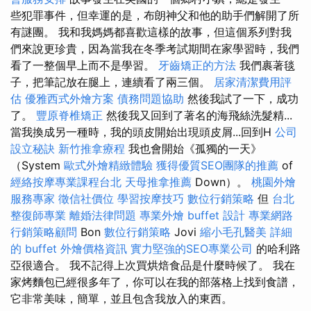
些犯罪事件，但幸運的是，布朗神父和他的助手們解開了所
有謎團。 我和我媽媽都喜歡這樣的故事，但這個系列對我
們來說更珍貴，因為當我在冬季考試期間在家學習時，我們
看了一整個早上而不是學習。
牙齒矯正的方法
我們裹著毯
子，把筆記放在腿上，連續看了兩三個。
居家清潔費用評
估
優雅西式外燴方案
債務問題協助
然後我試了一下，成功
了。
豐原脊椎矯正
然後我又回到了著名的海飛絲洗髮精...
當我換成另一種時，我的頭皮開始出現頭皮屑...回到H
公司
設立秘訣
新竹推拿療程
我也會開始《孤獨的一天》
（System
歐式外燴精緻體驗
獲得優質SEO團隊的推薦
of
經絡按摩專業課程台北
天母推拿推薦
Down）。
桃園外燴
服務專家
徵信社價位
學習按摩技巧
數位行銷策略
但
台北
整復師專業
離婚法律問題
專業外燴 buffet 設計
專業網路
行銷策略顧問
Bon
數位行銷策略
Jovi
縮小毛孔醫美
詳細
的 buffet 外燴價格資訊
實力堅強的SEO專業公司
的哈利路
亞很適合。 我不記得上次買烘焙食品是什麼時候了。 我在
家烤麵包已經很多年了，你可以在我的部落格上找到食譜，
它非常美味，簡單，並且包含我放入的東西。