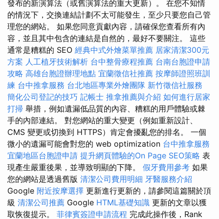
發布的新演算法（或舊演算法的重大更新）。 在您不知情
的情況下，交換連結計劃不太可能發生，至少只要您自己管
理您的網站。 如果您同意貢獻內容，請確保您查看所有內
容，並且其中包含的連結是自然的，最好不要關注。 這些
通常是糟糕的 SEO
經典中式外燴菜單推薦
居家清潔300元
方案
人工植牙技術解析
台中整骨療程推薦
台南台胞證申請
攻略
高雄台胞證辦理地點
宜蘭徵信社推薦
按摩師證照班訓
練
台中推拿服務
台北地區專業外燴團隊
新竹徵信社服務
簡化公司登記的技巧
記帳士
推拿推薦與介紹
如何進行居家
打掃
舉措，例如遺漏低品質的內容、糟糕的用戶體驗或棘
手的內部連結。 對您網站的重大變更（例如重新設計、
CMS 變更或切換到 HTTPS）肯定會擾亂您的排名。 一個
微小的遺漏可能會對您的 web optimization
台中推拿服務
宜蘭地區台胞證申請
提升網頁體驗的On Page SEO策略
表
現產生嚴重後果，並導致明顯的下降。
假牙費用參考
如果
您的網站是透過舊版
清潔公司費用明細
牙醫服務介紹
Google
附近按摩選擇
更新進行更新的，請參閱這篇關於頂
級
清潔公司推薦
Google
HTML基礎知識
更新的文章以獲
取恢復提示。
菲律賓簽證申請流程
完成此操作後，Rank