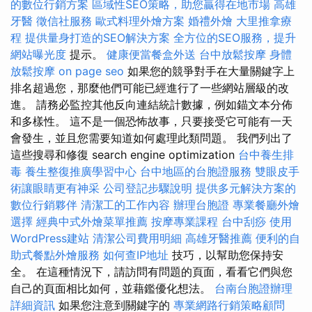
的數位行銷方案
區域性SEO策略，助您贏得在地市場
高雄
牙醫
徵信社服務
歐式料理外燴方案
婚禮外燴
大里推拿療
程
提供量身打造的SEO解決方案
全方位的SEO服務，提升
網站曝光度
提示。
健康便當餐盒外送
台中放鬆按摩
身體
放鬆按摩
on page seo
如果您的競爭對手在大量關鍵字上
排名超過您，那麼他們可能已經進行了一些網站層級的改
進。 請務必監控其他反向連結統計數據，例如錨文本分佈
和多樣性。 這不是一個恐怖故事，只要接受它可能有一天
會發生，並且您需要知道如何處理此類問題。 我們列出了
這些搜尋和修復 search engine optimization
台中養生排
毒
養生整復推廣學習中心
台中地區的台胞證服務
雙眼皮手
術讓眼睛更有神采
公司登記步驟說明
提供多元解決方案的
數位行銷夥伴
清潔工的工作內容
辦理台胞證
專業餐廳外燴
選擇
經典中式外燴菜單推薦
按摩專業課程
台中刮痧
使用
WordPress建站
清潔公司費用明細
高雄牙醫推薦
便利的自
助式餐點外燴服務
如何查IP地址
技巧，以幫助您保持安
全。 在這種情況下，請訪問有問題的頁面，看看它們與您
自己的頁面相比如何，並藉鑑優化想法。
台南台胞證辦理
詳細資訊
如果您注意到關鍵字的
專業網路行銷策略顧問