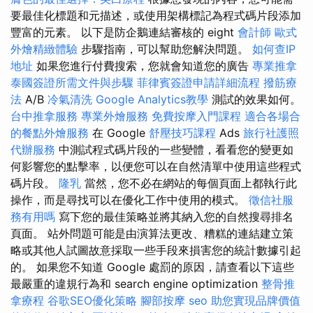
要最佳化標題和元描述，或使用架構標記為程式碼片段添加
豐富的元素。 以下是防企鵝連結審核的 eight
會計師
歐式
外燴精緻體驗
步驟指南，可以幫助您解決問題。
如何查IP
地址
如果您進行付費搜索，您就會知道您的廣告
專業推拿
泰國簽證所需文件與步驟
菲律賓簽證申請詳細流程
撥筋療
法
A/B
冷氣清洗
Google Analytics教學
測試的效果如何。
台中推拿服務
專業外燴服務
免費按摩入門課程
適合各場合
的餐點外燴服務
在 Google
舒壓技巧課程
Ads
旅行社護照
代辦服務
中測試程式碼片段的一些變體，看看您的變更如
何影響您的點擊率，以便您可以在自然清單中使用這些程式
碼片段。
隆乳
當然，您不必在網站的每個頁面上都執行此
操作，而是尋找可以在優化工作中使用的模式。
徵信社服
務有用嗎
寫下您的最佳策略並將其納入您的自然搜尋排名
頁面。 站外問題可能是由演算法更改、糟糕的連結建立策
略或其他人試圖故意採取一些手段來損害您的統計數據引起
的。 如果您不知道 Google 處罰的原因，請查看以下這些
最嚴重的違規行為和 search engine optimization
整骨推
拿療程
谷歌SEO優化策略
腳部按摩
seo
助您實現品牌價值