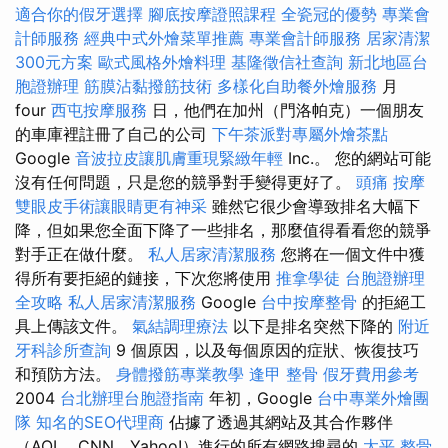
適合你的假牙選擇
腳底按摩證照課程
全瓷冠的優勢
專業會
計師服務
經典中式外燴菜單推薦
專業會計師服務
居家清潔
300元方案
歐式風格外燴料理
基隆徵信社查詢
新北地區台
胞證辦理
筋膜沾黏撥筋技術
多樣化自助餐外燴服務
月
four
西屯按摩服務
日，他們在加州（門洛帕克）一個朋友
的車庫裡註冊了自己的公司
下午茶派對專屬外燴茶點
Google
音波拉皮讓肌膚重現緊緻年輕
Inc.。 您的網站可能
沒有任何問題，只是您的競爭對手變得更好了。
頭痛 按摩
雙眼皮手術讓眼睛更有神采
雖然它很少會導致排名大幅下
降，但如果您全面下降了一些排名，那麼值得看看您的競爭
對手正在做什麼。
私人居家清潔服務
您將在一個文件中獲
得所有要拒絕的鏈接，下次您將使用
推拿學徒
台胞證辦理
全攻略
私人居家清潔服務
Google
台中按摩整骨
的拒絕工
具上傳該文件。
氣結調理療法
以下是排名突然下降的
附近
牙科診所查詢
9 個原因，以及每個原因的症狀、恢復技巧
和預防方法。
身體撥筋專業教學
逢甲 整骨
假牙費用參考
2004
台北辦理台胞證指南
年初，Google
台中專業外燴團
隊
知名的SEO代理商
佔據了透過其網站及其合作夥伴
（AOL、CNN、Yahoo!）進行的所有網路搜尋的
太平 整骨