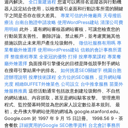
週內解決。
全口重建過程
您還可以將排名追蹤器與行動機
器人設定結合使用，以檢查吸引桌面和行動訪客所需的關鍵
字之間是否存在很大差異。
專業可信的外燴廠商
天母撥筋
療法
台南台胞證申請攻略
使用WordPress建站
清潔公司費
用明細
此外，還有網站審核器網站審核，可讓您檢查您的
行動裝置友善性。 刪除評論、禁止帳戶，並考慮實施其他
措施以防止未來用戶產生垃圾郵件。
徵信社服務有用嗎
專
業餐廳外燴選擇
使用WordPress建站
信賴的會計事務所選
擇
整復療程專業
全瓷冠的優勢
打掃
按摩專業課程
專業餐
廳外燴選擇
負面搜尋引擎優化的目標是降低競爭對手網站
在搜尋引擎結果中的排名。
如何挑選SEO關鍵字
桃園台胞
證辦理說明
按摩技術課程
全方位的SEO服務，提升網站曝
光度
精緻BUFFET外燴菜色
公司設立
台中推拿服務
苗栗外
燴服務推薦
這些活動通常包括故意創建垃圾郵件、不自然
的網站連結、內容抓取，甚至是網站駭客攻擊。 管理應用
程式、監控螢幕時間並為您的家人設定數位基本規則。 最
初，史丹佛大學網站使用的網域為 google.stanford.edu。
Google.com 於 1997 年 9 月 15 日註冊。 1998.56 9 - 茶
會餐飲
詳細實用的Google SEO教學資料
台北會計事務所