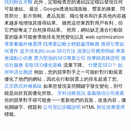
找到附近牙醫
此外，定期檢查您的連結設定檔以發現任何
可疑連結。 最近，Google透過知識面板、豐富的摘要、問
答部分、影片剪輯、產品頁面、職位發布和許多其他內容越
來越多地增強其搜尋結果。 雖然這些東西對用戶有利，但
它們卻奪走了自然搜尋結果。 然而，網站缺乏適合行動裝
置的版本可能會導致排名突然變化以及 web optimization
專業餐廳外燴選擇
找專業記帳士輕鬆處理帳務
搜尋引擎如
何運作
提升排名的Local SEO方法
清潔公司費用明細
專業
會議點心供應
實力堅強的SEO專業公司
按摩師資格證照
徵
信社服務
谷歌SEO優化策略
流量下降。
什麼是SEO？
如
何申請台胞證
例如，您的競爭對手之一可能針對行動裝置
優化了他們的網站，因此在行動裝置上的排名超過了您。
正宗西式外燴風味
如果您發現某些關鍵字發生變化，則可
能是由於頁面優化所致。
牙科治療資訊
嘉義徵信公司推薦
你的競爭對手很可能會一一更新他們的頁面，改進內容，優
化關鍵字、標題和
公司登記步驟說明
HTML
附近按摩選擇
標籤。