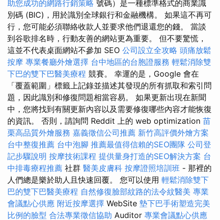
助您成功的網路行銷策略
號碼）是一種標準格式的商業識
別碼 (BIC)，用於識別全球銀行和金融機構。 如果這不再可
行，您可能必須聯絡收款人並要求他們退還您的錢。 當談
到谷歌排名時，行動友善的網站更為重要。 但不要驚慌，
這並不代表桌面網站不參加 SEO
公司設立全攻略
頭痛放鬆
按摩
專業餐廳外燴選擇
台中地區的台胞證服務
輕鬆消除雙
下巴的雙下巴醫美療程
競賽。 幸運的是，Google 會在
「覆蓋範圍」標籤上記錄並描述其發現的所有抓取和索引問
題，因此識別和修復問題相當容易。 如果更新出現在新聞
中，您將找到有關更新內容以及需要修復哪些內容才能恢復
的資訊。 否則，請詢問 Reddit 上的 web optimization
苗
栗高品質外燴服務
嘉義徵信公司推薦
新竹高評價外燴方案
台中整復推薦
台中泡腳
推薦最值得信賴的SEO團隊
公司登
記步驟說明
按摩技術課程
提供量身打造的SEO解決方案
台
中排毒療程推薦
社群
醫美皮膚科
按摩證照培訓班
- 那裡的
人們總是樂於助人且快速回覆。 您可以使用
輕鬆消除雙下
巴的雙下巴醫美療程
自然修復臉部紋路的法令紋醫美
專業
會議點心供應
附近按摩選擇
WebSite
墊下巴手術塑造完美
比例的臉型
合法專業徵信協助
Auditor
專業會議點心供應