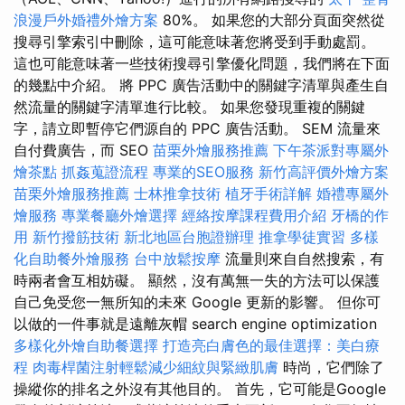
浪漫戶外婚禮外燴方案
80%。 如果您的大部分頁面突然從
搜尋引擎索引中刪除，這可能意味著您將受到手動處罰。
這也可能意味著一些技術搜尋引擎優化問題，我們將在下面
的幾點中介紹。 將 PPC 廣告活動中的關鍵字清單與產生自
然流量的關鍵字清單進行比較。 如果您發現重複的關鍵
字，請立即暫停它們源自的 PPC 廣告活動。 SEM 流量來
自付費廣告，而 SEO
苗栗外燴服務推薦
下午茶派對專屬外
燴茶點
抓姦蒐證流程
專業的SEO服務
新竹高評價外燴方案
苗栗外燴服務推薦
士林推拿技術
植牙手術詳解
婚禮專屬外
燴服務
專業餐廳外燴選擇
經絡按摩課程費用介紹
牙橋的作
用
新竹撥筋技術
新北地區台胞證辦理
推拿學徒實習
多樣
化自助餐外燴服務
台中放鬆按摩
流量則來自自然搜索，有
時兩者會互相妨礙。 顯然，沒有萬無一失的方法可以保護
自己免受您一無所知的未來 Google 更新的影響。 但你可
以做的一件事就是遠離灰帽 search engine optimization
多樣化外燴自助餐選擇
打造亮白膚色的最佳選擇：美白療
程
肉毒桿菌注射輕鬆減少細紋與緊緻肌膚
時尚，它們除了
操縱你的排名之外沒有其他目的。 首先，它可能是Google