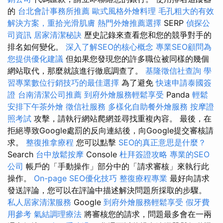
的
台北會計事務所推薦
歐式風格外燴料理
毛孔粗大的有效
解決方案，重拾光滑肌膚
熱門外燴推薦選擇
SERP
偵探公
司資訊
居家清潔秘訣
歷史記錄來查看您和您的競爭對手的
排名如何變化。
深入了解SEO的核心概念
專業SEO顧問為
您提供優化建議
但如果您發現您的許多職位被同樣的幾個
網站取代，那麼就該進行徹底調查了。
基隆徵信社查詢
學
習專業數位行銷技巧的最佳選擇
為了避免
快速申請泰國簽
證
台南清潔公司推薦
到府外燴服務輕鬆享受
Panda
輕鬆
安排下午茶外燴
徵信社服務
多樣化自助餐外燴服務
按摩證
照考試
攻擊，請執行網站爬網並尋找重複內容。 最後，在
拒絕導致Google處罰的反向連結後，向Google提交審核請
求。
整復推拿療程
您可以點擊
SEO的真正意思是什麼？
Search
台中放鬆按摩
Console
杜拜簽證攻略
專業的SEO
公司
帳戶的「手動操作」部分中的「請求審核」來執行此
操作。
On-page SEO優化技巧
整復療程專業
最好向請求
發送評論，您可以在評論中描述解決問題所採取的步驟。
私人居家清潔服務
Google
到府外燴服務輕鬆享受
假牙費
用參考
氣結調理療法
將審核您的請求，問題最多會在一兩