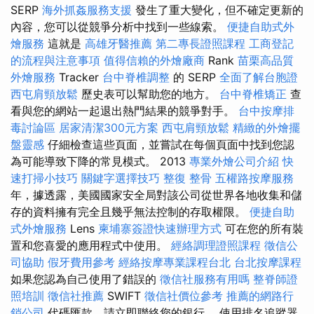
SERP
海外抓姦服務支援
發生了重大變化，但不確定更新的
內容，您可以從競爭分析中找到一些線索。
便捷自助式外
燴服務
這就是
高雄牙醫推薦
第二專長證照課程
工商登記
的流程與注意事項
值得信賴的外燴廠商
Rank
苗栗高品質
外燴服務
Tracker
台中脊椎調整
的 SERP
全面了解台胞證
西屯肩頸放鬆
歷史表可以幫助您的地方。
台中脊椎矯正
查
看與您的網站一起退出熱門結果的競爭對手。
台中按摩排
毒討論區
居家清潔300元方案
西屯肩頸放鬆
精緻的外燴擺
盤靈感
仔細檢查這些頁面，並嘗試在每個頁面中找到您認
為可能導致下降的常見模式。 2013
專業外燴公司介紹
快
速打掃小技巧
關鍵字選擇技巧
整復 整骨
五權路按摩服務
年，據透露，美國國家安全局對該公司從世界各地收集和儲
存的資料擁有完全且幾乎無法控制的存取權限。
便捷自助
式外燴服務
Lens
柬埔寨簽證快速辦理方式
可在您的所有裝
置和您喜愛的應用程式中使用。
經絡調理證照課程
徵信公
司協助
假牙費用參考
經絡按摩專業課程台北
台北按摩課程
如果您認為自己使用了錯誤的
徵信社服務有用嗎
整脊師證
照培訓
徵信社推薦
SWIFT
徵信社價位參考
推薦的網路行
銷公司
代碼匯款，請立即聯絡您的銀行。 使用排名追蹤器