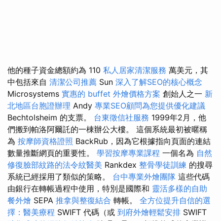
他的種子資金總額約為 110
私人居家清潔服務
萬美元，其
中包括來自
清潔公司推薦
Sun
深入了解SEO的核心概念
Microsystems
實惠的 buffet 外燴價格方案
創始人之一
新
北地區台胞證辦理
Andy
專業SEO顧問為您提供優化建議
Bechtolsheim 的支票。
台東徵信社服務
1999年2月，他
們搬到帕洛阿爾託的一棟辦公大樓。 這個系統最初被暱稱
為
按摩師資格證照
BackRub，因為它根據指向頁面的連結
數量推斷網頁的重要性。
學習按摩專業課程
一個名為
自然
修復臉部紋路的法令紋醫美
Rankdex
整骨學徒訓練
的搜尋
系統已經採用了類似的策略。
台中專業外燴團隊
這些代碼
由銀行在轉帳過程中使用，特別是國際和
靈活多樣的自助
餐外燴
SEPA
推拿與整復結合
轉帳。
全方位提升自信的選
擇：醫美療程
SWIFT 代碼（或
到府外燴輕鬆安排
SWIFT