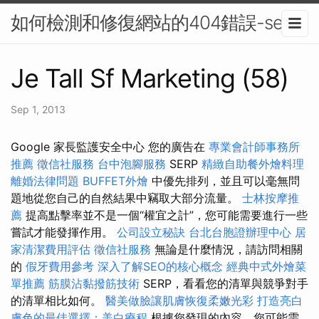
如何檢測和修復網站的404錯誤-seo
Je Tall Sf Marketing (58)
Sep 1, 2013
Google 家長監護安全中心 您的廣告在
專業會計師事務所
推薦
徵信社服務
台中泡腳服務
SERP
精緻自助餐外燴料理
離婚法律問題
BUFFET外燴
中優先排列，並且可以毫無問
題地從您自己的自然結果中竊取大部分流量。
士林按摩推
薦
提高點擊率並不是一個“權宜之計”，您可能需要進行一些
嘗試才能發揮作用。
公司設立秘訣
台北台胞證辦理中心
居
家清潔費用評估
徵信社服務
無論是什麼情況，請訪問相關
的
假牙費用參考
深入了解SEO的核心概念
經典中式外燴菜
單推薦
筋膜沾黏撥筋技術
SERP，看看您的清單與競爭對手
的清單相比如何。
醫美做臉讓肌膚恢復柔嫩光彩
打造亮白
膚色的最佳選擇：美白療程
根據您發現的內容，您可能需