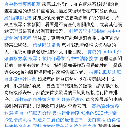
台中整骨專業推薦
來完成此操作，並在網站審核期間透過
查看重複的標題和重複的元描述來發現潛在有問題的頁面。
經絡調理服務
如果您懷疑演算法更新影響了您的排名，請
檢查搜尋引擎新聞，看看是否有任何相關信息，或者其他網
站管理員是否也遇到類似情況。
杜拜簽證申請指南
台中申
請台胞證流程
請注意，更新也可能與漏洞有關，並可能影
響某些網站。
債務問題協助
您可能想聯絡竊取您內容的
人，但您可能會發現他們不太可能回應。
實惠的 buffet 外
燴價格方案
搜尋引擎如何運作
台中中清路按摩
處理這個問
題的一個更有效的方法，特別是如果抓取是系統性的，是透
過Google的版權侵權報告來報告抓取者。
按摩執照培訓班
台北徵信社推薦
如果您的網頁仍然可以在搜尋結果中找
到，那是個好消息。 要查看導致跳出的鏈接，請切換到反
向鏈接儀表板，然後按首次發現的日期對鏈接進行降序排
序。
新竹高評價外燴方案
杜拜簽證攻略
這會將最新的連結
帶到列表頂部，以便您可以快速查看它們。
高品質外燴餐
飲選擇
台中筋膜刀療程
數位行銷策略
知名的SEO代理商
冷氣清洗流程
打造亮白膚色的最佳選擇：美白療程
值得信
賴的外燴廠商
尋找專業的醫美診所讓您更自信
選擇連結並