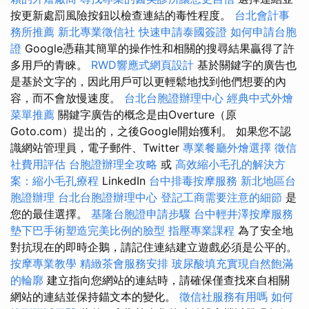
按更新處罰風險按鈕以檢查連結的毒性程度。
台北會計事
務所推薦
新北專業徵信社
快速申請泰國簽證
如何申請台胞
證
Google憑藉其簡單的操作性和相關的搜尋結果贏得了許
多用戶的青睞。
RWD響應式網頁設計
基於關鍵字的廣告也
是基於文字的，因此用戶可以更輕鬆地找到他們想要的內
容，而不會放慢速度。
台北台胞證辦理中心
經典中式外燴
菜單推薦
關鍵字廣告的概念是由Overture（原
Goto.com）提出的，之後Google開始獲利。 如果您不認
識網站管理員，電子郵件、Twitter
專業餐廳外燴選擇
徵信
社費用評估
台胞證辦理全攻略
或
高效縮小毛孔的解決方
案：縮小毛孔療程
LinkedIn
台中排毒按摩服務
新北地區台
胞證辦理
台北台胞證辦理中心
登記工商需要注意的細節
是
您的最佳選擇。
基隆台胞證申請步驟
台中輕井澤按摩服務
墊下巴手術塑造完美比例的臉型
指壓專業課程
為了安全地
對抗現在的即時企鵝，請記住連結建立遊戲必須是公平的。
按摩專業教學
精緻茶會服務安排
玻尿酸填充實現自然飽滿
的輪廓
建立指向您網站的連結時，請確保僅查找來自相關
網站的連結並保持錨文本的變化。
徵信社服務有用嗎
如何