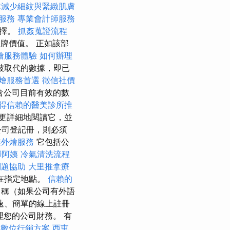
鬆減少細紋與緊緻肌膚
服務
專業會計師服務
選擇。
抓姦蒐證流程
牌價值。 正如該部
燴服務體驗
如何辦理
被取代的數據，即已
燴服務首選
徵信社價
含公司目前有效的數
得信賴的醫美診所推
更詳細地閱讀它，並
公司登記冊，則必須
業外燴服務
它包括公
掃阿姨
冷氣清洗流程
問題協助
大里推拿療
在指定地點。
信賴的
稱（如果公司有外語
速、簡單的線上註冊
管理您的公司財務。 有
的數位行銷方案
西屯