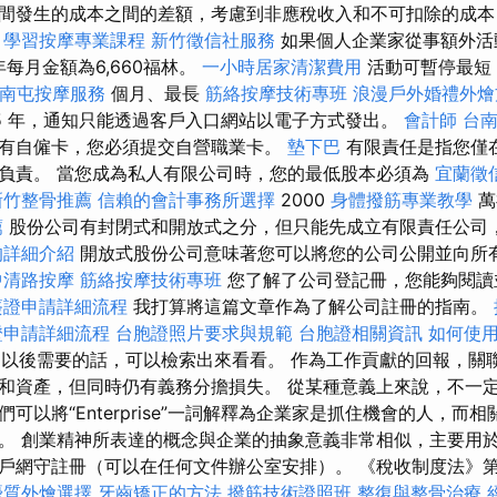
入期間發生的成本之間的差額，考慮到非應稅收入和不可扣除的成
。
學習按摩專業課程
新竹徵信社服務
如果個人企業家從事額外活
年每月金額為6,660福林。
一小時居家清潔費用
活動可暫停最短
南屯按摩服務
個月、最長
筋絡按摩技術專班
浪漫戶外婚禮外
5 年，通知只能透過客戶入口網站以電子方式發出。
會計師
台
有自僱卡，您必須提交自營職業卡。
墊下巴
有限責任是指您僅
負責。 當您成為私人有限公司時，您的最低股本必須為
宜蘭徵
新竹整骨推薦
信賴的會計事務所選擇
2000
身體撥筋專業教學
薦
股份公司有封閉式和開放式之分，但只能先成立有限責任公司
的詳細介紹
開放式股份公司意味著您可以將您的公司公開並向所
中清路按摩
筋絡按摩技術專班
您了解了公司登記冊，您能夠閱讀
簽證申請詳細流程
我打算將這篇文章作為了解公司註冊的指南。
證申請詳細流程
台胞證照片要求與規範
台胞證相關資訊
如何使用G
以後需要的話，可以檢索出來看看。 作為工作貢獻的回報，關
和資產，但同時仍有義務分擔損失。 從某種意義上來說，不一
以將“Enterprise”一詞解釋為企業家是抓住機會的人，而相關詞“
。 創業精神所表達的概念與企業的抽象意義非常相似，主要用於
戶網守註冊（可以在任何文件辦公室安排）。 《稅收制度法》第 
優質外燴選擇
牙齒矯正的方法
撥筋技術證照班
整復與整骨治療