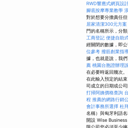
RWD響應式網頁設
腳底按摩專業教學
對於想要分擔責任但
居家清潔300元方案
門的名稱所示，分
工商登記
便捷自助
經關閉的數據，即
位參考
撥筋創業指
據，也就是說，我
薦
桃園台胞證辦理
在必要時返回幾次。
在此輸入預定的結
司成立的日期或公司
打掃阿姨價格查詢
程
推薦的網路行銷
會計事務所選擇
杜
名稱）與匈牙利語名
開設 Wise Bu
限公司您必須至少擁有 