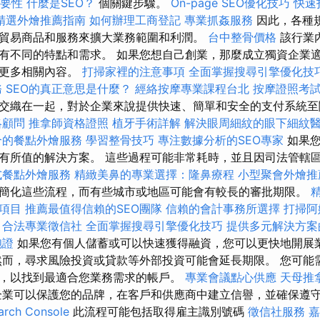
重要性
什麼是SEO？
個關鍵步驟。
On-page SEO優化技巧
快速
精選外燴推薦指南
如何辦理工商登記
專業抓姦服務
因此，各種
貿易商品和服務來擴大業務範圍和利潤。
台中整骨價格
該行業
有不同的特點和需求。 如果您想自己創業，那麼成立獨資企業
讀更多相關內容。
打掃家裡的注意事項
全面掌握搜尋引擎優化技
務
SEO的真正意思是什麼？
經絡按摩專業課程台北
按摩證照考
交織在一起，對於企業來說提供快速、簡單和安全的支付系統至關
略顧問
推拿師資格證照
植牙手術詳解
解決眼周細紋的眼下細紋
合的餐點外燴服務
學習整骨技巧
專注數據分析的SEO專家
如果您
有所值的解決方案。 這些過程可能非常耗時，並且因司法管轄
式餐點外燴服務
精緻美鼻的專業選擇：隆鼻療程
小型聚會外燴推
簡化這些流程，而有些城市或地區可能會有較長的審批期限。
精
項目
推薦最值得信賴的SEO團隊
信賴的會計事務所選擇
打掃阿
程
合法專業徵信社
全面掌握搜尋引擎優化技巧
提供多元解決方案
胞證
如果您有個人儲蓄或可以快速獲得融資，您可以更快地開展
而，尋求風險投資或貸款等外部投資可能會延長期限。 您可能
，以找到最適合您業務需求的帳戶。
專業會議點心供應
天母推
業可以保護您的品牌，在客戶和供應商中建立信譽，並確保遵
ch Console
此流程可能包括取得雇主識別號碼
徵信社服務
嘉