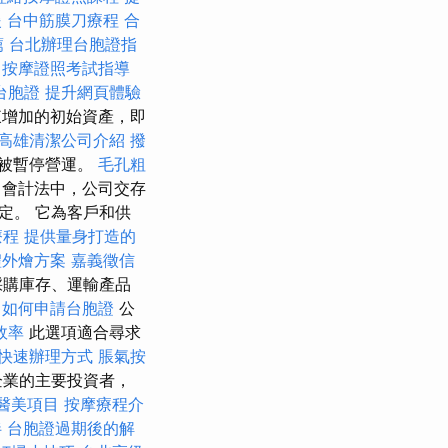
援
台中筋膜刀療程
合
薦
台北辦理台胞證指
按摩證照考試指導
台胞證
提升網頁體驗
增加的初始資產，即
高雄清潔公司介紹
撥
被暫停營運。
毛孔粗
會計法中，公司交存
定。 它為客戶和供
療程
提供量身打造的
禮外燴方案
嘉義徵信
採購庫存、運輸產品
務
如何申請台胞證
公
效率
此選項適合尋求
快速辦理方式
脹氣按
企業的主要投資者，
醫美項目
按摩療程介
伴
台胞證過期後的解