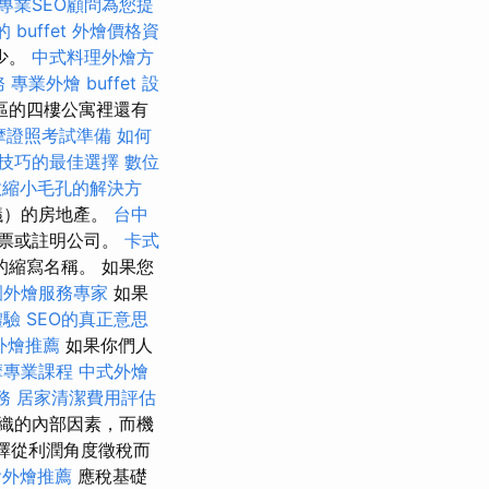
專業SEO顧問為您提
 buffet 外燴價格資
少。
中式料理外燴方
務
專業外燴 buffet 設
區的四樓公寓裡還有
摩證照考試準備
如何
技巧的最佳選擇
數位
效縮小毛孔的解決方
議）的房地產。
台中
票或註明公司。
卡式
縮寫名稱。 如果您
園外燴服務專家
如果
體驗
SEO的真正意思
外燴推薦
如果你們人
摩專業課程
中式外燴
務
居家清潔費用評估
組織的內部因素，而機
擇從利潤角度徵稅而
會外燴推薦
應稅基礎