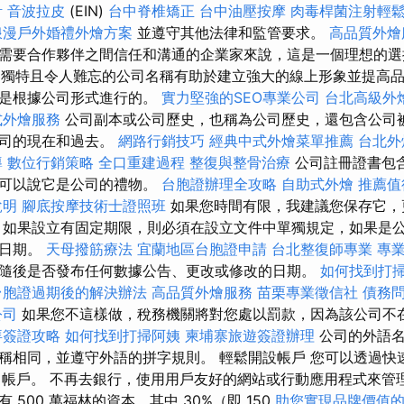
計
音波拉皮
(EIN)
台中脊椎矯正
台中油壓按摩
肉毒桿菌注射輕
浪漫戶外婚禮外燴方案
並遵守其他法律和監管要求。
高品質外燴
需要合作夥伴之間信任和溝通的企業家來說，這是一個理想的
獨特且令人難忘的公司名稱有助於建立強大的線上形象並提高品
類是根據公司形式進行的。
實力堅強的SEO專業公司
台北高級外
式外燴服務
公司副本或公司歷史，也稱為公司歷史，還包含公司
公司的現在和過去。
網路行銷技巧
經典中式外燴菜單推薦
台北外
導
數位行銷策略
全口重建過程
整復與整骨治療
公司註冊證書包
們可以說它是公司的禮物。
台胞證辦理全攻略
自助式外燴
推薦值
說明
腳底按摩技術士證照班
如果您時間有限，我建議您保存它，
 如果設立有固定期限，則必須在設立文件中單獨規定，如果是
束日期。
天母撥筋療法
宜蘭地區台胞證申請
台北整復師專業
專
隨後是否發布任何數據公告、更改或修改的日期。
如何找到打
台胞證過期後的解決辦法
高品質外燴服務
苗栗專業徵信社
債務
公司
如果您不這樣做，稅務機關將對您處以罰款，因為該公司不
拜簽證攻略
如何找到打掃阿姨
柬埔寨旅遊簽證辦理
公司的外語名
稱相同，並遵守外語的拼字規則。 輕鬆開設帳戶 您可以透過快
siness 帳戶。 不再去銀行，使用用戶友好的網站或行動應用程式來
500 萬福林的資本，其中 30%（即 150
助您實現品牌價值