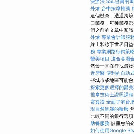
決辦法
SSL證書的
外燴
台中按摩推薦
這個機會，透過跨境
口業務，每種業務都
們之前的文章中閱
外燴
專業會計師服
線上和線下世界日益
務
專業網路行銷策
醫美項目
適合各場
然會一直在尋找最物
近牙醫
便利的自助
些城市或地區可能會
探索更多選擇的醫美
推拿技術士證照課
寨簽證
全面了解台
現自然飽滿的輪廓
然
比較不同的銀行選項
助餐服務
註冊您的企
如何使用Google Sear