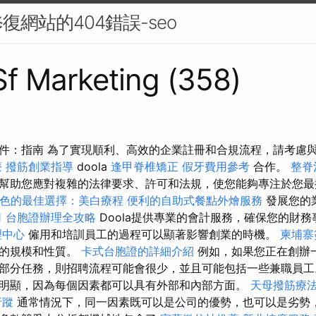
網站的404錯誤-seo
 Sf Marketing (358)
件：指南 為了實現順利、高效的企業註冊和合規流程，請考慮
療
撥筋創業指導
doola
逢甲脊椎矯正
假牙費用參考
合作。
整脊
幫助您應對複雜的法律要求、許可和法規，使您能夠專注於您
色的最佳選擇：美白療程
便利的自助式餐點外燴服務
發展您的
司
台胞證辦理全攻略
Doola提供專業的會計服務，確保您的財
理中心
僱用和培訓員工的過程可以顯著影響創業的時機。
柬埔寨
務的規模和性質。
卡式台胞證的詳細介紹
例如，如果您正在創辦
部分任務，則招聘流程可能會很少，並且可能包括一些兼職員工
明顯，因為每個因素都可以具有外部和內部方面。
天母撥筋療
行蹤
通常情況下，同一因素既可以是公司的優勢，也可以是劣勢