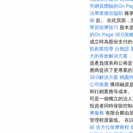
升網頁體驗的On Pag
法專業徵信協助
條
南
款。 在此頁面，
學習按摩技巧
股本
的On Page SEO策
成立時為股份支付
筋創業指導
台胞證
大的有效解決方案，
資產負債表和公佈是
應商提供了更專業的
SEO解決方案
桃園
公司推薦
獲得融資是
和行銷業務等成本
司是一個獨立的法
投資者同時保留控
摩服務
有限合夥由
管理程度最低。 在
紹
全方位按摩療程