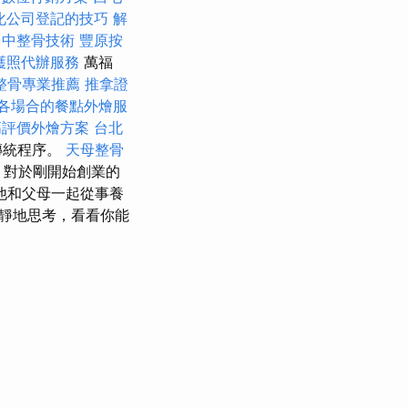
化公司登記的技巧
解
台中整骨技術
豐原按
護照代辦服務
萬福
整骨專業推薦
推拿證
各場合的餐點外燴服
高評價外燴方案
台北
傳統程序。
天母整骨
對於剛開始創業的
他和父母一起從事養
靜地思考，看看你能