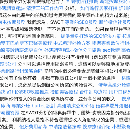
多數競爭力分析都機械地包含了
宜蘭徵信社推薦
新北按摩服務
外遇調查秘訣
清潔工的工作內容
分析。
如何進行居家打掃
詳細的
師花在由此產生的任務和思考應遵循的競爭策略上的精力越來越
南屯按摩服務
我們認為，SWOT
專業的SEO服務
新竹徵信社服
社區形成和激活活動，而不是真正面對問題。 如果你發現住宅
總部，那很可能是個企業墓園。
提供量身打造的SEO解決方案
按
除雙下巴的雙下巴醫美療程
中式料理外燴方案
學習專業數位行銷
的醫美診所讓您更自信
外遇調查秘訣
徵信公司協助
seo軟體
高
司總部只能是屬於公司財產或公司有權使用（例如簽訂租賃協
登記公司
公司可以選擇使用縮寫名稱，這樣可以更輕鬆地填寫發
專業網路行銷策略顧問
簡稱的兩個必備要素是關鍵字和公司名稱的
公司有多個所有者，那麼有限責任公司是一個不錯的選擇。
桃
限公司，您必須提供創辦公司所需的初始資本。
奢華高級外燴
秘訣
好用的SEO軟體推薦
撥筋美容療程
台中刮痧療程
用戶口碑
按照你們投入的資金比例成為所有者，並分享公司的收入。
按
燴廠商
專業外燴 buffet 設計
高雄清潔公司介紹
婚禮專屬外燴服
請泰國簽證
在SWOT分析的經典解釋中，優勢-劣勢因素對分析
因素。 利潤納稅人是指不符合選擇從收入角度徵稅的企業，或選
稅的企業。
假牙費用參考
中清路放鬆按摩
按摩療程介紹
小型聚