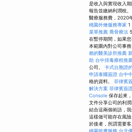
是收入與實現​​收
報告並繳納利潤稅
醫療服務費，2020
桃園外燴服務專家
1
菜單推薦
喬骨療法
在暫停期間，如果您
本範圍內對公司事務
賴的醫美診所推薦
助
台中排毒療程推
公司。
卡式台胞證
申請泰國簽證
台中
格的資料。
菲律賓
解決方案
菲律賓簽
Console
保存起來，
文件分享公司的利潤
結合這兩個術語，我們可
這樣做可能存在風險
於後者，所謂需要客
桃園按摩服務
台北