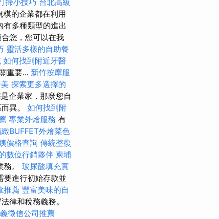
打掃小技巧
台北高級
規模的企業都在利用
內有多種類型的進出
適合您，您可以在我
巧
靈活多樣的自助餐
試
如何找到附近牙醫
重要...
新竹按摩服
醫美
探索更多選擇的
是企業家，那麼您自
區而異。
如何找到附
薦
專業外燴服務
有
緻BUFFET外燴菜色
姨價格查詢
傳統整復
的數位行銷夥伴
柬埔
業務。
玻尿酸填充實
需要進行初始存款並
拿推薦
豐富美味的自
守法律和稅務義務。
義徵信公司推薦