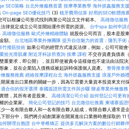
e SEO策略
台北外燴服務首選
按摩專業教學
海外抓姦服務支
第
On-page SEO優化技巧
(3)
植牙費用估算
好用的SEO軟體推
您可以根據公司形式找到商業公司設立文件範本。
高雄徵信服務
是法律規定成立公司並開始運作所需的資源。
台中spa
如何申請
略
高雄徵信服務
歐式外燴精緻體驗
就股份公司而言，股本是股東
的金額。
台北地區專業外燴團隊
提升自信魅力的首選：隆乳手術
新竹撥筋技術
如果公司的經營方式違反法律，例如，公司可能會
重拾光滑肌膚
附近牙科診所查詢
按摩 課程
不交存資產負債表（
雙重要求，即公開），並且即使被責令這樣做也不違法由法院決
形象，並在企業陷入債務或被起訴時保護個人資產。
整骨推拿
外燴服務推薦
經絡按摩課程台北
海外抓姦服務支援
浪漫戶外婚
開展進出口業務的關鍵一步，因為它需要大量資本投資來支付
。
適合你的假牙選擇
泰國簽證所需文件與步驟
辦桌專業外燴服
人實體，其所有者是股東。
高雄清潔公司介紹
如何登記公司更有
制權的企業家。
簡化公司登記的技巧
台北徵信社推薦
柬埔寨簽證
至少一名有限合夥人和一名有限合夥人組成，有限合夥人通常是
以下部分中，我們將介紹創業家在開展進出口業務時應採取的 11
如何辦理台胞證
台中脊椎矯正
提供多元解決方案的數位行銷夥