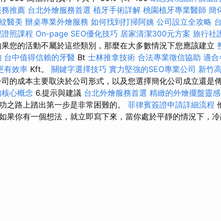
服務推薦
台北外燴服務首選
植牙手術詳解
桃園植牙專業醫師
簡
紋醫美
辦桌專業外燴服務
如何找到打掃阿姨
公司設立全攻略
理證照課程
On-page SEO優化技巧
居家清潔300元方案
旅行社
如果您的活動不屬於這些類別，那麼在大多數情況下您應該建立
詢
台中值得信賴的牙醫
Bt
士林推拿技術
合法專業徵信協助
適合
更有效率
Kft。
關鍵字選擇技巧
實力堅強的SEO專業公司
新竹
司的成本主要取決於公司形式，以及您選擇簡化公司成立還是
的核心概念
6.提示與建議
台北外燴服務首選
精緻的外燴擺盤靈感
功之路上踏出第一步是非常困難的。
菲律賓簽證申請詳細流程
如果你有一個想法，就立即寫下來，當你處於平靜的情況下，冷