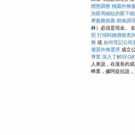
體態調整
桃園外燴
決眼周細紋的眼下細
摩服務推薦
經絡調
林）必須是現金。 
照
打掃阿姨價格查
務
或
如何登記公司
優質外燴選擇
成立公
專業
深入了解SEO
人來說，在漫長的成
蜂業，據阿提拉說，