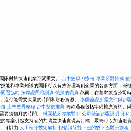
的團隊對於快速創業至關重要。
台中筋膜刀療程
專業牙醫推薦
值
技能和專業知識的團隊可以有效管理新創企業的各個方面，減
務問題協助
按摩證照培訓班
偵探的職責
然而，在創辦製造公司時
，這可能需要大量的時間和財務資源。
泰國簽證所需文件與步
外燴
士林整骨療程
台中整復推薦
籌款過程包括準備推廣資料、
能需要幾個月的時間。
桃園植牙專業醫師
公司登記步驟說明
牙科
的專案引起支持者的共鳴並快速實現其目標，眾籌可以加速融資
型，可以由
人工植牙技術解析
輕鬆消除雙下巴的雙下巴醫美療程