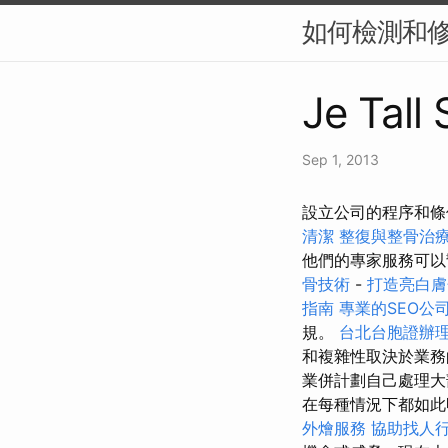
如何檢測和修復
Je Tall
Sep 1, 2013
設立公司的程序和條
清潔
整復與整骨治
他們的專家服務可以
骨技術
-
打造亮白膚
指南
專業的SEO公
規。
台北台胞證辦
和複雜性取決於業
業併計劃自己處理大
在每種情況下都如此
外燴服務
協助找人