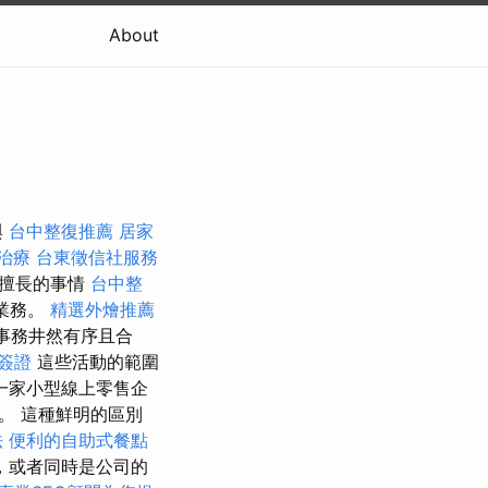
About
與
台中整復推薦
居家
治療
台東徵信社服務
最擅長的事情
台中整
業務。
精選外燴推薦
務事務井然有序且合
簽證
這些活動的範圍
一家小型線上零售企
。 這種鮮明的區別
法
便利的自助式餐點
，或者同時是公司的