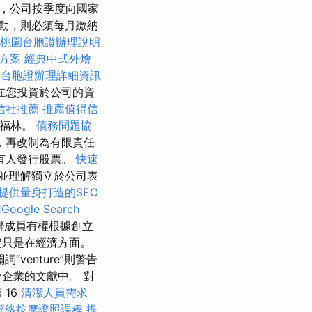
本，公司按季度向國家
動，則必須每月繳納
桃園台胞證辦理說明
燴方案
經典中式外燴
南台胞證辦理詳細資訊
在您投資於公司的資
信社推薦
推薦值得信
萬福林。
債務問題協
，再改制為有限責任
有人發行股票。
快速
並理解獨立於公司表
提供量身打造的SEO
oogle Search
聯成員有權根據創立
定只是在經濟方面。
venture”則警告
企業的文獻中。 對
16
清潔人員需求
經絡按摩證照課程
提