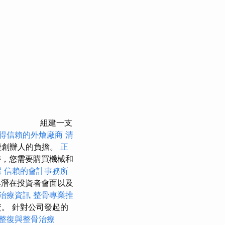
組建一支
得信賴的外燴廠商
清
輕創辦人的負擔。
正
，您需要購買機械和
驟
信賴的會計事務所
與潛在投資者會面以及
治療資訊
整骨專業推
。 針對公司發起的
整復與整骨治療