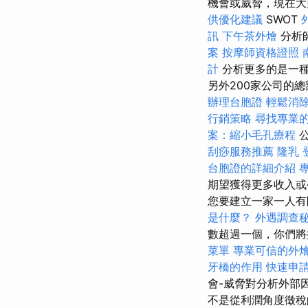
機會或威脅，現在大
供優化建議
SWOT
訊
下午茶外燴
分析
案
按摩師資格證照
計
分析更多的是一種
另外200家公司的
辦理台胞證
輕鬆消
行銷策略
尋找專業
案：縮小毛孔療程
公
刮痧服務推薦
隆乳
台胞證的詳細介紹
期望獲得更多收入或
您要建立一家一人有
是什麼？
外遇調查
數超過一個，你們將
菜單
專業可信的外
牙橋的作用
快速申
會-威脅對分析外部
不是從利潤角度徵