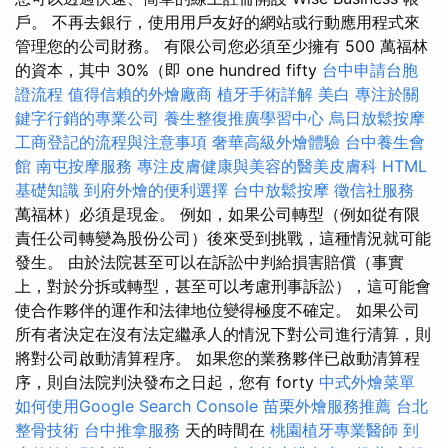
戶。 不再去銀行，使用用戶友好的網站或行動應用程式來
管理您的公司財務。 有限公司您必須至少擁有 500 萬福林
的資本，其中 30%（即 one hundred fifty
台中申請台胞
證流程
值得信賴的外燴廠商
植牙手術詳解
美白
專注於關
鍵字行銷的專業公司
養生整復推廣學習中心
烏日放鬆按摩
工商登記的流程與注意事項
奢華高級外燴體驗
台中養生會
館
南屯按摩服務
專注皮膚健康與美容的醫美皮膚科
HTML
基礎知識
到府外燴的便利選擇
台中放鬆按摩
徵信社服務
萬福林）必須是現金。 例如，如果公司轉型（例如從有限
責任公司轉變為股份公司）後來受到挑戰，這種情況就可能
發生。 由於法院甚至可以在訴訟中判給損害賠償（事實
上，對於分拆或轉型，甚至可以考慮刑事訴訟），這可能會
使合作夥伴的運作和法律地位變得極度不確定。 如果公司
所有者決定在沒有法定繼承人的情況下對公司進行清算，則
將對公司啟動清算程序。 如果您的業務夥伴已啟動清算程
序，則自法院判決發布之日起，您有 forty
中式外燴菜單
如何使用Google Search Console
苗栗外燴服務推薦
台北
整骨技術
台中推拿服務
天的時間在
桃園植牙專業醫師
到