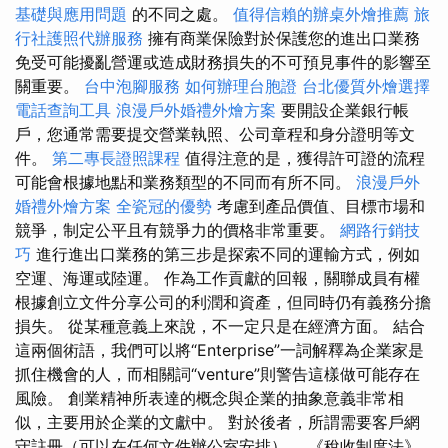
基礎與應用問題
的不同之處。
值得信賴的辦桌外燴推薦
旅
行社護照代辦服務
擁有商業保險對於保護您的進出口業務
免受可能擾亂營運或造成財務損失的不可預見事件的影響至
關重要。
台中泡腳服務
如何辦理台胞證
台北優質外燴選擇
電話查詢工具
浪漫戶外婚禮外燴方案
要開設企業銀行帳
戶，您通常需要提交營業執照、公司章程和身分證明等文
件。
第二專長證照課程
值得注意的是，獲得許可證的流程
可能會根據地點和業務類型的不同而有所不同。
浪漫戶外
婚禮外燴方案
全瓷冠的優勢
考慮到產品價值、目標市場和
競爭，制定公平且有競爭力的價格非常重要。
網路行銷技
巧
進行進出口業務的第三步是探索不同的運輸方式，例如
空運、海運或陸運。 作為工作貢獻的回報，關聯成員有權
根據創立文件分享公司的利潤和資產，但同時仍有義務分擔
損失。 從某種意義上來說，不一定只是在經濟方面。 結合
這兩個術語，我們可以將“Enterprise”一詞解釋為企業家是
抓住機會的人，而相關詞“venture”則警告這樣做可能存在
風險。 創業精神所表達的概念與企業的抽象意義非常相
似，主要用於企業的文獻中。 對於後者，所謂需要客戶網
守註冊（可以在任何文件辦公室安排）。 《稅收制度法》