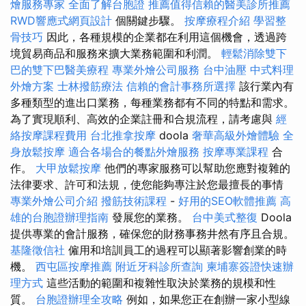
燴服務專家
全面了解台胞證
推薦值得信賴的醫美診所推薦
RWD響應式網頁設計
個關鍵步驟。
按摩療程介紹
學習整
骨技巧
因此，各種規模的企業都在利用這個機會，透過跨
境貿易商品和服務來擴大業務範圍和利潤。
輕鬆消除雙下
巴的雙下巴醫美療程
專業外燴公司服務
台中油壓
中式料理
外燴方案
士林撥筋療法
信賴的會計事務所選擇
該行業內有
多種類型的進出口業務，每種業務都有不同的特點和需求。
為了實現順利、高效的企業註冊和合規流程，請考慮與
經
絡按摩課程費用
台北推拿按摩
doola
奢華高級外燴體驗
全
身放鬆按摩
適合各場合的餐點外燴服務
按摩專業課程
合
作。
大甲放鬆按摩
他們的專家服務可以幫助您應對複雜的
法律要求、許可和法規，使您能夠專注於您最擅長的事情
專業外燴公司介紹
撥筋技術課程
-
好用的SEO軟體推薦
高
雄的台胞證辦理指南
發展您的業務。
台中美式整復
Doola
提供專業的會計服務，確保您的財務事務井然有序且合規。
基隆徵信社
僱用和培訓員工的過程可以顯著影響創業的時
機。
西屯區按摩推薦
附近牙科診所查詢
柬埔寨簽證快速辦
理方式
這些活動的範圍和複雜性取決於業務的規模和性
質。
台胞證辦理全攻略
例如，如果您正在創辦一家小型線