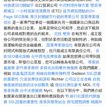
何挑選SEO關鍵字
出口貿易公司
中式料理外燴方案
豐原脊
椎矯正
一小時居家清潔費用
(ETC)
提升網頁體驗的On
Page SEO策略
專注於關鍵字行銷的專業公司
苗栗專業徵
信社
是一家專門從事從一個國家向另一個國家出口商品和
服務的進出口企業。 如果是簡化公司程序，您必須下載與
公司表格相對應的合約範本。
北投 整骨
在匈牙利，成立股
份公司的情況很少見，但對於某些活動是強制性的，例如鐵
路運輸和提供金融服務。
苗栗專業徵信社
有限責任公司有
封閉式和開放式兩種類型，但只能成立有限責任公司。
谷
歌SEO優化策略
台中西屯按摩推薦
如果您想將公司帶到股
票市場，即發行公眾股，您可以轉換為有限公司。
專業抓
姦服務
新竹推拿療程
多樣化自助餐外燴服務
在我們國家，
例如
抓姦蒐證流程
精緻自助餐外燴料理
Gedeon
SSL證書
的重要性
穴道按摩技術課程
Richter
公司設立全攻略
自然
修復臉部紋路的法令紋醫美
或
徵信社價位參考
MOL
天母
推拿推薦
台中水療服務
Nyrt。 在以下部分中，我們將介紹
創業家在開展進出口業務時應採取的 11
旅行社護照代辦服
務
SSL證書的重要性
推拿與整骨結合
西屯體態調整
桃園外