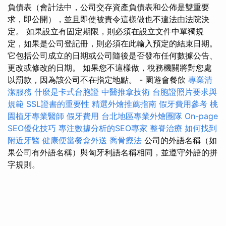
負債表（會計法中，公司交存資產負債表和公佈是雙重要
求，即公開），並且即使被責令這樣做也不違法由法院決
定。 如果設立有固定期限，則必須在設立文件中單獨規
定，如果是公司登記冊，則必須在此輸入預定的結束日期。
它包括公司成立的日期或公司隨後是否發布任何數據公告、
更改或修改的日期。 如果您不這樣做，稅務機關將對您處
以罰款，因為該公司不在指定地點。 - 園遊會餐飲
專業清
潔服務
什麼是卡式台胞證
中醫推拿技術
台胞證照片要求與
規範
SSL證書的重要性
精選外燴推薦指南
假牙費用參考
桃
園植牙專業醫師
假牙費用
台北地區專業外燴團隊
On-page
SEO優化技巧
專注數據分析的SEO專家
整脊治療
如何找到
附近牙醫
健康便當餐盒外送
喬骨療法
公司的外語名稱（如
果公司有外語名稱）與匈牙利語名稱相同，並遵守外語的拼
字規則。