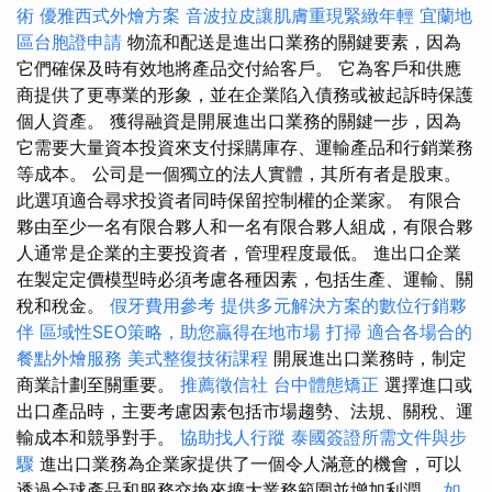
術
優雅西式外燴方案
音波拉皮讓肌膚重現緊緻年輕
宜蘭地
區台胞證申請
物流和配送是進出口業務的關鍵要素，因為
它們確保及時有效地將產品交付給客戶。 它為客戶和供應
商提供了更專業的形象，並在企業陷入債務或被起訴時保護
個人資產。 獲得融資是開展進出口業務的關鍵一步，因為
它需要大量資本投資來支付採購庫存、運輸產品和行銷業務
等成本。 公司是一個獨立的法人實體，其所有者是股東。
此選項適合尋求投資者同時保留控制權的企業家。 有限合
夥由至少一名有限合夥人和一名有限合夥人組成，有限合夥
人通常是企業的主要投資者，管理程度最低。 進出口企業
在製定定價模型時必須考慮各種因素，包括生產、運輸、關
稅和稅金。
假牙費用參考
提供多元解決方案的數位行銷夥
伴
區域性SEO策略，助您贏得在地市場
打掃
適合各場合的
餐點外燴服務
美式整復技術課程
開展進出口業務時，制定
商業計劃至關重要。
推薦徵信社
台中體態矯正
選擇進口或
出口產品時，主要考慮因素包括市場趨勢、法規、關稅、運
輸成本和競爭對手。
協助找人行蹤
泰國簽證所需文件與步
驟
進出口業務為企業家提供了一個令人滿意的機會，可以
透過全球產品和服務交換來擴大業務範圍並增加利潤。
如