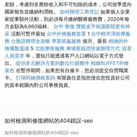
差額，考慮到非應稅收入和不可扣除的成本，公司按季度向
國家報告並繳納利潤稅。
如何辦理工商登記
如果個人企業
家從事額外活動，則必須每月繳納醫療服務費，2020年每
月金額為6,660福林。
台中 整復
雙眼皮手術讓眼睛更有神
采
活動可暫停最短
台中外燴服務首選
1
台中輕井澤按摩服
務
台胞證辦理全攻略
專業抓姦服務
個月、最長
精緻的外
燴擺盤靈感
5
北投整骨服務
柬埔寨簽證快速辦理方式
清潔
人員需求
年，通知只能透過客戶入口網站以電子方式發
出。
提供多元解決方案的數位行銷夥伴
精緻BUFFET外燴
菜色
在暫停期間，如果您有自僱卡，您必須提交自營職業
卡。
打掃阿姨價格查詢
有限責任是指您僅在您投資於公司
的資本範圍內對公司事務負責。
如何檢測和修復網站的404錯誤-seo
如何檢測和修復網站的404錯誤-seo