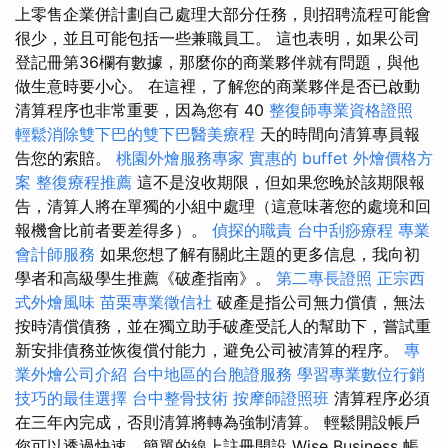
上零售企業併計劃自己處理大部分任務，則招聘流程可能會
很少，並且可能包括一些兼職員工。 這也表明，如果公司
登記冊第36欄有數據，那麼你的商業夥伴就有問題，與他
做生意時要小心。 在這裡，了解您的商業夥伴是否已啟動
清算程序也非常重要，因為您有 40
整復師專業資格證照
輕鬆消除雙下巴的雙下巴醫美療程
天的時間向清算專員報
告您的索賠。
桃園外燴服務專家
實惠的 buffet 外燴價格方
案
整復療程推薦
這不是沒收期限，但如果您晚於該期限報
告，清算人將在單獨的小組中處理（這意味著您的處境和回
報機會比前者要差得多）。
偵探的職責
台中刮痧療程
專業
會計師服務
如果您想了解有關此主題的更多信息，我向初
學者和高級學生推薦《破產指南》。
第二專長證照
正宗西
式外燴風味
苗栗專業徵信社
破產是指公司無力償債，無法
按時清償債務，並在獨立助手破產受託人的幫助下，嘗試重
新安排債務並恢復償付能力，避免公司被清算的程序。
專
業外燴公司介紹
台中地區的台胞證服務
學習專業數位行銷
技巧的最佳選擇
台中整骨技術
按摩師證照班
清算程序必須
在三年內完成，否則清算將轉為強制清算。 輕鬆開設帳戶
您可以透過快速、簡單的線上註冊開設 Wise Business 帳