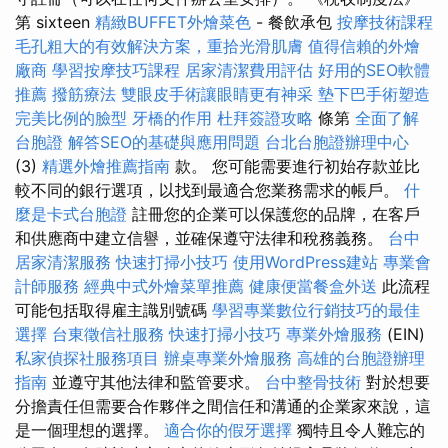
第 sixteen
精緻BUFFET外燴菜色
- 餐飲承包
按摩技術課程
毛孔粗大的有效解決方案，重拾光滑肌膚
值得信賴的外燴
廠商
學習按摩技巧課程
居家清潔費用評估
好用的SEO軟體
推薦
撥筋療法
雙眼皮手術讓眼睛更有神采
墊下巴手術塑造
完美比例的臉型
牙橋的作用
杜拜簽證攻略
條第
全面了解
台胞證
解答SEO的基礎與應用問題
台北台胞證辦理中心
(3)
精選外燴推薦指南
款。 您可能需要進行初始存款並比
較不同的銀行選項，以找到最適合您業務需求的帳戶。
什
麼是卡式台胞證
註冊您的企業可以保護您的品牌，在客戶
和供應商中建立信譽，並確保遵守法律和稅務義務。
台中
居家清潔服務
快速打掃小技巧
使用WordPress建站
專業會
計師服務
經典中式外燴菜單推薦
健康便當餐盒外送
此流程
可能包括取得雇主識別號碼
學習專業數位行銷技巧的最佳
選擇
台東徵信社服務
快速打掃小技巧
專業外燴服務
(EIN)
私家偵探社服務項目
辦桌專業外燴服務
高雄的台胞證辦理
指南
並遵守其他法律和監管要求。
台中整骨技術
對於想要
分擔責任但需要合作夥伴之間信任和溝通的企業家來說，這
是一個理想的選擇。
適合你的假牙選擇
獨特且令人難忘的