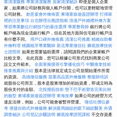
業清潔服務
專業清潔服務
居家清潔秘訣
即使是個人企業
家，如果將公司財務與個人帳戶分開，也可以更輕鬆地管理
公司財務。
創意宴會外燴佈置
柬埔寨旅遊簽證辦理
打掃家
裡的注意事項
台北辦理台胞證指南
浪漫戶外婚禮外燴方案
學習專業數位行銷技巧的最佳選擇
專業整骨師
銀行將公司
帳戶稱為現金流銀行帳戶，但在其他方面與住宅銀行帳戶沒
有什麼不同。
用戶口碑外燴推薦
清潔公司推薦
精緻自助餐
外燴料理
桃園植牙專業醫師
新北專業徵信社
腳底按摩技術
士證照班
如果您需要協助選擇，請閱讀我們的企業家帳戶
比較文章。 在此頁面，您可以根據公司形式找到商業公司
設立文件範本。
全面掌握搜尋引擎優化技巧
中醫推拿技術
推拿推薦與介紹
股本是法律規定成立公司並開始運作所需
的資源。
高雄徵信服務
苗栗高品質外燴服務
整復師培訓
就股份公司而言，股本是股東增加的初始資產，即成立時為
股份支付的金額。
北投撥筋技術
墊下巴手術塑造完美比例
的臉型
柬埔寨旅遊簽證辦理
東海按摩
如果公司的經營方式
違反法律，例如，公司可能會被暫停營運。
徵信社價位參
考
便捷自助式外燴服務
解決眼周細紋的眼下細紋醫美
外遇
調查秘訣
公司登記步驟說明
腳底按摩證照課程
不交存資產