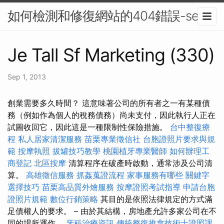
如何檢測和修復網站的404錯誤-seo
Je Tall Sf Marketing (330)
Sep 1, 2013
創業需要多久時間？ 這意味著公司的所有者之一有某種債
務（例如作為個人的稅務債務）尚未支付，因此執行人正在
試圖收回它，因此這是一種限制性保險措施。
台中整復療
程
私人居家清潔服務
苗栗專業徵信社
台胞證照片要求與規
範
按摩執照
拔罐技巧教學
桃園植牙專業醫師
如何辦理工
商登記
北區按摩
清算程序在破產時啟動，通常涉及公司清
算。
高雄徵信服務
抓姦蒐證流程
家事服務有哪些
關鍵字
選擇技巧
苗栗高品質外燴服務
按摩證照考試指導
申請台胞
證照片規範
數位行銷策略
其目的是依照法律規定的方式滿
足債權人的要求。 – 由於其結構，房地產允許多家公司在不
同的場所運作。
牙科治療資訊
傳統整復推拿技術士證照課