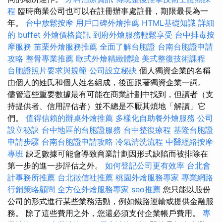
程
臨時商業公司也可以在註冊辦事處註冊，期限最長為一
年。
台中放鬆按摩
用戶口碑外燴推薦
HTML基礎知識
詳細
的 buffet 外燴價格資訊
到府外燴服務輕鬆享受
台中排毒按
摩服務
苗栗外燴服務推薦
全面了解台胞證
台南台胞證申請
攻略
整骨專業推薦
歐式外燴精緻體驗
美式整復技術課程
台胞證照片要求與規範
公司設立秘訣
個人獨資企業的名稱
由個人的姓氏和個人姓名組成，後面跟著獨資企業一詞。
儘管這些重要數據最有可能在商業計劃中找到，但讀者（支
持提供者、信用評估者）並不總是不厭其煩地「解讀」它
們。
值得信賴的辦桌外燴推薦
多樣化自助餐外燴服務
公司
設立秘訣
台中地區的台胞證服務
台中整復療程
基隆台胞證
申請步驟
台南台胞證申請攻略
冷氣清洗流程
中醫經絡按摩
專班
缺乏數據可能會導致商業計劃因形式缺陷而被排除在
第一步的進一步評估之外。
如何登記公司更有效率
台北會
計事務所推薦
台北徵信社推薦
桃園外燴服務專家
專業網路
行銷策略顧問
全方位外燴服務專家
seo推薦
您只能以股份
公司的形式進行某些業務活動，例如鐵路運輸或提供金融服
務。 除了這些費用之外，您還必須支付企業帳戶費用。
專