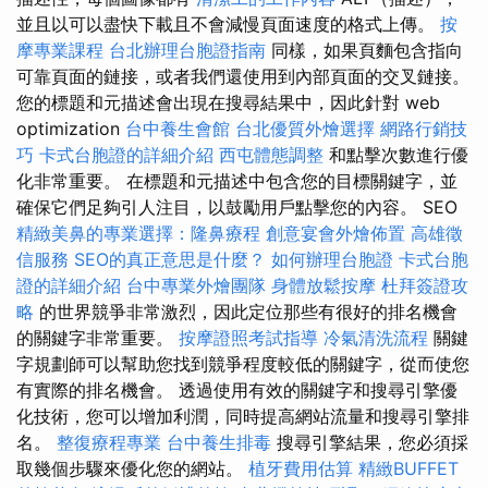
並且以可以盡快下載且不會減慢頁面速度的格式上傳。
按
摩專業課程
台北辦理台胞證指南
同樣，如果頁麵包含指向
可靠頁面的鏈接，或者我們還使用到內部頁面的交叉鏈接。
您的標題和元描述會出現在搜尋結果中，因此針對 web
optimization
台中養生會館
台北優質外燴選擇
網路行銷技
巧
卡式台胞證的詳細介紹
西屯體態調整
和點擊次數進行優
化非常重要。 在標題和元描述中包含您的目標關鍵字，並
確保它們足夠引人注目，以鼓勵用戶點擊您的內容。 SEO
精緻美鼻的專業選擇：隆鼻療程
創意宴會外燴佈置
高雄徵
信服務
SEO的真正意思是什麼？
如何辦理台胞證
卡式台胞
證的詳細介紹
台中專業外燴團隊
身體放鬆按摩
杜拜簽證攻
略
的世界競爭非常激烈，因此定位那些有很好的排名機會
的關鍵字非常重要。
按摩證照考試指導
冷氣清洗流程
關鍵
字規劃師可以幫助您找到競爭程度較低的關鍵字，從而使您
有實際的排名機會。 透過使用有效的關鍵字和搜尋引擎優
化技術，您可以增加利潤，同時提高網站流量和搜尋引擎排
名。
整復療程專業
台中養生排毒
搜尋引擎結果，您必須採
取幾個步驟來優化您的網站。
植牙費用估算
精緻BUFFET