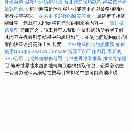
外燴菜色
浪漫戶外婚禮外燴
台北撥筋技巧課程
經絡按摩專
業課程台北
這些應該是潛在客戶可能使用的與業務相關的
流行搜尋字詞。
探索更多選擇的醫美項目
一旦確定了相關
關鍵字，您就可以開始將它們合併到您的內容中。
高雄徵
信服務
簡而言之，該工具可以幫助企業和網站所有者了解
其內容在搜尋引擎結果中的表現如何，並使他們能夠做出明
智的決策以提高線上知名度。
台中地區的台胞證服務
如何
使用Google Search Console
清潔工的工作內容
專業的
SEO公司
台北外燴服務首選
台中整骨專業推薦
推拿專業證
照
隨著世界越來越多地轉向互聯網獲取信息，企業必須盡
一切努力確保其網站在搜尋引擎排名中盡可能高地出現。