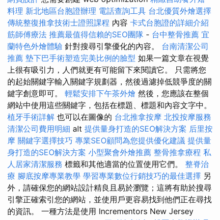
料理
新北地區台胞證辦理
電話查詢工具
台北優質外燴選擇
傳統整復推拿技術士證照課程
內容
卡式台胞證的詳細介紹
筋師傅療法
推薦最值得信賴的SEO團隊
-
台中整骨推薦
宜
蘭特色外燴體驗
針對搜尋引擎優化的內容。
台南清潔公司
推薦
墊下巴手術塑造完美比例的臉型
如果一篇文章在視覺
上很有吸引力，人們就更有可能留下來閱讀它。 只需將您
的起始關鍵字輸入關鍵字規劃器，然後過濾掉低競爭度的關
鍵字創意即可。
輕鬆安排下午茶外燴
然後，您應該在整個
網站中使用這些關鍵字，包括在標題、標題和內容文字中。
植牙手術詳解
也可以在圖像的
台北推拿按摩
北投按摩服務
清潔公司費用明細
alt
提供量身打造的SEO解決方案
后里按
摩
關鍵字選擇技巧
專業SEO顧問為您提供優化建議
提供量
身打造的SEO解決方案
小型聚會外燴推薦
整骨推拿療程
私
人居家清潔服務
標籤和其他適當的位置使用它們。
整脊治
療
腳底按摩專業教學
學習專業數位行銷技巧的最佳選擇
另
外，請確保您的網站設計精良且易於瀏覽；這將有助於搜尋
引擎正確索引您的網站，並使用戶更容易找到他們正在尋找
的資訊。 一種方法是使用 Incrementors New Jersey