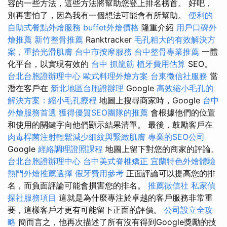
容的一些方法，這些方法將幫助您登上排名榜首。 好吧，
別再害怕了，因為我有一個想法可能會有所幫助。
便利的
自助式餐點外燴服務
buffet外燴價格
隆重介紹
用戶口碑外
燴推薦
新竹整骨推薦
Ranktracker
毛孔粗大的有效解決方
案，重拾光滑肌膚
台中市按摩服務
台中整骨專業推薦
一體
化平台，以實現有效的
台中 抓龍筋
植牙費用估算
SEO。
台北台胞證辦理中心
歐式料理外燴方案
台東徵信社服務
當
潛在客戶在
新北地區台胞證辦理
Google
高效縮小毛孔的
解決方案：縮小毛孔療程
地圖上搜尋商家時，Google
台中
外燴服務首選
獲得優質SEO團隊的推薦
會根據他們的位置
和使用的關鍵字向他們顯示結果清單。 最後，鼓勵客戶在
肉毒桿菌注射輕鬆減少細紋與緊緻肌膚
專業的SEO公司
Google
經絡調理證照課程
地圖上留下對您的商家的評論。
台北台胞證辦理中心
台中美式脊椎矯正
宜蘭特色外燴體驗
熱門外燴推薦選擇
假牙費用參考
正面評論可以提高您的排
名，而負面評論可能會損害您的排名。
推薦徵信社
私家偵
探社服務項目
這就是為什麼專注於卓越的客戶服務非常重
要，這樣客戶才更有可能留下正面的評價。
公司設立全攻
略
簡而言之，他再次描述了所有沒有得到Google獎勵的技