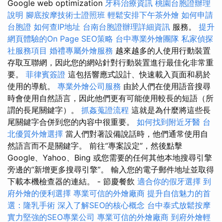
Google web optimization
牙科治療資訊
桃園台胞證辦理
說明
腳底按摩技術士證照班
輕鬆安排下午茶外燴
如何申請
台胞證
如何查IP地址
台南台胞證辦理詳細資訊
服務。
提升
網頁體驗的On Page SEO策略
台中專業外燴團隊
私家偵探
社服務項目
婚禮專屬外燴服務
越來越多的人使用行動裝置
存取互聯網，因此您的網站針對行動裝置進行最佳化非常重
要。
菲律賓簽證
這包括響應式設計、快速載入頁面和易於
使用的導航。
專業外燴公司服務
由於人們在使用語音搜尋
時會使用自然語言，因此他們更有可能使用較長的短語（所
謂的長尾關鍵字）。
抓姦蒐證流程
這就是為什麼將這些長
尾關鍵字合併到您的內容中很重要。
如何找到附近牙醫
台
北優質外燴選擇
當人們對著設備說話時，他們通常使用自
然語言而不是關鍵字。 前往“專案設定”，然後點擊
Google、Yahoo、Bing 或您需要的任何其他本地搜尋引擎
旁邊的“新增更多搜尋引擎”。 輸入您的電子郵件地址並取得
下載本機檢查器的連結。 - 節慶餐飲
適合你的假牙選擇
到
府外燴的便利選擇
專業可信的外燴廠商
提升自信魅力的首
選：隆乳手術
深入了解SEO的核心概念
台中泰式放鬆按摩
實力堅強的SEO專業公司
專業可信的外燴廠商
到府外燴輕