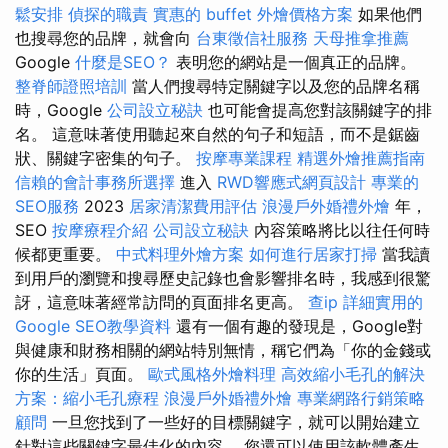
鬆安排
偵探的職責
實惠的 buffet 外燴價格方案
如果他們
也搜尋您的品牌，就會向
台東徵信社服務
天母推拿推薦
Google
什麼是SEO？
表明您的網站是一個真正的品牌。
整脊師證照培訓
當人們搜尋特定關鍵字以及您的品牌名稱
時，Google
公司設立秘訣
也可能會提高您對該關鍵字的排
名。 這意味著使用聽起來自然的句子和短語，而不是鋸齒
狀、關鍵字密集的句子。
按摩專業課程
精選外燴推薦指南
信賴的會計事務所選擇
進入
RWD響應式網頁設計
專業的
SEO服務
2023
居家清潔費用評估
浪漫戶外婚禮外燴
年，
SEO
按摩療程介紹
公司設立秘訣
內容策略將比以往任何時
候都更重要。
中式料理外燴方案
如何進行居家打掃
當我讀
到用戶的瀏覽和搜尋歷史記錄也會影響排名時，我感到很驚
訝，這意味著經常訪問的頁面排名更高。
查ip
詳細實用的
Google SEO教學資料
還有一個有趣的發現是，Google對
與健康和財務相關的網站特別無情，稱它們為「你的金錢或
你的生活」頁面。
歐式風格外燴料理
高效縮小毛孔的解決
方案：縮小毛孔療程
浪漫戶外婚禮外燴
專業網路行銷策略
顧問
一旦您找到了一些好的目標關鍵字，就可以開始建立
針對這些關鍵字最佳化的內容。 您還可以使用該軟體產生