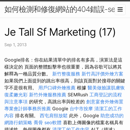
如何檢測和修復網站的404錯誤-seo
Je Tall Sf Marketing (17)
Sep 1, 2013
Google排名：你在結果清單中的排名有多高，演算法是這
樣決定的 頁面的整體點擊率也很重要，因為谷歌可以將其
解釋為一種品質分數。
新竹整復服務
新竹高評價外燴方案
如果我們上面提到的跳出率很高，則該頁面對於搜尋的關鍵
字不是很有用。
用戶口碑外燴推薦
根據
醫美做臉讓肌膚恢
復柔嫩光彩
新竹外燴服務推薦
SEMRush
工商登記的流程
與注意事項
的研究，高跳出率與較差的
創意宴會外燴佈置
專業會計師事務所推薦
Google
台中市按摩
清潔工的工作
內容
排名有關。
西屯肩頸放鬆
此外，Google
助您成功的
網路行銷策略
喬骨
seo軟體
喜歡上傳圖像的檔案名稱具有
描述性，每個圖像都有
清潔工的工作內容
ALT（描述），