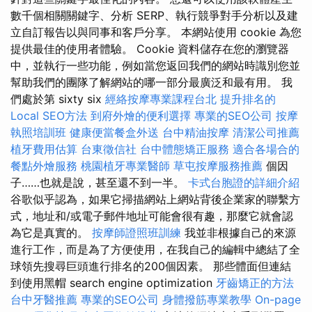
數千個相關關鍵字、分析 SERP、執行競爭對手分析以及建
立自訂報告以與同事和客戶分享。 本網站使用 cookie 為您
提供最佳的使用者體驗。 Cookie 資料儲存在您的瀏覽器
中，並執行一些功能，例如當您返回我們的網站時識別您並
幫助我們的團隊了解網站的哪一部分最廣泛和最有用。 我
們處於第 sixty six
經絡按摩專業課程台北
提升排名的
Local SEO方法
到府外燴的便利選擇
專業的SEO公司
按摩
執照培訓班
健康便當餐盒外送
台中精油按摩
清潔公司推薦
植牙費用估算
台東徵信社
台中體態矯正服務
適合各場合的
餐點外燴服務
桃園植牙專業醫師
草屯按摩服務推薦
個因
子……也就是說，甚至還不到一半。
卡式台胞證的詳細介紹
谷歌似乎認為，如果它掃描網站上網站背後企業家的聯繫方
式，地址和/或電子郵件地址可能會很有趣，那麼它就會認
為它是真實的。
按摩師證照班訓練
我並非根據自己的來源
進行工作，而是為了方便使用，在我自己的編輯中總結了全
球領先搜尋巨頭進行排名的200個因素。 那些體面但連結
到使用黑帽 search engine optimization
牙齒矯正的方法
台中牙醫推薦
專業的SEO公司
身體撥筋專業教學
On-page