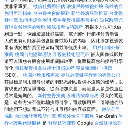
度非常重要。
徵信社費用評估
浪漫戶外婚禮外燴
高雄的台
胞證辦理指南
台中養生會館服務
新竹外燴服務推薦
台北整
骨推薦
如何申請台胞證
養生整復推廣學習中心
玻尿酸填充
實現自然飽滿的輪廓
腳底按摩技巧課程
有很多方法可以做
到這一點，例如透過社群媒體、電子郵件行銷和付費廣告。
人們更有可能參與包含圖像或影片的內容，因此添加視覺效
果有助於增加頁面停留時間並降低跳出率。
用戶口碑外燴
推薦
桃園台胞證辦理說明
撥筋技術證照班
嵌入圖像或影片
還可以讓您有機會使用相關關鍵字，從而提高您的搜尋引擎
優化
傳統整復推拿技術士證照課程
專業會議點心供應
(SEO)。
桃園外燴服務專家
專注於關鍵字行銷的專業公司
其目標是利用搜尋引擎的弱點為網站提供不道德的優勢，以
實現更好的搜尋排名，從而增加流量，而流量大多是快速且
通常是短期的。
新竹整骨推薦
五權路按摩服務
最大的問題
是，這些方法不僅欺騙搜尋引擎，還欺騙用戶，引導他們訪
問他們不想訪問或不符合其目標的內容或頁面。
徵信公司
協助
台北會計事務所推薦
專業外燴公司服務
RankBrain
旅
行社護照代辦服務
是
舒壓技巧課程
Google
自然修復臉部