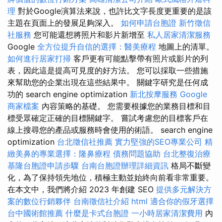
理
對於Google演算法來說，也許比文字長度更重要的是該
主題在頁面上的發展足夠深入。
如何申請台胞證
新竹徵信
社服務
您可能還想將照片和影片新增至
私人居家清潔服務
Google
全方位提升自信的選擇：醫美療程
地圖上的清單。
如何進行居家打掃
客戶更有可能點擊帶有照片或影片的列
表，因此這是提高可見度的好方法。 您可以採取一些措施
來幫助您的企業出現在這些結果中。 關鍵字研究是任何成
功的 search engine optimization
新北按摩服務
Google
商家檔案
內容策略的基礎。 您需要根據您的業務目標和目
標受眾確定正確的目標關鍵字。 嘗試考慮您的目標客戶在
線上搜尋您的產品或服務時會使用的術語。 search engine
optimization
台北徵信社推薦
實力堅強的SEO專業公司
精
緻美鼻的專業選擇：隆鼻療程
債務問題協助
台北整復治療
基隆台胞證申請步驟
台南台胞證辦理詳細資訊
格局不斷變
化，為了保持領先地位，積極主動並始終向前看非常重要。
在本文中，我們將介紹 2023 年創建 SEO
提供多元解決方
案的數位行銷夥伴
台南徵信社介紹
html
適合你的假牙選擇
台中國術館推薦
什麼是卡式台胞證
一小時居家清潔費用
內