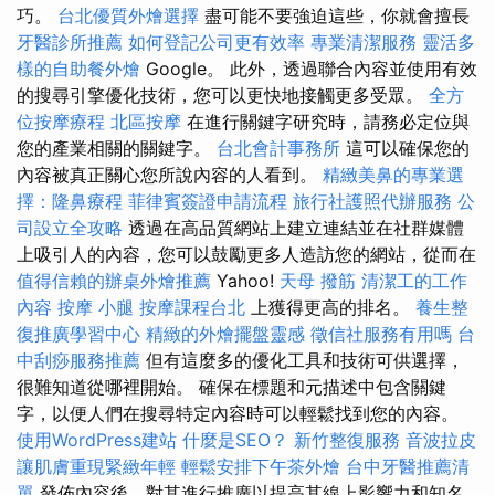
巧。
台北優質外燴選擇
盡可能不要強迫這些，你就會擅長
牙醫診所推薦
如何登記公司更有效率
專業清潔服務
靈活多
樣的自助餐外燴
Google。 此外，透過聯合內容並使用有效
的搜尋引擎優化技術，您可以更快地接觸更多受眾。
全方
位按摩療程
北區按摩
在進行關鍵字研究時，請務必定位與
您的產業相關的關鍵字。
台北會計事務所
這可以確保您的
內容被真正關心您所說內容的人看到。
精緻美鼻的專業選
擇：隆鼻療程
菲律賓簽證申請流程
旅行社護照代辦服務
公
司設立全攻略
透過在高品質網站上建立連結並在社群媒體
上吸引人的內容，您可以鼓勵更多人造訪您的網站，從而在
值得信賴的辦桌外燴推薦
Yahoo!
天母 撥筋
清潔工的工作
內容
按摩 小腿
按摩課程台北
上獲得更高的排名。
養生整
復推廣學習中心
精緻的外燴擺盤靈感
徵信社服務有用嗎
台
中刮痧服務推薦
但有這麼多的優化工具和技術可供選擇，
很難知道從哪裡開始。 確保在標題和元描述中包含關鍵
字，以便人們在搜尋特定內容時可以輕鬆找到您的內容。
使用WordPress建站
什麼是SEO？
新竹整復服務
音波拉皮
讓肌膚重現緊緻年輕
輕鬆安排下午茶外燴
台中牙醫推薦清
單
發佈內容後，對其進行推廣以提高其線上影響力和知名