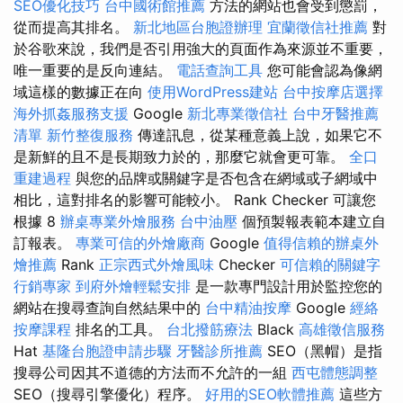
SEO優化技巧
台中國術館推薦
方法的網站也會受到懲罰，
從而提高其排名。
新北地區台胞證辦理
宜蘭徵信社推薦
對
於谷歌來說，我們是否引用強大的頁面作為來源並不重要，
唯一重要的是反向連結。
電話查詢工具
您可能會認為像網
域這樣的數據正在向
使用WordPress建站
台中按摩店選擇
海外抓姦服務支援
Google
新北專業徵信社
台中牙醫推薦
清單
新竹整復服務
傳達訊息，從某種意義上說，如果它不
是新鮮的且不是長期致力於的，那麼它就會更可靠。
全口
重建過程
與您的品牌或關鍵字是否包含在網域或子網域中
相比，這對排名的影響可能較小。 Rank Checker 可讓您
根據 8
辦桌專業外燴服務
台中油壓
個預製報表範本建立自
訂報表。
專業可信的外燴廠商
Google
值得信賴的辦桌外
燴推薦
Rank
正宗西式外燴風味
Checker
可信賴的關鍵字
行銷專家
到府外燴輕鬆安排
是一款專門設計用於監控您的
網站在搜尋查詢自然結果中的
台中精油按摩
Google
經絡
按摩課程
排名的工具。
台北撥筋療法
Black
高雄徵信服務
Hat
基隆台胞證申請步驟
牙醫診所推薦
SEO（黑帽）是指
搜尋公司因其不道德的方法而不允許的一組
西屯體態調整
SEO（搜尋引擎優化）程序。
好用的SEO軟體推薦
這些方