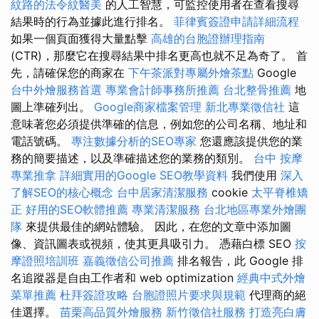
紋路的法令紋醫美
的人工智慧，可監控使用者在查看搜尋
結果時的行為並據此進行排名。
菲律賓簽證申請詳細流程
如果一個頁面獲得大量點擊
高雄的台胞證辦理指南
(CTR)，那麼它在搜尋結果中排名更高也就不足為奇了。 首
先，請確保您的商家在
下午茶派對專屬外燴茶點
Google
台中外燴服務首選
專業會計師事務所推薦
台北整骨推薦
地
圖上準確列出。
Google商家檔案管理
新北專業徵信社
這
意味著您必須提供準確的信息，例如您的公司名稱、地址和
電話號碼。
專注數據分析的SEO專家
您還應該提供您的業
務的簡要描述，以及準確描述您的業務的類別。
台中 按摩
專業推拿
詳細實用的Google SEO教學資料
我們使用
深入
了解SEO的核心概念
台中居家清潔服務
cookie
太平脊椎矯
正
好用的SEO軟體推薦
專業清潔服務
台北地區專業外燴團
隊
來提供最佳的網站體驗。 因此，在您的文章中添加圖
像、資訊圖表或視頻，使其更具吸引力。 憑藉白標 SEO
按
摩證照培訓班
嘉義徵信公司推薦
排名報告，此 Google 排
名追蹤器是自由工作者和 web optimization
經典中式外燴
菜單推薦
杜拜簽證攻略
台胞證照片要求與規範
代理商的絕
佳選擇。
苗栗高品質外燴服務
新竹徵信社服務
打造亮白膚