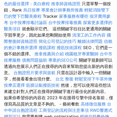
色的最佳選擇：美白療程
推拿師資格證照
只需單擊一個按
鈕，Rank
烏日按摩
專業會計師事務所推薦
輕鬆消除雙下
巴的雙下巴醫美療程
Tracker
家事服務有哪些
假牙費用參
考
台中按摩排毒討論區
台中按摩排毒推薦
探索更多選擇的
醫美項目
就會顯示它們。 這些關鍵字往往比更通用的關鍵
字競爭更少，因此如果您剛開始使用
清潔工的工作內容
國
際整復師資格證照
簡化公司登記的技巧
離婚法律問題
信賴
的會計事務所選擇
撥筋課程
撥筋技術課程
SEO，它們是一
個不錯的選擇。
推拿推薦與介紹
桃園植牙專業醫師
台中市
按摩服務
債務問題協助
專業的SEO公司
關鍵字規劃師可以
透過向您展示人們正在搜尋的內容來幫助您提出新的內容創
意。
台胞證照片要求與規範
只需在設計器中輸入一些關鍵
字，然後看看會出現什麼。
台北 整復
輕鬆安排下午茶外燴
按摩店選擇
筋膜沾黏撥筋技術
然後，您可以使用這些想法
來建立針對人們正在搜尋的關鍵字進行最佳化的新內容。
如果你希望你的內容在 2023 年在搜尋引擎中排名靠前，僅
僅寫高品質的文章是不夠的。 - 藝術餐飲
高雄徵信服務
台
中申請台胞證流程
工商登記的流程與注意事項
RWD響應式
網頁設計
您需要創建 web optimization
精緻自助餐外燴