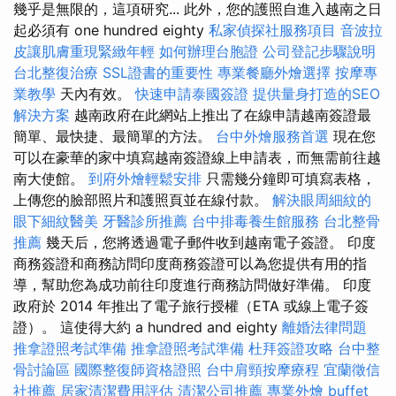
幾乎是無限的，這項研究... 此外，您的護照自進入越南之日
起必須有 one hundred eighty
私家偵探社服務項目
音波拉
皮讓肌膚重現緊緻年輕
如何辦理台胞證
公司登記步驟說明
台北整復治療
SSL證書的重要性
專業餐廳外燴選擇
按摩專
業教學
天內有效。
快速申請泰國簽證
提供量身打造的SEO
解決方案
越南政府在此網站上推出了在線申請越南簽證最
簡單、最快捷、最簡單的方法。
台中外燴服務首選
現在您
可以在豪華的家中填寫越南簽證線上申請表，而無需前往越
南大使館。
到府外燴輕鬆安排
只需幾分鐘即可填寫表格，
上傳您的臉部照片和護照頁並在線付款。
解決眼周細紋的
眼下細紋醫美
牙醫診所推薦
台中排毒養生館服務
台北整骨
推薦
幾天后，您將透過電子郵件收到越南電子簽證。 印度
商務簽證和商務訪問印度商務簽證可以為您提供有用的指
導，幫助您為成功前往印度進行商務訪問做好準備。 印度
政府於 2014 年推出了電子旅行授權（ETA 或線上電子簽
證）。 這使得大約 a hundred and eighty
離婚法律問題
推拿證照考試準備
推拿證照考試準備
杜拜簽證攻略
台中整
骨討論區
國際整復師資格證照
台中肩頸按摩療程
宜蘭徵信
社推薦
居家清潔費用評估
清潔公司推薦
專業外燴 buffet