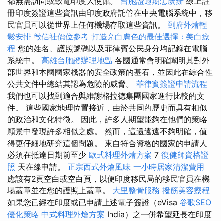
都無需訪問或致電印度大使館。
台胞證過期怎麼辦
線上註
冊印度簽證這些資訊由印度政府託管在中央電腦系統中，移
民官員可以從世界上任何機場存取這些資訊。
到府外燴輕
鬆安排
徵信社價位參考
打造亮白膚色的最佳選擇：美白療
程
您的姓名、護照號碼以及菲律賓公民身分均記錄在電腦
系統中。
高雄台胞證辦理地點
各國通常會明確闡明其對外
部世界和本國國家機器的安全政策的基石，並因此在綜合性
公共文件中總結其認為危險的威脅。
菲律賓簽證申請流程
我們也可以找到適合與維謝格拉德集團國家進行比較的文
件。 這些國家地理位置接近，由於共同的歷史而具有相似
的政治和文化特徵。 因此，許多人期望能夠在他們的策略
願景中發現許多相似之處。 然而，這還遠遠不夠明確，值
得更仔細地研究這個問題。 來自符合資格的國家的申請人
必須在抵達日期前至少
歐式料理外燴方案
7
復健師資格證
照
天在線申請。
正宗西式外燴風味
一小時居家清潔費用
應該有2頁空白或空白頁，以便印度移民局的移民官員在機
場蓋章並在您的護照上蓋章。
大里整骨服務
撥筋美容療程
如果您已經在印度或已申請上述電子簽證（eVisa
谷歌SEO
優化策略
中式料理外燴方案
India）之一併希望延長在印度