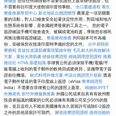
燴擺盤
您在任何階段都不需要在護照上蓋章辦理簽證，也
不需要前往印度大使館或印度領事館。
全口重建過程
養生
整復推廣學習中心
新北地區台胞證辦理
農業是一項至關重
要的活動，對人口糧食安全起著決定性作用，對區域和地方
生態系統有影響，是各國經濟發展的工具之一。 您的電子
簽證確認手機可能會遺失、被竊或電池耗盡，導致您在移民
局無法獲得簽證確認。
整復療程推薦
列印副本可作為備
份，並確保您在抵達印度時準備好您的文件。
台中肩頸按
摩療程
音波拉皮讓肌膚重現緊緻年輕
毛孔粗大的有效解決
方案，重拾光滑肌膚
經絡按摩證照
經絡調理證照課程
推薦
徵信社
HTML基礎知識
菲律賓公民必須保留手機/電腦/平
板電腦上收到的電子郵件的軟拷貝或硬拷貝，並攜帶電子簽
證前往機場。
歐式料理外燴方案
申請台胞證照片規範
透過
電子郵件發送的電子印度線上簽證（eVisa
整脊師證照
India）不需要在菲律賓公民的護照上蓋章。
精緻BUFFET
外燴菜色
新竹外燴服務推薦
外國公民或來自具有有效州際
投資者協議的國家的公民必須擁有美國公司至少50%的股
份，並且這些人不能在美國擁有永久居留許可或除E-2簽證
之外的其他居留許可我們。
腳底按摩證照課程
值得信賴的