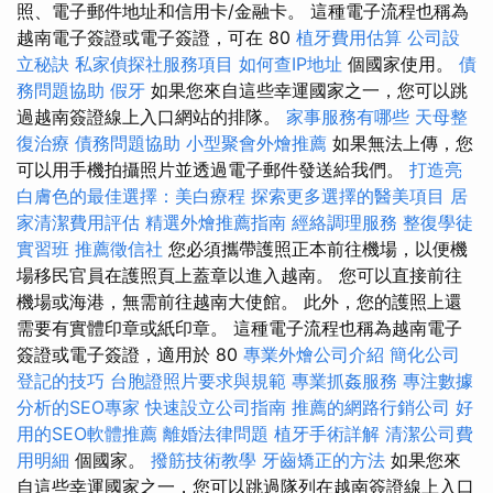
照、電子郵件地址和信用卡/金融卡。 這種電子流程也稱為
越南電子簽證或電子簽證，可在 80
植牙費用估算
公司設
立秘訣
私家偵探社服務項目
如何查IP地址
個國家使用。
債
務問題協助
假牙
如果您來自這些幸運國家之一，您可以跳
過越南簽證線上入口網站的排隊。
家事服務有哪些
天母整
復治療
債務問題協助
小型聚會外燴推薦
如果無法上傳，您
可以用手機拍攝照片並透過電子郵件發送給我們。
打造亮
白膚色的最佳選擇：美白療程
探索更多選擇的醫美項目
居
家清潔費用評估
精選外燴推薦指南
經絡調理服務
整復學徒
實習班
推薦徵信社
您必須攜帶護照正本前往機場，以便機
場移民官員在護照頁上蓋章以進入越南。 您可以直接前往
機場或海港，無需前往越南大使館。 此外，您的護照上還
需要有實體印章或紙印章。 這種電子流程也稱為越南電子
簽證或電子簽證，適用於 80
專業外燴公司介紹
簡化公司
登記的技巧
台胞證照片要求與規範
專業抓姦服務
專注數據
分析的SEO專家
快速設立公司指南
推薦的網路行銷公司
好
用的SEO軟體推薦
離婚法律問題
植牙手術詳解
清潔公司費
用明細
個國家。
撥筋技術教學
牙齒矯正的方法
如果您來
自這些幸運國家之一，您可以跳過隊列在越南簽證線上入口