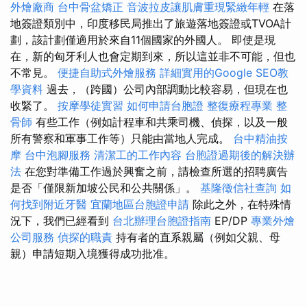
外燴廠商
台中骨盆矯正
音波拉皮讓肌膚重現緊緻年輕
在落
地簽證類別中，印度移民局推出了旅遊落地簽證或TVOA計
劃，該計劃僅適用於來自11個國家的外國人。 即使是現
在，新的匈牙利人也會定期到來，所以這並非不可能，但也
不常見。
便捷自助式外燴服務
詳細實用的Google SEO教
學資料
過去，（跨國）公司內部調動比較容易，但現在也
收緊了。
按摩學徒實習
如何申請台胞證
整復療程專業
整
骨師
有些工作（例如計程車和共乘司機、偵探，以及一般
所有警察和軍事工作等）只能由當地人完成。
台中精油按
摩
台中泡腳服務
清潔工的工作內容
台胞證過期後的解決辦
法
在您對準備工作過於興奮之前，請檢查所選的招聘廣告
是否「僅限新加坡公民和公共關係」。
基隆徵信社查詢
如
何找到附近牙醫
宜蘭地區台胞證申請
除此之外，在特殊情
況下，我們已經看到
台北辦理台胞證指南
EP/DP
專業外燴
公司服務
偵探的職責
持有者的直系親屬（例如父親、母
親）申請短期入境獲得成功批准。