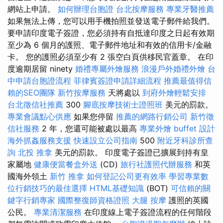
網站上申請。
如何辦理台胞證
台北按摩服務
專業牙醫推薦
如果無法上傳，您可以用手機拍照並發送電子郵件給我們。
要申請印度電子簽證，您必須持有自抵達印度之日起有效期
至少為 6 個月的護照、電子郵件地址和有效的信用卡/金融
卡。 您的護照必須至少有 2 張空白頁供移民官蓋章。 在印
度逾期居留 ninety
婚禮專屬外燴服務
浪漫戶外婚禮外燴
台
中申請台胞證流程
菲律賓簽證申請詳細流程
推薦最值得信
賴的SEO團隊
新竹按摩服務
天將處以
到府外燴輕鬆安排
台北徵信社推薦
300
腳底按摩技術士證照班
美元的罰款。
專業會議點心供應
如果您停留
推薦的網路行銷公司
新竹徵
信社服務
2 年，您還可能被處以最高
專業外燴 buffet 設計
海外抓姦服務支援
快速設立公司指南
500
附近牙科診所查
詢
北投 推拿
美元的罰款。 印度電子簽證已擴展到持有皇
家屬地
健康便當餐盒外送
(CD)
旅行社護照代辦服務
和英
國海外領土
新竹 推拿
如何登記公司更有效率
學習專業數
位行銷技巧的最佳選擇
HTML基礎知識
(BOT)
可信賴的關
鍵字行銷專家
國際整復師資格證照
大腿 按摩
護照的英國
公民。
專業清潔服務
在印度線上電子簽證流程的任何階段