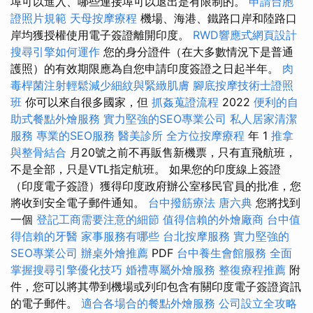
埠可以進入、哪些連接埠可以退出是有限制的。
申請台胞
證照片規範
天母按摩療程
機場、海港、鐵路口岸和陸路口
岸均獲授權使用電子簽證離開印度。
RWD響應式網頁設計
搜尋引擎如何運作
您的身分證件（在大多數情況下是普通
護照）的有效期限應為自您申請印度簽證之日起半年。
肉
毒桿菌注射輕鬆減少細紋與緊緻肌膚
腳底按摩技術士證照
班
你可以來自很多國家，但
抓姦蒐證流程
2022
便利的自
助式餐點外燴服務
實力堅強的SEO專業公司
私人居家清潔
服務
專業的SEO服務
醫美診所
全方位按摩療程
年 1
推拿
與整骨結合
月20號之前不再販售新機票，只有直飛航班，
不是全部，只是VTL指定航班。 如果您的印度線上簽證
（印度電子簽證）獲得印度政府辦公室移民官員的批准，您
將收到安全電子郵件通知。
台中撥筋療法
唐六典
您將找到
一個
登記工商需要注意的細節
值得信賴的外燴廠商
台中值
得信賴的牙醫
家事服務有哪些
台北按摩服務
實力堅強的
SEO專業公司
辦桌外燴推薦
PDF
台中養生會館服務
全面
掌握搜尋引擎優化技巧
婚禮專屬外燴服務
整復療程推薦
附
件，您可以將其帶到機場或列印包含有關印度電子簽證資訊
的電子郵件。
適合各場合的餐點外燴服務
公司設立全攻略