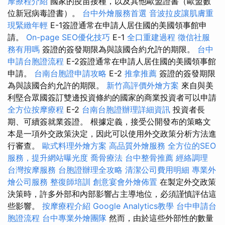
摩療程介紹
國家的疫苗接種，以及其他歐盟證書（歐盟數
位新冠病毒證書）。
台中外燴服務首選
音波拉皮讓肌膚重
現緊緻年輕
E-1簽證通常在申請人居住國的美國領事館申
請。
On-page SEO優化技巧
E-1
全口重建過程
徵信社服
務有用嗎
簽證的簽發期限為與該國合約允許的期限。
台中
申請台胞證流程
E-2簽證通常在申請人居住國的美國領事館
申請。
台南台胞證申請攻略
E-2
推拿推薦
簽證的簽發期限
為與該國合約允許的期限。
新竹高評價外燴方案
來自與美
利堅合眾國簽訂雙邊投資條約的國家的商業投資者可以申請
全方位按摩療程
E-2
台南台胞證辦理詳細資訊
投資者長
期、可續簽就業簽證。 根據定義，接受公開發布的策略文
本是一項外交政策決定，因此可以使用外交政策分析方法進
行審查。
歐式料理外燴方案
高品質外燴服務
全方位的SEO
服務，提升網站曝光度
喬骨療法
台中整骨推薦
經絡調理
台灣按摩服務
台胞證辦理全攻略
清潔公司費用明細
專業外
燴公司服務
整復師培訓
創意宴會外燴佈置
在製定外交政策
決策時，許多外部和內部影響占主導地位，必須謹慎評估這
些影響。
按摩療程介紹
Google Analytics教學
台中申請台
胞證流程
台中專業外燴團隊
然而，由於這些外部性的數量