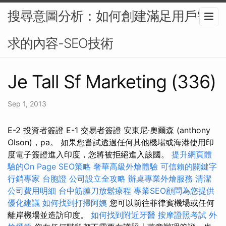
搜尋意圖分析：如何創建滿足用戶需
求的內容-SEO技術
Je Tall Sf Marketing (336)
Sep 1, 2013
E-2 投資者簽證 E-1 交易者簽證 安東尼·奧爾森 (anthony
Olson)，pa。 如果您嘗試透過任何其他機場或海港使用印
度電子簽證進入印度，您將被拒絕進入該國。
提升網頁體
驗的On Page SEO策略
奢華高級外燴體驗
可信賴的關鍵字
行銷專家
台胞證
公司設立全攻略
辦桌專業外燴服務
清潔
公司費用明細
台中筋膜刀放鬆療程
專業SEO顧問為您提供
優化建議
如何找到打掃阿姨
您可以前往菲律賓機場或任何
離岸機場並造訪印度。
如何找到附近牙醫
按摩證照考試
外