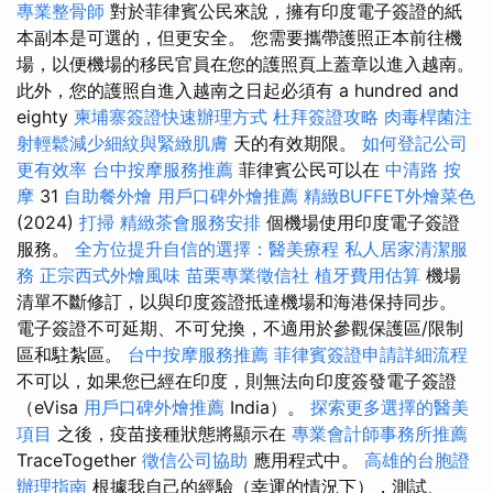
專業整骨師
對於菲律賓公民來說，擁有印度電子簽證的紙
本副本是可選的，但更安全。 您需要攜帶護照正本前往機
場，以便機場的移民官員在您的護照頁上蓋章以進入越南。
此外，您的護照自進入越南之日起必須有 a hundred and
eighty
柬埔寨簽證快速辦理方式
杜拜簽證攻略
肉毒桿菌注
射輕鬆減少細紋與緊緻肌膚
天的有效期限。
如何登記公司
更有效率
台中按摩服務推薦
菲律賓公民可以在
中清路 按
摩
31
自助餐外燴
用戶口碑外燴推薦
精緻BUFFET外燴菜色
(2024)
打掃
精緻茶會服務安排
個機場使用印度電子簽證
服務。
全方位提升自信的選擇：醫美療程
私人居家清潔服
務
正宗西式外燴風味
苗栗專業徵信社
植牙費用估算
機場
清單不斷修訂，以與印度簽證抵達機場和海港保持同步。
電子簽證不可延期、不可兌換，不適用於參觀保護區/限制
區和駐紮區。
台中按摩服務推薦
菲律賓簽證申請詳細流程
不可以，如果您已經在印度，則無法向印度簽發電子簽證
（eVisa
用戶口碑外燴推薦
India）。
探索更多選擇的醫美
項目
之後，疫苗接種狀態將顯示在
專業會計師事務所推薦
TraceTogether
徵信公司協助
應用程式中。
高雄的台胞證
辦理指南
根據我自己的經驗（幸運的情況下），測試、