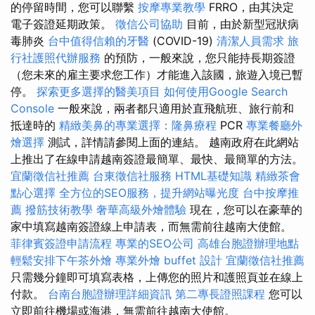
的停留時間，您可以聯繫
按摩專業教學
FRRO，由其決定
電子簽證延期政策。
徵信公司協助
目前，由於新型冠狀病
毒肺炎
台中值得信賴的牙醫
(COVID-19)
清潔人員需求
旅
行社護照代辦服務
的預防，一般來說，您只能持長期簽證
（您未來的雇主要求您工作）才能進入該國，旅遊入境已暫
停。
探索更多選擇的醫美項目
如何使用Google Search
Console
一般來說，兩者都只適用於直飛航班、旅行前和
抵達時的
精緻美鼻的專業選擇：隆鼻療程
PCR
專業餐廳外
燴選擇
測試，詳情請參閱上面的連結。 越南政府在此網站
上推出了在線申請越南簽證最簡單、最快、最簡單的方法。
宜蘭徵信社推薦
台東徵信社服務
HTML基礎知識
精緻茶會
點心選擇
全方位的SEO服務，提升網站曝光度
台中按摩推
薦
撥筋技術教學
奢華高級外燴體驗
現在，您可以在豪華的
家中填寫越南簽證線上申請表，而無需前往越南大使館。
菲律賓簽證申請流程
專業的SEO公司
高雄台胞證辦理地點
輕鬆安排下午茶外燴
專業外燴 buffet 設計
宜蘭徵信社推薦
只需幾分鐘即可填寫表格，上傳您的照片和護照頁並在線上
付款。
台南台胞證辦理詳細資訊
第二專長證照課程
您可以
立即前往機場或海港，無需前往越南大使館。