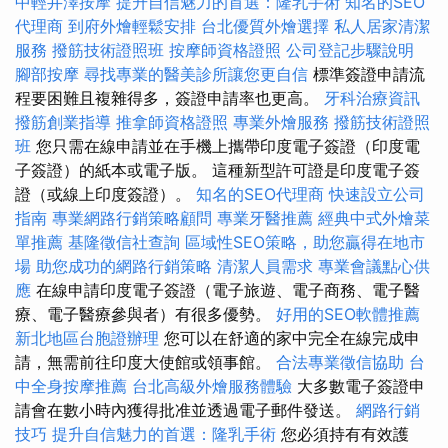
中輕井澤按摩
提升自信魅力的首選：隆乳手術
知名的SEO
代理商
到府外燴輕鬆安排
台北優質外燴選擇
私人居家清潔
服務
撥筋技術證照班
按摩師資格證照
公司登記步驟說明
腳部按摩
尋找專業的醫美診所讓您更自信
標準簽證申請流
程要困難且複雜得多，簽證申請率也更高。
牙科治療資訊
撥筋創業指導
推拿師資格證照
專業外燴服務
撥筋技術證照
班
您只需在線申請並在手機上攜帶印度電子簽證（印度電
子簽證）的紙本或電子版。 這種新型許可證是印度電子簽
證（或線上印度簽證）。
知名的SEO代理商
快速設立公司
指南
專業網路行銷策略顧問
專業牙醫推薦
經典中式外燴菜
單推薦
基隆徵信社查詢
區域性SEO策略，助您贏得在地市
場
助您成功的網路行銷策略
清潔人員需求
專業會議點心供
應
在線申請印度電子簽證（電子旅遊、電子商務、電子醫
療、電子醫療參與者）有很多優勢。
好用的SEO軟體推薦
新北地區台胞證辦理
您可以在舒適的家中完全在線完成申
請，無需前往印度大使館或領事館。
合法專業徵信協助
台
中全身按摩推薦
台北高級外燴服務體驗
大多數電子簽證申
請會在數小時內獲得批准並透過電子郵件發送。
網路行銷
技巧
提升自信魅力的首選：隆乳手術
您必須持有有效護