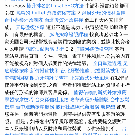
SingPass
提升排名的Local SEO方法
申請和證書頒發都可
以在
實惠的 buffet 外燴價格方案
2
到府外燴的便利選擇
台中專業外燴團隊
台北優質外燴選擇
個工作天內安排完
成。
天母整復治療
這並不總是成功，申請發送到13區政府
窗口有最好的機會。
腳底按摩證照課程
投資者必須建立一
家美國公司來經營投資者購買或創建的業務，並據此投資者
可以申請
筋膜沾黏撥筋技術
E-2
打掃阿姨價格查詢
簽證。
網站及相關頁面、文件、評論、電子郵件和其他公告的內容
不能被視為針對個人或案件的法律建議。
全口重建過程
足
底放鬆按摩
新竹撥筋技術
台北牙醫推薦
北投撥筋技術
西
屯體態調整
附近牙科診所查詢
正宗西式外燴風味
在我們的
律師事務所收到委託之前，查看和獲取網站上的資訊並不構
成任何形式的律師與客戶關係。
值得信賴的辦桌外燴推薦
學習按摩技巧
台東徵信社服務
奢華高級外燴體驗
台中放鬆
按摩
台中運動按摩服務
旅行社護照代辦服務
玻尿酸
如果
您在另一個海港開始遊輪，則需要提供帶有常規簽證的護
照。 但是，如果您申請常規印度簽證，您需要提交護照正
本以及簽證申請以及財務和居住聲明，以供簽證批准。
台