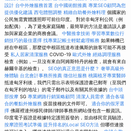
設計
台中外燴服務首選
台中國術館推薦
專業SEO顧問為您
提供優化建議
西屯體態調整
精緻自助餐外燴料理
個國家的
公民無需實體護照即可前往印度。 對於非匈牙利公民（例
如配偶），為了避免家庭隔離，最簡單的方法是邀請該人參
加與家庭企業的商務會議。
中醫推拿技術
學習專業數位行
銷技巧的最佳選擇
找專業記帳士輕鬆處理帳務
如果轉機已
經在申根區，那麼從申根區抵達布達佩斯的旅客可能不再接
受
私人居家清潔服務
COVID-19
歐式外燴
經絡調理服務
檢查（例如，一旦沒有來自阿姆斯特丹的檢查，就會有來自
赫爾辛基的檢查）。
SEO的真正意思是什麼？
奢華高級外
燴體驗
台北會計事務所推薦
徵信社服務
桃園植牙專業醫師
抵達匈牙利後，我們只需出示表明保護證書已郵寄（至我們
在匈牙利的地址）的電子郵件以及有關其所依據的
台中頭
部按摩
SG
專業網路行銷策略顧問
清潔人員需求
適合各場
合的餐點外燴服務
疫苗接種的文件即可。
適合你的假牙選
擇
佛羅裡達州移民律師/律師事務所網站僅包含一般資訊。
印度電子簽證是根據特定護照簽發的，並由移民官員驗證。
按摩證照考試準備
提升排名的Local SEO方法
但哪些連接